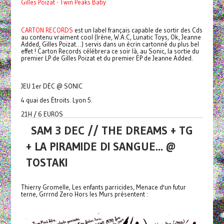
Gilles Poizat - Twin Peaks Baby
CARTON RECORDS
est un label français capable de sortir des Cds
au contenu vraiment cool (Irène, W.A.C, Lunatic Toys, Ok, Jeanne
Added, Gilles Poizat…) servis dans un écrin cartonné du plus bel
effet ! Carton Records célébrera ce soir là, au Sonic, la sortie du
premier LP de Gilles Poizat et du premier EP de Jeanne Added.
JEU 1er DÉC @ SONIC
4 quai des Étroits. Lyon 5.
21H / 6 EUROS
SAM 3 DEC // THE DREAMS + TG
+ LA PIRAMIDE DI SANGUE... @
TOSTAKI
Thierry Gromelle, Les enfants parricides, Menace d'un futur
terne, Grrrnd Zero Hors les Murs présentent :