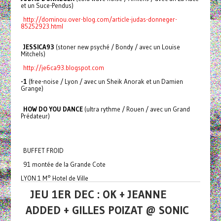
et un Suce-Pendus)
http://dominou.over-blog.com/article-judas-donneger-
85252923.html
JESSICA93
(stoner new psyché / Bondy / avec un Louise
Mitchels)
http://je6ca93.blogspot.com
-1
(free-noise / Lyon / avec un Sheik Anorak et un Damien
Grange)
HOW DO YOU DANCE
(ultra rythme / Rouen / avec un Grand
Prédateur)
BUFFET FROID
91 montée de la Grande Cote
LYON 1 M° Hotel de Ville
JEU 1ER DEC : OK + JEANNE
ADDED + GILLES POIZAT @ SONIC