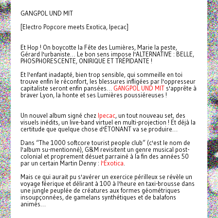
GANGPOL UND MIT
[Electro Popcore meets Exotica, Ipecac]
Et Hop ! On boycotte la Fête des Lumières, Marie la peste,
Gérard l'urbaniste… Le bon sens impose l'ALTERNATIVE : BELLE,
PHOSPHORESCENTE, ONIRIQUE ET TRÉPIDANTE !
Et l'enfant inadapté, bien trop sensible, qui sommeille en toi
trouve enfin le réconfort, les blessures infligées par l'oppresseur
capitaliste seront enfin pansées…
GANGPOL UND MIT
s'apprête à
braver Lyon, la honte et ses Lumières poussiéreuses !
Un nouvel album signé chez
Ipecac
, un tout nouveau set, des
visuels inédits, un live-band virtuel en multi-projection ! Et déjà la
certitude que quelque chose d'ÉTONANT va se produire…
Dans “The 1000 softcore tourist people club” (c'est le nom de
l'album su-mentionné), G&M revisitent un genre musical post-
colonial et proprement désuet parrainé à la fin des années 50
par un certain Martin Denny :
l'Exotica
.
Mais ce qui aurait pu s'avérer un exercice périlleux se révèle un
voyage féerique et délirant à 100 à l'heure en taxi-brousse dans
une jungle peuplée de créatures aux formes géométriques
insoupçonnées, de gamelans synthétiques et de balafons
animés…