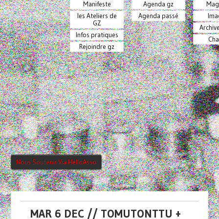
Manifeste
Agenda gz
Mag
les Ateliers de
Agenda passé
Ima
GZ
Archiv
Infos pratiques
Cha
Rejoindre gz
Nous Soutenir Via HelloAsso
MAR 6 DEC // TOMUTONTTU +