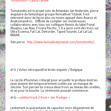
Tomutonttu – Lautta Lähtee
Tomutonttu est le projet solo du finlandais Jan Anderzén, pierre
angulaire du fantastique groupe Kemialliset Ystävät. Il est
intervient aussi de façon plus ou moins appuyé dans Avarus et
Anaksimandros. Difficile de compter ses nombreuses
collaborations avec tous ses collègues finnois du label Fonal
(Kuupuu, Lau Nau, Fricara Pacchu...). Il a aussi sorti des trucs sur
Ultra Eczema, Fat Cat, Dekorder, Taped Sounds, Lal Lal Lal,
KRAAK...
Site perso :
http://www.kemiallisetystavat.com/tomutonttu/
él-G / échec introspectif et bruits inquiets / Belgique
Le cercle d'hommes s'élargit pour accueillir le profane dont les
yeux avaient été temporairement scellés par un masque de
silicone. Son parrain lui creusa deux trous au niveau des oreilles,
et un pour la bouche. La cérémonie pouvait commencer.
él-G –
untitled track 2 from « der Prediger »
Lentement la quarantaine de capuches noirs dégainèrent de