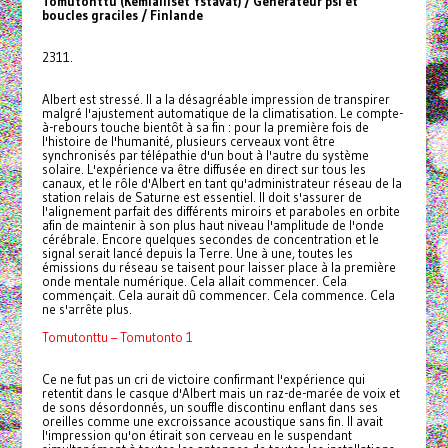
Tomutonttu (Kemialliset Ystävät) / Générateur psi et
boucles graciles / Finlande
2311.
Albert est stressé. Il a la désagréable impression de transpirer
malgré l'ajustement automatique de la climatisation. Le compte-
à-rebours touche bientôt à sa fin : pour la première fois de
l'histoire de l'humanité, plusieurs cerveaux vont être
synchronisés par télépathie d'un bout à l'autre du système
solaire. L'expérience va être diffusée en direct sur tous les
canaux, et le rôle d'Albert en tant qu'administrateur réseau de la
station relais de Saturne est essentiel. Il doit s'assurer de
l'alignement parfait des différents miroirs et paraboles en orbite
afin de maintenir à son plus haut niveau l'amplitude de l'onde
cérébrale. Encore quelques secondes de concentration et le
signal serait lancé depuis la Terre. Une à une, toutes les
émissions du réseau se taisent pour laisser place à la première
onde mentale numérique. Cela allait commencer. Cela
commençait. Cela aurait dû commencer. Cela commence. Cela
ne s'arrête plus.
Tomutonttu – Tomutonto 1
Ce ne fut pas un cri de victoire confirmant l'expérience qui
retentit dans le casque d'Albert mais un raz-de-marée de voix et
de sons désordonnés, un souffle discontinu enflant dans ses
oreilles comme une excroissance acoustique sans fin. Il avait
l'impression qu'on étirait son cerveau en le suspendant