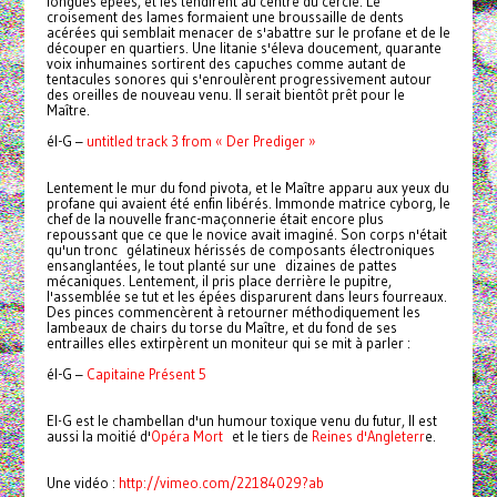
longues épées, et les tendirent au centre du cercle. Le
croisement des lames formaient une broussaille de dents
acérées qui semblait menacer de s'abattre sur le profane et de le
découper en quartiers. Une litanie s'éleva doucement, quarante
voix inhumaines sortirent des capuches comme autant de
tentacules sonores qui s'enroulèrent progressivement autour
des oreilles de nouveau venu. Il serait bientôt prêt pour le
Maître.
él-G –
untitled track 3 from « Der Prediger »
Lentement le mur du fond pivota, et le Maître apparu aux yeux du
profane qui avaient été enfin libérés. Immonde matrice cyborg, le
chef de la nouvelle franc-maçonnerie était encore plus
repoussant que ce que le novice avait imaginé. Son corps n'était
qu'un tronc gélatineux hérissés de composants électroniques
ensanglantées, le tout planté sur une dizaines de pattes
mécaniques. Lentement, il pris place derrière le pupitre,
l'assemblée se tut et les épées disparurent dans leurs fourreaux.
Des pinces commencèrent à retourner méthodiquement les
lambeaux de chairs du torse du Maître, et du fond de ses
entrailles elles extirpèrent un moniteur qui se mit à parler :
él-G –
Capitaine Présent 5
El-G est le chambellan d'un humour toxique venu du futur, Il est
aussi la moitié d'
Opéra Mort
et le tiers de
Reines d'Angleterr
e.
Une vidéo :
http://vimeo.com/22184029?ab