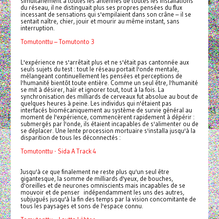
simultanément à toutes les antennes de toutes les installations
du réseau, il ne distinguait plus ses propres pensées du flux
incessant de sensations qui s'empilaient dans son crâne – il se
sentait naître, chier, jouir et mourir au même instant, sans
interruption.
Tomutonttu – Tomutonto 3
L'expérience ne s'arrêtait plus et ne s'était pas cantonnée aux
seuls sujets du test : tout le réseau portait l'onde mentale,
mélangeant continuellement les pensées et perceptions de
l'humanité bientôt toute entière. Comme un seul être, l'humanité
se mit à désirer, haïr et ignorer tout, tout à la fois. La
synchronisation des milliards de cerveaux fut absolue au bout de
quelques heures à peine. Les individus qui n'étaient pas
interfacés biomécaniquement au système de survie général au
moment de l'expérience, commencèrent rapidement à dépérir :
submergés par l'onde, ils étaient incapables de s'alimenter ou de
se déplacer. Une lente procession mortuaire s'installa jusqu'à la
disparition de tous les déconnectés :
Tomutonttu - Sida A Track 4
Jusqu'à ce que finalement ne reste plus qu'un seul être
gigantesque, la somme de milliards d'yeux, de bouches,
d'oreilles et de neurones omniscients mais incapables de se
mouvoir et de penser indépendamment les uns des autres,
subjugués jusqu'à la fin des temps par la vision concomitante de
tous les paysages et sons de l'espace connu.