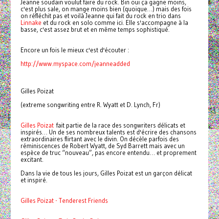
Jeanne soudain voulut faire du rock. Bin oui ça gagne moins,
c'est plus sale, on mange moins bien (quoique…) mais des fois
on réfléchit pas et voilà Jeanne qui fait du rock en trio dans
Linnake
et du rock en solo comme ici. Elle s'accompagne à la
basse, c'est assez brut et en même temps sophistiqué.
Encore un fois le mieux c'est d'écouter :
http://www.myspace.com/jeanneadded
Gilles Poizat
(extreme songwriting entre R. Wyatt et D. Lynch, Fr)
Gilles Poizat
fait partie de la race des songwriters délicats et
inspirés… Un de ses nombreux talents est d'écrire des chansons
extraordinaires flirtant avec le divin. On décèle parfois des
réminiscences de Robert Wyatt, de Syd Barrett mais avec un
espèce de truc “nouveau”, pas encore entendu… et proprement
excitant.
Dans la vie de tous les jours, Gilles Poizat est un garçon délicat
et inspiré.
Gilles Poizat - Tenderest Friends