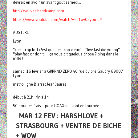
devrait en avoir un avant goût samedi...
http://veuves.bandcamp.com
https://www.youtube.com/watch?v=e1ov05yomuM
AUSTERE
Lyon
"c'est trop fort c'est que t'es trop vieux"... "live fast die young"...
"play fast or don't"... ça vous dit quelque chose ? bing dans le
mille !
samedi 16 février à GRRRND ZERO 40 rue du pré Gaudry 69007
Lyon
metro ligne B arret Jean Jaures
début à 21h - fin à 1h
5€ pour les frais + pour HOAX qui sont en tournée
MAR 12 FEV : HARSHLOVE +
STRASBOURG + VENTRE DE BICHE
+ WOW