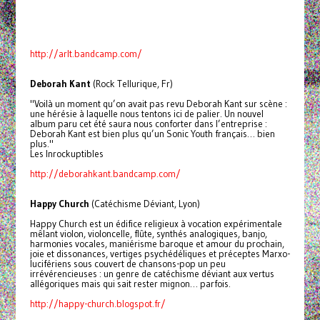
http://arlt.bandcamp.com/
Deborah Kant
(Rock Tellurique, Fr)
"Voilà un moment qu’on avait pas revu Deborah Kant sur scène :
une hérésie à laquelle nous tentons ici de palier. Un nouvel
album paru cet été saura nous conforter dans l’entreprise :
Deborah Kant est bien plus qu’un Sonic Youth français… bien
plus."
Les Inrockuptibles
http://deborahkant.bandcamp.com/
Happy Church
(Catéchisme Déviant, Lyon)
Happy Church est un édifice religieux à vocation expérimentale
mêlant violon, violoncelle, flûte, synthés analogiques, banjo,
harmonies vocales, maniérisme baroque et amour du prochain,
joie et dissonances, vertiges psychédéliques et préceptes Marxo-
lucifériens sous couvert de chansons-pop un peu
irrévérencieuses : un genre de catéchisme déviant aux vertus
allégoriques mais qui sait rester mignon… parfois.
http://happy-church.blogspot.fr/