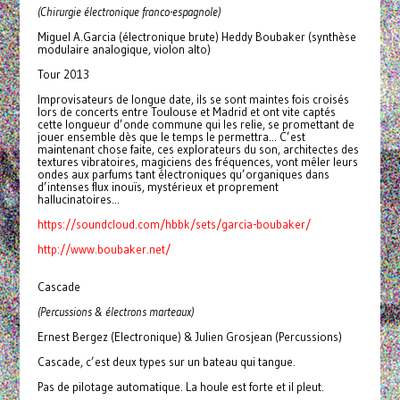
(Chirurgie électronique franco-espagnole)
Miguel A.Garcia (électronique brute) Heddy Boubaker (synthèse
modulaire analogique, violon alto)
Tour 2013
Improvisateurs de longue date, ils se sont maintes fois croisés
lors de concerts entre Toulouse et Madrid et ont vite captés
cette longueur d’onde commune qui les relie, se promettant de
jouer ensemble dès que le temps le permettra... C’est
maintenant chose faite, ces explorateurs du son, architectes des
textures vibratoires, magiciens des fréquences, vont mêler leurs
ondes aux parfums tant électroniques qu’organiques dans
d’intenses flux inouïs, mystérieux et proprement
hallucinatoires...
https://soundcloud.com/hbbk/sets/garcia-boubaker/
http://www.boubaker.net/
Cascade
(Percussions & électrons marteaux)
Ernest Bergez (Electronique) & Julien Grosjean (Percussions)
Cascade, c’est deux types sur un bateau qui tangue.
Pas de pilotage automatique. La houle est forte et il pleut.