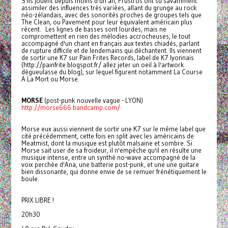
S'ils jouent depuis moins d'un an, Frustros ont su savamment
assimiler des influences très variées, allant du grunge au rock
néo-zélandais, avec des sonorités proches de groupes tels que
The Clean, ou Pavement pour leur équivalent américain plus
récent. Les lignes de basses sont lourdes, mais ne
compromettent en rien des mélodies accrocheuses, le tout
accompagné d'un chant en français aux textes chiadés, parlant
de rupture difficile et de lendemains qui déchantent. Ils viennent
de sortir une K7 sur Pain Frites Records, label de K7 lyonnais
(http://painfrite.blogspot.fr/ allez jeter un oeil à l'artwork
dégueulasse du blog), sur lequel figurent notamment La Course
A La Mort ou Morse.
MORSE
(post-punk nouvelle vague - LYON)
http://morse666.bandcamp.com/
Morse eux aussi viennent de sortir une K7 sur le même label que
cité précédemment, cette fois en split avec les américains de
Meatmist, dont la musique est plutôt malsaine et sombre. Si
Morse sait user de sa froideur, il n'empêche qu'il en résulte une
musique intense, entre un synthé no-wave accompagné de la
voix perchée d'Ana, une batterie post-punk, et une une guitare
bien dissonante, qui donne envie de se remuer frénétiquement le
boule.
PRIX LIBRE !
20h30