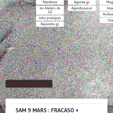
Manifeste
Agenda gz
Mag
les Ateliers de
Agenda passé
Ima
GZ
Archiv
Infos pratiques
Cha
Rejoindre gz
Nous Soutenir Via HelloAsso
SAM 9 MARS : FRACASO +