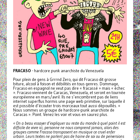
FRACASO
- hardcore punk anarchiste du Venezuela
Pour plein de gens à Grrrnd Zero, qui dit Fracaso dit grosse
biture, alcool à foison et débilités en tous genres. Dommage,
Fracaso en espagnol ne veut pas dire « fracassé » mais « échec
». Fracaso viennent de Caracas, Venezuela, et seront en tournée
européenne en mars/avril. Ils ne s’encombrent pas de liens
internet superflus hormis une page web primitive, sur laquelle il
est possible d’écouter trois morceaux tout aussi dépouillés. «
Nous sommes un groupe de hardcore-punk anarchiste de
Caracas ». Point. Venez les voir et vous en saurez plus.
« On a beau essayer d’expliquer au reste du monde à quel point il est
difficile de vivre ici, personne ne nous comprend jamais, alors des
groupes comme Fracaso transposent en musique ce cruel enfer
urbain. Leurs textes ne parlent pas de haine de soi ou de perversions