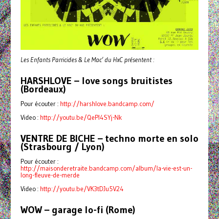
Les Enfants Parricides & Le Mac’ du HxC présentent :
HARSHLOVE – love songs bruitistes
(Bordeaux)
Pour écouter :
http://harshlove.bandcamp.com/
Video :
http://youtu.be/QePl4SYj-Nk
VENTRE DE BICHE – techno morte en solo
(Strasbourg / Lyon)
Pour écouter :
http://maisonderetraite.bandcamp.com/album/la-vie-est-un-
long-fleuve-de-merde
Video :
http://youtu.be/VK3tDJu5V24
WOW – garage lo-fi (Rome)