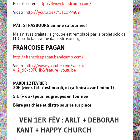
Pour écouter :
http://3wow.bandcamp.com/
Video :
http://youtu.be/tY5TLOPPnUY
MÀJ : STRASBOURG annule sa tournée !
Mais n'ayez crainte, le groupe est remplacé par le projet solo de
LL Cool Jo (au synthé dans Strasbourg) :
FRANCOISE PAGAN
http://francoisepagan.bandcamp.com/
Video :
http://www.youtube.com/watch?
v=2_dGxd3PUHk&feature=youtu.be
MARDI 12 FEVRIER
20H (viens tôt, c’est mardi, et ça finira avant minuit)
5 € (+ ou -) pour les groupes en tournée
Bière pas chère et distro sourire sur place
VEN 1ER FÉV : ARLT + DEBORAH
KANT + HAPPY CHURCH