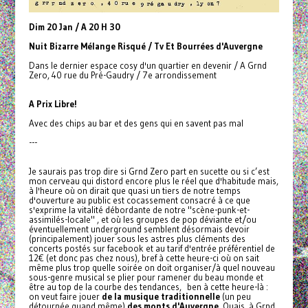
Dim 20 Jan / A 20 H 30
Nuit Bizarre Mélange Risqué / Tv Et Bourrées d'Auvergne
Dans le dernier espace cosy d'un quartier en devenir / A Grnd
Zero, 40 rue du Pré-Gaudry / 7e arrondissement
A Prix
Libre!
Avec des chips au bar et des gens qui en savent pas mal
---
Je saurais pas trop dire si Grnd Zero part en sucette ou si c’est
mon cerveau qui distord encore plus le réel que d'habitude mais,
à l'heure où on dirait que quasi un tiers de notre temps
d'ouverture au public est cocassement consacré à ce que
s'exprime la vitalité débordante de notre "scène-punk-et-
assimilés-locale" , et où les groupes de pop déviante et/ou
éventuellement underground semblent désormais devoir
(principalement) jouer sous les astres plus cléments des
concerts postés sur facebook et au tarif d'entrée préférentiel de
12€ (et donc pas chez nous), bref à cette heure-ci où on sait
même plus trop quelle soirée on doit organiser/à quel nouveau
sous-genre musical se plier pour ramener du beau monde et
être au top de la courbe des tendances, ben à cette heure-là :
on veut faire jouer
de la musique traditionnelle
(un peu
détournée quand même)
des monts d'Auvergne
. Ouais, à Grnd