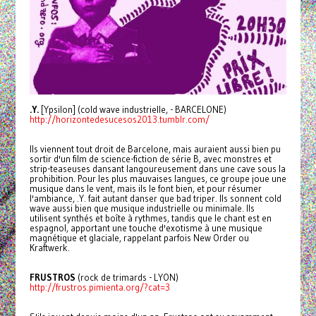
.Y.
[Ypsilon] (cold wave industrielle, - BARCELONE)
http://horizontedesucesos2013.tumblr.com/
Ils viennent tout droit de Barcelone, mais auraient aussi bien pu
sortir d'un film de science-fiction de série B, avec monstres et
strip-teaseuses dansant langoureusement dans une cave sous la
prohibition. Pour les plus mauvaises langues, ce groupe joue une
musique dans le vent, mais ils le font bien, et pour résumer
l'ambiance, .Y. fait autant danser que bad triper. Ils sonnent cold
wave aussi bien que musique industrielle ou minimale. Ils
utilisent synthés et boîte à rythmes, tandis que le chant est en
espagnol, apportant une touche d'exotisme à une musique
magnétique et glaciale, rappelant parfois New Order ou
Kraftwerk.
FRUSTROS
(rock de trimards - LYON)
http://frustros.pimienta.org/?cat=3