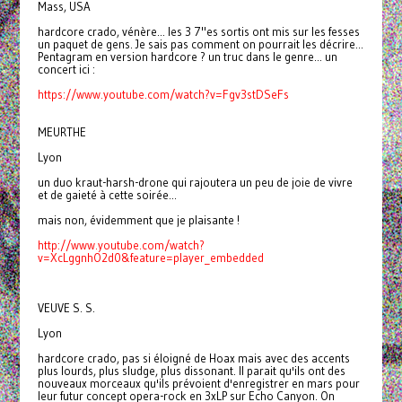
Mass, USA
hardcore crado, vénère... les 3 7"es sortis ont mis sur les fesses
un paquet de gens. Je sais pas comment on pourrait les décrire...
Pentagram en version hardcore ? un truc dans le genre... un
concert ici :
https://www.youtube.com/watch?v=Fgv3stDSeFs
MEURTHE
Lyon
un duo kraut-harsh-drone qui rajoutera un peu de joie de vivre
et de gaieté à cette soirée...
mais non, évidemment que je plaisante !
http://www.youtube.com/watch?
v=XcLggnhO2d0&feature=player_embedded
VEUVE S. S.
Lyon
hardcore crado, pas si éloigné de Hoax mais avec des accents
plus lourds, plus sludge, plus dissonant. Il parait qu'ils ont des
nouveaux morceaux qu'ils prévoient d'enregistrer en mars pour
leur futur concept opera-rock en 3xLP sur Echo Canyon. On