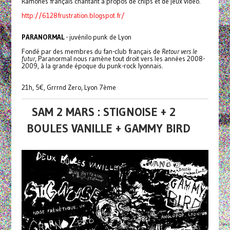
Ramones français chantant à propos de chips et de jeux vidéo.
http://6128frustration.blogspot.fr/
PARANORMAL
- juvénilo punk de Lyon
Fondé par des membres du fan-club français de
Retour vers le
futur
, Paranormal nous ramène tout droit vers les années 2008-
2009, à la grande époque du punk-rock lyonnais.
21h, 5€, Grrrnd Zero, Lyon 7ème
SAM 2 MARS : STIGNOISE + 2
BOULES VANILLE + GAMMY BIRD