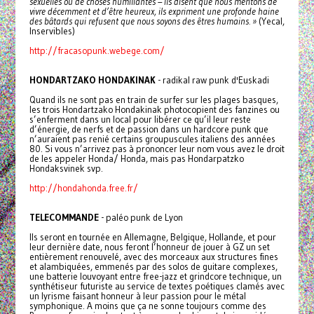
sexuelles ou de choses humiliantes – ils disent que nous méritons de
vivre décemment et d’être heureux, ils expriment une profonde haine
des bâtards qui refusent que nous soyons des êtres humains. »
(Yecal,
Inservibles)
http://fracasopunk.webege.com/
HONDARTZAKO HONDAKINAK
- radikal raw punk d'Euskadi
Quand ils ne sont pas en train de surfer sur les plages basques,
les trois Hondartzako Hondakinak photocopient des fanzines ou
s’enferment dans un local pour libérer ce qu’il leur reste
d’énergie, de nerfs et de passion dans un hardcore punk que
n’auraient pas renié certains groupuscules italiens des années
80. Si vous n’arrivez pas à prononcer leur nom vous avez le droit
de les appeler Honda/ Honda, mais pas Hondarpatzko
Hondaksvinek svp.
http://hondahonda.free.fr/
TELECOMMANDE
- paléo punk de Lyon
Ils seront en tournée en Allemagne, Belgique, Hollande, et pour
leur dernière date, nous feront l’honneur de jouer à GZ un set
entièrement renouvelé, avec des morceaux aux structures fines
et alambiquées, emmenés par des solos de guitare complexes,
une batterie louvoyant entre free-jazz et grindcore technique, un
synthétiseur futuriste au service de textes poétiques clamés avec
un lyrisme faisant honneur à leur passion pour le métal
symphonique. A moins que ça ne sonne toujours comme des