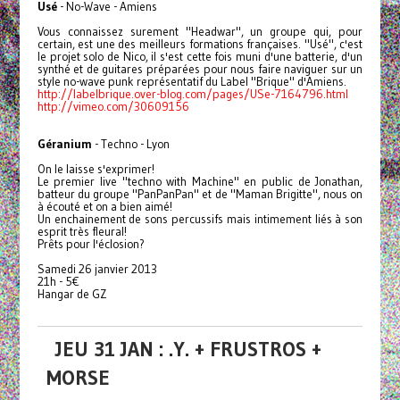
Usé
- No-Wave - Amiens
Vous connaissez surement "Headwar", un groupe qui, pour
certain, est une des meilleurs formations françaises. "Usé", c'est
le projet solo de Nico, il s'est cette fois muni d'une batterie, d'un
synthé et de guitares préparées pour nous faire naviguer sur un
style no-wave punk représentatif du Label "Brique" d'Amiens.
http://labelbrique.over-blog.com/pages/USe-7164796.html
http://vimeo.com/30609156
Géranium
- Techno - Lyon
On le laisse s'exprimer!
Le premier live "techno with Machine" en public de Jonathan,
batteur du groupe "PanPanPan" et de "Maman Brigitte", nous on
à écouté et on a bien aimé!
Un enchainement de sons percussifs mais intimement liés à son
esprit très fleural!
Prêts pour l'éclosion?
Samedi 26 janvier 2013
21h - 5€
Hangar de GZ
JEU 31 JAN : .Y. + FRUSTROS +
MORSE