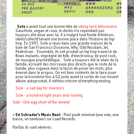
Sole
a avant tout une bonne tête de
viking nerd débonnaire
.
Gauchiste, vegan et roux, le destin n'a cependant pas
toujours été doux avec lui. Il a malgré tout fondé d'Anticon,
label/collectif tenant une bonne place dans l'histoire du hip-
hop. En 1997, Sole a réuni dans une grande maison de la
baie de San Francisco Doseone, Why, Odd Nosdam, Jel,
Pedestrian... Ensemble, ils ont produit un hip hop traversé de
flows mutants, imprégné de folk, d'electronica, de post rock,
de musique psychédélique... Sole a toujours été le vilain de la
famille, écrivant des morceaux plus directs que le reste de la
bande; plus rugueux dans la façon de poser les mots, plus
énervé dans le propos. On est bien contents de le faire jouer
pour la troisième fois à GZ juste avant la sortie de son nouvel
album autoproduit,
A ruthless criticism of everything existing
.
Sole - a sad day for investors
Sole - a hundred light years and running
Sole - One egg short of the omelet
+
Ed Schrader's Music Beat
- Post punk minimal (une voix, une
basse, un tambour) sur Load Records.
Parfois ils sont vénères: