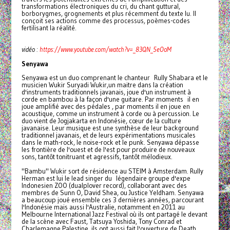
transformations électroniques du cri, du chant guttural,
borborygmes, grognements et plus récemment du texte lu. Il
conçoit ses actions comme des processus, poèmes-codes
fertilisant la réalité.
vidéo :
https://www.youtube.com/watch?v=_83QN_5eOoM
Senyawa
Senyawa est un duo comprenant le chanteur Rully Shabara et le
musicien Wukir Suryadi Wukir,un maitre dans la création
d'instruments traditionnels javanais, joue d'un instrument à
corde en bambou à la façon d'une guitare. Par moments il en
joue amplifié avec des pédales , par moments il en joue en
acoustique, comme un instrument à corde ou à percussion. Le
duo vient de Jogjakarta en Indonésie, cœur de la culture
javanaise. Leur musique est une synthèse de leur background
traditionnel javanais, et de leurs expérimentations musicales
dans le math-rock, le noise-rock et le punk. Senyawa dépasse
les frontière de l'ouest et de l'est pour produire de nouveaux
sons, tantôt tonitruant et agressifs, tantôt mélodieux.
"Bambu" Wukir sort de résidence au STEIM à Amsterdam. Rully
Herman est lui le lead singer du légendaire groupe d'expe
Indonesien ZOO (dualplover record), collaborant avec des
membres de Sunn O, David Shea, ou Justice Yeldham. Senyawa
a beaucoup joué ensemble ces 3 dernières années, parcourant
l'Indonésie mais aussi l'Australie, notamment en 2011 au
Melbourne International Jazz Festival où ils ont partagé le devant
de la scène avec Faust, Tatsuya Yoshida, Tony Conrad et
Charlemagne Palestine. ils ont aussi fait l'ouverture de Death