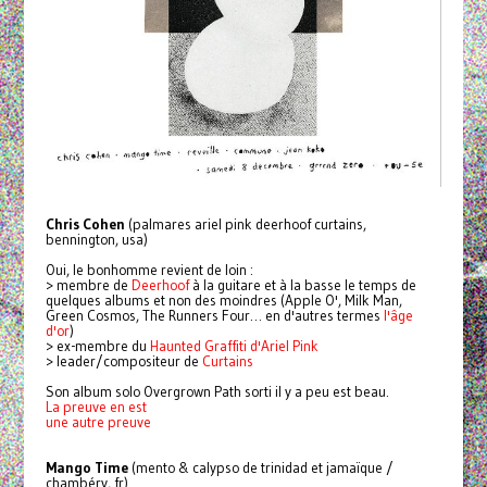
Chris Cohen
(palmares ariel pink deerhoof curtains,
bennington, usa)
Oui, le bonhomme revient de loin :
> membre de
Deerhoof
à la guitare et à la basse le temps de
quelques albums et non des moindres (Apple O', Milk Man,
Green Cosmos, The Runners Four… en d'autres termes
l'âge
d'or
)
> ex-membre du
Haunted Graffiti d'Ariel Pink
> leader/compositeur de
Curtains
Son album solo Overgrown Path sorti il y a peu est beau.
La preuve en est
une autre preuve
Mango Time
(mento & calypso de trinidad et jamaïque /
chambéry, fr)