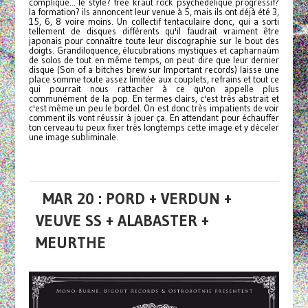
complique... le style? free kraut rock psychédélique progressif?
la formation? ils annoncent leur venue à 5, mais ils ont déjà été 3,
15, 6, 8 voire moins. Un collectif tentaculaire donc, qui a sorti
tellement de disques différents qu'il faudrait vraiment être
japonais pour connaître toute leur discographie sur le bout des
doigts. Grandiloquence, élucubrations mystiques et capharnaüm
de solos de tout en même temps, on peut dire que leur dernier
disque (Son of a bitches brew sur Important records) laisse une
place somme toute assez limitée aux couplets, refrains et tout ce
qui pourrait nous rattacher à ce qu'on appelle plus
communément de la pop. En termes clairs, c'est très abstrait et
c'est même un peu le bordel. On est donc très impatients de voir
comment ils vont réussir à jouer ça. En attendant pour échauffer
ton cerveau tu peux fixer très longtemps cette image et y déceler
une image subliminale.
MAR 20 : PORD + VERDUN +
VEUVE SS + ALABASTER +
MEURTHE