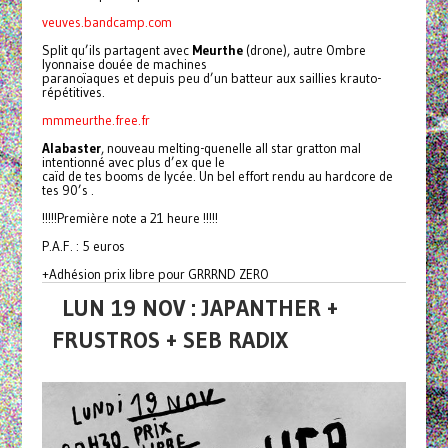
veuves.bandcamp.com
Split qu’ils partagent avec
Meurthe
(drone), autre Ombre
lyonnaise douée de machines
paranoïaques et depuis peu d’un batteur aux saillies krauto-
répétitives.
mmmeurthe.free.fr
Alabaster
, nouveau melting-quenelle all star gratton mal
intentionné avec plus d’ex que le
caïd de tes booms de lycée. Un bel effort rendu au hardcore de
tes 90’s .
!!!!!Première note a 21 heure !!!!!
P.A.F. : 5 euros
+Adhésion prix libre pour GRRRND ZERO
LUN 19 NOV : JAPANTHER +
FRUSTROS + SEB RADIX