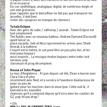
et on en passe.
Du son synthétique, analogique, digital, de nombreux doigts et
une voix gracieuse
pour rappeler que le dancefloor ne fait pas que transpirer les
aisselles, il doit bien
rester des synapses en manque de clameurs.
Totale Eclipse
Avec des gens de radix / sathonay / anorak...Totale Eclipse est
tout simplement
The Rubiks avec un nouveau batteur, Andrew Dymond (Duracell)
ayant laissé sa
place vacante, Seb et Nico reprennent les armes avec Sheik
Anorak à la batterie.
L'esprit est le même, le son peut être un peu plus dur, et les
morceaux toujours
aussi inspirés... La musique évolue toujours entre indie rock
nerveux, pop
classieuse et prog décomplexé.
House of John Player
Le mec d'Angleterre... A Lyon depuis cet été, Dean a tourné avec
Clara Clara et plus
récemment avec Ned, et a survécu à l'aventure douloureuse de
jouer un peu de
guitare pour les touristes dans le vieux lyon. Cette nuit là , il
éxécutera les nouvelles
chansons qu'il a composé depuis qu'il erre dans les couloirs de
GZ. pop 'til you drop !
+ DJs
VEN 14 DEC @ GRRRND ZERO, Lyon