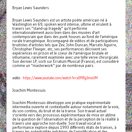
Bryan Lewis Saunders
Bryan Lewis Saunders est un artiste poète américain né à
Washington en 69, spoken word intense, ultime et virulent à
travers ses "stand-up tragedy" qu'il performe
internationalement aussi bien dans des musées d'art
contemporain que dans des punk houses au fond de l'amérique
rurale transgénique. Accompagné de vidéos et de participations
bruitistes d'artistes tels que Zev, John Duncan, Marcelo Aguirre,
Christopher Fleeger, etc, ses performances décrivent ses
expériences en prison et le coeur de l'amérique brutale et
inhumaine, rarement examinée avec une telle verve chirurgicale.
Son dernier LP, sorti sur Erratum Musical (France), est considéré
comme un "masterwork" par de nombreux pairs.
vidéo :
https://www.youtube.com/watch?v=s0PIRg3mvUM
Joachim Montessuis
Joachim Montessuis développe une pratique expérimentale
intermedia ouverte et contextuelle autour notamment de la voix,
du son continu, du bruit et de la transe. Son travail actuel
s'oriente vers des processus expérimentaux de mise en abîme
de la question de l’observation et de la perception de la réalité à
travers une approche non-duelle. Son travail vocal en
performance explore depuis 1993 différents états de transes, à
travers les potentialités extrêmes de l'amplification et des