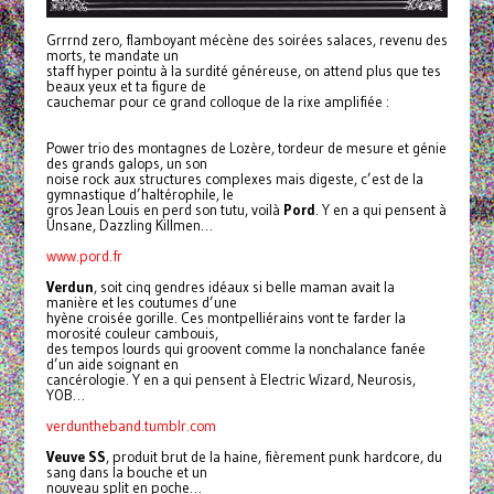
Grrrnd zero, flamboyant mécène des soirées salaces, revenu des
morts, te mandate un
staff hyper pointu à la surdité généreuse, on attend plus que tes
beaux yeux et ta figure de
cauchemar pour ce grand colloque de la rixe amplifiée :
Power trio des montagnes de Lozère, tordeur de mesure et génie
des grands galops, un son
noise rock aux structures complexes mais digeste, c’est de la
gymnastique d’haltérophile, le
gros Jean Louis en perd son tutu, voilà
Pord
. Y en a qui pensent à
Unsane, Dazzling Killmen…
www.pord.fr
Verdun
, soit cinq gendres idéaux si belle maman avait la
manière et les coutumes d’une
hyène croisée gorille. Ces montpelliérains vont te farder la
morosité couleur cambouis,
des tempos lourds qui groovent comme la nonchalance fanée
d’un aide soignant en
cancérologie. Y en a qui pensent à Electric Wizard, Neurosis,
YOB…
verduntheband.tumblr.com
Veuve SS
, produit brut de la haine, fièrement punk hardcore, du
sang dans la bouche et un
nouveau split en poche…