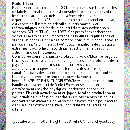
Rudolf Eb.er
Rudolf Eb.er a sorti plus de 100 CD's et albums sur toutes sortes
de labels internationaux et est considéré comme l'un des plus
importants artistes actuels de la scène noise et vocale
expérimentale. Rudolf Eb.er est autrichien et a grandi en suisse, il
est expert en illustration scientifique, arts martiaux et
thérapeutiques, et a fondé le collectif d'artistes-actionnistes
sonores 'SCHIMPFLUCH' en 1987. Ses premières recherches
soniques examinaient l'importance de la durée, la puissance du
silence, et ont développé des compositions cut-up choquantes et
paniquantes, "alchimie auditive", documentations de situations
extrêmes, psycho-field-recordings, et actionnisme direct - un
actionnisme de l'inattendu.
Considérée comme 'shaman-art-brut', la voie d'Eb.er se forge au
travers de l'inconscient, dans les régions les plus profondes de la
psyché humaine et de l'instinct animal. Des éruptions
abréactives arrangées dans des temporalités précises,
canalisées dans des disciplines comme le kung-fu, confrontent
tous les sens avec l'existence - et ouvre la voie à
l'éveil.'RUNZELSTIRN & GURGELSTØCK' est un autre nom pour
l'audio art psycho-actif de Rudolf Eb.er' et ses 'tests et
entraînements psycho-physiques', performés et produits
partout. Eb.er vit actuellement au japon, focalise graduellement
ses 'rituels de purification' par des exercices de respiration, de
concentration d'energie-chi et shifting psycho-magic pour entrer
dans la super-conscience, l'éveil non-dualiste de la 'réalité
ultime'.
{youtube width="600" height="338"}gfmONFa7qrc{/youtube}