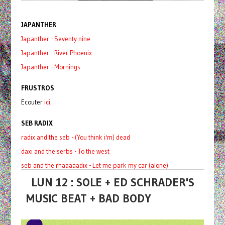
JAPANTHER
Japanther - Seventy nine
Japanther - River Phoenix
Japanther - Mornings
FRUSTROS
Ecouter
ici
.
SEB RADIX
radix and the seb - (You think i'm) dead
daxi and the serbs - To the west
seb and the rhaaaaadix - Let me park my car (alone)
LUN 12 : SOLE + ED SCHRADER'S
MUSIC BEAT + BAD BODY