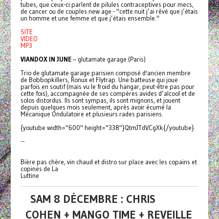
tubes, que ceux-ci parlent de pilules contraceptives pour mecs,
de cancer ou de couples new age - "cette nuit j’ai rêvé que j’étais
un homme et une femme et que j’étais ensemble."
SITE
VIDEO
MP3
VIANDOX IN JUNE
– glutamate garage (Paris)
Trio de glutamate garage parisien composé d'ancien membre
de Bobbopkillers, Ronux et Flytrap. Une batteuse qui joue
parfois en soutif (mais vu le froid du hangar, peut-être pas pour
cette fois), accompagnée de ses compères avides d’alcool et de
solos distordus. Ils sont sympas, ils sont mignons, et jouent
depuis quelques mois seulement, après avoir écumé la
Mécanique Ondulatoire et plusieurs rades parisiens.
{youtube width="600" height="338"}QtmJTdVCgXk{/youtube}
--
Bière pas chère, vin chaud et distro sur place avec les copains et
copines de La
Luttine
SAM 8 DÉCEMBRE : CHRIS
COHEN + MANGO TIME + REVEILLE