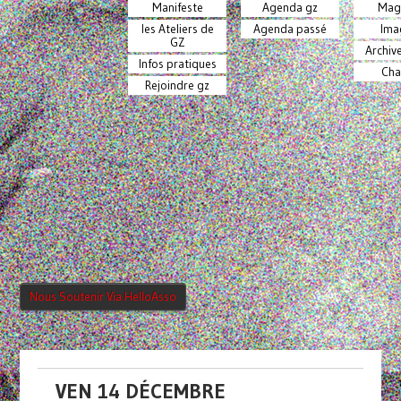
Manifeste
Agenda gz
Mag
les Ateliers de
Agenda passé
Ima
GZ
Archiv
Infos pratiques
Cha
Rejoindre gz
Nous Soutenir Via HelloAsso
VEN 14 DÉCEMBRE