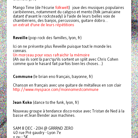
Mango Time (de l'écurie
folkwelt
) joue des musiques populaires
caribéennes, notamment du calypso et mento (folk jamaïcaine
datant d'avant le rocksteady) à l'aide de leurs belles voix de
chambériens, des banjos, percussions, guitare dobro…
un extrait d'une de leurs répétitions
Reveille
(pop rock des familles, lyon, fr)
Ici on ne présente plus Reveille puisque tout le monde les
connais.
Un morceau pour vous rafraichir la mémoire
(Ah oui ils sont là parc'qu'ils sortent un split avec Chris Cohen
comme quoi le hasard fait parfois bien les choses…)
Commune
(le brian eno français, bayonne, fr)
Chanson en français avec une guitare de métalleux en son clair
http://www.myspace.com/monnomestcommune
Jean Koko
(dance to the funk, lyon, fr)
Nouveau groupe à tendance disco-noise avec Tristan de Ned à la
basse et Jean Bender aux machines.
SAM 8 DEC - 20H @ GRRRND ZERO
40 rue Pré gaudry - Lyon 7e
+ ou - 5€