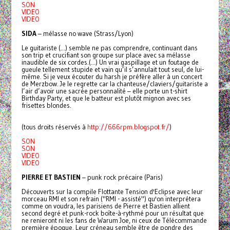
SON
VIDEO
VIDEO
SIDA
– mélasse no wave (Strass/Lyon)
Le guitariste (...) semble ne pas comprendre, continuant dans
son trip et crucifiant son groupe sur place avec sa mélasse
inaudible de six cordes.(...) Un vrai gaspillage et un foutage de
gueule tellement stupide et vain qu’il s’annulait tout seul, de lui-
même. Si je veux écouter du harsh je préfère aller à un concert
de Merzbow. Je le regrette car la chanteuse/claviers/guitariste a
l’air d’avoir une sacrée personnalité – elle porte un t-shirt
Birthday Party, et que le batteur est plutôt mignon avec ses
frisettes blondes.
(tous droits réservés à
http://666rpm.blogspot.fr/
)
SON
SON
VIDEO
VIDEO
PIERRE ET BASTIEN
– punk rock précaire (Paris)
Découverts sur la compile Flottante Tension d'Eclipse avec leur
morceau RMI et son refrain ("RMI - assisté") qu'on interprétera
comme on voudra, les parisiens de Pierre et Bastien allient
second degré et punk-rock boîte-à-rythmé pour un résultat que
ne renieront ni les fans de Warum Joe, ni ceux de Télécommande
première époque. Leur créneau semble être de pondre des