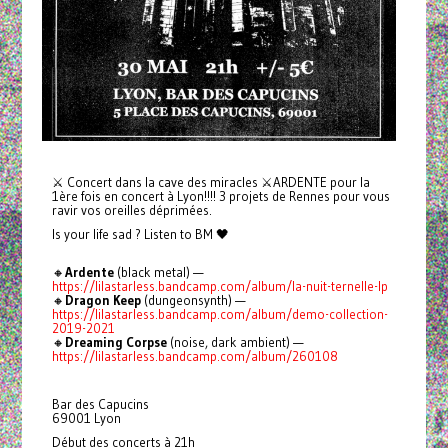
⚔ Concert dans la cave des miracles ⚔ARDENTE pour la
1ère fois en concert à Lyon!!!! 3 projets de Rennes pour vous
ravir vos oreilles déprimées.
Is your life sad ? Listen to BM 🖤
🔸
Ardente
(black metal) —
https://lilastarless.bandcamp.com/album/la-nuit-ternelle-lp
🔸
Dragon Keep
(dungeonsynth) —
https://lilastarless.bandcamp.com/album/demo-collection-
2019-2021
🔸
Dreaming Corpse
(noise, dark ambient) —
https://lilastarless.bandcamp.com/album/260108
Bar des Capucins
69001 Lyon
Début des concerts à 21h