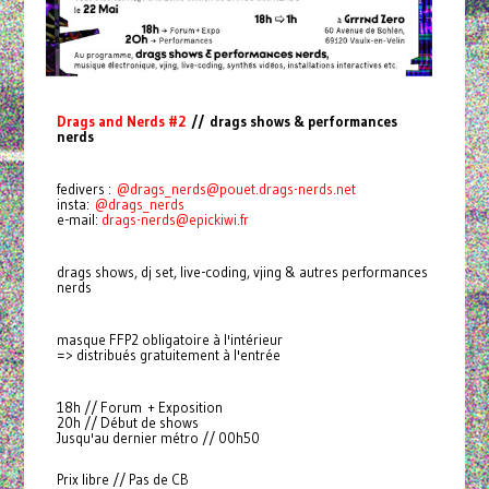
Drags and Nerds #2
// drags shows & performances
nerds
fedivers :
@
drags_nerds@pouet.drags-nerds.net
insta:
@drags_nerds
e-mail:
drags-nerds@epickiwi.fr
drags shows, dj set, live-coding, vjing & autres performances
nerds
masque FFP2 obligatoire à l'intérieur
=> distribués gratuitement à l'entrée
18h // Forum + Exposition
20h // Début de shows
Jusqu'au dernier métro // 00h50
Prix libre // Pas de CB