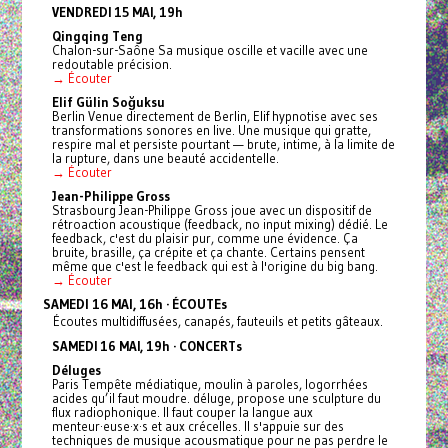
VENDREDI 15 MAI, 19h
Qingqing Teng
Chalon-sur-Saône Sa musique oscille et vacille avec une
redoutable précision.
→ Écouter
Elif Gülin Soğuksu
Berlin Venue directement de Berlin, Elif hypnotise avec ses
transformations sonores en live. Une musique qui gratte,
respire mal et persiste pourtant — brute, intime, à la limite de
la rupture, dans une beauté accidentelle.
→ Écouter
Jean-Philippe Gross
Strasbourg Jean-Philippe Gross joue avec un dispositif de
rétroaction acoustique (feedback, no input mixing) dédié. Le
feedback, c'est du plaisir pur, comme une évidence. Ça
bruite, brasille, ça crépite et ça chante. Certains pensent
même que c'est le feedback qui est à l'origine du big bang.
→ Écouter
SAMEDI 16 MAI, 16h · ÉCOUTEs
Écoutes multidiffusées, canapés, fauteuils et petits gâteaux.
SAMEDI 16 MAI, 19h · CONCERTs
Déluges
Paris Tempête médiatique, moulin à paroles, logorrhées
acides qu’il faut moudre. déluge, propose une sculpture du
flux radiophonique. Il faut couper la langue aux
menteur·euse·x·s et aux crécelles. Il s'appuie sur des
techniques de musique acousmatique pour ne pas perdre le