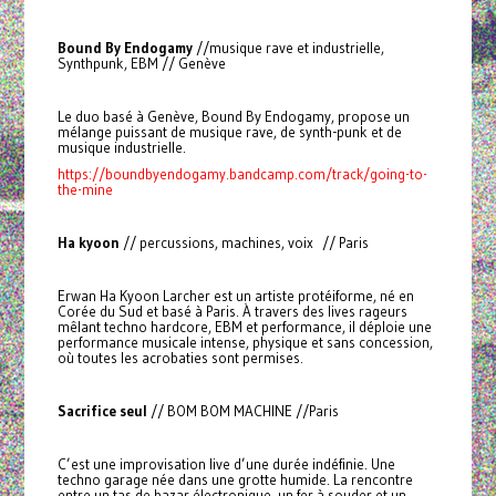
Bound By Endogamy
//musique rave et industrielle,
Synthpunk, EBM // Genève
Le duo basé à Genève, Bound By Endogamy, propose un
mélange puissant de musique rave, de synth-punk et de
musique industrielle.
https://boundbyendogamy.bandcamp.com/track/going-to-
the-mine
Ha kyoon
// percussions, machines, voix // Paris
Erwan Ha Kyoon Larcher est un artiste protéiforme, né en
Corée du Sud et basé à Paris. À travers des lives rageurs
mêlant techno hardcore, EBM et performance, il déploie une
performance musicale intense, physique et sans concession,
où toutes les acrobaties sont permises.
Sacrifice seul
// BOM BOM MACHINE //Paris
C’est une improvisation live d’une durée indéfinie. Une
techno garage née dans une grotte humide. La rencontre
entre un tas de bazar électronique, un fer à souder et un