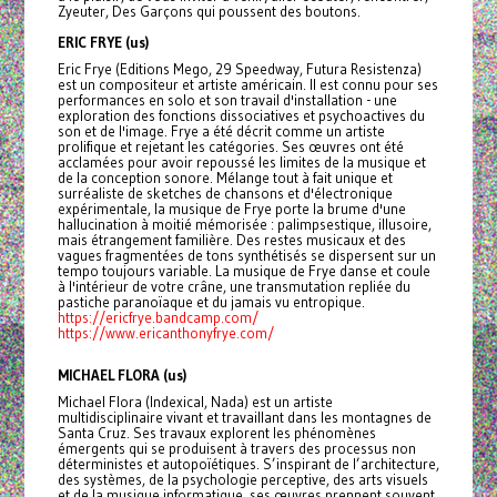
Zyeuter, Des Garçons qui poussent des boutons.
ERIC FRYE (us)
Eric Frye (Editions Mego, 29 Speedway, Futura Resistenza)
est un compositeur et artiste américain. Il est connu pour ses
performances en solo et son travail d'installation - une
exploration des fonctions dissociatives et psychoactives du
son et de l'image. Frye a été décrit comme un artiste
prolifique et rejetant les catégories. Ses œuvres ont été
acclamées pour avoir repoussé les limites de la musique et
de la conception sonore. Mélange tout à fait unique et
surréaliste de sketches de chansons et d'électronique
expérimentale, la musique de Frye porte la brume d'une
hallucination à moitié mémorisée : palimpsestique, illusoire,
mais étrangement familière. Des restes musicaux et des
vagues fragmentées de tons synthétisés se dispersent sur un
tempo toujours variable. La musique de Frye danse et coule
à l'intérieur de votre crâne, une transmutation repliée du
pastiche paranoïaque et du jamais vu entropique.
https://ericfrye.bandcamp.com/
https://www.ericanthonyfrye.com/
MICHAEL FLORA (us)
Michael Flora (Indexical, Nada) est un artiste
multidisciplinaire vivant et travaillant dans les montagnes de
Santa Cruz. Ses travaux explorent les phénomènes
émergents qui se produisent à travers des processus non
déterministes et autopoïétiques. S’inspirant de l’architecture,
des systèmes, de la psychologie perceptive, des arts visuels
et de la musique informatique, ses œuvres prennent souvent