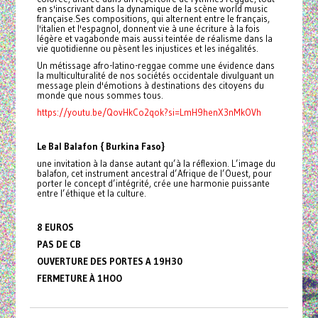
en s'inscrivant dans la dynamique de la scène world music
française.Ses compositions, qui alternent entre le français,
l'italien et l'espagnol, donnent vie à une écriture à la fois
légère et vagabonde mais aussi teintée de réalisme dans la
vie quotidienne ou pèsent les injustices et les inégalités.
Un métissage afro-latino-reggae comme une évidence dans
la multiculturalité de nos sociétés occidentale divulguant un
message plein d'émotions à destinations des citoyens du
monde que nous sommes tous.
https://youtu.be/QovHkCo2qok?si=LmH9henX3nMkOVh
Le Bal Balafon { Burkina Faso}
une invitation à la danse autant qu’à la réflexion. L’image du
balafon, cet instrument ancestral d’Afrique de l’Ouest, pour
porter le concept d’intégrité, crée une harmonie puissante
entre l’éthique et la culture.
8 EUROS
PAS DE CB
OUVERTURE DES PORTES A 19H30
FERMETURE À 1HOO