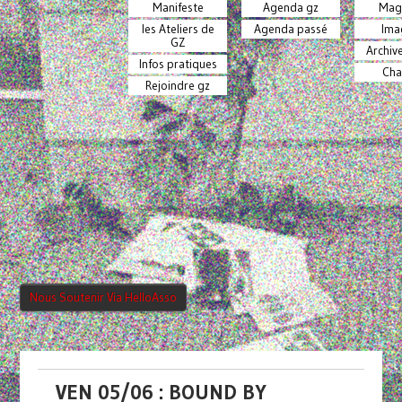
Manifeste
Agenda gz
Mag
les Ateliers de
Agenda passé
Ima
GZ
Archiv
Infos pratiques
Cha
Rejoindre gz
Nous Soutenir Via HelloAsso
VEN 05/06 : BOUND BY