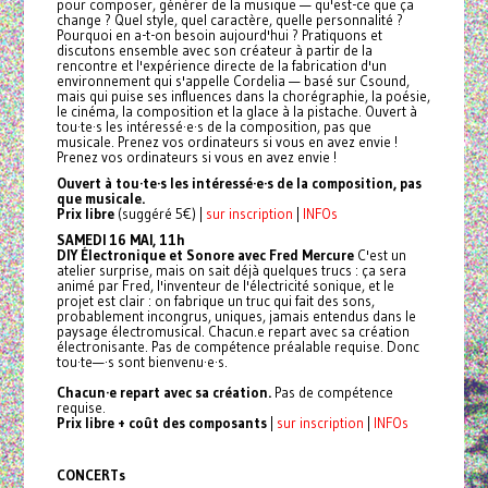
pour composer, générer de la musique — qu'est-ce que ça
change ? Quel style, quel caractère, quelle personnalité ?
Pourquoi en a-t-on besoin aujourd'hui ? Pratiquons et
discutons ensemble avec son créateur à partir de la
rencontre et l'expérience directe de la fabrication d'un
environnement qui s'appelle Cordelia — basé sur Csound,
mais qui puise ses influences dans la chorégraphie, la poésie,
le cinéma, la composition et la glace à la pistache. Ouvert à
tou·te·s les intéressé·e·s de la composition, pas que
musicale. Prenez vos ordinateurs si vous en avez envie !
Prenez vos ordinateurs si vous en avez envie !
Ouvert à tou·te·s les intéressé·e·s de la composition, pas
que musicale.
Prix libre
(suggéré 5€) |
sur inscription
|
INFOs
SAMEDI 16 MAI, 11h
DIY Électronique et Sonore avec Fred Mercure
C'est un
atelier surprise, mais on sait déjà quelques trucs : ça sera
animé par Fred, l'inventeur de l'électricité sonique, et le
projet est clair : on fabrique un truc qui fait des sons,
probablement incongrus, uniques, jamais entendus dans le
paysage électromusical. Chacun.e repart avec sa création
électronisante. Pas de compétence préalable requise. Donc
tou·te—·s sont bienvenu·e·s.
Chacun·e repart avec sa création.
Pas de compétence
requise.
Prix libre + coût des composants
|
sur inscription
|
INFOs
CONCERTs