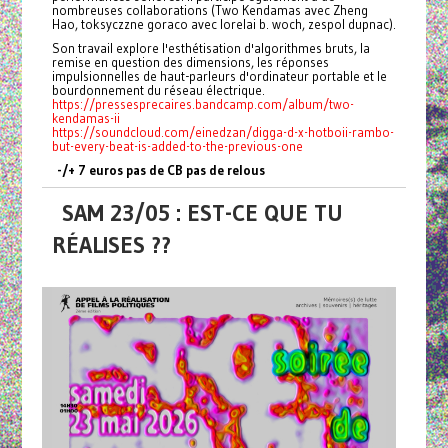
nombreuses collaborations (Two Kendamas avec Zheng
Hao, toksyczzne goraco avec lorelai b. woch, zespol dupnac).
Son travail explore l'esthétisation d'algorithmes bruts, la
remise en question des dimensions, les réponses
impulsionnelles de haut-parleurs d'ordinateur portable et le
bourdonnement du réseau électrique.
https://pressesprecaires.bandcamp.com/album/two-
kendamas-ii
https://soundcloud.com/einedzan/digga-d-x-hotboii-rambo-
but-every-beat-is-added-to-the-previous-one
-/+ 7 euros pas de CB pas de relous
SAM 23/05 : EST-CE QUE TU
RÉALISES ??