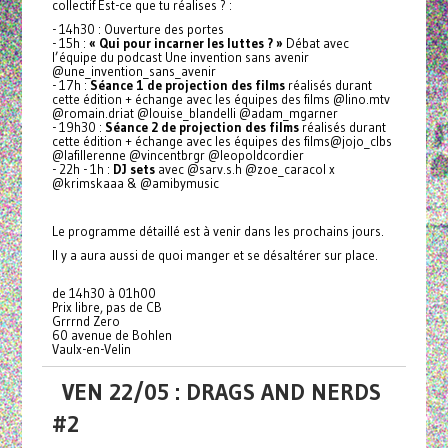
collectif Est-ce que tu réalises ? :
- 14h30 : Ouverture des portes
- 15h :
« Qui pour incarner les luttes ? »
Débat avec
l’équipe du podcast Une invention sans avenir
@une_invention_sans_avenir
- 17h :
Séance 1 de projection des films
réalisés durant
cette édition + échange avec les équipes des films @lino.mtv
@romain.driat @louise_blandelli @adam_mgarner
- 19h30 :
Séance 2 de projection des films
réalisés durant
cette édition + échange avec les équipes des films@jojo_clbs
@lafillerenne @vincentbrgr @leopoldcordier
- 22h - 1h :
DJ sets
avec @sarv.s.h @zoe_caracol x
@krimskaaa & @amibymusic
Le programme détaillé est à venir dans les prochains jours.
Il y a aura aussi de quoi manger et se désaltérer sur place.
de 14h30 à 01h00
Prix libre, pas de CB
Grrrnd Zero
60 avenue de Bohlen
Vaulx-en-Velin
VEN 22/05 : DRAGS AND NERDS
#2