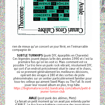
rien de mieux qu’un concert un jour férié, en l’inénarrable
compagnie de :
SUBTLE TURNHIPS
(punk DIY, éparpillés en Charente)
Ces légendes jouent depuis la fin des années 1990 et c’est la
première fois qu’on les voit ici. Mais comment est-ce
possible ? Le trio livre un punk rock vibrant, résolument DIY,
qui sort d’un endroit précisément situé le cœur et le chaos,
où se prennent généralement les meilleures décisions,
opérant des virages à 180 et des sorties de piste
phénoménales sur un sentier particulièrement familier pour
tous-tes celleux qui aiment Swell Maps ou The Fall. Ils vont
jouer leur nouvel album en plus, trop hâte.
https://bigtomatorecords1.bandcamp.com/album/petit-d-
jeuner-lonion-club
AVALE
(post-punk des abîmes, Metz)
Ça faisait un petit moment qu’on avait pas entendu parler
d’AVALE. Le duo basse-batterie conjugue des inspirations