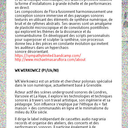
la forme d’installations à grande échelle et de performances
en direct.
Les compositions de Flora fusionnent harmonieusement une
conception sonore immersive et des paysages sonores
texturés en utilisant des éléments de synthèse numérique, de
bruit et de rythmes abstraits. Ses œuvres sont un amalgame
de plasticité microscopique et de convolutions pointillistes
qui explorent les thèmes de la dissonance et du
somnambulisme. En développant des scripts personnalisés
pour superposer et sculpter la synthèse, son processus
donne lieu à des pièces en constante évolution qui invitent
les auditeurs dans un hyperchaos
sonore désorientant.
https://sympathylimited.bandcamp.com/
http://www.michaelmasaruflora.com/about
WK WERKOWICZ (Pl/Uk/Nl)
WK Werkowicz est un artiste et chercheur polonais spécialisé
dans le son numérique, actuellement basé à Grenoble.
Acteur actif des scènes underground sonores de Londres,
Varsovie et La Haye, il explore les technologies et techniques
sonores à travers son travail artistique, son ingénierie et sa
pédagogie. Son influence s'explique par l'éthique du « fait
maison » des communautés en ligne et le minimalisme du
milieu du XXe siècle.
Il dirige le label indépendant de cassettes audio nagrania
records et organise des ateliers, des concerts et des
performances sonores. Il participe également à de