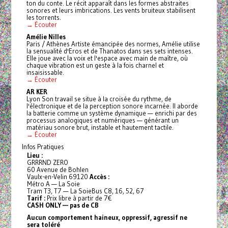
ton du conte. Le récit apparaît dans les formes abstraites
sonores et leurs imbrications. Les vents bruiteux stabilisent
les torrents.
→ Écouter
Amélie Nilles
Paris / Athènes Artiste émancipée des normes, Amélie utilise
la sensualité d'Eros et de Thanatos dans ses sets intenses.
Elle joue avec la voix et l'espace avec main de maître, où
chaque vibration est un geste à la fois charnel et
insaisissable.
→ Écouter
AR KER
Lyon Son travail se situe à la croisée du rythme, de
l'électronique et de la perception sonore incarnée. Il aborde
la batterie comme un système dynamique — enrichi par des
processus analogiques et numériques — générant un
matériau sonore brut, instable et hautement tactile.
→ Écouter
Infos Pratiques
Lieu :
GRRRND ZERO
60 Avenue de Bohlen
Vaulx-en-Velin 69120
Accès :
Métro A — La Soie
Tram T3, T7 — La SoieBus C8, 16, 52, 67
Tarif :
Prix libre à partir de 7€
CASH ONLY — pas de CB
Aucun comportement haineux, oppressif, agressif ne
sera toléré