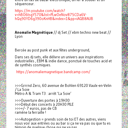
séquenceur.
https://m.youtube.com/watch?
v=hBO6tsgY570&list=PLwOeNov87SCDa6V-
hQq90YD6g390oKnHB&index=1&pp=iAQB8AUB
Anomalie Magnétique
// dj Set // ebm techno new beat //
Lyon
Bercée au post punk et aux fêtes underground,
Dans ses dj-sets, elle délivre un univers aux inspirations
industrielles , EBM & indie dance, ponctué de touches acid et
de synthés cosmiques.
https://anomaliemagnetique.bandcamp.com/
>>>Grrrnd Zero, 60 avenue de Bohlen 69120 Vaulx-en-Velin
/ La Soie
Métro A & Tram T3 : arrêt ‘La Soie’
>>>Ouverture des portes à 19H30
>>>Début des concerts à 20H30 PILE
>>>+/- 7 euros, pas de CB
ramène la ferraille !
>>>Autogestion = prends soin de toi ET des autres, viens
nous voir aux entrées ou au bar si ça ne va pas ou que tu es
témoin de quelque chose qui ne va pas.