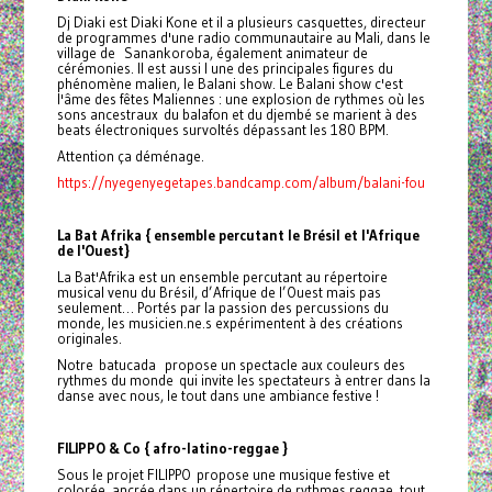
Dj Diaki est Diaki Kone et il a plusieurs casquettes, directeur
de programmes d'une radio communautaire au Mali, dans le
village de Sanankoroba, également animateur de
cérémonies. Il est aussi l une des principales figures du
phénomène malien, le Balani show. Le Balani show c'est
l'âme des fêtes Maliennes : une explosion de rythmes où les
sons ancestraux du balafon et du djembé se marient à des
beats électroniques survoltés dépassant les 180 BPM.
Attention ça déménage.
https://nyegenyegetapes.bandcamp.com/album/balani-fou
La Bat Afrika { ensemble percutant le Brésil et l'Afrique
de l'Ouest}
La Bat'Afrika est un ensemble percutant au répertoire
musical venu du Brésil, d’Afrique de l’Ouest mais pas
seulement… Portés par la passion des percussions du
monde, les musicien.ne.s expérimentent à des créations
originales.
Notre batucada propose un spectacle aux couleurs des
rythmes du monde qui invite les spectateurs à entrer dans la
danse avec nous, le tout dans une ambiance festive !
FILIPPO & Co {
afro-latino-reggae }
Sous le projet FILIPPO
propose une musique festive et
colorée, ancrée dans un répertoire de rythmes reggae, tout