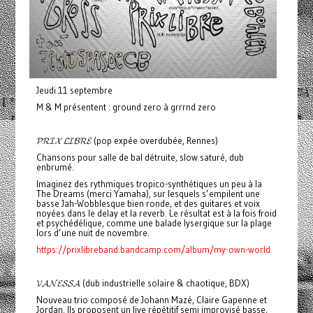
Jeudi 11 septembre
M & M présentent : ground zero à grrrnd zero
𝓟𝓡𝓘𝓧 𝓛𝓘𝓑𝓡𝓔 (pop expée overdubée, Rennes)
Chansons pour salle de bal détruite, slow saturé, dub
enbrumé.
Imaginez des rythmiques tropico-synthétiques un peu à la
The Dreams (merci Yamaha), sur lesquels s’empilent une
basse Jah-Wobblesque bien ronde, et des guitares et voix
noyées dans le delay et la reverb. Le résultat est à la fois froid
et psychédélique, comme une balade lysergique sur la plage
lors d’une nuit de novembre.
https://prixlibreband.bandcamp.com/album/my-own-world
𝓥𝓐𝓝𝓔𝓢𝓢𝓐 (dub industrielle solaire & chaotique, BDX)
Nouveau trio composé de Johann Mazé, Claire Gapenne et
Jordan. Ils proposent un live répétitif semi improvisé basse,