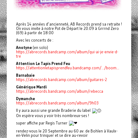
Après 14 années d’ancienneté, AB Records prend sa retraite !
On vous invite à notre Pot de Départ le 20.09 à Grrrnd Zero
(69) à partir de 18:00
Avec les concerts de :
Anotyne
(en solo)
https://abrecords.bandcamp.com/album/qui-ai-je-envie-d-
tre
Attention Le Tapis Prend Feu
https://attentionletapisprendfeu.bandcamp.com/.../boom...
Barnabaie
https://abrecords.bandcamp.com/album/guitares-2
Générique Mardi
https://abrecords.bandcamp.com/album/rebecca
Dymanche
https://abrecords.bandcamp.com/album/9h03
Il y aura aussi une grande Braderie du label
On espère vous y voir très nombreux-ses !
super affiche par Regis Turner
rendez-vous le 20 Septembre au 60 av. de Bohlen à Vaulx-
en-Velin pour trinquer et se dire au-revoir