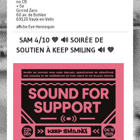
no CB
+-5e
Grrrnd Zero
60 av. de Bohlen
69120 Vaulx-en-Velin
affiche Eve Hennequin
SAM 4/10 💙 🔊 SOIRÉE DE
SOUTIEN À KEEP SMILING 🔊 💙