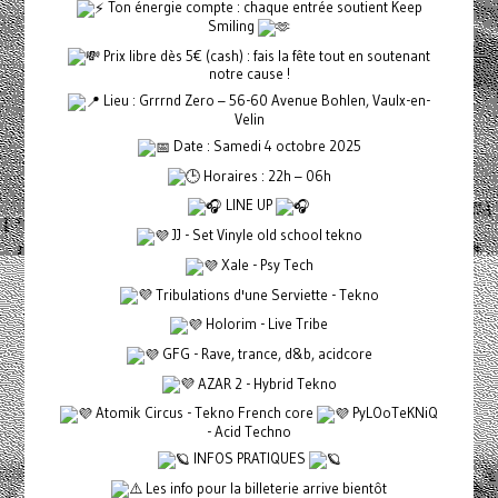
Ton énergie compte : chaque entrée soutient Keep
Smiling
Prix libre dès 5€ (cash) : fais la fête tout en soutenant
notre cause !
Lieu : Grrrnd Zero – 56-60 Avenue Bohlen, Vaulx-en-
Velin
Date : Samedi 4 octobre 2025
Horaires : 22h – 06h
LINE UP
JJ - Set Vinyle old school tekno
Xale - Psy Tech
Tribulations d'une Serviette - Tekno
Holorim - Live Tribe
GFG - Rave, trance, d&b, acidcore
AZAR 2 - Hybrid Tekno
Atomik Circus - Tekno French core
PyLOoTeKNiQ
- Acid Techno
INFOS PRATIQUES
Les info pour la billeterie arrive bientôt