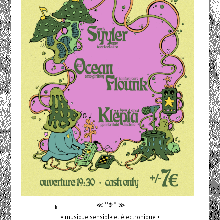
╔════════ ≪ °❈° ≫ ════════╗
• musique sensible et électronique •