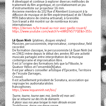
A développé et continue à explorer diverses méthodes de
traitement du film argentique, et corrélativement un jeu
d’instrumentiste sur projecteur 16 mm.
Ancienne membre du 102 Rue d’Alembert (consacré à la
diffusion de musique et de film expérimentaux) et de l’Atelier
MTK (laboratoire de cinéma artisanal), à Grenoble.
Son travail a été montré sur de nombreux écrans
internationaux.
https://derives.tv/le-travail-au-noir-avec-gaelle-rouard/
https://www.youtube.com/watch?v=4NRQYk577QE&t=355s
Lê Quan Ninh
(platines, disques vinyles)
Musicien, percussionniste, improvisateur, compositeur, field
recordist.
De formation classique, le percussionniste Lê Quan Ninh (né
en 1961) mène depuis le début des années 80 une activité
musicale partagée entre interprétation de la musique
contemporaine et improvisation libre.
Il est à l’origine des formations tels que la Flibuste, le
Quatuor Hélios et l’ensemble]h[iatus.
Il est par ailleurs conseiller artistique d’Epicentre, Territoire
de l’écoute (Jarnages,
Creuse).
Il est actuellement président de Sonatura, association qui
regroupe les audionaturalistes
francophones.
https://www.lequanninh.net/bio/
Tourne, tourne, tourne avec moi, (oreille et) mon oeil :
Qui se retourne sur des lits de diamants
À plaisir sous nos yeux lorsque la main déroule encore
Tourbillonner, danse une danse sonore,