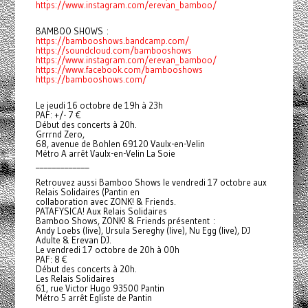
https://www.instagram.com/erevan_bamboo/
BAMBOO SHOWS :
https://bambooshows.bandcamp.com/
https://soundcloud.com/bambooshows
https://www.instagram.com/erevan_bamboo/
https://www.facebook.com/bambooshows
https://bambooshows.com/
Le jeudi 16 octobre de 19h à 23h
PAF: +/- 7 €
Début des concerts à 20h.
Grrrnd Zero,
68, avenue de Bohlen 69120 Vaulx-en-Velin
Métro A arrêt Vaulx-en-Velin La Soie
_____________
Retrouvez aussi Bamboo Shows le vendredi 17 octobre aux
Relais Solidaires (Pantin en
collaboration avec ZONK! & Friends.
PATAFYSICA! Aux Relais Solidaires
Bamboo Shows, ZONK! & Friends présentent :
Andy Loebs (live), Ursula Sereghy (live), Nu Egg (live), DJ
Adulte & Erevan DJ.
Le vendredi 17 octobre de 20h à 00h
PAF: 8 €
Début des concerts à 20h.
Les Relais Solidaires
61, rue Victor Hugo 93500 Pantin
Métro 5 arrêt Egliste de Pantin