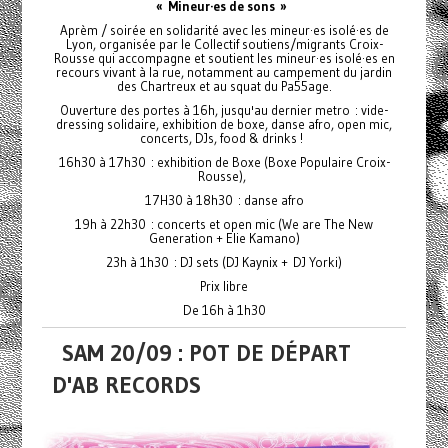
« Mineur·es de sons »
Aprèm / soirée en solidarité avec les mineur·es isolé·es de
Lyon, organisée par le Collectif soutiens/migrants Croix-
Rousse qui accompagne et soutient les mineur·es isolé·es en
recours vivant à la rue, notamment au campement du jardin
des Chartreux et au squat du Pa55age.
Ouverture des portes à 16h, jusqu'au dernier metro : vide-
dressing solidaire, exhibition de boxe, danse afro, open mic,
concerts, DJs, food & drinks !
16h30 à 17h30 : exhibition de Boxe (Boxe Populaire Croix-
Rousse),
17H30 à 18h30 : danse afro
19h à 22h30 : concerts et open mic (We are The New
Generation + Elie Kamano)
23h à 1h30 : DJ sets (DJ Kaynix + DJ Yorki)
Prix libre
De 16h à 1h30
SAM 20/09 : POT DE DÉPART
D'AB RECORDS