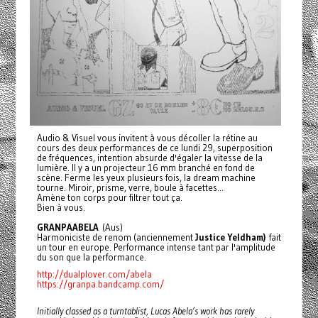
Audio & Visuel vous invitent à vous décoller la rétine au
cours des deux performances de ce lundi 29, superposition
de fréquences, intention absurde d'égaler la vitesse de la
lumière. Il y a un projecteur 16 mm branché en fond de
scène. Ferme les yeux plusieurs fois, la dream machine
tourne. Miroir, prisme, verre, boule à facettes...
Amène ton corps pour filtrer tout ça.
Bien à vous.
GRANPAABELA
(Aus)
Harmoniciste de renom (anciennement
Justice Yeldham)
fait
un tour en europe. Performance intense tant par l'amplitude
du son que la performance.
http://dualplover.com/abela
https://granpa.bandcamp.com/
Initially classed as a turntablist, Lucas Abela’s work has rarely