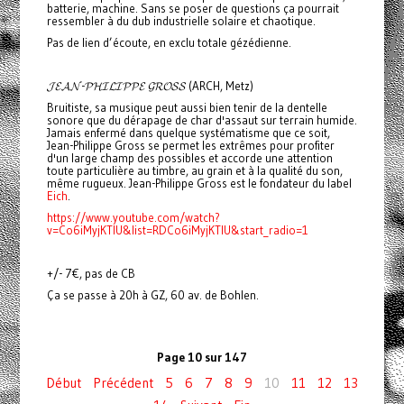
batterie, machine. Sans se poser de questions ça pourrait
ressembler à du dub industrielle solaire et chaotique.
Pas de lien d’écoute, en exclu totale gézédienne.
𝓙𝓔𝓐𝓝-𝓟𝓗𝓘𝓛𝓘𝓟𝓟𝓔 𝓖𝓡𝓞𝓢𝓢 (ARCH, Metz)
Bruitiste, sa musique peut aussi bien tenir de la dentelle
sonore que du dérapage de char d'assaut sur terrain humide.
Jamais enfermé dans quelque systématisme que ce soit,
Jean-Philippe Gross se permet les extrêmes pour profiter
d'un large champ des possibles et accorde une attention
toute particulière au timbre, au grain et à la qualité du son,
même rugueux. Jean-Philippe Gross est le fondateur du label
Eich
.
https://www.youtube.com/watch?
v=Co6iMyjKTlU&list=RDCo6iMyjKTlU&start_radio=1
+/- 7€, pas de CB
Ça se passe à 20h à GZ, 60 av. de Bohlen.
Page 10 sur 147
Début
Précédent
5
6
7
8
9
10
11
12
13