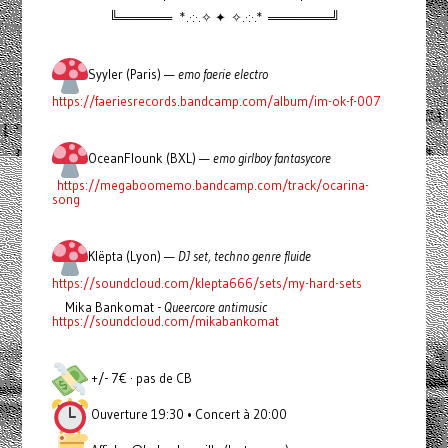
╚══════ *.·:·.✧ ✦ ✧.·:·.* ═══════╝
Syyler (Paris) —
emo faerie electro
https://faeriesrecords.bandcamp.com/album/im-ok-f-007
OceanFlounk (BXL) —
emo girlboy fantasycore
https://megaboomemo.bandcamp.com/track/ocarina-
song
Klëpta (Lyon) —
DJ set, techno genre fluide
https://soundcloud.com/klepta666/sets/my-hard-sets
Mika Bankomat -
Queercore antimusic
https://soundcloud.com/mikabankomat
+/- 7€ · pas de CB
Ouverture 19:30 • Concert à 20:00