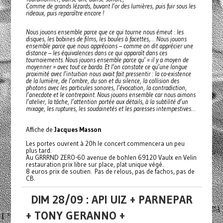
Comme de grands lézards, buvant l’or des lumières, puis fuir sous les
rideaux, puis reparaître encore !
Nous jouons ensemble parce que ce qui tourne nous émeut : les
disques, les bobines de films, les boules à facettes,… Nous jouons
ensemble parce que nous apprécions – comme on dit apprécier une
distance – les équivalences dans ce qui apparaît dans ces
tournoiements. Nous jouons ensemble parce qu’ « il y a moyen de
moyenner » avec tout ce barda. Et l’on constate ce qu’une longue
proximité avec l’intuition nous avait fait pressentir : la co-existence
de la lumière, de l’ombre, du son et du silence, la collision des
photons avec les particules sonores, l’évocation, la contradiction,
l’anecdote et le contrepoint. Nous jouons ensemble car nous aimons
l’atelier, la tâche, l’attention portée aux détails, à la subtilité d’un
mixage, les ruptures, les soudainetés et les paresses intempestives…
Affiche de
Jacques Masson
Les portes ouvrent à 20h le concert commencera un peu
plus tard.
Au GRRRND ZERO-60 avenue de bohlen 69120 Vaulx en Velin
restauration prix libre sur place, plat unique végé.
8 euros prix de soutien. Pas de relous, pas de fachos, pas de
CB.
DIM 28/09 : API UIZ + PARNEPAR
+ TONY GERANNO +