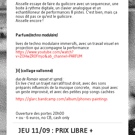
Aisselle essaye de faire du guilicore avec un sequenceur, une
boite à rythme digitale, un clavier analogique et un
echantilloneur de performances 8 pistes. C'est bien, mais ça
nous dit pas ce qu'est le guilicore.
Aisselle encore !
Parfum(
techno modulaire)
lives de techno modulaire immersifs, avec un travail visuel en
projection qui accompagne la performance
https://www.youtube.com/watch?
v=ZOHwZR0Fmjo&ab_channel=PARFUM
}ï{ (collage vallonné)
duo de Romain vasset et spmdj :
En live c'est un trajet narratif tout droit, avec des sons
préparés influencés de la musique concrete, mais joué avec
un geste improvisé, et avec des petites pop songs cachées
https://glarc.bandcamp.com/album/phones-paintings
Ouverture des portes 20h00
+ ou - 6 euros, no CB, cash only
JEU 11/09 : PRIX LIBRE +