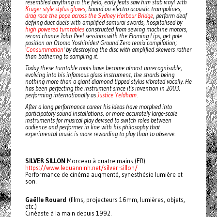
resembled anything in the field, early feats saw him stab vinyl with
Kruger style stylus gloves
, bound on electro acoustic trampolines,
drag race the pope across the Sydney Harbour Bridge
, perform deaf
defying duet duels with amplified samurai swords, hospitalised by
high powered turntables
constructed from sewing machine motors,
record chance John Peel sessions with the Flaming Lips, get pole
position on Otomo Yoshihides' Ground Zero remix compilation;
'Consummation
' by destroying the disc with amplified skewers rather
than bothering to sampling it.
Today these turntable roots have become almost unrecognisable,
evolving into his infamous glass instrument, the shards being
nothing more than a giant diamond tipped stylus vibrated vocally. He
has been perfecting the instrument since it's invention in 2003,
performing internationally as
Justice Yeldham
.
After a long performance career his ideas have morphed into
participatory sound installations, or more accurately large-scale
instruments for musical play devised to switch roles between
audience and performer in line with his philosophy that
experimental music is more rewarding to play than to observe.
SILVER SILLON
Morceau à quatre mains (FR)
https://www.lequanninh.net/silver-sillon/
Performance de cinéma augmenté, synesthésie lumière et
son.
Gaëlle Rouard
(films, projecteurs 16mm, lumières, objets,
etc.)
Cinéaste à la main depuis 1992.