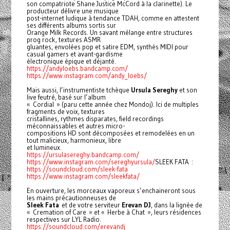
son compatriote Shane Justice McCord à la clarinette). Le
producteur délivre une musique
post-internet ludique à tendance TDAH, comme en attestent
ses différents albums sortis sur
Orange Milk Records. Un savant mélange entre structures
prog rock, textures ASMR
gluantes, envolées pop et satire EDM, synthés MIDI pour
casual gamers et avant-gardisme
électronique épique et déjanté.
https://andyloebs.bandcamp.com/
https://www.instagram.com/andy_loebs/
Mais aussi, l’instrumentiste tchèque
Ursula Sereghy
et son
live feutré, basé sur l’album
« Cordial » (paru cette année chez Mondoj). Ici de multiples
fragments de voix, textures
cristallines, rythmes disparates, field recordings
méconnaissables et autres micro-
compositions HD sont décomposées et remodelées en un
tout malicieux, harmonieux, libre
et lumineux.
https://ursulasereghy.bandcamp.com/
https://www.instagram.com/sereghyursula/
SLEEK FATA :
https://soundcloud.com/sleek-fata
https://www.instagram.com/sleekfata/
En ouverture, les morceaux vaporeux s’enchaineront sous
les mains précautionneuses de
Sleek Fata
et de votre serviteur
Erevan DJ
, dans la lignée de
« Cremation of Care » et « Herbe à Chat », leurs résidences
respectives sur LYL Radio.
https://soundcloud.com/erevandj