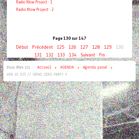
Radio Klow Project - 1
Radio Klow Project - 2
Page 130 sur 147
Début
Précédent
125
126
127
128
129
130
131
132
133
134
Suivant
Fin
Vous êtes ici :
Accueil
AGENDA
Agenda passé
VEN 10 OCT // GRND ZERO PARTY !!