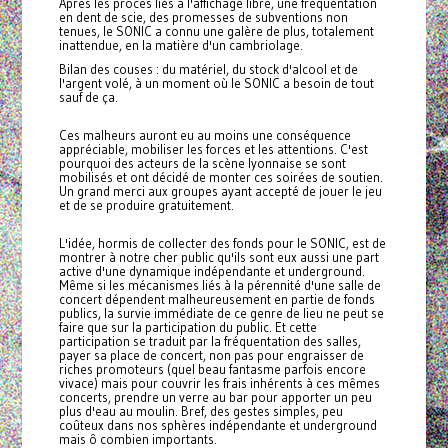
Après les procès liés à l'affichage libre, une fréquentation
en dent de scie, des promesses de subventions non
tenues, le SONIC a connu une galère de plus, totalement
inattendue, en la matière d'un cambriolage.
Bilan des couses : du matériel, du stock d'alcool et de
l'argent volé, à un moment où le SONIC a besoin de tout
sauf de ça.
Ces malheurs auront eu au moins une conséquence
appréciable, mobiliser les forces et les attentions. C'est
pourquoi des acteurs de la scène lyonnaise se sont
mobilisés et ont décidé de monter ces soirées de soutien.
Un grand merci aux groupes ayant accepté de jouer le jeu
et de se produire gratuitement.
L'idée, hormis de collecter des fonds pour le SONIC, est de
montrer à notre cher public qu'ils sont eux aussi une part
active d'une dynamique indépendante et underground.
Même si les mécanismes liés à la pérennité d'une salle de
concert dépendent malheureusement en partie de fonds
publics, la survie immédiate de ce genre de lieu ne peut se
faire que sur la participation du public. Et cette
participation se traduit par la fréquentation des salles,
payer sa place de concert, non pas pour engraisser de
riches promoteurs (quel beau fantasme parfois encore
vivace) mais pour couvrir les frais inhérents à ces mêmes
concerts, prendre un verre au bar pour apporter un peu
plus d'eau au moulin. Bref, des gestes simples, peu
coûteux dans nos sphères indépendante et underground
mais ô combien importants.