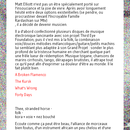
Matt Elliott n'est pas un être spécialement porté sur
l'insouciance et la joie de vivre. Après avoir longuement
hésité entre deux options existentielles (se pendre, ou
procrastiner devant l'Incroyable Famille
Kardashian sur Mtv)
, il a décidé de devenir musicien.
Il a d'abord confectionné plusieurs disques de musique
électronique lancinante avec son projet Third Eye
Foundation, puis il s'est mis à la folk, la combinaison
voix/douces mélodies mélancoliques/guitare/petits machins
lui semblant plus adaptée à son Grand Projet : sonder le plus
profond de la tristesse humaine en cherchant quelque part
une frêle lueur de rédemption. Musique tzigane, chansons de
marins cirrhosés, tango, dérapages bruitistes, il attrape tout
ce qu'il peut afin d'exprimer sa douleur d'être au monde. Il le
fait plutôt bien.
A Broken Flamenco
The Kursk
What's Wrong
Forty Days
Thee, stranded horse -
folk -
kora + voix + nez bouché
Ecoute comme ça peut être beau, l'alliance de morceaux
bien foutus, d'un instrument africain un peu chelou et d'une