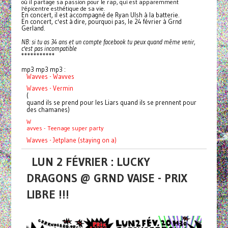
où il partage sa passion pour le rap, qui est apparemment
l'épicentre esthétique de sa vie.
En concert, il est accompagné de Ryan Ulsh à la batterie.
En concert, c'est à dire, pourquoi pas, le 24 février à Grnd
Gerland.
NB: si tu as 34 ans et un compte facebook tu peux quand même venir,
c'est pas incompatible
***********
mp3 mp3 mp3 :
Wavves - Wavves
Wavves - Vermin
(
quand ils se prend pour les Liars quand ils se prennent pour
des chamanes)
W
avves - Teenage super party
Wavves - Jetplane (staying on a)
LUN 2 FÉVRIER : LUCKY
DRAGONS @ GRND VAISE - PRIX
LIBRE !!!