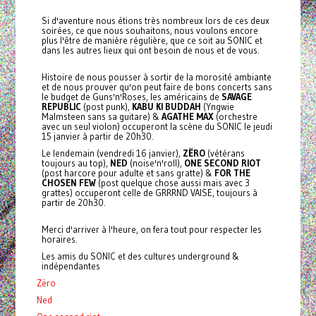
Si d'aventure nous étions très nombreux lors de ces deux
soirées, ce que nous souhaitons, nous voulons encore
plus l'être de manière régulière, que ce soit au SONIC et
dans les autres lieux qui ont besoin de nous et de vous.
Histoire de nous pousser à sortir de la morosité ambiante
et de nous prouver qu'on peut faire de bons concerts sans
le budget de Guns'n'Roses, les américains de
SAVAGE
REPUBLIC
(post punk),
KABU KI BUDDAH
(Yngwie
Malmsteen sans sa guitare) &
AGATHE MAX
(orchestre
avec un seul violon) occuperont la scène du SONIC le jeudi
15 janvier à partir de 20h30.
Le lendemain (vendredi 16 janvier),
ZËRO
(vétérans
toujours au top),
NED
(noise'n'roll),
ONE SECOND RIOT
(post harcore pour adulte et sans gratte) &
FOR THE
CHOSEN FEW
(post quelque chose aussi mais avec 3
grattes) occuperont celle de GRRRND VAISE, toujours à
partir de 20h30.
Merci d'arriver à l'heure, on fera tout pour respecter les
horaires.
Les amis du SONIC et des cultures underground &
indépendantes
Zëro
Ned