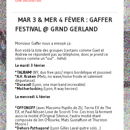
One second riot
MAR 3 & MER 4 FÉVIER : GAFFER
FESTIVAL @ GRND GERLAND
Monsieur Gaffer nous a envoyé ça :
Bon voilà la liste des groupes (certains comme Gael et
Andrew ne répondent pas au téléphone, donc je prend ce
silence comme un "oui"... héhé)
Le mardi 3 février
*TALIBAM!
(NY, duo free jazz/ impro bordélique et joussive)
*A.H. Kraken
(Metz, no wave/noise froide et salement
déguelasse)
*Duracell
(Lyon, one man band increvable)
*Motherfuckin
g (Lyon, K-way heroes)
Le mercredi 4 février
*OFFONOFF
(avec Massimo Pupillo de ZU, Terrie EX de The
EX, et Paal Nilssen Love de Scorch Trio..Ces trois là forment
aussi la moitié d'Original Silence, l'autre moitié étant
composée de Jim O'Rourke, Mats Gustaffson et Thurston
Moore.)
*Dehors Pythagore!
(Lyon Gilles Laval guitre solo...)