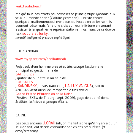
keikotsuda.free.fr
Malgré tous nos efforts pour exposer ce jeune groupe lyonnais aux
yeux du monde entier (Caluire y compris), il existe encore
quelques malheureux qui n'ont pas eu l'occasion de les voir. Ils
pourront désormais faire une croix sur leur infortune en venant
assister à la quatrième représentation en nos murs de ce duo de
souple et funky
rock
.
Inventif, ludique et presque sophistiqué.
SHEIK ANORAK
www.myspace.com/sheikanorak
Projet solo d'un homme pressé et très occupé (actionnaire
principal et gestionnaire de
GAFFER Rds
, guitariste ou batteur au sein de
SOCRATES
KANDINSKY
HALLUX VALGUS
,
, LEWIS KARLOFF,
), SHEIK
ANORAK vient aussi de remporter le très officiel
Grand Prix de l'Eurovision de la Noise
(Festival ZXZW de Tilburg, sept. 2009), gage de qualité donc.
Bruitiste, technique et presque élitiste.
CARNE
LLORAH
Ces deux anciens
(ah, on me fait signe qu'il n'y en a qu'un
seul en fait) ont décidé d'abandonner les riffs prépubères (cf.
emo/screamo/