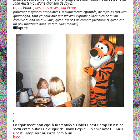
Jane Austen ou d'une chanson de Jay-Z.
des gens payés pour écrire
Or, en France,
parleront d'hymnes rimbaldiens, d'hululements effrontés, de refrains torturés
gnagnagna, tout ça pour dire que Wavves exprime plutôt bien ce qu'on
éprouve quand on a 20 ans, qu'on n'a pas de compte facebook et qu'on est
un peu lunatique dans sa tête. Gros malins.)
fifilapute
.
I
l a également participé à la création du label Ghost Ramp en vue de
sortir entre autres un disque de Blank Dogs ou un split avec US Girls.
Ghost Ramp sert aussi de nom à un
blog