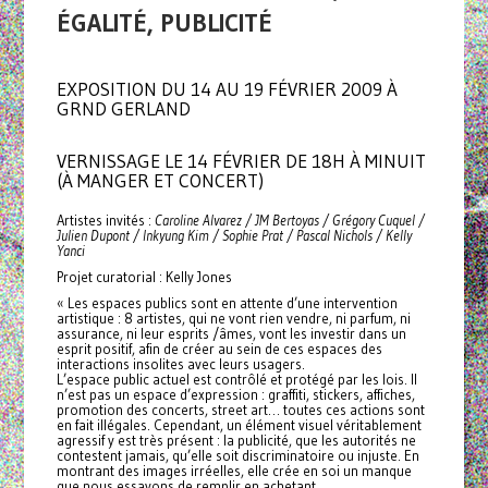
ÉGALITÉ, PUBLICITÉ
EXPOSITION DU 14 AU 19 FÉVRIER 2009 À
GRND GERLAND
VERNISSAGE LE 14 FÉVRIER DE 18H À MINUIT
(À MANGER ET CONCERT)
Artistes invités :
Caroline Alvarez / JM Bertoyas / Grégory Cuquel /
Julien Dupont / Inkyung Kim / Sophie Prat / Pascal Nichols / Kelly
Yanci
Projet curatorial : Kelly Jones
« Les espaces publics sont en attente d’une intervention
artistique : 8 artistes, qui ne vont rien vendre, ni parfum, ni
assurance, ni leur esprits /âmes, vont les investir dans un
esprit positif, afin de créer au sein de ces espaces des
interactions insolites avec leurs usagers.
L’espace public actuel est contrôlé et protégé par les lois. Il
n’est pas un espace d’expression : graffiti, stickers, affiches,
promotion des concerts, street art… toutes ces actions sont
en fait illégales. Cependant, un élément visuel véritablement
agressif y est très présent : la publicité, que les autorités ne
contestent jamais, qu’elle soit discriminatoire ou injuste. En
montrant des images irréelles, elle crée en soi un manque
que nous essayons de remplir en achetant .