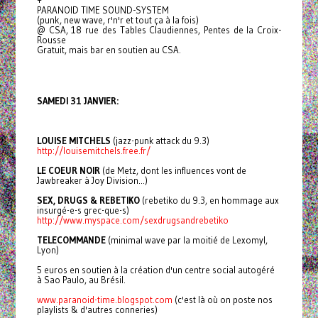
+
PARANOID TIME SOUND-SYSTEM
(punk, new wave, r'n'r et tout ça à la fois)
@ CSA, 18 rue des Tables Claudiennes, Pentes de la Croix-
Rousse
Gratuit, mais bar en soutien au CSA.
SAMEDI 31 JANVIER:
LOUISE MITCHELS
(jazz-punk attack du 9.3)
http://louisemitchels.free.fr/
LE COEUR NOIR
(de Metz, dont les influences vont de
Jawbreaker à Joy Division...)
SEX, DRUGS & REBETIKO
(rebetiko du 9.3, en hommage aux
insurgé-e-s grec-que-s)
http://www.myspace.com/sexdrugsandrebetiko
TELECOMMANDE
(minimal wave par la moitié de Lexomyl,
Lyon)
5 euros en soutien à la création d'un centre social autogéré
à Sao Paulo, au Brésil.
www.paranoid-time.blogspot.com
(c'est là où on poste nos
playlists & d'autres conneries)