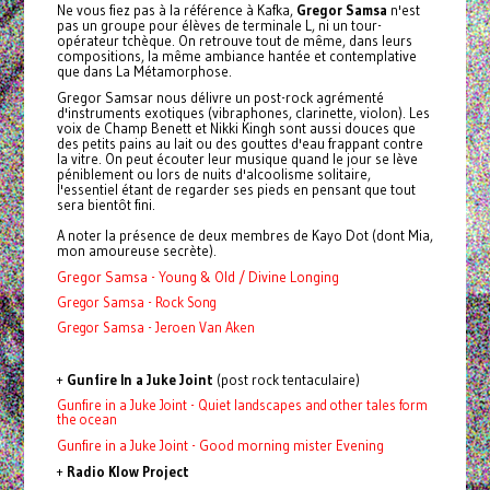
Ne vous fiez pas à la référence à Kafka,
Gregor
Samsa
n'est
pas un groupe pour élèves de terminale L, ni un tour-
opérateur tchèque. On retrouve tout de même, dans leurs
compositions, la même ambiance hantée et contemplative
que dans La Métamorphose.
Gregor
Samsar nous délivre un post-rock agrémenté
d'instruments exotiques (vibraphones, clarinette, violon). Les
voix de Champ Benett et Nikki Kingh sont aussi douces que
des petits pains au lait ou des gouttes d'eau frappant contre
la vitre. On peut écouter leur musique quand le jour se lève
péniblement ou lors de nuits d'alcoolisme solitaire,
l'essentiel étant de regarder ses pieds en pensant que tout
sera bientôt fini.
A noter la présence de deux membres de Kayo Dot (dont Mia,
mon amoureuse secrète).
Gregor Samsa - Young & Old / Divine Longing
Gregor Samsa - Rock Song
Gregor Samsa - Jeroen Van Aken
+
Gunfire In a Juke Joint
(post rock tentaculaire)
Gunfire in a Juke Joint - Quiet landscapes and other tales form
the ocean
Gunfire in a Juke Joint - Good morning mister Evening
+
Radio Klow Project