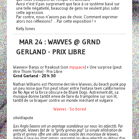
Aussi n’est-il pas surprenant que face à ce système basé sur
une telle négativité, beaucoup de gens ne veulent plus subir
cette agression.
Par contre, nous n’avons pas de choix. Comment exprimer
alors nos réflexions? …Par cette exposition ! »
Kelly Jones
MAR 24 : WAVVES @ GRND
GERLAND - PRIX LIBRE
Wavves+ Banjo or freakout (son
myspace
) + Une surprise (peut
être Thom Yorke) - Prix Libre
Grnd Gerland - 20 h 30
Nathan Williams est l'homme derrière Wavves, du beach punk pop
un peu noise que l'on peut situer entre l'extase teen californienne
de No Age et la force obscure de Blank Dogs. Autrement dit, sa
musique donne tantôt envie de faire du trampoline sur son lit,
tantôt de se braquer contre un monde méchant et vulgaire :
Wavves - So bored
oliviélapute
(Les Anglo-Saxons ont un avantage scandaleux sur nous: les adjectifs. Par
exemple, Wavves fait de la "gritty grimey pop". La simple allitération de
gritty et grimey offre une idée assez exacte des morceaux de Wavves,
même à ceux qui n'ont jamais rencontré ces deux adjectifs au détour d'un