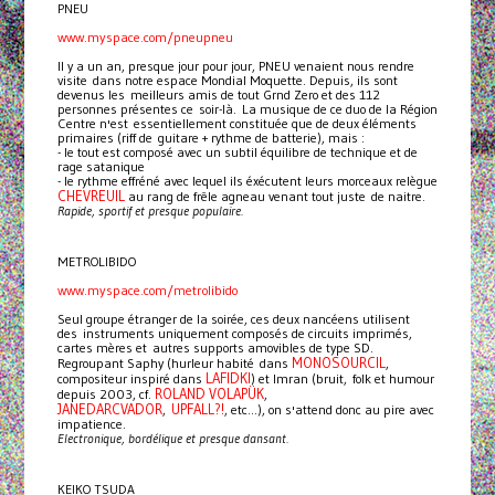
PNEU
www.myspace.com/pneupneu
Il y a un an, presque jour pour jour, PNEU venaient nous rendre
visite dans notre espace Mondial Moquette. Depuis, ils sont
devenus les meilleurs amis de tout Grnd Zero et des 112
personnes présentes ce soir-là. La musique de ce duo de la Région
Centre n'est essentiellement constituée que de deux éléments
primaires (riff de guitare + rythme de batterie), mais :
- le tout est composé avec un subtil équilibre de technique et de
rage satanique
- le rythme effréné avec lequel ils éxécutent leurs morceaux relègue
CHEVREUIL
au rang de frêle agneau venant tout juste de naitre.
Rapide, sportif et presque populaire.
METROLIBIDO
www.myspace.com/metrolibido
Seul groupe étranger de la soirée, ces deux nancéens utilisent
des instruments uniquement composés de circuits imprimés,
cartes mères et autres supports amovibles de type SD.
MONOSOURCIL
Regroupant Saphy (hurleur habité dans
,
LAFIDKI
compositeur inspiré dans
) et Imran (bruit, folk et humour
ROLAND VOLAPÜK
depuis 2003, cf.
,
JANEDARCVADOR
UPFALL?!
,
, etc...), on s'attend donc au pire avec
impatience.
Electronique, bordélique et presque dansant.
KEIKO TSUDA