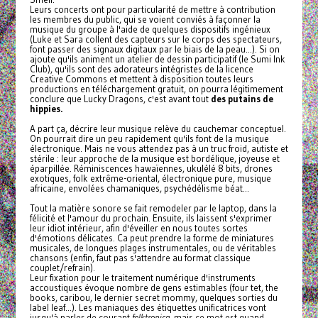
Leurs concerts ont pour particularité de mettre à contribution
les membres du public, qui se voient conviés à façonner la
musique du groupe à l'aide de quelques dispositifs ingénieux
(Luke et Sara collent des capteurs sur le corps des spectateurs,
font passer des signaux digitaux par le biais de la peau...). Si on
ajoute qu'ils animent un atelier de dessin participatif (le Sumi Ink
Club), qu'ils sont des adorateurs intégristes de la licence
Creative Commons et mettent à disposition toutes leurs
productions en téléchargement gratuit, on pourra légitimement
conclure que Lucky Dragons, c'est avant tout
des putains de
hippies.
A part ça, décrire leur musique relève du cauchemar conceptuel.
On pourrait dire un peu rapidement qu'ils font de la musique
électronique. Mais ne vous attendez pas à un truc froid, autiste et
stérile : leur approche de la musique est bordélique, joyeuse et
éparpillée. Réminiscences hawaïennes, ukulélé 8 bits, drones
exotiques, folk extrême-oriental, électronique pure, musique
africaine, envolées chamaniques, psychédélisme béat...
Tout la matière sonore se fait remodeler par le laptop, dans la
félicité et l'amour du prochain. Ensuite, ils laissent s'exprimer
leur idiot intérieur, afin d'éveiller en nous toutes sortes
d'émotions délicates. Ca peut prendre la forme de miniatures
musicales, de longues plages instrumentales, ou de véritables
chansons (enfin, faut pas s'attendre au format classique
couplet/refrain).
Leur fixation pour le traitement numérique d'instruments
accoustiques évoque nombre de gens estimables (four tet, the
books, caribou, le dernier secret mommy, quelques sorties du
label leaf...). Les maniaques des étiquettes unificatrices vont
jusqu'à parler de courant
folktronica
, mais ce mot est quand