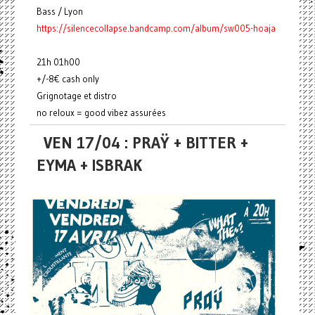
Bass / Lyon
https://silencecollapse.bandcamp.com/album/sw005-hoaja
21h 01h00
+/-8€ cash only
Grignotage et distro
no reloux = good vibez assurées
VEN 17/04 : PRAŸ + BITTER +
EYMA + ISBRAK