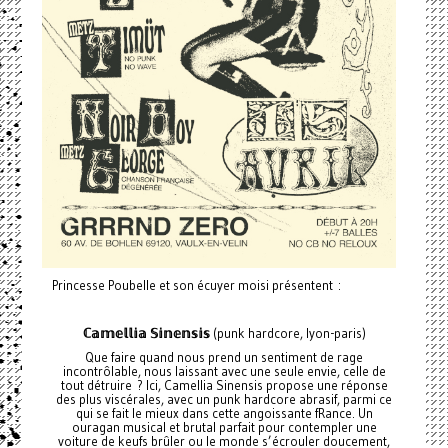
Princesse Poubelle et son écuyer moisi présentent :
ℂ𝕒𝕞𝕖𝕝𝕝𝕚𝕒
𝕊𝕚𝕟𝕖𝕟𝕤𝕚𝕤
(punk hardcore, lyon-paris)
Que faire quand nous prend un sentiment de rage
incontrôlable, nous laissant avec une seule envie, celle de
tout détruire ? Ici, Camellia Sinensis propose une réponse
des plus viscérales, avec un punk hardcore abrasif, parmi ce
qui se fait le mieux dans cette angoissante fRance. Un
ouragan musical et brutal parfait pour contempler une
voiture de keufs brûler ou le monde s’écrouler doucement,