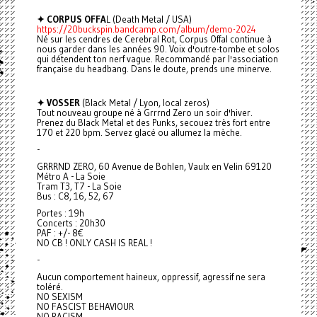
✦ CORPUS OFFA
L (Death Metal / USA)
https://20buckspin.bandcamp.com/album/demo-2024
Né sur les cendres de Cerebral Rot, Corpus Offal continue à
nous garder dans les années 90. Voix d'outre-tombe et solos
qui détendent ton nerf vague. Recommandé par l'association
française du headbang. Dans le doute, prends une minerve.
✦ VOSSER
(Black Metal / Lyon, local zeros)
Tout nouveau groupe né à Grrrnd Zero un soir d'hiver.
Prenez du Black Metal et des Punks, secouez très fort entre
170 et 220 bpm. Servez glacé ou allumez la mèche.
-
GRRRND ZERO, 60 Avenue de Bohlen, Vaulx en Velin 69120
Métro A - La Soie
Tram T3, T7 - La Soie
Bus : C8, 16, 52, 67
Portes : 19h
Concerts : 20h30
PAF : +/- 8€
NO CB ! ONLY CASH IS REAL !
-
Aucun comportement haineux, oppressif, agressif ne sera
toléré.
NO SEXISM
NO FASCIST BEHAVIOUR
NO RACISM