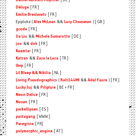
Déluge
[ FR ]
Emilie Breslavetz
[ FR ]
Epiploke (
Alex McLean
&&
Lucy Cheesman
) [ GB ]
gcode
[ FR ]
Jia Liu
&&
Michele Samarotto
[ DE ]
jon
&&
dok
[ FR ]
Kaamtar
[ FR ]
Katran
&&
Zaza la Loca
[ TR ]
lbvp
[ FR ]
Lil Bleep && Nikilia
[ NL ]
Living Pseudographics
(
Ralt144MI
&&
Adel Faure
) [ FR ]
Lucky Juj
&&
Pilipluie
[ BE + FR ]
Neon Delice
[ FR ]
Nusan
[ FR ]
parkellipsen
[ ES ]
pastagang
[ WWW ]
Peregrine
[ FR]
polymorphic_engine
[ AT ]