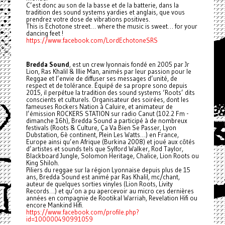
C’est donc au son de la basse et de la batterie, dans la
tradition des sound systems yardies et anglais, que vous
prendrez votre dose de vibrations positives.
This is Echotone street… where the music is sweet… for your
dancing feet !
https://www.facebook.com/LordEchotoneSRS
Bredda Sound
, est un crew lyonnais fondé en 2005 par Jr
Lion, Ras Khalil & Illie Man, animés par leur passion pour le
Reggae et l’envie de diffuser ses messages d’unité, de
respect et de tolérance. Équipé de sa propre sono depuis
2015, il perpétue la tradition des sound systems ‘Roots’ dits
conscients et culturels. Organisateur des soirées, dont les
fameuses Rockers Nation à Caluire, et animateur de
l’émission ROCKERS STATION sur radio Canut (102.2 Fm -
dimanche 16h), Bredda Sound a participé à de nombreux
festivals (Roots & Culture, Ça Va Bien Se Passer, Lyon
Dubstation, 6è continent, Plein Les Watts…) en France,
Europe ainsi qu’en Afrique (Burkina 2008) et joué aux côtés
d’artistes et sounds tels que Sylford Walker, Rod Taylor,
Blackboard Jungle, Solomon Heritage, Chalice, Lion Roots ou
King Shiloh.
Piliers du reggae sur la région Lyonnaise depuis plus de 15
ans, Bredda Sound est animé par Ras Khalil, mc/chant,
auteur de quelques sorties vinyles (Lion Roots, Livity
Records…) et qu’on a pu apercevoir au micro ces dernières
années en compagnie de Rootikal Warriah, Revelation Hifi ou
encore Mankind Hifi.
https://www.facebook.com/profile.php?
id=100000490991059