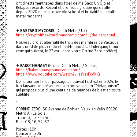
ont directement tapés dans l'oeil de Me Saco Un Ojo et
Relapse records. Récent et prolifique groupe qui oscille
depuis 2020 entre groove old school et brutalité du death
metal moderne.
✦ BASTARD MYCOSIS
(Death Metal / Uk)
https://cryptofthewizard.bandcamp.com/.../the-perpetual...
Nouveau projet alternatif de trois des membres de Vacuous,
dans un style plus crado et mid-tempo à la Undergang (pour
ceux qui suivent, le 22 avril dans votre Grrrnd Zero préféré)
✦ KAKOTHANASY
(Brutal Death Metal / Suisse)
https://kakothanasy.bandcamp.com/
https://www.youtube.com/watch?v=szVssFcVXIQ
De retour après leur passage au Lixiviat Festival en 2024, le
trio lausannois présentera son nouvel album "Metagonism"
qui propose plus d'une centaine de nuances de blast en toute
subtilité.
-
GRRRND ZERO, 60 Avenue de Bohlen, Vaulx en Velin 69120
Métro A - La Soie
Tram T3, T7 - La Soie
Bus : C8, 16, 52, 67
Portes : 19h
Concerts : 20h