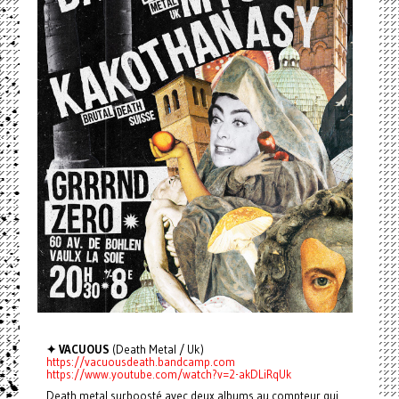
✦ VACUOUS
(Death Metal / Uk)
https://vacuousdeath.bandcamp.com
https://www.youtube.com/watch?v=2-akDLiRqUk
Death metal surboosté avec deux albums au compteur qui