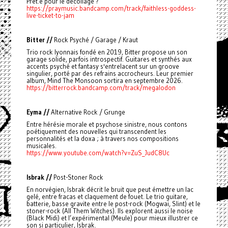
Prêt.e pour le décollage ?
https://praymusic.bandcamp.com/track/faithless-goddess-
live-ticket-to-jam
Bitter //
Rock Psyché / Garage / Kraut
Trio rock lyonnais fondé en 2019, Bitter propose un son
garage solide, parfois introspectif. Guitares et synthés aux
accents psyché et fantasy s'entrelacent sur un groove
singulier, porté par des refrains accrocheurs. Leur premier
album, Mind The Monsoon sortira en septembre 2026.
https://bitterrock.bandcamp.com/track/megalodon
Eyma //
Alternative Rock / Grunge
Entre hérésie morale et psychose sinistre, nous contons
poétiquement des nouvelles qui transcendent les
personnalités et la doxa ; à travers nos compositions
musicales.
https://www.youtube.com/watch?v=ZuS_JudC8Uc
Isbrak //
Post-Stoner Rock
En norvégien, Isbrak décrit le bruit que peut émettre un lac
gelé, entre fracas et claquement de fouet. Le trio guitare,
batterie, basse gravite entre le post-rock (Mogwai, Slint) et le
stoner-rock (All Them Witches). Ils explorent aussi le noise
(Black Midi) et l’expérimental (Meule) pour mieux illustrer ce
son si particulier, Isbrak.