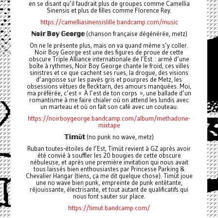
en se disant qu’il faudrait plus de groupes comme Camellia
Sinensis et plus de filles comme Florence Rey.
https://camelliasinensislille.bandcamp.com/music
ℕ𝕠𝕚𝕣
𝔹𝕠𝕪
𝔾𝕖𝕠𝕣𝕘𝕖
(chanson française dégénérée, metz)
On ne le présente plus, mais on va quand même s’y coller.
Noir Boy George est une des figures de proue de cette
obscure Triple Alliance internationale de l’Est : armé d’une
boîte à rythmes, Noir Boy George chante le froid, ces villes
sinistres et ce que cachent ses rues, la drogue, des visions
d’angoisse sur les pavés gris et pourpres de Metz, les
obsessions vêtues de flecktarn, des amours manquées. Moi,
ma préférée, c’est « À l’est de ton corps », une ballade d’un
romantisme à me faire chialer où on attend les lundis avec
un marteau et où on fait son café avec un couteau.
https://noirboygeorge.bandcamp.com/album/methadone-
mixtape
𝕋𝕚𝕞
ü
𝕥
(no punk no wave, metz)
Ruban toutes-étoiles de l’Est, Timüt revient à GZ après avoir
été convié à souffler les 20 bougies de cette obscure
nébuleuse, et après une première invitation qui nous avait
tous laissés bien enthousiastes par Princesse Parking &
Chevalier Hangar (tiens, ça me dit quelque chose). Timüt joue
une no wave bien punk, empreinte de punk entêtante,
réjouissante, électrisante, et tout autant de qualificatifs qui
nous font sauter sur place.
https://timut.bandcamp.com/