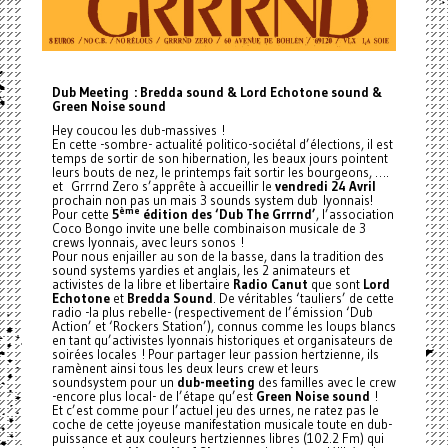
Dub Meeting : Bredda sound & Lord Echotone sound &
Green Noise sound
Hey coucou les dub-massives !
En cette -sombre- actualité politico-sociétal d’élections, il est
temps de sortir de son hibernation, les beaux jours pointent
leurs bouts de nez, le printemps fait sortir les bourgeons, ….
et Grrrnd Zero s’apprête à accueillir le
vendredi 24 Avril
prochain non pas un mais 3 sounds system dub lyonnais!
ème
Pour cette
5
édition des ‘Dub The Grrrnd’
, l’association
Coco Bongo invite une belle combinaison musicale de 3
crews lyonnais, avec leurs sonos !
Pour nous enjailler au son de la basse, dans la tradition des
sound systems yardies et anglais, les 2 animateurs et
activistes de la libre et libertaire
Radio Canut
que sont
Lord
Echotone
et
Bredda Sound
. De véritables ‘tauliers’ de cette
radio -la plus rebelle- (respectivement de l’émission ‘Dub
Action’ et ‘Rockers Station’), connus comme les loups blancs
en tant qu’activistes lyonnais historiques et organisateurs de
soirées locales ! Pour partager leur passion hertzienne, ils
ramènent ainsi tous les deux leurs crew et leurs
soundsystem pour un
dub-meeting
des familles avec le crew
-encore plus local- de l’étape qu’est
Green Noise sound
!
Et c’est comme pour l’actuel jeu des urnes, ne ratez pas le
coche de cette joyeuse manifestation musicale toute en dub-
puissance et aux couleurs hertziennes libres (102.2 Fm) qui