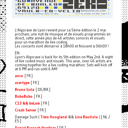
L'Algorave de Lyon revient pour sa 5ème édition le 2 mai
prochain, une nuit de musique et de visuels programmés en
direct, cette année plus de 46 artistes sonores et visuels
pour un marathon de live coding.
Les concerts vont démarrer à 18h00 et finissent à 06h00 !
EN :
Lyon's Algorave is back for its 5th edition on May 2nd. A night
of live coded music and visuals. This year, over 46 artists are
coming together for a live coding marathon. Sets will kick off
at 6 PM and run until 6 AM!
anco
[ FR ]
azertype
[ FR ]
Bruno Gola
[ DE/BR ]
BuboBubo
[ FR ]
C13 && beLow
[ FR ]
Crash Server
[ FR ]
Damage Such (
Timo Hoogland
&&
Lina Bautista
) [ NL /
ES ]
Daniel Kurosch Hopfner
[ DE ]