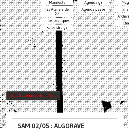
Manifeste
Agenda gz
Mag
les Ateliers de
Agenda passé
Ima
GZ
Archiv
Infos pratiques
Cha
Rejoindre gz
Nous Soutenir Via HelloAsso
SAM 02/05 : ALGORAVE