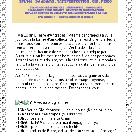
Il y a 10 ans, Terre d'Ancrages ( @terre.dancrages ) a vu le
jour sous la forme d'un collectif. Originaires d'ici et d'ailleurs,
nous nous sommes réuni·es autour de la volonté de nous
rencontrer, de tisser du lien, de s'entraider.. bref : de
permettre à chacun·e de se sentir chez soi quelque part.
Aujourd'hui où les mesures hostiles vis-à-vis des personnes
étrangères se multiplient, nous le répétons : tout le monde a
le droit à la vie, à la dignité, et aucune existence ne vaut plus
que les autres.
Après 10 ans de partage et de lutte, nous organisons donc
une soirée que nous voulons à notre image : joyeuse,
interculturelle et solidaire. On compte sur votre venue pour
ancrer un peu plus nos racines ! Donc rendez-vous :
Avec au programme :
- 16h : Set de
Gio
, footwork, jungle, house @giogiorubino
- 17h :
fanfare des Krapos
@leskrapos
- 18h : chorale féministe
La Clam
- 18h40 : la
FAME
, fanfare à manif engagée de Lyon
- 19h30 : prise de parole des collectifs
- 20h : stand up de
Pisco
, extrait de son spectacle "Ancrage"