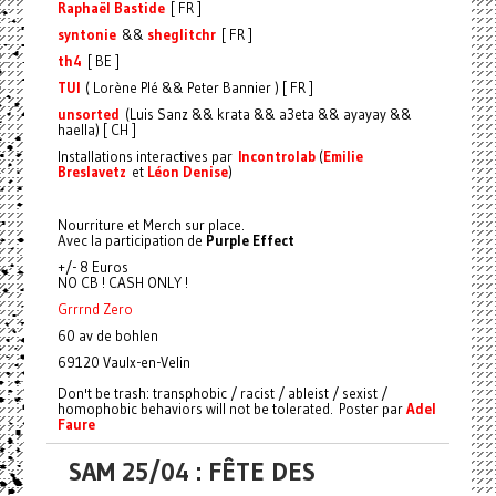
Raphaël Bastide
[ FR ]
syntonie
&&
sheglitchr
[ FR ]
th4
[ BE ]
TUI
( Lorène Plé && Peter Bannier ) [ FR ]
unsorted
(Luis Sanz && krata && a3eta && ayayay &&
haella) [ CH ]
Installations interactives par
Incontrolab
(
Emilie
Breslavetz
et
Léon Denise
)
Nourriture et Merch sur place.
Avec la participation de
Purple Effect
+/- 8 Euros
NO CB ! CASH ONLY !
Grrrnd Zero
60 av de bohlen
69120 Vaulx-en-Velin
Don't be trash: transphobic / racist / ableist / sexist /
homophobic behaviors will not be tolerated. Poster par
Adel
Faure
SAM 25/04 : FÊTE DES