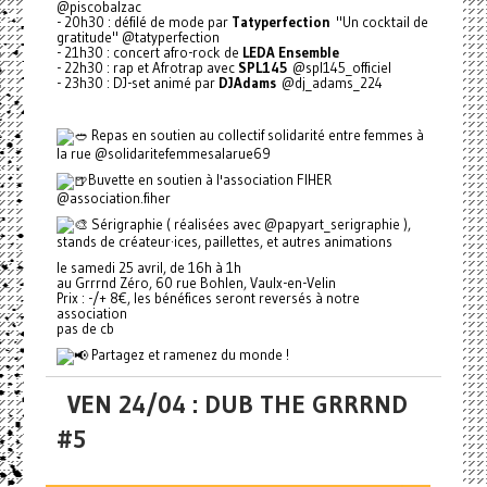
@piscobalzac
- 20h30 : défilé de mode par
Tatyperfection
"Un cocktail de
gratitude" @tatyperfection
- 21h30 : concert afro-rock de
LEDA Ensemble
- 22h30 : rap et Afrotrap avec
SPL145
@spl145_officiel
- 23h30 : DJ-set animé par
DJAdams
@dj_adams_224
Repas en soutien au collectif solidarité entre femmes à
la rue @solidaritefemmesalarue69
Buvette en soutien à l'association FIHER
@association.fiher
Sérigraphie ( réalisées avec @papyart_serigraphie ),
stands de créateur·ices, paillettes, et autres animations
le samedi 25 avril, de 16h à 1h
au Grrrnd Zéro, 60 rue Bohlen, Vaulx-en-Velin
Prix : -/+ 8€, les bénéfices seront reversés à notre
association
pas de cb
Partagez et ramenez du monde !
VEN 24/04 : DUB THE GRRRND
#5