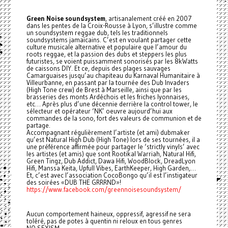
Green Noise soundsystem
, artisanalement créé en 2007
dans les pentes de la Croix-Rousse à Lyon, s’illustre comme
un soundsystem reggae dub, tels les traditionnels
soundsystems jamaïcains. C’est en voulant partager cette
culture musicale alternative et populaire que l’amour du
roots reggae, et la passion des dubs et steppers les plus
futuristes, se voient puissamment sonorisés par les 8kWatts
de caissons DIY. Et ce, depuis des plages sauvages
Camarguaises jusqu’au chapiteau du Karnaval Humanitaire à
Villeurbanne, en passant par la tournée des Dub Invaders
(High Tone crew) de Brest à Marseille, ainsi que par les
brasseries des monts Ardéchois et les friches lyonnaises,
etc… Après plus d’une décennie derrière la control tower, le
sélecteur et opérateur ‘NK’ oeuvre aujourd’hui aux
commandes de la sono, fort des valeurs de communion et de
partage.
Accompagnant régulièrement l’artiste (et ami) dubmaker
qu’est Natural High Dub (High Tone) lors de ses tournées, il a
une préférence affirmée pour partager le ‘strictly vinyls’ avec
les artistes (et amis) que sont Rootikal Warriah, Natural Hifi,
Green Tingz, Dub Addict, Dawa Hifi, WoodBlock, DreadLyon
Hifi, Manssa Keita, Upfull Vibes, EarthKeeper, High Garden,…
Et, c’est avec l’association CocoBongo qu’il est l’instigateur
des soirées «DUB THE GRRRND»!
https://www.facebook.com/greennoisesoundsystem/
Aucun comportement haineux, oppressif, agressif ne sera
toléré, pas de potes à quentin ni reloux en tous genres
NO SEXISM