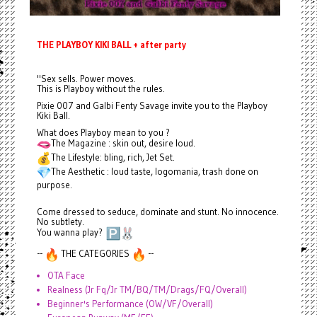
THE PLAYBOY KIKI BALL + after party
"Sex sells. Power moves.
This is Playboy without the rules.
Pixie 007 and Galbi Fenty Savage invite you to the Playboy
Kiki Ball.
What does Playboy mean to you ?
The Magazine : skin out, desire loud.
The Lifestyle: bling, rich, Jet Set.
The Aesthetic : loud taste, logomania, trash done on
purpose.
Come dressed to seduce, dominate and stunt. No innocence.
No subtlety.
You wanna play?
--
THE CATEGORIES
--
OTA Face
Realness (Jr Fq/Jr TM/BQ/TM/Drags/FQ/Overall)
Beginner's Performance (OW/VF/Overall)