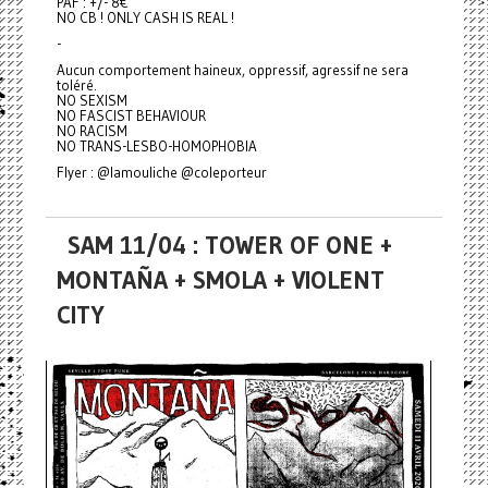
PAF : +/- 8€
NO CB ! ONLY CASH IS REAL !
-
Aucun comportement haineux, oppressif, agressif ne sera
toléré.
NO SEXISM
NO FASCIST BEHAVIOUR
NO RACISM
NO TRANS-LESBO-HOMOPHOBIA
Flyer : @lamouliche @coleporteur
SAM 11/04 : TOWER OF ONE +
MONTAÑA + SMOLA + VIOLENT
CITY