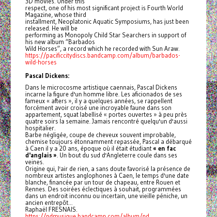
3D movies. Under this
respect, one of his most significant project is Fourth World
Magazine, whose third
installment, Neoplatonic Aquatic Symposiums, has just been
released. He will be
performing as Monopoly Child Star Searchers in support of
his new album “Barbados
Wild Horses”, a record which he recorded with Sun Araw.
https://pacificcitydiscs.bandcamp.com/album/barbados-
wild-horses
Pascal Dickens:
Dans le microcosme artistique caennais, Pascal Dickens
incarne la figure d'un homme libre. Les aficionados de ses
fameux « afters », il y a quelques années, se rappellent
forcément avoir croisé une incroyable faune dans son
appartement, squat labellisé « portes ouvertes » à peu près
quatre soirs la semaine. Jamais rencontré quelqu'un d'aussi
hospitalier.
Barbe négligée, coupe de cheveux souvent improbable,
chemise toujours étonnamment repassée, Pascal a débarqué
à Caen il y a 20 ans, époque où il était étudiant
« en fac
d'anglais »
. Un bout du sud d'Angleterre coule dans ses
veines.
Origine qui, l'air de rien, a sans doute favorisé la présence de
nombreux artistes anglophones à Caen, le temps d'une date
blanche, financée par un tour de chapeau, entre Rouen et
Rennes. Des soirées éclectiques à souhait, programmées
dans un endroit inconnu ou incertain, une vieille péniche, un
ancien entrepôt...
Raphaël FRESNAIS.
https://pdmusique.bandcamp.com/album/pd