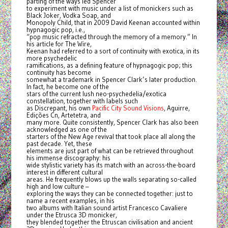
parting of the ways led Spencer
to experiment with music under a list of monickers such as
Black Joker, Vodka Soap, and
Monopoly Child, that in 2009 David Keenan accounted within
hypnagogic pop, i.e.,
“pop music refracted through the memory of a memory.” In
his article for The Wire,
Keenan had referred to a sort of continuity with exotica, in its
more psychedelic
ramifications, as a defining feature of hypnagogic pop; this
continuity has become
somewhat a trademark in Spencer Clark’s later production.
In fact, he become one of the
stars of the current lush neo-psychedelia/exotica
constellation, together with labels such
as Discrepant, his own
Pacific City Sound Visions
, Aguirre,
Edições Cn, Artetetra, and
many more. Quite consistently, Spencer Clark has also been
acknowledged as one of the
starters of the New Age revival that took place all along the
past decade. Yet, these
elements are just part of what can be retrieved throughout
his immense discography: his
wide stylistic variety has its match with an across-the-board
interest in different cultural
areas. He frequently blows up the walls separating so-called
high and low culture –
exploring the ways they can be connected together: just to
name a recent examples, in his
two albums with Italian sound artist Francesco Cavaliere
under the Etrusca 3D monicker,
they blended together the Etruscan civilisation and ancient