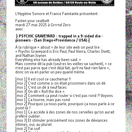
L'Hygiène Sonore et France Fainéante présentent :
Fasten your seatbelt
mardi 27 mai 2025 à Grrrnd Zero
avec :
╠ PSYCHIC GRAVEYARD - trapped in a 9-sided die -
pioneers - (San Diego+Providence / USA) ╣
À la rubrique « about » de leur site web on peut lire :
« Psychic Graveyard is Eric Paul, Paul Vieira, Charles Ovett,
and Nathan Joyner.
Everything else has already been said. »
Mais comme dit la pub (seul-es les vielles-ux sachent), « ce
n'est pas parce que c'est déjà fait, qu'il ne faut rien faire »,
donc on va en parler un peu quand même.
[moi 1] Il est cool ce cauchemar !!
[moi 2] C'est comme si on était prisonniers dans un dé.
[moi 1] C'est un dé à neuf faces.
[moi 3] On dit « Roll the dice ».
[moi 2] Comment ça peut rouler si c'est pas rond ?! Voyons.
[moi 1] Ça tourne, mais pas rond.
[moi 2] Pourquoi ça nous parle, pourquoi ça nous parle à ce
point-là ?
[moi 1] Ça accède à des zones de nos cervelles qu'on aurait
préféré oublier.
[moi 3] Et stimuler précisément nos zones de déviances
intimes, oui, au pluriel.
[moi 2] J'ai soif.