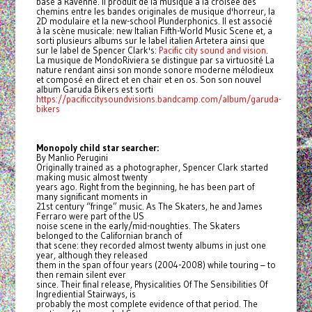
basé à Ravenne. Il produit de la musique à la croisée des
chemins entre les bandes originales de musique d'horreur, la
2D modulaire et la new-school Plunderphonics. Il est associé
à la scène musicale: new Italian Fifth-World Music Scene et, a
sorti plusieurs albums sur le label italien Artetera ainsi que
sur le label de Spencer Clark's:
Pacific city sound and vision
.
La musique de MondoRiviera se distingue par sa virtuosité La
nature rendant ainsi son monde sonore moderne mélodieux
et composé en direct et en chair et en os. Son son nouvel
album Garuda Bikers est sorti
https://pacificcitysoundvisions.bandcamp.com/album/garuda-
bikers
Monopoly child star searcher:
By Manlio Perugini
Originally trained as a photographer, Spencer Clark started
making music almost twenty
years ago. Right from the beginning, he has been part of
many significant moments in
21st century “fringe” music. As The Skaters, he and James
Ferraro were part of the US
noise scene in the early/mid-noughties. The Skaters
belonged to the Californian branch of
that scene: they recorded almost twenty albums in just one
year, although they released
them in the span of four years (2004-2008) while touring – to
then remain silent ever
since. Their final release, Physicalities Of The Sensibilities Of
Ingrediential Stairways, is
probably the most complete evidence of that period. The