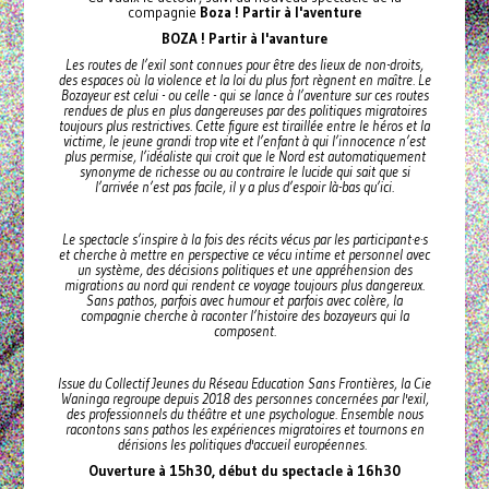
compagnie
Boza ! Partir à l'aventure
BOZA ! Partir à l'avanture
Les routes de l’exil sont connues pour être des lieux de non-droits,
des espaces où la violence et la loi du plus fort règnent en maître. Le
Bozayeur est celui - ou celle - qui se lance à l’aventure sur ces routes
rendues de plus en plus dangereuses par des politiques migratoires
toujours plus restrictives. Cette figure est tiraillée entre le héros et la
victime, le jeune grandi trop vite et l’enfant à qui l’innocence n’est
plus permise, l’idéaliste qui croit que le Nord est automatiquement
synonyme de richesse ou au contraire le lucide qui sait que si
l’arrivée n’est pas facile, il y a plus d’espoir là-bas qu’ici.
Le spectacle s’inspire à la fois des récits vécus par les participant·e·s
et cherche à mettre en perspective ce vécu intime et personnel avec
un système, des décisions politiques et une appréhension des
migrations au nord qui rendent ce voyage toujours plus dangereux.
Sans pathos, parfois avec humour et parfois avec colère, la
compagnie cherche à raconter l’histoire des bozayeurs qui la
composent.
Issue du Collectif Jeunes du Réseau Education Sans Frontières, la Cie
Waninga regroupe depuis 2018 des personnes concernées par l'exil,
des professionnels du théâtre et une psychologue. Ensemble nous
racontons sans pathos les expériences migratoires et tournons en
dérisions les politiques d'accueil européennes.
Ouverture à 15h30, début du spectacle à 16h30