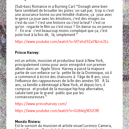
(Sub-bass Romance in a Burning Car) "Oonagh aime bien
faire semblant de brouiller les pistes: on sait pas trop si c'est
une assurance lionne ou une timidité chatone, ça joue avec
le genre ça joue avec les émotions, c'est des images ou
c'est du son ? c'est une histoire ou c'est la teuf ? c'est ce
qu'on regarde le film ou c'est nous ? On danse ou on pense
?... En vrai c'est beaucoup moins compliqué que ça, c'est
juste tout à la fois dit, là, simplement."
https://www.youtube.com/watch?v=Sf7ehzt92aY&t=431s
Prince Harvey:
est un artiste, musicien et producteur basé à New York,
principalement connu pour avoir enregistré son premier
album dans un Apple Store. Harvey a passé la majeure
partie de son enfance sur la petite île de la Dominique, où il
a commencé à écrire des chansons à l'âge de 8 ans, sous
l'influence des rappeureuses de la fin des années 90. À 14
ans, sa famille a déménagé à New York, et depuis lors, il
compose et produit de la musique hip-hop alternative,
saluée tant par le grand public que par les
connaisseureuses."
https://www.princeharvey.com/
https://www.youtube.com/watch?v=GUbWg9DUCRE
Mondo Riviera:
Est le surnom du musicien et artiste visuel Lorenzo Camera,