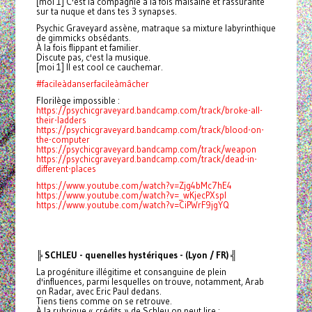
[moi 1] C'est la compagnie à la fois malsaine et rassurante
sur ta nuque et dans tes 3 synapses.
Psychic Graveyard assène, matraque sa mixture labyrinthique
de gimmicks obsédants.
À la fois flippant et familier.
Discute pas, c'est la musique.
[moi 1] Il est cool ce cauchemar.
#facileàdanserfacileàmâcher
Florilège impossible :
https://psychicgraveyard.bandcamp.com/track/broke-all-
their-ladders
https://psychicgraveyard.bandcamp.com/track/blood-on-
the-computer
https://psychicgraveyard.bandcamp.com/track/weapon
https://psychicgraveyard.bandcamp.com/track/dead-in-
different-places
https://www.youtube.com/watch?v=Zjg4bMc7hE4
https://www.youtube.com/watch?v=_wKjecPXspI
https://www.youtube.com/watch?v=CiPWrF9jgYQ
╠ SCHLEU - quenelles hystériques - (Lyon / FR) ╣
La progéniture illégitime et consanguine de plein
d'influences, parmi lesquelles on trouve, notamment, Arab
on Radar, avec Eric Paul dedans.
Tiens tiens comme on se retrouve.
À la rubrique « crédits » de Schleu on peut lire :