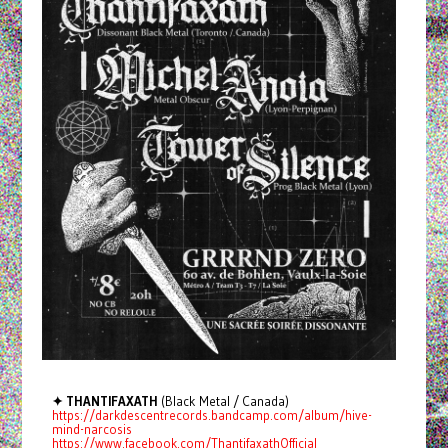
✦ THANTIFAXATH
(Black Metal / Canada)
https://darkdescentrecords.bandcamp.com/album/hive-
mind-narcosis
https://www.facebook.com/ThantifaxathOfficial