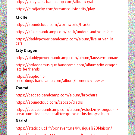
https://alleycatss.bandcamp.com/album/xyal
https://elodjanky.com/dreamcollisioncity/play
CFolle
https://soundcloud.com/wormworld/tracks
https://cfolle.bandcamp.com/track/understand-your-fate
https://daddypower.bandcamp.com/album/live-at-vanilla-
cafe
City Dragon
https://daddypower.bandcamp.com/album/fausse-monnaie
https://nolagosmusique.bandcamp.com/album/city-dragon-
lets-be-friends
https://euphonic-
recordings.bandcamp.com/album/homeric-cheeses
Csocsó
https://csocso.bandcamp.com/album/brochure
https://soundcloud.com/csocso/tracks
https://csocso.bandcamp.com/album/i-stuck-my-tongue-in-
a-vacuum-cleaner-and-all-ive-got-was-this-lousy-album
Désiré
https://static.club1.fr/bonaventure/Musique%20Maison/