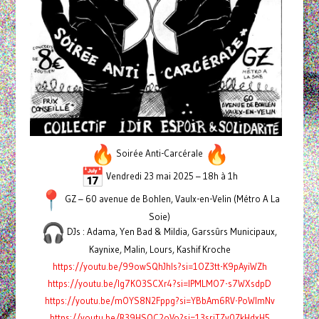
Soirée Anti-Carcérale
Vendredi 23 mai 2025 – 18h à 1h
GZ – 60 avenue de Bohlen, Vaulx-en-Velin (Métro A La
Soie)
DJs : Adama, Yen Bad & Mildia, Garssûrs Municipaux,
Kaynixe, Malin, Lours, Kashif Kroche
https://youtu.be/99owSQhJhls?si=1OZ3tt-K9pAyiWZh
https://youtu.be/Ig7KO3SCXr4?si=lPMLMO7-s7WXsdpD
https://youtu.be/mOYS8N2Fppg?si=YBbAm6RV-PoWImNv
https://youtu.be/R39HSQC2oVo?si=13sriTZv0ZkHdxH5