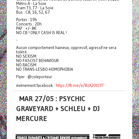
Métro A - La Soie
Tram T3, T7 - La Soie
Bus : C8, 16, 52, 67
Portes : 19h
Concerts : 20h
PAF : +/- 8€
NO CB ! ONLY CASH IS REAL !
-
Aucun comportement haineux, oppressif, agressif ne sera
toléré.
NO SEXISM
NO FASCIST BEHAVIOUR
NO RACISM
NO TRANS-LESBO-HOMOPHOBIA
Flyer : @coleporteur
évènement facebook :
https://fb.me/e/8zA20t19T
MAR 27/05 : PSYCHIC
GRAVEYARD + SCHLEU + DJ
MERCURE