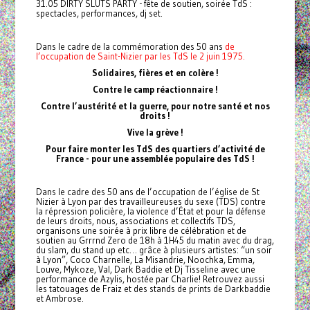
31.05 DIRTY SLUTS PARTY - fête de soutien, soirée TdS :
spectacles, performances, dj set.
Dans le cadre de la commémoration des 50 ans
de
l’occupation de Saint-Nizier par les TdS le 2 juin 1975.
Solidaires, fières et en colère !
Contre le camp réactionnaire !
Contre l’austérité et la guerre, pour notre santé et nos
droits !
Vive la grève !
Pour faire monter les TdS des quartiers d’activité de
France - pour une assemblée populaire des TdS !
Dans le cadre des 50 ans de l’occupation de l’église de St
Nizier à Lyon par des travailleureuses du sexe (TDS) contre
la répression policière, la violence d’État et pour la défense
de leurs droits, nous, associations et collectifs TDS,
organisons une soirée à prix libre de célébration et de
soutien au Grrrnd Zero de 18h à 1H45 du matin avec du drag,
du slam, du stand up etc… grâce à plusieurs artistes: “un soir
à Lyon”, Coco Charnelle, La Misandrie, Noochka, Emma,
Louve, Mykoze, Val, Dark Baddie et Dj Tisseline avec une
performance de Azylis, hostée par Charlie! Retrouvez aussi
les tatouages de Fraiz et des stands de prints de Darkbaddie
et Ambrose.