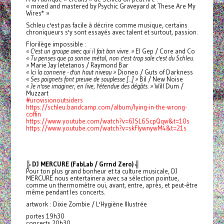
« mixed and mastered by Psychic Graveyard at These Are My
Wires* »
Schleu c'est pas facile à décrire comme musique, certains
chroniqueurs s'y sont essayés avec talent et surtout, passion.
Florilège impossible :
« C'est un groupe avec qui il fait bon vivre. »
El Gep / Core and Co
« Tu penses que ça sonne métal, non c'est trop sale c'est du Schleu.
»
Marie Jay letetanos / Raymond Bar
« Ici la connerie - d'un haut niveau »
Dioneo / Guts of Darkness
« Ses poignets font preuve de souplesse [...] »
Bil / New Noise
« Je n'ose imaginer, en live, l'étendue des dégâts. »
Will Dum /
Muzzart
#urovisionoutsiders
https://schleu.bandcamp.com/album/lying-in-the-wrong-
coffin
https://www.youtube.com/watch?v=6JSL6ScpQqw&t=10s
https://www.youtube.com/watch?v=skFlywnywM4&t=21s
╠ DJ MERCURE (FabLab / Grrnd Zero) ╣
Pour ton plus grand bonheur et ta culture musicale, DJ
MERCURE nous entertainera avec sa sélection pointue,
comme un thermomètre oui, avant, entre, après, et peut-être
même pendant les concerts.
artwork : Dixie Zombie / L'Hygiène Illustrée
portes 19h30
concerts 20h30