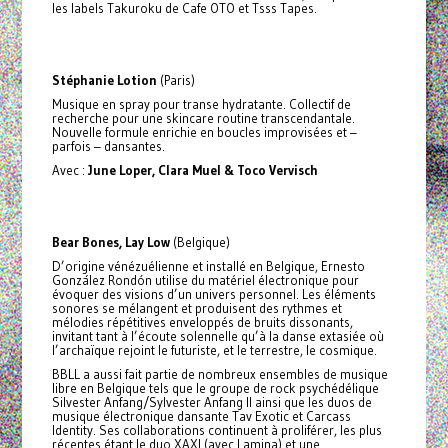
les labels Takuroku de Cafe OTO et Tsss Tapes.
Stéphanie Lotion
(Paris)
Musique en spray pour transe hydratante. Collectif de
recherche pour une skincare routine transcendantale.
Nouvelle formule enrichie en boucles improvisées et –
parfois – dansantes.
Avec :
June Loper, Clara Muel & Toco Vervisch
Bear Bones, Lay Low
(Belgique)
D’origine vénézuélienne et installé en Belgique, Ernesto
González Rondón utilise du matériel électronique pour
évoquer des visions d’un univers personnel. Les éléments
sonores se mélangent et produisent des rythmes et
mélodies répétitives enveloppés de bruits dissonants,
invitant tant à l’écoute solennelle qu’à la danse extasiée où
l’archaïque rejoint le futuriste, et le terrestre, le cosmique.
BBLL a aussi fait partie de nombreux ensembles de musique
libre en Belgique tels que le groupe de rock psychédélique
Silvester Anfang/Sylvester Anfang II ainsi que les duos de
musique électronique dansante Tav Exotic et Carcass
Identity. Ses collaborations continuent à proliférer, les plus
récentes étant le duo XAXI (avec Lamina) et une