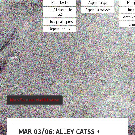
Manifeste
Agenda gz
Mag
les Ateliers de
Agenda passé
Ima
GZ
Archiv
Infos pratiques
Cha
Rejoindre gz
Nous Soutenir Via HelloAsso
MAR 03/06: ALLEY CATSS +