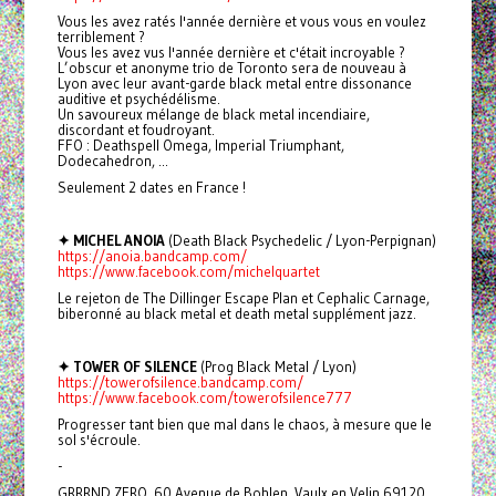
Vous les avez ratés l'année dernière et vous vous en voulez
terriblement ?
Vous les avez vus l'année dernière et c'était incroyable ?
L’obscur et anonyme trio de Toronto sera de nouveau à
Lyon avec leur avant-garde black metal entre dissonance
auditive et psychédélisme.
Un savoureux mélange de black metal incendiaire,
discordant et foudroyant.
FFO : Deathspell Omega, Imperial Triumphant,
Dodecahedron, ...
Seulement 2 dates en France !
✦ MICHEL ANOIA
(Death Black Psychedelic / Lyon-Perpignan)
https://anoia.bandcamp.com/
https://www.facebook.com/michelquartet
Le rejeton de The Dillinger Escape Plan et Cephalic Carnage,
biberonné au black metal et death metal supplément jazz.
✦ TOWER OF SILENCE
(Prog Black Metal / Lyon)
https://towerofsilence.bandcamp.com/
https://www.facebook.com/towerofsilence777
Progresser tant bien que mal dans le chaos, à mesure que le
sol s'écroule.
-
GRRRND ZERO, 60 Avenue de Bohlen, Vaulx en Velin 69120