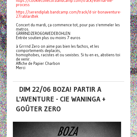
https://cookiecollectif.bandcamp.com/track/eternal-life-
process
https://serendiplab.bandcamp.com/track/d-sir-bonaventure-
27rablardtek
Concert du mardi, ça commence tot, pour pas s'emmeler les
metros.
GRRRNDZERO60AVEDEBOHLEN
Entrée soutien plus ou moins 7 euros
à Grrrnd Zero on aime pas bien les fachos, et les
comportements deplacés,
homophobes, racistes et ou sexistes. Si tu en es, abstiens toi
de venir.
Affiche de Papier Charbon
Merci
DIM 22/06 BOZA! PARTIR A
L'AVENTURE - CIE WANINGA +
GOÛTER ZERO