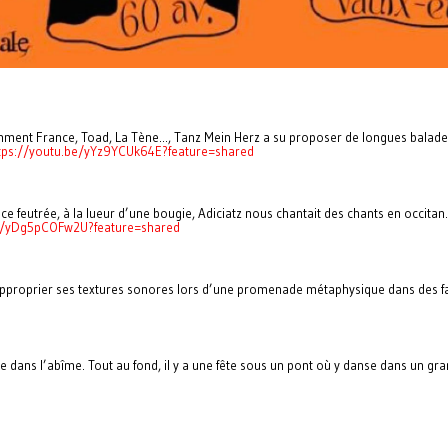
t France, Toad, La Tène..., Tanz Mein Herz a su proposer de longues balades t
tps://youtu.be/yYz9YCUk64E?feature=shared
ce feutrée, à la lueur d’une bougie, Adiciatz nous chantait des chants en occita
be/yDg5pCOFw2U?feature=shared
 approprier ses textures sonores lors d’une promenade métaphysique dans des fa
 dans l’abîme. Tout au fond, il y a une fête sous un pont où y danse dans un gra