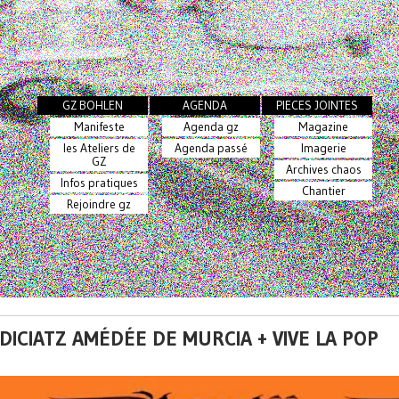
GZ BOHLEN
AGENDA
PIECES JOINTES
Manifeste
Agenda gz
Magazine
les Ateliers de
Agenda passé
Imagerie
GZ
Archives chaos
Infos pratiques
Chantier
Rejoindre gz
DICIATZ AMÉDÉE DE MURCIA + VIVE LA POP