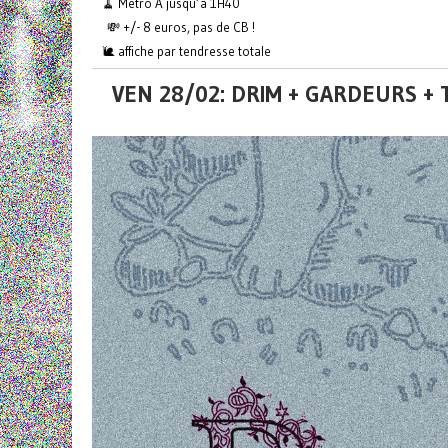
🧹 Métro A jusqu’à 1H40
💸 +/- 8 euros, pas de CB !
🐌 affiche par tendresse totale
VEN 28/02: DRIM + GARDEURS + 