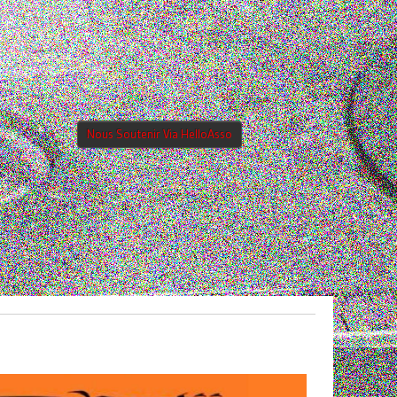
Nous Soutenir Via HelloAsso