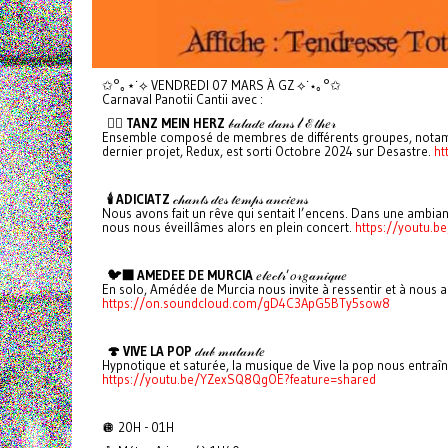
✩°｡⋆˙⟡ VENDREDI 07 MARS À GZ ⟡˙⋆｡°✩
Carnaval Panotii Cantii avec :
❤️‍🔥 TANZ MEIN HERZ
𝒷𝒶𝓁𝒶𝒹𝑒 𝒹𝒶𝓃𝓈 𝓁’ℰ𝓉𝒽𝑒𝓇
Ensemble composé de membres de différents groupes, notammen
dernier projet, Redux, est sorti Octobre 2024 sur Desastre.
ht
🕯️ ADICIATZ
𝒸𝒽𝒶𝓃𝓉𝓈 𝒹𝑒𝓈 𝓉𝑒𝓂𝓅𝓈 𝒶𝓃𝒸𝒾𝑒𝓃𝓈
Nous avons fait un rêve qui sentait l’encens. Dans une ambian
nous nous éveillâmes alors en plein concert.
https://youtu.
🐦‍⬛ AMEDEE DE MURCIA
𝑒𝓁𝑒𝒸𝓉𝓇’𝑜𝓇𝑔𝒶𝓃𝒾𝓆𝓊𝑒
En solo, Amédée de Murcia nous invite à ressentir et à nous
https://on.soundcloud.com/gD4C3ApG5BTy5sow8
🍄 VIVE LA POP
𝒹𝓊𝒷 𝓂𝓊𝓉𝒶𝓃𝓉𝑒
Hypnotique et saturée, la musique de Vive la pop nous entraîne
https://youtu.be/YZexSQ8QgOE?feature=shared
🪩 20H - 01H