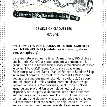
GZ SECTION CLAQUETTES
RÉCIDIVE :
ʕづ•ᴥ•ʔづ♡
LES PERCUSSIONS DE LA MONTAGNE VERTE
feat. MARIA VIOLENZA (modulaires & drums xp, diamant
d'or, schlagbourg)
Un tête-à-tête avec quatre têtes, 35 machines, 185 câbles et
une batterie. Carrefour plutôt large où se rencontrent le
groupuscule de la
Grande Triple Alliance Internationale de l'Est
et
le collectif
Travail Rythmique
. Conçu il y a quatre ans à
Strasbourg par Cheb Samir, Manuel Zenner et Baptiste Filippi
initialement comme un projet instrumental. Ils s'associent
depuis à Cristina Cusimano (aka Maria Violenza), à sa voix
aux influences culturelles particulièrement disparates qui
dérivent à travers la Méditerranée, de l’Europe du Nord
jusqu’au sud profond. Un assemblage hétéroclite de
dispositifs acoustiques se déploient, des boîtes à rythmes
augmentées et autres instruments construits maison se
combinent à une platine vinyle. Les appareils électroniques
rudimentaires s'interconnectent, se déjouent les uns les
autres pour façonner une matière électronique narrative et