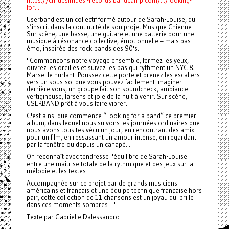
https://chruesimuesi-records.bandcamp.com/.../looking-
for...
Userband est un collectif formé autour de Sarah-Louise, qui
s’inscrit dans la continuité de son projet Musique Chienne.
Sur scène, une basse, une guitare et une batterie pour une
musique à résonance collective, émotionnelle – mais pas
émo, inspirée des rock bands des 90's.
"Commençons notre voyage ensemble, fermez les yeux,
ouvrez les oreilles et suivez les pas qui rythment un NYC &
Marseille hurlant. Poussez cette porte et prenez les escaliers
vers un sous-sol que vous pouvez facilement imaginer :
derrière vous, un groupe fait son soundcheck, ambiance
vertigineuse, larsens et joie de la nuit à venir. Sur scène,
USERBAND prêt à vous faire vibrer.
C'est ainsi que commence “Looking for a band” ce premier
album, dans lequel nous suivons les journées ordinaires que
nous avons tous.tes vécu un jour, en rencontrant des amix
pour un film, en ressassant un amour intense, en regardant
par la fenêtre ou depuis un canapé...
On reconnaît avec tendresse l'équilibre de Sarah-Louise
entre une maîtrise totale de la rythmique et des jeux sur la
mélodie et les textes.
Accompagnée sur ce projet par de grands musiciens
américains et français et une équipe technique française hors
pair, cette collection de 11 chansons est un joyau qui brille
dans ces moments sombres..."
Texte par Gabrielle Dalessandro