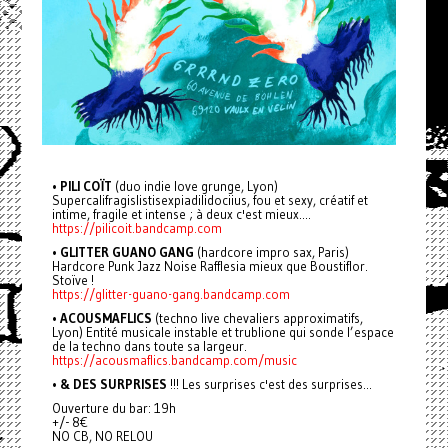
•
PILI COÏT
(duo indie love grunge, Lyon)
Supercalifragislistisexpiadilidociius, fou et sexy, créatif et
intime, fragile et intense ; à deux c'est mieux....
https://pilicoit.bandcamp.com
•
GLITTER GUANO GANG
(hardcore impro sax, Paris)
Hardcore Punk Jazz Noise Rafflesia mieux que Boustiflor.
Stoïve !
https://glitter-guano-gang.bandcamp.com
•
ACOUSMAFLICS
(techno live chevaliers approximatifs,
Lyon) Entité musicale instable et trublione qui sonde l’espace
de la techno dans toute sa largeur.
https://acousmaflics.bandcamp.com/music
•
& DES SURPRISES
!!! Les surprises c'est des surprises...
Ouverture du bar: 19h
+/- 8€
NO CB, NO RELOU