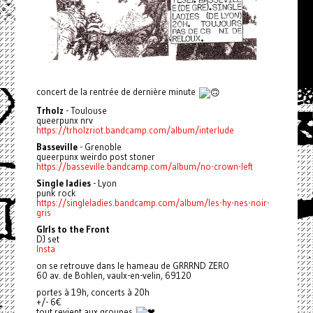
concert de la rentrée de dernière minute
Trholz
- Toulouse
queerpunx nrv
https://trholzriot.bandcamp.com/album/interlude
Basseville
- Grenoble
queerpunx weirdo post stoner
https://basseville.bandcamp.com/album/no-crown-left
Single ladies
- Lyon
punk rock
https://singleladies.bandcamp.com/album/les-hy-nes-noir-
gris
GIrls to the Front
DJ set
Insta
on se retrouve dans le hameau de GRRRND ZERO
60 av. de Bohlen, vaulx-en-velin, 69120
portes à 19h, concerts à 20h
+/- 6€
tout revient aux groupes