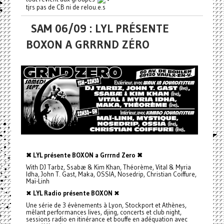
tjrs pas de CB ni de relou.e.s
SAM 06/09 : LYL PRÉSENTE
BOXON A GRRRND ZÉRO
✖ LYL présente BOXON a Grrrnd Zero ✖
With DJ Tarbz, Ssabæ & Kim Khan, Théorème, Vital & Myria
Idha, John T. Gast, Maka, OSSIA, Nosedrip, Christian Coiffure,
Maï-Linh
✖
LYL Radio présente BOXON
✖
Une série de 3 évènements à Lyon, Stockport et Athènes,
mêlant performances lives, djing, concerts et club night,
sessions radio en itinérance et bouffe en adéquation avec