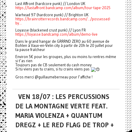
Last Affront (hardcore punk) // London UK
https://lastaffront.bandcamp.com/album/tour-tape-2025
Warhead 97 (hardcore punk) // Brighton UK
https://brainrotterrecords.bandcamp.com/.../possessed-
by...
Loyasse (blackened crust punk) // Lyon FR
https://loyasse.bandcamp.com/album/demo-live
Dans le grand hangar de GRRRND ZERO au 60 avenue de
Bohlen à Vaux-en-Velin city à partir de 20h le 20 juillet pour
ta pause fraîcheur
Environ 5€ pour les groupes, plus ou moins tu rentres même
si t’as rien
Toujours pas de CB seulement du cash money
Si tu viens pas tu crains, si tu crains viens pas
Gros merci @guillaumeberneau pour l’affiche !
VEN 18/07 : LES PERCUSSIONS
DE LA MONTAGNE VERTE FEAT.
MARIA VIOLENZA + QUANTUM
DREGZ + LE RED FLAG DE TROP +