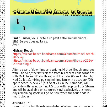
End Summer
, Vous invite à un petit entre soit ambiance
éthérée avec des guitares.
Avec:
Michael Beach
:
https://michaelbeach.bandcamp.com/album/michael-beach-
2022-ep
https://michaelbeach.bandcamp.com/album/the-sea-2024-
us-tour-single
After a year of downtime and writing, Michael Beach emerges
with 'The Sea,' the first release from his recent collaborations
with Mick Turner (Dirty Three) and Joe Talia (Oren Ambarchi,
Ned Collette), mixing pulsing minimalism with post-punk/DIY
approaches. A new 7" (out Sept 21 via 25 Diamonds) will
coincide with his upcoming US tour with Tropical Fuck Storm,
and will be available on coloured vinyl exclusively at shows.
Any remaining stock will go on sale when the tour ends in
mid-October.
Azurite Sun
:
Compositrice/multi instrumentiste de Villeurbanne, musique