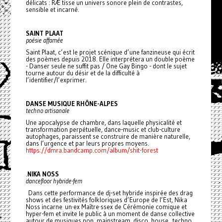
délicats : RÆ tisse un univers sonore plein de contrastes,
sensible et incarné.
SAINT PLAAT
poésie affamée
Saint Plaat, c’est le projet scénique d’une fanzineuse qui écrit
des poèmes depuis 2018. Elle interprétera un double poème
- Danser seule ne suffit pas / One Gay Bingo - dont le sujet
tourne autour du désir et de la difficulté à
l’identifier/l’exprimer.
DANSE MUSIQUE RHÔNE-ALPES
techno artisanale
Une apocalypse de chambre, dans laquelle physicalité et
transformation perpétuelle, dance-music et club-culture
autophages, paraissent se construire de manière naturelle,
dans l’urgence et par leurs propres moyens.
https://dmra.bandcamp.com/album/shit-forest
.
NIKA NOSS
dancefloor hybride-fem
Dans cette performance de dj-set hybride inspirée des drag
shows et des festivités folkloriques d’Europe de l’Est, Nika
Noss incarne un·ex Maître·ssex de Cérémonie comique et
hyper-fem et invite le public à un moment de danse collective
autour de musiques pop, mainstream, disco, house, techno