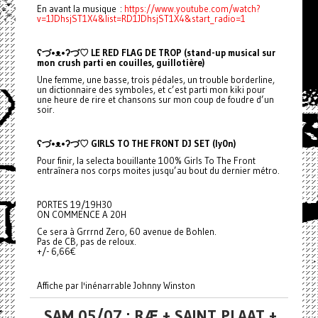
En avant la musique :
https://www.youtube.com/watch?
v=1JDhsjST1X4&list=RD1JDhsjST1X4&start_radio=1
ʕ
づ•ᴥ•ʔ
づ
♡ LE RED FLAG DE TROP (stand-up musical sur
mon crush parti en couilles, guillotière)
Une femme, une basse, trois pédales, un trouble borderline,
un dictionnaire des symboles, et c’est parti mon kiki pour
une heure de rire et chansons sur mon coup de foudre d’un
soir.
ʕ
づ•ᴥ•ʔ
づ
♡ GIRLS TO THE FRONT DJ SET (ly0n)
Pour finir, la selecta bouillante 100% Girls To The Front
entraînera nos corps moites jusqu’au bout du dernier métro.
PORTES 19/19H30
ON COMMENCE A 20H
Ce sera à Grrrnd Zero, 60 avenue de Bohlen.
Pas de CB, pas de reloux.
+/- 6,66€
Affiche par l'inénarrable Johnny Winston
SAM 05/07 : RÆ + SAINT PLAAT +