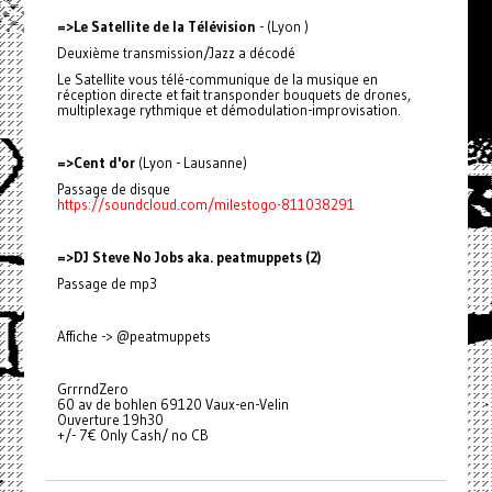
=>Le Satellite de la Télévision
- (Lyon )
Deuxième transmission/Jazz a décodé
Le Satellite vous télé-communique de la musique en
réception directe et fait transponder bouquets de drones,
multiplexage rythmique et démodulation-improvisation.
=>Cent d'or
(Lyon - Lausanne)
Passage de disque
https://soundcloud.com/milestogo-811038291
=>DJ Steve No Jobs aka. peatmuppets (2)
Passage de mp3
Affiche -> @peatmuppets
GrrrndZero
60 av de bohlen 69120 Vaux-en-Velin
Ouverture 19h30
+/- 7€ Only Cash/ no CB