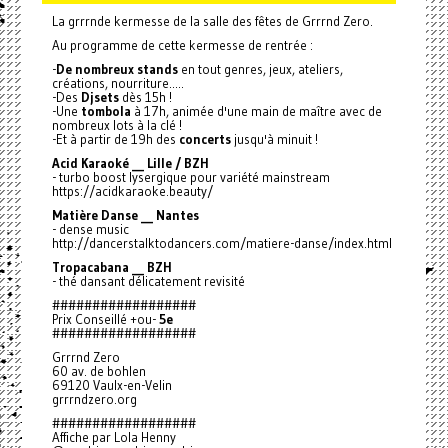
La grrrnde kermesse de la salle des fêtes de Grrrnd Zero.
Au programme de cette kermesse de rentrée :
-
De nombreux stands
en tout genres, jeux, ateliers,
créations, nourriture.....
-Des
Djsets
dès 15h !
-Une
tombola
à 17h, animée d'une main de maître avec de
nombreux lots à la clé !
-Et à partir de 19h des
concerts
jusqu'à minuit !
Acid Karaoké __ Lille / BZH
- turbo boost lysergique pour variété mainstream
https://acidkaraoke.beauty/
Matière Danse __ Nantes
- dense music
http://dancerstalktodancers.com/matiere-danse/index.html
Tropacabana __ BZH
- thé dansant délicatement revisité
##################
Prix Conseillé +ou-
5e
##################
Grrrnd Zero
60 av. de bohlen
69120 Vaulx-en-Velin
grrrndzero.org
##################
Affiche par Lola Henny