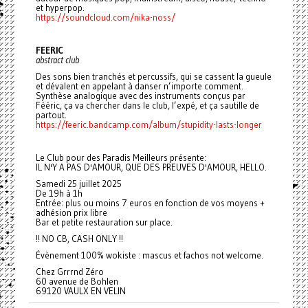
et hyperpop.
https://soundcloud.com/nika-noss/
FEERIC
abstract club
Des sons bien tranchés et percussifs, qui se cassent la gueule
et dévalent en appelant à danser n’importe comment.
Synthèse analogique avec des instruments conçus par
Fééric, ça va chercher dans le club, l’expé, et ça sautille de
partout.
https://feeric.bandcamp.com/album/stupidity-lasts-longer
Le Club pour des Paradis Meilleurs présente:
IL N'Y A PAS D'AMOUR, QUE DES PREUVES D'AMOUR, HELLO.
Samedi 25 juillet 2025
De 19h à 1h
Entrée: plus ou moins 7 euros en fonction de vos moyens +
adhésion prix libre
Bar et petite restauration sur place.
!! NO CB, CASH ONLY !!
Évènement 100% wokiste : mascus et fachos not welcome.
Chez Grrrnd Zéro
60 avenue de Bohlen
69120 VAULX EN VELIN