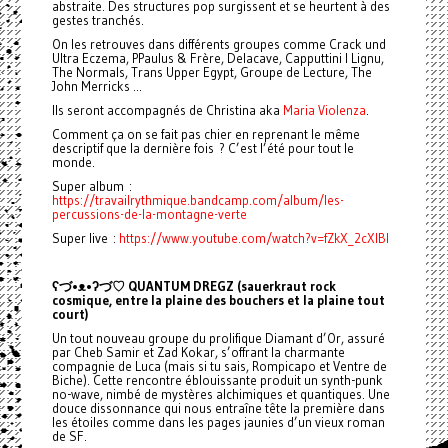
abstraite. Des structures pop surgissent et se heurtent à des
gestes tranchés.
On les retrouves dans différents groupes comme Crack und
Ultra Eczema, PPaulus & Frère, Delacave, Capputtini I Lignu,
The Normals, Trans Upper Egypt, Groupe de Lecture, The
John Merricks ...
Ils seront accompagnés de Christina aka
Maria Violenza
.
Comment ça on se fait pas chier en reprenant le même
descriptif que la dernière fois ? C’est l’été pour tout le
monde.
Super album :
https://travailrythmique.bandcamp.com/album/les-
percussions-de-la-montagne-verte
Super live :
https://www.youtube.com/watch?v=fZkX_2cXlBI
ʕ
づ•ᴥ•ʔ
づ
♡ QUANTUM DREGZ (sauerkraut rock
cosmique, entre la plaine des bouchers et la plaine tout
court)
Un tout nouveau groupe du prolifique Diamant d’Or, assuré
par Cheb Samir et Zad Kokar, s’offrant la charmante
compagnie de Luca (mais si tu sais, Rompicapo et Ventre de
Biche). Cette rencontre éblouissante produit un synth-punk
no-wave, nimbé de mystères alchimiques et quantiques. Une
douce dissonnance qui nous entraîne tête la première dans
les étoiles comme dans les pages jaunies d’un vieux roman
de SF.