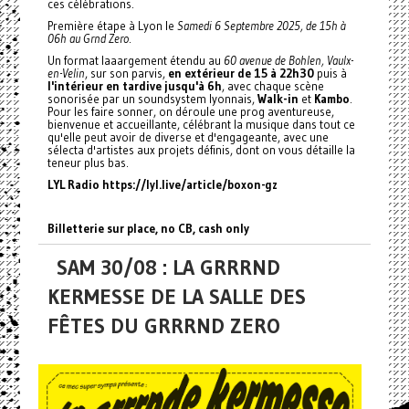
ces célébrations.
Première étape à Lyon le
Samedi 6 Septembre 2025, de 15h à
06h au Grnd Zero
.
Un format laaargement étendu au
60 avenue de Bohlen, Vaulx-
en-Velin
, sur son parvis,
en extérieur de 15 à 22h30
puis à
l'intérieur en tardive jusqu'à 6h
, avec chaque scène
sonorisée par un soundsystem lyonnais,
Walk-in
et
Kambo
.
Pour les faire sonner, on déroule une prog aventureuse,
bienvenue et accueillante, célébrant la musique dans tout ce
qu'elle peut avoir de diverse et d'engageante, avec une
sélecta d'artistes aux projets définis, dont on vous détaille la
teneur plus bas.
LYL Radio
https://lyl.live/article/boxon-gz
Billetterie sur place, no CB, cash only
SAM 30/08 : LA GRRRND
KERMESSE DE LA SALLE DES
FÊTES DU GRRRND ZERO