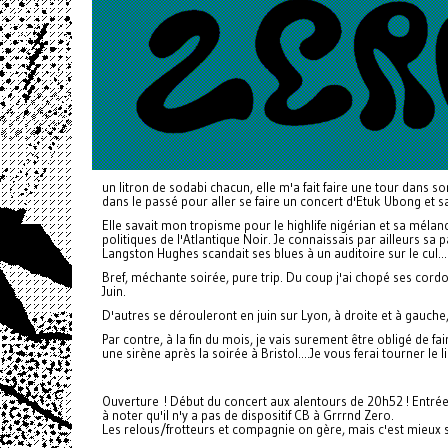
un litron de sodabi chacun, elle m'a fait faire une tour dans 
dans le passé pour aller se faire un concert d'Etuk Ubong et sa
Elle savait mon tropisme pour le highlife nigérian et sa méla
politiques de l'Atlantique Noir. Je connaissais par ailleurs sa
Langston Hughes scandait ses blues à un auditoire sur le cul...
Bref, méchante soirée, pure trip. Du coup j'ai chopé ses co
Juin.
D'autres se dérouleront en juin sur Lyon, à droite et à gauche,
Par contre, à la fin du mois, je vais surement être obligé de 
une sirène après la soirée à Bristol....Je vous ferai tourner le lie
Ouverture ! Début du concert aux alentours de 20h52 ! Entré
à noter qu'il n'y a pas de dispositif CB à Grrrnd Zero.
Les relous/frotteurs et compagnie on gère, mais c'est mieux si 