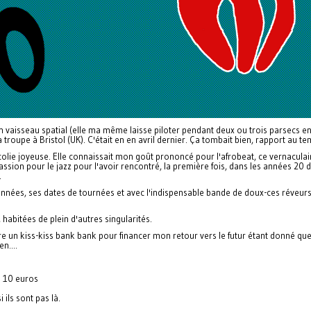
son vaisseau spatial (elle ma même laisse piloter pendant deux ou trois parsecs en
 troupe à Bristol (UK). C'était en en avril dernier. Ça tombait bien, rapport au t
ncolie joyeuse. Elle connaissait mon goût prononcé pour l'afrobeat, ce vernacula
 passion pour le jazz pour l'avoir rencontré, la première fois, dans les années 2
.
rdonnées, ses dates de tournées et avec l'indispensable bande de doux-ces réve
 habitées de plein d'autres singularités.
faire un kiss-kiss bank bank pour financer mon retour vers le futur étant donné q
n....
e 10 euros
ils sont pas là.