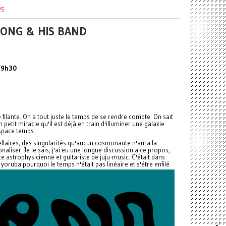
25
BONG & HIS BAND
 19h30
ilante. On a tout juste le temps de se rendre compte. On sait
petit miracle qu'il est déjà en train d'illuminer une galaxie
space temps...
stellaires, des singularités qu'aucun cosmonaute n'aura la
aliser. Je le sais, j'ai eu une longue discussion a ce propos,
te astrophysicienne et guitariste de juju-music. C'était dans
yoruba pourquoi le temps n'était pas linéaire et s'étre enfilé