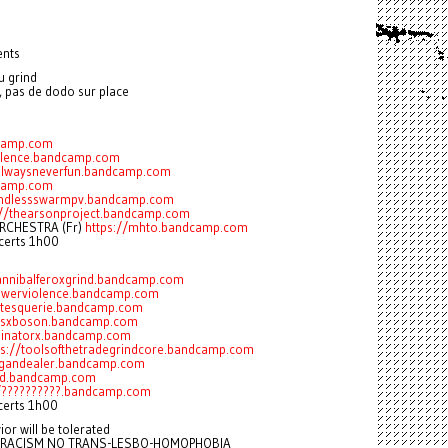
ents
du grind
, pas de dodo sur place
dcamp.com
olence.bandcamp.com
/alwaysneverfun.bandcamp.com
ndcamp.com
endlessswarmpv.bandcamp.com
://thearsonproject.bandcamp.com
RCHESTRA (Fr)
https://mhto.bandcamp.com
ncerts 1h00
cannibalferoxgrind.bandcamp.com
epowerviolence.bandcamp.com
otesquerie.bandcamp.com
ggsxboson.bandcamp.com
rminatorx.bandcamp.com
ps://toolsofthetradegrindcore.bandcamp.com
rgandealer.bandcamp.com
nd.bandcamp.com
//??????????.bandcamp.com
certs 1h00
or will be tolerated
O RACISM NO TRANS-LESBO-HOMOPHOBIA