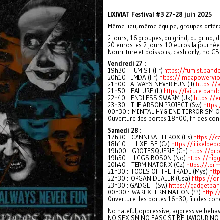
LIXIVIAT Festival #3 27-28 juin 2025
Même lieu, même équipe, groupes différ
2 jours, 16 groupes, du grind, du grind, 
20 euros les 2 jours 10 euros la journée
Nourriture et boissons, cash only, no CB
Vendredi 27 :
19h30 : FUMIST (Fr)
https://fumist.ban
20h10 : LMDA (Fr)
https://lmdapowervi
21h00 : ALWAYS NEVER FUN (It)
https:/
21h50 : FAILURE (It)
https://failure.ba
22h40 : ENDLESS SWARM (Uk)
https://
23h30 : THE ARSON PROJECT (Sw)
https
00h30 : MENTAL HYGIENE TERRORISM O
Ouverture des portes 18h00, fin des co
Samedi 28 :
17h30 : CANNIBAL FEROX (Es)
https://
18h10 : LILIXELBE (Cz)
https://lilixelb
19h00 : GROTESQUERIE (Ch)
https://gr
19h50 : HIGGS BOSON (No)
https://hi
20h40 : TERMINATOR X (Cz)
https://te
21h30 : TOOLS OF THE TRADE (Mys)
htt
22h30 : ORGAN DEALER (Usa)
https://o
23h30 : GADGET (Sw)
https://gadgetba
00h30 : WAREXTERMINATION (??)
http:
Ouverture des portes 16h30, fin des con
No hateful, oppressive, aggressive behavi
NO SEXISM NO FASCIST BEHAVIOUR N