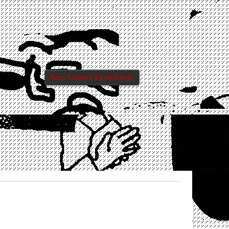
Nous Soutenir Via HelloAsso