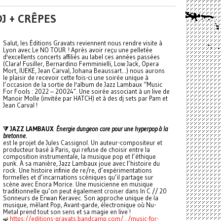
DJ + CRÊPES
Salut, les Éditions Gravats reviennent nous rendre visite à
Lyon avec Le NO TOUR ! Après avoir reçu une pelletée
d'excellents concerts affiliés au label ces années passées
(Clara! Fusiller, Bernardino Femminielli, Low Jack, Opera
Mort, IUEKE, Jean Carval, Johana Beaussart...) nous aurons
le plaisir de recevoir cette fois-ci une soirée unique à
l’occasion de la sortie de l'album de Jazz Lambaux “Music
For Fools : 2022 – 20024″. Une soirée associant à un live de
Manoir Molle (invitée par HATCH) et à des dj sets par Pam et
Jean Carval !
⧩ JAZZ LAMBAUX
Énergie dungeon core pour une hyperpop à la
bretonne.
est le projet de Jules Cassignol. Un auteur-compositeur et
producteur basé à Paris, qui refuse de choisir entre la
composition instrumentale, la musique pop et l’éthique
punk. À sa manière, Jazz Lambaux joue avec l’histoire du
rock. Une histoire infinie de re/re, d’expérimentations
formelles et d’incarnations scéniques qu’il partage sur
scène avec Enora Morice. Une musicienne en musique
traditionnelle qu’on peut également croiser dans In C // 20
Sonneurs de Erwan Keravec. Son approche unique de la
musique, mêlant Pop, Avant-garde, électronique où Nu-
Metal prend tout son sens et sa magie en live !
➫
https://editions-gravats.bandcamp.com/.../music-for-