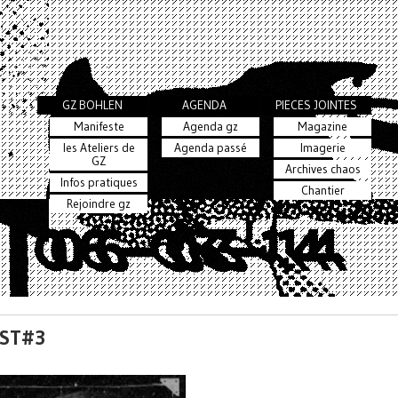
GZ BOHLEN
AGENDA
PIECES JOINTES
Manifeste
Agenda gz
Magazine
les Ateliers de
Agenda passé
Imagerie
GZ
Archives chaos
Infos pratiques
Chantier
Rejoindre gz
EST#3