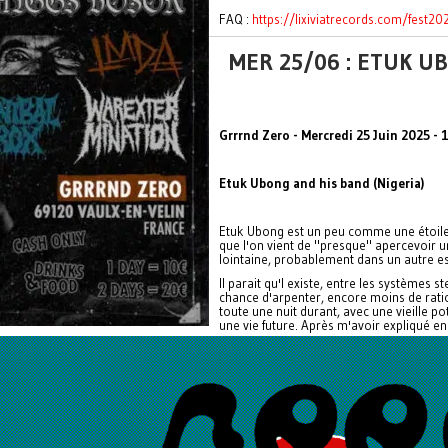
FAQ :
https://lixiviatrecords.com/fest20
MER 25/06 : ETUK U
Grrrnd Zero - Mercredi 25 Juin 2025 -
Etuk Ubong and his band (Nigeria)
Etuk Ubong est un peu comme une étoile f
que l'on vient de "presque" apercevoir un 
lointaine, probablement dans un autre e
Il parait qu'l existe, entre les systèmes 
chance d'arpenter, encore moins de ration
toute une nuit durant, avec une vieille po
une vie future. Après m'avoir expliqué en 