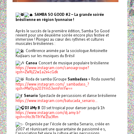
SAMBA SO GOOD #2 – La grande soirée
brésilienne en région lyonnaise !
Après le succès de la première édition, Samba So Good
revient pour une deuxième soirée encore plus festive et
immersive ! Plongez au cœur des rythmes et cultures
musicales brésiliennes :
Conférence animée par la sociologue Antoinette
Kuijlaars sur les musiques du Brésil
Canoa
Concert de musique populaire brésilienne
https://www.instagram.com/canoagroupe?
igsh=ZWRjZ2w1a2x4cGdk
Roda de samba (Groupe
Sambadass
+ Roda ouverte)
https://www.instagram.com/_sambadass_?
igsh=MW0ya203Ym53emFmYw==
Senario
Spectacle de percussions et danse brésilienne
https://www.instagram.com/batucada_senario...
DJ âMy B
DJ set tropical pour danser jusqu'à 1h
https://www.instagram.com/dj.amy.b?
igsh=cHo3bTlhYWZta3Rm
Organisée par l’école de samba Senario, créée en
2007 et réunissant une quarantaine de passionné·e·s,
l’association fait vivre la culture et les percussions