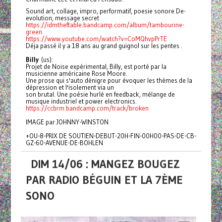
Sound art, collage, impro, performatif, poesie sonore De-
evolution, message secret
https://idmtheftable.bandcamp.com/album/tambourine-
green
https://www.youtube.com/watch?v=CoMQhvpPrTE
Déja passé il y a 18 ans au grand guignol sur les pentes .
B
illy
(us):
Projet de Noise expérimental, Billy, est porté par la
musicienne américaine Rose Moore.
Une prose qui s'auto dénigre pour évoquer les thèmes de la
dépression et l'isolement via un
son brutal. Une poésie hurlé en feedback, mélange de
musique industriel et power electronics.
https://ccbrm.bandcamp.com/track/broken
IMAGE par JOHNNY-WINSTON
+OU-8-PRIX DE SOUTIEN-DEBUT-20H-FIN-00H00-PAS-DE-CB-
GZ-60-AVENUE-DE-BOHLEN
DIM 14/06 : MANGEZ BOUGEZ
PAR RADIO BÉGUIN ET LA 7ÈME
SONO