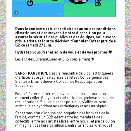
Dans le contexte actuel sanitaire et au vu des conditions
climatiques et des moyens à notre disposition pour
assurer la sécurité des publics et des équipes, nous avons
pris la triste et lourde décision d’annuler l’after prrride à
GZ ce samedi 27 juin.
Hydratez-vous,Prenez soin de vous et de vos proches 💗
Les slut•tes, DramaQueer et CRS vous aiment 🌟
SANS TRANSITION
, c’est la rencontre de 3 collectifs queers
d’artistes et organisateurices de fêtes : Convergence des
Slut·tes x DramaQueer x Collectif de Réappropriation
Subversive.
Pour célébrer nos fiertés, on voulait s’allier autour d’un
moment collectif, joyeux et radical loin du pinkwashing et des
récupérations. S’allier au sens politique, s’allier au sens
artistique en hybridant nos esthétiques et nos musiques.
Sans transition c’est une prolongation des festivités de la
Prrride, comme un B2B géant entre les membres des
collectifs, entre nos artistes lives, entre nous - et parce qu’on
n’imaginait pas faire ça ailleurs, entre Grrrnd Zero et vous !