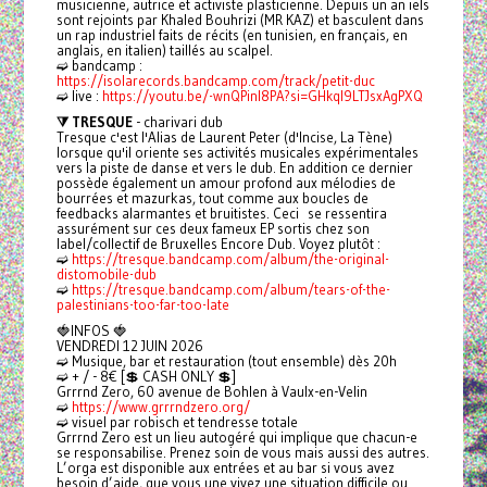
musicienne, autrice et activiste plasticienne. Depuis un an iels
sont rejoints par Khaled Bouhrizi (MR KAZ) et basculent dans
un rap industriel faits de récits (en tunisien, en français, en
anglais, en italien) taillés au scalpel.
➫ bandcamp :
https://isolarecords.bandcamp.com/track/petit-duc
➫ live :
https://youtu.be/-wnQPinl8PA?si=GHkql9LTJsxAgPXQ
⧩ TRESQUE
- charivari dub
Tresque c'est l'Alias de Laurent Peter (d'Incise, La Tène)
lorsque qu'il oriente ses activités musicales expérimentales
vers la piste de danse et vers le dub. En addition ce dernier
possède également un amour profond aux mélodies de
bourrées et mazurkas, tout comme aux boucles de
feedbacks alarmantes et bruitistes. Ceci se ressentira
assurément sur ces deux fameux EP sortis chez son
label/collectif de Bruxelles Encore Dub. Voyez plutôt :
➫
https://tresque.bandcamp.com/album/the-original-
distomobile-dub
➫
https://tresque.bandcamp.com/album/tears-of-the-
palestinians-too-far-too-late
🍓INFOS 🍓
VENDREDI 12 JUIN 2026
➫ Musique, bar et restauration (tout ensemble) dès 20h
➫ + / - 8€ [💲 CASH ONLY 💲]
Grrrnd Zero, 60 avenue de Bohlen à Vaulx-en-Velin
➫
https://www.grrrndzero.org/
➫ visuel par robisch et tendresse totale
Grrrnd Zero est un lieu autogéré qui implique que chacun-e
se responsabilise. Prenez soin de vous mais aussi des autres.
L’orga est disponible aux entrées et au bar si vous avez
besoin d’aide, que vous une vivez une situation difficile ou