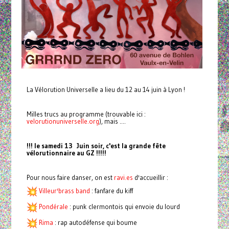
La Vélorution Universelle a lieu du 12 au 14 juin à Lyon !
Milles trucs au programme (trouvable ici :
velorutionuniverselle.org
), mais ....
!!! le samedi 13 Juin soir, c'est la grande fête
vélorutionnaire au GZ !!!!!
Pour nous faire danser, on est
ravi.es
d'accueillir :
Villeur'brass band
: fanfare du kiff
Pondérale
: punk clermontois qui envoie du lourd
Rima
: rap autodéfense qui boume