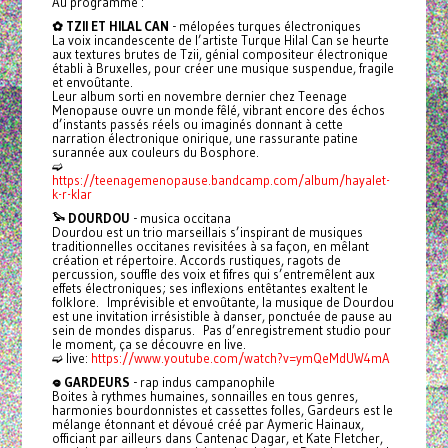
Au programme :
✿ TZII ET HILAL CAN
- mélopées turques électroniques
La voix incandescente de l’artiste Turque Hilal Can se heurte
aux textures brutes de Tzii, génial compositeur électronique
établi à Bruxelles, pour créer une musique suspendue, fragile
et envoûtante.
Leur album sorti en novembre dernier chez Teenage
Menopause ouvre un monde fêlé, vibrant encore des échos
d’instants passés réels ou imaginés donnant à cette
narration électronique onirique, une rassurante patine
surannée aux couleurs du Bosphore.
➫
https://teenagemenopause.bandcamp.com/album/hayalet-
k-r-klar
𓅩 DOURDOU
- musica occitana
Dourdou est un trio marseillais s’inspirant de musiques
traditionnelles occitanes revisitées à sa façon, en mêlant
création et répertoire. Accords rustiques, ragots de
percussion, souffle des voix et fifres qui s’entremêlent aux
effets électroniques; ses inflexions entêtantes exaltent le
folklore. Imprévisible et envoûtante, la musique de Dourdou
est une invitation irrésistible à danser, ponctuée de pause au
sein de mondes disparus. Pas d’enregistrement studio pour
le moment, ça se découvre en live.
➫ live:
https://www.youtube.com/watch?v=ymQeMdUW4mA
𖦹 GARDEURS
- rap indus campanophile
Boites à rythmes humaines, sonnailles en tous genres,
harmonies bourdonnistes et cassettes folles, Gardeurs est le
mélange étonnant et dévoué créé par Aymeric Hainaux,
officiant par ailleurs dans Cantenac Dagar, et Kate Fletcher,