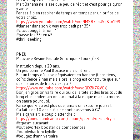
Melt Banana ne laisse que peu de répit et c'est pour ça qu'on
y aime
Pensez à bien respirer de temps en temps par un orifice de
votre choix.
https://www.youtube.com/watch?v=eNMS87LbU5g&t=199
#danser dans son k-way trop petit par 35°
#c tout buggé là non ?
#passe tes 33t en 45
#thrill-seeking
PNEU
Mauvaise Résine Brutale & Torique - Tours / FR
Institution depuis 20 ans.
Un peu comme Paul Bocuse mais différent.
Fut un temps où ils se déguisaient en banane (tiens tiens,
coïncidence ? nan mais alors la prog est construite que sur
des histoires de fruits c'est ça ?
https://www.youtube.com/watch?v=vdQDZK7QVCk
)
Bon, en gros on va faire oui oui de la tête et des bras tout du
long et le lendemain on aura mal à la nuque mais au moins
on saura pourquoi.
Parce que Pneu est plus que jamais un exutoire jouissif.
Ca fait + de 10 ans qu'ils ne sont pas venus à GZ.
Mais ça valait le coup d'attendre :
https://pneu.bandcamp.com/album/get-old-or-die-tryin
#ctpasmieuxavant
#outletvortex booster de compétences
#outofwhacktrickybille
#bougez d'anniversaire