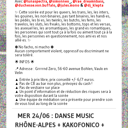
Avec
@lunaspectra
,
@simonneo
_,
@rae_dreamnbass
,
@duchesse.von.buffalo
,
@jules.mono
&
@dj_klepta
✨ Cette soirée est pour les queers, les trans, les, les inters,
les gouines, les non-binaires, pas tant binaires, les handi·es,
les pédés, les bi·es, les twinks, les butchs, les fems, les
travelos, les sluts, les freaks, les bottoms, tops et les versas,
les asexuel·les, les aromantiques, les grand·es romantiques,
les personnes qui sont tout ça à la fois ou aiment tout ça à la
fois, les personnes en questionnement, nos ami·es et nos
allié·es. ✨
⛔️ No facho, ni macho ⛔️
Aucun comportement violent, oppressif ou discriminant ne
sera toléré.
🌟 INFOS 🌟
📍 Adresse : Grrrrnd Zero, 56-60 avenue Bohlen, Vaulx en
Velin
▲ Entrée à prix libre, prix conseillé +/- 6/7 euros.
▲ Pas de CB au bar non plus, prévoyez du cash !
▲ Pas de vestiaire sur place
▲ Un point d’information et de réduction des risques sera à
votre disposition durant la soirée
▲ Une équipe de médiation sera présente pour prendre soin
de vous tout au long de la soirée
MER 24/06 : DANSE MUSIC
RHÔNE-ALPES + KAKOFONICO +