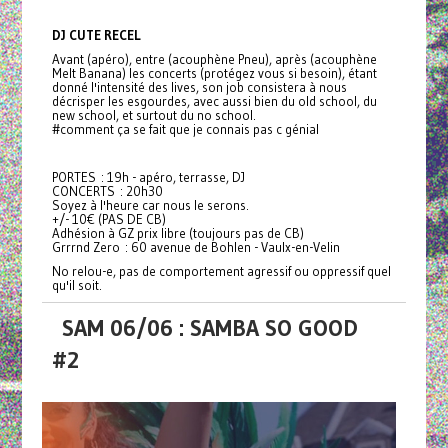
DJ CUTE RECEL
Avant (apéro), entre (acouphène Pneu), après (acouphène
Melt Banana) les concerts (protégez vous si besoin), étant
donné l'intensité des lives, son job consistera à nous
décrisper les esgourdes, avec aussi bien du old school, du
new school, et surtout du no school.
#comment ça se fait que je connais pas c génial
PORTES : 19h - apéro, terrasse, DJ
CONCERTS : 20h30
Soyez à l'heure car nous le serons.
+/- 10€ (PAS DE CB)
Adhésion à GZ prix libre (toujours pas de CB)
Grrrnd Zero : 60 avenue de Bohlen - Vaulx-en-Velin
No relou-e, pas de comportement agressif ou oppressif quel
qu'il soit.
SAM 06/06 : SAMBA SO GOOD
#2