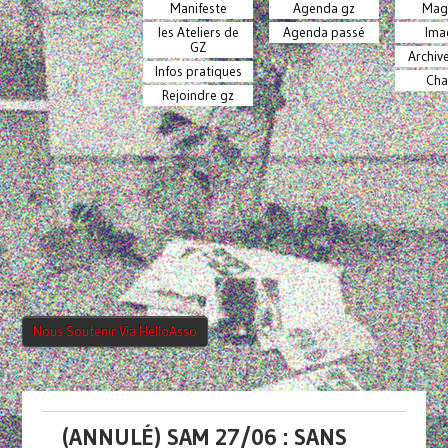
Manifeste
Agenda gz
Mag
les Ateliers de
Agenda passé
Ima
GZ
Archiv
Infos pratiques
Cha
Rejoindre gz
Nous Soutenir Via HelloAsso
(ANNULÉ) SAM 27/06 : SANS