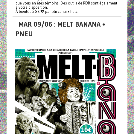
que vous en êtes témoins. Des outils de RDR sont également
à votre disposition.
À bientôt à GZ 💖 panotii cantii x hatch
MAR 09/06 : MELT BANANA +
PNEU