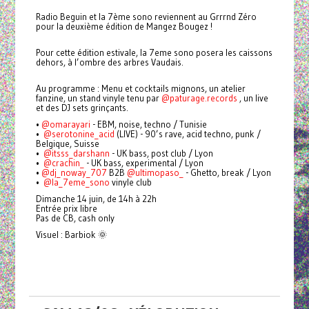
Radio Beguin et la 7ème sono reviennent au Grrrnd Zéro
pour la deuxième édition de Mangez Bougez !
Pour cette édition estivale, la 7eme sono posera les caissons
dehors, à l’ombre des arbres Vaudais.
Au programme : Menu et cocktails mignons, un atelier
fanzine, un stand vinyle tenu par
@paturage.records
, un live
et des DJ sets grinçants.
•⁠
@omarayari
- EBM, noise, techno / Tunisie
•⁠ ⁠⁠
@serotonine_acid
(LIVE) - 90’s rave, acid techno, punk /
Belgique, Suisse
•⁠ ⁠⁠⁠
@itsss_darshann
- UK bass, post club / Lyon
•⁠ ⁠⁠
@crachin_
- UK bass, experimental / Lyon
•⁠
@dj_noway_707
B2B
@ultimopaso_
- Ghetto, break / Lyon
•⁠ ⁠
@la_7eme_sono
vinyle club
Dimanche 14 juin, de 14h à 22h
Entrée prix libre
Pas de CB, cash only
Visuel : Barbiok 🌞