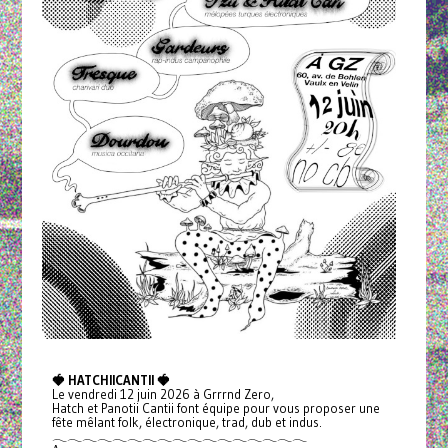
🍓 HATCHIICANTII 🍓
Le vendredi 12 juin 2026 à Grrrnd Zero,
Hatch et Panotii Cantii font équipe pour vous proposer une
fête mêlant folk, électronique, trad, dub et indus.
𓂃𓂃𓂃𓂃𓂃𓂃𓂃𓂃𓂃𓂃𓂃𓂃𓂃𓂃𓂃𓂃𓂃