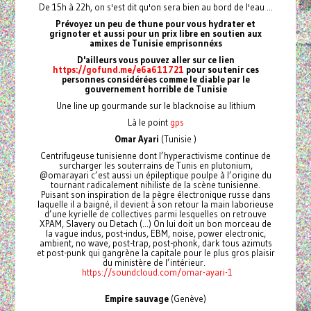
De 15h à 22h, on s'est dit qu'on sera bien au bord de l'eau ...
Prévoyez un peu de thune pour vous hydrater et
grignoter et aussi pour un prix libre en soutien aux
amixes de Tunisie emprisonnéxs
D'ailleurs vous pouvez aller sur ce lien
https://gofund.me/e6a611721
pour soutenir ces
personnes considérées comme le diable par le
gouvernement horrible de Tunisie
Une line up gourmande sur le blacknoise au lithium
Là le point
gps
Omar Ayari
(Tunisie )
Centrifugeuse tunisienne dont l’hyperactivisme continue de
surcharger les souterrains de Tunis en plutonium,
@omarayari c’est aussi un épileptique poulpe à l’origine du
tournant radicalement nihiliste de la scène tunisienne.
Puisant son inspiration de la pègre électronique russe dans
laquelle il a baigné, il devient à son retour la main laborieuse
d’une kyrielle de collectives parmi lesquelles on retrouve
XPAM, Slavery ou Detach (...) On lui doit un bon morceau de
la vague indus, post-indus, EBM, noise, power electronic,
ambient, no wave, post-trap, post-phonk, dark tous azimuts
et post-punk qui gangrène la capitale pour le plus gros plaisir
du ministère de l’intérieur.
https://soundcloud.com/omar-ayari-1
Empire sauvage
(Genève)