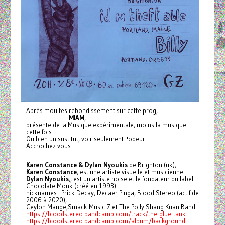
Après moultes rebondissement sur cette prog,
MIAM
,
présente de la Musique expérimentale, moins la musique
cette fois.
Ou bien un sustitut, voir seulement l'odeur.
Accrochez vous.
Karen Constance & Dylan Nyoukis
de Brighton (uk),
Karen Constance
, est une artiste visuelle et musicienne.
Dylan Nyoukis
,, est un artiste noise et le fondateur du label
Chocolate Monk (créé en 1993).
nicknames:::Prick Decay, Decaer Pinga, Blood Stereo (actif de
2006 à 2020),
Ceylon Mange,Smack Music 7 et The Polly Shang Kuan Band
https://bloodstereo.bandcamp.com/track/the-glue-tank
https://bloodstereo.bandcamp.com/album/background-