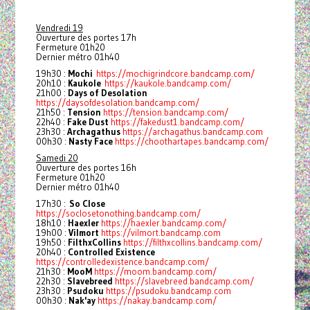
Vendredi 19
Ouverture des portes 17h
Fermeture 01h20
Dernier métro 01h40
19h30 :
Mochi
https://mochigrindcore.bandcamp.com/
20h10 :
Kaukole
https://kaukole.bandcamp.com/
21h00 :
Days of Desolation
https://daysofdesolation.bandcamp.com/
21h50 :
Tension
https://tension.bandcamp.com/
22h40 :
Fake Dust
https://fakedust1.bandcamp.com/
23h30 :
Archagathus
https://archagathus.bandcamp.com
00h30 :
Nasty Face
https://choothartapes.bandcamp.com/
Samedi 20
Ouverture des portes 16h
Fermeture 01h20
Dernier métro 01h40
17h30 :
So Close
https://soclosetonothing.bandcamp.com/
18h10 :
Haexler
https://haexler.bandcamp.com/
19h00 :
Vilmort
https://vilmort.bandcamp.com
19h50 :
FilthxCollins
https://filthxcollins.bandcamp.com/
20h40 :
Controlled Existence
https://controlledexistence.bandcamp.com/
21h30 :
MooM
https://moom.bandcamp.com/
22h30 :
Slavebreed
https://slavebreed.bandcamp.com/
23h30 :
Psudoku
https://psudoku.bandcamp.com
00h30 :
Nak'ay
https://nakay.bandcamp.com/