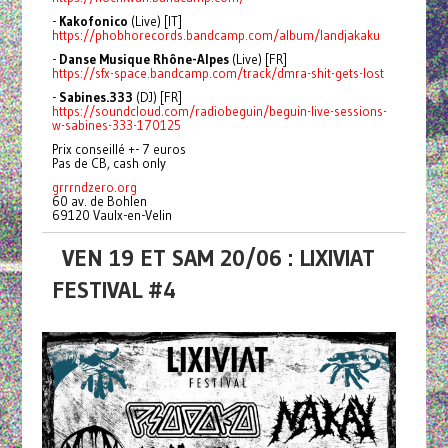
-
Kakofonico
(Live) [IT]
https://phobhorecords.bandcamp.com/album/landjakaku
-
Danse Musique Rhône-Alpes
(Live) [FR]
https://sfx-space.bandcamp.com/track/dmra-shit-gets-lost
-
Sabines.333
(DJ) [FR]
https://soundcloud.com/radiobeguin/beguin-live-sessions-
w-sabines-333-170125
Prix conseillé +- 7 euros
Pas de CB, cash only
grrrndzero.org
60 av. de Bohlen
69120 Vaulx-en-Velin
VEN 19 ET SAM 20/06 : LIXIVIAT
FESTIVAL #4