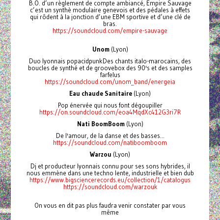
B.O. d’un règlement de compte ambiancé, Empire Sauvage
c’est un synthè modulaire genevois et des pédales à effets
qui rôdent à la jonction d’une EBM sportive et d’une clé de
bras.
https://soundcloud.com/empire-sauvage
Unom
(Lyon)
Duo lyonnais popacidpunkDes chants italo-marocains, des
boucles de synthé et de groovebox des 90's et des samples
farfelus
https://soundcloud.com/unom_band/energeia
Eau chaude Sanitaire
(Lyon)
Pop énervée qui nous font dégoupiller
https://on.soundcloud.com/eoa4MqdXc412G3ri7R
Nati BoomBoom
(Lyon)
De l'amour, de la danse et des basses...
https://soundcloud.com/natiboomboom
Warzou
(Lyon)
Dj et producteur lyonnais connu pour ses sons hybrides, il
nous emmène dans une techno lente, industrielle et bien dub
https://www.bigsciencerecords.eu/collection/1/catalogus
https://soundcloud.com/warzouk
On vous en dit pas plus faudra venir constater par vous
même