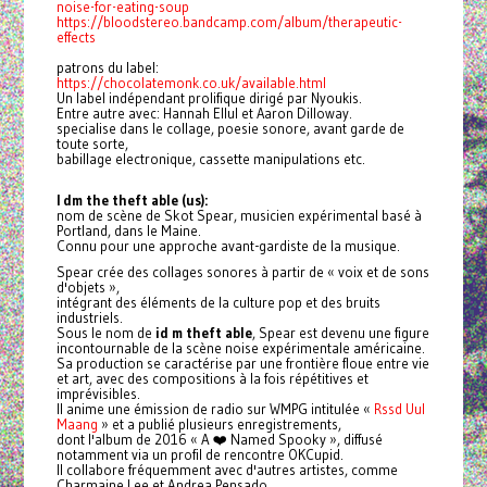
noise-for-eating-soup
https://bloodstereo.bandcamp.com/album/therapeutic-
effects
patrons du label:
https://chocolatemonk.co.uk/available.html
Un label indépendant prolifique dirigé par Nyoukis.
Entre autre avec: Hannah Ellul et Aaron Dilloway.
specialise dans le collage, poesie sonore, avant garde de
toute sorte,
babillage electronique, cassette manipulations etc.
I dm the theft able (us):
nom de scène de Skot Spear, musicien expérimental basé à
Portland, dans le Maine.
Connu pour une approche avant-gardiste de la musique.
Spear crée des collages sonores à partir de « voix et de sons
d'objets »,
intégrant des éléments de la culture pop et des bruits
industriels.
Sous le nom de
id m theft able
, Spear est devenu une figure
incontournable de la scène noise expérimentale américaine.
Sa production se caractérise par une frontière floue entre vie
et art, avec des compositions à la fois répétitives et
imprévisibles.
Il anime une émission de radio sur WMPG intitulée «
Rssd Uul
Maang
» et a publié plusieurs enregistrements,
dont l'album de 2016 « A ❤️ Named Spooky », diffusé
notamment via un profil de rencontre OKCupid.
Il collabore fréquemment avec d'autres artistes, comme
Charmaine Lee et Andrea Pensado.