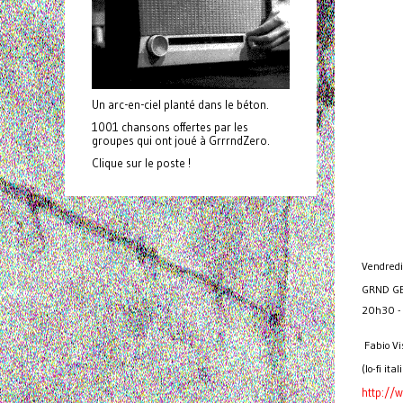
Un arc-en-ciel planté dans le béton.
1001 chansons offertes par les
groupes qui ont joué à GrrrndZero.
Clique sur le poste !
Vendred
GRND G
20h30 -
Fabio Vis
(lo-fi it
http://