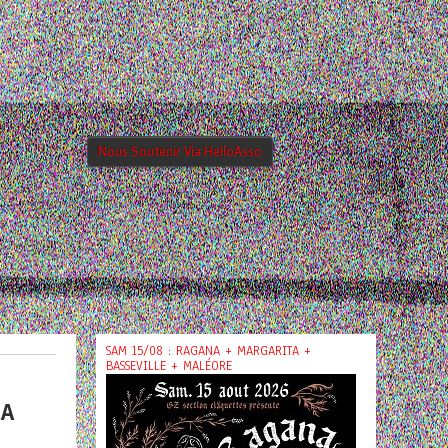
Nous Soutenir Via HelloAsso
SAM 15/08 : RAGANA + MARGARITA +
BASSEVILLE + MALÉORE
CA