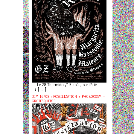
Le 28 Thermidor/15 août, jour férié
s [ ... ]
DIM 16/08 : FOSSILIZATION + PHOBOCOSM +
GROTESQUERIE