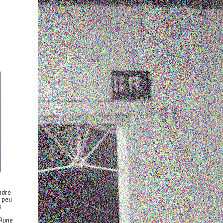
ndre
n peu
s
 Rune