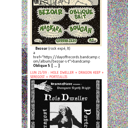
Bezoar
(rock expé, It)
a
href="https://dayoffrecords.bandcamp.c
om/album/bezoar-s-t">bandcamp
Oblique S [ ... ]
LUN 21/09 : HOLE DWELLER + DRAGON KEEP +
SEREGOST + PORTCULLIS