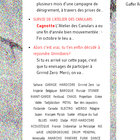
plusieurs mois d’une campagne de
Gaffer R
dénigrement, à travers des prises de...
SURVIE DE L'ATELIER DES CANULARS
Cagnotte
L’Atelier des Canulars a eu
une fin d'année bien mouvementée : -
Fin octobre le lieu a...
Alors c'est vrai, tu t'es enfin décidé à
rejoindre Grrrndzero?
Si tu es arrivé sur cette page, c'est
que tu envisages de participer à
Grrrnd Zero. Merci, on va...
Sahara
GARAGE
HARDCORE
Grrrnd Zero
La
triperie
Belgique
BAROQUE
Russie
STONER
AVANT-GARDE
Festival
CHAOS
Projection
Grèce
Vidéo
Tadjikistan
METAL
Bar des capucins
Finlande
Canada
ELECTRO
WEIRDO
Pologne
Japon
Kraspek Mysik
Suède
Afrique du Sud
BLUES
HARD
Italie
POST-HARDCORE
ACOUSTIQUE
France
Indonésie
Le Periscope
NO
WAVE
UNDERGROUND
DRUM
MINIMAL
Venezuela
ANARCHO
FANFARE
FUNK
DANCE