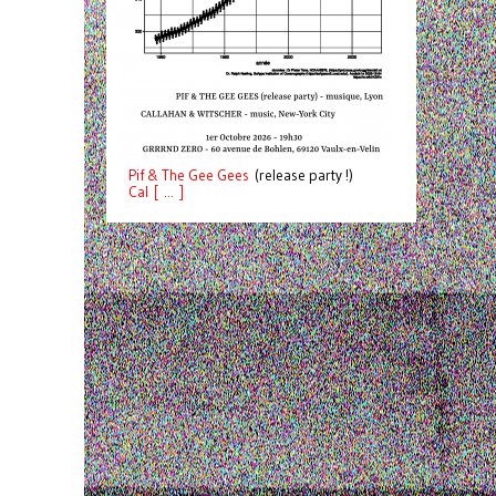
Pif
& The Gee Gees
(release party !)
C
a
l [ ... ]