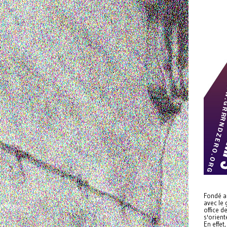
Fondé au
avec le 
office d
s'orient
En effet