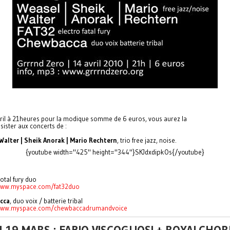
vril à 21heures pour la modique somme de 6 euros, vous aurez la
ssister aux concerts de :
Walter | Sheik Anorak | Mario Rechtern
, trio free jazz, noise.
{youtube width="425" height="344"}SKJdxdipkOs{/youtube}
 total fury duo
www.myspace.com/
fat32duo
cca
, duo voix / batterie tribal
www.myspace.com/
chewbaccadrumandvoice