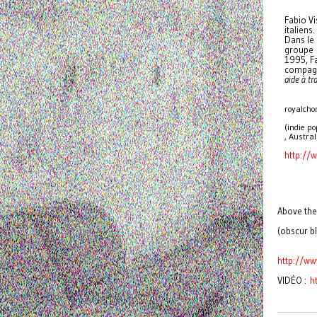
Fabio Vi
italiens.
Dans le
groupe
1995, F
compagni
aide à tra
royalcho
(indie po
, Austral
http://
Above the
(obscur bl
http://w
VIDÉO :
h