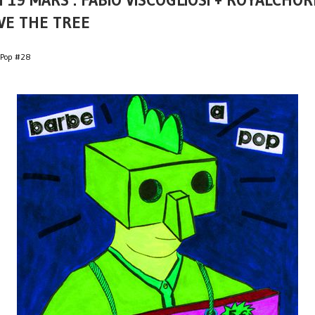
 19 MARS : FABIO VISCOGLIOSI + ROYALCHOR
VE THE TREE
 Pop #28