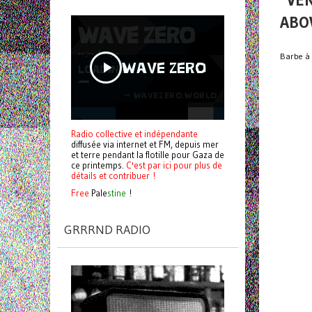
VEN
ABO
Barbe à
Radio collective et indépendante
diffusée via internet et FM, depuis mer
et terre pendant la flotille pour Gaza de
ce printemps.
C'est par ici pour plus de
détails et contribuer !
Free
Pale
stine
!
GRRRND RADIO