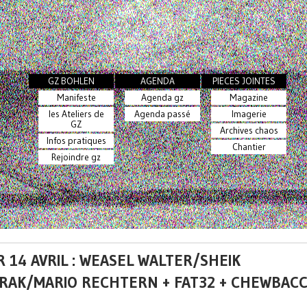
GZ BOHLEN
AGENDA
PIECES JOINTES
Manifeste
Agenda gz
Magazine
les Ateliers de
Agenda passé
Imagerie
GZ
Archives chaos
Infos pratiques
Chantier
Rejoindre gz
 14 AVRIL : WEASEL WALTER/SHEIK
RAK/MARIO RECHTERN + FAT32 + CHEWBAC