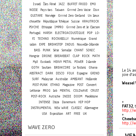
Israel
Îles Féroé
JAZZ
BUFFET FROID
EMO
NOISE
Pays-bas
Taiwan
Grrrnd Zero Vaise
Divx
GUITARE
Norvège
Grrrnd Zero Gerland
Un lieux
chouette
République Tchèque
Suisse
KRAUTROCK
PSYCHE
Ethiopie
IMPRO
Grrrnd Zero et le Clacson
Portugal
HARSH
ELECTROACOUSTIQUE
POP
LO-
FI
TECHNO
ROCKABILLY
Numérique
Grand
salon
EXPE
BREAKSTEP
INDUS
Nouvelle-Zélande
BASS
PUNK
Série
Somalie
CHANT
SONIC
Hongrie
DRONE
BREAKBEAT
CLAP
ROCK
MATH
Mp3
Euskadi
HEAVY METAL
POWER
Islande
GOTH
Soutien
BREAKCORE
Le Tostaki
Ghana
Le 14 a
ABSTRACT
DARK
DISCO
FOLK
Espagne
GRIND
joie d'a
SURF
Malaysie
Australie
AMBIANT
Hollande
Weasel 
Concert
POST-PUNK
ETHNO
Magazine
POST
Lettonie
PROG
lab
MENTAL
COLDWAVE
CRUST
POST-ROCK
Autriche
INDIE
DOOM
Macédoine
+
INTENSE
Ibiza
Danemark
HIP HOP
FAT32
,
INSTRUMENTAL
NEW WAVE
CLASSIC
Allemagne
http://
USA
Exposition
ART
FREE
UK
+
Chewba
http://
WAVE ZERO