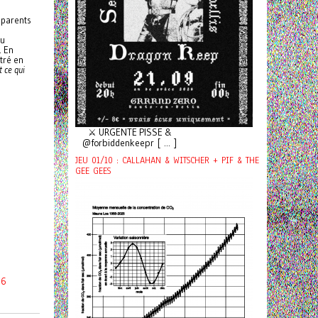
parents
du
. En
tré en
t ce qui
⚔️ URGENTE PISSE &
@forbiddenkeepr [ ... ]
JEU 01/10 : CALLAHAN & WITSCHER + PIF & THE
GEE GEES
06