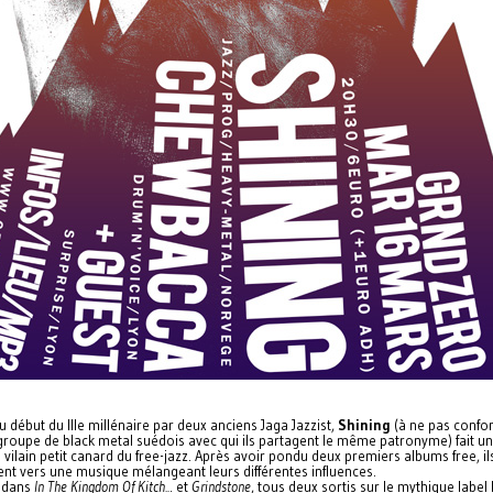
 début du IIIe millénaire par deux anciens Jaga Jazzist,
Shining
(à ne pas confo
groupe de black metal suédois avec qui ils partagent le même patronyme) fait u
e vilain petit canard du free-jazz. Après avoir pondu deux premiers albums free, il
ent vers une musique mélangeant leurs différentes influences.
, dans
In The Kingdom Of Kitch..
. et
Grindstone
, tous deux sortis sur le mythique label