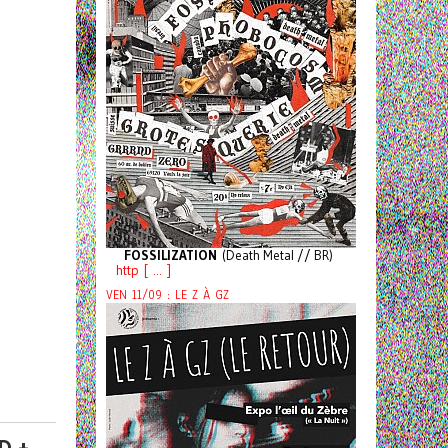
FOSSILIZATION
(Death Metal // BR)
http [ ... ]
VEN 11/09 : LE Z À GZ