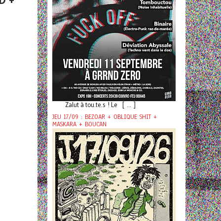
D +
Zalut à tou.te.s ! Le [ ... ]
JEU 17/09 : BEZOAR + OBLIQUE SHIT +
MASKARA + BOUCAN