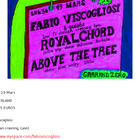
i 19 Mars
ERLAND
 5 EUROS
cogliosi
alian crooning, Lyon)
www.myspace.com/
fabioviscogliosi