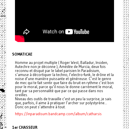
SOMATICAE
Homme au projet multiple ( Roger West, Balladur, Insiden,
Autechre non je déconne ), Amédée de Murcia, deux fois
reconnu et disqué par le label parisien In Paradisium,
s’amuse à décortiquer la techno, l’electro-funk, le drône et la
noise d’une manière puissante et généreuse. C’est le genre
de mec qui te fait sentir que faire du bruit en rythme c’est bon
pour le moral, parce qu’il nous le donne carrément le moral,
tant par sa personnalité que par ce qui passe dans nos
oreilles.
Niveau des outils de travaille c’est un peu la surprise, je sais
que, parfois, il aime à pratiquer l’archer sur polystyrène...
Donc on peut s’attendre à tout.
https://inparadisum.bandcamp.com/album/catharsis
1er CHASSEUR