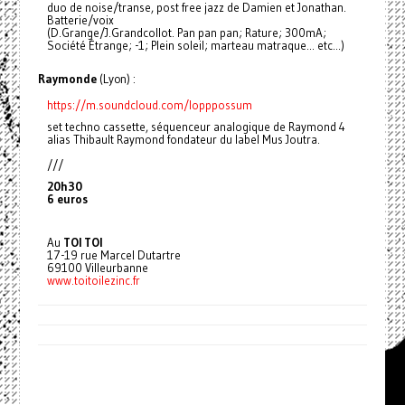
duo de noise/transe, post free jazz de Damien et Jonathan.
Batterie/voix
(D.Grange/J.Grandcollot. Pan pan pan; Rature; 300mA;
Société Étrange; -1; Plein soleil; marteau matraque... etc...)
Raymonde
(Lyon) :
https://m.soundcloud.com/lopppossum
set techno cassette, séquenceur analogique de Raymond 4
alias Thibault Raymond fondateur du label Mus Joutra.
///
20h30
6 euros
Au
TOI TOI
17-19 rue Marcel Dutartre
69100 Villeurbanne
www.toitoilezinc.fr