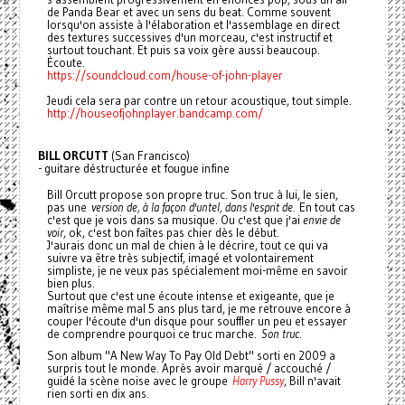
de Panda Bear et avec un sens du beat. Comme souvent
lorsqu'on assiste à l'élaboration et l'assemblage en direct
des textures successives d'un morceau, c'est instructif et
surtout touchant. Et puis sa voix gère aussi beaucoup.
Écoute.
https://soundcloud.com/house-of-john-player
Jeudi cela sera par contre un retour acoustique, tout simple.
http://houseofjohnplayer.bandcamp.com/
BILL ORCUTT
(San Francisco)
- guitare déstructurée et fougue infine
Bill Orcutt propose son propre truc. Son truc à lui, le sien,
pas une
version de, à la façon d'untel, dans l'esprit de.
En tout cas
c'est que je vois dans sa musique. Ou c'est que j'ai
envie de
voir
, ok, c'est bon faîtes pas chier dès le début.
J'aurais donc un mal de chien à le décrire, tout ce qui va
suivre va être très subjectif, imagé et volontairement
simpliste, je ne veux pas spécialement moi-même en savoir
bien plus.
Surtout que c'est une écoute intense et exigeante, que je
maîtrise même mal 5 ans plus tard, je me retrouve encore à
couper l'écoute d'un disque pour souffler un peu et essayer
de comprendre pourquoi ce truc marche.
Son truc
.
Son album "A New Way To Pay Old Debt" sorti en 2009 a
surpris tout le monde. Après avoir marqué / accouché /
guidé la scène noise avec le groupe
Harry Pussy
, Bill n'avait
rien sorti en dix ans.