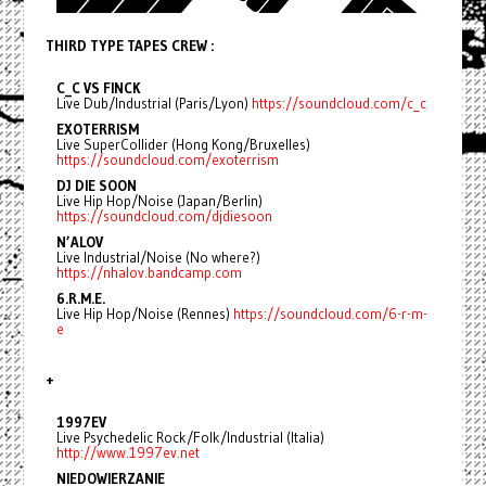
THIRD TYPE TAPES CREW :
C_C VS FINCK
Live Dub/Industrial (Paris/Lyon)
https://soundcloud.com/c_c
EXOTERRISM
Live SuperCollider (Hong Kong/Bruxelles)
https://soundcloud.com/exoterrism
DJ DIE SOON
Live Hip Hop/Noise (Japan/Berlin)
https://soundcloud.com/djdiesoon
N’ALOV
Live Industrial/Noise (No where?)
https://nhalov.bandcamp.com
6.R.M.E.
Live Hip Hop/Noise (Rennes)
https://soundcloud.com/6-r-m-
e
+
1997EV
Live Psychedelic Rock/Folk/Industrial (Italia)
http://www.1997ev.net
NIEDOWIERZANIE