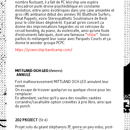
nombre fluctuant, il a fait de PC Worship une espère
d'escadron punk-drone-psychédélique en constante
évolution, entre jams ésotériques dans une cave amiantée et
gros riffs ambiance début des années 90 (Butthole Surfers,
Meat Puppets, voire Stereopathetic Soulmanure de Beck
pour le côté blues dégénéré). Il parait qu'en concert ça
donne des improvisations hagardes où on retrouve du
circuit-bending, du piano, du violencelle, ainsi qu'une foule
d'instruments fabriqués, dont une fameuse "
shitar
". Sinon
parfois ils mélangent leur sueur avec Parquets Courts et ça
donne le wonder groupe PCPC.
https://pcworship.bandcamp.com/
MITTLAND OCH LEO
(Anvers)
ANNULÉ
Fort malheureusement MITTLAND OCH LEO annulent leur
venue.
On essaye de trouver quelqu'un ou quelque chose pour les
remplacer.
En attendant, sachez qu'il y aura des nouilles sautées
coriandre/cacahuète option crevettes à prix libre, ainsi que
du punch.
202 PROJECT
(St-é)
Projet solo du géant stéphanois JP, genre un peu indus, post-