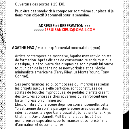
Ouverture des portes à 19H30.
Peut-être des sandwich à composer soit-même sur place si je
tiens mon objectif 0 sommeil pour la semaine.
ADRESSE et RESERVATION
>>>
>>>>>
JESUISANXIEUX@GMAIL.COM
AGATHE MAX
/ violon expérimental minimaliste (Lyon)
Artiste contemporaine lyonnaise, Agathe max est violoniste
de formation. Après dix ans de conservatoire et de musique
classique, la découverte des disques de sonic youth lui ouvre
tout un pan de la scène noise new yorkaise et de l'école
minimaliste américaine (Terry Riley, La Monte Young, Tony
Conrad).
Ses performances solo, composées ou improvisées selon
les projets auxquels elle participe, sont constituées de
strates de boucles hypnotiques, de pédales d’effets créant
des textures sonores riches et variées qui renforcent une
forte impression d’immersion.
Électron libre d’une scène déjà non conventionnelle, cette
"plasticienne du son" a partagé la scène avec des artistes
internationaux tels que Carla Bozulich, Jonathan Kane, Rhys
Chatham, David Daniell, Melt Banana et participé à de
nombreuses expositions, performances et sonorisé films
d'animation et documentaires.