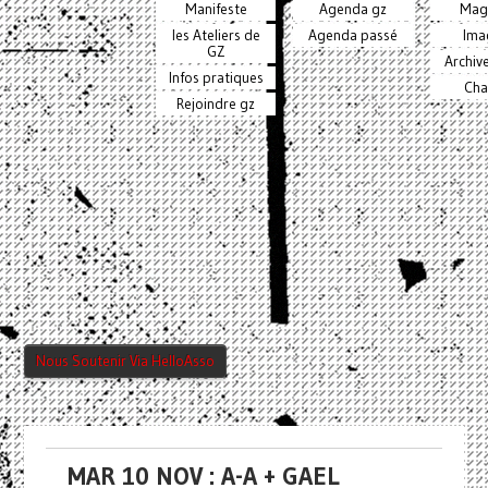
Manifeste
Agenda gz
Mag
les Ateliers de
Agenda passé
Ima
GZ
Archiv
Infos pratiques
Cha
Rejoindre gz
Nous Soutenir Via HelloAsso
MAR 10 NOV : A-A + GAEL