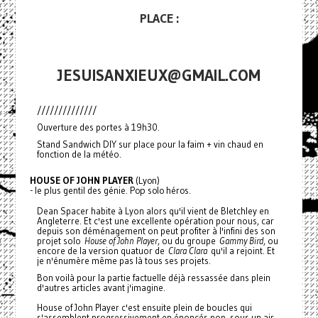
PLACE :
JESUISANXIEUX@GMAIL.COM
//////////////
Ouverture des portes à 19h30.
Stand Sandwich DIY sur place pour la faim + vin chaud en
fonction de la météo.
HOUSE OF JOHN PLAYER
(Lyon)
- le plus gentil des génie. Pop solo héros.
Dean Spacer habite à Lyon alors qu'il vient de Bletchley en
Angleterre. Et c'est une excellente opération pour nous, car
depuis son déménagement on peut profiter à l'infini des son
projet solo
House of John Player
, ou du groupe
Gammy Bird
, ou
encore de la version quatuor de
Clara Clara
qu'il a rejoint. Et
je n'énumère même pas là tous ses projets.
Bon voilà pour la partie factuelle déjà ressassée dans plein
d'autres articles avant j'imagine.
House of John Player c'est ensuite plein de boucles qui
s'assemblent progressivement en énoncés pop, sous un air