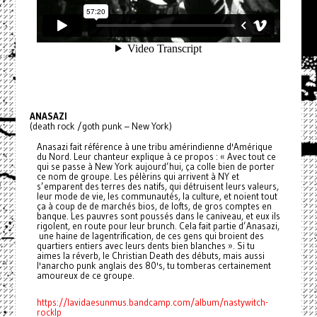
ANASAZI
(death rock /goth punk – New York)
Anasazi fait référence à une tribu amérindienne d'Amérique
du Nord. Leur chanteur explique à ce propos : « Avec tout ce
qui se passe à New York aujourd’hui, ça colle bien de porter
ce nom de groupe. Les pélèrins qui arrivent à NY et
s’emparent des terres des natifs, qui détruisent leurs valeurs,
leur mode de vie, les communautés, la culture, et noient tout
ça à coup de de marchés bios, de lofts, de gros comptes en
banque. Les pauvres sont poussés dans le caniveau, et eux ils
rigolent, en route pour leur brunch. Cela fait partie d’Anasazi,
­­ une haine de lagentrification, de ces gens qui broient des
quartiers entiers avec leurs dents bien blanches ». Si tu
aimes la réverb, le Christian Death des débuts, mais aussi
l'anarcho punk anglais des 80's, tu tomberas certainement
amoureux de ce groupe.
https://lavidaesunmus.bandcamp.com/album/nasty­witch­
rock­lp