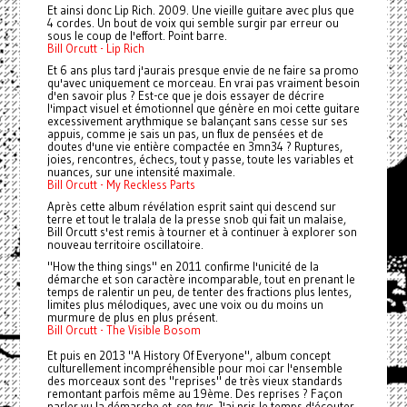
Et ainsi donc Lip Rich. 2009. Une vieille guitare avec plus que
4 cordes. Un bout de voix qui semble surgir par erreur ou
sous le coup de l'effort. Point barre.
Bill Orcutt - Lip Rich
Et 6 ans plus tard j'aurais presque envie de ne faire sa promo
qu'avec uniquement ce morceau. En vrai pas vraiment besoin
d'en savoir plus ? Est-ce que je dois essayer de décrire
l'impact visuel et émotionnel que génère en moi cette guitare
excessivement arythmique se balançant sans cesse sur ses
appuis, comme je sais un pas, un flux de pensées et de
doutes d'une vie entière compactée en 3mn34 ? Ruptures,
joies, rencontres, échecs, tout y passe, toute les variables et
nuances, sur une intensité maximale.
Bill Orcutt - My Reckless Parts
Après cette album révélation esprit saint qui descend sur
terre et tout le tralala de la presse snob qui fait un malaise,
Bill Orcutt s'est remis à tourner et à continuer à explorer son
nouveau territoire oscillatoire.
"How the thing sings" en 2011 confirme l'unicité de la
démarche et son caractère incomparable, tout en prenant le
temps de ralentir un peu, de tenter des fractions plus lentes,
limites plus mélodiques, avec une voix ou du moins un
murmure de plus en plus présent.
Bill Orcutt - The Visible Bosom
Et puis en 2013 "A History Of Everyone", album concept
culturellement incompréhensible pour moi car l'ensemble
des morceaux sont des "reprises" de très vieux standards
remontant parfois même au 19ème. Des reprises ? Façon
parler vu la démarche et
son truc.
J'ai pris le temps d'écouter