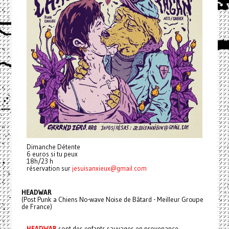
Dimanche Détente
6 euros si tu peux
18h/23 h
réservation sur
jesuisanxieux@gmail.com
HEADWAR
(Post Punk a Chiens No-wave Noise de Bâtard - Meilleur Groupe
de France)
HEADWAR
sont des enfants sauvages en provenance