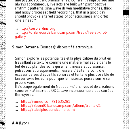
and psychoacoustic phenomenas. Constantly improvised and
always spontaneous, live acts are built with psychoactive
rhythmic patterns, sine wave driven meditative drones, thick
and noisy processed field recordings, that in a good day
should provoke altered states of consciousness and orbit
one´s head."
→
http://zerojardins.org
→
http://orilarecords.bandcamp.com/track/live-at-knot-
gallery
Simon Deterne
(Bourges): dispositif électronique ...
Simon explore les potentialités et la physicalitée du bruit en
travaillant sa texture comme une matière malléable dans le
but de sculpter des sons qui allient finesse et puissance,
pulsations et craquements. Il essaie d’éviter le contrôle
excessif de ses dispositifs sonores et tente le plus possible de
laisser vivre les sons pour que le matériau puisse suivre sa
propre voie.
Il s'occupe également du Netlabel - d’archives et de créations
sonores - LABEL+ et d'ODC, cave incontournable des soirées
Berruyères.
→
https://vimeo.com/91635281
→
https://8point0.bandcamp.com/album/trente-21
→
https://labelplus.bandcamp.com/
A-A
(Lyon) :