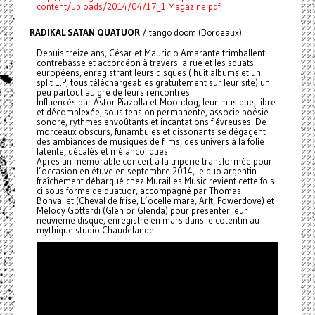
content/uploads/2014/04/17_1.Magazine.pdf
RADIKAL SATAN QUATUOR
/ tango doom (Bordeaux)
Depuis treize ans, César et Mauricio Amarante trimballent
contrebasse et accordéon à travers la rue et les squats
européens, enregistrant leurs disques ( huit albums et un
split E.P, tous téléchargeables gratuitement sur leur site) un
peu partout au gré de leurs rencontres.
Influencés par Astor Piazolla et Moondog, leur musique, libre
et décomplexée, sous tension permanente, associe poésie
sonore, rythmes envoûtants et incantations fiévreuses. De
morceaux obscurs, funambules et dissonants se dégagent
des ambiances de musiques de films, des univers à la folie
latente, décalés et mélancoliques.
Après un mémorable concert à la triperie transformée pour
l’occasion en étuve en septembre 2014, le duo argentin
fraîchement débarqué chez Murailles Music revient cette fois-
ci sous forme de quatuor, accompagné par Thomas
Bonvallet (Cheval de frise, L’ocelle mare, Arlt, Powerdove) et
Melody Gottardi (Glen or Glenda) pour présenter leur
neuvième disque, enregistré en mars dans le cotentin au
mythique studio Chaudelande.