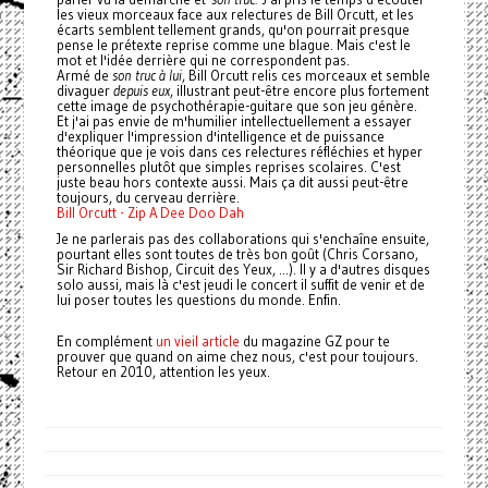
les vieux morceaux face aux relectures de Bill Orcutt, et les
écarts semblent tellement grands, qu'on pourrait presque
pense le prétexte reprise comme une blague. Mais c'est le
mot et l'idée derrière qui ne correspondent pas.
Armé de
son truc à lui
, Bill Orcutt relis ces morceaux et semble
divaguer
depuis eux
, illustrant peut-être encore plus fortement
cette image de psychothérapie-guitare que son jeu génère.
Et j'ai pas envie de m'humilier intellectuellement a essayer
d'expliquer l'impression d'intelligence et de puissance
théorique que je vois dans ces relectures réfléchies et hyper
personnelles plutôt que simples reprises scolaires. C'est
juste beau hors contexte aussi. Mais ça dit aussi peut-être
toujours, du cerveau derrière.
Bill Orcutt - Zip A Dee Doo Dah
Je ne parlerais pas des collaborations qui s'enchaîne ensuite,
pourtant elles sont toutes de très bon goût (Chris Corsano,
Sir Richard Bishop, Circuit des Yeux, ...). Il y a d'autres disques
solo aussi, mais là c'est jeudi le concert il suffit de venir et de
lui poser toutes les questions du monde. Enfin.
En complément
un vieil article
du magazine GZ pour te
prouver que quand on aime chez nous, c'est pour toujours.
Retour en 2010, attention les yeux.