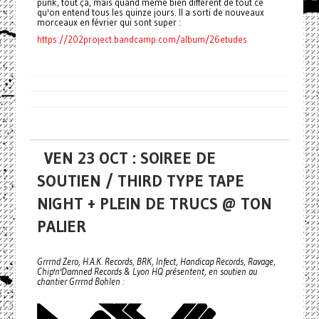
punk, tout ça, mais quand même bien différent de tout ce
qu'on entend tous les quinze jours. Il a sorti de nouveaux
morceaux en février qui sont super :
https://202project.bandcamp.com/album/26etudes
VEN 23 OCT : SOIREE DE
SOUTIEN / THIRD TYPE TAPE
NIGHT + PLEIN DE TRUCS @ TON
PALIER
Grrrnd Zero, H.A.K. Records, BRK, Infect, Handicap Records, Ravage,
Chip'n'Damned Records & Lyon HQ présentent, en soutien au
chantier Grrrnd Bohlen :