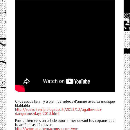
Ci-dessous lien il y a plein de vidéos d'animé avec sa musique
blablabla
http://roskofrenija.blogspot.fr/2013/12/agathe-max-
dangerous-days-2013.html
Puis un lien vers un article pour frimer devant tes copains que
tu amèneras découvrir.
http://www.agathemaxmusic.com/wp-