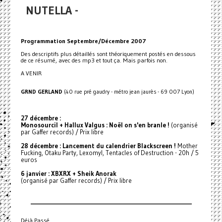
NUTELLA -
Programmation Septembre/Décembre 2007
Des descriptifs plus détaillés sont théoriquement postés en dessous
de ce résumé, avec des mp3 et tout ça. Mais parfois non.
A VENIR
GRND GERLAND
(40 rue pré gaudry - métro jean jaurès - 69 007 Lyon)
27 décembre :
Monosourcil + Hallux Valgus : Noël on s'en branle !
(organisé
par Gaffer records) / Prix libre
28 décembre : Lancement du calendrier Blackscreen !
Mother
Fucking, Otaku Party, Lexomyl, Tentacles of Destruction - 20h / 5
euros
6 janvier : XBXRX + Sheik Anorak
(organisé par Gaffer records) / Prix libre
_________________________________________________________________
Déjà Passé