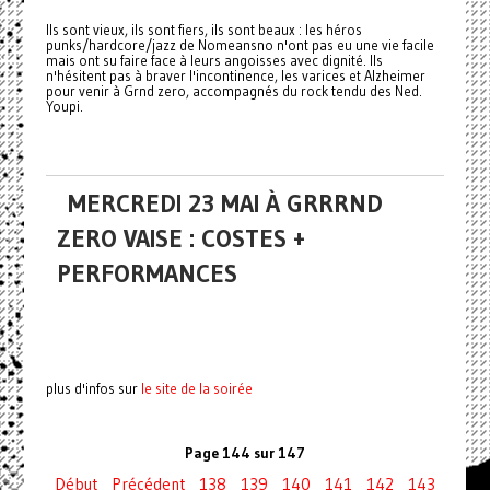
Ils sont vieux, ils sont fiers, ils sont beaux : les héros
punks/hardcore/jazz de Nomeansno n'ont pas eu une vie facile
mais ont su faire face à leurs angoisses avec dignité. Ils
n'hésitent pas à braver l'incontinence, les
varices
et Alzheimer
pour venir à Grnd zero, accompagnés du rock tendu des Ned.
Youpi.
MERCREDI 23 MAI À GRRRND
ZERO VAISE : COSTES +
PERFORMANCES
plus d'infos sur
le site de la soirée
Page 144 sur 147
Début
Précédent
138
139
140
141
142
143