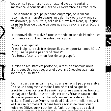
Vous on sait pas, mais nous on attend avec une certaine
impatience le concert de Liars ce 21 Novembre à Grrrnd Zero.
Si on a snobé le groupe pendant longtemps, on a fini par
reconnaître la majesté quasi-infinie de They were so wrong so
we drowned, puis, surtout, celle de Drum's Not Dead, qui figure
parmi les trois ou quatre disques que nous avons le plus écouté
en 2006.
Leur nouvel album a divisé tout le monde au sein de l'équipe. Les
commentaires ont oscillé entre divers pôles :
-"waou, c'est génial"
-"c'est indigne, je suis très déçue, ils étaient pourtant mes héros"
-"bof, il ne se passe pas grand chose"
-"de toutes façons je m'en fous de ce groupe".
La crise en résultant est profonde, la tension s'accroît, nous
allons peut être nous séparer et devenir bénévoles aux nuits
sonores, ou militer au PS.
Pour ma part, j'ai fini par me construire un avis à peu près stable.
Ce disque éponyme est moins illuminé et radical que le
précédent, c'est certain. Il y a même plusieurs passages honteux
(le plagiat de Beck, Houseclouds, est une véritable catastrophe).
Mais si les premières minutes m'ennuient, le reste est plutôt
excitant. Tandis que Drum's not dead était un monolithe massif,
les Liars se promènent ici dans toutes sortes de directions :
noise répétitive, punk rock benet, funk rachitique, pop velvet