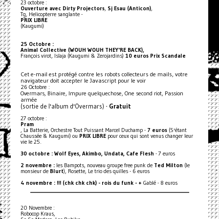
23 octobre :
Ouverture avec Dirty Projectors
,
Sj Esau (Anticon)
,
Tg, Helicopterre sanglante -
PRIX LIBRE
(Kaugumi)
25 Octobre :
Animal Collective (WOUH WOUH THEY'RE BACK),
François virot, Islaja (Kaugumi & Zerojardins)
10 euros Prix Scandale
Cet e-mail est protégé contre les robots collecteurs de mails, votre
navigateur doit accepter le Javascript pour le voir
26 Octobre :
Overmars, Binaire, Impure quelquechose, One second riot, Passion
armée
(sortie de l'album d'Overmars) -
Gratuit
27 octobre :
Pram
, La Batterie, Orchestre Tout Puissant Marcel Duchamp -
7 euros
(S'étant
Chaussée & Kaugumi) ou
PRIX LIBRE
pour ceux qui sont venus changer leur
vie le 25.
30 octobre : Wolf Eyes, Akimbo, Undata, Cafe Flesh
- 7 euros
2 novembre :
les Bampots, nouveau groupe free punk de
Ted Milton
(le
monsieur de
Blurt
), Rosette, Le trio des quilles - 6 euros
4 novembre : !!! (chk chk chk) - rois du funk - +
Gablé - 8 euros
_________________________________________________________________
20 Novembre :
Robocop Kraus,