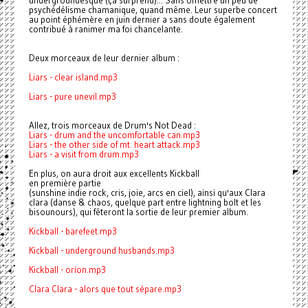
undergroundesque (ça surprend)... Sans omettre un peu de
psychédélisme chamanique, quand même. Leur superbe concert
au point éphémère en juin dernier a sans doute également
contribué à ranimer ma foi chancelante.
Deux morceaux de leur dernier album :
Liars - clear island.mp3
Liars - pure unevil.mp3
Allez, trois morceaux de Drum's Not Dead :
Liars - drum and the uncomfortable can.mp3
Liars - the other side of mt. heart attack.mp3
Liars - a visit from drum.mp3
En plus, on aura droit aux excellents Kickball
en première partie
(sunshine indie rock, cris, joie, arcs en ciel), ainsi qu'aux Clara
clara (danse & chaos, quelque part entre lightning bolt et les
bisounours), qui fêteront la sortie de leur premier album.
Kickball - barefeet.mp3
Kickball - underground husbands.mp3
Kickball - orion.mp3
Clara Clara - alors que tout sépare.mp3