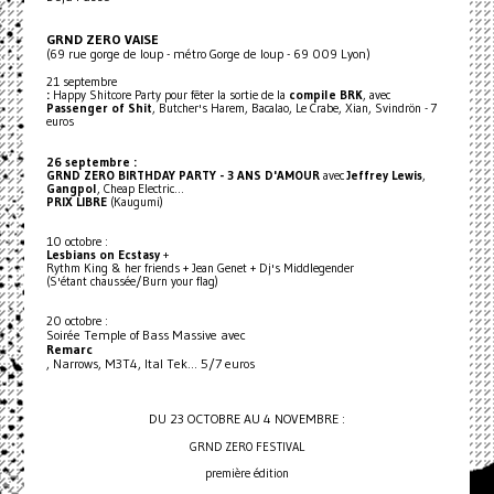
GRND ZERO VAISE
(69 rue gorge de loup - métro Gorge de loup - 69 009 Lyon)
21 septembre
:
Happy Shitcore Party pour fêter la sortie de la
compile BRK
, avec
Passenger of Shit
, Butcher's Harem, Bacalao, Le Crabe, Xian, Svindrön - 7
euros
26 septembre :
GRND ZERO BIRTHDAY PARTY - 3 ANS D'AMOUR
avec
Jeffrey Lewis
,
Gangpol
, Cheap Electric...
PRIX LIBRE
(Kaugumi)
10 octobre :
Lesbians on Ecstasy
+
Rythm King & her friends + Jean Genet + Dj's Middlegender
(S'étant chaussée/Burn your flag)
20 octobre :
Soirée Temple of Bass Massive avec
Remarc
, Narrows, M3T4, Ital Tek... 5/7 euros
DU 23 OCTOBRE AU 4 NOVEMBRE :
GRND ZERO FESTIVAL
première édition