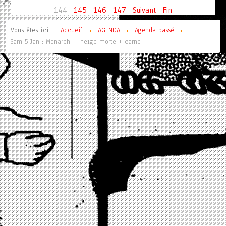
144
145
146
147
Suivant
Fin
Vous êtes ici :
Accueil
AGENDA
Agenda passé
Sam 5 Jan : Monarch! + neige morte + carne