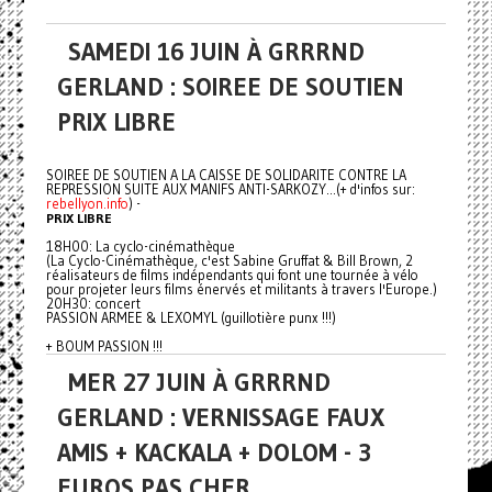
SAMEDI 16 JUIN À GRRRND
GERLAND : SOIREE DE SOUTIEN
PRIX LIBRE
SOIREE DE SOUTIEN A LA CAISSE DE SOLIDARITE CONTRE LA
REPRESSION SUITE AUX MANIFS ANTI-SARKOZY...(+ d'infos sur:
rebellyon.info
) -
PRIX LIBRE
18H00: La cyclo-cinémathèque
(La Cyclo-Cinémathèque, c'est Sabine Gruffat & Bill Brown, 2
réalisateurs de films indépendants qui font une tournée à vélo
pour projeter leurs films énervés et militants à travers l'Europe.)
20H30: concert
PASSION ARMEE & LEXOMYL (guillotière punx !!!)
+ BOUM PASSION !!!
MER 27 JUIN À GRRRND
GERLAND : VERNISSAGE FAUX
AMIS + KACKALA + DOLOM - 3
EUROS PAS CHER