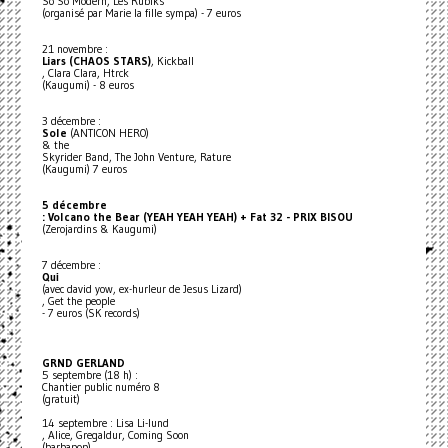
So So Modern, Les Rubiks
(organisé par Marie la fille sympa) - 7 euros
21 novembre :
Liars (CHAOS STARS)
, Kickball
, Clara Clara, Htrck
(Kaugumi) - 8 euros
3 décembre :
Sole
(ANTICON HERO)
& the
Skyrider Band, The John Venture, Rature
(Kaugumi) 7 euros
5 décembre
: Volcano the Bear (YEAH YEAH YEAH) + Fat 32 - PRIX BISOU
(Zerojardins & Kaugumi)
7 décembre :
Qui
(avec david yow, ex-hurleur de Jesus Lizard)
, Get the people
- 7 euros (SK records)
GRND GERLAND
5 septembre (18 h) :
Chantier public numéro 8
(gratuit)
14 septembre : Lisa Li-lund
, Alice, Gregaldur, Coming Soon
(barbapop)