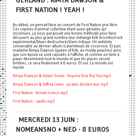
GERLAND : KIMYA DAWSON &
FIRST NATION ! YEAH !
Au début, on pensait faire un concert de First Nation prix libre.
Ces copines d'animal collective étant aussi géniales qu'
inconnues, ça nous paraissait une bonne méthode pour faire
découvrir au plus grand nombre leur mélange folk bricolée/rock
expérimental/blues destructuré/élans tribaux. Un antidote
convenable au dernier album (calamiteux) de cocorosie. Et puis
madame Kimya Dawson (queen of folk, ex-moldy peaches) ainsi
que son époux se sont rajoutés à l'affiche, et comme on tient à
payer décemment tout le monde et que les places seront
limitées, ce sera finalement à 6 euros. Et oui. Le monde est
injuste.
Kimya Dawson & Adam Green - Anyone Else But You.mp3
Kimya Dawson & Jeffrey Lewis - pirates declare war.mp3
First Nation - female trance.mp3
First Nation - swells.mp3
MERCREDI 13 JUIN :
NOMEANSNO + NED - 8 EUROS