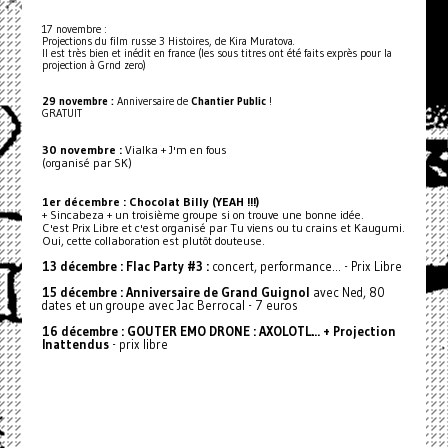
17 novembre :
Projections du film russe 3 Histoires, de Kira Muratova.
Il est très bien et inédit en france (les sous titres ont été faits exprès pour la
projection à Grnd zero)
29 novembre :
Anniversaire de
Chantier Public
!
GRATUIT
30 novembre :
Vialka + J'm en fous
(organisé par SK)
1er décembre : Chocolat Billy (YEAH !!!)
+ Sincabeza + un troisième groupe si on trouve une bonne idée.
C'est Prix Libre et c'est organisé par Tu viens ou tu crains et Kaugumi.
Oui, cette collaboration est plutôt douteuse.
13 décembre : Flac Party #3 :
concert, performance… - Prix Libre
15 décembre : Anniversaire de Grand Guignol
avec Ned, 80
dates et un groupe avec Jac Berrocal - 7 euros
16 décembre : GOUTER EMO DRONE : AXOLOTL… + Projection
Inattendus
- prix libre