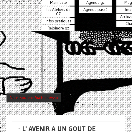
Manifeste
Agenda gz
Mag
les Ateliers de
Agenda passé
Ima
GZ
Archiv
Infos pratiques
Cha
Rejoindre gz
Nous Soutenir Via HelloAsso
- L' AVENIR A UN GOUT DE