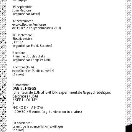
15 septembre :
June Madrona
(organisé par Alexia)
17 septembre :
expo collective Funhouse
de 19 h à 23 h (performance à 21 h)
30 septembre :
Electric electric
, Fat 32
(organisé par Frank Socrates)
2 octobre :
Kiiiiiii, le club des chats
(organisé par Tringa et Ubik)
3 octobre (18 h) :
expo Chantier Public numéro 9
(2 euros)
6 novembre :
DANIEL HIGGS
(chanteur de LUNGFISH! folk expérimentale & psychédélique,
Baltimore/USA)
/ SEE HI OH MY
/
PEDRO DE LA HOYA
- 20H30 / 5 euros (org. tu viens ou tu crains)
10 novembre :
La nuit de la science-fiction soviétique
(2 euros)