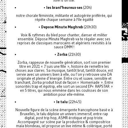
•
les branl'heureux·ses
(20h)
notre chorale féministe, militante et autogérée préférée, qui
répète chaque semaine à l'île égalité
•
Depose Minute Maghreb
(20h30)
Voix & rythmes du bled pour chanter, danser et militer
ensemble. Dépose Minute Maghreb va te régaler avec ses
reprises de classiques marocains et algériens revisités à la
sauce DMM !
•
Zorba
(21h30)
Zorba, rappeuse de nouvelle génération, sort son premier
titre en 2021 « J’suis une fille », histoire de remettre les
choses aux claires. Sa musique, tantôt brut, tantôt douce, est
servie avec un univers bien à elle, ou l’on y retrouve une DA
originale et pleine d’énergie. Entre cru et suave, sensible et
tranchant, Zorba produit tout de façon « Homemade ». Entre
sonorités trap et égotrip, elle sort un second EP« RAPSTAR »
en 5 titres, qui nous emmène dans les coulisses de son
ambition pour elle-même.
•
le talu
(22h45)
Nouvelle figure de la scène émergente francophone basé·e à
Bruxelles, le talu déploie un univers immersif, entre rap
digital, post trip hop, ASMR érotique et pop triste.
Accompagné sur scène par la productrice & compositrice
maïa blondeau, iel propose un live intime & colérique, porté