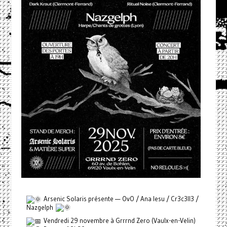
Arsenic Solaris présente — OvO / Ana Iesu / Cr3c3ll3 /
Nazgelph
Vendredi 29 novembre à Grrrnd Zero (Vaulx-en-Velin)