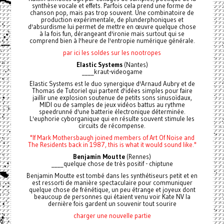
synthèse vocale et effets. Parfois cela prend une forme de
chanson pop, mais pas trop souvent. Une combinatoire de
production expérimentale, de plunderphoniques et
d'absurdisme lui permet de mettre en œuvre quelque chose
à la fois fun, dérangeant d'ironie mais surtout qui se
comprend bien à l'heure de l'entropie numérique générale.
par ici les soldes sur les nootropes
Elastic Systems
(Nantes)
____kraut-videogame
Elastic Systems est le duo synergique d'Arnaud Aubry et de
Thomas de Tutoriel qui partent d'idées simples pour faire
jaillir une explosion soutenue de petits sons sinusoïdaux,
MIDI ou de samples de jeux vidéos battus au rythme
speedrunné d'une batterie électronique déterminée.
L'euphorie cyborganique qui en résulte souvent stimule les
circuits de récompense.
"If Mark Mothersbaugh joined members of Art Of Noise and
The Residents back in 1987, this is what it would sound like."
Benjamin Moutte
(Rennes)
____quelque chose de très positif - chiptune
Benjamin Moutte est tombé dans les synthétiseurs petit et en
est ressorti de manière spectaculaire pour communiquer
quelque chose de frénétique, un peu étrange et joyeux dont
beaucoup de personnes qui étaient venu voir Kate NV la
dernière fois gardent un souvenir tout sourire
charger une nouvelle partie