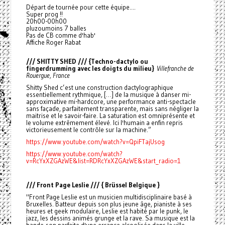
Départ de tournée pour cette équipe....
Super prog !!
20h00-00h00
pluzoumoins 7 balles
Pas de CB comme d'hab'
Affiche Roger Rabat
/// SHITTY SHED /// {Techno-dactylo ou
fingerdrumming avec les doigts du milieu}
Villefranche de
Rouergue, France
Shitty Shed c’est une construction dactylographique
essentiellement rythmique, […] de la musique à danser mi-
approximative mi-hardcore, une performance anti-spectacle
sans façade, parfaitement transparente, mais sans négliger la
maitrise et le savoir-faire. La saturation est omniprésente et
le volume extrêmement élevé. Ici l'humain a enfin repris
victorieusement le contrôle sur la machine.”
https://www.youtube.com/watch?v=QpiFTajUsog
https://www.youtube.com/watch?
v=RcYxXZGAzWE&list=RDRcYxXZGAzWE&start_radio=1
/// Front Page Leslie /// { Brüssel Belgique }
"Front Page Leslie est un musicien multidisciplinaire basé à
Bruxelles. Batteur depuis son plus jeune âge, pianiste à ses
heures et geek modulaire, Leslie est habité par le punk, le
jazz, les dessins animés grunge et la rave. Sa musique est la