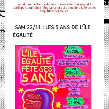
un album de clotûre du duo Surprise Barbue auquel il
participait, sorti chez l’Engeance et qui donne une idée de ses
amplitudes formelles
SAM 22/11 : LES 5 ANS DE L'ÎLE
ÉGALITÉ