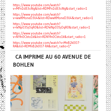
https://www.youtube.com/watch?
v=MFn14B3ciNg&list=RDMFn14B3ciNg&start_radio=1
https://www.youtube.com/watch?
v=wwKMoneD3U4&list=RDwwKMoneD3U4&start_radio=1
https://www.youtube.com/watch?
v=WNp03SjOqR0&list=RDWNp03SjOqR0&start_radio=1
https://www.youtube.com/watch?
v=NYfn0Cbto1k&list=RDNYfn0Cbto1k&start_radio=1
https://www.youtube.com/watch?v=MnB2k0O7-
RA&list=RDMnB2k0O7-RA&start_radio=1"
CA IMPRIME AU 60 AVENUE DE
BOHLEN