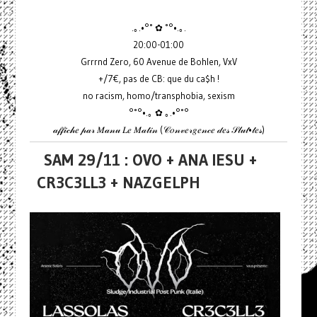
.｡.•°˚ ✿ ˚°•.｡.
20:00-01:00
Grrrnd Zero, 60 Avenue de Bohlen, VxV
+/7€, pas de CB: que du ca$h !
no racism, homo/transphobia, sexism
°˚°•.｡ ✿ ｡.•°˚°
𝒶𝒻𝒻𝒾𝒸𝒽𝑒 𝓅𝒶𝓇 𝑀𝒶𝓃𝓊 𝐿𝑒 𝑀𝒶𝓉𝒾𝓃 (𝒞𝑜𝓃𝓋𝑒𝓇𝑔𝑒𝓃𝒸𝑒 𝒹𝑒𝓈 𝒮𝓁𝓊𝓉•𝓉𝑒𝓈)
SAM 29/11 : OVO + ANA IESU +
CR3C3LL3 + NAZGELPH