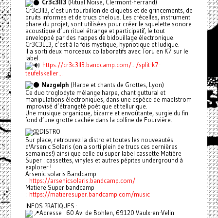
Cr3c3ll3
(Ritual Noise, Clermont-Ferrand)
Cr3c3ll3, c’est un tourbillon de cliquetis et de grincements, de
bruits informes et de trucs chelous. Les crécelles, instrument
phare du projet, sont utilisées pour créer le squelette sonore
acoustique d’un rituel étrange et participatif, le tout
enveloppé par des nappes de bidouillage électronique.
Cr3C3LL3, c’est à la fois mystique, hypnotique et ludique.
Il a sorti deux morceaux collaboratifs avec Toru en K7 sur le
label.
https://cr3c3ll3.bandcamp.com/.../split-k7-
teufelskeller...
Nazgelph
(Harpe et chants de Grottes, Lyon)
Ce duo troglodyte mélange harpe, chant guttural et
manipulations électroniques, dans une espèce de maelstrom
improvisé d’étrangeté poétique et tellurique.
Une musique organique, bizarre et envoûtante, surgie du fin
fond d’une grotte cachée dans la colline de Fourvière.
DISTRO
Sur place, retrouvez la distro et toutes les nouveautés
d'Arsenic Solaris (on a sorti plein de trucs ces dernières
semaines!) ainsi que celle du super label cassette Matière
Super : cassettes, vinyles et autres pépites underground à
explorer !
Arsenic solaris Bandcamp
:
https://arsenicsolaris.bandcamp.com/
Matiere Super bandcamp
:
https://matieresuper.bandcamp.com/music
INFOS PRATIQUES :
Adresse : 60 Av. de Bohlen, 69120 Vaulx-en-Velin