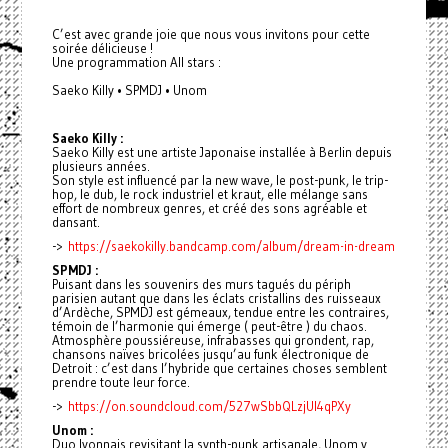
C’est avec grande joie que nous vous invitons pour cette
soirée délicieuse !
Une programmation All stars :
Saeko Killy • SPMDJ • Unom
Saeko Killy :
Saeko Killy est une artiste Japonaise installée à Berlin depuis
plusieurs années.
Son style est influencé par la new wave, le post-punk, le trip-
hop, le dub, le rock industriel et kraut, elle mélange sans
effort de nombreux genres, et créé des sons agréable et
dansant.
->
https://saekokilly.bandcamp.com/album/dream-in-dream
SPMDJ :
Puisant dans les souvenirs des murs tagués du périph
parisien autant que dans les éclats cristallins des ruisseaux
d’Ardèche, SPMDJ est gémeaux, tendue entre les contraires,
témoin de l’harmonie qui émerge ( peut-être ) du chaos.
Atmosphère poussiéreuse, infrabasses qui grondent, rap,
chansons naïves bricolées jusqu’au funk électronique de
Detroit : c’est dans l’hybride que certaines choses semblent
prendre toute leur force.
->
https://on.soundcloud.com/527wSbbQLzjUI4qPXy
Unom :
Duo lyonnais revisitant la synth-punk artisanale, Unom y