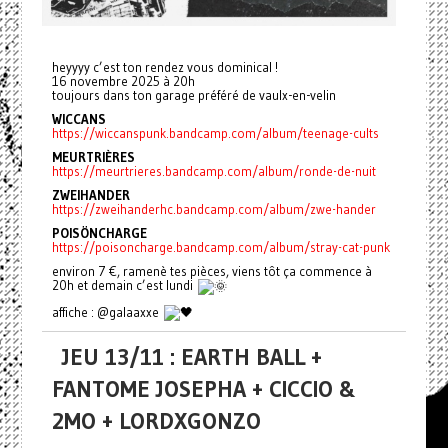
heyyyy c’est ton rendez vous dominical !
16 novembre 2025 à 20h
toujours dans ton garage préféré de vaulx-en-velin
WICCANS
https://wiccanspunk.bandcamp.com/album/teenage-cults
MEURTRIÈRES
https://meurtrieres.bandcamp.com/album/ronde-de-nuit
ZWEIHANDER
https://zweihanderhc.bandcamp.com/album/zwe-hander
POISÖNCHARGE
https://poisoncharge.bandcamp.com/album/stray-cat-punk
environ 7 €, ramenè tes pièces, viens tôt ça commence à
20h et demain c’est lundi
affiche : @galaaxxe
JEU 13/11 : EARTH BALL +
FANTOME JOSEPHA + CICCIO &
2MO + LORDXGONZO