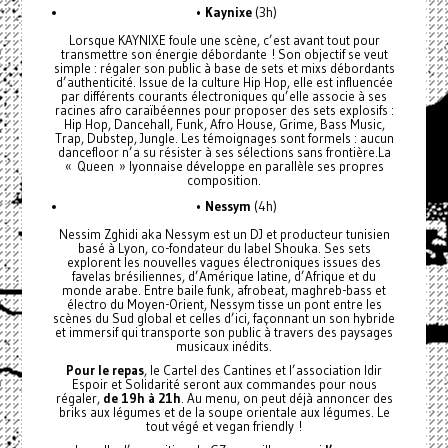
•
Kaynixe
(3h)
Lorsque KAYNIXE foule une scène, c’est avant tout pour
transmettre son énergie débordante ! Son objectif se veut
simple : régaler son public à base de sets et mixs débordants
d’authenticité. Issue de la culture Hip Hop, elle est influencée
par différents courants électroniques qu’elle associe à ses
racines afro caraïbéennes pour proposer des sets explosifs :
Hip Hop, Dancehall, Funk, Afro House, Grime, Bass Music,
Trap, Dubstep, Jungle. Les témoignages sont formels : aucun
dancefloor n’a su résister à ses sélections sans frontière.La
« Queen » lyonnaise développe en parallèle ses propres
composition.
•
Nessym
(4h)
Nessim Zghidi aka Nessym est un DJ et producteur tunisien
basé à Lyon, co-fondateur du label Shouka. Ses sets
explorent les nouvelles vagues électroniques issues des
favelas brésiliennes, d’Amérique latine, d’Afrique et du
monde arabe. Entre baile funk, afrobeat, maghreb-bass et
électro du Moyen-Orient, Nessym tisse un pont entre les
scènes du Sud global et celles d’ici, façonnant un son hybride
et immersif qui transporte son public à travers des paysages
musicaux inédits.
Pour le repas
, le Cartel des Cantines et l’association Idir
Espoir et Solidarité seront aux commandes pour nous
régaler,
de 19h à 21h
. Au menu, on peut déjà annoncer des
briks aux légumes et de la soupe orientale aux légumes. Le
tout végé et vegan friendly !