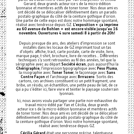
Gerard, deux grands acteur·ice·s de la micro-édition
lyonnaise et membres actifs de toner toner. Nos deux ami·es
ont décidé de se délocaliser définitivement dans un paradis
postalo-graphique du côté de la ceinture gothique d’orion.
Une partie de cette expo est donc notre hommage spontané,
réalisé avec tendresse depuis GZ.
L’exposition « ça imprime
au 60 avenue de Bohlen » est encore visible jusqu’au 16
novembre. Ouvertures 4 sure samedi 8 à partir de 20h!
Depuis presque dix ans, des ateliers d’impression se sont
installés dans les locaux de GZ imprimant tout un tas
d’objets: affiche, tract, carte postale, carte de visite, livre,
marque page, t-shirt, brochure, livre de recettes... Différentes
techniques s’y sont retrouvées au fil des années, tel que la
sérigraphie avec au départ
Société écran
, puis aujourd’hui la
Chérigraphie
, l’impression typographique avec
Peso Pluma
,
la risographie avec
Toner Toner
, le façonnage avec
Sans
Contre Façon
et l’archivage avec
Brrrazero
. Sortis des
cartons, ces archives constituent ici un petit fragment, une
bribe, un résidu, un échantillon, une petite peau de lait, de ce
qui a pu s’éditer ici, faire vivre et teinter le paysage souterrain
lyonnais.
Ici, nous avons voulu partager une partie non-exhaustive du
travail micro-édité par Yan et Cécilia, deux grands
acteur·ice·s de la micro-édition lyonnaise et membres actifs
de toner toner. Nos deux ami·es ont décidé de se délocaliser
définitivement dans un paradis postalo-graphique du côté de
la ceinture gothique d’orion. Voici notre hommage spontané,
réalisé avec tendresse depuis GZ.
Cécilia Gérard
était une personne précise, talentueuse,