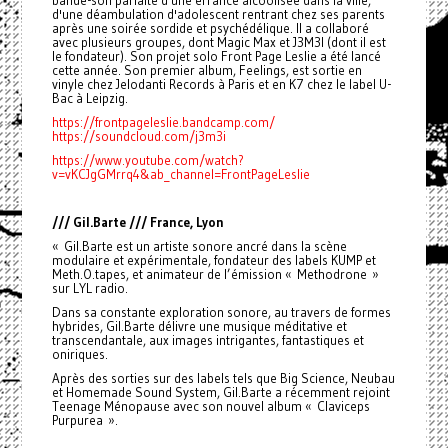
bande-son parfaite d'une errance alcoolisée dans la ville,
d'une déambulation d'adolescent rentrant chez ses parents
après une soirée sordide et psychédélique. Il a collaboré
avec plusieurs groupes, dont Magic Max et J3M3I (dont il est
le fondateur). Son projet solo Front Page Leslie a été lancé
cette année. Son premier album, Feelings, est sortie en
vinyle chez Jelodanti Records à Paris et en K7 chez le label U-
Bac à Leipzig.
https://frontpageleslie.bandcamp.com/
https://soundcloud.com/j3m3i
https://www.youtube.com/watch?
v=vKCJgGMrrq4&ab_channel=FrontPageLeslie
/// Gil.Barte /// France, Lyon
« Gil.Barte est un artiste sonore ancré dans la scène
modulaire et expérimentale, fondateur des labels KUMP et
Meth.O.tapes, et animateur de l’émission « Methodrone »
sur LYL radio.
Dans sa constante exploration sonore, au travers de formes
hybrides, Gil.Barte délivre une musique méditative et
transcendantale, aux images intrigantes, fantastiques et
oniriques.
Après des sorties sur des labels tels que Big Science, Neubau
et Homemade Sound System, Gil.Barte a récemment rejoint
Teenage Ménopause avec son nouvel album « Claviceps
Purpurea ».