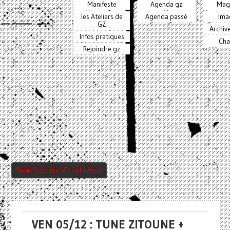
Manifeste
Agenda gz
Mag
les Ateliers de
Agenda passé
Ima
GZ
Archiv
Infos pratiques
Cha
Rejoindre gz
Nous Soutenir Via HelloAsso
VEN 05/12 : TUNE ZITOUNE +