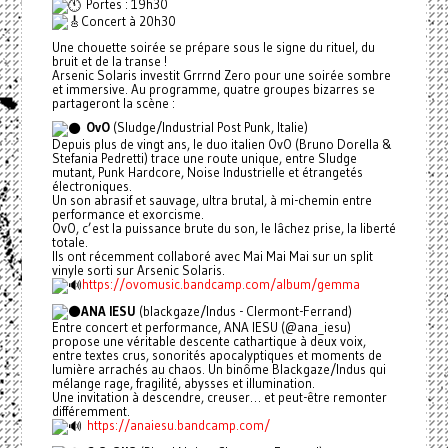
Portes : 19h30
Concert à 20h30
Une chouette soirée se prépare sous le signe du rituel, du
bruit et de la transe !
Arsenic Solaris investit Grrrnd Zero pour une soirée sombre
et immersive. Au programme, quatre groupes bizarres se
partageront la scène :
OvO
(Sludge/Industrial Post Punk, Italie)
Depuis plus de vingt ans, le duo italien OvO (Bruno Dorella &
Stefania Pedretti) trace une route unique, entre Sludge
mutant, Punk Hardcore, Noise Industrielle et étrangetés
électroniques.
Un son abrasif et sauvage, ultra brutal, à mi-chemin entre
performance et exorcisme.
OvO, c’est la puissance brute du son, le lâchez prise, la liberté
totale.
Ils ont récemment collaboré avec Mai Mai Mai sur un split
vinyle sorti sur Arsenic Solaris.
https://ovomusic.bandcamp.com/album/gemma
ANA IESU
(blackgaze/Indus - Clermont-Ferrand)
Entre concert et performance, ANA IESU (@ana_iesu)
propose une véritable descente cathartique à deux voix,
entre textes crus, sonorités apocalyptiques et moments de
lumière arrachés au chaos. Un binôme Blackgaze/Indus qui
mélange rage, fragilité, abysses et illumination.
Une invitation à descendre, creuser… et peut-être remonter
différemment.
https://anaiesu.bandcamp.com/