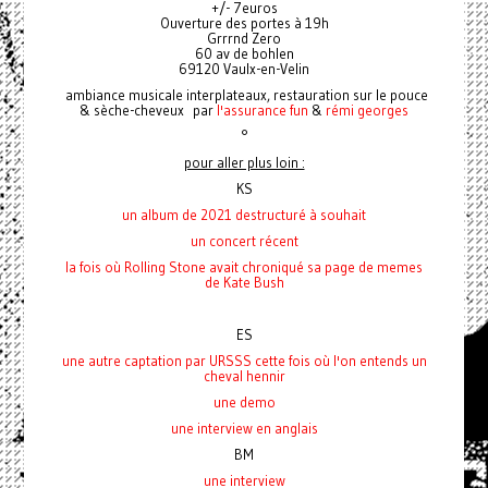
+/- 7euros
Ouverture des portes à 19h
Grrrnd Zero
60 av de bohlen
69120 Vaulx-en-Velin
ambiance musicale interplateaux, restauration sur le pouce
& sèche-cheveux par
l'assurance fun
&
rémi georges
°
pour aller plus loin :
KS
un album de 2021 destructuré à souhait
un concert récent
la fois où Rolling Stone avait chroniqué
sa page de memes
de Kate Bush
ES
une autre captation par URSSS cette fois où l'on entends un
cheval hennir
une demo
une interview en anglais
BM
une interview