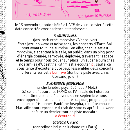
le 13 novembre, tonton bébé a HÂTE de vous convier à cette
date concoctée avec patience et tendresse :
𝐸𝒜𝑅𝒯𝐻
𝐵𝒜𝐿𝐿
(jazz rock expé improvisé / Vancouver)
Entre jazz, no wave et noise rock, les concerts d’Earth Ball
sont avant tout une surprise : en effet, chaque set est
improvisé, s’adaptant à la salle, au public, dans un ping-pong
d’énergie donnée, renvoyée, déployée, traversant l’espace
et le temps pour nous clouer sur place. Un super album chez
nos ami-es d’Upset the Rythm est à écouter
ici
, sauf si ça
vous tente d’écouter à quoi peut ressembler deux concerts
différents sur cet
album live
(dont une piste avec Chris
Corsano, joie !)
𝐹𝒜𝒩𝒯𝒪𝑀𝐸
𝒥𝒪𝒮𝐸𝒫𝐻𝒜
(marche funèbre psychédélique / Metz)
GZ se fait l’assurance FOMO de l’Amicale du Futur, où
Fantôme Josepha était venu-es en septembre nous
envelopper d’un son d’une beauté tragique, poignant, pour
danser et frissonner. Fantôme Josepha, c’est Josepha et
Marcaille pour reprendre du rab de spooky après Halloween
et faire un dernier tour de piste macabre.
à écouter ici
𝒞𝐼𝒞𝒞𝐼𝒪 &
𝟤𝑀𝒪
(dancefloor indus hallucinatoire / Paris)