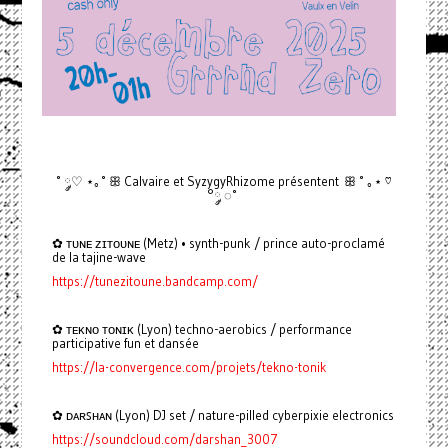
˚ ◌༘♡ ⋆｡˚ ꕥ Calvaire et SyzygyRhizome présentent ꕥ ˚ ｡⋆ ♡
°༘ ◌˚
✿ ᴛᴜɴᴇ ᴢɪᴛᴏᴜɴᴇ (Metz) • synth-punk / prince auto-proclamé
de la tajine-wave
https://tunezitoune.bandcamp.com/
✿ ᴛᴇᴋɴᴏ ᴛᴏɴɪᴋ (Lyon) techno-aerobics / performance
participative fun et dansée
https://la-convergence.com/projets/tekno-tonik
✿ ᴅᴀʀꜱʜᴀɴ (Lyon) DJ set / nature-pilled cyberpixie electronics
https://soundcloud.com/darshan_3007