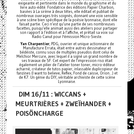
exigeante et pertinente dans le monde du graphisme et du
livre auto-édité. Fondatrice des éditions Papier Charbon,
basées à La sirène à deux têtes, elle éditait et publiait de
nombreux ouvrages très soignés, donnant une voix sensible
à une scène bien spécifique de la poésie lyonnaise, dont elle
faisait partie. Ceci n’est qu’une partie de ses nombreuses
facettes, puisqu’elle animait aussi des ateliers pour partager
son rapport à l’édition et à l’affiche, et prêtait sa voix sur
Radio Canut pour l'émission Micro-Sieste.
Yan Charpentier
, PDG, ouvrier et unique actionnaire de
Manufacture Errata, était entre autres dessinateur et
bédéiste, connu sous de multiples pseudos dont celui de
Melchior Mercure, avec lequel il a signé un grand nombre de
ses travaux de SF. Cet expert de l’impression riso était
également un pilier de l’atelier toner toner, micro-éditeur
acharné, créateur de tutos papier, inlassable duplicopieur de
fanzines (I want to believe, Reflex, Fond de caisse, Orion...) et
de K7. Un génie du DIY, véritable archiviste de cette scène
Lyonnaise.
DIM 16/11 : WICCANS +
MEURTRIÈRES + ZWEÏHANDER +
POISÖNCHARGE