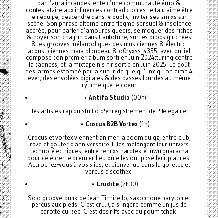
par l’aura incandescente d’une communauté émo &
contestataire aux influences contradictoires. le talu aime être
en équipe, descendre dans le public, inviter ses amixs sur
scène. Son phrasé alterne entre flegme sensuel & insolence
acérée, pour parler d’amoures queers, se moquer des riches
& noyer son chagrin dans l’autotune, sur les prods glitchées
& les grooves mélancoliques des musiciennes & électro-
acousticiennes maïa blondeau & o0ryxss_4355, avec qui iel
compose son premier album sorti en Juin 2024:tuning contre
la sadness, et la mixtape nls nlr sortie en Juin 2025. Le goût
des larmes estompé par la sueur de quelqu’unx qu’on aime 4
ever, des envolées digitales & des basses lourdes au même
rythme que le coeur
•
Antifa Studio
(00h)
les artistes rap du studio d'enregistrement de l'île égalité
•
Crocus B2B Vortex
(1h)
Crocus et vortex viennent animer la boom du gz, entre club,
rave et gouter d'anniversaire. Elles melangent leur univers
techno-électriques, entre remixs hardtek et uwu guaracha
pour célébrer le premier lieu où elles ont posé leur platines.
Accrochez-vous à vos slips, et bienvenue dans la goretex et
vorcus discothex.
•
Crudité
(2h30)
Solo groove-punk de Jean Tinnirello, saxophone baryton et
percus aux pieds. C’est cru. Ça s’ingère comme un jus de
carotte cul sec. C’est des riffs avec du poum tchak.