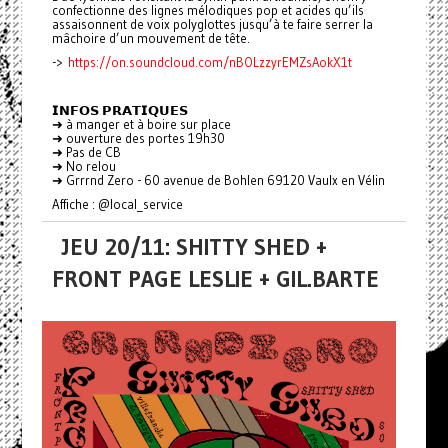
confectionne des lignes mélodiques pop et acides qu’ils
assaisonnent de voix polyglottes jusqu’à te faire serrer la
mâchoire d’un mouvement de tête.
->
https://on.soundcloud.com/nBOLzzyrEMZsAokX1t
𝗜𝗡𝗙𝗢𝗦 𝗣𝗥𝗔𝗧𝗜𝗤𝗨𝗘𝗦
➜ à manger et à boire sur place
➜ ouverture des portes 19h30
➜ Pas de CB
➜ No relou
➜ Grrrnd Zero - 60 avenue de Bohlen 69120 Vaulx en Vélin
Affiche : @local_service
JEU 20/11: SHITTY SHED +
FRONT PAGE LESLIE + GIL.BARTE