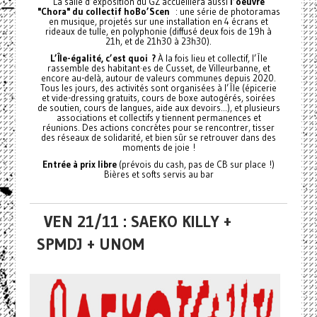
La salle d’exposition du GZ accueillera aussi
l’oeuvre
"Chora" du collectif hoBo’Scen
: une série de photoramas
en musique, projetés sur une installation en 4 écrans et
rideaux de tulle, en polyphonie (diffusé deux fois de 19h à
21h, et de 21h30 à 23h30).
L’Île-égalité, c’est quoi ?
À la fois lieu et collectif, l’Île
rassemble des habitant·es de Cusset, de Villeurbanne, et
encore au-delà, autour de valeurs communes depuis 2020.
Tous les jours, des activités sont organisées à l’Île (épicerie
et vide-dressing gratuits, cours de boxe autogérés, soirées
de soutien, cours de langues, aide aux devoirs...), et plusieurs
associations et collectifs y tiennent permanences et
réunions. Des actions concrètes pour se rencontrer, tisser
des réseaux de solidarité, et bien sûr se retrouver dans des
moments de joie !
Entrée à prix libre
(prévois du cash, pas de CB sur place !)
Bières et softs servis au bar
VEN 21/11 : SAEKO KILLY +
SPMDJ + UNOM