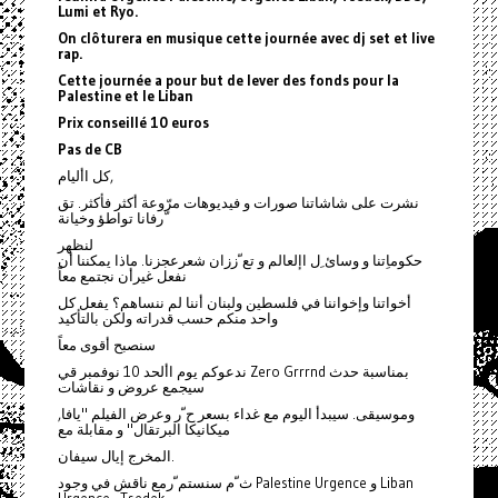
Lumi et Ryo.
On clôturera en musique cette journée avec dj set et live
rap.
Cette journée a pour but de lever des fonds pour la
Palestine et le Liban
Prix conseillé 10 euros
Pas de CB
كل األيام,
نشرت على شاشاتنا صورات و فيديوهات مرّوعة أكثر فأكثر. تق
ّرفانا تواطؤ وخيانة
لنظهر
حكوماِتنا و وسائ ِل اإلعالم و تع ّززان شعرعجزنا. ماذا يمكننا أن
نفعل غيرأن نجتمع معاً
أخواتنا وإخواننا في فلسطين ولبنان أننا لم ننساهم؟ يفعل كل
واحد منكم حسب قدراته ولكن بالتأكيد
سنصبح أقوى معاً
ندعوكم يوم األحد 10 نوفمبر قي Zero Grrrnd بمناسبة حدث
سيجمع عروض و نقاشات
وموسيقى. سيبدأ اليوم مع غداء بسعر ح ّر وعرض الفيلم "يافا,
ميكانيكا البرتقال" و مقابلة مع
المخرج إيال سيفان.
ث ّم سنستم ّرمع ناقش في وجود Palestine Urgence و Liban