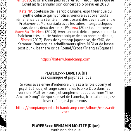
Covid ait fait annuler son concert solo prévu en 2020.
Kate NV
, poétesse de l'aérobic lunaire, esprit féérique du
synthé cubiste qui hypnotise, viendra évaporer toute
rémanence de la réalité en nous posant des devinettes entre
Prokoviev et Marcia Baila avec les tubes intergalactiques
issus de ses deux derniers LP's,
Wow
(2023) et l'immense
Room For The Moon
(2020). Avec un petit détour possible par la
fraîcheur très Laurie Andersonique de son premier disque,
Binasu
(2017). Fans de synthpop japonaise, de YMO, de
Katamari Damacy, de scintillements glitch-MIDI et de basse
post-punk, be there or be Round/Cross/Triangle/Square !
https://katenv.bandcamp.com
PLAYER2>>> LAMETIA (IT)
jazz cosmique et psychédélique
Si vous avez envie d'entendre un jazz à la fois doomy et
psychédélique, étrange comme les Joolko Duo dans leur
version "Maîtres Fous", et simplement beau comme "The
Anchor Song" de Björk, le set de Lametia, trio italien de jazz
lovecraftien, est pour vous.
https://nonpiangeredischi.bandcamp.com/album/messa-di-
voce
PLAYER3>>> BENJAMIN MOUTTE (Dijon)
synth pop cheloue