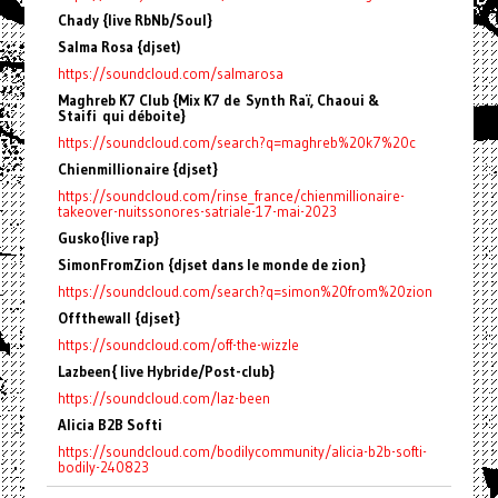
Chady {live RbNb/Soul}
Salma Rosa {djset)
https://soundcloud.com/salmarosa
Maghreb K7 Club {Mix K7 de
Synth Raï, Chaoui &
Staifi
qui déboite}
https://soundcloud.com/search?q=maghreb%20k7%20c
Chienmillionaire {djset}
https://soundcloud.com/rinse_france/chienmillionaire-
takeover-nuitssonores-satriale-17-mai-2023
Gusko{live rap}
SimonFromZion {djset dans le monde de zion}
https://soundcloud.com/search?q=simon%20from%20zion
Offthewall {djset}
https://soundcloud.com/off-the-wizzle
Lazbeen
{ live
Hybride/Post-club}
https://soundcloud.com/laz-been
Alicia B2B Softi
https://soundcloud.com/bodilycommunity/alicia-b2b-softi-
bodily-240823