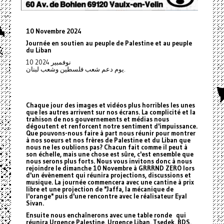
10 Novembre 2024
Journée en soutien au peuple de Palestine et au peuple
du Liban
10 نوفمبير 2024
يوم دعم شعب فلسطين وشعب لبنان.
Chaque jour des images et vidéos plus horribles les unes
que les autres arrivent sur nos écrans. La complicité et la
trahison de nos gouvernements et médias nous
dégoutent et renforcent notre sentiment d'impuissance.
Que pouvons-nous faire à part nous réunir pour montrer
à nos soeurs et nos frères de Palestine et du Liban que
nous ne les oublions pas? Chacun fait comme il peut à
son échelle, mais une chose est sûre, c'est ensemble que
nous serons plus forts. Nous vous invitons donc à nous
rejoindre le dimanche 10 Novembre à GRRRND ZERO lors
d'un évènement qui réunira projections, discussions et
musique. La journée commencera avec une cantine à prix
libre et une projection de "Jaffa, la mécanique de
l'orange" puis d'une rencontre avec le réalisateur Eyal
Sivan.
Ensuite nous enchaînerons avec une table ronde qui
réunira Urgence Palestine, Urgence Liban, Tsedek, BDS,