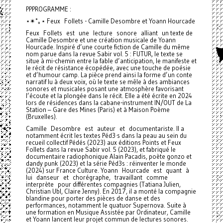
PPPROGRAMME :
⋆✴︎˚｡⋆ Feux Follets - Camille Desombre et Yoann Hourcade
Feux Follets est une lecture sonore alliant un texte de
Camille Desombre et une création musicale de Yoann
Hourcade. Inspiré d’une courte fiction de Camille du même
nom parue dans la revue Sabir vol. 5 : FUTUR, le texte se
situe à mi-chemin entre la fable d’anticipation, le manifeste et
le récit de résistance écopédée, avec une touche de poésie
et d’humour camp. La pièce prend ainsi la forme d’un conte
narratif lu à deux voix, où le texte se mêle à des ambiances
sonores et musicales posant une atmosphère favorisant
l’écoute et la plongée dans le récit. Elle a été écrite en 2024
lors de résidences dans la cabane-instrument IN/OUT de La
Station – Gare des Mines (Paris) et à Maison Poème
(Bruxelles).
Camille Desombre est auteur et documentariste. Il a
notamment écrit les textes Péd3·s dans la peau au sein du
recueil collectif Pédés (2023) aux éditions Points et Feux
Follets dans la revue Sabir vol. 5 (2023), et fabriqué le
documentaire radiophonique Alain Pacadis, poète gonzo et
dandy punk (2023) et la série Péd3s : réinventer le monde
(2024) sur France Culture. Yoann Hourcade est quant à
lui danseur et chorégraphe, travaillant comme
interprète pour différentes compagnies (Tatiana Julien,
Christian Ubl, Claire Jenny). En 2017, il a monté la compagnie
blandine pour porter des pièces de danse et des
performances, notamment le quatuor Supernova. Suite à
une formation en Musique Assistée par Ordinateur, Camille
et Yoann lancent leur projet commun de lectures sonores.