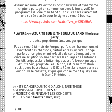
Assaut sensoriel d'électrodes post-new wave et dynamisme
chiptune partagé en communion avec la foule, voilà le
programme du one-man-band du soir - ce sera clairement
une soirée placée sous le signe du synthé bouncy.
https://www.youtube.com/watch?v=c_erC9LWHuA
PLAYER4>>> AZURITE SUN & THE SULFUR BAND !!!release
party!!!
art déco pop, doom fantasmagorique
Pas de synthé ici mais de l'orgue, parfois de l'harmonium, et
avant tout des chansons, parfois étirées jusqu'au songe,
parfois arrangées en mille-feuille de sons évoquant une
lointaine éruption solaire derrière les nuages de l'automne...
Du folk crépusculaire britannique aussi, folk-rock puisque
Azurite Sun, projet de Léa Thirion, est ici en formation
"rock", avec basse-batterie & flûte ! C'est la release party de
leur nouvelle cassette, et quelque chose me dit qu'il y a un
trésor à l'intérieur...
>>> ITS DANGEROUS TO GO ALONE, TAKE THESE!
> VERNISSAGE EXPO :
JULES KB
> PROJECTIONS PENDANT LES CONCERTS
VISUELS par :
Kaamtar
,
lbvp
,
z0rg
+/- 8€