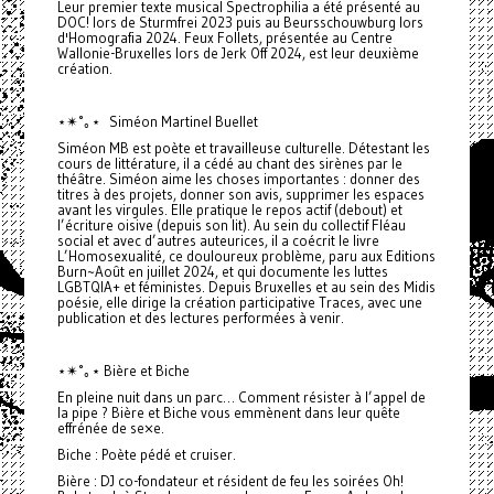
Leur premier texte musical Spectrophilia a été présenté au
DOC! lors de Sturmfrei 2023 puis au Beursschouwburg lors
d'Homografia 2024. Feux Follets, présentée au Centre
Wallonie-Bruxelles lors de Jerk Off 2024, est leur deuxième
création.
⋆✴︎˚｡⋆ Siméon Martinel Buellet
Siméon MB est poète et travailleuse culturelle. Détestant les
cours de littérature, il a cédé au chant des sirènes par le
théâtre. Siméon aime les choses importantes : donner des
titres à des projets, donner son avis, supprimer les espaces
avant les virgules. Elle pratique le repos actif (debout) et
l’écriture oisive (depuis son lit). Au sein du collectif Fléau
social et avec d’autres auteurices, il a coécrit le livre
L’Homosexualité, ce douloureux problème, paru aux Editions
Burn~Août en juillet 2024, et qui documente les luttes
LGBTQIA+ et féministes. Depuis Bruxelles et au sein des Midis
poésie, elle dirige la création participative Traces, avec une
publication et des lectures performées à venir.
⋆✴︎˚｡⋆ Bière et Biche
En pleine nuit dans un parc… Comment résister à l’appel de
la pipe ? Bière et Biche vous emmènent dans leur quête
effrénée de se×e.
Biche : Poète pédé et cruiser.
Bière : DJ co-fondateur et résident de feu les soirées Oh!