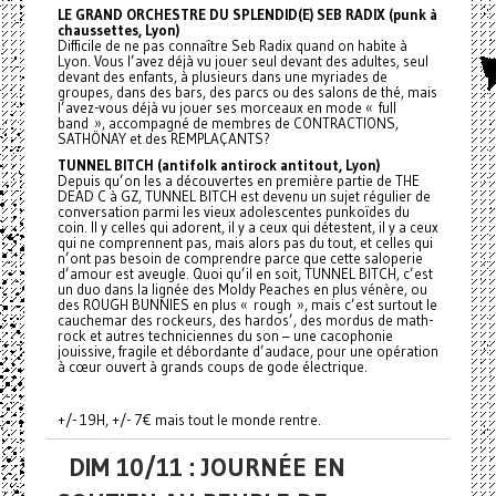
LE GRAND ORCHESTRE DU SPLENDID(E) SEB RADIX (punk à
chaussettes, Lyon)
Difficile de ne pas connaître Seb Radix quand on habite à
Lyon. Vous l’avez déjà vu jouer seul devant des adultes, seul
devant des enfants, à plusieurs dans une myriades de
groupes, dans des bars, des parcs ou des salons de thé, mais
l’avez-vous déjà vu jouer ses morceaux en mode « full
band », accompagné de membres de CONTRACTIONS,
SATHÖNAY et des REMPLAÇANTS?
TUNNEL BITCH (antifolk antirock antitout, Lyon)
Depuis qu’on les a découvertes en première partie de THE
DEAD C à GZ, TUNNEL BITCH est devenu un sujet régulier de
conversation parmi les vieux adolescentes punkoïdes du
coin. Il y celles qui adorent, il y a ceux qui détestent, il y a ceux
qui ne comprennent pas, mais alors pas du tout, et celles qui
n’ont pas besoin de comprendre parce que cette saloperie
d’amour est aveugle. Quoi qu’il en soit, TUNNEL BITCH, c’est
un duo dans la lignée des Moldy Peaches en plus vénère, ou
des ROUGH BUNNIES en plus « rough », mais c’est surtout le
cauchemar des rockeurs, des hardos’, des mordus de math-
rock et autres techniciennes du son – une cacophonie
jouissive, fragile et débordante d’audace, pour une opération
à cœur ouvert à grands coups de gode électrique.
+/- 19H, +/- 7€ mais tout le monde rentre.
DIM 10/11 : JOURNÉE EN