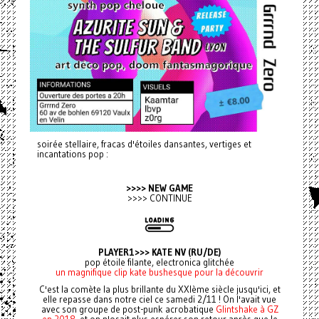
soirée stellaire, fracas d'étoiles dansantes, vertiges et
incantations pop :
>>>> NEW GAME
>>>> CONTINUE
PLAYER1>>> KATE NV (RU/DE)
pop étoile filante, electronica glitchée
un magnifique clip kate bushesque pour la découvrir
C'est la comète la plus brillante du XXIème siècle jusqu'ici, et
elle repasse dans notre ciel ce samedi 2/11 ! On l'avait vue
avec son groupe de post-punk acrobatique
Glintshake à GZ
en 2018
, et on n'osait plus espérer son retour après que le