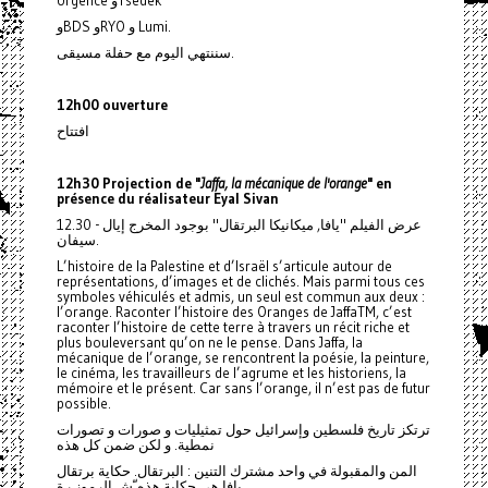
Urgence وTsedek
وBDS وRYO و Lumi.
سننتهي اليوم مع حفلة مسيقى.
12h00 ouverture
افتتاح
12h30 Projection de "
Jaffa, la mécanique de l'orange
" en
présence du réalisateur Eyal Sivan
12.30 - عرض الفيلم "يافا, ميكانيكا البرتقال" بوجود المخرج إيال
سيفان.
L’histoire de la Palestine et d’Israël s’articule autour de
représentations, d’images et de clichés. Mais parmi tous ces
symboles véhiculés et admis, un seul est commun aux deux :
l’orange. Raconter l’histoire des Oranges de JaffaTM, c’est
raconter l’histoire de cette terre à travers un récit riche et
plus bouleversant qu’on ne le pense. Dans Jaffa, la
mécanique de l’orange, se rencontrent la poésie, la peinture,
le cinéma, les travailleurs de l’agrume et les historiens, la
mémoire et le présent. Car sans l’orange, il n’est pas de futur
possible.
ترتكز تاريخ فلسطين وإسرائيل حول تمثيليات و صورات و تصورات
نمطية. و لكن ضمن كل هذه
المن والمقبولة في واحد مشترك التنين : البرتقال. حكاية برتقال
يافا هي حكاية هذه ّش الرموز رة