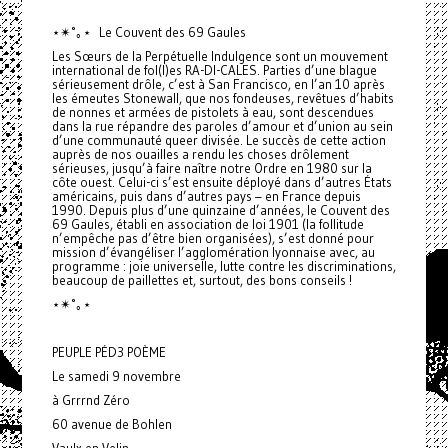
⋆✴︎˚｡⋆ Le Couvent des 69 Gaules
Les Sœurs de la Perpétuelle Indulgence sont un mouvement
international de fol(l)es RA-DI-CALES. Parties d’une blague
sérieusement drôle, c’est à San Francisco, en l’an 10 après
les émeutes Stonewall, que nos fondeuses, revêtues d’habits
de nonnes et armées de pistolets à eau, sont descendues
dans la rue répandre des paroles d’amour et d’union au sein
d’une communauté queer divisée. Le succès de cette action
auprès de nos ouailles a rendu les choses drôlement
sérieuses, jusqu’à faire naître notre Ordre en 1980 sur la
côte ouest. Celui-ci s’est ensuite déployé dans d’autres États
américains, puis dans d’autres pays – en France depuis
1990. Depuis plus d’une quinzaine d’années, le Couvent des
69 Gaules, établi en association de loi 1901 (la follitude
n’empêche pas d’être bien organisées), s’est donné pour
mission d’évangéliser l’agglomération lyonnaise avec, au
programme : joie universelle, lutte contre les discriminations,
beaucoup de paillettes et, surtout, des bons conseils !
⋆✴︎˚｡⋆
PEUPLE PÉD3 POÈME
Le samedi 9 novembre
à Grrrnd Zéro
60 avenue de Bohlen