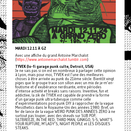
MARDI 12.11 À GZ
Avec une affiche du grand Antoine Marchalot
(
https://www.antoinemarchalot.tumblr.com
)
TYVEK (lo-fi garage punk culte, Detroit, USA)
Je ne sais pas si on est en nombreux à partager cette opinion
à Lyon, mais pour moi, TYVEK est l’une des meilleures
choses à être arrivée au punk du 21ème siècle. Bientôt vingt
piges que le groupe trace son sillon avec un mix de je-m’en-
foutisme et d’exubérance nerdisante, entre périodes
d’intense activité et breaks sans raisons. Inventive, fun et
addictive, la zik de TYVEK est capable de prendre la forme
d’un garage punk ultra-tubesque comme celle
d’expérimentations post-punk DIY à rapprocher de la vague
Messthetics dans le Royaume-Uni des années 1980. Bref, un
fer de lance de la vague WEIRD PUNK DES ANNÉES ZÉRO à ne
surtout pas louper, avec des skeuds sur SUB POP,
SILTBREEZE, IN THE RED, THIRD MAN, GINKGO, S-S, WHAT’S
YOUR RUPTURE, M’LADY’S, NIGHT PEOPLE et LES DISQUES
STEAKS.