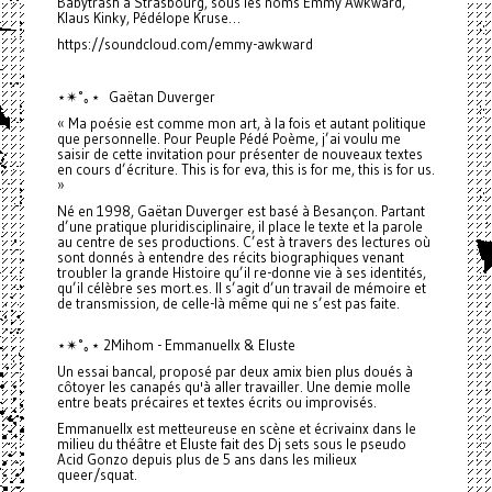
Babytrash à Strasbourg, sous les noms Emmy Awkward,
Klaus Kinky, Pédélope Kruse…
https://soundcloud.com/emmy-awkward
⋆✴︎˚｡⋆ Gaëtan Duverger
« Ma poésie est comme mon art, à la fois et autant politique
que personnelle. Pour Peuple Pédé Poème, j’ai voulu me
saisir de cette invitation pour présenter de nouveaux textes
en cours d’écriture. This is for eva, this is for me, this is for us.
»
Né en 1998, Gaëtan Duverger est basé à Besançon. Partant
d’une pratique pluridisciplinaire, il place le texte et la parole
au centre de ses productions. C’est à travers des lectures où
sont donnés à entendre des récits biographiques venant
troubler la grande Histoire qu’il re-donne vie à ses identités,
qu’il célèbre ses mort.es. Il s’agit d’un travail de mémoire et
de transmission, de celle-là même qui ne s’est pas faite.
⋆✴︎˚｡⋆ 2Mihom - Emmanuellx & Eluste
Un essai bancal, proposé par deux amix bien plus doués à
côtoyer les canapés qu'à aller travailler. Une demie molle
entre beats précaires et textes écrits ou improvisés.
Emmanuellx est metteureuse en scène et écrivainx dans le
milieu du théâtre et Eluste fait des Dj sets sous le pseudo
Acid Gonzo depuis plus de 5 ans dans les milieux
queer/squat.