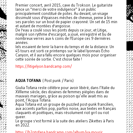
Premier concert, avril 2015, cave du Trokson. Le guitariste
lance un "merci de votre indulgence" à un public
principalement constitué de potes. Au devant, un visage
dissimulé sous d'épaisses mèches de cheveux, peine à lire
ses paroles sur un bout de papier crayonné. Un set de 15 min
et autant de montées d'angoisse.
De l'eau a coulé sous les ponts depuis ce jour, et Litige,
malgré son rythme d'escargot, a joué, enregistré et bu de
nombreux verres aux 4 coins de l'Europe ces 9 dernières
années.
Iels essaient de tenir la barre du temps et de la distance. Un
45 tours est sorti ce printemps sur le label lyonnais Écho
Canyon, et il aura fallu encore quelques mois pour organiser
cette soirée de sortie. C'est chose faite !
https://litigelyon.bandcamp.com/
AQUA TOFANA
( Post punk / Paris)
Giulia Tofana reste célèbre pour avoir libéré, dans l’Italie du
XVIIeme siècle, des dizaines de femmes piégées dans de
mauvais mariages, grâce au poison qu’elle avait mis au
point, l’Acqua Tofana.
Aqua Tofana est un groupe de puzzled post-punk francilien,
aux accents parfois pop, parfois noise, aux textes en français
claquants et poétiques, mais résolument riot grrl ou riot
queer.
Le groupe s'est formé à la suite des ateliers Zikettes à Paris
en 2022.
https://h2otofana.bandcamp.com/album/va-mourir