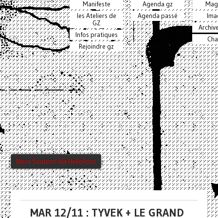
Manifeste
Agenda gz
Mag
les Ateliers de
Agenda passé
Ima
GZ
Archiv
Infos pratiques
Cha
Rejoindre gz
Nous Soutenir Via HelloAsso
MAR 12/11 : TYVEK + LE GRAND