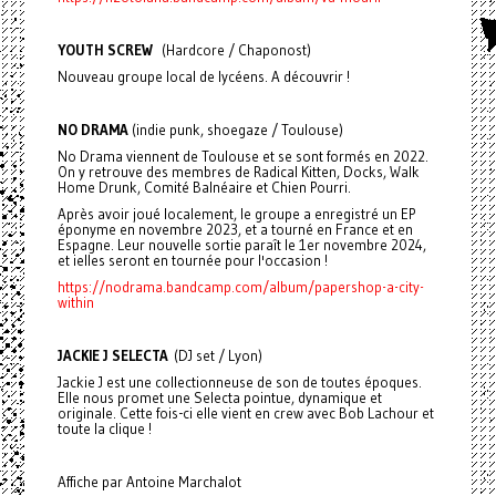
YOUTH SCREW
(Hardcore / Chaponost)
Nouveau groupe local de lycéens. A découvrir !
NO DRAMA
(indie punk, shoegaze / Toulouse)
No Drama viennent de Toulouse et se sont formés en 2022.
On y retrouve des membres de Radical Kitten, Docks, Walk
Home Drunk, Comité Balnéaire et Chien Pourri.
Après avoir joué localement, le groupe a enregistré un EP
éponyme en novembre 2023, et a tourné en France et en
Espagne. Leur nouvelle sortie paraît le 1er novembre 2024,
et ielles seront en tournée pour l'occasion !
https://nodrama.bandcamp.com/album/papershop-a-city-
within
JACKIE J SELECTA
(DJ set / Lyon)
Jackie J est une collectionneuse de son de toutes époques.
Elle nous promet une Selecta pointue, dynamique et
originale. Cette fois-ci elle vient en crew avec Bob Lachour et
toute la clique !
Affiche par Antoine Marchalot