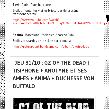
Zevk
- Paris - Punk hardcore
Étoiles montantes vieilles briscardes de la scène
transcontinentale
https://www.youtube.com/watch?
v=a0dm7Ca1sWU&fbclid=IwZXh0bgNhZW0CMTAAAR099xQdBk8RnjhO
Rotura
- Barcelone - Melodico-Anarcho Punk
Étoiles briscardes de la scène barcelonaise
https://rotura-punk.bandcamp.com/album/al-otro-lado
JEU 31/10 : GZ OF THE DEAD !
TISIPHONE + ANOTYNE ET SES
AMI-ES + ANIMA + DUCHESSE VON
BUFFALO