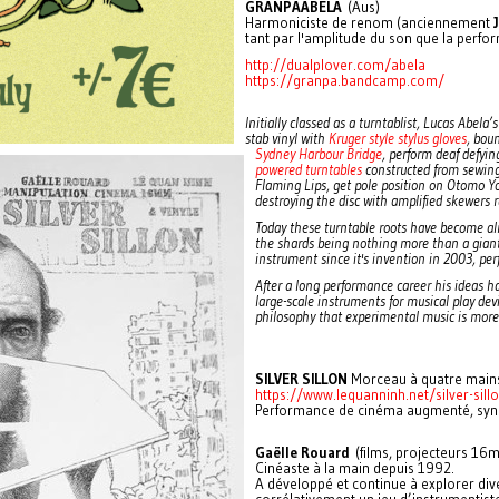
GRANPAABELA
(Aus)
Harmoniciste de renom (anciennement
tant par l'amplitude du son que la perfo
http://dualplover.com/abela
https://granpa.bandcamp.com/
Initially classed as a turntablist, Lucas Abela
stab vinyl with
Kruger style stylus gloves
, bou
Sydney Harbour Bridge
, perform deaf defyin
powered turntables
constructed from sewing
Flaming Lips, get pole position on Otomo Y
destroying the disc with amplified skewers r
Today these turntable roots have become al
the shards being nothing more than a giant 
instrument since it's invention in 2003, pe
After a long performance career his ideas h
large-scale instruments for musical play de
philosophy that experimental music is more 
SILVER SILLON
Morceau à quatre mains
https://www.lequanninh.net/silver-sill
Performance de cinéma augmenté, syne
Gaëlle Rouard
(films, projecteurs 16mm
Cinéaste à la main depuis 1992.
A développé et continue à explorer div