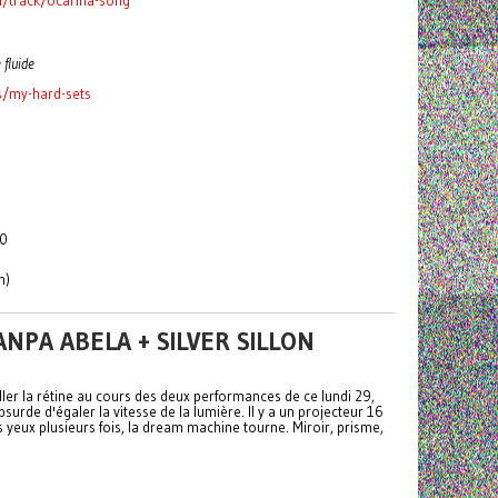
track/ocarina-song
 fluide
s/my-hard-sets
00
m)
NPA ABELA + SILVER SILLON
ller la rétine au cours des deux performances de ce lundi 29,
surde d'égaler la vitesse de la lumière. Il y a un projecteur 16
yeux plusieurs fois, la dream machine tourne. Miroir, prisme,