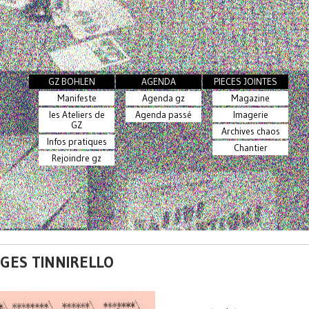
GZ BOHLEN
AGENDA
PIECES JOINTES
Manifeste
Agenda gz
Magazine
les Ateliers de
Agenda passé
Imagerie
GZ
Archives chaos
Infos pratiques
Chantier
Rejoindre gz
RGES TINNIRELLO