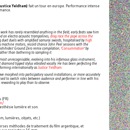
Justice Yeldham)
fait un tour en europe. Performance intense
rmance.
’s work has rarely resembled anything in the field, early feats saw him
nd on electro acoustic trampolines,
drag race the pope across the
g duet duels with amplified samurai swords, hospitalised by
high
 machine motors, record chance John Peel sessions with the
oshihides' Ground Zero remix compilation;
'Consummation
' by
ather than bothering to sampling it.
most unrecognisable, evolving into his infamous glass instrument,
diamond tipped stylus vibrated vocally. He has been perfecting the
rforming internationally as
Justice Yeldham
.
ave morphed into participatory sound installations, or more accurately
vised to switch roles between audience and performer in line with his
rewarding to play than to observe.
 (FR)
on/
sthésie lumière et son.
, lumières, objets, etc.)
erses méthodes de traitement du film argentique, et