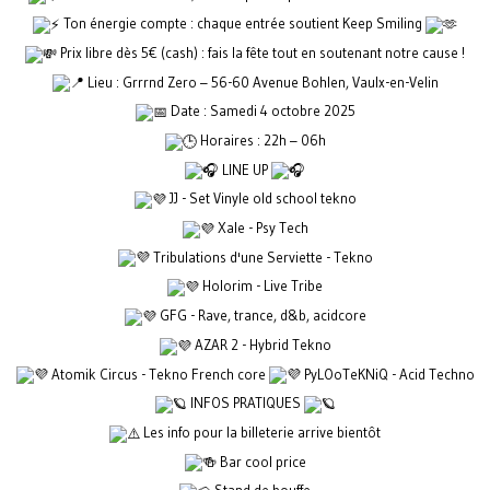
Ton énergie compte : chaque entrée soutient Keep Smiling
Prix libre dès 5€ (cash) : fais la fête tout en soutenant notre cause !
Lieu : Grrrnd Zero – 56-60 Avenue Bohlen, Vaulx-en-Velin
Date : Samedi 4 octobre 2025
Horaires : 22h – 06h
LINE UP
JJ - Set Vinyle old school tekno
Xale - Psy Tech
Tribulations d'une Serviette - Tekno
Holorim - Live Tribe
GFG - Rave, trance, d&b, acidcore
AZAR 2 - Hybrid Tekno
Atomik Circus - Tekno French core
PyLOoTeKNiQ - Acid Techno
INFOS PRATIQUES
Les info pour la billeterie arrive bientôt
Bar cool price