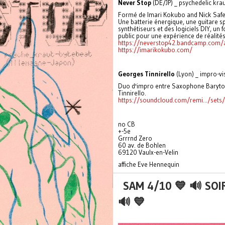
Never Stop
(DE/JP) _ psychedelic kra
Formé de Imari Kokubo and Nick Safe,
Une batterie énergique, une guitare s
synthétiseurs et des logiciels DIY, un 
public pour une expérience de réalités
https://neverstop42.bandcamp.com
https://imarikokubo.com/
Georges Tinnirello
(Lyon) _ impro-vi
Duo d'impro entre Saxophone Baryton
Tinnirello.
https://soundcloud.com/remi.../sets/
no CB
+-5e
Grrrnd Zero
60 av. de Bohlen
69120 Vaulx-en-Velin
affiche Eve Hennequin
SAM 4/10 💙 🔊 SOI
🔊 💙