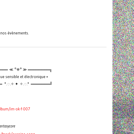
s nos évènements.
═══ ≪ °❈° ≫ ════════╗
ue sensible et électronique •
*.·:·.✧ ✦ ✧.·:·.* ═══════╝
album/im-ok-f-007
antasycore