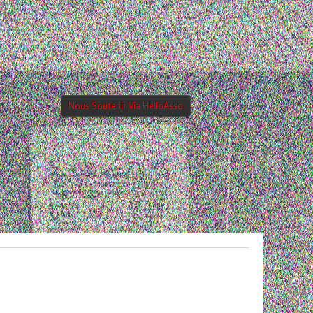
Nous Soutenir Via HelloAsso