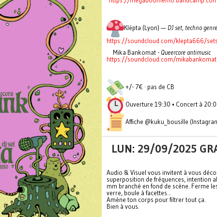
https://megaboomemo.bandcamp.com/
Klëpta (Lyon) —
DJ set, techno genre
https://soundcloud.com/klepta666/set
Mika Bankomat -
Queercore antimusic
https://soundcloud.com/mikabankomat
+/- 7€ · pas de CB
Ouverture 19:30 • Concert à 20:
Affiche @kuku_bousille (Instagra
LUN: 29/09/2025 GRA
Audio & Visuel vous invitent à vous déco
superposition de fréquences, intention ab
mm branché en fond de scène. Ferme les 
verre, boule à facettes...
Amène ton corps pour filtrer tout ça.
Bien à vous.