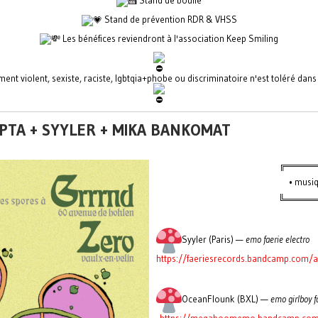
Stand de bouffe
Stand de prévention RDR & VHSS
Les bénéfices reviendront à l'association Keep Smiling
nt violent, sexiste, raciste, lgbtqia+phobe ou discriminatoire n'est toléré dan
ËPTA + SYYLER + MIKA BANKOMAT
╔═════
• musiq
╚══════ 
Syyler (Paris) —
emo faerie electro
https://faeriesrecords.bandcamp.com/
OceanFlounk (BXL) —
emo girlboy f