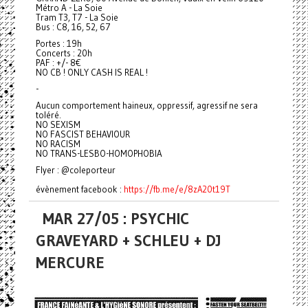
Métro A - La Soie
Tram T3, T7 - La Soie
Bus : C8, 16, 52, 67
Portes : 19h
Concerts : 20h
PAF : +/- 8€
NO CB ! ONLY CASH IS REAL !
-
Aucun comportement haineux, oppressif, agressif ne sera
toléré.
NO SEXISM
NO FASCIST BEHAVIOUR
NO RACISM
NO TRANS-LESBO-HOMOPHOBIA
Flyer : @coleporteur
évènement facebook :
https://fb.me/e/8zA20t19T
MAR 27/05 : PSYCHIC
GRAVEYARD + SCHLEU + DJ
MERCURE