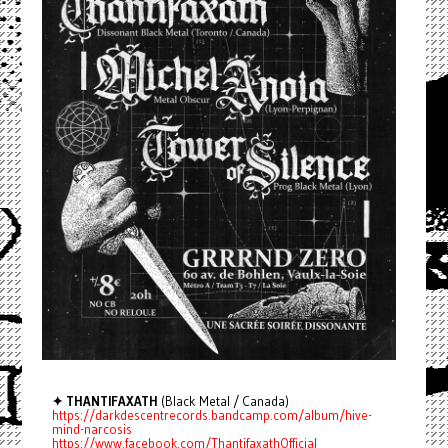
✦ THANTIFAXATH
(Black Metal / Canada)
https://darkdescentrecords.bandcamp.com/album/hive-
mind-narcosis
https://www.facebook.com/ThantifaxathOfficial