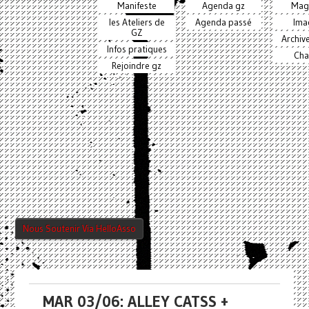
Manifeste
Agenda gz
Mag
les Ateliers de
Agenda passé
Ima
GZ
Archiv
Infos pratiques
Cha
Rejoindre gz
Nous Soutenir Via HelloAsso
MAR 03/06: ALLEY CATSS +