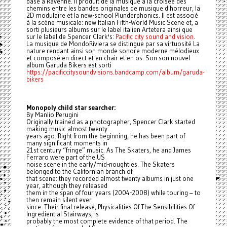
basé à Ravenne. Il produit de la musique à la croisée des
chemins entre les bandes originales de musique d'horreur, la
2D modulaire et la new-school Plunderphonics. Il est associé
à la scène musicale: new Italian Fifth-World Music Scene et, a
sorti plusieurs albums sur le label italien Artetera ainsi que
sur le label de Spencer Clark's:
Pacific city sound and vision
.
La musique de MondoRiviera se distingue par sa virtuosité La
nature rendant ainsi son monde sonore moderne mélodieux
et composé en direct et en chair et en os. Son son nouvel
album Garuda Bikers est sorti
https://pacificcitysoundvisions.bandcamp.com/album/garuda-
bikers
Monopoly child star searcher:
By Manlio Perugini
Originally trained as a photographer, Spencer Clark started
making music almost twenty
years ago. Right from the beginning, he has been part of
many significant moments in
21st century “fringe” music. As The Skaters, he and James
Ferraro were part of the US
noise scene in the early/mid-noughties. The Skaters
belonged to the Californian branch of
that scene: they recorded almost twenty albums in just one
year, although they released
them in the span of four years (2004-2008) while touring – to
then remain silent ever
since. Their final release, Physicalities Of The Sensibilities Of
Ingrediential Stairways, is
probably the most complete evidence of that period. The