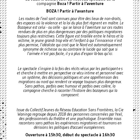
compagnie
Boza ! Partir à l'aventure
BOZA ! Partir à l'avanture
Les routes de l’exil sont connues pour être des lieux de non-droits,
des espaces où la violence et la loi du plus fort règnent en maître. Le
Bozayeur est celui - ou celle - qui se lance à l’aventure sur ces routes
rendues de plus en plus dangereuses par des politiques migratoires
toujours plus restrictives. Cette figure est tiraillée entre le héros et la
victime, le jeune grandi trop vite et l’enfant à qui l’innocence n’est
plus permise, l’idéaliste qui croit que le Nord est automatiquement
synonyme de richesse ou au contraire le lucide qui sait que si
l’arrivée n’est pas facile, il y a plus d’espoir là-bas qu’ici.
Le spectacle s’inspire à la fois des récits vécus par les participant·e·s
et cherche à mettre en perspective ce vécu intime et personnel avec
un système, des décisions politiques et une appréhension des
migrations au nord qui rendent ce voyage toujours plus dangereux.
Sans pathos, parfois avec humour et parfois avec colère, la
compagnie cherche à raconter l’histoire des bozayeurs qui la
composent.
Issue du Collectif Jeunes du Réseau Education Sans Frontières, la Cie
Waninga regroupe depuis 2018 des personnes concernées par l'exil,
des professionnels du théâtre et une psychologue. Ensemble nous
racontons sans pathos les expériences migratoires et tournons en
dérisions les politiques d'accueil européennes.
Ouverture à 15h30, début du spectacle à 16h30