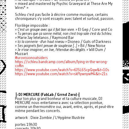
« mixed and mastered by Psychic Graveyard at These Are My
Wires* »
Schleu c'est pas facile à décrire comme musique, certains
chroniqueurs s'y sont essayés avec talent et surtout, passion.
Florilège impossible :
« C'est un groupe avec qui il fait bon vivre. »
El Gep / Core and Co
« Tu penses que ça sonne métal, non c'est trop sale c'est du Schleu.
»
Marie Jay letetanos / Raymond Bar
« Ici la connerie - d'un haut niveau »
Dioneo / Guts of Darkness
« Ses poignets font preuve de souplesse [...] »
Bil / New Noise
« Je n'ose imaginer, en live, l'étendue des dégâts. »
Will Dum /
Muzzart
#urovisionoutsiders
https://schleu.bandcamp.com/album/lying-in-the-wrong-
coffin
https://www.youtube.com/watch?v=6JSL6ScpQqw&t=10s
https://www.youtube.com/watch?v=skFlywnywM4&t=21s
╠ DJ MERCURE (FabLab / Grrnd Zero) ╣
Pour ton plus grand bonheur et ta culture musicale, DJ
MERCURE nous entertainera avec sa sélection pointue,
comme un thermomètre oui, avant, entre, après, et peut-être
même pendant les concerts.
artwork : Dixie Zombie / L'Hygiène Illustrée
portes 19h30
concerts 20h30