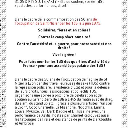
31.05 DIRTY SLUTS PARTY - fête de soutien, soirée TdS :
spectacles, performances, dj set.
Dans le cadre de la commémoration des 50 ans
de
l’occupation de Saint-Nizier par les TdS le 2 juin 1975.
Solidaires, fières et en colère !
Contre le camp réactionnaire !
Contre l’austérité et la guerre, pour notre santé et nos
droits !
Vive la grève !
Pour faire monter les TdS des quartiers d’activité de
France - pour une assemblée populaire des TdS !
Dans le cadre des 50 ans de l’occupation de l’église de St
Nizier à Lyon par des travailleureuses du sexe (TDS) contre
la répression policière, la violence d’État et pour la défense
de leurs droits, nous, associations et collectifs TDS,
organisons une soirée à prix libre de célébration et de
soutien au Grrrnd Zero de 18h à 1H45 du matin avec du drag,
du slam, du stand up etc… grâce à plusieurs artistes: “un soir
à Lyon”, Coco Charnelle, La Misandrie, Noochka, Emma,
Louve, Mykoze, Val, Dark Baddie et Dj Tisseline avec une
performance de Azylis, hostée par Charlie! Retrouvez aussi
les tatouages de Fraiz et des stands de prints de Darkbaddie
et Ambrose.