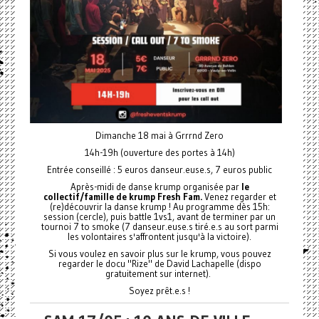
Dimanche 18 mai à Grrrnd Zero
14h-19h (ouverture des portes à 14h)
Entrée conseillé : 5 euros danseur.euse.s, 7 euros public
Après-midi de danse krump organisée par
le
collectif/famille de krump Fresh Fam.
Venez regarder et
(re)découvrir la danse krump ! Au programme dès 15h:
session (cercle), puis battle 1vs1, avant de terminer par un
tournoi 7 to smoke (7 danseur.euse.s tiré.e.s au sort parmi
les volontaires s'affrontent jusqu'à la victoire).
Si vous voulez en savoir plus sur le krump, vous pouvez
regarder le docu "Rize" de David Lachapelle (dispo
gratuitement sur internet).
Soyez prêt.e.s !