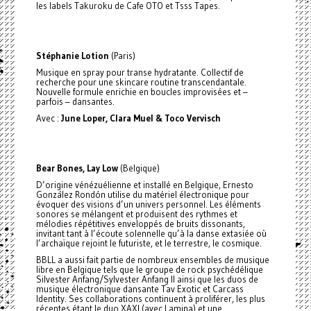
les labels Takuroku de Cafe OTO et Tsss Tapes.
Stéphanie Lotion
(Paris)
Musique en spray pour transe hydratante. Collectif de
recherche pour une skincare routine transcendantale.
Nouvelle formule enrichie en boucles improvisées et –
parfois – dansantes.
Avec :
June Loper, Clara Muel & Toco Vervisch
Bear Bones, Lay Low
(Belgique)
D’origine vénézuélienne et installé en Belgique, Ernesto
González Rondón utilise du matériel électronique pour
évoquer des visions d’un univers personnel. Les éléments
sonores se mélangent et produisent des rythmes et
mélodies répétitives enveloppés de bruits dissonants,
invitant tant à l’écoute solennelle qu’à la danse extasiée où
l’archaïque rejoint le futuriste, et le terrestre, le cosmique.
BBLL a aussi fait partie de nombreux ensembles de musique
libre en Belgique tels que le groupe de rock psychédélique
Silvester Anfang/Sylvester Anfang II ainsi que les duos de
musique électronique dansante Tav Exotic et Carcass
Identity. Ses collaborations continuent à proliférer, les plus
récentes étant le duo XAXI (avec Lamina) et une