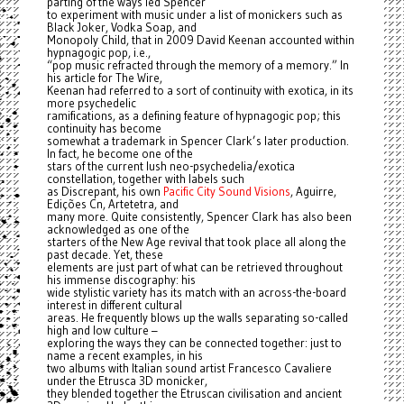
parting of the ways led Spencer
to experiment with music under a list of monickers such as
Black Joker, Vodka Soap, and
Monopoly Child, that in 2009 David Keenan accounted within
hypnagogic pop, i.e.,
“pop music refracted through the memory of a memory.” In
his article for The Wire,
Keenan had referred to a sort of continuity with exotica, in its
more psychedelic
ramifications, as a defining feature of hypnagogic pop; this
continuity has become
somewhat a trademark in Spencer Clark’s later production.
In fact, he become one of the
stars of the current lush neo-psychedelia/exotica
constellation, together with labels such
as Discrepant, his own
Pacific City Sound Visions
, Aguirre,
Edições Cn, Artetetra, and
many more. Quite consistently, Spencer Clark has also been
acknowledged as one of the
starters of the New Age revival that took place all along the
past decade. Yet, these
elements are just part of what can be retrieved throughout
his immense discography: his
wide stylistic variety has its match with an across-the-board
interest in different cultural
areas. He frequently blows up the walls separating so-called
high and low culture –
exploring the ways they can be connected together: just to
name a recent examples, in his
two albums with Italian sound artist Francesco Cavaliere
under the Etrusca 3D monicker,
they blended together the Etruscan civilisation and ancient