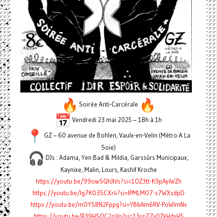
Soirée Anti-Carcérale
Vendredi 23 mai 2025 – 18h à 1h
GZ – 60 avenue de Bohlen, Vaulx-en-Velin (Métro A La
Soie)
DJs : Adama, Yen Bad & Mildia, Garssûrs Municipaux,
Kaynixe, Malin, Lours, Kashif Kroche
https://youtu.be/99owSQhJhls?si=1OZ3tt-K9pAyiWZh
https://youtu.be/Ig7KO3SCXr4?si=lPMLMO7-s7WXsdpD
https://youtu.be/mOYS8N2Fppg?si=YBbAm6RV-PoWImNv
https://youtu.be/R39HSQC2oVo?si=13sriTZv0ZkHdxH5