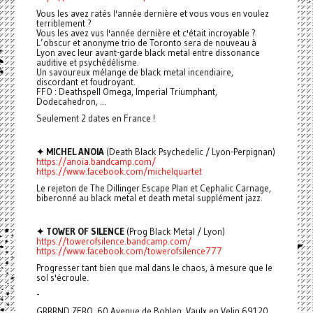
Vous les avez ratés l'année dernière et vous vous en voulez
terriblement ?
Vous les avez vus l'année dernière et c'était incroyable ?
L’obscur et anonyme trio de Toronto sera de nouveau à
Lyon avec leur avant-garde black metal entre dissonance
auditive et psychédélisme.
Un savoureux mélange de black metal incendiaire,
discordant et foudroyant.
FFO : Deathspell Omega, Imperial Triumphant,
Dodecahedron, ...
Seulement 2 dates en France !
✦ MICHEL ANOIA
(Death Black Psychedelic / Lyon-Perpignan)
https://anoia.bandcamp.com/
https://www.facebook.com/michelquartet
Le rejeton de The Dillinger Escape Plan et Cephalic Carnage,
biberonné au black metal et death metal supplément jazz.
✦ TOWER OF SILENCE
(Prog Black Metal / Lyon)
https://towerofsilence.bandcamp.com/
https://www.facebook.com/towerofsilence777
Progresser tant bien que mal dans le chaos, à mesure que le
sol s'écroule.
-
GRRRND ZERO, 60 Avenue de Bohlen, Vaulx en Velin 69120