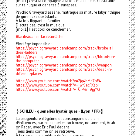
[moi 1] C'est la compagnie à la fois malsaine et rassurante
sur ta nuque et dans tes 3 synapses.
Psychic Graveyard assène, matraque sa mixture labyrinthique
de gimmicks obsédants.
À la fois flippant et familier.
Discute pas, c'est la musique.
[moi 1] Il est cool ce cauchemar.
#facileàdanserfacileàmâcher
Florilège impossible :
https://psychicgraveyard.bandcamp.com/track/broke-all-
their-ladders
https://psychicgraveyard.bandcamp.com/track/blood-on-
the-computer
https://psychicgraveyard.bandcamp.com/track/weapon
https://psychicgraveyard.bandcamp.com/track/dead-in-
different-places
https://www.youtube.com/watch?v=Zjg4bMc7hE4
https://www.youtube.com/watch?v=_wKjecPXspI
https://www.youtube.com/watch?v=CiPWrF9jgYQ
╠ SCHLEU - quenelles hystériques - (Lyon / FR) ╣
La progéniture illégitime et consanguine de plein
d'influences, parmi lesquelles on trouve, notamment, Arab
on Radar, avec Eric Paul dedans.
Tiens tiens comme on se retrouve.
À la rubrique « crédits » de Schleu on peut lire :