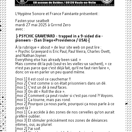
L'Hygiène Sonore et France Fainéante présentent :
Fasten your seatbelt
mardi 27 mai 2025 à Grrrnd Zero
avec :
╠ PSYCHIC GRAVEYARD - trapped in a 9-sided die -
pioneers - (San Diego+Providence / USA) ╣
À la rubrique « about » de leur site web on peut lire :
« Psychic Graveyard is Eric Paul, Paul Vieira, Charles Ovett,
and Nathan Joyner.
Everything else has already been said. »
Mais comme dit la pub (seul-es les vielles-ux sachent), « ce
n'est pas parce que c'est déjà fait, qu'il ne faut rien faire »,
donc on va en parler un peu quand même.
[moi 1] Il est cool ce cauchemar !!
[moi 2] C'est comme si on était prisonniers dans un dé.
[moi 1] C'est un dé à neuf faces.
[moi 3] On dit « Roll the dice ».
[moi 2] Comment ça peut rouler si c'est pas rond ?! Voyons.
[moi 1] Ça tourne, mais pas rond.
[moi 2] Pourquoi ça nous parle, pourquoi ça nous parle à ce
point-là ?
[moi 1] Ça accède à des zones de nos cervelles qu'on aurait
préféré oublier.
[moi 3] Et stimuler précisément nos zones de déviances
intimes, oui, au pluriel.
[moi 2] J'ai soif.