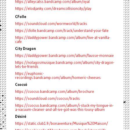
https://alleycatss.bandcamp.com/album/xyal
https://elodjanky.com/dreamcollisioncity/play
CFolle
https://soundcloud.com/wormworld/tracks
https://cfolle.bandcamp.com/track/understand-your-fate
https://daddypower.bandcamp.com/album/live-at-vanilla-
cafe
City Dragon
https://daddypower.bandcamp.com/album/fausse-monnaie
https://nolagosmusique.bandcamp.com/album/city-dragon-
lets-be-friends
https://euphonic-
recordings.bandcamp.com/album/homeric-cheeses
Csocsó
https://csocso.bandcamp.com/album/brochure
https://soundcloud.com/csocso/tracks
https://csocso.bandcamp.com/album/i-stuck-my-tongue-in-
a-vacuum-cleaner-and-all-ive-got-was-this-lousy-album
Désiré
https://static.club1.fr/bonaventure/Musique%20Maison/