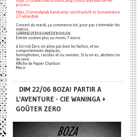
https://cookiecollectif.bandcamp.com/track/eternal-life-
process
https://serendiplab.bandcamp.com/track/d-sir-bonaventure-
27rablardtek
Concert du mardi, ça commence tot, pour pas s'emmeler les
metros.
GRRRNDZERO60AVEDEBOHLEN
Entrée soutien plus ou moins 7 euros
à Grrrnd Zero on aime pas bien les fachos, et les
comportements deplacés,
homophobes, racistes et ou sexistes. Si tu en es, abstiens toi
de venir.
Affiche de Papier Charbon
Merci
DIM 22/06 BOZA! PARTIR A
L'AVENTURE - CIE WANINGA +
GOÛTER ZERO