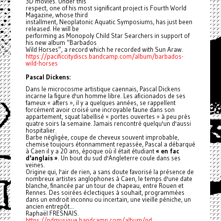
3D movies. Under this
respect, one of his most significant project is Fourth World
Magazine, whose third
installment, Neoplatonic Aquatic Symposiums, has just been
released. He will be
performing as Monopoly Child Star Searchers in support of
his new album “Barbados
Wild Horses”, a record which he recorded with Sun Araw.
https://pacificcitydiscs.bandcamp.com/album/barbados-
wild-horses
Pascal Dickens:
Dans le microcosme artistique caennais, Pascal Dickens
incarne la figure d'un homme libre. Les aficionados de ses
fameux « afters », il y a quelques années, se rappellent
forcément avoir croisé une incroyable faune dans son
appartement, squat labellisé « portes ouvertes » à peu près
quatre soirs la semaine. Jamais rencontré quelqu'un d'aussi
hospitalier.
Barbe négligée, coupe de cheveux souvent improbable,
chemise toujours étonnamment repassée, Pascal a débarqué
à Caen il y a 20 ans, époque où il était étudiant
« en fac
d'anglais »
. Un bout du sud d'Angleterre coule dans ses
veines.
Origine qui, l'air de rien, a sans doute favorisé la présence de
nombreux artistes anglophones à Caen, le temps d'une date
blanche, financée par un tour de chapeau, entre Rouen et
Rennes. Des soirées éclectiques à souhait, programmées
dans un endroit inconnu ou incertain, une vieille péniche, un
ancien entrepôt...
Raphaël FRESNAIS.
https://pdmusique.bandcamp.com/album/pd