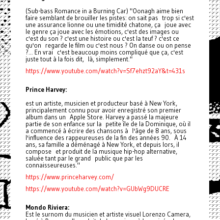
(Sub-bass Romance in a Burning Car) "Oonagh aime bien
faire semblant de brouiller les pistes: on sait pas trop si c'est
une assurance lionne ou une timidité chatone, ça joue avec
le genre ça joue avec les émotions, c'est des images ou
c'est du son ? c'est une histoire ou c'est la teuf ? c'est ce
qu'on regarde le film ou c'est nous ? On danse ou on pense
?... En vrai c'est beaucoup moins compliqué que ça, c'est
juste tout à la fois dit, là, simplement."
https://www.youtube.com/watch?v=Sf7ehzt92aY&t=431s
Prince Harvey:
est un artiste, musicien et producteur basé à New York,
principalement connu pour avoir enregistré son premier
album dans un Apple Store. Harvey a passé la majeure
partie de son enfance sur la petite île de la Dominique, où il
a commencé à écrire des chansons à l'âge de 8 ans, sous
l'influence des rappeureuses de la fin des années 90. À 14
ans, sa famille a déménagé à New York, et depuis lors, il
compose et produit de la musique hip-hop alternative,
saluée tant par le grand public que par les
connaisseureuses."
https://www.princeharvey.com/
https://www.youtube.com/watch?v=GUbWg9DUCRE
Mondo Riviera:
Est le surnom du musicien et artiste visuel Lorenzo Camera,