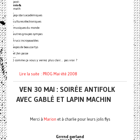
post-
néo&
math
,
pop-stars académiques
,
cultures électroniques
,
musiques du monde
,
autres groupes sympas
,
trucs incroyaaables
,
expos de beauzartys
,
et j'en passe
…
) comme ça vous y verrez plus clair… pas vrai ?
Lire la suite : PROG Mai-été 2008
VEN 30 MAI : SOIRÉE ANTIFOLK
AVEC GABLÉ ET LAPIN MACHIN
Merci à
Marion
et à charlie pour leurs jolis flys
Grrrnd gerland