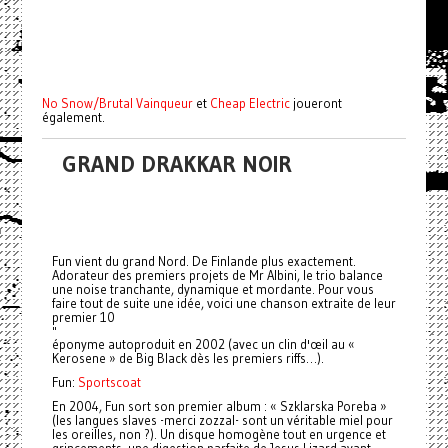
No Snow/Brutal Vainqueur
et
Cheap Electric
joueront
également.
GRAND DRAKKAR NOIR
Fun vient du grand Nord. De Finlande plus exactement.
Adorateur des premiers projets de Mr Albini, le trio balance
une noise tranchante, dynamique et mordante. Pour vous
faire tout de suite une idée, voici une chanson extraite de leur
premier 10
"
éponyme autoproduit en 2002 (avec un clin d'œil au «
Kerosene » de Big Black dès les premiers riffs…).
Fun:
Sportscoat
En 2004, Fun sort son premier album : « Szklarska Poreba »
(les langues slaves -merci zozzal- sont un véritable miel pour
les oreilles, non ?). Un disque homogène tout en urgence et