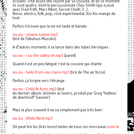
écoutes. Il fut assez vite rejoint par sa cousine, et en ce moment
ils sont quatre, dont le percussioniste Ches Smith (qui a joué
avec Fred Frith, Marc Ribot, Secret Chiefs 3...).
Noise, electro, folk, pop, rock expérimental, Xiu Xiu mange de
tout.
Parfois il trouve que la vie est laide et banale :
xiu xiu - clowne towne.mp3
(tiré de Fabulous Muscles)
A d"autres moments il se lance dans des tubes héroïques :
xiu xiu - i luv the valley oh.mp3
(pareil)
Quand il est un peu fatigué c'est la cousine qui chante :
xiu xiu - hello from eau claire.mp3
(tiré de The air force)
Parfois ça lorgne vers l'étrange :
xiu xiu - Child At Arms.mp3
(tiré
du dernier album, Women as lovers, produit par Greg "batteur
de deerhoof" Saunier)
Mais le plus souvent il ne va simplement pas très bien :
xiu xiu - White Nerd.mp3
On peut lire les (très bons) textes de tous ces morceaux
juste là
.