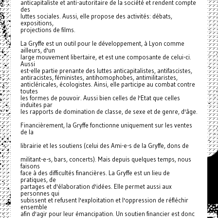
anticapitaliste et anti-autoritaire de la société et rendent compte
des
luttes sociales. Aussi, elle propose des activités: débats,
expositions,
projections de films.
La Gryffe est un outil pour le développement, à Lyon comme
ailleurs, d'un
large mouvement libertaire, et est une composante de celui-ci.
Aussi
est-elle partie prenante des luttes anticapitalistes, antifascistes,
antiracistes, féministes, antihomophobes, antimilitaristes,
anticléricales, écologistes. Ainsi, elle participe au combat contre
toutes
les formes de pouvoir. Aussi bien celles de l'Etat que celles
induites par
les rapports de domination de classe, de sexe et de genre, d'âge.
Financièrement, la Gryffe fonctionne uniquement sur les ventes
de la
librairie et les soutiens (celui des Ami-e-s de la Gryffe, dons de
militant-e-s, bars, concerts). Mais depuis quelques temps, nous
faisons
face à des difficultés financières. La Gryffe est un lieu de
pratiques, de
partages et d'élaboration d'idées. Elle permet aussi aux
personnes qui
subissent et refusent l'exploitation et l'oppression de réfléchir
ensemble
afin d'agir pour leur émancipation. Un soutien financier est donc