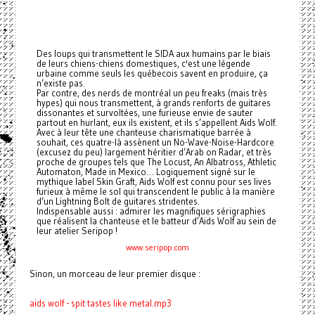
Des loups qui transmettent le SIDA aux humains par le biais
de leurs chiens-chiens domestiques, c'est une légende
urbaine comme seuls les québecois savent en produire, ça
n’existe pas.
Par contre, des nerds de montréal un peu freaks (mais très
hypes) qui nous transmettent, à grands renforts de guitares
dissonantes et survoltées, une furieuse envie de sauter
partout en hurlant, eux ils existent, et ils s’appellent Aids Wolf.
Avec à leur tête une chanteuse charismatique barrée à
souhait, ces quatre-là assènent un No-Wave-Noise-Hardcore
(excusez du peu) largement héritier d’Arab on Radar, et très
proche de groupes tels que The Locust, An Albatross, Athletic
Automaton, Made in Mexico… Logiquement signé sur le
mythique label Skin Graft, Aids Wolf est connu pour ses lives
furieux à même le sol qui transcendent le public à la manière
d’un Lightning Bolt de guitares stridentes.
Indispensable aussi : admirer les magnifiques sérigraphies
que réalisent la chanteuse et le batteur d’Aids Wolf au sein de
leur atelier Seripop !
www.seripop.com
Sinon, un morceau de leur premier disque :
aids wolf - spit tastes like metal.mp3