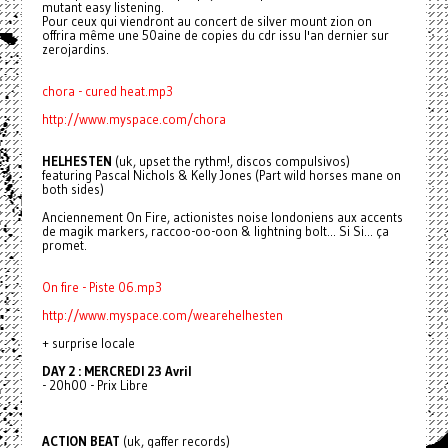
mutant easy listening.
Pour ceux qui viendront au concert de silver mount zion on
offrira même une 50aine de copies du cdr issu l'an dernier sur
zerojardins.
chora - cured heat.mp3
http://www.myspace.com/chora
HELHESTEN
(uk, upset the rythm!, discos compulsivos)
featuring Pascal Nichols & Kelly Jones (Part wild horses mane on
both sides)
Anciennement On Fire, actionistes noise londoniens aux accents
de magik markers, raccoo-oo-oon & lightning bolt... Si Si... ça
promet.
On fire - Piste 06.mp3
http://www.myspace.com/wearehelhesten
+ surprise locale
DAY 2 : MERCREDI 23 Avril
- 20h00 - Prix Libre
ACTION BEAT
(uk, gaffer records)