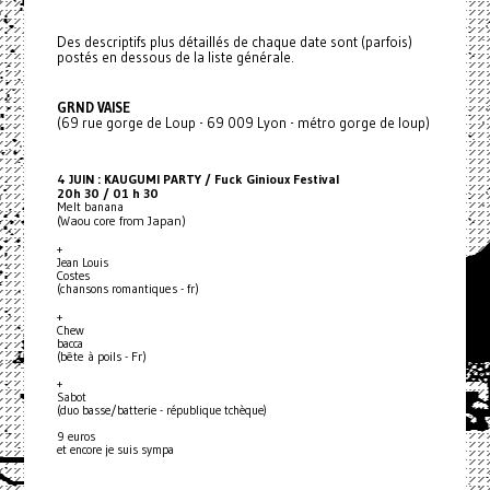
Des descriptifs plus détaillés de chaque date sont (parfois)
postés en dessous de la liste générale.
GRND VAISE
(69 rue gorge de Loup - 69 009 Lyon - métro gorge de loup)
4 JUIN : KAUGUMI PARTY / Fuck Ginioux Festival
20h 30 / 01 h 30
Melt banana
(Waou core from Japan)
+
Jean Louis
Costes
(chansons romantiques - fr)
+
Chew
bacca
(bête à poils - Fr)
+
Sabot
(duo basse/batterie - république tchèque)
9 euros
et encore je suis sympa