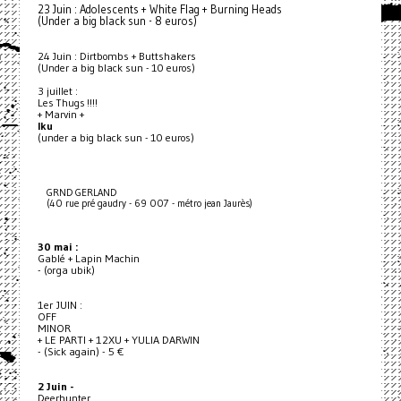
23 Juin : Adolescents + White Flag + Burning Heads
(Under a big black sun - 8 euros)
24 Juin : Dirtbombs + Buttshakers
(Under a big black sun - 10 euros)
3 juillet :
Les Thugs !!!!
+ Marvin +
Iku
(under a big black sun - 10 euros)
GRND GERLAND
(40 rue pré gaudry - 69 007 - métro jean Jaurès)
30 mai :
Gablé + Lapin Machin
- (orga ubik)
1er JUIN :
OFF
MINOR
+ LE PARTI + 12XU + YULIA DARWIN
- (Sick again) - 5 €
2 Juin -
Deerhunter