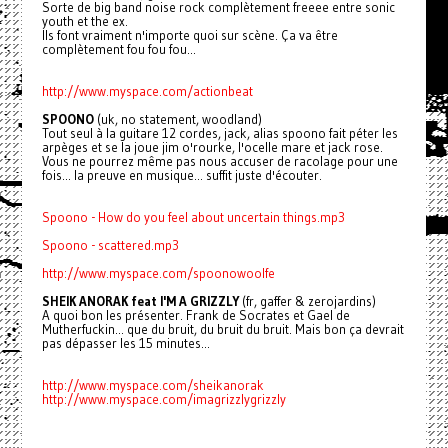
Sorte de big band noise rock complètement freeee entre sonic
youth et the ex.
Ils font vraiment n'importe quoi sur scène. Ça va être
complètement fou fou fou...
http://www.myspace.com/actionbeat
SPOONO
(uk, no statement, woodland)
Tout seul à la guitare 12 cordes, jack, alias spoono fait péter les
arpèges et se la joue jim o'rourke, l'ocelle mare et jack rose.
Vous ne pourrez même pas nous accuser de racolage pour une
fois... la preuve en musique... suffit juste d'écouter.
Spoono - How do you feel about uncertain things.mp3
Spoono - scattered.mp3
http://www.myspace.com/spoonowoolfe
SHEIK ANORAK feat I'M A GRIZZLY
(fr, gaffer & zerojardins)
A quoi bon les présenter. Frank de Socrates et Gael de
Mutherfuckin... que du bruit, du bruit du bruit. Mais bon ça devrait
pas dépasser les 15 minutes...
http://www.myspace.com/sheikanorak
http://www.myspace.com/imagrizzlygrizzly