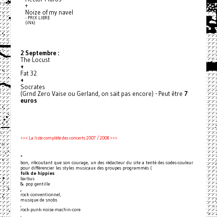
+
Noize of my navel
- PRIX LIBRE
(iNk)
2 Septembre :
The Locust
+
Fat 32
+
Socrates
(Grnd Zero Vaise ou Gerland, on sait pas encore) - Peut être
7
euros
>>> La liste complète des concerts 2007 / 2008 >>>
*
bon, n'écoutant que son courage, un des rédacteur du site a tenté des codes-couleur
pour différencier les styles musicaux des groupes programmés (
folk de hippies
barbus
& pop gentille
,
rock conventionnel,
musique de snobs
,
rock-punk-noise-machin-core
,