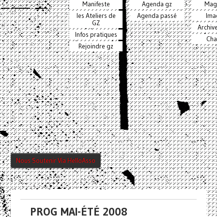
Manifeste
Agenda gz
Mag
les Ateliers de
Agenda passé
Ima
GZ
Archiv
Infos pratiques
Cha
Rejoindre gz
Nous Soutenir Via HelloAsso
PROG MAI-ÉTÉ 2008