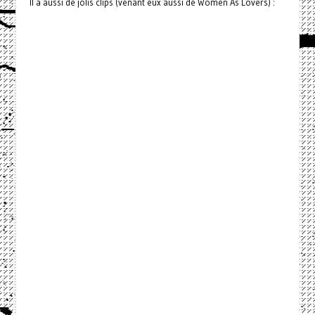
Il a aussi de jolis clips (venant eux aussi de Women As Lovers) :