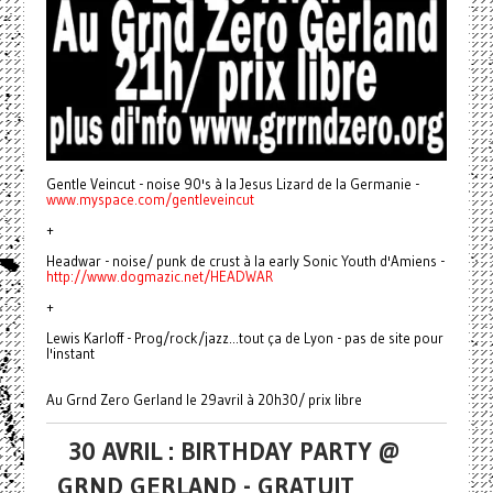
Gentle Veincut - noise 90's à la Jesus Lizard de la Germanie -
www.myspace.com/gentleveincut
+
Headwar - noise/ punk de crust à la early Sonic Youth d'Amiens -
http://www.dogmazic.net/HEADWAR
+
Lewis Karloff - Prog/rock/jazz...tout ça de Lyon - pas de site pour
l'instant
Au Grnd Zero Gerland le 29avril à 20h30/ prix libre
30 AVRIL : BIRTHDAY PARTY @
GRND GERLAND - GRATUIT