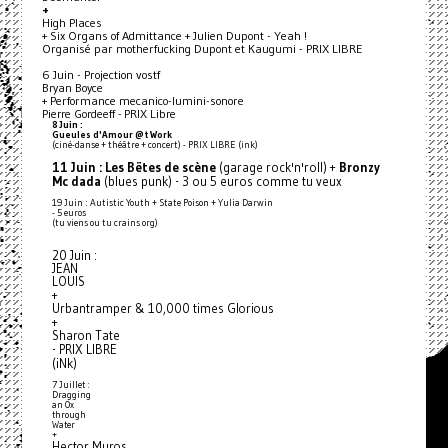
+
High Places
+ Six Organs of Admittance + Julien Dupont - Yeah !
Organisé par motherfucking Dupont et Kaugumi - PRIX LIBRE
6 Juin - Projection vostf
Bryan Boyce
+ Performance mecanico-lumini-sonore
Pierre Gordeeff - PRIX Libre
8 Juin :
Gueules d'Amour @t Work
(ciné-danse + théâtre + concert) - PRIX LIBRE (ink)
11 Juin :
Les Bëtes de scène
(garage rock'n'roll) +
Bronzy
Mc dada
(blues punk) - 3 ou 5 euros comme tu veux
19 Juin : Autistic Youth + State Poison + Yulia Darwin
- 5 euros
(tu viens ou tu crains org)
20 Juin :
JEAN
LOUIS
+
Urbantramper & 10,000 times Glorious
+
Sharon Tate
- PRIX LIBRE
(iNk)
7 Juillet :
Dragging
an Ox
through
Water
+
Hector Muros