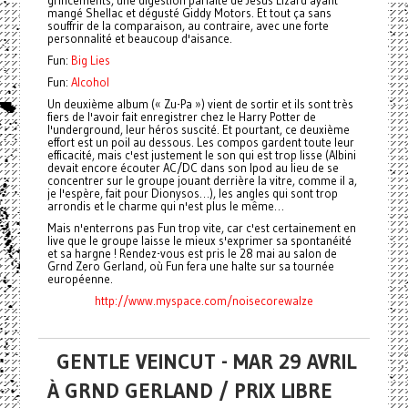
grincements, une digestion parfaite de Jesus Lizard ayant
mangé Shellac et dégusté Giddy Motors. Et tout ça sans
souffrir de la comparaison, au contraire, avec une forte
personnalité et beaucoup d'aisance.
Fun:
Big Lies
Fun:
Alcohol
Un deuxième album (« Zu-Pa ») vient de sortir et ils sont très
fiers de l'avoir fait enregistrer chez le Harry Potter de
l'underground, leur héros suscité. Et pourtant, ce deuxième
effort est un poil au dessous. Les compos gardent toute leur
efficacité, mais c'est justement le son qui est trop lisse (Albini
devait encore écouter AC/DC dans son Ipod au lieu de se
concentrer sur le groupe jouant derrière la vitre, comme il a,
je l'espère, fait pour Dionysos…), les angles qui sont trop
arrondis et le charme qui n'est plus le même…
Mais n'enterrons pas Fun trop vite, car c'est certainement en
live que le groupe laisse le mieux s'exprimer sa spontanéité
et sa hargne ! Rendez-vous est pris le 28 mai au salon de
Grnd Zero Gerland, où Fun fera une halte sur sa tournée
européenne.
http://www.myspace.com/noisecorewalze
GENTLE VEINCUT - MAR 29 AVRIL
À GRND GERLAND / PRIX LIBRE