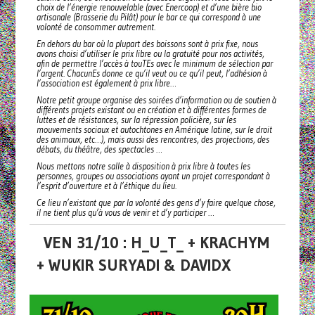
choix de l’énergie renouvelable (avec Enercoop) et d’une bière bio
artisanale (Brasserie du Pilât) pour le bar ce qui correspond à une
volonté de consommer autrement.
En dehors du bar où la plupart des boissons sont à prix fixe, nous
avons choisi d’utiliser le prix libre ou la gratuité pour nos activités,
afin de permettre l’accès à touTEs avec le minimum de sélection par
l’argent. ChacunEs donne ce qu’il veut ou ce qu’il peut, l’adhésion à
l’association est également à prix libre…
Notre petit groupe organise des soirées d’information ou de soutien à
différents projets existant ou en création et à différentes formes de
luttes et de résistances, sur la répression policière, sur les
mouvements sociaux et autochtones en Amérique latine, sur le droit
des animaux, etc…), mais aussi des rencontres, des projections, des
débats, du théâtre, des spectacles …
Nous mettons notre salle à disposition à prix libre à toutes les
personnes, groupes ou associations ayant un projet correspondant à
l’esprit d’ouverture et à l’éthique du lieu.
Ce lieu n’existant que par la volonté des gens d’y faire quelque chose,
il ne tient plus qu’à vous de venir et d’y participer …
VEN 31/10 : H_U_T_ + KRACHYM
+ WUKIR SURYADI & DAVIDX