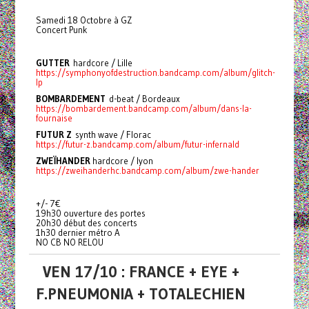
Samedi 18 Octobre à GZ
Concert Punk
GUTTER
hardcore / Lille
https://symphonyofdestruction.bandcamp.com/album/glitch-
lp
BOMBARDEMENT
d-beat / Bordeaux
https://bombardement.bandcamp.com/album/dans-la-
fournaise
FUTUR Z
synth wave / Florac
https://futur-z.bandcamp.com/album/futur-infernald
ZWEÏHANDER
hardcore / lyon
https://zweihanderhc.bandcamp.com/album/zwe-hander
+/- 7€
19h30 ouverture des portes
20h30 début des concerts
1h30 dernier métro A
NO CB NO RELOU
VEN 17/10 : FRANCE + EYE +
F.PNEUMONIA + TOTALECHIEN