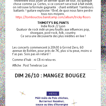
reviennent vous jouer un dernier quart de tour, ou quelque
chose comme ça. Certes, si ce concert sera tout à fait inédit,
on retrouve la formule gagnante : chant entêtant ! tambours
battants ! guitare explosive ! Bref, de quoi nous faire perdre
tous nos moyens.
https://tombouctou.bandcamp.com/album/tricky-floors
THIMOTY’S BIG PANTS
Indie Rock // Lyon
Quatuor de rock indé un peu fouillis aux influences pop,
shoegaze, post-rock, folk, country.
Ce sera une découverte des plus inédites en live !
Les concerts commencent à 20h30 à Grrrnd Zero, 60
avenue de Bohlen, pour près de 7€, plus si tu peux, moins si
t’as pas. Sois pas en retard !
Comme d’hab : ni CB ni relou-es.
Affiche : Post Tenebras Lux
DIM 26/10 : MANGEZ BOUGEZ