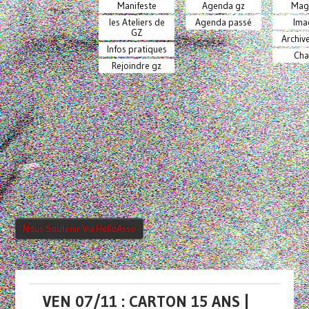
Manifeste
Agenda gz
Mag
les Ateliers de
Agenda passé
Ima
GZ
Archiv
Infos pratiques
Cha
Rejoindre gz
Nous Soutenir Via HelloAsso
VEN 07/11 : CARTON 15 ANS |