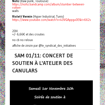
Nohz
(Raw punk, Toulouse)
https://nohz.bandcamp.com/album/slumber-between-
rotten-
walls
Violett Vermin
(Hyper Industrial, Tunis)
https://www.youtube.com/watch?v=40VQAppgu0E&t=662s
20H
+/- 6,66€ et des croutes
no cb no reloux
affiche de zinzin par @le_syndicat_des_initiatives
SAM 01/11: CONCERT DE
SOUTIEN À L'ATELIER DES
CANULARS