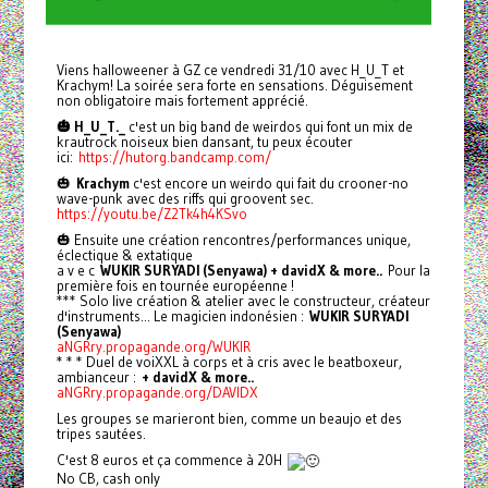
Viens halloweener à GZ ce vendredi 31/10 avec H_U_T et
Krachym! La soirée sera forte en sensations. Déguisement
non obligatoire mais fortement apprécié.
🎃 H_U_T._
c'est un big band de weirdos qui font un mix de
krautrock noiseux bien dansant, tu peux écouter
ici:
https://hutorg.bandcamp.com/
🎃
Krachym
c'est encore un weirdo qui fait du crooner-no
wave-punk avec des riffs qui groovent sec.
https://youtu.be/Z2Tk4h4KSvo
🎃 Ensuite une création rencontres/performances unique,
éclectique & extatique
a v e c
WUKIR SURYADI (Senyawa) + davidX & more..
Pour la
première fois en tournée européenne !
*** Solo live création & atelier avec le constructeur, créateur
d'instruments... Le magicien indonésien :
WUKIR SURYADI
(Senyawa)
aNGRry.propagande.org/WUKIR
* * * Duel de voiXXL à corps et à cris avec le beatboxeur,
ambianceur :
+ davidX & more..
aNGRry.propagande.org/DAVIDX
Les groupes se marieront bien, comme un beaujo et des
tripes sautées.
C'est 8 euros et ça commence à 20H
No CB, cash only