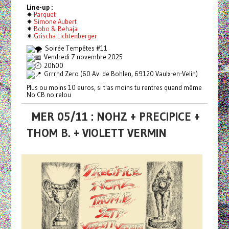
Line-up :
✷
Parquet
✷
Simone Aubert
✷
Bobo & Behaja
✷
Grischa Lichtenberger
Soirée Tempêtes #11
Vendredi 7 novembre 2025
20h00
Grrrnd Zero (60 Av. de Bohlen, 69120 Vaulx-en-Velin)
Plus ou moins 10 euros, si t'as moins tu rentres quand même
No CB no relou
MER 05/11 : NOHZ + PRECIPICE +
THOM B. + VIOLETT VERMIN