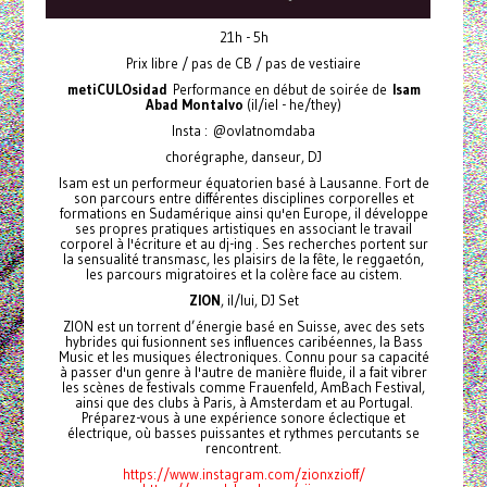
21h - 5h
Prix libre / pas de CB / pas de vestiaire
metiCULOsidad
Performance en début de soirée de
Isam
Abad Montalvo
(il/iel - he/they)
Insta : @ovlatnomdaba
chorégraphe, danseur, DJ
Isam est un performeur équatorien basé à Lausanne. Fort de
son parcours entre différentes disciplines corporelles et
formations en Sudamérique ainsi qu'en Europe, il développe
ses propres pratiques artistiques en associant le travail
corporel à l'écriture et au dj-ing . Ses recherches portent sur
la sensualité transmasc, les plaisirs de la fête, le reggaetón,
les parcours migratoires et la colère face au cistem.
ZION
, il/lui, DJ Set
ZION est un torrent d’énergie basé en Suisse, avec des sets
hybrides qui fusionnent ses influences caribéennes, la Bass
Music et les musiques électroniques. Connu pour sa capacité
à passer d'un genre à l'autre de manière fluide, il a fait vibrer
les scènes de festivals comme Frauenfeld, AmBach Festival,
ainsi que des clubs à Paris, à Amsterdam et au Portugal.
Préparez-vous à une expérience sonore éclectique et
électrique, où basses puissantes et rythmes percutants se
rencontrent.
https://www.instagram.com/zionxzioff/