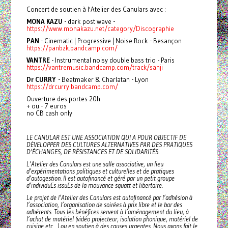
Concert de soutien à l'Atelier des Canulars avec :
MONA KAZU
- dark post wave -
https://www.monakazu.net/category/Discographie
PAN
- Cinematic | Progressive | Noise Rock - Besançon
https://panbzk.bandcamp.com/
VANTRE
- Instrumental noisy double bass trio - Paris
https://vantremusic.bandcamp.com/track/sanji
Dr CURRY
- Beatmaker & Charlatan - Lyon
https://drcurry.bandcamp.com/
Ouverture des portes 20h
+ ou - 7 euros
no CB cash only
LE CANULAR EST UNE ASSOCIATION QUI A POUR OBJECTIF DE
DÉVELOPPER DES CULTURES ALTERNATIVES PAR DES PRATIQUES
D’ÉCHANGES, DE RÉSISTANCES ET DE SOLIDARITÉS.
L’Atelier des Canulars est une salle associative, un lieu
d’expérimentations politiques et culturelles et de pratiques
d’autogestion. Il est autofinancé et géré par un petit groupe
d’individuEs issuEs de la mouvance squatt et libertaire.
Le projet de l’Atelier des Canulars est autofinancé par l’adhésion à
l’association, l’organisation de soirées à prix libre et le bar des
adhérents. Tous les bénéfices servent à l’aménagement du lieu, à
l’achat de matériel (vidéo projecteur, isolation phonique, matériel de
cuisine etc…) ou en soutien à des causes urgentes. Nous avons fait le