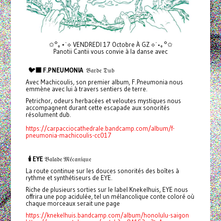
✩°｡⋆˙⟡ VENDREDI 17 Octobre À GZ ⟡˙⋆｡°✩
Panotii Cantii vous convie à la danse avec
🐦‍⬛ F.PNEUMONIA
𝔅𝔞𝔯𝔡𝔢 𝔇𝔲𝔟
Avec Machicoulis, son premier album, F.Pneumonia nous
emmène avec lui à travers sentiers de terre.
Petrichor, odeurs herbacées et veloutes mystiques nous
accompagnent durant cette escapade aux sonorités
résolument dub.
https://carpacciocathedrale.bandcamp.com/album/f-
pneumonia-machicoulis-cc017
🕯️ EYE
𝔅𝔞𝔩𝔞𝔡𝔢 𝔐𝔢́𝔠𝔞𝔫𝔦𝔮𝔲𝔢
La route continue sur les douces sonorités des boîtes à
rythme et synthétiseurs de EYE.
Riche de plusieurs sorties sur le label Knekelhuis, EYE nous
offrira une pop acidulée, tel un mélancolique conte coloré où
chaque morceaux serait une page
https://knekelhuis.bandcamp.com/album/honolulu-saigon