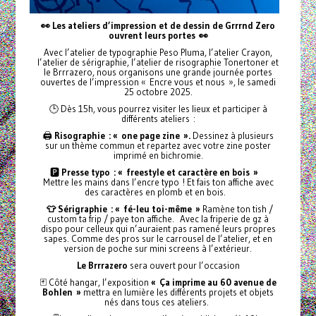
👀 Les ateliers d’impression et de dessin de Grrrnd Zero
ouvrent leurs portes
👀
Avec l’atelier de typographie Peso Pluma, l’atelier Crayon,
l’atelier de sérigraphie, l’atelier de risographie Tonertoner et
le Brrrazero, nous organisons une grande journée portes
ouvertes de l’impression « Encre vous et nous », le samedi
25 octobre 2025.
🕒 Dès 15h, vous pourrez visiter les lieux et participer à
différents ateliers :
🖨️
Risographie : « one page zine ».
Dessinez à plusieurs
sur un thème commun et repartez avec votre zine poster
imprimé en bichromie.
🅿️
Presse typo : « freestyle et caractère en bois »
Mettre les mains dans l’encre typo ! Et fais ton affiche avec
des caractères en plomb et en bois.
👕 Sérigraphie : « fé-leu toi-même »
Ramène ton tish /
custom ta frip / paye ton affiche. Avec la friperie de gz à
dispo pour celleux qui n’auraient pas ramené leurs propres
sapes. Comme des pros sur le carrousel de l’atelier, et en
version de poche sur mini screens à l’extérieur.
Le Brrrazero
sera ouvert pour l’occasion
🃏 Côté hangar, l’exposition
« Ça imprime au 60 avenue de
Bohlen »
mettra en lumière les différents projets et objets
nés dans tous ces ateliers.