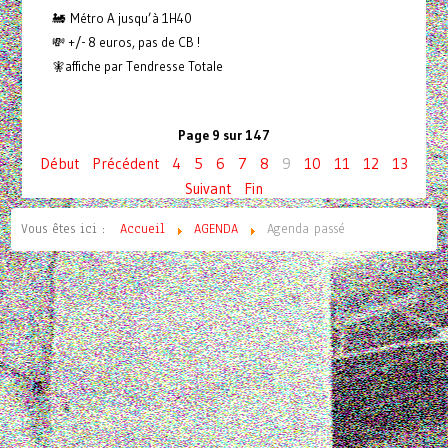
🚂 Métro A jusqu’à 1H40
💸 +/- 8 euros, pas de CB !
🧚affiche par Tendresse Totale
Page 9 sur 147
Début
Précédent
4
5
6
7
8
9
10
11
12
13
Suivant
Fin
Vous êtes ici :
Accueil
AGENDA
Agenda passé