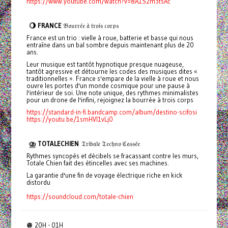
https://www.youtube.com/watch?v=8A1S2m3tsAc
🌖 FRANCE
𝔅𝔬𝔲𝔯𝔯𝔢́𝔢 𝔞̀ 𝔱𝔯𝔬𝔦𝔰 𝔠𝔬𝔯𝔭𝔰
France est un trio : vielle à roue, batterie et basse qui nous
entraîne dans un bal sombre depuis maintenant plus de 20
ans.
Leur musique est tantôt hypnotique presque nuageuse,
tantôt agressive et détourne les codes des musiques dites «
traditionnelles ». France s'empare de la vielle à roue et nous
ouvre les portes d'un monde cosmique pour une pause à
l'intérieur de soi. Une note unique, des rythmes minimalistes
pour un drone de l'infini, rejoignez la bourrée à trois corps
https://standard-in-fi.bandcamp.com/album/destino-scifosi
https://youtu.be/1smHVI1vLj0
⛈️ TOTALECHIEN
𝔗𝔯𝔦𝔟𝔞𝔩𝔢 𝔗𝔢𝔠𝔥𝔫𝔬 ℭ𝔞𝔰𝔰𝔢́𝔢
Rythmes syncopés et décibels se fracassant contre les murs,
Totale Chien fait des étincelles avec ses machines.
La garantie d'une fin de voyage électrique riche en kick
distordu
https://soundcloud.com/totale-chien
🪩 20H - 01H