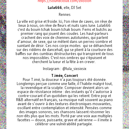
https://soundcloud.com/ziiooon
Lula666
, elle, DJ Set
Rennes
La ville est grise et froide. Ici, l'on rêve de caves, on rêve de
lieux à nous, on rêve de fleurs et nuits sans lune. Lula666
c'est du boum tchak boum tchak boum. Fems et butchs au
premier rang qui jouent des coudes. Les haut-parleurs
crachent des voix de chiennes autotunées, qui parlent
d’amour, de sexe, qui se mêlent dans un perreo sombre et
suintant de désir. Ces nos corpx moites qui se déhanchent
sur des riddims de dancehall, qui se plient à la courbure des
baffles sur des cumbias déstructurées qui transpirent de tous
nos impossibles. C'est nos ombres qui s'épuisent et
cherchent la lueur et la fête à en crever.
Instagram : @lula_sixsixsix
T.imée, Concert
Pour T.imé, la douceur n’a pas toujours été donnée.
Longtemps perçue comme une faille, il l’habite malgré tout,
la revendique et la sculpte. Composer devient alors un
espace de résistance intime : des instants qu’il s’autorise à
contre-courant d’un quotidien qui les retient. Entre pop et
R&B alternatif en français, sa musique naît souvent au piano
avant de s’ouvrir à des textures électroniques mouvantes,
oscillant entre contemplation et intensité. Pensées comme
des images sonores, ses chansons laissent résonner les
non-dits plus que les mots. Porté par une voix aux multiples
facettes — douce, puissante, grave et aérienne — il invite à
célébrer une vulnérabilité partagée.