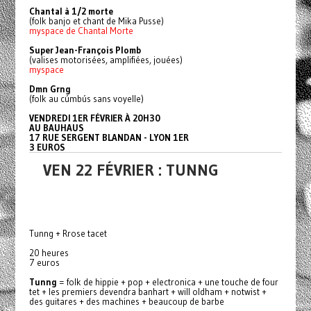
Chantal à 1/2 morte
(folk banjo et chant de Mika Pusse)
myspace de Chantal Morte
Super Jean-François Plomb
(valises motorisées, amplifiées, jouées)
myspace
Dmn Grng
(folk au cúmbús sans voyelle)
VENDREDI 1ER FÉVRIER À 20H30
AU BAUHAUS
17 RUE SERGENT BLANDAN - LYON 1ER
3 EUROS
VEN 22 FÉVRIER : TUNNG
Tunng + Rrose tacet
20 heures
7 euros
Tunng
= folk de hippie + pop + electronica + une touche de four
tet + les premiers devendra banhart + will oldham + notwist +
des guitares + des machines + beaucoup de barbe