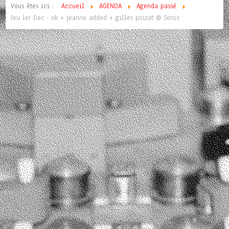
Vous êtes ici :
Accueil
AGENDA
Agenda passé
Jeu 1er Dec : ok + jeanne added + gilles poizat @ Sonic