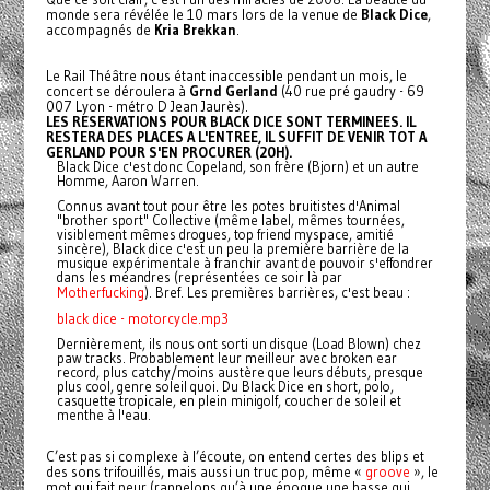
monde sera révélée le 10 mars lors de la venue de
Black Dice
,
accompagnés de
Kria Brekkan
.
Le Rail Théâtre nous étant inaccessible pendant un mois, le
concert se déroulera à
Grnd Gerland
(40 rue pré gaudry - 69
007 Lyon - métro D Jean Jaurès).
LES RESERVATIONS POUR BLACK DICE SONT TERMINEES. IL
RESTERA DES PLACES A L'ENTREE, IL SUFFIT DE VENIR TOT A
GERLAND POUR S'EN PROCURER (20H).
Black Dice c'est donc Copeland, son frère (Bjorn) et un autre
Homme, Aaron Warren.
Connus avant tout pour être les potes bruitistes d'Animal
"brother sport" Collective (même label, mêmes tournées,
visiblement mêmes drogues, top friend myspace, amitié
sincère), Black dice c'est un peu la première barrière de la
musique expérimentale à franchir avant de pouvoir s'effondrer
dans les méandres (représentées ce soir là par
Motherfucking
). Bref. Les premières barrières, c'est beau :
black dice - motorcycle.mp3
Dernièrement, ils nous ont sorti un disque (Load Blown) chez
paw tracks. Probablement leur meilleur avec broken ear
record, plus catchy/moins austère que leurs débuts, presque
plus cool, genre soleil quoi. Du Black Dice en short, polo,
casquette tropicale, en plein minigolf, coucher de soleil et
menthe à l'eau.
C’est pas si complexe à l’écoute, on entend certes des blips et
des sons trifouillés, mais aussi un truc pop, même «
groove
», le
mot qui fait peur (rappelons qu’à une époque une basse qui