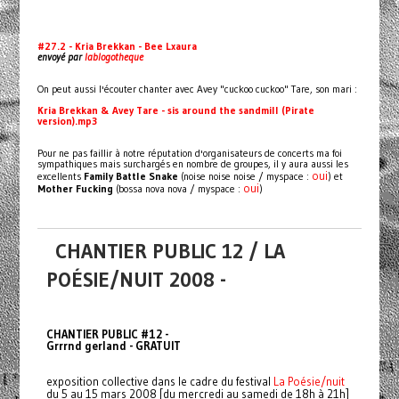
#27.2 - Kria Brekkan - Bee Lxaura
envoyé par
lablogotheque
On peut aussi l'écouter chanter avec Avey "cuckoo cuckoo" Tare, son mari :
Kria Brekkan & Avey Tare - sis around the sandmill (Pirate
version).mp3
Pour ne pas faillir à notre réputation d'organisateurs de concerts ma foi
sympathiques mais surchargés en nombre de groupes, il y aura aussi les
oui
excellents
Family Battle Snake
(noise noise noise / myspace :
) et
oui
Mother Fucking
(bossa nova nova / myspace :
)
CHANTIER PUBLIC 12 / LA
POÉSIE/NUIT 2008 -
CHANTIER PUBLIC #12 -
Grrrnd gerland - GRATUIT
exposition collective dans le cadre du festival
La Poésie/nuit
du 5 au 15 mars 2008 [du mercredi au samedi de 18h à 21h]