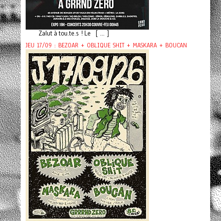
Zalut à tou.te.s ! Le [ ... ]
JEU 17/09 : BEZOAR + OBLIQUE SHIT + MASKARA + BOUCAN