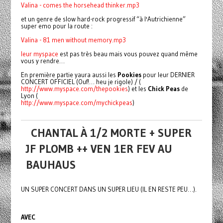
Valina - comes the horsehead thinker.mp3
et un genre de slow hard-rock progressif “à l'Autrichienne”
super emo pour la route :
Valina - 81 men without memory.mp3
leur
myspace
est pas très beau mais vous pouvez quand même
vous y rendre…
En première partie yaura aussi les
Pookies
pour leur DERNIER
CONCERT OFFICIEL (Ouf!… heu je rigole) / (
http://www.myspace.com/thepookies
) et les
Chick Peas
de
Lyon (
http://www.myspace.com/mychickpeas
)
CHANTAL À 1/2 MORTE + SUPER
JF PLOMB ++ VEN 1ER FEV AU
BAUHAUS
UN SUPER CONCERT DANS UN SUPER LIEU (IL EN RESTE PEU…).
AVEC