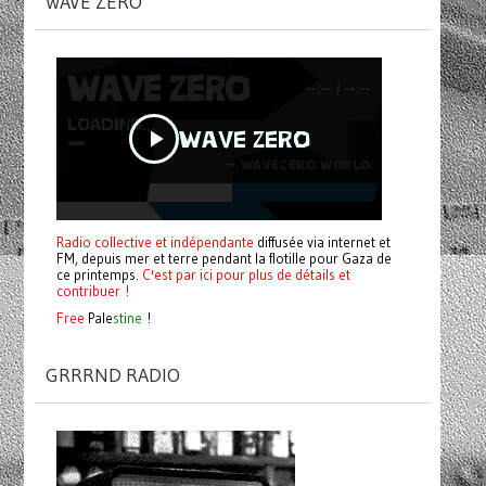
WAVE ZERO
Radio collective et indépendante
diffusée via internet et
FM, depuis mer et terre pendant la flotille pour Gaza de
ce printemps.
C'est par ici pour plus de détails et
contribuer !
Free
Pale
stine
!
GRRRND RADIO