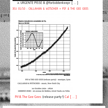
⚔️ URGENTE PISSE & @forbiddenkeepr [ ... ]
JEU 01/10 : CALLAHAN & WITSCHER + PIF & THE GEE GEES
Pif
& The Gee Gees
(release party !)
C
a
l [ ... ]