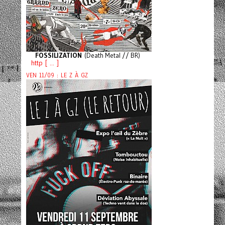
FOSSILIZATION
(Death Metal // BR)
http [ ... ]
VEN 11/09 : LE Z À GZ