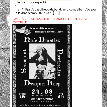
Bezoar
(rock expé, It)
a
href="https://dayoffrecords.bandcamp.com/album/bezoar
-s-t">bandcamp
Oblique S [ ... ]
LUN 21/09 : HOLE DWELLER + DRAGON KEEP + SEREGOST +
PORTCULLIS