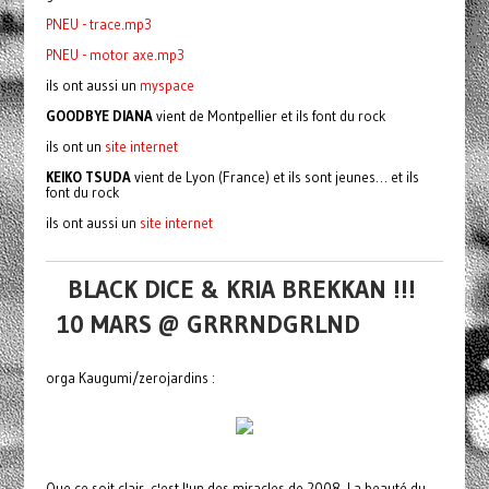
PNEU - trace.mp3
PNEU - motor axe.mp3
ils ont aussi un
myspace
GOODBYE DIANA
vient de Montpellier et ils font du rock
ils ont un
site internet
KEIKO TSUDA
vient de Lyon (France) et ils sont jeunes… et ils
font du rock
ils ont aussi un
site internet
BLACK DICE & KRIA BREKKAN !!!
10 MARS @ GRRRNDGRLND
orga Kaugumi/zerojardins :
Que ce soit clair, c'est l'un des miracles de 2008. La beauté du