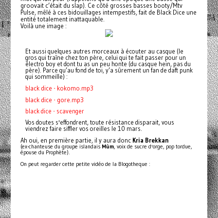
groovait c’était du slap). Ce côté grosses basses booty/Mtv
Pulse, mêlé à ces bidouillages intempestifs, fait de Black Dice une
entité totalement inattaquable.
Voilà une image :
Et aussi quelques autres morceaux à écouter au casque (le
gros qui traîne chez ton père, celui qui te fait passer pour un
électro boy et dont tu as un peu honte (du casque hein, pas du
père). Parce qu’au fond de toi, y’a sûrement un fan de daft punk
qui sommeille) :
black dice - kokomo.mp3
black dice - gore.mp3
black dice - scavenger
Vos doutes s'effondrent, toute résistance disparait, vous
viendrez faire siffler vos oreilles le 10 mars.
Ah oui, en première partie, il y aura donc
Kria Brekkan
(ex-chanteuse du groupe islandais
Mùm
, voix de sucre d'orge, pop tordue,
épouse du Prophète).
On peut regarder cette petite vidéo de la Blogotheque :