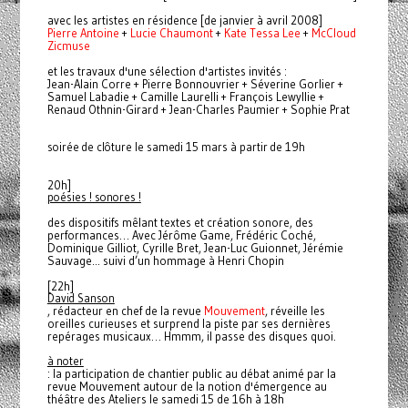
avec les artistes en résidence [de janvier à avril 2008]
Pierre Antoine
+
Lucie Chaumont
+
Kate Tessa Lee
+
McCloud
Zicmuse
et les travaux d'une sélection d'artistes invités
:
Jean-Alain Corre + Pierre Bonnouvrier + Séverine Gorlier +
Samuel Labadie + Camille Laurelli + François Lewyllie +
Renaud Othnin-Girard + Jean-Charles Paumier + Sophie Prat
soirée de clôture le samedi 15 mars à partir de 19h
20h]
poésies ! sonores !
des dispositifs mêlant textes et création sonore, des
performances… Avec Jérôme Game, Frédéric Coché,
Dominique Gilliot, Cyrille Bret, Jean-Luc Guionnet, Jérémie
Sauvage... suivi d’un hommage à Henri Chopin
[2
2h]
David Sanson
, rédacteur en chef de la revue
Mouvement
, réveille les
oreilles curieuses et surprend la piste par ses dernières
repérages musicaux… Hmmm, il passe des disques quoi.
à noter
: la participation de chantier public au débat animé par la
revue Mouvement autour de la notion d'émergence au
théâtre des Ateliers le samedi 15 de 16h à 18h