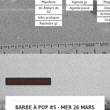
Manifeste
Agenda gz
Mag
les Ateliers de
Agenda passé
Ima
GZ
Archiv
Infos pratiques
Cha
Rejoindre gz
Nous Soutenir Via HelloAsso
BARBE À POP #5 - MER 26 MARS