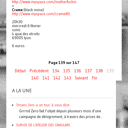
http://www.myspace.com/mutherfuckin
+
Crame
(black noise)
http://www.myspace.com/crame80
20h30
mercredi 6 février
sonic
4 quai des etroits
69005 lyon
6 euros
Page 139 sur 147
Début
Précédent
134
135
136
137
138
139
140
141
142
143
Suivant
Fin
A LA UNE
Trrrans Zero a un truc à vous dire
Grrrnd Zero fait l’objet depuis plusieurs mois d’une
campagne de dénigrement, à travers des prises de...
SURVIE DE L'ATELIER DES CANULARS