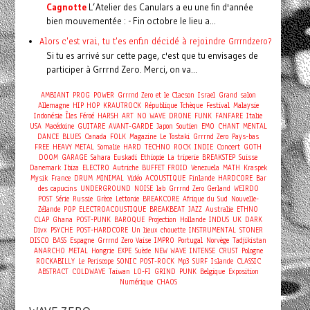
Cagnotte
L’Atelier des Canulars a eu une fin d'année
bien mouvementée : - Fin octobre le lieu a...
Alors c'est vrai, tu t'es enfin décidé à rejoindre Grrrndzero?
Si tu es arrivé sur cette page, c'est que tu envisages de
participer à Grrrnd Zero. Merci, on va...
AMBIANT
PROG
POWER
Grrrnd Zero et le Clacson
Israel
Grand salon
Allemagne
HIP HOP
KRAUTROCK
République Tchèque
Festival
Malaysie
Indonésie
Îles Féroé
HARSH
ART
NO WAVE
DRONE
FUNK
FANFARE
Italie
USA
Macédoine
GUITARE
AVANT-GARDE
Japon
Soutien
EMO
CHANT
MENTAL
DANCE
BLUES
Canada
FOLK
Magazine
Le Tostaki
Grrrnd Zero
Pays-bas
Concert
FREE
HEAVY METAL
Somalie
HARD
TECHNO
ROCK
INDIE
GOTH
DOOM
GARAGE
Sahara
Euskadi
Ethiopie
La triperie
BREAKSTEP
Suisse
Danemark
Ibiza
ELECTRO
Autriche
BUFFET FROID
Venezuela
MATH
Kraspek
Mysik
France
DRUM
MINIMAL
Vidéo
ACOUSTIQUE
Finlande
HARDCORE
Bar
des capucins
UNDERGROUND
NOISE
lab
Grrrnd Zero Gerland
WEIRDO
POST
Série
Russie
Grèce
Lettonie
BREAKCORE
Afrique du Sud
Nouvelle-
Zélande
POP
ELECTROACOUSTIQUE
BREAKBEAT
JAZZ
Australie
ETHNO
CLAP
Ghana
POST-PUNK
BAROQUE
Projection
Hollande
INDUS
UK
DARK
Divx
PSYCHE
POST-HARDCORE
Un lieux chouette
INSTRUMENTAL
STONER
DISCO
BASS
Espagne
Grrrnd Zero Vaise
IMPRO
Portugal
Norvège
Tadjikistan
ANARCHO
METAL
Hongrie
EXPE
Suède
NEW WAVE
INTENSE
CRUST
Pologne
ROCKABILLY
Le Periscope
SONIC
POST-ROCK
Mp3
SURF
Islande
CLASSIC
ABSTRACT
COLDWAVE
Taiwan
LO-FI
GRIND
PUNK
Belgique
Exposition
Numérique
CHAOS