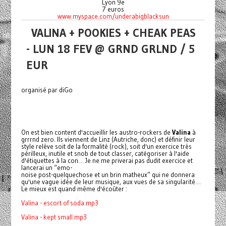
Lyon 9e
7 euros
www.myspace.com/underabigblacksun
VALINA + POOKIES + CHEAK PEAS
- LUN 18 FEV @ GRND GRLND / 5
EUR
organisé par diGo
On est bien content d'accueillir les austro-rockers de
Valina
à
grrrnd zero. Ils viennent de Linz (Autriche, donc) et définir leur
style relève soit de la formalité (rock), soit d'un exercice très
périlleux, inutile et snob de tout classer, catégoriser à l'aide
d'étiquettes à la con… Je ne me priverai pas dudit exercice et
lancerai un “emo-
noise post-quelquechose et un brin matheux” qui ne donnera
qu'une vague idée de leur musique, aux vues de sa singularité…
Le mieux est quand même d'écoûter :
Valina - escort of soda.mp3
Valina - kept small.mp3