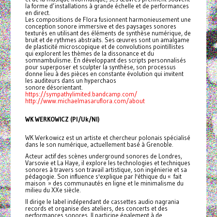
la forme d’installations à grande échelle et de performances
en direct.
Les compositions de Flora fusionnent harmonieusement une
conception sonore immersive et des paysages sonores
texturés en utilisant des éléments de synthèse numérique, de
bruit et de rythmes abstraits. Ses œuvres sont un amalgame
de plasticité microscopique et de convolutions pointillistes
qui explorent les thèmes de la dissonance et du
somnambulisme. En développant des scripts personnalisés
pour superposer et sculpter la synthèse, son processus
donne lieu à des pièces en constante évolution qui invitent
les auditeurs dans un hyperchaos
sonore désorientant.
https://sympathylimited.bandcamp.com/
http://www.michaelmasaruflora.com/about
WK WERKOWICZ (Pl/Uk/Nl)
WK Werkowicz est un artiste et chercheur polonais spécialisé
dans le son numérique, actuellement basé à Grenoble.
Acteur actif des scènes underground sonores de Londres,
Varsovie et La Haye, il explore les technologies et techniques
sonores à travers son travail artistique, son ingénierie et sa
pédagogie. Son influence s'explique par l'éthique du « fait
maison » des communautés en ligne et le minimalisme du
milieu du XXe siècle.
Il dirige le label indépendant de cassettes audio nagrania
records et organise des ateliers, des concerts et des
performances sonores. Il participe également à de