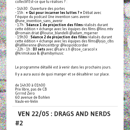
collectif Est-ce que tu réalises ? :
- 14h30 : Ouverture des portes
- 15h :
« Qui pour incarner les luttes ? »
Débat avec
l’équipe du podcast Une invention sans avenir
@une_invention_sans_avenir
- 17h :
Séance 1 de projection des films
réalisés durant
cette édition + échange avec les équipes des films @lino.mtv
@romain.driat @louise_blandelli @adam_mgarner
- 19h30 :
Séance 2 de projection des films
réalisés durant
cette édition + échange avec les équipes des films@jojo_clbs
@lafillerenne @vincentbrgr @leopoldcordier
- 22h - 1h :
DJ sets
avec @sarv.s.h @zoe_caracol x
@krimskaaa & @amibymusic
Le programme détaillé est à venir dans les prochains jours.
Il y a aura aussi de quoi manger et se désaltérer sur place.
de 14h30 à 01h00
Prix libre, pas de CB
Grrrnd Zero
60 avenue de Bohlen
Vaulx-en-Velin
VEN 22/05 : DRAGS AND NERDS
#2