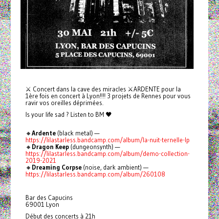
⚔ Concert dans la cave des miracles ⚔ARDENTE pour la
1ère fois en concert à Lyon!!!! 3 projets de Rennes pour vous
ravir vos oreilles déprimées.
Is your life sad ? Listen to BM 🖤
🔸
Ardente
(black metal) —
https://lilastarless.bandcamp.com/album/la-nuit-ternelle-lp
🔸
Dragon Keep
(dungeonsynth) —
https://lilastarless.bandcamp.com/album/demo-collection-
2019-2021
🔸
Dreaming Corpse
(noise, dark ambient) —
https://lilastarless.bandcamp.com/album/260108
Bar des Capucins
69001 Lyon
Début des concerts à 21h