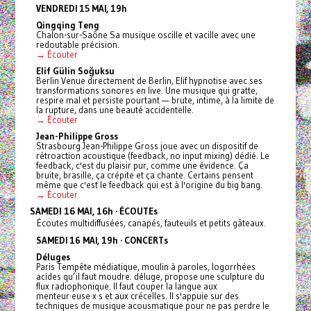
VENDREDI 15 MAI, 19h
Qingqing Teng
Chalon-sur-Saône Sa musique oscille et vacille avec une
redoutable précision.
→ Écouter
Elif Gülin Soğuksu
Berlin Venue directement de Berlin, Elif hypnotise avec ses
transformations sonores en live. Une musique qui gratte,
respire mal et persiste pourtant — brute, intime, à la limite de
la rupture, dans une beauté accidentelle.
→ Écouter
Jean-Philippe Gross
Strasbourg Jean-Philippe Gross joue avec un dispositif de
rétroaction acoustique (feedback, no input mixing) dédié. Le
feedback, c'est du plaisir pur, comme une évidence. Ça
bruite, brasille, ça crépite et ça chante. Certains pensent
même que c'est le feedback qui est à l'origine du big bang.
→ Écouter
SAMEDI 16 MAI, 16h · ÉCOUTEs
Écoutes multidiffusées, canapés, fauteuils et petits gâteaux.
SAMEDI 16 MAI, 19h · CONCERTs
Déluges
Paris Tempête médiatique, moulin à paroles, logorrhées
acides qu’il faut moudre. déluge, propose une sculpture du
flux radiophonique. Il faut couper la langue aux
menteur·euse·x·s et aux crécelles. Il s'appuie sur des
techniques de musique acousmatique pour ne pas perdre le