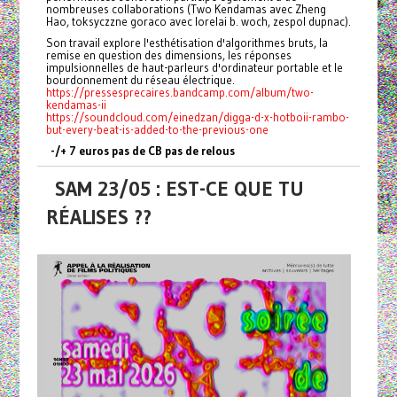
nombreuses collaborations (Two Kendamas avec Zheng
Hao, toksyczzne goraco avec lorelai b. woch, zespol dupnac).
Son travail explore l'esthétisation d'algorithmes bruts, la
remise en question des dimensions, les réponses
impulsionnelles de haut-parleurs d'ordinateur portable et le
bourdonnement du réseau électrique.
https://pressesprecaires.bandcamp.com/album/two-
kendamas-ii
https://soundcloud.com/einedzan/digga-d-x-hotboii-rambo-
but-every-beat-is-added-to-the-previous-one
-/+ 7 euros pas de CB pas de relous
SAM 23/05 : EST-CE QUE TU
RÉALISES ??