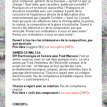
pour composer, générer de la musique — qu'est-ce que ça
change ? Quel style, quel caractère, quelle personnalité ?
Pourquoi en a-t-on besoin aujourd'hui ? Pratiquons et
discutons ensemble avec son créateur à partir de la
rencontre et l'expérience directe de la fabrication d'un
environnement qui s'appelle Cordelia — basé sur Csound,
mais qui puise ses influences dans la chorégraphie, la poésie,
le cinéma, la composition et la glace à la pistache. Ouvert à
tou·te·s les intéressé·e·s de la composition, pas que
musicale. Prenez vos ordinateurs si vous en avez envie !
Prenez vos ordinateurs si vous en avez envie !
Ouvert à tou·te·s les intéressé·e·s de la composition, pas
que musicale.
Prix libre
(suggéré 5€) |
sur inscription
|
INFOs
SAMEDI 16 MAI, 11h
DIY Électronique et Sonore avec Fred Mercure
C'est un
atelier surprise, mais on sait déjà quelques trucs : ça sera
animé par Fred, l'inventeur de l'électricité sonique, et le
projet est clair : on fabrique un truc qui fait des sons,
probablement incongrus, uniques, jamais entendus dans le
paysage électromusical. Chacun.e repart avec sa création
électronisante. Pas de compétence préalable requise. Donc
tou·te—·s sont bienvenu·e·s.
Chacun·e repart avec sa création.
Pas de compétence
requise.
Prix libre + coût des composants
|
sur inscription
|
INFOs
CONCERTs