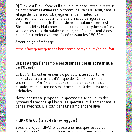
Dj Diaki est Diaki Kone et il a plusieurs casquettes, directeur
de programmes d'une radio communautaire au Mali, dans le
village de Sanankoroba, également animateur de
cérémonies. Il est aussi l une des principales figures du
phénomène malien, le Balani show. Le Balani show c'est
l'âme des fêtes Maliennes : une explosion de rythmes où les
sons ancestraux du balafon et du djembé se marient à des
beats électroniques survoltés dépassant les 180 BPM.
Attention ça déménage.
https://nyegenyegetapes.bandcamp.com/album/balani-fou
La Bat Afrika { ensemble percutant le Brésil et l'Afrique
de l'Ouest}
La Bat'Afrika est un ensemble percutant au répertoire
musical venu du Brésil, d’Afrique de l’Ouest mais pas
seulement… Portés par la passion des percussions du
monde, les musicien.ne.s expérimentent à des créations
originales.
Notre batucada propose un spectacle aux couleurs des
rythmes du monde qui invite les spectateurs à entrer dans la
danse avec nous, le tout dans une ambiance festive !
FILIPPO & Co {
afro-latino-reggae }
Sous le projet FILIPPO
propose une musique festive et
colorée, ancrée dans un répertoire de rythmes reggae, tout