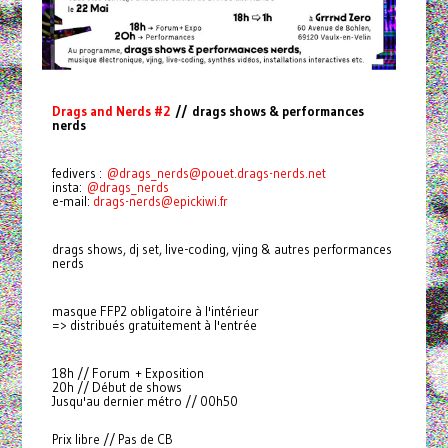
Drags and Nerds #2
// drags shows & performances
nerds
fedivers :
@
drags_nerds@pouet.drags-nerds.net
insta:
@drags_nerds
e-mail:
drags-nerds@epickiwi.fr
drags shows, dj set, live-coding, vjing & autres performances
nerds
masque FFP2 obligatoire à l'intérieur
=> distribués gratuitement à l'entrée
18h // Forum + Exposition
20h // Début de shows
Jusqu'au dernier métro // 00h50
Prix libre // Pas de CB