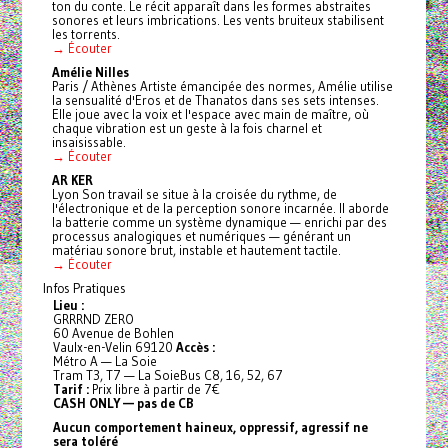
ton du conte. Le récit apparaît dans les formes abstraites
sonores et leurs imbrications. Les vents bruiteux stabilisent
les torrents.
→ Écouter
Amélie Nilles
Paris / Athènes Artiste émancipée des normes, Amélie utilise
la sensualité d'Eros et de Thanatos dans ses sets intenses.
Elle joue avec la voix et l'espace avec main de maître, où
chaque vibration est un geste à la fois charnel et
insaisissable.
→ Écouter
AR KER
Lyon Son travail se situe à la croisée du rythme, de
l'électronique et de la perception sonore incarnée. Il aborde
la batterie comme un système dynamique — enrichi par des
processus analogiques et numériques — générant un
matériau sonore brut, instable et hautement tactile.
→ Écouter
Infos Pratiques
Lieu :
GRRRND ZERO
60 Avenue de Bohlen
Vaulx-en-Velin 69120
Accès :
Métro A — La Soie
Tram T3, T7 — La SoieBus C8, 16, 52, 67
Tarif :
Prix libre à partir de 7€
CASH ONLY — pas de CB
Aucun comportement haineux, oppressif, agressif ne
sera toléré