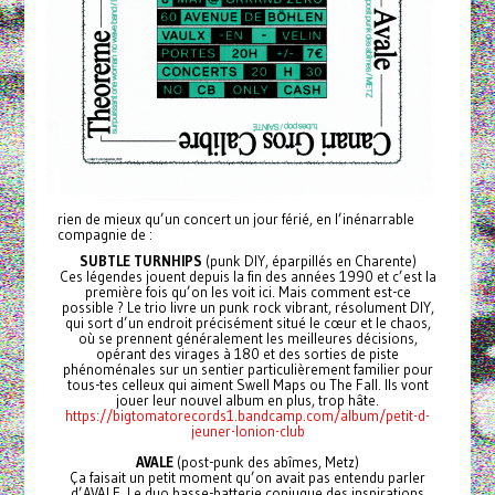
rien de mieux qu’un concert un jour férié, en l’inénarrable
compagnie de :
SUBTLE TURNHIPS
(punk DIY, éparpillés en Charente)
Ces légendes jouent depuis la fin des années 1990 et c’est la
première fois qu’on les voit ici. Mais comment est-ce
possible ? Le trio livre un punk rock vibrant, résolument DIY,
qui sort d’un endroit précisément situé le cœur et le chaos,
où se prennent généralement les meilleures décisions,
opérant des virages à 180 et des sorties de piste
phénoménales sur un sentier particulièrement familier pour
tous-tes celleux qui aiment Swell Maps ou The Fall. Ils vont
jouer leur nouvel album en plus, trop hâte.
https://bigtomatorecords1.bandcamp.com/album/petit-d-
jeuner-lonion-club
AVALE
(post-punk des abîmes, Metz)
Ça faisait un petit moment qu’on avait pas entendu parler
d’AVALE. Le duo basse-batterie conjugue des inspirations