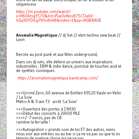
séquenceur.
https://m.youtube.com/watch?
v=hBO6tsgY570&list=PLwOeNov87SCDa6V-
hQq90YD6g390oKnHB&index=1&pp=iAQB8AUB
Anomalie Magnétique
// dj Set // ebm techno new beat //
Lyon
Bercée au post punk et aux fêtes underground,
Dans ses dj-sets, elle délivre un univers aux inspirations
industrielles , EBM & indie dance, ponctué de touches acid et
de synthés cosmiques.
https://anomaliemagnetique.bandcamp.com/
>>>Grrrnd Zero, 60 avenue de Bohlen 69120 Vaulx-en-Velin
/ La Soie
Métro A & Tram T3 : arrêt ‘La Soie’
>>>Ouverture des portes à 19H30
>>>Début des concerts à 20H30 PILE
>>>+/- 7 euros, pas de CB
ramène la ferraille !
>>>Autogestion = prends soin de toi ET des autres, viens
nous voir aux entrées ou au bar si ça ne va pas ou que tu es
témoin de quelque chose qui ne va pas.