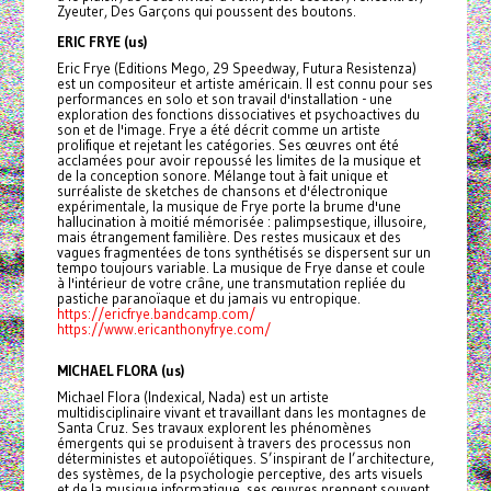
Zyeuter, Des Garçons qui poussent des boutons.
ERIC FRYE (us)
Eric Frye (Editions Mego, 29 Speedway, Futura Resistenza)
est un compositeur et artiste américain. Il est connu pour ses
performances en solo et son travail d'installation - une
exploration des fonctions dissociatives et psychoactives du
son et de l'image. Frye a été décrit comme un artiste
prolifique et rejetant les catégories. Ses œuvres ont été
acclamées pour avoir repoussé les limites de la musique et
de la conception sonore. Mélange tout à fait unique et
surréaliste de sketches de chansons et d'électronique
expérimentale, la musique de Frye porte la brume d'une
hallucination à moitié mémorisée : palimpsestique, illusoire,
mais étrangement familière. Des restes musicaux et des
vagues fragmentées de tons synthétisés se dispersent sur un
tempo toujours variable. La musique de Frye danse et coule
à l'intérieur de votre crâne, une transmutation repliée du
pastiche paranoïaque et du jamais vu entropique.
https://ericfrye.bandcamp.com/
https://www.ericanthonyfrye.com/
MICHAEL FLORA (us)
Michael Flora (Indexical, Nada) est un artiste
multidisciplinaire vivant et travaillant dans les montagnes de
Santa Cruz. Ses travaux explorent les phénomènes
émergents qui se produisent à travers des processus non
déterministes et autopoïétiques. S’inspirant de l’architecture,
des systèmes, de la psychologie perceptive, des arts visuels
et de la musique informatique, ses œuvres prennent souvent