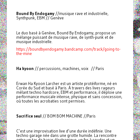
Bound By Endogamy
//musique rave et industrielle,
Synthpunk, EBM // Genève
Le duo basé à Genève, Bound By Endogamy, propose un
mélange puissant de musique rave, de synth-punk et de
musique industrielle.
https://boundbyendogamy.bandcamp.com/track/going-to-
the-mine
Ha kyoon
// percussions, machines, voix // Paris
Erwan Ha Kyoon Larcher est un artiste protéiforme, né en
Corée du Sud et basé à Paris. À travers des lives rageurs
mêlant techno hardcore, EBM et performance, il déploie une
performance musicale intense, physique et sans concession,
où toutes les acrobaties sont permises.
Sacrifice seul
// BOM BOM MACHINE //Paris
C’est une improvisation live d’une durée indéfinie. Une
techno garage née dans une grotte humide. La rencontre
entre un tas de bazar électronique, un fer à souder et un