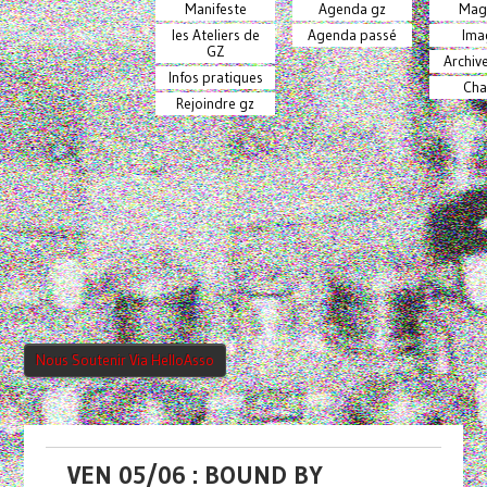
Manifeste
Agenda gz
Mag
les Ateliers de
Agenda passé
Ima
GZ
Archiv
Infos pratiques
Cha
Rejoindre gz
Nous Soutenir Via HelloAsso
VEN 05/06 : BOUND BY