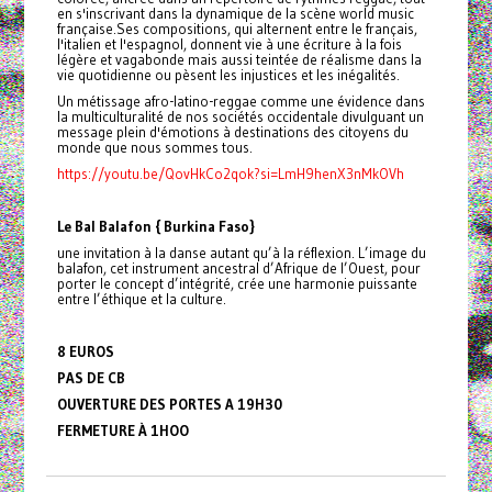
en s'inscrivant dans la dynamique de la scène world music
française.Ses compositions, qui alternent entre le français,
l'italien et l'espagnol, donnent vie à une écriture à la fois
légère et vagabonde mais aussi teintée de réalisme dans la
vie quotidienne ou pèsent les injustices et les inégalités.
Un métissage afro-latino-reggae comme une évidence dans
la multiculturalité de nos sociétés occidentale divulguant un
message plein d'émotions à destinations des citoyens du
monde que nous sommes tous.
https://youtu.be/QovHkCo2qok?si=LmH9henX3nMkOVh
Le Bal Balafon { Burkina Faso}
une invitation à la danse autant qu’à la réflexion. L’image du
balafon, cet instrument ancestral d’Afrique de l’Ouest, pour
porter le concept d’intégrité, crée une harmonie puissante
entre l’éthique et la culture.
8 EUROS
PAS DE CB
OUVERTURE DES PORTES A 19H30
FERMETURE À 1HOO