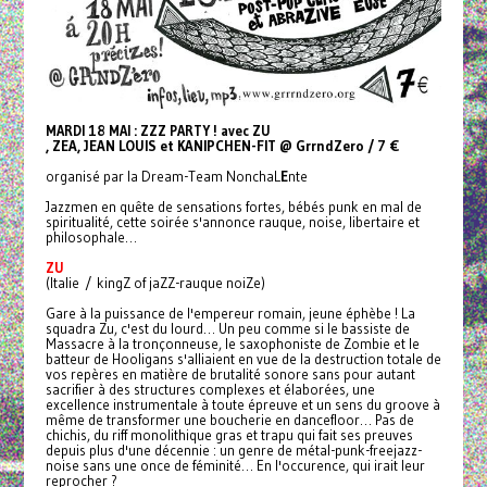
MARDI 18 MAI : ZZZ PARTY ! avec ZU
, ZEA
,
JEAN LOUIS et
KANIPCHEN-FIT @ GrrndZero / 7 €
organisé par la Dream-Team NonchaL
E
nte
Jazzmen en quête de sensations fortes, bébés punk en mal de
spiritualité, cette soirée s'annonce rauque, noise, libertaire et
philosophale…
ZU
(Italie / kingZ of jaZZ-rauque noiZe)
Gare à la puissance de l'empereur romain, jeune éphèbe ! La
squadra Zu, c'est du lourd… Un peu comme si le bassiste de
Massacre à la tronçonneuse, le saxophoniste de Zombie et le
batteur de Hooligans s'alliaient en vue de la destruction totale de
vos repères en matière de brutalité sonore sans pour autant
sacrifier à des structures complexes et élaborées, une
excellence instrumentale à toute épreuve et un sens du groove à
même de transformer une boucherie en dancefloor… Pas de
chichis, du riff monolithique gras et trapu qui fait ses preuves
depuis plus d'une décennie : un genre de métal-punk-freejazz-
noise sans une once de féminité… En l'occurence, qui irait leur
reprocher ?