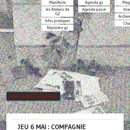
Manifeste
Agenda gz
Mag
les Ateliers de
Agenda passé
Ima
GZ
Archiv
Infos pratiques
Cha
Rejoindre gz
Nous Soutenir Via HelloAsso
JEU 6 MAI : COMPAGNIE