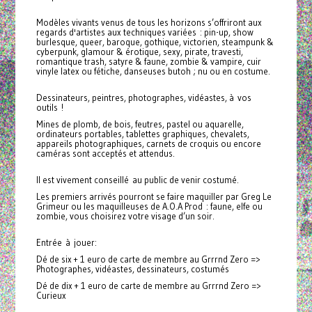
Modèles vivants venus de tous les horizons s’offriront aux
regards d'artistes aux techniques variées : pin-up, show
burlesque, queer, baroque, gothique, victorien, steampunk &
cyberpunk, glamour & érotique, sexy, pirate, travesti,
romantique trash, satyre & faune, zombie & vampire, cuir
vinyle latex ou fétiche, danseuses butoh ; nu ou en costume.
Dessinateurs, peintres, photographes, vidéastes, à vos
outils !
Mines de plomb, de bois, feutres, pastel ou aquarelle,
ordinateurs portables, tablettes graphiques, chevalets,
appareils photographiques, carnets de croquis ou encore
caméras sont acceptés et attendus.
Il est vivement conseillé au public de venir costumé.
Les premiers arrivés pourront se faire maquiller par Greg Le
Grimeur ou les maquilleuses de A.O.A Prod : faune, elfe ou
zombie, vous choisirez votre visage d’un soir.
Entrée à jouer:
Dé de six + 1 euro de carte de membre au Grrrnd Zero =>
Photographes, vidéastes, dessinateurs, costumés
Dé de dix + 1 euro de carte de membre au Grrrnd Zero =>
Curieux