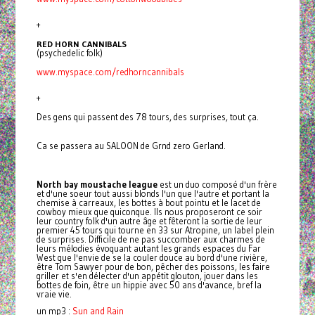
+
RED HORN CANNIBALS
(psychedelic folk)
www.myspace.com/redhorncannibals
+
Des gens qui passent des 78 tours, des surprises, tout ça.
Ca se passera au SALOON de Grnd zero Gerland.
North bay moustache league
est un duo composé d'un frère
et d'une soeur tout aussi blonds l'un que l'autre et portant la
chemise à carreaux, les bottes à bout pointu et le lacet de
cowboy mieux que quiconque. Ils nous proposeront ce soir
leur country folk d'un autre âge et fêteront la sortie de leur
premier 45 tours qui tourne en 33 sur Atropine, un label plein
de surprises. Difficile de ne pas succomber aux charmes de
leurs mélodies évoquant autant les grands espaces du Far
West que l'envie de se la couler douce au bord d'une rivière,
être Tom Sawyer pour de bon, pêcher des poissons, les faire
griller et s'en délecter d'un appétit glouton, jouer dans les
bottes de foin, être un hippie avec 50 ans d'avance, bref la
vraie vie.
Sun and Rain
un mp3 :