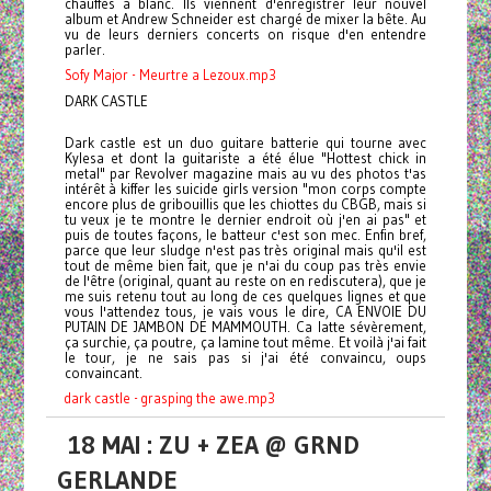
chauffés à blanc. Ils viennent d'enregistrer leur nouvel
album et Andrew Schneider est chargé de mixer la bête. Au
vu de leurs derniers concerts on risque d'en entendre
parler.
Sofy Major - Meurtre a Lezoux.mp3
DARK CASTLE
Dark castle est un duo guitare batterie qui tourne avec
Kylesa et dont la guitariste a été élue "Hottest chick in
metal" par Revolver magazine mais au vu des photos t'as
intérêt à kiffer les suicide girls version "mon corps compte
encore plus de gribouillis que les chiottes du CBGB, mais si
tu veux je te montre le dernier endroit où j'en ai pas" et
puis de toutes façons, le batteur c'est son mec. Enfin bref,
parce que leur sludge n'est pas très original mais qu'il est
tout de même bien fait, que je n'ai du coup pas très envie
de l'être (original, quant au reste on en rediscutera), que je
me suis retenu tout au long de ces quelques lignes et que
vous l'attendez tous, je vais vous le dire, CA ENVOIE DU
PUTAIN DE JAMBON DE MAMMOUTH. Ca latte sévèrement,
ça surchie, ça poutre, ça lamine tout même. Et voilà j'ai fait
le tour, je ne sais pas si j'ai été convaincu, oups
convaincant.
dark castle - grasping the awe.mp3
18 MAI : ZU + ZEA @ GRND
GERLANDE