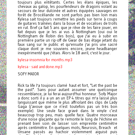
toujours plus entêtants. Certes les élans épiques, les
chevaux au galop, les pourfendeurs de dragons volant au
secours de leur dulcinée et autres équipées sauvages en
forêt de Brocéliande ne sont parfois pas bien loin mais
Kylesa sait toujours remettre les pieds sur terre à coups
de guitares traînées dans la boue et de vocalises de trolls
en rut. Bref ça fait 5 ans que je rêve de les faire jouer, en
fait depuis que je les ai vus à Nottingham (oui oui le
Nottingham de Robin des bois), que j'ai eu à subir en
première partie un rip-off de Gwar de bas étage jetant du
faux sang sur le public et qu'ensuite j'ai pris une sacré
claque dont je me souviens encore, jeune headbanger
inexpérimenté que j'étais. Alors le 18 avril, c'est le jour.
kylesa-insomnia for months.mp3
kylesa - said and done.mp3
SOFY MAJOR
Rick ta life l'a toujours clamé haut et fort, "Let the past be
the past". Sans pour autant assumer une quelconque
ressemblance, je lui ferai aujourd'hui honneur. Sofy Major
a donc sorti il y a un an un EP 4 titres qui m'a laissé plus
languissant que même le plus affriolant des clips de Lady
Gaga (j’avoue que ce n’est toutefois pas un très bon
exemple). Une seule face gravé dans le vinyle c’est
beaucoup trop peu, mais quelle face. Quatre morceaux
d'une noise glaçante qui te remonte le long de l'échine en
prenant bien soin de laisser son empreinte centimètre
après centimètre. En quelques mots, Neurosis, Breach et
Unsane passés au hachoir violemment aiguisé puis