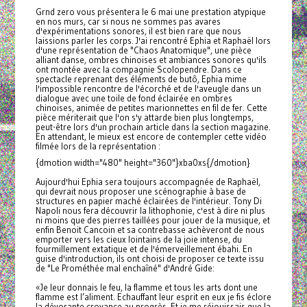
Grnd zero vous présentera le 6 mai une prestation atypique
en nos murs, car si nous ne sommes pas avares
d'expérimentations sonores, il est bien rare que nous
laissions parler les corps. J'ai rencontré Ephia et Raphaël lors
d'une représentation de "Chaos Anatomique", une pièce
alliant danse, ombres chinoises et ambiances sonores qu'ils
ont montée avec la compagnie Scolopendre. Dans ce
spectacle reprenant des éléments de butô, Ephia mime
l'impossible rencontre de l'écorché et de l'aveugle dans un
dialogue avec une toile de fond éclairée en ombres
chinoises, animée de petites marionnettes en fil de fer. Cette
pièce mériterait que l'on s'y attarde bien plus longtemps,
peut-être lors d'un prochain article dans la section magazine.
En attendant, le mieux est encore de contempler cette vidéo
filmée lors de la représentation :
{dmotion width="480" height="360"}xba0xs{/dmotion}
Aujourd'hui Ephia sera toujours accompagnée de Raphaël,
qui devrait nous proposer une scénographie à base de
structures en papier maché éclairées de l'intérieur. Tony Di
Napoli nous fera découvrir la lithophonie, c'est à dire ni plus
ni moins que des pierres taillées pour jouer de la musique, et
enfin Benoit Cancoin et sa contrebasse achèveront de nous
emporter vers les cieux lointains de la joie intense, du
fourmillement extatique et de l'émerveillement ébahi. En
guise d'introduction, ils ont choisi de proposer ce texte issu
de "Le Prométhée mal enchaîné" d'André Gide:
«Je leur donnais le feu, la flamme et tous les arts dont une
flamme est l’aliment. Echauffant leur esprit en eux je fis éclore
la dévorante croyance au progrès. Et je me réjouissais que la