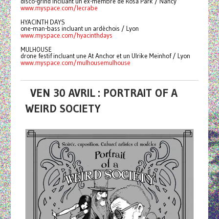
disco-grind incluant un ex-membre de Rosa Park / Nancy
www.myspace.com/lecrabe
HYACINTH DAYS
one-man-bass incluant un ardèchois / Lyon
www.myspace.com/hyacinthdays
MULHOUSE
drone festif incluant une At Anchor et un Ulrike Meinhof / Lyon
www.myspace.com/mulhousemulhouse
VEN 30 AVRIL : PORTRAIT OF A
WEIRD SOCIETY