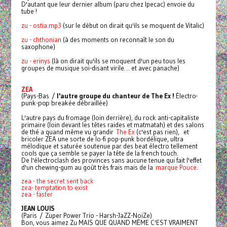
D'autant que leur dernier album (paru chez Ipecac) envoie du
tube !
zu - ostia.mp3
(sur le début on dirait qu'ils se moquent de Vitalic)
zu - chthonian
(à des moments on reconnaît le son du
saxophone)
zu - erinys
(là on dirait qu'ils se moquent d'un peu tous les
groupes de musique soi-disant virile… et avec panache)
ZEA
(Pays-Bas /
l'autre groupe du chanteur de The Ex !
Électro-
punk-pop breakée débraillée)
L'autre pays du fromage (loin derrière), du rock anti-capitaliste
primaire (loin devant les têtes raides et matmatah) et des salons
de thé a quand même vu grandir
The Ex
(c'est pas rien), et
bricoler ZEA une sorte de lo-fi pop-punk bordélique, ultra
mélodique et saturée soutenue par des beat électro tellement
cools que ça semble se payer la tête de la french touch.
De l'électroclash des provinces sans aucune tenue qui fait l'effet
d'un chewing-gum au goût très frais mais de la
marque Pouce
.
zea - the secret sent back
zea- temptation to exist
zea - faster
JEAN LOUIS
(Paris / Zuper Power Trio - Harsh-JaZZ-NoiZe)
Bon, vous aimez Zu MAIS QUE QUAND MÊME C'EST VRAIMENT