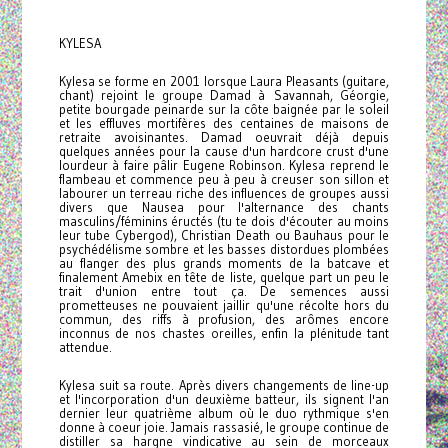
KYLESA
Kylesa se forme en 2001 lorsque Laura Pleasants (guitare,
chant) rejoint le groupe Damad à Savannah, Géorgie,
petite bourgade peinarde sur la côte baignée par le soleil
et les effluves mortifères des centaines de maisons de
retraite avoisinantes. Damad oeuvrait déjà depuis
quelques années pour la cause d'un hardcore crust d'une
lourdeur à faire pâlir Eugene Robinson. Kylesa reprend le
flambeau et commence peu à peu à creuser son sillon et
labourer un terreau riche des influences de groupes aussi
divers que Nausea pour l'alternance des chants
masculins/féminins éructés (tu te dois d'écouter au moins
leur tube Cybergod), Christian Death ou Bauhaus pour le
psychédélisme sombre et les basses distordues plombées
au flanger des plus grands moments de la batcave et
finalement Amebix en tête de liste, quelque part un peu le
trait d'union entre tout ça. De semences aussi
prometteuses ne pouvaient jaillir qu'une récolte hors du
commun, des riffs à profusion, des arômes encore
inconnus de nos chastes oreilles, enfin la plénitude tant
attendue.
Kylesa suit sa route. Après divers changements de line-up
et l'incorporation d'un deuxième batteur, ils signent l'an
dernier leur quatrième album où le duo rythmique s'en
donne à coeur joie. Jamais rassasié, le groupe continue de
distiller sa hargne vindicative au sein de morceaux