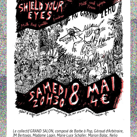
Le collectif GRAND SALON, composé de Barbe à Pop, Géraud d'Arbitraire,
JM Bertoyas, Madame Lapin, Marie-Luce Schaller, Marion Balac, Nelio