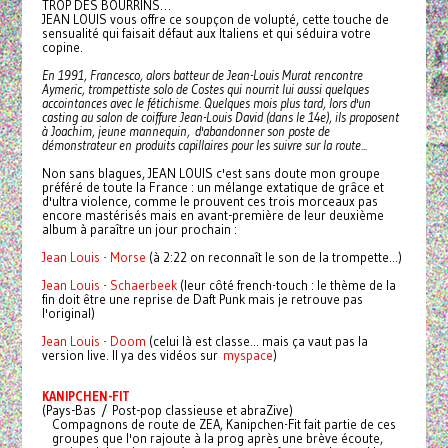
TROP DES BOURRINS…
JEAN LOUIS vous offre ce soupçon de volupté, cette touche de
sensualité qui faisait défaut aux Italiens et qui séduira votre
copine.
En 1991, Francesco, alors batteur de Jean-Louis Murat rencontre
Aymeric, trompettiste solo de Costes qui nourrit lui aussi quelques
accointances avec le fétichisme. Quelques mois plus tard, lors d'un
casting au salon de coiffure Jean-Louis David (dans le 14e), ils proposent
à Joachim, jeune mannequin, d'abandonner son poste de
démonstrateur en produits capillaires pour les suivre sur la route...
Non sans blagues, JEAN LOUIS c'est sans doute mon groupe
préféré de toute la France : un mélange extatique de grâce et
d'ultra violence, comme le prouvent ces trois morceaux pas
encore mastérisés mais en avant-première de leur deuxième
album à paraître un jour prochain :
Jean Louis - Morse
(à 2:22 on reconnaît le son de la trompette...)
Jean Louis - Schaerbeek
(leur côté french-touch : le thème de la
fin doit être une reprise de Daft Punk mais je retrouve pas
l'original)
Jean Louis - Doom
(celui là est classe... mais ça vaut pas la
version live. Il ya des vidéos sur
myspace
)
KANIPCHEN-FIT
(Pays-Bas / Post-pop classieuse et abraZive)
Compagnons de route de ZEA, Kanipchen-Fit fait partie de ces
groupes que l'on rajoute à la prog après une brève écoute,