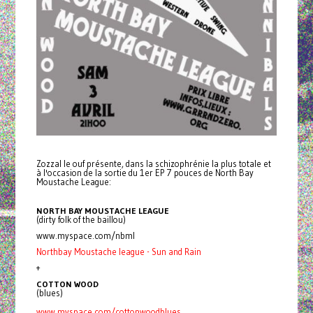
Zozzal le ouf présente, dans la schizophrénie la plus totale et
à l'occasion de la sortie du 1er EP 7 pouces de North Bay
Moustache League:
NORTH BAY MOUSTACHE LEAGUE
(dirty folk of the baillou)
www.myspace.com/nbml
Northbay Moustache league - Sun and Rain
+
COTTON WOOD
(blues)
www.myspace.com/cottonwoodblues