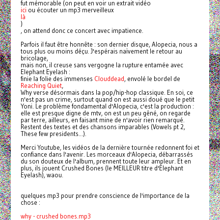
fut mémorable (on peut en voir un extrait vidéo
ici
ou écouter un mp3 merveilleux
là
)
, on attend donc ce concert avec impatience.
Parfois il faut être honnête : son dernier disque, Alopecia, nous a
tous plus ou moins déçu. J'espérais naïvement le retour au
bricolage,
mais non, il creuse sans vergogne la rupture entamée avec
Elephant Eyelash :
finie la folie des immenses
Clouddead
, envolé le bordel de
Reaching Quiet
,
Why verse désormais dans la pop/hip-hop classique. En soi, ce
n'est pas un crime, surtout quand on est aussi doué que le petit
Yoni. Le problème fondamental d'Alopecia, c'est la production :
elle est presque digne de mtv, on est un peu gêné, on regarde
par terre, ailleurs, en faisant mine de n'avoir rien remarqué.
Restent des textes et des chansons imparables (Vowels pt 2,
These few presidents...).
Merci Youtube, les vidéos de la dernière tournée redonnent foi et
confiance dans l'avenir. Les morceaux d'Alopecia, débarrassés
du son douteux de l'album, prennent toute leur ampleur. Et en
plus, ils jouent Crushed Bones (le MEILLEUR titre d'Elephant
Eyelash), waou.
quelques mp3 pour prendre conscience de l'importance de la
chose :
why - crushed bones.mp3