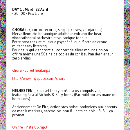
DAY 1 : Mardi 22 Avril
- 20h00 - Prix Libre
CHORA
(uk, curror records, singing knives, zerojardins)
Merveilleux trio britannique adulé par volcano the bear,
vibracathedral orchestra et volcanique tongue.
Entre post rock et musique psychédélique. Sorte de drone
mutant easy listening.
Pour ceux qui viendront au concert de silver mount zion on
offrira même une 50aine de copies du cdr issu l'an dernier sur
zerojardins.
chora - cured heat.mp3
http://www.myspace.com/chora
HELHESTEN
(uk, upset the rythm!, discos compulsivos)
featuring Pascal Nichols & Kelly Jones (Part wild horses mane on
both sides)
Anciennement On Fire, actionistes noise londoniens aux accents
de magik markers, raccoo-oo-oon & lightning bolt... Si Si... ça
promet.
On fire - Piste 06.mp3