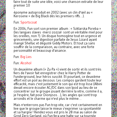
faire tout de suite une idée, voici une chanson extraite de leur
premier 10
"
éponyme autoproduit en 2002 (avec un clin d'œil au «
Kerosene » de Big Black dès les premiers riffs…).
Fun:
Sportscoat
En 2004, Fun sort son premier album : « Szklarska Poreba »
(les langues slaves -merci zozzal- sont un véritable miel pour
les oreilles, non ?). Un disque homogène tout en urgence et
grincements, une digestion parfaite de Jesus Lizard ayant
mangé Shellac et dégusté Giddy Motors. Et tout ça sans
souffrir de la comparaison, au contraire, avec une forte
personnalité et beaucoup d'aisance.
Fun:
Big Lies
Fun:
Alcohol
Un deuxième album (« Zu-Pa ») vient de sortir et ils sont très
fiers de l'avoir fait enregistrer chez le Harry Potter de
l'underground, leur héros suscité. Et pourtant, ce deuxième
effort est un poil au dessous. Les compos gardent toute leur
efficacité, mais c'est justement le son qui est trop lisse (Albini
devait encore écouter AC/DC dans son Ipod au lieu de se
concentrer sur le groupe jouant derrière la vitre, comme il a,
je l'espère, fait pour Dionysos…), les angles qui sont trop
arrondis et le charme qui n'est plus le même…
Mais n'enterrons pas Fun trop vite, car c'est certainement en
live que le groupe laisse le mieux s'exprimer sa spontanéité
et sa hargne ! Rendez-vous est pris le 28 mai au salon de
Grnd Zero Gerland, où Fun fera une halte sur sa tournée