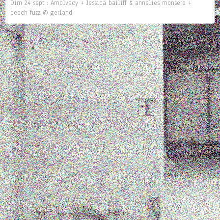
Dim 24 sept : Amolvacy + Jessica bailiff & annelies monsere +
beach fuzz @ gerland