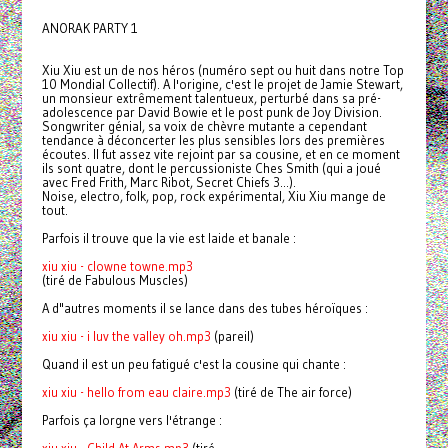
ANORAK PARTY 1
Xiu Xiu est un de nos héros (numéro sept ou huit dans notre Top
10 Mondial Collectif). A l'origine, c'est le projet de Jamie Stewart,
un monsieur extrêmement talentueux, perturbé dans sa pré-
adolescence par David Bowie et le post punk de Joy Division.
Songwriter génial, sa voix de chèvre mutante a cependant
tendance à déconcerter les plus sensibles lors des premières
écoutes. Il fut assez vite rejoint par sa cousine, et en ce moment
ils sont quatre, dont le percussioniste Ches Smith (qui a joué
avec Fred Frith, Marc Ribot, Secret Chiefs 3...).
Noise, electro, folk, pop, rock expérimental, Xiu Xiu mange de
tout.
Parfois il trouve que la vie est laide et banale :
xiu xiu - clowne towne.mp3
(tiré de Fabulous Muscles)
A d"autres moments il se lance dans des tubes héroïques :
xiu xiu - i luv the valley oh.mp3
(pareil)
Quand il est un peu fatigué c'est la cousine qui chante :
xiu xiu - hello from eau claire.mp3
(tiré de The air force)
Parfois ça lorgne vers l'étrange :