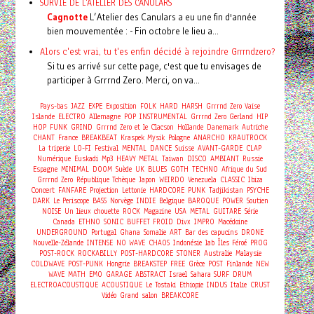
SURVIE DE L'ATELIER DES CANULARS
Cagnotte
L’Atelier des Canulars a eu une fin d'année
bien mouvementée : - Fin octobre le lieu a...
Alors c'est vrai, tu t'es enfin décidé à rejoindre Grrrndzero?
Si tu es arrivé sur cette page, c'est que tu envisages de
participer à Grrrnd Zero. Merci, on va...
Pays-bas
JAZZ
EXPE
Exposition
FOLK
HARD
HARSH
Grrrnd Zero Vaise
Islande
ELECTRO
Allemagne
POP
INSTRUMENTAL
Grrrnd Zero Gerland
HIP
HOP
FUNK
GRIND
Grrrnd Zero et le Clacson
Hollande
Danemark
Autriche
CHANT
France
BREAKBEAT
Kraspek Mysik
Pologne
ANARCHO
KRAUTROCK
La triperie
LO-FI
Festival
MENTAL
DANCE
Suisse
AVANT-GARDE
CLAP
Numérique
Euskadi
Mp3
HEAVY METAL
Taiwan
DISCO
AMBIANT
Russie
Espagne
MINIMAL
DOOM
Suède
UK
BLUES
GOTH
TECHNO
Afrique du Sud
Grrrnd Zero
République Tchèque
Japon
WEIRDO
Venezuela
CLASSIC
Ibiza
Concert
FANFARE
Projection
Lettonie
HARDCORE
PUNK
Tadjikistan
PSYCHE
DARK
Le Periscope
BASS
Norvège
INDIE
Belgique
BAROQUE
POWER
Soutien
NOISE
Un lieux chouette
ROCK
Magazine
USA
METAL
GUITARE
Série
Canada
ETHNO
SONIC
BUFFET FROID
Divx
IMPRO
Macédoine
UNDERGROUND
Portugal
Ghana
Somalie
ART
Bar des capucins
DRONE
Nouvelle-Zélande
INTENSE
NO WAVE
CHAOS
Indonésie
lab
Îles Féroé
PROG
POST-ROCK
ROCKABILLY
POST-HARDCORE
STONER
Australie
Malaysie
COLDWAVE
POST-PUNK
Hongrie
BREAKSTEP
FREE
Grèce
POST
Finlande
NEW
WAVE
MATH
EMO
GARAGE
ABSTRACT
Israel
Sahara
SURF
DRUM
ELECTROACOUSTIQUE
ACOUSTIQUE
Le Tostaki
Ethiopie
INDUS
Italie
CRUST
Vidéo
Grand salon
BREAKCORE