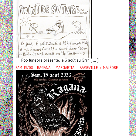
Pop funèbre présente, le 6 août au Grrr [ ... ]
SAM 15/08 : RAGANA + MARGARITA + BASSEVILLE + MALÉORE