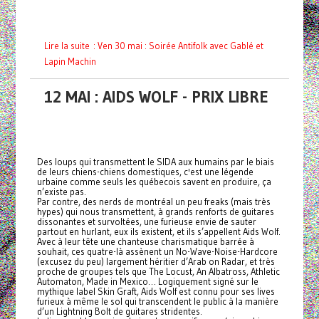
Lire la suite : Ven 30 mai : Soirée Antifolk avec Gablé et
Lapin Machin
12 MAI : AIDS WOLF - PRIX LIBRE
Des loups qui transmettent le SIDA aux humains par le biais
de leurs chiens-chiens domestiques, c'est une légende
urbaine comme seuls les québecois savent en produire, ça
n’existe pas.
Par contre, des nerds de montréal un peu freaks (mais très
hypes) qui nous transmettent, à grands renforts de guitares
dissonantes et survoltées, une furieuse envie de sauter
partout en hurlant, eux ils existent, et ils s’appellent Aids Wolf.
Avec à leur tête une chanteuse charismatique barrée à
souhait, ces quatre-là assènent un No-Wave-Noise-Hardcore
(excusez du peu) largement héritier d’Arab on Radar, et très
proche de groupes tels que The Locust, An Albatross, Athletic
Automaton, Made in Mexico… Logiquement signé sur le
mythique label Skin Graft, Aids Wolf est connu pour ses lives
furieux à même le sol qui transcendent le public à la manière
d’un Lightning Bolt de guitares stridentes.