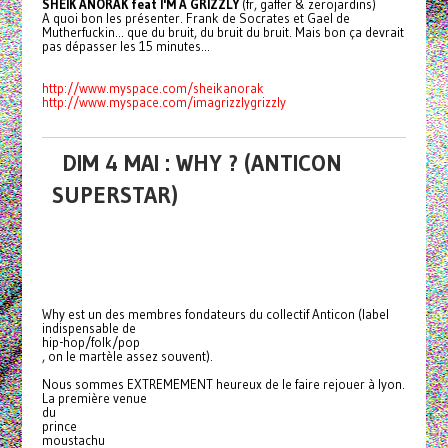
SHEIK ANORAK feat I'M A GRIZZLY
(fr, gaffer & zerojardins)
A quoi bon les présenter. Frank de Socrates et Gael de
Mutherfuckin... que du bruit, du bruit du bruit. Mais bon ça devrait
pas dépasser les 15 minutes...
http://www.myspace.com/sheikanorak
http://www.myspace.com/imagrizzlygrizzly
DIM 4 MAI : WHY ? (ANTICON
SUPERSTAR)
Why
est un des membres fondateurs du collectif Anticon (label
indispensable de
hip-hop/folk/pop
, on le martèle assez souvent).
Nous sommes EXTREMEMENT heureux de le faire rejouer à lyon.
La première venue
du
prince
moustachu