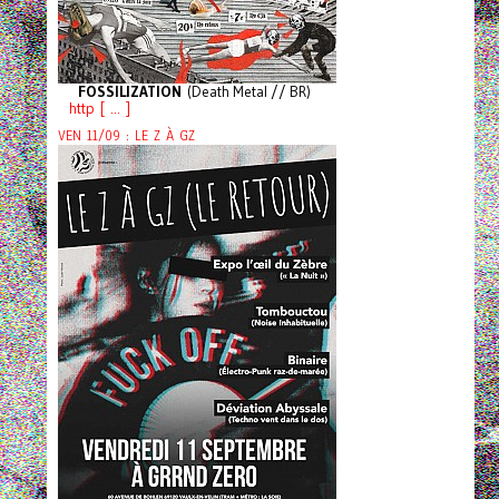
FOSSILIZATION
(Death Metal // BR)
http [ ... ]
VEN 11/09 : LE Z À GZ