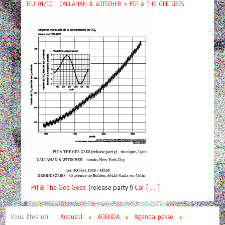
JEU 01/10 : CALLAHAN & WITSCHER + PIF & THE GEE GEES
Pif
& The Gee Gees
(release party !)
C
a
l [ ... ]
Vous êtes ici :
Accueil
AGENDA
Agenda passé