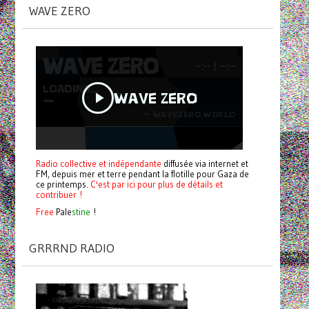
WAVE ZERO
Radio collective et indépendante
diffusée via internet et
FM, depuis mer et terre pendant la flotille pour Gaza de
ce printemps.
C'est par ici pour plus de détails et
contribuer !
Free
Pale
stine
!
GRRRND RADIO