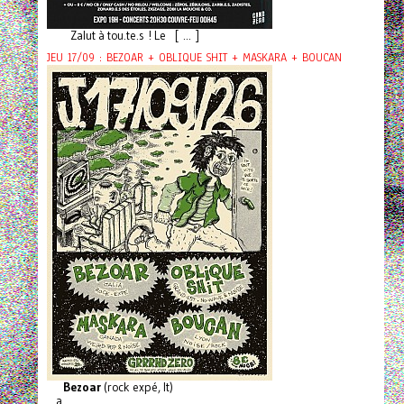
Zalut à tou.te.s ! Le [ ... ]
JEU 17/09 : BEZOAR + OBLIQUE SHIT + MASKARA + BOUCAN
Bezoar
(rock expé, It)
a