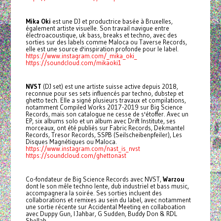
Mika Oki
est une DJ et productrice basée à Bruxelles,
également artiste visuelle. Son travail navigue entre
électroacoustique, uk bass, breaks et techno, avec des
sorties sur des labels comme Maloca ou Taverse Records,
elle est une source d'inspiration profonde pour le label.
https://www.instagram.com/_mika_oki_
https://soundcloud.com/mikaoki1
NVST
(DJ set) est une artiste suisse active depuis 2018,
reconnue pour ses sets influencés par techno, dubstep et
ghetto tech. Elle a signé plusieurs travaux et compilations,
notamment Compiled Works 2017-2019 sur Big Science
Records, mais son catalogue ne cesse de s'étoffer. Avec un
EP, six albums solo et un album avec Drift Institute, ses
morceaux, ont été publiés sur Fabric Records, Dekmantel
Records, Tresor Records, SSPB (Seilscheibenpfeiler), Les
Disques Magnétiques ou Maloca.
https://www.instagram.com/nast_is_nvst
https://soundcloud.com/ghettonast
Co-fondateur de Big Science Records avec NVST,
Warzou
dont le son mêle techno lente, dub industriel et bass music,
accompagnera la soirée. Ses sorties incluent des
collaborations et remixes au sein du label, avec notamment
une sortie récente sur Accidental Meeting en collaboation
avec Duppy Gun, I Jahbar, G Sudden, Buddy Don & RDL
Shellah.