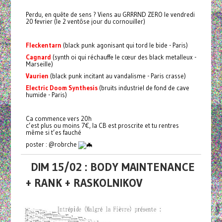
Perdu, en quête de sens ? Viens au GRRRND ZERO le vendredi
20 fevrier (le 2 ventôse jour du cornouiller)
Fleckentarn
(black punk agonisant qui tord le bide - Paris)
Cagnard
(synth oi qui réchauffe le cœur des black metalleux -
Marseille)
Vaurien
(black punk incitant au vandalisme - Paris crasse)
Electric Doom Synthesis
(bruits industriel de fond de cave
humide - Paris)
Ca commence vers 20h
c’est plus ou moins 7€, la CB est proscrite et tu rentres
même si t’es fauché
poster : @robrche
DIM 15/02 : BODY MAINTENANCE
+ RANK + RASKOLNIKOV