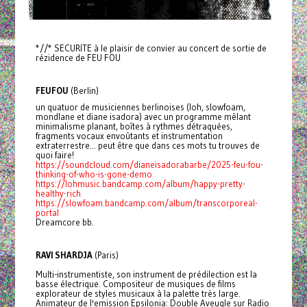
*//* SECURITE à le plaisir de convier au concert de sortie de
rézidence de FEU FOU
FEUFOU
(Berlin)
un quatuor de musiciennes berlinoises (loh, slowfoam,
mondlane et diane isadora) avec un programme mêlant
minimalisme planant, boîtes à rythmes détraquées,
fragments vocaux envoûtants et instrumentation
extraterrestre... peut être que dans ces mots tu trouves de
quoi faire!
https://soundcloud.com/dianeisadorabarbe/2025-feu-fou-
thinking-of-who-is-gone-demo
https://lohmusic.bandcamp.com/album/happy-pretty-
healthy-rich
https://slowfoam.bandcamp.com/album/transcorporeal-
portal
Dreamcore bb.
RAVI SHARDJA
(Paris)
Multi-instrumentiste, son instrument de prédilection est la
basse électrique. Compositeur de musiques de films
explorateur de styles musicaux à la palette très large.
Animateur de l'emission Epsilonia: Double Aveugle sur Radio