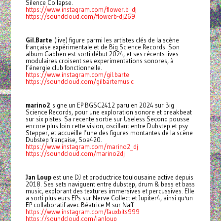
Silence Collapse.
https://www.instagram.com/flower.b_dj
https://soundcloud.com/flowerb-dj269
Gil.Barte
(live) figure parmi les artistes clés de la scène
française expérimentale et de Big Science Records. Son
album Gabben est sorti début 2024, et ses récents lives
modulaires croisent ses experimentations sonores, à
l’énergie club fonctionnelle.
https://www.instagram.com/gil.barte
https://soundcloud.com/gilbartemusic
marino2
signe un EP BGSC2412 paru en 2024 sur Big
Science Records, pour une exploration sonore et breakbeat
sur six pistes. Sa recente sortie sur Useless Second pousse
encore plus loin cette vision, oscillant entre Dubstep et psy
Stepper, et accueille l’une des figures montantes de la scène
Dubstep française, Soa420.
https://www.instagram.com/marino2_dj
https://soundcloud.com/marino2dj
Jan Loup
est une DJ et productrice toulousaine active depuis
2018. Ses sets naviguent entre dubstep, drum & bass et bass
music, explorant des textures immersives et percussives. Elle
a sorti plusieurs EPs sur Nerve Collect et Jupiter4, ainsi qu'un
EP collaboratif avec Béatrice M sur Naff.
https://www.instagram.com/fauxbits999
https://soundcloud.com/janloup