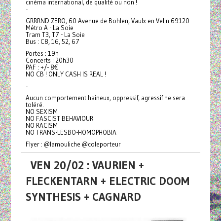
cinéma international, de qualité ou non !
-
GRRRND ZERO, 60 Avenue de Bohlen, Vaulx en Velin 69120
Métro A - La Soie
Tram T3, T7 - La Soie
Bus : C8, 16, 52, 67
Portes : 19h
Concerts : 20h30
PAF : +/- 8€
NO CB ! ONLY CASH IS REAL !
-
Aucun comportement haineux, oppressif, agressif ne sera
toléré.
NO SEXISM
NO FASCIST BEHAVIOUR
NO RACISM
NO TRANS-LESBO-HOMOPHOBIA
Flyer : @lamouliche @coleporteur
VEN 20/02 : VAURIEN +
FLECKENTARN + ELECTRIC DOOM
SYNTHESIS + CAGNARD