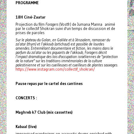
PROGRAMME
18H Ciné-Zaatar
Projection du film
Foragers
(Vostfr) de Jumana Manna animé
par le collectif Shokran suivi d'un temps de discussion et de
prises de paroles
Sur le plateau du Golan, en Galilée et à Jérusalem, ramasser du
za’atar (thym) et l’akkoub (artichaut) est passible de lourdes
amendes. Entremêlant documentaire et fiction, les mains dans le
parfum du za’atar ou les piquants de l’akkoub, Foragers décrit
l’impact dramatique des lois d'occupation israéliennes de "protection
de la nature" sur les traditions immémoriales de la culture
palestinienne et sur les cueilleuses et cueilleurs de plantes sauvages.
https://www.instagram.com/collectif_shokran/
Pause repas par le cartel des cantines
CONCERTS :
Maghreb k7 Club (mix cassettes)
Kabaal (live)
improvised wanderings on accoustic drums enriched with