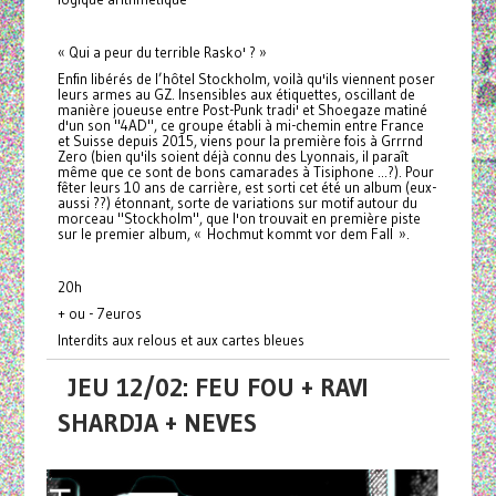
« Qui a peur du terrible Rasko' ? »
Enfin libérés de l’hôtel Stockholm, voilà qu'ils viennent poser
leurs armes au GZ. Insensibles aux étiquettes, oscillant de
manière joueuse entre Post-Punk tradi' et Shoegaze matiné
d'un son "4AD", ce groupe établi à mi-chemin entre France
et Suisse depuis 2015, viens pour la première fois à Grrrnd
Zero (bien qu'ils soient déjà connu des Lyonnais, il paraît
même que ce sont de bons camarades à Tisiphone ...?). Pour
fêter leurs 10 ans de carrière, est sorti cet été un album (eux-
aussi ??) étonnant, sorte de variations sur motif autour du
morceau "Stockholm", que l'on trouvait en première piste
sur le premier album, « Hochmut kommt vor dem Fall ».
20h
+ ou - 7euros
Interdits aux relous et aux cartes bleues
JEU 12/02: FEU FOU + RAVI
SHARDJA + NEVES