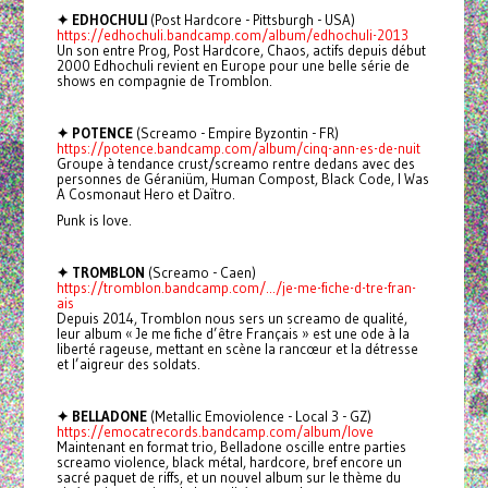
✦ EDHOCHULI
(Post Hardcore - Pittsburgh - USA)
https://edhochuli.bandcamp.com/album/edhochuli-2013
Un son entre Prog, Post Hardcore, Chaos, actifs depuis début
2000 Edhochuli revient en Europe pour une belle série de
shows en compagnie de Tromblon.
✦ POTENCE
(Screamo - Empire Byzontin - FR)
https://potence.bandcamp.com/album/cinq-ann-es-de-nuit
Groupe à tendance crust/screamo rentre dedans avec des
personnes de Géraniüm, Human Compost, Black Code, I Was
A Cosmonaut Hero et Daïtro.
Punk is love.
✦ TROMBLON
(Screamo - Caen)
https://tromblon.bandcamp.com/.../je-me-fiche-d-tre-fran-
ais
Depuis 2014, Tromblon nous sers un screamo de qualité,
leur album « Je me fiche d’être Français » est une ode à la
liberté rageuse, mettant en scène la rancœur et la détresse
et l’aigreur des soldats.
✦ BELLADONE
(Metallic Emoviolence - Local 3 - GZ)
https://emocatrecords.bandcamp.com/album/love
Maintenant en format trio, Belladone oscille entre parties
screamo violence, black métal, hardcore, bref encore un
sacré paquet de riffs, et un nouvel album sur le thème du