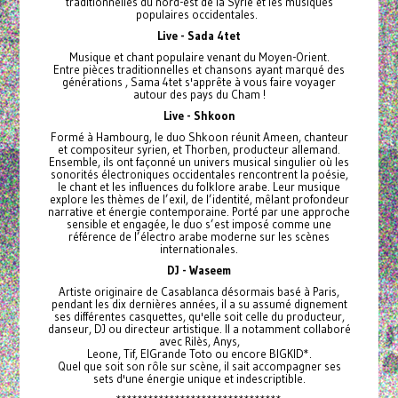
traditionnelles du nord-est de la Syrie et les musiques
populaires occidentales.
Live - Sada 4tet
Musique et chant populaire venant du Moyen-Orient.
Entre pièces traditionnelles et chansons ayant marqué des
générations , Sama 4tet s'apprête à vous faire voyager
autour des pays du Cham !
Live - Shkoon
Formé à Hambourg, le duo Shkoon réunit Ameen, chanteur
et compositeur syrien, et Thorben, producteur allemand.
Ensemble, ils ont façonné un univers musical singulier où les
sonorités électroniques occidentales rencontrent la poésie,
le chant et les influences du folklore arabe. Leur musique
explore les thèmes de l’exil, de l’identité, mêlant profondeur
narrative et énergie contemporaine. Porté par une approche
sensible et engagée, le duo s’est imposé comme une
référence de l’électro arabe moderne sur les scènes
internationales.
DJ - Waseem
Artiste originaire de Casablanca désormais basé à Paris,
pendant les dix dernières années, il a su assumé dignement
ses différentes casquettes, qu'elle soit celle du producteur,
danseur, DJ ou directeur artistique. II a notamment collaboré
avec Rilès, Anys,
Leone, Tif, ElGrande Toto ou encore BIGKID*.
Quel que soit son rôle sur scène, il sait accompagner ses
sets d'une énergie unique et indescriptible.