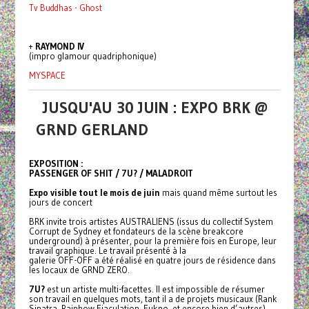
Tv Buddhas - Ghost
+
RAYMOND IV
(impro glamour quadriphonique)
MYSPACE
JUSQU'AU 30 JUIN : EXPO BRK @
GRND GERLAND
EXPOSITION :
PASSENGER OF SHIT / 7U? / MALADROIT
Expo visible tout le mois de juin
mais quand même surtout les
jours de concert
BRK invite trois artistes AUSTRALIENS (issus du collectif System
Corrupt de Sydney et fondateurs de la scène
breakcore
underground) à présenter, pour la première fois en Europe, leur
travail graphique. Le travail présenté à la
galerie OFF-OFF a été réalisé en quatre jours de résidence dans
les locaux de GRND ZERO.
7U?
est un artiste multi-facettes. Il est impossible de résumer
son travail en quelques mots, tant il a de projets musicaux (Rank
Sinatra, Rainbow Ejaculation, Fukno, et encore bien d’autres),