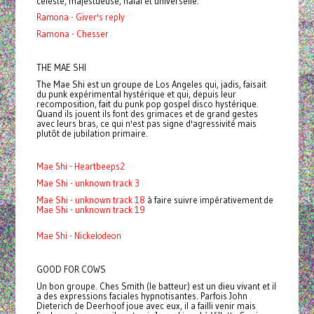
céleste, majestueuse, halal et universelle.
Ramona - Giver's reply
Ramona - Chesser
THE MAE SHI
The Mae Shi est un groupe de Los Angeles qui, jadis, faisait
du punk expérimental hystérique et qui, depuis leur
recomposition, fait du punk pop gospel disco hystérique.
Quand ils jouent ils font des grimaces et de grand gestes
avec leurs bras, ce qui n'est pas signe d'agressivité mais
plutôt de jubilation primaire.
Mae Shi - Heartbeeps2
Mae Shi - unknown track 3
Mae Shi - unknown track 18
à faire suivre impérativement de
Mae Shi - unknown track 19
Mae Shi - Nickelodeon
GOOD FOR COWS
Un bon groupe. Ches Smith (le batteur) est un dieu vivant et il
a des expressions faciales hypnotisantes. Parfois John
Dieterich de Deerhoof joue avec eux, il a failli venir mais