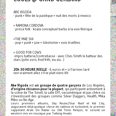
ABE VIGODA
- punk + fête de la pastèque + nuit des morts à mexico
+ RAMONA CORDOVA
- prince folk - koala conceptuel barbu à la voix féérique
+THE MAE SHI
- pop + punk + joie + lobotomie + voix éraillées
+ GOOD FOR COWS
-impro batterie/contrebasse - avec Ches Smith le batteur des
stars (john zorn, fred frith, xiu xiu...)
20h 30 HEURE REELLE
- 6 euros et + si t'arrives tard
non vraiment allez s'il te plait viens tôt
Abe
Vigoda
est
un groupe de quatre garçons
de Los Angeles,
d'origine chicanos pour la plupart
, qui participent activement à
la scène de The Smell, la salle DIY, oecuménique et pas chère où
s'investissent des groupes comme Silver Daggers, Health, Mika
Miko ou No Age.
Leurs premiers albums, Sky Route/Star Roof et Kid City,
auguraient déjà quelque chose de radieux et turbulent, le premier
rappelant Arab On Radar ou Old Time Relijun, le second un
western mis en musique par Talking Heads