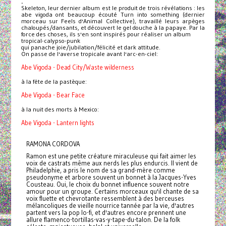
.
Skeleton, leur dernier album est le produit de trois révélations : les
abe vigoda ont beaucoup écouté Turn into something (dernier
morceau sur Feels d'Animal Collective), travaillé leurs arpèges
chaloupés/dansants, et découvert le gel douche à la papaye. Par la
force des choses, ils s'en sont inspirés pour réaliser un album
tropical-calypso-punk
qui panache joie/jubilation/félicité et dark attitude.
On passe de l'averse tropicale avant l'arc-en-ciel:
Abe Vigoda - Dead City/Waste wilderness
à la fête de la pastèque:
Abe Vigoda - Bear Face
à la nuit des morts à Mexico:
Abe Vigoda - Lantern lights
RAMONA CORDOVA
Ramon est une petite créature miraculeuse qui fait aimer les
voix de castrats même aux nerds les plus endurcis. Il vient de
Philadelphie, a pris le nom de sa grand-mère comme
pseudonyme et arbore souvent un bonnet à la Jacques-Yves
Cousteau. Oui, le choix du bonnet influence souvent notre
amour pour un groupe. Certains morceaux qu'il chante de sa
voix fluette et chevrotante ressemblent à des berceuses
mélancoliques de vieille nourrice tannée par la vie, d'autres
partent vers la pop lo-fi, et d'autres encore prennent une
allure flamenco-tortillas-vas-y-tape-du-talon. De la folk