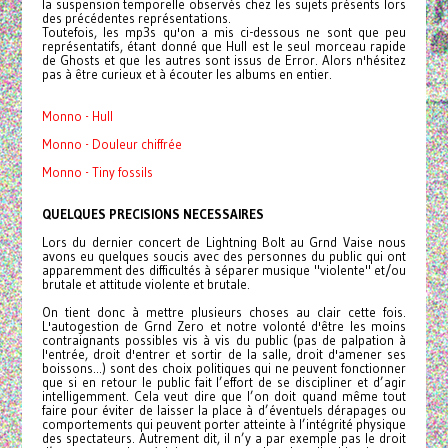
la suspension temporelle observés chez les sujets présents lors
des précédentes représentations.
Toutefois, les mp3s qu'on a mis ci-dessous ne sont que peu
représentatifs, étant donné que Hull est le seul morceau rapide
de Ghosts et que les autres sont issus de Error. Alors n'hésitez
pas à être curieux et à écouter les albums en entier.
Monno - Hull
Monno - Douleur chiffrée
Monno - Tiny fossils
QUELQUES PRECISIONS NECESSAIRES
Lors du dernier concert de Lightning Bolt au Grnd Vaise nous
avons eu quelques soucis avec des personnes du public qui ont
apparemment des difficultés à séparer musique "violente" et/ou
brutale et attitude violente et brutale.
On tient donc à mettre plusieurs choses au clair cette fois.
L'autogestion de Grnd Zero et notre volonté d'être les moins
contraignants possibles vis à vis du public (pas de palpation à
l'entrée, droit d'entrer et sortir de la salle, droit d'amener ses
boissons...) sont des choix politiques qui ne peuvent fonctionner
que si en retour le public fait l’effort de se discipliner et d’agir
intelligemment. Cela veut dire que l’on doit quand même tout
faire pour éviter de laisser la place à d’éventuels dérapages ou
comportements qui peuvent porter atteinte à l’intégrité physique
des spectateurs. Autrement dit, il n’y a par exemple pas le droit