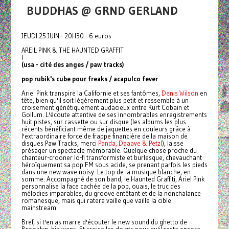
BUDDHAS @ GRND GERLAND
JEUDI 25 JUIN - 20H30 - 6 euros
AREIL PINK & THE HAUNTED GRAFFIT
I
(usa - cité des anges / paw tracks)
pop rubik's cube pour freaks / acapulco fever
Ariel Pink transpire la Californie et ses fantômes,
Denis Wilson
en
tête, bien qu'il soit légèrement plus petit et ressemble à un
croisement génétiquement audacieux entre Kurt Cobain et
Gollum. L'écoute attentive de ses innombrables enregistrements
huit pistes, sur cassette ou sur disque (les albums les plus
récents bénéficiant même de jaquettes en couleurs grâce à
l'extraordinaire force de frappe financière de la maison de
disques Paw Tracks, merci
Panda, Daaave & Petzl
), laisse
présager un spectacle mémorable. Quelque chose proche du
chanteur-crooner lo-fi transformiste et burlesque, chevauchant
héroïquement sa pop FM sous acide, se prenant parfois les pieds
dans une new wave noisy. Le top de la musique blanche, en
somme. Accompagné de son band, le Haunted Graffiti, Ariel Pink
personnalise la face cachée de la pop, ouais, le truc des
mélodies imparables, du groove entêtant et de la nonchalance
romanesque, mais qui ratera vaille que vaille la cible
mainstream.
Bref, si t'en as marre d'écouter le new sound du ghetto de