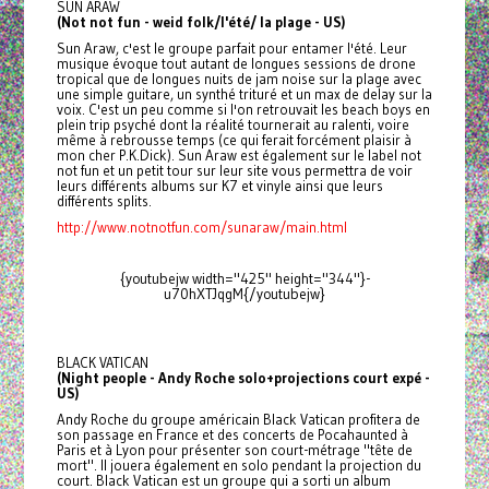
SUN ARAW
(Not not fun - weid folk/l'été/ la plage - US)
Sun Araw, c'est le groupe parfait pour entamer l'été. Leur
musique évoque tout autant de longues sessions de drone
tropical que de longues nuits de jam noise sur la plage avec
une simple guitare, un synthé trituré et un max de delay sur la
voix. C'est un peu comme si l'on retrouvait les beach boys en
plein trip psyché dont la réalité tournerait au ralenti, voire
même à rebrousse temps (ce qui ferait forcément plaisir à
mon cher P.K.Dick). Sun Araw est également sur le label not
not fun et un petit tour sur leur site vous permettra de voir
leurs différents albums sur K7 et vinyle ainsi que leurs
différents splits.
http://www.notnotfun.com/sunaraw/main.html
{youtubejw width="425" height="344"}-
u70hXTJqgM{/youtubejw}
BLACK VATICAN
(Night people - Andy Roche solo+projections court expé -
US)
Andy Roche du groupe américain Black Vatican profitera de
son passage en France et des concerts de Pocahaunted à
Paris et à Lyon pour présenter son court-métrage "tête de
mort". Il jouera également en solo pendant la projection du
court. Black Vatican est un groupe qui a sorti un album