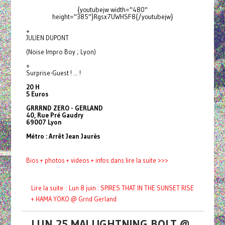
{youtubejw width="480"
height="385"}Rgsx7UWHSF8{/youtubejw}
+
JULIEN DUPONT
(Noise Impro Boy ; Lyon)
+
Surprise-Guest ! ... !
20 H
5 Euros
GRRRND ZERO - GERLAND
40, Rue Pré Gaudry
69007 Lyon
Métro : Arrêt Jean Jaurès
Bios + photos + videos + infos dans lire la suite >>>
Lire la suite : Lun 8 juin : SPIRES THAT IN THE SUNSET RISE
+ HAMA YOKO @ Grnd Gerland
LUN 25 MAI LIGHTNING BOLT @