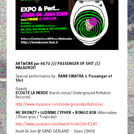
ARTWORK par 667U /// PASSENGER OF SHIT ///
MALADROIT
Special performance by :
RANK SINATRA
&
Passenger of
Shit
Guests :
ECOUTE LA MERDE
(harsh noise/ Underground Pollution
Records)
http://www.myspace.com/undergroundpollutionrec
MC BRONZY + LUDIVINE CYPHER + BONGO 808
(Alternative
/ Blues gras / Tropicale)
http://www.youtube.com/watch?v=e4G0b-fCLNY
Jeudi 04 Juin @ GRND GERLAND - Open 19h00