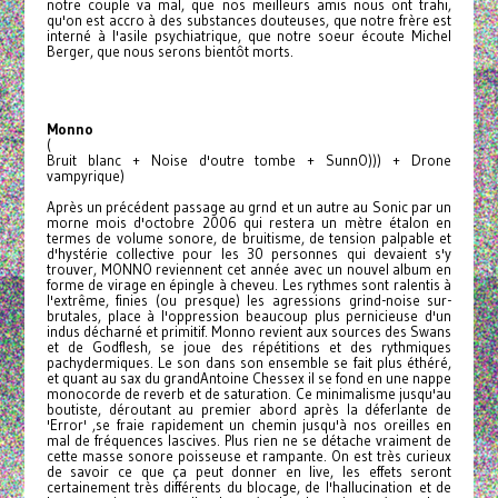
notre couple va mal, que nos meilleurs amis nous ont trahi,
qu'on est accro à des substances douteuses, que notre frère est
interné à l'asile psychiatrique, que notre soeur écoute Michel
Berger, que nous serons bientôt morts.
Monno
(
Bruit blanc + Noise d'outre tombe + SunnO))) + Drone
vampyrique)
Après un précédent passage au grnd et un autre au Sonic par un
morne mois d'octobre 2006 qui restera un mètre étalon en
termes de volume sonore, de bruitisme, de tension palpable et
d'hystérie collective pour les 30 personnes qui devaient s'y
trouver, MONNO reviennent cet année avec un nouvel album en
forme de virage en épingle à cheveu. Les rythmes sont ralentis à
l'extrême, finies (ou presque) les agressions grind-noise sur-
brutales, place à l'oppression beaucoup plus pernicieuse d'un
indus décharné et primitif. Monno revient aux sources des Swans
et de Godflesh, se joue des répétitions et des rythmiques
pachydermiques. Le son dans son ensemble se fait plus éthéré,
et quant au sax du grandAntoine Chessex il se fond en une nappe
monocorde de reverb et de saturation. Ce minimalisme jusqu'au
boutiste, déroutant au premier abord après la déferlante de
'Error' ,se fraie rapidement un chemin jusqu'à nos oreilles en
mal de fréquences lascives. Plus rien ne se détache vraiment de
cette masse sonore poisseuse et rampante. On est très curieux
de savoir ce que ça peut donner en live, les effets seront
certainement très différents du blocage, de l'hallucination et de