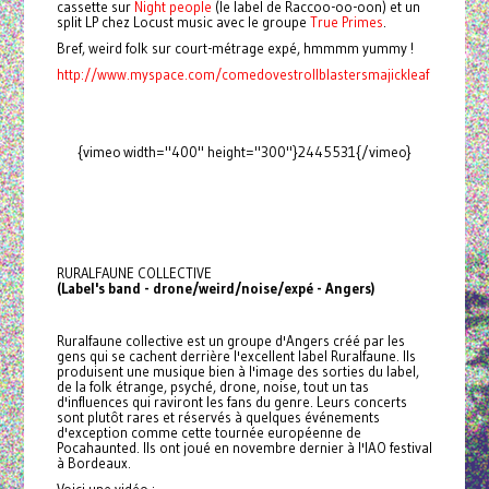
cassette sur
Night people
(le label de Raccoo-oo-oon) et un
split LP chez Locust music avec le groupe
True Primes
.
Bref, weird folk sur court-métrage expé, hmmmm yummy !
http://www.myspace.com/comedovestrollblastersmajickleaf
{vimeo width="400" height="300"}2445531{/vimeo}
RURALFAUNE COLLECTIVE
(Label's band - drone/weird/noise/expé - Angers)
Ruralfaune collective est un groupe d'Angers créé par les
gens qui se cachent derrière l'excellent label Ruralfaune. Ils
produisent une musique bien à l'image des sorties du label,
de la folk étrange, psyché, drone, noise, tout un tas
d'influences qui raviront les fans du genre. Leurs concerts
sont plutôt rares et réservés à quelques événements
d'exception comme cette tournée européenne de
Pocahaunted. Ils ont joué en novembre dernier à l'IAO festival
à Bordeaux.