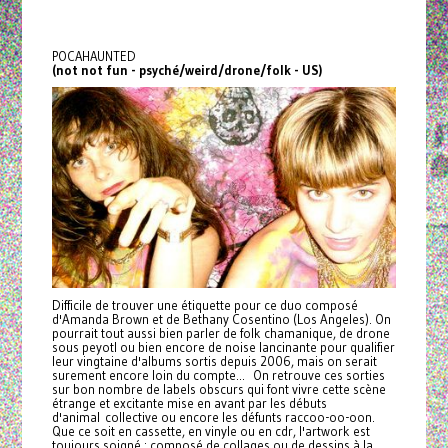
POCAHAUNTED
(not not fun - psyché/weird/drone/folk - US)
Difficile de trouver une étiquette pour ce duo composé
d'Amanda Brown et de Bethany Cosentino (Los Angeles). On
pourrait tout aussi bien parler de folk chamanique, de drone
sous peyotl ou bien encore de noise lancinante pour qualifier
leur vingtaine d'albums sortis depuis 2006, mais on serait
surement encore loin du compte... On retrouve ces sorties
sur bon nombre de labels obscurs qui font vivre cette scène
étrange et excitante mise en avant par les débuts
d'animal collective ou encore les défunts raccoo-oo-oon.
Que ce soit en cassette, en vinyle ou en cdr, l'artwork est
toujours soigné : composé de collages ou de dessins à la