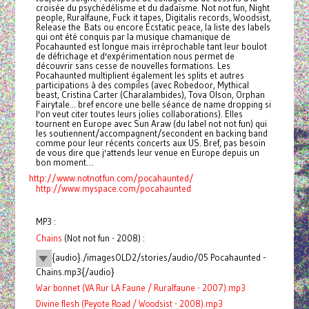
croisée du psychédélisme et du dadaïsme. Not not fun, Night
people, Ruralfaune, Fuck it tapes, Digitalis records, Woodsist,
Release the Bats ou encore Ecstatic peace, la liste des labels
qui ont été conquis par la musique chamanique de
Pocahaunted est longue mais irréprochable tant leur boulot
de défrichage et d'expérimentation nous permet de
découvrir sans cesse de nouvelles formations. Les
Pocahaunted multiplient également les splits et autres
participations à des compiles (avec Robedoor, Mythical
beast, Cristina Carter (Charalambides), Tova Olson, Orphan
Fairytale... bref encore une belle séance de name dropping si
l'on veut citer toutes leurs jolies collaborations). Elles
tournent en Europe avec Sun Araw (du label not not fun) qui
les soutiennent/accompagnent/secondent en backing band
comme pour leur récents concerts aux US. Bref, pas besoin
de vous dire que j'attends leur venue en Europe depuis un
bon moment…
http://www.notnotfun.com/pocahaunted/
http://www.myspace.com/pocahaunted
MP3 :
Chains
(Not not fun - 2008) :
{audio}./imagesOLD2/stories/audio/05 Pocahaunted -
Chains.mp3{/audio}
War bonnet (VA Rur LA Faune / Ruralfaune - 2007).mp3
Divine flesh (Peyote Road / Woodsist - 2008).mp3