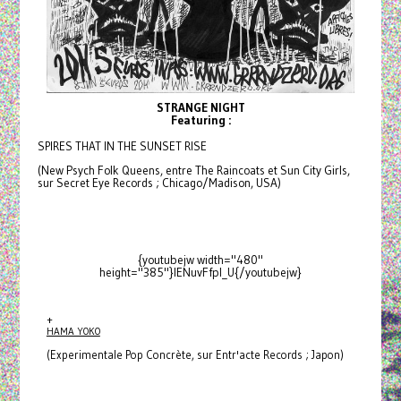
STRANGE NIGHT
Featuring :
SPIRES THAT IN THE SUNSET RISE
(New Psych Folk Queens, entre The Raincoats et Sun City Girls,
sur Secret Eye Records ; Chicago/Madison, USA)
{youtubejw width="480"
height="385"}IENuvFfpI_U{/youtubejw}
+
HAMA YOKO
(Experimentale Pop Concrète, sur Entr'acte Records ; Japon)