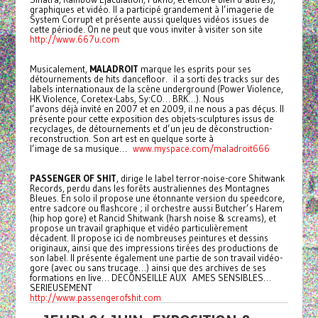
graphiques et vidéo. Il a participé grandement à l’imagerie de
System Corrupt et présente aussi quelques vidéos issues de
cette période. On ne peut que vous inviter à visiter son site
http://www.667u.com
Musicalement,
MALADROIT
marque les esprits pour ses
détournements de hits dancefloor. il a sorti des tracks sur des
labels internationaux de la scène underground (Power Violence,
HK Violence, Coretex-Labs, Sy:CO… BRK…). Nous
l’avons déjà invité en 2007 et en 2009, il ne nous a pas déçus. Il
présente pour cette exposition des objets-sculptures issus de
recyclages, de détournements et d’un jeu de déconstruction-
reconstruction. Son art est en quelque sorte à
l’image de sa musique…
www.myspace.com/maladroit666
PASSENGER OF SHIT
, dirige le label terror-noise-core Shitwank
Records, perdu dans les forêts australiennes des Montagnes
Bleues. En solo il propose une étonnante version du speedcore,
entre sadcore ou flashcore ; il orchestre aussi Butcher’s Harem
(hip hop gore) et Rancid Shitwank (harsh noise & screams), et
propose un travail graphique et vidéo particulièrement
décadent. Il propose ici de nombreuses peintures et dessins
originaux, ainsi que des impressions tirées des productions de
son label. Il présente également une partie de son travail vidéo-
gore (avec ou sans trucage…) ainsi que des archives de ses
formations en live… DECONSEILLE AUX AMES SENSIBLES…
SERIEUSEMENT
http://www.passengerofshit.com