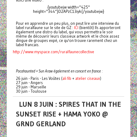
Voici une vidéo :
{youtubejw width="425"
height="344"}D2APzC13iyk{/youtubejw}
Pour en apprendre un peu plus, on peut lire une interview du
label ruralfaune sur le site de GZ :
ICI
(bientôt) Ils apporteront
également une distro du label, qui vous permettra le soir
même de découvrir leurs classieux artwork et le choix assez
dingue de groupes expé, ce qu'on trouve rarement chez un
label francais.
http://www.myspace.com/ruralfaunecollective
Pocahaunted + Sun Araw également en concert en france :
26 juin - Paris - Les Voûtes (
ali fib
+
atelier ciseaux
)
27 juin - Angers
29 juin - Marseille
30 juin - Toulouse
LUN 8 JUIN : SPIRES THAT IN THE
SUNSET RISE + HAMA YOKO @
GRND GERLAND