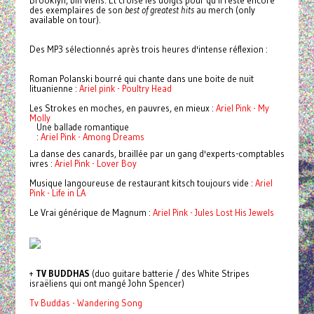
Brooklyn, bin viens. Et croise les doigts pour qu'il reste encore
des exemplaires de son
best of
greatest hits
au merch (only
available on tour).
Des MP3 sélectionnés après trois heures d'intense réflexion :
Roman Polanski bourré qui chante dans une boite de nuit
lituanienne :
Ariel pink - Poultry Head
Les Strokes en moches, en pauvres, en mieux :
Ariel Pink - My
Molly
Une ballade romantique
:
Ariel Pink - Among Dreams
La danse des canards, braillée par un gang d'experts-comptables
ivres :
Ariel Pink - Lover Boy
Musique langoureuse de restaurant kitsch toujours vide :
Ariel
Pink - Life in LA
Le Vrai générique de Magnum :
Ariel Pink - Jules Lost His Jewels
+
TV BUDDHAS
(duo guitare batterie / des White Stripes
israëliens qui ont mangé John Spencer)
Tv Buddas - Wandering Song