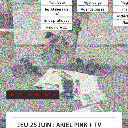
Manifeste
Agenda gz
Mag
les Ateliers de
Agenda passé
Ima
GZ
Archiv
Infos pratiques
Cha
Rejoindre gz
Nous Soutenir Via HelloAsso
JEU 25 JUIN : ARIEL PINK + TV