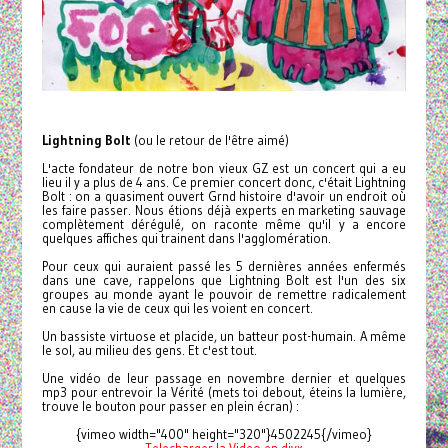
Lightning Bolt
(ou le retour de l'être aimé)
L'acte fondateur de notre bon vieux GZ est un concert qui a eu
lieu il y a plus de 4 ans. Ce premier concert donc, c'était Lightning
Bolt : on a quasiment ouvert Grnd histoire d'avoir un endroit où
les faire passer. Nous étions déjà experts en marketing sauvage
complètement dérégulé, on raconte même qu'il y a encore
quelques affiches qui trainent dans l'agglomération.
Pour ceux qui auraient passé les 5 dernières années enfermés
dans une cave, rappelons que Lightning Bolt est l'un des six
groupes au monde ayant le pouvoir de remettre radicalement
en cause la vie de ceux qui les voient en concert.
Un bassiste virtuose et placide, un batteur post-humain. A même
le sol, au milieu des gens. Et c'est tout.
Une vidéo de leur passage en novembre dernier et quelques
mp3 pour entrevoir la Vérité (mets toi debout, éteins la lumière,
trouve le bouton pour passer en plein écran) :
{vimeo width="400" height="320"}4502245{/vimeo}
Telecharger la Video en divx