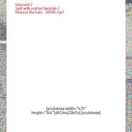
Warpaint (
Split with orphan fairytale /
Release the bats - 2008).mp3
{youtubejw width="425"
height="344"}dA1dvq2QbOs{/youtubejw}