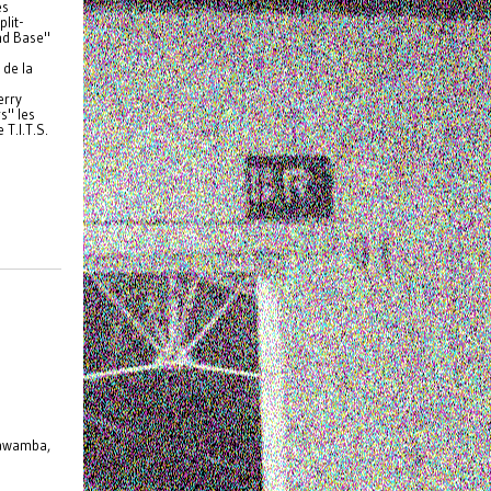
es
lit-
nd Base"
e
 de la
erry
s" les
 T.I.T.S.
bawamba,