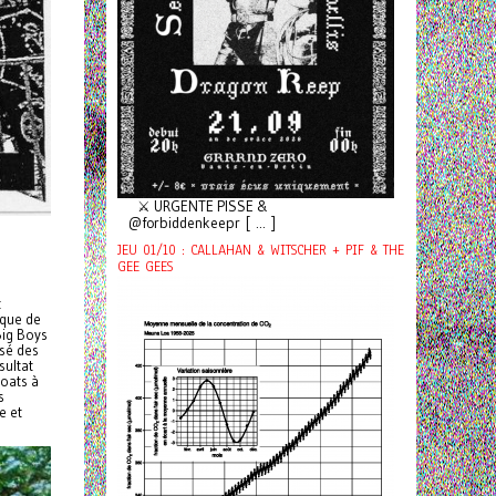
⚔️ URGENTE PISSE &
@forbiddenkeepr [ ... ]
JEU 01/10 : CALLAHAN & WITSCHER + PIF & THE
GEE GEES
t
ique de
Big Boys
ssé des
sultat
coats à
s
e et