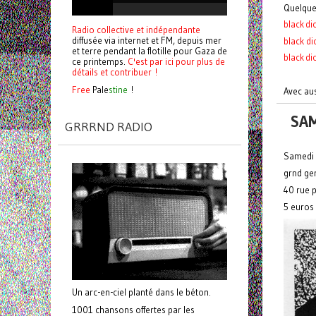
Quelque
black dic
Radio collective et indépendante
diffusée via internet et FM, depuis mer
black d
et terre pendant la flotille pour Gaza de
black di
ce printemps.
C'est par ici pour plus de
détails et contribuer !
Free
Pale
stine
!
Avec aus
SAM
GRRRND RADIO
Samedi 
grnd ge
40 rue p
5 euros
Un arc-en-ciel planté dans le béton.
1001 chansons offertes par les