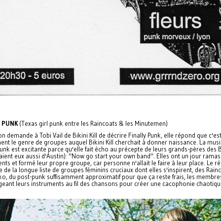
Y PUNK
(Texas girl punk entre les Raincoats & les Minutemen)
n demande à Tobi Vail de Bikini Kill de décrire Finally Punk, elle répond que c'es
nt le genre de groupes auquel Bikini Kill cherchait à donner naissance. La mus
Punk est excitante parce qu'elle fait écho au précepte de leurs grands-pères des 
aient eux aussi d'Austin): "Now go start your own band". Elles ont un jour rama
nts et formé leur propre groupe, car personne n'allait le faire à leur place. Le ré
e de la longue liste de groupes féminins cruciaux dont elles s'inspirent, des Rain
ko, du post-punk suffisamment approximatif pour que ça reste frais, les membre
geant leurs instruments au fil des chansons pour créer une cacophonie chaotiqu