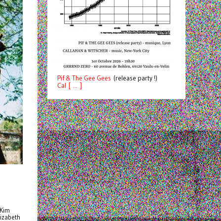
Pif
& The Gee Gees
(release party !)
C
a
l [ ... ]
 Kim
lizabeth