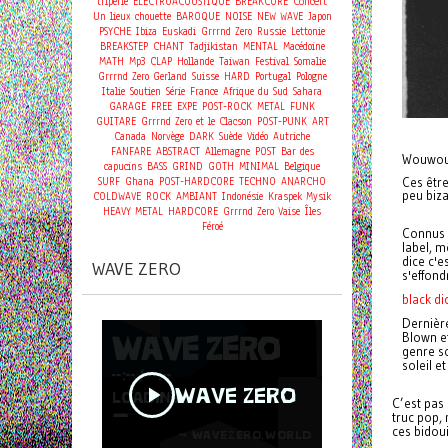
Concert
triperie
ELECTROACOUSTIQUE
BREAKCORE
Un lieux chouette
BAROQUE
NOISE
NEW WAVE
Japon
PSYCHE
Ibiza
Euskadi
Grrrnd Zero
Russie
Lettonie
BREAKSTEP
CHANT
Tadjikistan
MENTAL
Macédoine
MATH
Mp3
CLAP
Hollande
Taiwan
Festival
Somalie
Grrrnd Zero Gerland
Suisse
HARD
Portugal
Pologne
Italie
Soutien
Série
France
Afrique du Sud
Sahara
GARAGE
FREE
EXPE
POST-ROCK
METAL
FUNK
GUITARE
Grrrnd Zero et le Clacson
POST-PUNK
ART
Canada
Norvège
DARK
Suède
Vidéo
Autriche
FANFARE
ABSTRACT
Allemagne
POST
Bar des
Wouwou,
capucins
BASS
GRIND
GOTH
MINIMAL
Belgique
SURF
Ghana
POST-HARDCORE
TECHNO
ANARCHO
Ces être
peu biza
COLDWAVE
ROCK
AMBIANT
Indonésie
Kraspek Mysik
HEAVY METAL
HARDCORE
Grrrnd Zero Vaise
Îles
Féroé
Connus a
label, 
dice c'e
WAVE ZERO
s'effond
black d
Dernière
Blown e
genre so
soleil e
C’est pas 
truc pop,
ces bidoui