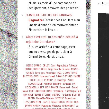
plusieurs mois d’une campagne de
20 H 30
dénigrement, à travers des prises de...
SURVIE DE L'ATELIER DES CANULARS
Cagnotte
L’Atelier des Canulars a eu
une fin d'année bien mouvementée : -
Fin octobre le lieu a...
Alors c'est vrai, tu t'es enfin décidé à
rejoindre Grrrndzero?
Si tu es arrivé sur cette page, c'est
que tu envisages de participer à
Grrrnd Zero. Merci, on va...
DISCO
IMPRO
CRUST
Divx
République Tchèque
CHAOS
SONIC
Grèce
Projection
Le Tostaki
AVANT-
GARDE
Pays-bas
Australie
JAZZ
DOOM
PUNK
ELECTRO
EMO
Islande
Israel
DRONE
ETHNO
INDIE
FOLK
LO-FI
CLASSIC
Le Periscope
PROG
ACOUSTIQUE
Hongrie
Espagne
Ethiopie
UK
ROCKABILLY
HIP HOP
POWER
Danemark
Grand
salon
POP
UNDERGROUND
Venezuela
Numérique
lab
NO WAVE
BLUES
STONER
WEIRDO
Finlande
BUFFET
FROID
Nouvelle-Zélande
INTENSE
Exposition
INSTRUMENTAL
DANCE
KRAUTROCK
INDUS
USA
DRUM
HARSH
Magazine
Malaysie
BREAKBEAT
La