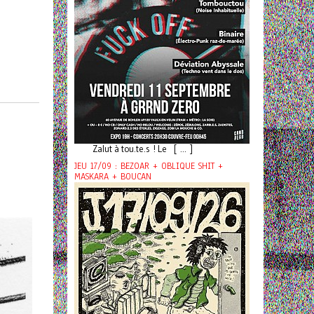
Zalut à tou.te.s ! Le [ ... ]
JEU 17/09 : BEZOAR + OBLIQUE SHIT +
MASKARA + BOUCAN