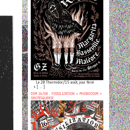
Le 28 Thermidor/15 août, jour férié
s [ ... ]
DIM 16/08 : FOSSILIZATION + PHOBOCOSM +
GROTESQUERIE