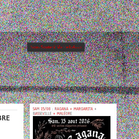
Nous Soutenir Via HelloAsso
SAM 15/08 : RAGANA + MARGARITA +
BASSEVILLE + MALÉORE
BRE