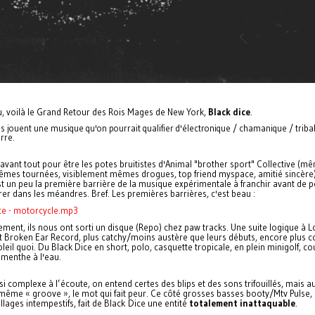
 voilà le Grand Retour des Rois Mages de New York,
Black dice
.
s jouent une musique qu'on pourrait qualifier d'électronique / chamanique / triba
rre.
vant tout pour être les potes bruitistes d'Animal "brother sport" Collective (m
mêmes tournées, visiblement mêmes drogues, top friend myspace, amitié sincère)
st un peu la première barrière de la musique expérimentale à franchir avant de 
rer dans les méandres. Bref. Les premières barrières, c'est beau :
ice - motorcycle.mp3
ment, ils nous ont sorti un disque (Repo) chez paw tracks. Une suite logique à 
t Broken Ear Record, plus catchy/moins austère que leurs débuts, encore plus c
leil quoi. Du Black Dice en short, polo, casquette tropicale, en plein minigolf, c
t menthe à l'eau.
si complexe à l’écoute, on entend certes des blips et des sons trifouillés, mais a
 même « groove », le mot qui fait peur. Ce côté grosses basses booty/Mtv Pulse,
llages intempestifs, fait de Black Dice une entité
totalement inattaquable
.