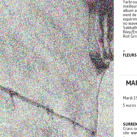
Yarbrou
meilleur
album a
vient de
expérim
no wave 
Sabbath,
Riley/En
Riot Grr
+
FLEURS
MAR
Mardi 1
5 euros
SURRE
Crass ou
site: ww