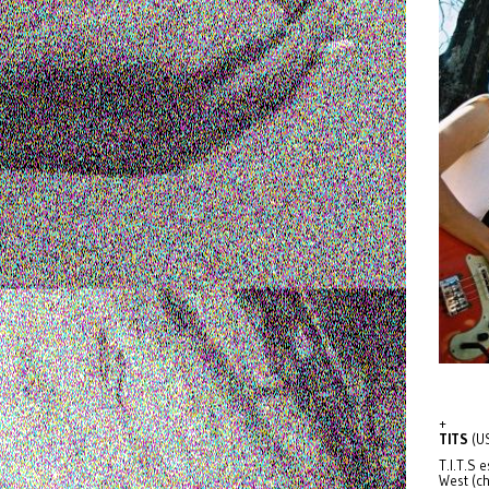
+
TITS
(US
T.I.T.S
West (c