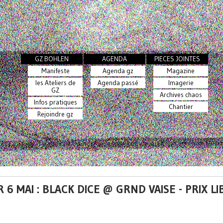
GZ BOHLEN
AGENDA
PIECES JOINTES
Manifeste
Agenda gz
Magazine
les Ateliers de
Agenda passé
Imagerie
GZ
Archives chaos
Infos pratiques
Chantier
Rejoindre gz
 6 MAI : BLACK DICE @ GRND VAISE - PRIX LI