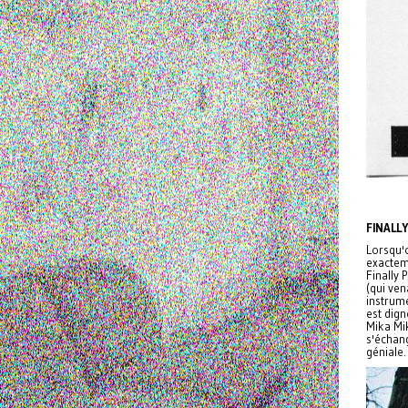
FINALL
Lorsqu'o
exacteme
Finally 
(qui ven
instrume
est dign
Mika Mi
s'échan
géniale.