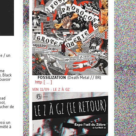
le / un
ême
, Black
FOSSILIZATION
(Death Metal // BR)
pouvoir
http [ ... ]
VEN 11/09 : LE Z À GZ
Load
ool,
oucher de
ussi un
 mêlé à