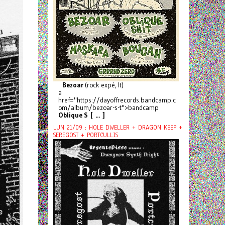
Bezoar
(rock expé, It)
a
href="https://dayoffrecords.bandcamp.c
om/album/bezoar-s-t">bandcamp
Oblique S [ ... ]
LUN 21/09 : HOLE DWELLER + DRAGON KEEP +
SEREGOST + PORTCULLIS