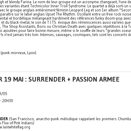
gh et Wendy Farina. Le nom de leur groupe est un acronyme changeant, l'une d
es variantes étant Technicolor Inner Troll Syndrome. Le quartet a déjà sorti un sp
vec le groupe anglais entièrement féminin Leopard Leg et son 1er album "Seco
 paraître sur le label anglais Upset The Rhythm. Oscillant entre un free rock nois
ental et bordélique mélangeant hardiment des références funky doom-pop avec
et du black-metal, le son de T.I.TS. évoque des réminiscences aussi variées que
 The Shop Assistants, Boris ou Christian Death avec quelques répétitions à la T
o ajoutées pour faire bonne mesure, même si le souffle de leurs "grandes soeur
rls n'est jamais très loin. Intenses, sauvages, cosmiques, tels sont les concerts de
(punk morveux, Lyon)
 19 MAI : SURRENDER + PASSION ARMEE
9/05
 - 20H30
NDER
(San Francisco, anarcho-punk mélodique rappelant les premiers Chum
 Flux of Pink Indians)
w.lastwhiteflag.org