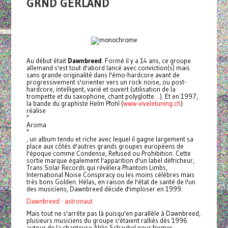
GRND GERLAND
Au début était
Dawnbreed
. Formé il y a 14 ans, ce groupe
allemand s'est tout d'abord lancé avec conviction(s) mais
sans grande originalité dans l'émo-hardcore avant de
progressivement s'orienter vers un rock noise, ou post-
hardcore, intelligent, varié et ouvert (utilisation de la
trompette et du saxophone, chant polyglotte…). Et en 1997,
la bande du graphiste Helm Pfohl (
www.viveletuning.ch
)
réalise
"
Aroma
"
, un album tendu et riche avec lequel il gagne largement sa
place aux côtés d'autres grands groupes européens de
l'époque comme Condense, Refused ou Prohibition. Cette
sortie marque également l'apparition d'un label défricheur,
Trans Solar Records qui révélera Phantom Limbs,
International Noise Conspiracy ou les moins célèbres mais
très bons Golden. Hélas, en raison de l'état de santé de l'un
des musiciens, Dawnbreed décide d'imploser en 1999.
Dawnbreed - astronaut
Mais tout ne s'arrête pas là puisqu'en parallèle à Dawnbreed,
plusieurs musiciens du groupe s'étaient ralliés dès 1996
autour de la chanteuse Ahlie Schaubel pour former