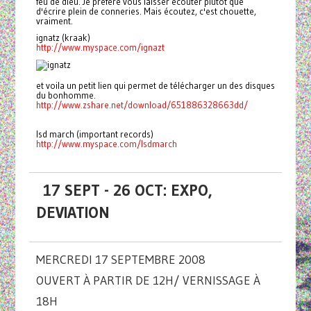
feu de dieu. Je préfère vous laisser écouter plutôt que
d'écrire plein de conneries. Mais écoutez, c'est chouette,
vraiment.
ignatz (kraak)
http://www.myspace.com/ignazt
et voila un petit lien qui permet de télécharger un des disques
du bonhomme.
http://www.zshare.net/download/651886328663dd/
lsd march (important records)
http://www.myspace.com/lsdmarch
17 SEPT - 26 OCT: EXPO,
DEVIATION
MERCREDI 17 SEPTEMBRE 2008
OUVERT À PARTIR DE 12H/ VERNISSAGE À
18H