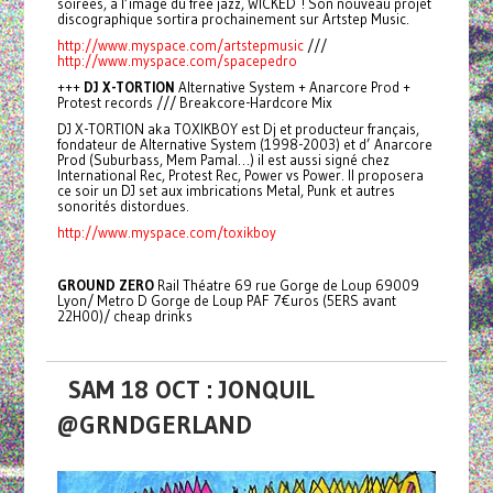
soirées, à l’image du free jazz, WICKED ! Son nouveau projet
discographique sortira prochainement sur Artstep Music.
http://www.myspace.com/artstepmusic
///
http://www.myspace.com/spacepedro
+++
DJ X-TORTION
Alternative System + Anarcore Prod +
Protest records /// Breakcore-Hardcore Mix
DJ X-TORTION aka TOXIKBOY est Dj et producteur français,
fondateur de Alternative System (1998-2003) et d’ Anarcore
Prod (Suburbass, Mem Pamal…) il est aussi signé chez
International Rec, Protest Rec, Power vs Power. Il proposera
ce soir un DJ set aux imbrications Metal, Punk et autres
sonorités distordues.
http://www.myspace.com/toxikboy
GROUND ZERO
Rail Théatre 69 rue Gorge de Loup 69009
Lyon/ Metro D Gorge de Loup PAF 7€uros (5ERS avant
22H00)/ cheap drinks
SAM 18 OCT : JONQUIL
@GRNDGERLAND