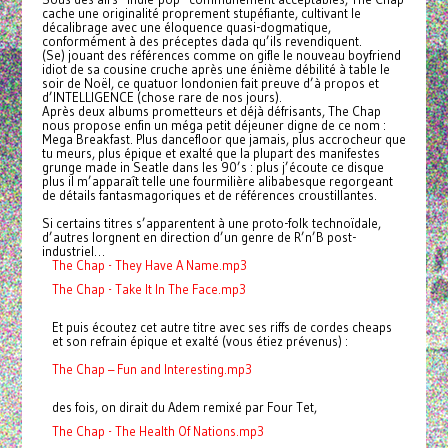
cache une originalité proprement stupéfiante, cultivant le
décalibrage avec une éloquence quasi-dogmatique,
conformément à des préceptes dada qu’ils revendiquent.
(Se) jouant des références comme on gifle le nouveau boyfriend
idiot de sa cousine cruche après une énième débilité à table le
soir de Noël, ce quatuor londonien fait preuve d’à propos et
d’INTELLIGENCE (chose rare de nos jours).
Après deux albums prometteurs et déjà défrisants, The Chap
nous propose enfin un méga petit déjeuner digne de ce nom :
Mega Breakfast. Plus dancefloor que jamais, plus accrocheur que
tu meurs, plus épique et exalté que la plupart des manifestes
grunge made in Seatle dans les 90’s : plus j’écoute ce disque
plus il m’apparaît telle une fourmilière alibabesque regorgeant
de détails fantasmagoriques et de références croustillantes.
Si certains titres s’apparentent à une proto-folk technoïdale,
d’autres lorgnent en direction d’un genre de R’n’B post-
industriel…
The Chap - They Have A Name.mp3
The Chap - Take It In The Face.mp3
Et puis écoutez cet autre titre avec ses riffs de cordes cheaps
et son refrain épique et exalté (vous étiez prévenus) :
The Chap – Fun and Interesting.mp3
des fois, on dirait du Adem remixé par Four Tet,
The Chap - The Health Of Nations.mp3