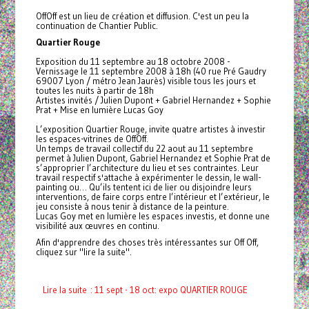
OffOff est un lieu de création et diffusion. C'est un peu la
continuation de Chantier Public.
Quartier Rouge
Exposition du 11 septembre au 18 octobre 2008 -
Vernissage le 11 septembre 2008 à 18h (40 rue Pré Gaudry
69007 Lyon / métro Jean Jaurès) visible tous les jours et
toutes les nuits à partir de 18h
Artistes invités / Julien Dupont + Gabriel Hernandez + Sophie
Prat + Mise en lumière Lucas Goy
L’exposition Quartier Rouge, invite quatre artistes à investir
les espaces-vitrines de OffOff.
Un temps de travail collectif du 22 aout au 11 septembre
permet à Julien Dupont, Gabriel Hernandez et Sophie Prat de
s’approprier l’architecture du lieu et ses contraintes. Leur
travail respectif s'attache à expérimenter le dessin, le wall-
painting ou… Qu’ils tentent ici de lier ou disjoindre leurs
interventions, de faire corps entre l’intérieur et l’extérieur, le
jeu consiste à nous tenir à distance de la peinture.
Lucas Goy met en lumière les espaces investis, et donne une
visibilité aux œuvres en continu.
Afin d'apprendre des choses très intéressantes sur Off Off,
cliquez sur "lire la suite".
Lire la suite : 11 sept - 18 oct: expo QUARTIER ROUGE