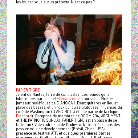
les louper sous aucun prétexte. N'est-ce pas ?
PAPIER TIGRE
, vient de Nantes, terre de contrastes. Ces jeunes gens
biberonnés par le label
Effervescence
pourraient être les
jumeaux maléfiques de DIANOGAH. Deux guitares en lieu et
place des basses, et un rock qui puise plutot ses influences du
coté de Washington (Q AND NOT U et une partie de la clique
Dischord
). Composé de membres de ROOM 204, ARGUMENT
et THE PATRIOTIC SUNDAY, PAPIER TIGRE est en passe de se
tailler un CV de cadre sup de l'indie-rock : tournées dans des
pays en voie de développement (Brésil, Chine, USA),
présence au festival ATP, et quelques premières parties
prestigieuses (Battles, Charlottefield, Qui, ...). Bref, à voir