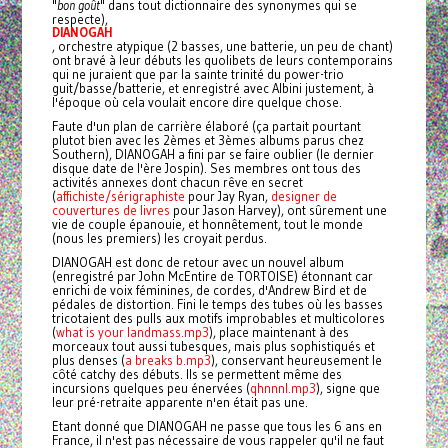
"
bon goût
" dans tout dictionnaire des synonymes qui se
respecte),
DIANOGAH
, orchestre atypique (2 basses, une batterie, un peu de chant)
ont bravé à leur débuts les quolibets de leurs contemporains
qui ne juraient que par la sainte trinité du power-trio
guit/basse/batterie, et enregistré avec Albini justement, à
l'époque où cela voulait encore dire quelque chose.
Faute d'un plan de carrière élaboré (ça partait pourtant
plutot bien avec les 2èmes et 3èmes albums parus chez
Southern), DIANOGAH a fini par se faire oublier (le dernier
disque date de l'ère Jospin). Ses membres ont tous des
activités annexes dont chacun rêve en secret
(
affichiste/sérigraphiste
pour Jay Ryan,
designer de
couvertures de livres
pour Jason Harvey), ont sûrement une
vie de couple épanouie, et honnêtement, tout le monde
(nous les premiers) les croyait perdus.
DIANOGAH est donc de retour avec un nouvel album
(enregistré par John McEntire de TORTOISE) étonnant car
enrichi de voix féminines, de cordes, d'Andrew Bird et de
pédales de distortion. Fini le temps des tubes où les basses
tricotaient des pulls aux motifs improbables et multicolores
(
what is your landmass.mp3
), place maintenant à des
morceaux tout aussi tubesques, mais plus sophistiqués et
plus denses (
a breaks b.mp3
), conservant heureusement le
côté catchy des débuts. Ils se permettent même des
incursions quelques peu énervées (
qhnnnl.mp3
), signe que
leur pré-retraite apparente n'en était pas une.
Etant donné que DIANOGAH ne passe que tous les 6 ans en
France, il n'est pas nécessaire de vous rappeler qu'il ne faut