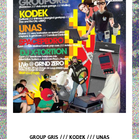
GROUP GRIS
///
KODEK
///
UNAS