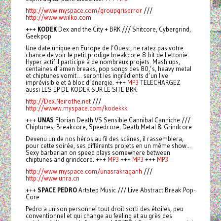
http://www.myspace.com/groupgriserror
///
http://www.wwilko.com
+++
KODEK
Dex and the City + BRK /// Shitcore, Cybergrind,
Geekpop
Une date unique en Europe de l’Ouest, ne ratez pas votre
chance de voir le petit prodige breakcore-8-bit de Lettonie.
Hyper actif il participe à de nombreux projets. Mash ups,
centaines d’amen breaks, pop songs des 80,’s, heavy metal
et chiptunes vomit… seront les ingrédients d’un live
imprévisible et à bloc d’énergie. +++
MP3
TELECHARGEZ
aussi LES EP DE KODEK SUR LE SITE BRK
http://Dex.Neirothe.net
///
http://wwww.myspace.com/kodekkk
+++
UNAS
Florian Death VS Sensible Cannibal Canniche ///
Chiptunes, Breakcore, Speedcore, Death Metal & Grindcore
Devenu un de nos héros au fil des scènes, il rassemblera,
pour cette soirée, ses différents projets en un même show...
Sexy barbarian on speed plays somewhere between
chiptunes and grindcore. +++
MP3
+++
MP3
+++
MP3
http://www.myspace.com/unasrakraganh
///
http://www.unra.cn
+++
SPACE PEDRO
Artstep Music /// Live Abstract Break Pop-
Core
Pedro a un son personnel tout droit sorti des étoiles, peu
conventionnel et qui change au feeling et au grès des