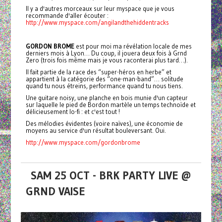
Il y a d'autres morceaux sur leur myspace que je vous
recommande d'aller écouter :
http://www.myspace.com/angilandthehiddentracks
GORDON BROME
est pour moi ma révélation locale de mes
derniers mois à Lyon… Du coup, il jouera deux fois à Grnd
Zero (trois fois même mais je vous raconterai plus tard…).
Il fait partie de la race des “super-héros en herbe” et
appartient à la catégorie des “one-man-band”… solitude
quand tu nous étreins, performance quand tu nous tiens.
Une guitare noisy, une planche en bois munie d'un capteur
sur laquelle le pied de Bordon martèle un temps technoïde et
délicieusement lo-fi : et c'est tout !
Des mélodies évidentes (voire naïves), une économie de
moyens au service d'un résultat bouleversant. Oui.
http://www.myspace.com/gordonbrome
SAM 25 OCT - BRK PARTY LIVE @
GRND VAISE