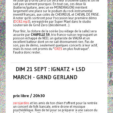
ne joue qu'à Grnd Zero (ce sera leur troisième date) et on ne
sait pas vraiment pourquoi. En tout cas, ces deux-là
(batterie/guitare, avec un ex-MONDRAGON) méritent
largement une place sur le podium du rock instrumental
inventif français, aux cotés de CHEVREUIL et CHEVAL DE FRISE.
A noter qu'ils sortiront pour l'occasion leur première démo
(
DC82.mp3
), enregistrée par Super Mael dans le studio
souterrain de Grnd Zero (décidément...).
Pour finir, la cloture de la soirée (ou vidage de la salle) sera
assurée par
CHAPELLE 59
, trio franco-suisse regroupant un
poisson échappé de NED, un guitariste de VIALKA et un
excellent batteur dont on ne sait étonnament rien. Pas de
son, pas de démo, seulement quelques concerts à leur actif,
mais ils nous ont promis du "
OXES
en plus foutraque".
Faudra donc rester.
DIM 21 SEPT : IGNATZ + LSD
MARCH - GRND GERLAND
prix libre / 20h30
zerojardins
et les amis de ton chien t'offrent pour la rentrée
un concert de folk bancale, entre drone et musique
psychédélique. Rien de tel pour se préparer à une saison du