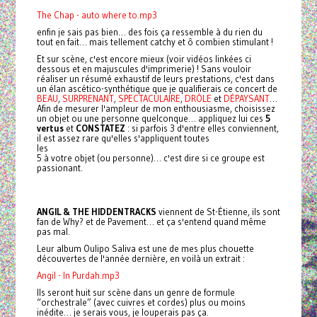
The Chap - auto where to.mp3
enfin je sais pas bien… des fois ça ressemble à du rien du
tout en fait… mais tellement catchy et ô combien stimulant !
Et sur scène, c'est encore mieux (voir vidéos linkées ci
dessous et en majuscules d'imprimerie) ! Sans vouloir
réaliser un résumé exhaustif de leurs prestations, c'est dans
un élan ascético-synthétique que je qualifierais ce concert de
BEAU
,
SURPRENANT
,
SPECTACULAIRE
,
DRÔLE
et
DÉPAYSANT
…
Afin de mesurer l'ampleur de mon enthousiasme, choisissez
un objet ou une personne quelconque… appliquez lui ces
5
vertus
et
CONSTATEZ
: si parfois 3 d'entre elles conviennent,
il est assez rare qu'elles s'appliquent toutes
les
5 à votre objet (ou personne)… c'est dire si ce groupe est
passionant.
ANGIL & THE HIDDENTRACKS
viennent de St-Étienne, ils sont
fan de Why? et de Pavement… et ça s'entend quand même
pas mal.
Leur album Oulipo Saliva est une de mes plus chouette
découvertes de l'année dernière, en voilà un extrait :
Angil - In Purdah.mp3
Ils seront huit sur scène dans un genre de formule
“orchestrale” (avec cuivres et cordes) plus ou moins
inédite… je serais vous, je louperais pas ça.