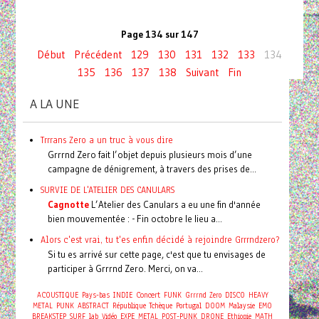
Page 134 sur 147
Début
Précédent
129
130
131
132
133
134
135
136
137
138
Suivant
Fin
A LA UNE
Trrrans Zero a un truc à vous dire
Grrrnd Zero fait l’objet depuis plusieurs mois d’une
campagne de dénigrement, à travers des prises de...
SURVIE DE L'ATELIER DES CANULARS
Cagnotte
L’Atelier des Canulars a eu une fin d'année
bien mouvementée : - Fin octobre le lieu a...
Alors c'est vrai, tu t'es enfin décidé à rejoindre Grrrndzero?
Si tu es arrivé sur cette page, c'est que tu envisages de
participer à Grrrnd Zero. Merci, on va...
Concert
ACOUSTIQUE
Pays-bas
INDIE
FUNK
Grrrnd Zero
DISCO
HEAVY
METAL
PUNK
ABSTRACT
République Tchèque
Portugal
DOOM
Malaysie
EMO
BREAKSTEP
SURF
lab
Vidéo
EXPE
METAL
POST-PUNK
DRONE
Ethiopie
MATH