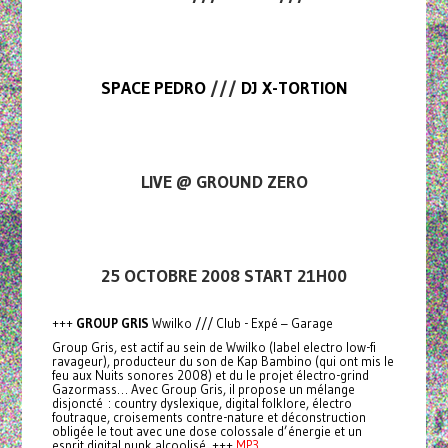
SPACE PEDRO
///
DJ X-TORTION
LIVE @ GROUND ZERO
25 OCTOBRE 2008 START 21H00
+++
GROUP GRIS
Wwilko /// Club - Expé – Garage
Group Gris, est actif au sein de Wwilko (label electro low-fi
ravageur), producteur du son de Kap Bambino (qui ont mis le
feu aux Nuits sonores 2008) et du le projet électro-grind
Gazormass… Avec Group Gris, il propose un mélange
disjoncté : country dyslexique, digital folklore, électro
foutraque, croisements contre-nature et déconstruction
obligée le tout avec une dose colossale d’énergie et un
esprit digital punk alcoolisé. +++
MP3