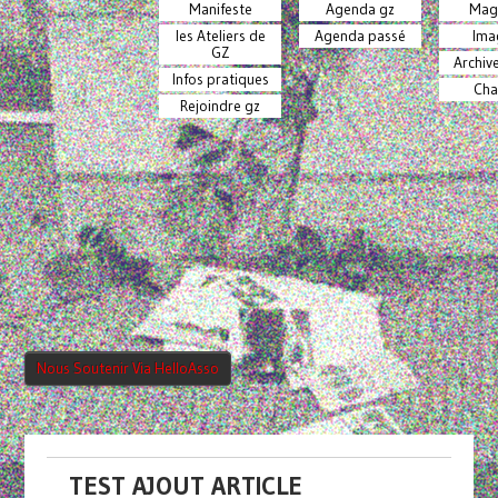
Manifeste
Agenda gz
Mag
les Ateliers de
Agenda passé
Ima
GZ
Archiv
Infos pratiques
Cha
Rejoindre gz
Nous Soutenir Via HelloAsso
TEST AJOUT ARTICLE