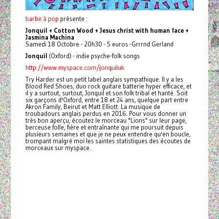
barbe à pop
présente :
Jonquil + Cotton Wood + Jesus christ with human face +
Jasmina Machina
Samedi 18 Octobre - 20h30 - 5 euros -Grrrnd Gerland
Jonquil
(Oxford) - indie psyche-folk songs
http://www.myspace.com/jonquiluk
Try Harder est un petit label anglais sympathique. Il y a les
Blood Red Shoes, duo rock guitare batterie hyper efficace, et
il y a surtout, surtout, Jonquil et son folk tribal et hanté. Soit
six garçons d'Oxford, entre 18 et 24 ans, quelque part entre
Akron Family, Beirut et Matt Elliott. La musique de
troubadours anglais perdus en 2016. Pour vous donner un
très bon aperçu, écoutez le morceau "Lions" sur leur page,
berceuse folle, fière et entraînante qui me poursuit depuis
plusieurs semaines et que je ne peux entendre qu'en boucle,
trompant malgré moi les saintes statistiques des écoutes de
morceaux sur myspace.