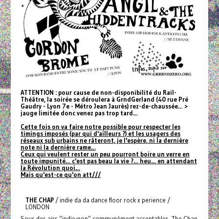
ATTENTION : pour cause de non-disponibilité du Rail-
Théâtre, la soirée se déroulera à GrndGerland (40 rue Pré
Gaudry - Lyon 7e - Métro Jean Jaurès) rez-de-chaussée… >
jauge limitée donc venez pas trop tard…
Cette fois on va faire notre possible pour respecter les
timings imposés (par qui d'ailleurs ?) et les usagers des
réseaux sub urbains ne râteront, je l'espère, ni la dernière
note ni la dernière rame…
Ceux qui veulent rester un peu pourront boire un verre en
toute impunité… c'est pas beau la vie ?… heu… en attendant
la Révolution quoi…
Mais qu'est-ce qu'on att///
THE CHAP
/ indie da da dance floor rock x perience /
LONDON
Sous des airs “indie-pop” communément acceptables, The Chap