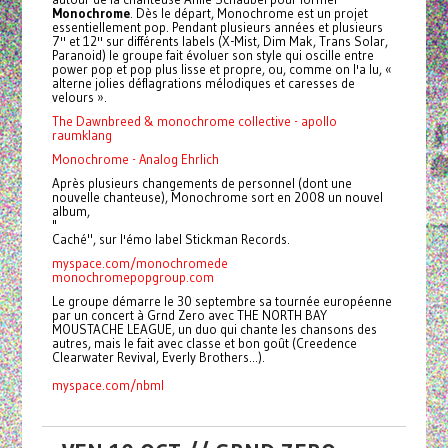
Monochrome
. Dès le départ, Monochrome est un projet
essentiellement pop. Pendant plusieurs années et plusieurs
7'' et 12'' sur différents labels (X-Mist, Dim Mak, Trans Solar,
Paranoid) le groupe fait évoluer son style qui oscille entre
power pop et pop plus lisse et propre, ou, comme on l'a lu, «
alterne jolies déflagrations mélodiques et caresses de
velours ».
The Dawnbreed & monochrome collective - apollo
raumklang
Monochrome - Analog Ehrlich
Après plusieurs changements de personnel (dont une
nouvelle chanteuse), Monochrome sort en 2008 un nouvel
album,
"
Caché", sur l'émo label Stickman Records.
myspace.com/monochromede
monochromepopgroup.com
Le groupe démarre le 30 septembre sa tournée européenne
par un concert à Grnd Zero avec THE NORTH BAY
MOUSTACHE LEAGUE, un duo qui chante les chansons des
autres, mais le fait avec classe et bon goût (Creedence
Clearwater Revival, Everly Brothers...).
myspace.com/nbml