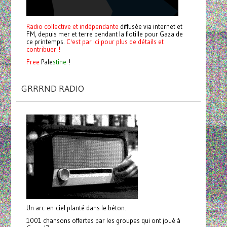
Radio collective et indépendante
diffusée via internet et
FM, depuis mer et terre pendant la flotille pour Gaza de
ce printemps.
C'est par ici pour plus de détails et
contribuer !
Free
Pale
stine
!
GRRRND RADIO
Un arc-en-ciel planté dans le béton.
1001 chansons offertes par les groupes qui ont joué à