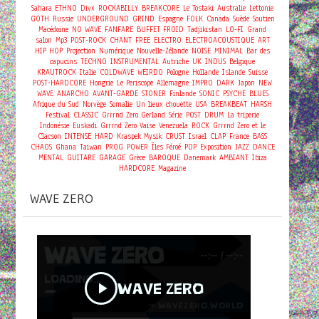
Sahara
ETHNO
Divx
ROCKABILLY
BREAKCORE
Le Tostaki
Australie
Lettonie
GOTH
Russie
UNDERGROUND
GRIND
Espagne
FOLK
Canada
Suède
Soutien
Macédoine
NO WAVE
FANFARE
BUFFET FROID
Tadjikistan
LO-FI
Grand
salon
Mp3
POST-ROCK
CHANT
FREE
ELECTRO
ELECTROACOUSTIQUE
ART
HIP HOP
Projection
Numérique
Nouvelle-Zélande
NOISE
MINIMAL
Bar des
capucins
TECHNO
INSTRUMENTAL
Autriche
UK
INDUS
Belgique
KRAUTROCK
Italie
COLDWAVE
WEIRDO
Pologne
Hollande
Islande
Suisse
POST-HARDCORE
Hongrie
Le Periscope
Allemagne
IMPRO
DARK
Japon
NEW
WAVE
ANARCHO
AVANT-GARDE
STONER
Finlande
SONIC
PSYCHE
BLUES
Afrique du Sud
Norvège
Somalie
Un lieux chouette
USA
BREAKBEAT
HARSH
Festival
CLASSIC
Grrrnd Zero Gerland
Série
POST
DRUM
La triperie
Indonésie
Euskadi
Grrrnd Zero Vaise
Venezuela
ROCK
Grrrnd Zero et le
Clacson
INTENSE
HARD
Kraspek Mysik
CRUST
Israel
CLAP
France
BASS
CHAOS
Ghana
Taiwan
PROG
POWER
Îles Féroé
POP
Exposition
JAZZ
DANCE
MENTAL
GUITARE
GARAGE
Grèce
BAROQUE
Danemark
AMBIANT
Ibiza
HARDCORE
Magazine
WAVE ZERO