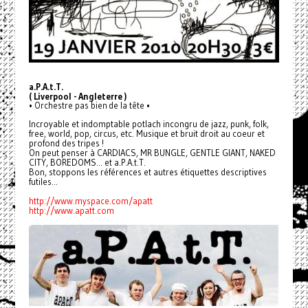
a.P.A.t.T.
( Liverpool - Angleterre )
• Orchestre pas bien de la tête •
Incroyable et indomptable potlach incongru de jazz, punk, folk,
free, world, pop, circus, etc. Musique et bruit droit au coeur et
profond des tripes !
On peut penser à CARDIACS, MR BUNGLE, GENTLE GIANT, NAKED
CITY, BOREDOMS... et a.P.A.t.T.
Bon, stoppons les références et autres étiquettes descriptives
futiles...
http://www.myspace.com/apatt
http://www.apatt.com