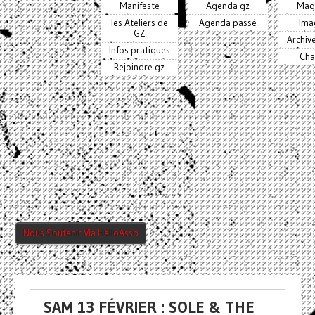
Manifeste
Agenda gz
Mag
les Ateliers de
Agenda passé
Ima
GZ
Archiv
Infos pratiques
Cha
Rejoindre gz
Nous Soutenir Via HelloAsso
SAM 13 FÉVRIER : SOLE & THE