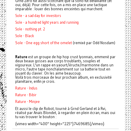
Grnd Zero fut aussi scotchant que la sono fut défaillante (et
oui, déjà). Pour cette fois, on a mis en place une tactique
imparable : louer des bonnes enceintes qui marchent.
Sole - a sad day for investors
Sole - a hundred light years and running
Sole - nothing pt. 2
Sole - Black
Sole - One egg short of the omelet
(remixé par Odd Nosdam)
Rature
est un groupe de hip hop crust lyonnais, emmené par
deux beaux gosses aux corps troublants, souples et
vigoureux. L'un rappe en yaourt/éructe/marmonne dans un
micro, l'autre tape nonchalamment sur sa batterie tout en
jouant du clavier. On les aime beaucoup.
Voilà trois morceaux de leur prochain album, en exclusivité
planétaire, enfin je crois.
Rature - Indus
Rature - Bibir
Rature - Minjee
Et aussi le clip de Robot, tourné à Grnd Gerland et à Rvi,
réalisé par Anaïs Blondet, à regarder en plein écran, mais oui
tu vas trouver le bouton :
{vimeo width="400" height="225"}7469685{/vimeo}