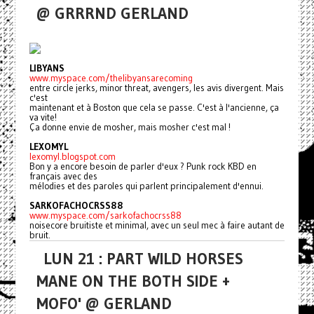
@ GRRRND GERLAND
LIBYANS
www.myspace.com/thelibyansarecoming
entre circle jerks, minor threat, avengers, les avis divergent. Mais
c'est
maintenant et à Boston que cela se passe. C'est à l'ancienne, ça
va vite!
Ça donne envie de mosher, mais mosher c'est mal !
LEXOMYL
lexomyl.blogspot.com
Bon y a encore besoin de parler d'eux ? Punk rock KBD en
français avec des
mélodies et des paroles qui parlent principalement d'ennui.
SARKOFACHOCRSS88
www.myspace.com/sarkofachocrss88
noisecore bruitiste et minimal, avec un seul mec à faire autant de
bruit.
LUN 21 : PART WILD HORSES
MANE ON THE BOTH SIDE +
MOFO' @ GERLAND