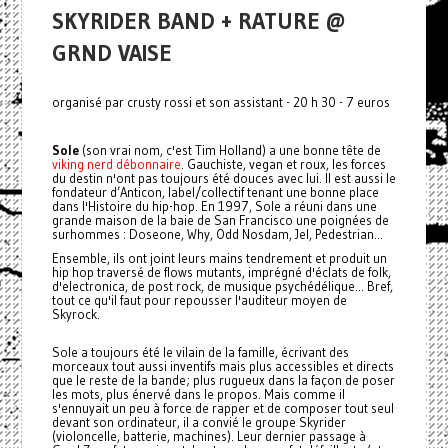
SKYRIDER BAND + RATURE @
GRND VAISE
organisé par crusty rossi et son assistant - 20 h 30 - 7 euros
Sole
(son vrai nom, c'est Tim Holland) a une bonne tête de
viking nerd débonnaire
. Gauchiste, vegan et roux, les forces
du destin n'ont pas toujours été douces avec lui. Il est aussi le
fondateur d’Anticon, label/collectif tenant une bonne place
dans l'Histoire du hip-hop. En 1997, Sole a réuni dans une
grande maison de la baie de San Francisco une poignées de
surhommes : Doseone, Why, Odd Nosdam, Jel, Pedestrian...
Ensemble, ils ont joint leurs mains tendrement et produit un
hip hop traversé de flows mutants, imprégné d'éclats de folk,
d'electronica, de post rock, de musique psychédélique... Bref,
tout ce qu'il faut pour repousser l'auditeur moyen de
Skyrock.
Sole a toujours été le vilain de la famille, écrivant des
morceaux tout aussi inventifs mais plus accessibles et directs
que le reste de la bande; plus rugueux dans la façon de poser
les mots, plus énervé dans le propos. Mais comme il
s'ennuyait un peu à force de rapper et de composer tout seul
devant son ordinateur, il a convié le groupe Skyrider
(violoncelle, batterie, machines). Leur dernier passage à