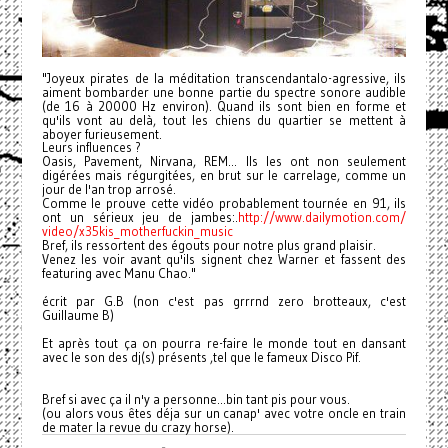
"Joyeux pirates de la méditation transcendantalo-agressive, ils
aiment bombarder une bonne partie du spectre sonore audible
(de 16 à 20000 Hz environ). Quand ils sont bien en forme et
qu'ils vont au delà, tout les chiens du quartier se mettent à
aboyer furieusement.
Leurs influences ?
Oasis, Pavement, Nirvana, REM... Ils les ont non seulement
digérées mais régurgitées, en brut sur le carrelage, comme un
jour de l'an trop arrosé.
Comme le prouve cette vidéo probablement tournée en 91, ils
ont un sérieux jeu de jambes:.
http://www.dailymotion.com/
video/x35kis_motherfuckin_
music
Bref, ils ressortent des égouts pour notre plus grand plaisir.
Venez les voir avant qu'ils signent chez Warner et fassent des
featuring avec Manu Chao."
écrit par G.B (non c'est pas grrrnd zero brotteaux, c'est
Guillaume B)
Et après tout ça on pourra re-faire le monde tout en dansant
avec le son des dj(s) présents ,tel que le fameux Disco Pif.
Bref si avec ça il n'y a personne...bin tant pis pour vous.
(ou alors vous êtes déja sur un canap' avec votre oncle en train
de mater la revue du crazy horse).