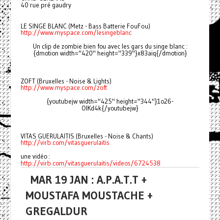
40 rue pré gaudry
LE SINGE BLANC (Metz - Bass Batterie FouFou)
http://www.myspace.com/lesingeblanc
Un clip de zombie bien fou avec les gars du singe blanc :
{dmotion width="420" height="339"}x83aiq{/dmotion}
ZOFT (Bruxelles - Noise & Lights)
http://www.myspace.com/zoft
{youtubejw width="425" height="344"}1o26-
OlKd4k{/youtubejw}
VITAS GUERULAITIS (Bruxelles - Noise & Chants)
http://virb.com/vitasguerulaitis
une vidéo :
http://virb.com/vitasguerulaitis/videos/6724538
MAR 19 JAN : A.P.A.T.T +
MOUSTAFA MOUSTACHE +
GREGALDUR