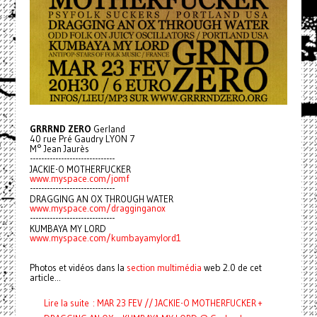
GRRRND ZERO
Gerland
40 rue Pré Gaudry LYON 7
M° Jean Jaurès
------------------------------
JACKIE-O MOTHERFUCKER
www.myspace.com/jomf
------------------------------
DRAGGING AN OX THROUGH WATER
www.myspace.com/dragginganox
------------------------------
KUMBAYA MY LORD
www.myspace.com/kumbayamylord1
Photos et vidéos dans la
section multimédia
web 2.0 de cet
article...
Lire la suite : MAR 23 FEV // JACKIE-O MOTHERFUCKER +