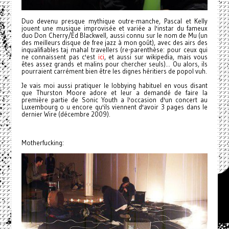
Duo devenu presque mythique outre-manche, Pascal et Kelly
jouent une musique improvisée et variée a l'instar du fameux
duo Don Cherry/Ed Blackwell, aussi connu sur le nom de Mu (un
des meilleurs disque de free jazz à mon goût), avec des airs des
inqualifiables taj mahal travellers (re-parenthèse: pour ceux qui
ne connaissent pas c'est
ici
, et aussi sur wikipedia, mais vous
êtes assez grands et malins pour chercher seuls)...
Ou alors, ils
pourraient carrément bien être les dignes héritiers de popol vuh.
Je vais moi aussi pratiquer le lobbying habituel en vous disant
que Thurston Moore adore et leur a demandé de faire la
première partie de Sonic Youth a l'occasion d'un concert au
Luxembourg o u encore qu'ils viennent d'avoir 3 pages dans le
dernier Wire (décembre 2009).
Motherfucking: