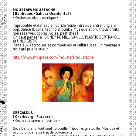
MOUSTAFA MOUSTACHE
( Banlieues - Sahara Occidental )
• Orchestre elec-trop-nique •
Improbable et dansable hybride fétide intrépide entre jungle &
pop, dance & core, techno & punk ? Musique et bruit tous droits
non réservés, copiés, volés, pastichés !
On peut penser a BONEY M, MILLI VANILLI, PLASTIC BERTRAND...
et UNLOGISTIC.
Halte aux escroqueries pompeuses et sulfureuses: un menage à
trois qui pue la sueur
http://www.myspace.com/moustafamoustache
GREGALDUR
( Cherbourg - F...rance )
• Orchestre one-man-bombe •
Boys band a lui tout seul : bidouille, fripouille, gratouille. Musique et
bruit droit dans sa tiag de cul-de-jatte !