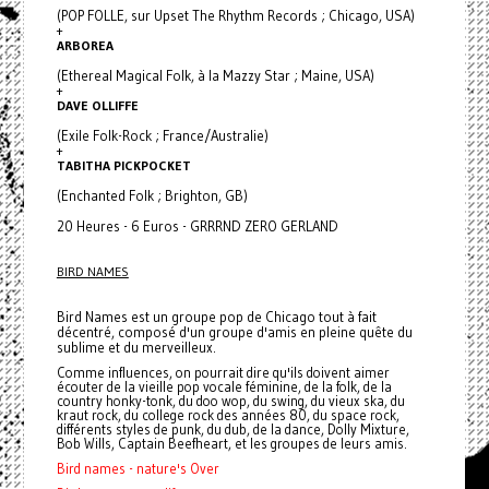
(POP FOLLE, sur Upset The Rhythm Records ; Chicago, USA)
+
ARBOREA
(Ethereal Magical Folk, à la Mazzy Star ; Maine, USA)
+
DAVE OLLIFFE
(Exile Folk-Rock ; France/Australie)
+
TABITHA PICKPOCKET
(Enchanted Folk ; Brighton, GB)
20 Heures - 6 Euros - GRRRND ZERO GERLAND
BIRD NAMES
Bird Names est un groupe pop de Chicago tout à fait
décentré, composé d'un groupe d'amis en pleine quête du
sublime et du merveilleux.
Comme influences, on pourrait dire qu'ils doivent aimer
écouter de la vieille pop vocale féminine, de la folk, de la
country honky-tonk, du doo wop, du swing, du vieux ska, du
kraut rock, du college rock des années 80, du space rock,
différents styles de punk, du dub, de la dance, Dolly Mixture,
Bob Wills, Captain Beefheart, et les groupes de leurs amis.
Bird names - nature's Over