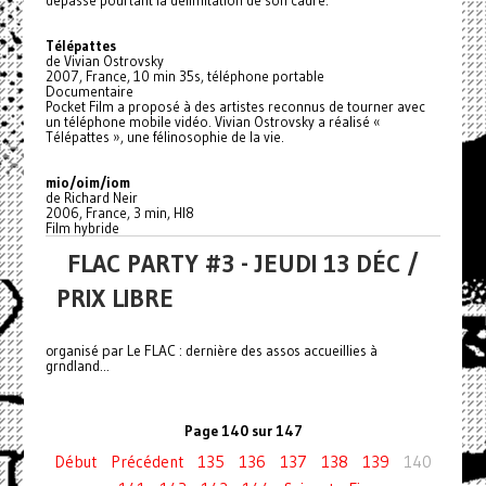
dépasse pourtant la délimitation de son cadre.
Télépattes
de Vivian Ostrovsky
2007, France, 10 min 35s, téléphone portable
Documentaire
Pocket Film a proposé à des artistes reconnus de tourner avec
un téléphone mobile vidéo. Vivian Ostrovsky a réalisé «
Télépattes », une félinosophie de la vie.
mio/oim/iom
de Richard Neir
2006, France, 3 min, HI8
Film hybride
FLAC PARTY #3 - JEUDI 13 DÉC /
PRIX LIBRE
organisé par Le FLAC : dernière des assos accueillies à
grndland...
Page 140 sur 147
Début
Précédent
135
136
137
138
139
140