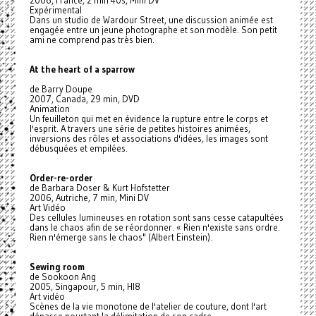
2006, France, 2 min 40s, Mini DV
Expérimental
Dans un studio de Wardour Street, une discussion animée est
engagée entre un jeune photographe et son modèle. Son petit
ami ne comprend pas très bien.
At the heart of a sparrow
de Barry Doupe
2007, Canada, 29 min, DVD
Animation
Un feuilleton qui met en évidence la rupture entre le corps et
l'esprit. A travers une série de petites histoires animées,
inversions des rôles et associations d'idées, les images sont
débusquées et empilées.
Order-re-order
de Barbara Doser & Kurt Hofstetter
2006, Autriche, 7 min, Mini DV
Art Vidéo
Des cellules lumineuses en rotation sont sans cesse catapultées
dans le chaos afin de se réordonner. « Rien n'existe sans ordre.
Rien n'émerge sans le chaos" (Albert Einstein).
Sewing room
de Sookoon Ang
2005, Singapour, 5 min, HI8
Art vidéo
Scènes de la vie monotone de l'atelier de couture, dont l'art