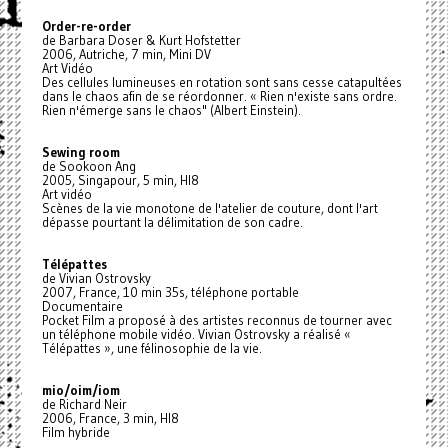
Order-re-order
de Barbara Doser & Kurt Hofstetter
2006, Autriche, 7 min, Mini DV
Art Vidéo
Des cellules lumineuses en rotation sont sans cesse catapultées
dans le chaos afin de se réordonner. « Rien n'existe sans ordre.
Rien n'émerge sans le chaos" (Albert Einstein).
Sewing room
de Sookoon Ang
2005, Singapour, 5 min, HI8
Art vidéo
Scènes de la vie monotone de l'atelier de couture, dont l'art
dépasse pourtant la délimitation de son cadre.
Télépattes
de Vivian Ostrovsky
2007, France, 10 min 35s, téléphone portable
Documentaire
Pocket Film a proposé à des artistes reconnus de tourner avec
un téléphone mobile vidéo. Vivian Ostrovsky a réalisé «
Télépattes », une félinosophie de la vie.
mio/oim/iom
de Richard Neir
2006, France, 3 min, HI8
Film hybride