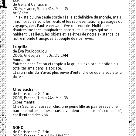
Exit
de Gérard Cairaschi
2005, France, 9 min 34s, Mini DV
Art Vidéo
Il n'existe qu'une seule sortie réelle et définitive du monde, mais
innombrables sont les récits et les représentations, passages ou
voyages, vers l'autre versant rêvé ou redouté. Multitudes
d'autres mondes imaginaires construits d'images qui nous
habitent. Les lieux, les objets et les êtres de notre existence, de
notre monde transposé et peuplé de nos rêves.
La grille
de Eva Poulopoulou
2006, Grèce, 3 min 30s, DV CAM
Animation
Entre science-fiction et utopie « la grille » explore la notion du
totalitarisme dans la société.
Et si un individu n'avait plus envie d'entendre ce que la société lui
dicte ?
Chez Sacha
de Christophe Guérin
2006, France, 1 min 44s, Mini DV
Expérimental
Chez Sacha, chausseur chic, une jeune fille au pair essaye une
paire de bottes jaunes, mais le vendeur n'est pas très concentré,
car il entend des voix.
SOHO
de Christophe Guérin