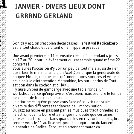
JANVIER - DIVERS LIEUX DONT
GRRRND GERLAND
Bon ça y est, on s'est bien décarcassés : le festival
Radicalzero
est là tout chaud et palpitant on en flipperai presque...
Une avant première le 11 et ensuite c'est le feu pendant 4 jours
du 17 au 20, pour un événement qui rassemble quand même 22
concerts !
Vous aurez l'occasion d'y voir un peu de tout mais aussi de rien,
aussi bien le minimalisme d'un Axel Dörner que la générosité de
Poupée Mobile, ou que les expérimentations sonores et visuelles
de la cellule d'intervention Metamkine, les hurluberlus de Tout
est bon dans le cochon et d'HAK...
Il y aura un peu de gamberge avec une table ronde, un
workshop, parce qu'improviser c'est bien, mais prendre le temps
de causer de tout ça est essentiel...
Le principe est qu'on puisse vous faire découvrir une vraie
diversité des différentes tendances de l'improvisation.
Du jazz au noise en passant par les musiques traditionnelles et
l'électronique... à boire et à manger nul doute que certaines
choses heurteront certains quand elles en raviront d'autres, bref
rendez vous le 11 au Kraspek pour l'inauguration du lancement
planétaire de Radical Zero, et en attendant matez ça :"