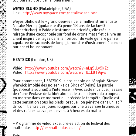
toujours au bord de l'effondrement.
WEYES BLUHD
(Philadelphie, USA)
Link :
http://www.myspace.com/nataliew
iseblood
Weyes Bluhd est le «grand oeuvre» de la multi-instrumentiste
Natalie Mering (guitariste d'à peine 18 ans de Jackie-O
Motherfucker). A l'aide d'instruments bricolés, elle crée le
mirage d'une cacophonie sur fond de drone massif et délivre un
chant inspiré de ragas dans la noirceur du voile généré par sa
«guitare» de six pieds de long (!), monstre d'instrument à cordes
hurlant et bourdonnant.
HEATSICK
(London, UK)
Vidéo :
http://www.youtube.com/watch?v
=nLq9LLy9kZc
Vidéo :
http://www.youtube.com/watch?v
=lE1LttT9qvo
Pour commencer, HEATSICK, le projet solo de l'Anglais Steven
Warwick (moitié des noiseniks de Birds of Delay). La parole
(post-beat à souhait) à l'intéressé : «Avec cette musique, j'essaie
de réunir l'extase de la libération et le train pépère du troupeau
en marche dans ce moment qui précède la tempête. Quelle est
cette sensation sous les pieds lorsque l'on pénètre dans un lac ?
Un conflit entre des joues rougies par une traversée brumeuse
et des rafales sauvages de vent à 5 heures du mat'.»
+ Programme de vidéo expé, pré-selection du festival des
inattendus:
http://les-inattendus.club.fr/