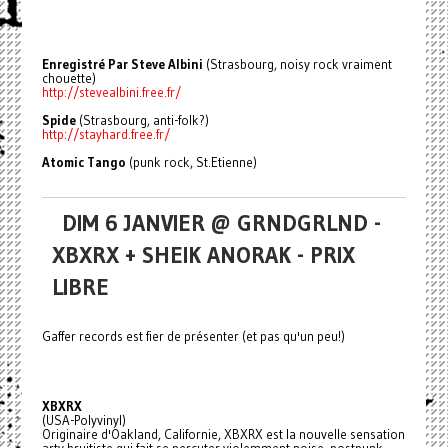
Enregistré Par Steve Albini
(Strasbourg, noisy rock vraiment
chouette)
http://stevealbini.free.fr/
Spide
(Strasbourg, anti-folk?)
http://stayhard.free.fr/
Atomic Tango
(punk rock, St.Etienne)
DIM 6 JANVIER @ GRNDGRLND -
XBXRX + SHEIK ANORAK - PRIX
LIBRE
Gaffer records est fier de présenter (et pas qu'un peu!)
XBXRX
(USA-Polyvinyl)
Originaire d'Oakland, Californie, XBXRX est la nouvelle sensation