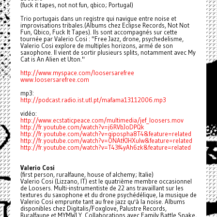
(fuck it tapes, not not fun, qbico; Portugal)
Trio portugais dans un registre qui navigue entre noise et
improvisations tribales.(Albums chez Eclipse Records, Not Not
Fun, Qbico, Fuck It Tapes). Ils sont accompagnés sur cette
tournée par Valerio Cosi : "Free Jazz, drone, psychedelisme,
Valerio Cosi explore de multiples horizons, armé de son
saxophone. Il vient de sortir plusieurs splits, notamment avec My
Cat is An Alien et Uton."
http://www.myspace.com/loosersarefree
www.loosersarefree.com
mp3:
http://podcast.radio.ist.utl.pt/mafama13112006.mp3
vidéo:
http://www.ecstaticpeace.com/multimedia/jef_loosers.mov
http://fr.youtube.com/watch?v=j6RVbJoDPQk
http://fr.youtube.com/watch?v=gipospha8T4&feature=related
http://fr.youtube.com/watch?v=ONAtKJHXulw&feature=related
http://fr.youtube.com/watch?v=T43f4yAh6zk&feature=related
Valerio Cosi
(first person, ruralfaune, house of alchemy; Italie)
Valerio Cosi (Lizzano, IT) est le quatrième membre occasionnel
de Loosers. Multi-instrumentiste de 22 ans travaillant sur les
textures du saxophone et du drone psychédélique, la musique de
Valerio Cosi emprunte tant au free jazz qu'à la noise. Albums
disponibles chez Digitalis/Foxglove, Palustre Records,
Ruralfaune et MYMWLY. Collaborations avec Family Battle Snake,