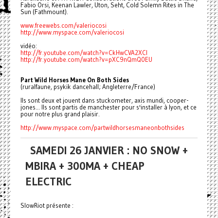
Fabio Orsi, Keenan Lawler, Uton, Seht, Cold Solemn Rites in The
Sun (Fathmount).
www.freewebs.com/valeriocosi
http://www.myspace.com/valeriocosi
vidéo:
http://fr.youtube.com/watch?v=CkHwCVA2XCI
http://fr.youtube.com/watch?v=pXC9nQmQ0EU
Part Wild Horses Mane On Both Sides
(ruralfaune, psykik dancehall; Angleterre/France)
Ils sont deux et jouent dans stuckometer, axis mundi, cooper-
jones... Ils sont partis de manchester pour s'installer à lyon, et ce
pour notre plus grand plaisir.
http://www.myspace.com/partwildhorsesmaneonbothsides
SAMEDI 26 JANVIER : NO SNOW +
MBIRA + 300MA + CHEAP
ELECTRIC
SlowRiot présente :