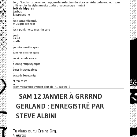
bon, n'écoutant que son courage, un des rédacteur du site a tenté des codes-couleur pour
différencier les styles musicaux des groupes programmés (
folk de hippies
barbus
& pop gentille
,
rock conventionnel,
musique de snobs
,
rock-punk-noise-machin-core
,
post-
néo&
math
,
pop-stars académiques
,
cultures électroniques
,
musiques du monde
,
autres groupes sympas
,
trucs incroyaaables
,
expos de beauzartys
,
et j'en passe
…
) comme ça vous y verrez plus clair… pas vrai ?
SAM 12 JANVIER À GRRRND
GERLAND : ENREGISTRÉ PAR
STEVE ALBINI
Tu viens ou tu Crains Org.
4 euros