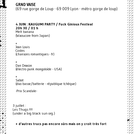
GRND VAISE
(69 rue gorge de Loup - 69 009 Lyon - métro gorge de loup)
4 JUIN : KAUGUMI PARTY / Fuck Ginioux Festival
20h 30 / 01 h
Melt banana
(Waoucore from Japan)
+
Jean Louis
Costes
(chansons romantiques - fr)
+
Dan Deacon
(électro punk mongoloïde - USA)
+
Sabot
(duo basse/batterie - république tchèque)
-Prix Scandale-
3 juillet :
Les Thugs !!!!
(under a big black sun org.)
+ d'autres trucs pas encore sûrs mais on y croit très fort