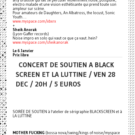
arty bruitiste qui fait se percuter violemment noise, postpunk,
electro malade et une vision esthétisante qui prend toute son
ampleur sur scène.
Pour amateurs de Daughters, An Albatross, the locust, Sonic
Youth….
www.myspace.com/xbxrx
+
Sheik Anorak
(Lyon-Gaffer records)
Noise impro en solo qui vaut ce que ça vaut..hein?
www.myspace.com/sheikanorak
Le 6 Janvier
Prix libre
CONCERT DE SOUTIEN A BLACK
SCREEN ET LA LUTTINE / VEN 28
DEC / 20H / 5 EUROS
SOIRÉE DE SOUTIEN à l'atelier de sérigraphie BLACKSCREEN et à
LA LUTTINE
MOTHER FUCKING
(bossa nova/swing/kings of noise/myspace