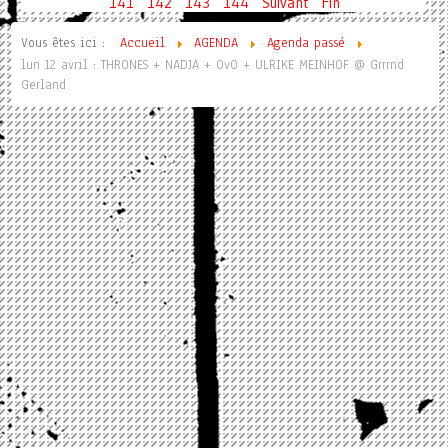
141
142
143
144
Suivant
Fin
Vous êtes ici :
Accueil
AGENDA
Agenda passé
lun 12 avril : THRONES + NADJA + OvO + ULRIKE MEINHOF @ Grrrnd
Gerland