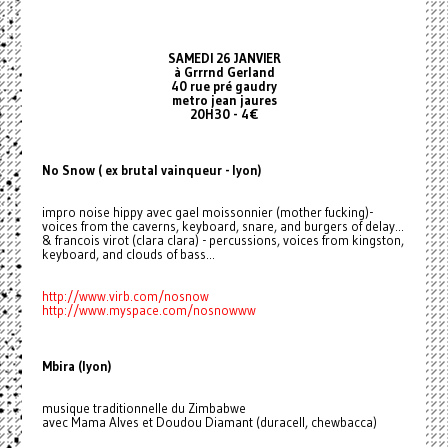
SAMEDI 26 JANVIER
à Grrrnd Gerland
40 rue pré gaudry
metro jean jaures
20H30 - 4€
No Snow ( ex brutal vainqueur - lyon)
impro noise hippy avec gael moissonnier (mother fucking)-
voices from the caverns, keyboard, snare, and burgers of delay...
& francois virot (clara clara) - percussions, voices from kingston,
keyboard, and clouds of bass...
http://www.virb.com/nosnow
http://www.myspace.com/nosnowww
Mbira (lyon)
musique traditionnelle du Zimbabwe
avec Mama Alves et Doudou Diamant (duracell, chewbacca)