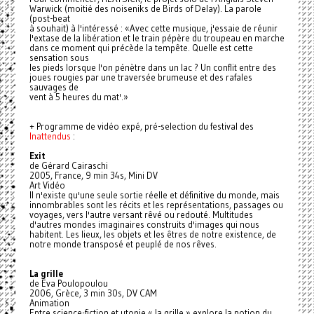
Warwick (moitié des noiseniks de Birds of Delay). La parole
(post-beat
à souhait) à l'intéressé : «Avec cette musique, j'essaie de réunir
l'extase de la libération et le train pépère du troupeau en marche
dans ce moment qui précède la tempête. Quelle est cette
sensation sous
les pieds lorsque l'on pénètre dans un lac ? Un conflit entre des
joues rougies par une traversée brumeuse et des rafales
sauvages de
vent à 5 heures du mat'.»
+ Programme de vidéo expé, pré-selection du festival des
Inattendus
:
Exit
de Gérard Cairaschi
2005, France, 9 min 34s, Mini DV
Art Vidéo
Il n'existe qu'une seule sortie réelle et définitive du monde, mais
innombrables sont les récits et les représentations, passages ou
voyages, vers l'autre versant rêvé ou redouté. Multitudes
d'autres mondes imaginaires construits d'images qui nous
habitent. Les lieux, les objets et les êtres de notre existence, de
notre monde transposé et peuplé de nos rêves.
La grille
de Eva Poulopoulou
2006, Grèce, 3 min 30s, DV CAM
Animation
Entre science-fiction et utopie « la grille » explore la notion du