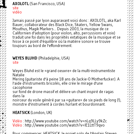
AXOLOTL
(San Francisco, USA)
site
vidéo
Jamais passé par lyon auparavant voici donc : AXOLOTL, aka Karl
Bauer, collaborateur des Black Dice, Skaters, Yellow Swans,
Mouthus, Magik Markers... Depuis 2003, la musique de ce
Californien d'adoption (pour violon, alto, percussions et voix)
traduit une foi dans les propriétés extatiques de la musique et se
hisse à ce point d'équilibre où la matière sonore se trouve
toujours au bord de l'effondrement.
WEYES BLUHD
(Philadelphie, USA)
site
Weyes Bluhd est le «grand oeuvre» de la multi-instrumentiste
Natalie
Mering (guitariste d'à peine 18 ans de Jackie-O Motherfucker). A
l'aide d'instruments bricolés, elle crée le mirage d'une
cacophonie
sur fond de drone massif et délivre un chant inspiré de ragas
dans la
noirceur du voile généré par sa «guitare» de six pieds de long (!),
monstre d'instrument à cordes hurlant et bourdonnant.
HEATSICK
(London, UK)
Vidéo
: http://www.youtube.com/watch?v=nLq9LLy9kZc
Vidéo
: http://www.youtube.com/watch?v=lE1LttT9qvo
Pour commencer, HEATSICK, le projet solo de l'Anglais Steven