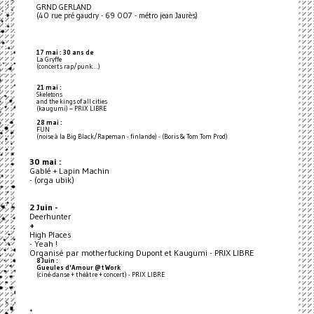
GRND GERLAND
(40 rue pré gaudry - 69 007 - métro jean Jaurès)
17 mai : 30 ans de
La Gryffe
(concerts rap/punk…)
21 mai :
Skeletons
and the kings of all cities
(kaugumi) – PRIX LIBRE
28 mai :
FUN
(noise à la Big Black/Rapeman - finlande) - (Boris & Tom Tom Prod)
30 mai :
Gablé + Lapin Machin
- (orga ubik)
2 Juin -
Deerhunter
+
High Places
- Yeah !
Organisé par motherfucking Dupont et Kaugumi - PRIX LIBRE
8 Juin :
Gueules d'Amour @t Work
(ciné-danse + théâtre + concert) - PRIX LIBRE
*