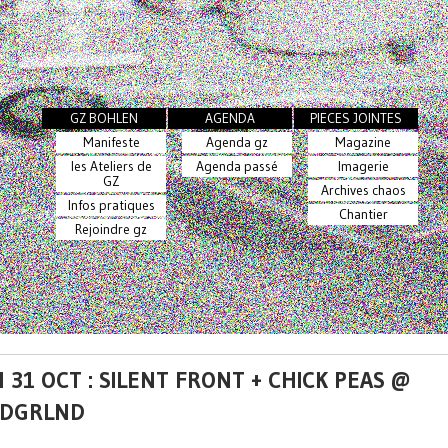
GZ BOHLEN
AGENDA
PIECES JOINTES
Manifeste
Agenda gz
Magazine
les Ateliers de
Agenda passé
Imagerie
GZ
Archives chaos
Infos pratiques
Chantier
Rejoindre gz
 31 OCT : SILENT FRONT + CHICK PEAS @
DGRLND