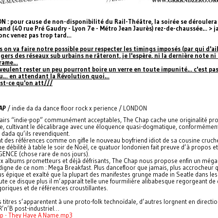
 : pour cause de non-disponibilité du Rail-Théâtre, la soirée se déroulera
nd (40 rue Pré Gaudry - Lyon 7e - Métro Jean Jaurès) rez-de-chaussée… > 
onc venez pas trop tard…
s on va faire notre possible pour respecter les timings imposés (par qui d'ail
agers des réseaux sub urbains ne râteront, je l'espère, ni la dernière note ni 
 rame…
veulent rester un peu pourront boire un verre en toute impunité… c'est pas
eu… en attendant la Révolution quoi…
st-ce qu'on att///
AP
/ indie da da dance floor rock x perience / LONDON
airs “indie-pop” communément acceptables, The Chap cache une originalité p
te, cultivant le décalibrage avec une éloquence quasi-dogmatique, conformémen
 dada qu’ils revendiquent.
nt des références comme on gifle le nouveau boyfriend idiot de sa cousine cruch
 débilité à table le soir de Noël, ce quatuor londonien fait preuve d’à propos et
GENCE (chose rare de nos jours).
x albums prometteurs et déjà défrisants, The Chap nous propose enfin un méga 
digne de ce nom : Mega Breakfast. Plus dancefloor que jamais, plus accrocheur 
us épique et exalté que la plupart des manifestes grunge made in Seatle dans les
ute ce disque plus il m’apparaît telle une fourmilière alibabesque regorgeant de 
oriques et de références croustillantes.
s titres s’apparentent à une proto-folk technoïdale, d’autres lorgnent en directi
R’n’B post-industriel…
p - They Have A Name.mp3