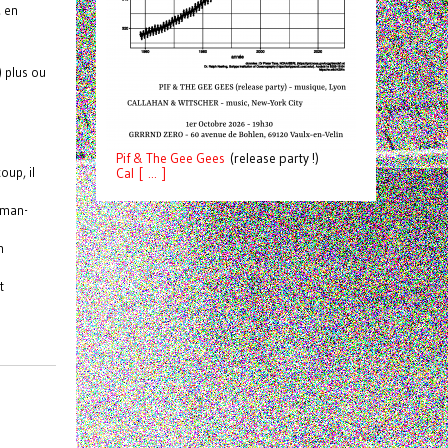
, en
) plus ou
Pif
& The Gee Gees
(release party !)
oup, il
C
a
l [ ... ]
e-man-
n
t