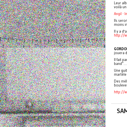
Leur al
voilà un 
Angil - 
Ils sero
moins in
Il y a d
http://
GORDO
jouera d
Il fait 
band”… 
Une guit
martèle 
Des mél
boulever
http:/
SAM