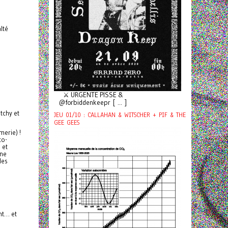
lté
⚔️ URGENTE PISSE &
@forbiddenkeepr [ ... ]
tchy et
JEU 01/10 : CALLAHAN & WITSCHER + PIF & THE
GEE GEES
merie) !
co-
E
et
une
les
nt… et