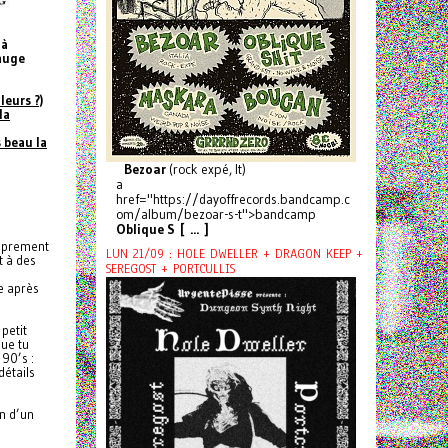
 à
jauge
leurs ?)
la
 beau la
Bezoar
(rock expé, It)
a
href="https://dayoffrecords.bandcamp.c
om/album/bezoar-s-t">bandcamp
Oblique S [ ... ]
roprement
LUN 21/09 : HOLE DWELLER + DRAGON KEEP +
t à des
SEREGOST + PORTCULLIS
e après
petit
que tu
 90’s :
détails
on d’un