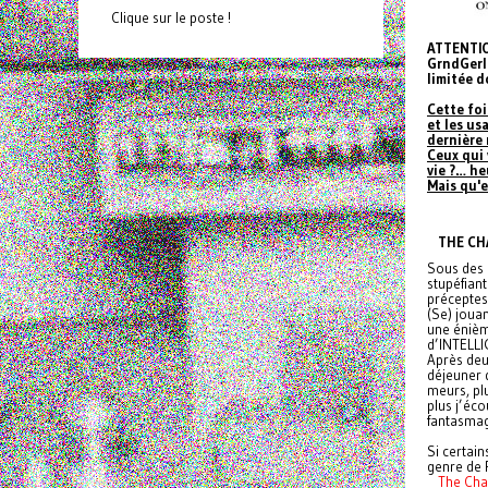
Clique sur le poste !
ATTENTION
GrndGerla
limitée d
Cette foi
et les us
dernière
Ceux qui 
vie ?… h
Mais qu'e
THE CH
Sous des 
stupéfian
préceptes
(Se) joua
une énième
d’INTELLI
Après deu
déjeuner 
meurs, pl
plus j’éco
fantasmag
Si certain
genre de 
The Cha