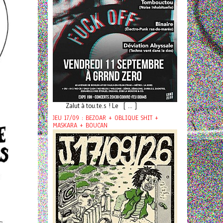
Zalut à tou.te.s ! Le [ ... ]
JEU 17/09 : BEZOAR + OBLIQUE SHIT +
MASKARA + BOUCAN