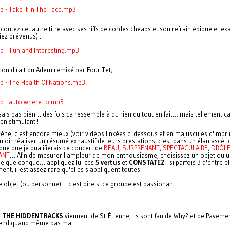
 - Take It In The Face.mp3
écoutez cet autre titre avec ses riffs de cordes cheaps et son refrain épique et exa
iez prévenus) :
p – Fun and Interesting.mp3
, on dirait du Adem remixé par Four Tet,
p - The Health Of Nations.mp3
p - auto where to.mp3
 sais pas bien… des fois ça ressemble à du rien du tout en fait… mais tellement ca
en stimulant !
cène, c'est encore mieux (voir vidéos linkées ci dessous et en majuscules d'impri
loir réaliser un résumé exhaustif de leurs prestations, c'est dans un élan ascéti
que que je qualifierais ce concert de
BEAU
,
SURPRENANT
,
SPECTACULAIRE
,
DRÔL
ANT
… Afin de mesurer l'ampleur de mon enthousiasme, choisissez un objet ou 
e quelconque… appliquez lui ces
5 vertus
et
CONSTATEZ
: si parfois 3 d'entre el
ent, il est assez rare qu'elles s'appliquent toutes
e objet (ou personne)… c'est dire si ce groupe est passionant.
& THE HIDDENTRACKS
viennent de St-Étienne, ils sont fan de Why? et de Paveme
tend quand même pas mal.