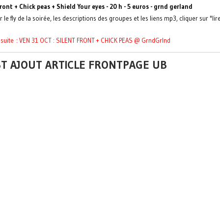
front + Chick peas + Shield Your eyes - 20 h - 5 euros - grnd gerland
r le fly de la soirée, les descriptions des groupes et les liens mp3, cliquer sur "lire
a suite : VEN 31 OCT : SILENT FRONT + CHICK PEAS @ GrndGrlnd
ST AJOUT ARTICLE FRONTPAGE UB