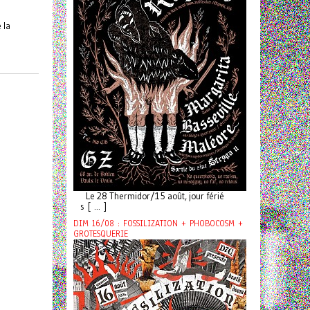
 la
Le 28 Thermidor/15 août, jour férié
s [ ... ]
DIM 16/08 : FOSSILIZATION + PHOBOCOSM +
GROTESQUERIE