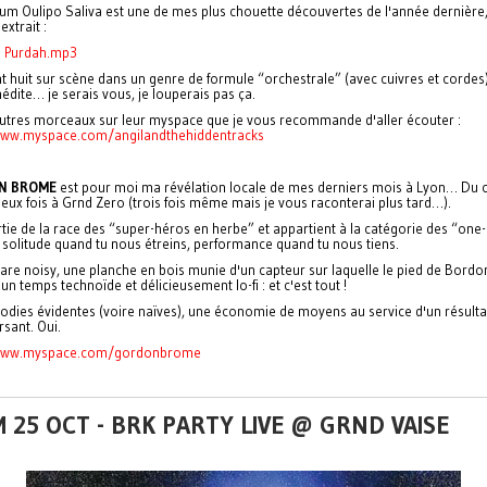
bum Oulipo Saliva est une de mes plus chouette découvertes de l'année dernière
extrait :
In Purdah.mp3
nt huit sur scène dans un genre de formule “orchestrale” (avec cuivres et cordes
édite… je serais vous, je louperais pas ça.
'autres morceaux sur leur myspace que je vous recommande d'aller écouter :
www.myspace.com/angilandthehiddentracks
N BROME
est pour moi ma révélation locale de mes derniers mois à Lyon… Du c
eux fois à Grnd Zero (trois fois même mais je vous raconterai plus tard…).
partie de la race des “super-héros en herbe” et appartient à la catégorie des “on
solitude quand tu nous étreins, performance quand tu nous tiens.
are noisy, une planche en bois munie d'un capteur sur laquelle le pied de Bordo
un temps technoïde et délicieusement lo-fi : et c'est tout !
odies évidentes (voire naïves), une économie de moyens au service d'un résulta
sant. Oui.
/www.myspace.com/gordonbrome
 25 OCT - BRK PARTY LIVE @ GRND VAISE