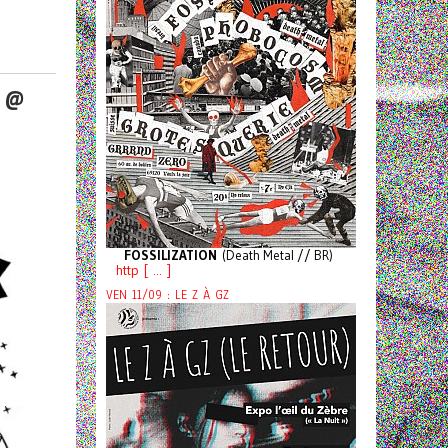
E @
FOSSILIZATION
(Death Metal // BR)
http [ ... ]
VEN 11/09 : LE Z À GZ