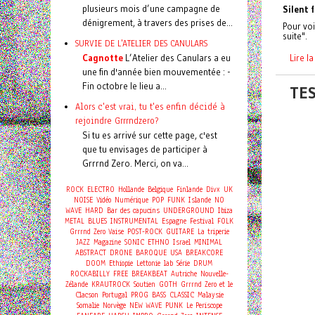
plusieurs mois d’une campagne de
Silent 
dénigrement, à travers des prises de...
Pour voi
suite".
SURVIE DE L'ATELIER DES CANULARS
Cagnotte
L’Atelier des Canulars a eu
Lire l
une fin d'année bien mouvementée : -
Fin octobre le lieu a...
TE
Alors c'est vrai, tu t'es enfin décidé à
rejoindre Grrrndzero?
Si tu es arrivé sur cette page, c'est
que tu envisages de participer à
Grrrnd Zero. Merci, on va...
ROCK
ELECTRO
Hollande
Belgique
Finlande
Divx
UK
NOISE
Vidéo
Numérique
POP
FUNK
Islande
NO
WAVE
HARD
Bar des capucins
UNDERGROUND
Ibiza
METAL
BLUES
INSTRUMENTAL
Espagne
Festival
FOLK
Grrrnd Zero Vaise
POST-ROCK
GUITARE
La triperie
JAZZ
Magazine
SONIC
ETHNO
Israel
MINIMAL
ABSTRACT
DRONE
BAROQUE
USA
BREAKCORE
DOOM
Ethiopie
Lettonie
lab
Série
DRUM
ROCKABILLY
FREE
BREAKBEAT
Autriche
Nouvelle-
Zélande
KRAUTROCK
Soutien
GOTH
Grrrnd Zero et le
Clacson
Portugal
PROG
BASS
CLASSIC
Malaysie
Somalie
Norvège
NEW WAVE
PUNK
Le Periscope