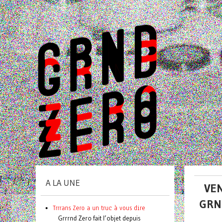
A LA UNE
VEN
GRN
Trrrans Zero a un truc à vous dire
Grrrnd Zero fait l’objet depuis