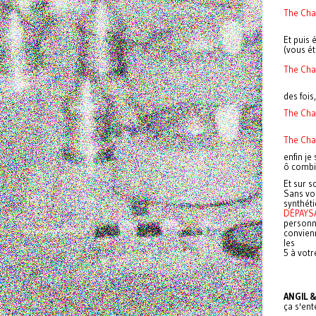
The Chap
Et puis 
(vous ét
The Cha
des fois
The Cha
The Cha
enfin je
ô combi
Et sur s
Sans vou
synthéti
DÉPAYS
personn
convienn
les
5 à votr
ANGIL 
ça s'en