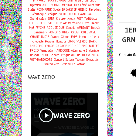
FANFARE
HARSH
IMPRO
Grrrnd Zero
INTENSE
Projection
ART
TECHNO
MENTAL
Îles Féroé
Australie
Italie
POST-PUNK
Suède
BREAKSTEP
GRIND
Pays-bas
République Tchèque
MATH
DISCO
AVANT-GARDE
Grand salon
SURF
Kraspek Mysik
POST
Tadjikistan
ELECTROACOUSTIQUE
CLAP
Macédoine
Grèce
DANCE
Mp3
PSYCHE
ACOUSTIQUE
Canada
AMBIANT
Russie
1ER
Danemark
POWER
STONER
CRUST
COLDWAVE
CHANT
INDIE
France
Ghana
EXPE
Japon
Un lieux
GRN
chouette
Pologne
Hongrie
LO-FI
WEIRDO
DARK
ANARCHO
CHAOS
GARAGE
HIP HOP
EMO
BUFFET
FROID
Venezuela
HARDCORE
Allemagne
Indonésie
Captain i
Euskadi
INDUS
Sahara
Afrique du Sud
HEAVY METAL
Concert
POST-HARDCORE
Suisse
Taiwan
Exposition
Grrrnd Zero Gerland
Le Tostaki
WAVE ZERO