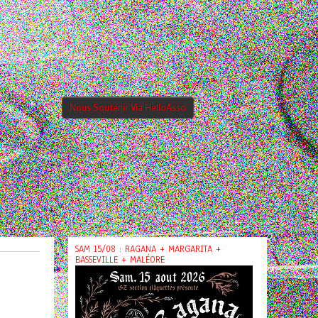
Nous Soutenir Via HelloAsso
SAM 15/08 : RAGANA + MARGARITA +
BASSEVILLE + MALÉORE