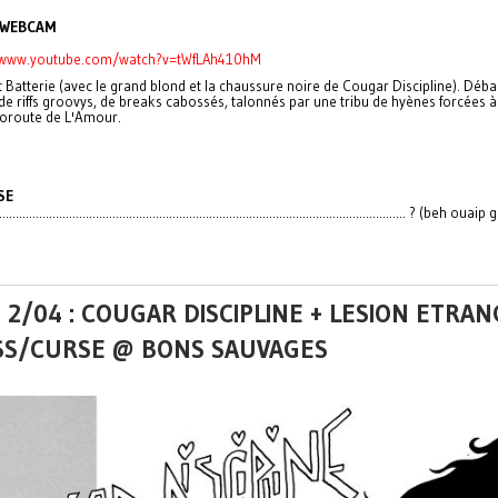
 WEBCAM
/www.youtube.com/watch?v=tWfLAh410hM
 Batterie (avec le grand blond et la chaussure noire de Cougar Discipline). Déba
de riffs groovys, de breaks cabossés, talonnés par une tribu de hyènes forcées à 
utoroute de L'Amour.
SE
........................................................................................................................... ? (beh ouaip
 2/04 : COUGAR DISCIPLINE + LESION ETRAN
SS/CURSE @ BONS SAUVAGES