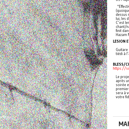
"Effect
(quoique
dessus n
lui, les
C’est le
chant/na
finit d
Hazam M
LESION 
Guitare 
tiédi à l
BLESS/C
https://s
Le proje
après un
soirée e
premier
sera à v
votre fi
MAR