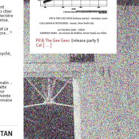
ent
s chier
Derrière
dense.
ut ça
core… "
Pif
& The Gee Gees
(release party !)
C
a
l [ ... ]
psyché,
atin ...
ette
eur
évente
onnaise
TTAN