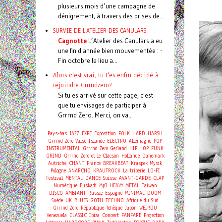
plusieurs mois d’une campagne de
dénigrement, à travers des prises de...
SURVIE DE L'ATELIER DES CANULARS
Cagnotte
L’Atelier des Canulars a eu
une fin d'année bien mouvementée : -
Fin octobre le lieu a...
Alors c'est vrai, tu t'es enfin décidé à
rejoindre Grrrndzero?
Si tu es arrivé sur cette page, c'est
que tu envisages de participer à
Grrrnd Zero. Merci, on va...
Pays-bas
JAZZ
EXPE
Exposition
FOLK
HARD
HARSH
Grrrnd Zero Vaise
Islande
ELECTRO
Allemagne
POP
INSTRUMENTAL
Grrrnd Zero Gerland
HIP HOP
FUNK
GRIND
Grrrnd Zero et le Clacson
Hollande
Danemark
Autriche
CHANT
France
BREAKBEAT
Kraspek Mysik
Pologne
ANARCHO
KRAUTROCK
La triperie
LO-FI
Festival
MENTAL
DANCE
Suisse
AVANT-GARDE
CLAP
Numérique
Euskadi
Mp3
HEAVY METAL
Taiwan
DISCO
AMBIANT
Russie
Espagne
MINIMAL
DOOM
Suède
UK
BLUES
GOTH
TECHNO
Afrique du Sud
Grrrnd Zero
République Tchèque
Japon
WEIRDO
Concert
Venezuela
CLASSIC
Ibiza
FANFARE
Projection