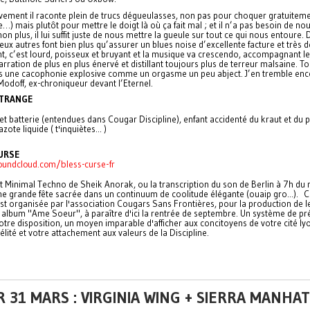
ivement il raconte plein de trucs dégueulasses, non pas pour choquer gratuitem
…) mais plutôt pour mettre le doigt là où ça fait mal ; et il n’a pas besoin de nou
on plus, il lui suffit juste de nous mettre la gueule sur tout ce qui nous entoure. 
 deux autres font bien plus qu’assurer un blues noise d’excellente facture et très 
nt, c’est lourd, poisseux et bruyant et la musique va crescendo, accompagnant le
rration de plus en plus énervé et distillant toujours plus de terreur malsaine. To
ans une cacophonie explosive comme un orgasme un peu abject. J’en tremble en
odoff, ex-chroniqueur devant l’Eternel.
ETRANGE
et batterie (entendues dans Cougar Discipline), enfant accidenté du kraut et du 
’azote liquide ( t'inquiètes... )
URSE
oundcloud.com/bless-curse-fr
t Minimal Techno de Sheik Anorak, ou la transcription du son de Berlin à 7h du m
e grande fête sacrée dans un continuum de coolitude élégante (ouaip gro...). C
st organisée par l'association Cougars Sans Frontières, pour la production de l
 album "Ame Soeur", à paraître d'ici la rentrée de septembre. Un système de pr
otre disposition, un moyen imparable d'afficher aux concitoyens de votre cité ly
délité et votre attachement aux valeurs de la Discipline.
 31 MARS : VIRGINIA WING + SIERRA MANHA