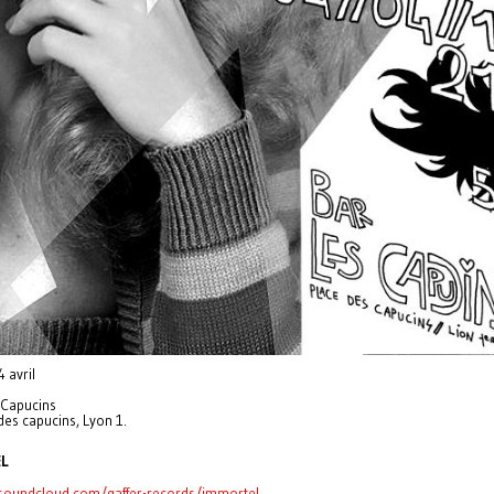
 avril
 Capucins
des capucins, Lyon 1.
EL
/soundcloud.com/gaffer-records/immortel