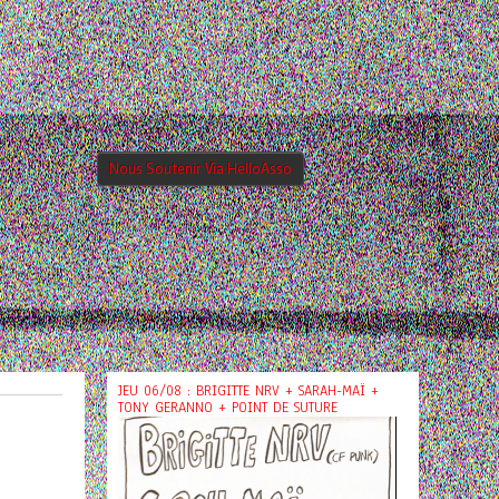
Nous Soutenir Via HelloAsso
JEU 06/08 : BRIGITTE NRV + SARAH-MAÏ +
TONY GERANNO + POINT DE SUTURE