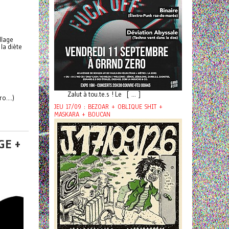
llage
la diète
Zalut à tou.te.s ! Le [ ... ]
 gro....)
JEU 17/09 : BEZOAR + OBLIQUE SHIT +
MASKARA + BOUCAN
GE +