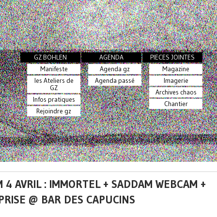
GZ BOHLEN
AGENDA
PIECES JOINTES
Manifeste
Agenda gz
Magazine
les Ateliers de
Agenda passé
Imagerie
GZ
Archives chaos
Infos pratiques
Chantier
Rejoindre gz
 4 AVRIL : IMMORTEL + SADDAM WEBCAM +
PRISE @ BAR DES CAPUCINS