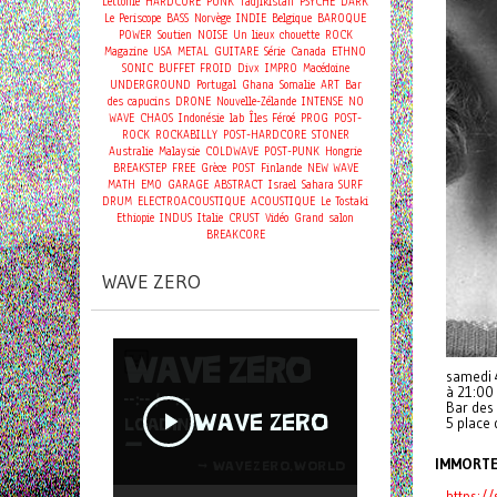
Lettonie
HARDCORE
PUNK
Tadjikistan
PSYCHE
DARK
Le Periscope
BASS
Norvège
INDIE
Belgique
BAROQUE
POWER
Soutien
NOISE
Un lieux chouette
ROCK
Magazine
USA
METAL
GUITARE
Série
Canada
ETHNO
SONIC
BUFFET FROID
Divx
IMPRO
Macédoine
UNDERGROUND
Portugal
Ghana
Somalie
ART
Bar
des capucins
DRONE
Nouvelle-Zélande
INTENSE
NO
WAVE
CHAOS
Indonésie
lab
Îles Féroé
PROG
POST-
ROCK
ROCKABILLY
POST-HARDCORE
STONER
Australie
Malaysie
COLDWAVE
POST-PUNK
Hongrie
BREAKSTEP
FREE
Grèce
POST
Finlande
NEW WAVE
MATH
EMO
GARAGE
ABSTRACT
Israel
Sahara
SURF
DRUM
ELECTROACOUSTIQUE
ACOUSTIQUE
Le Tostaki
Ethiopie
INDUS
Italie
CRUST
Vidéo
Grand salon
BREAKCORE
WAVE ZERO
samedi 4
à 21:00
Bar des
5 place 
IMMORT
https:/