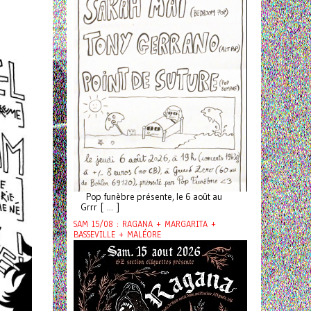
Pop funèbre présente, le 6 août au
Grrr [ ... ]
SAM 15/08 : RAGANA + MARGARITA +
BASSEVILLE + MALÉORE