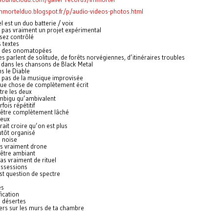
immortelduo.blogspot.fr/p/audio-videos-photos.html
 est un duo batterie / voix
 pas vraiment un projet expérimental
sez contrôlé
s textes
e des onomatopées
es parlent de solitude, de forêts norvégiennes, d’itinéraires troubles
ans les chansons de Black Metal
s le Diable
t pas de la musique improvisée
que chose de complètement écrit
tre les deux
ambigu qu’ambivalent
fois répétitif
 être complètement lâché
deux
ait croire qu’on est plus
utôt organisé
e noise
as vraiment drone
 être ambiant
 pas vraiment de rituel
ossessions
est question de spectre
es
ication
s désertes
ers sur les murs de ta chambre