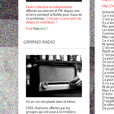
http://
Radio collective et indépendante
diffusée via internet et FM, depuis mer
Immortel
et terre pendant la flotille pour Gaza de
Ce n’est
ce printemps.
C'est par ici pour plus de
C’est as
détails et contribuer !
Il y a de
Plus qu
Free
Pale
stine
!
Les text
Comme d
Mais san
Ce n’es
GRRRND RADIO
Ni quel
C’est en
Plutôt 
C’est par
Ça peut
On est 
On pourr
C’est pl
Ça rest
C’est p
Ça peut
Il n’y a
Ni de p
Mais il 
D’écho
D’imag
D’amplif
Un arc-en-ciel planté dans le béton.
De ville
1001 chansons offertes par les
De post
groupes qui ont joué à GrrrndZero.