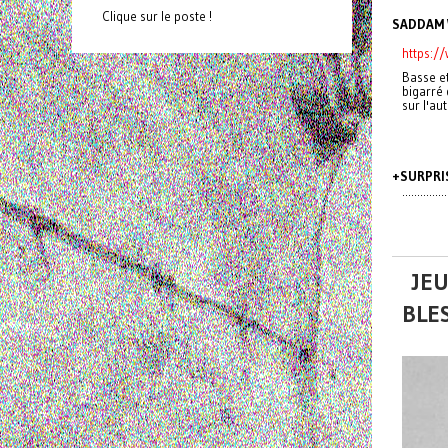
Clique sur le poste !
SADDAM
https:/
Basse et
bigarré 
sur l'a
+SURPRI
..............
JEU
BLE