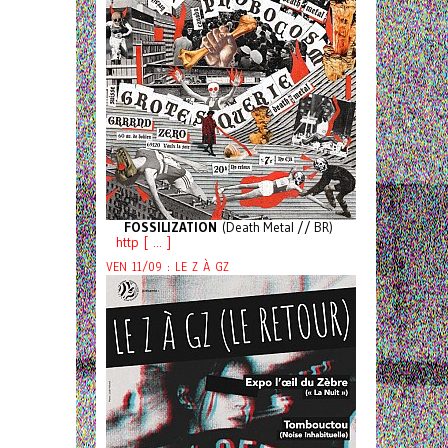
FOSSILIZATION
(Death Metal // BR)
http [ ... ]
VEN 11/09 : LE Z À GZ