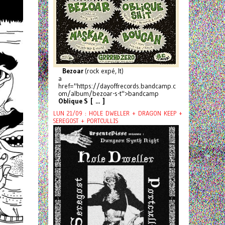
Bezoar
(rock expé, It)
a
href="https://dayoffrecords.bandcamp.c
om/album/bezoar-s-t">bandcamp
Oblique S [ ... ]
LUN 21/09 : HOLE DWELLER + DRAGON KEEP +
SEREGOST + PORTCULLIS