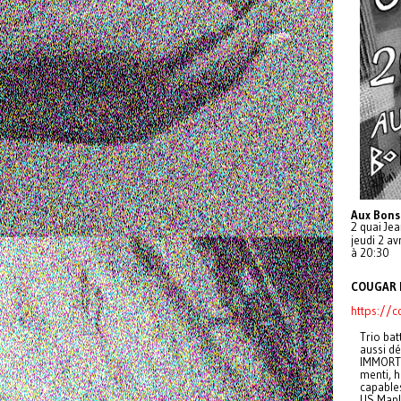
Aux Bons
2 quai Jea
jeudi 2 avr
à 20:30
COUGAR D
https://c
Trio bat
aussi dé
IMMORTEL
menti, h
capables
US Mapl