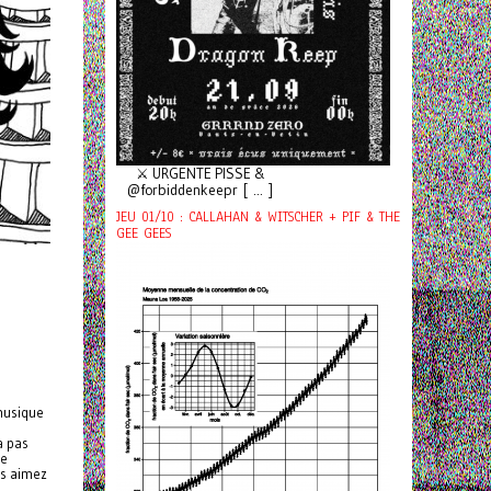
⚔️ URGENTE PISSE &
@forbiddenkeepr [ ... ]
JEU 01/10 : CALLAHAN & WITSCHER + PIF & THE
GEE GEES
 musique
a pas
re
us aimez