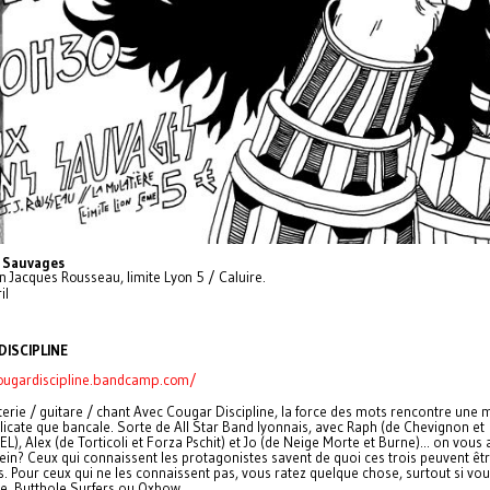
 Sauvages
n Jacques Rousseau, limite Lyon 5 / Caluire.
il
ISCIPLINE
ougardiscipline.bandcamp.com/
terie / guitare / chant Avec Cougar Discipline, la force des mots rencontre une
licate que bancale. Sorte de All Star Band lyonnais, avec Raph (de Chevignon et
), Alex (de Torticoli et Forza Pschit) et Jo (de Neige Morte et Burne)... on vous 
ein? Ceux qui connaissent les protagonistes savent de quoi ces trois peuvent êt
. Pour ceux qui ne les connaissent pas, vous ratez quelque chose, surtout si vo
e, Butthole Surfers ou Oxbow.