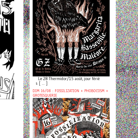
Le 28 Thermidor/15 août, jour férié
s [ ... ]
DIM 16/08 : FOSSILIZATION + PHOBOCOSM +
GROTESQUERIE