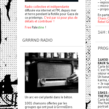
– exposi
– micro-
Radio collective et indépendante
– propos
diffusée via internet et FM, depuis mer
et terre pendant la flotille pour Gaza de
En parte
ce printemps.
C'est par ici pour plus de
Chaos C
détails et contribuer !
Rebel Gi
Free
Pale
stine
!
14H 
GRRRND RADIO
PROG
14H30 
EAUX S
Carte bl
C’est l’
séjour 
Un tueu
karma, o
« Je sup
qui vous
15H15 
THE PU
Un arc-en-ciel planté dans le béton.
Carte bl
The Pun
1001 chansons offertes par les
portrait
groupes qui ont joué à GrrrndZero.