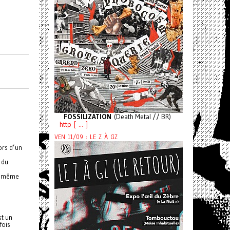
FOSSILIZATION
(Death Metal // BR)
http [ ... ]
VEN 11/09 : LE Z À GZ
ors d’un
 du
se même
st un
fois