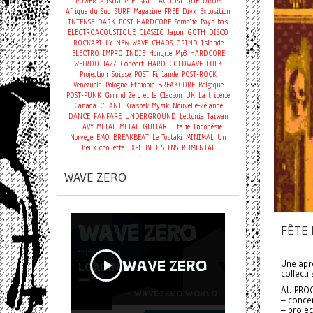
POWER
Australie
Euskadi
ACOUSTIQUE
DRUM
Afrique du Sud
SURF
Magazine
FREE
Divx
Exposition
INTENSE
DARK
POST-HARDCORE
Somalie
Pays-bas
ELECTROACOUSTIQUE
CLASSIC
Japon
GOTH
DISCO
ROCKABILLY
NEW WAVE
CHAOS
GRIND
Islande
ELECTRO
IMPRO
INDIE
Hongrie
Mp3
HARDCORE
Concert
WEIRDO
JAZZ
HARD
COLDWAVE
FOLK
Projection
Suisse
POST
Finlande
POST-ROCK
Venezuela
Pologne
Ethiopie
BREAKCORE
Belgique
POST-PUNK
Grrrnd Zero et le Clacson
UK
La triperie
Canada
CHANT
Kraspek Mysik
Nouvelle-Zélande
DANCE
FANFARE
UNDERGROUND
Lettonie
Taiwan
HEAVY METAL
METAL
GUITARE
Italie
Indonésie
Norvège
EMO
BREAKBEAT
Le Tostaki
MINIMAL
Un
lieux chouette
EXPE
BLUES
INSTRUMENTAL
WAVE ZERO
FÊTE 
Une aprè
collecti
AU PRO
– concer
– projec