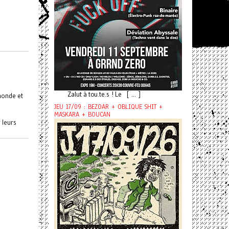
Zalut à tou.te.s ! Le [ ... ]
 monde et
JEU 17/09 : BEZOAR + OBLIQUE SHIT +
MASKARA + BOUCAN
r leurs