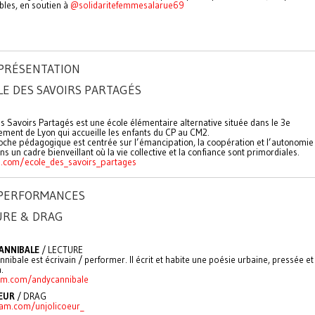
bles, en soutien à
@solidaritefemmesalarue69
 PRÉSENTATION
LE DES SAVOIRS PARTAGÉS
s Savoirs Partagés est une école élémentaire alternative située dans le 3e
ement de Lyon qui accueille les enfants du CP au CM2.
che pédagogique est centrée sur l’émancipation, la coopération et l’autonomie
ns un cadre bienveillant où la vie collective et la confiance sont primordiales.
m.com/ecole_des_savoirs_partages
: PERFORMANCES
URE & DRAG
ANNIBALE
/ LECTURE
nibale est écrivain / performer. Il écrit et habite une poésie urbaine, pressée et
.
am.com/andycannibale
OEUR
/ DRAG
am.com/unjolicoeur_