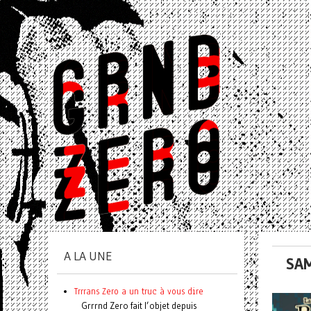
A LA UNE
SAM
Trrrans Zero a un truc à vous dire
Grrrnd Zero fait l’objet depuis