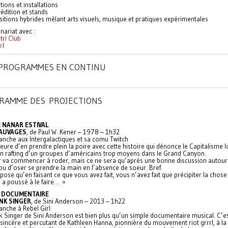
tions et installations
édition et stands
itions hybrides mêlant arts visuels, musique et pratiques expérimentales
nariat avec :
trl Club
rl
: PROGRAMMES EN CONTINU
RAMME DES PROJECTIONS
: NANAR ESTIVAL
AUVAGES
, de Paul W. Kener – 1978 – 1h32
anche aux Intergalactiques et sa comu Twitch
heure d’en prendre plein la poire avec cette histoire qui dénonce le Capitalisme l
en rafting d’un groupes d’américains trop moyens dans le Grand Canyon.
r va commencer à roder, mais ce ne sera qu’après une bonne discussion autour
u d’oser se prendre la main en l’absence de soeur. Bref.
pose qu’en faisant ce que vous avez fait, vous n’avez fait que précipiter la cho
 a poussé à le faire… »
: DOCUMENTAIRE
NK SINGER
, de Sini Anderson – 2013 – 1h22
anche à Rebel Girl
k Singer de Sini Anderson est bien plus qu’un simple documentaire musical. C’e
 sincère et percutant de Kathleen Hanna, pionnière du mouvement riot grrrl, à la 