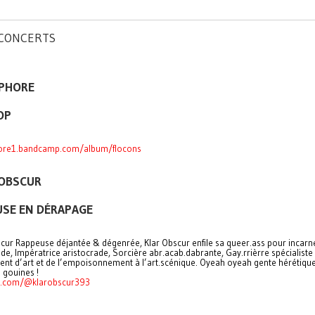
 CONCERTS
PHORE
OP
ore1.bandcamp.com/album/flocons
 OBSCUR
USE EN DÉRAPAGE
scur Rappeuse déjantée & dégenrée, Klar Obscur enfile sa queer.ass pour incarn
e, Impératrice aristocrade, Sorcière abr.acab.dabrante, Gay.rrièrre spécialiste
nt d’art et de l’empoisonnement à l’art.scénique. Oyeah oyeah gente hérétiqu
 gouines !
e.com/@klarobscur393