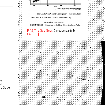
Pif
& The Gee Gees
(release party !)
C
a
l [ ... ]
er
 du
e : Gode