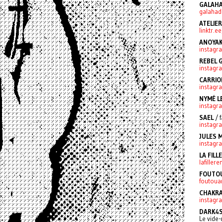
GALAHA
galahad
ATELIE
linktr.e
ANOYA
instag
REBEL G
instagr
CARRIO
instagr
NYMÉ L
instagr
SAEL
/ 
instagr
JULES 
instagr
LA FILL
lafiller
FOUTOU
foutouar
CHAKR
instagr
DARK4
Le vide-