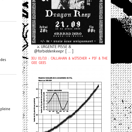
⚔️ URGENTE PISSE &
@forbiddenkeepr [ ... ]
JEU 01/10 : CALLAHAN & WITSCHER + PIF & THE
 des
GEE GEES
 pleine