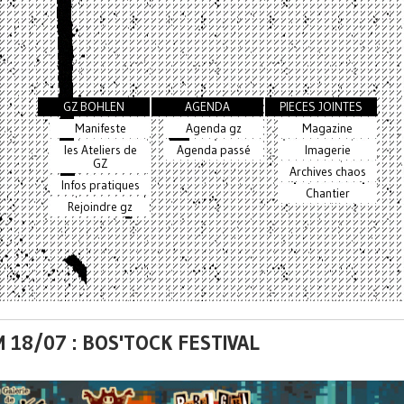
GZ BOHLEN
AGENDA
PIECES JOINTES
Manifeste
Agenda gz
Magazine
les Ateliers de
Agenda passé
Imagerie
GZ
Archives chaos
Infos pratiques
Chantier
Rejoindre gz
 18/07 : BOS'TOCK FESTIVAL