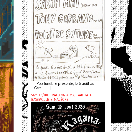
Pop funèbre présente, le 6 août au
Grrr [ ... ]
SAM 15/08 : RAGANA + MARGARITA +
BASSEVILLE + MALÉORE