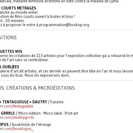
radicale, militante féministe et femme en lutte contre la maladie de Lyme.
: COURTS METRAGES
lanche au monde entier
ction de films courts ouvert à toutes et tous !
 : 10 minutes.
ez à proposer le votre à programmation@boskop.org
SITIONS
QUETTES VHS
rez les créations de 113 artistes pour l’expostion collective qui a retourné le
re de l’art sans se rembobiner.
 OUBLIÉES
galerie d’art dit artistes, et ces dernièr·es peuvent être tête en l’air et nous laisse
 sous les bras. Nous les exposerons donc.
DS CRÉATIONS & MICROÉDITIONS
« TENTAGUDULE » DAUTRY
/ Fanzine
am.com/tentagudule
 GRRRLS
/ Micro-édition · Micro-label · Print-art
am.com/mutinygrrrls
OPUS
/ bookiniste de l’étrange
ram.com/booktopus_