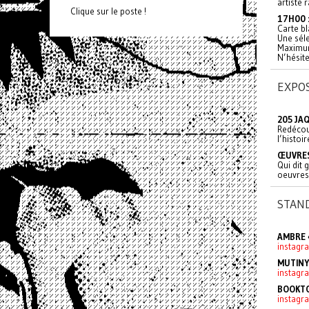
artiste 
Clique sur le poste !
17H00 
Carte b
Une séle
Maximum
N’hésit
EXPO
205 JA
Redécouv
l’histoi
ŒUVRES
Qui dit 
oeuvres
STAN
AMBRE 
instagr
MUTINY
instagr
BOOKT
instag