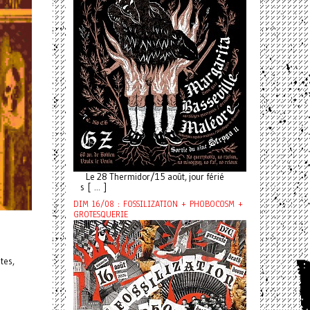
Le 28 Thermidor/15 août, jour férié
s [ ... ]
DIM 16/08 : FOSSILIZATION + PHOBOCOSM +
GROTESQUERIE
tes,