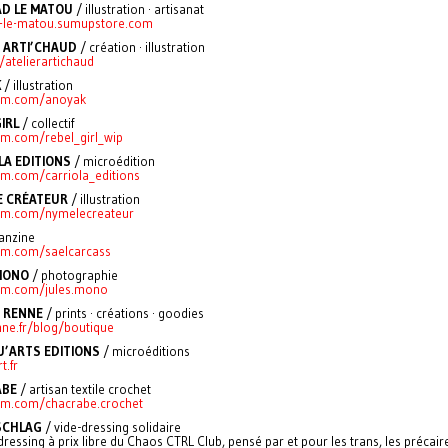
D LE MATOU
/ illustration · artisanat
-le-matou.sumupstore.com
R ARTI’CHAUD
/ création · illustration
e/atelierartichaud
K
/ illustration
ram.com/anoyak
IRL
/ collectif
am.com/rebel_girl_wip
LA EDITIONS
/ microédition
am.com/carriola_editions
E CRÉATEUR
/ illustration
am.com/nymelecreateur
fanzine
am.com/saelcarcass
MONO
/ photographie
am.com/jules.mono
E RENNE
/ prints · créations · goodies
enne.fr/blog/boutique
’ARTS EDITIONS
/ microéditions
t.fr
ABE
/
artisan textile crochet
am.com/chacrabe.crochet
SCHLAG
/ vide-dressing solidaire
dressing à prix libre du Chaos CTRL Club, pensé par et pour les trans, les précaire