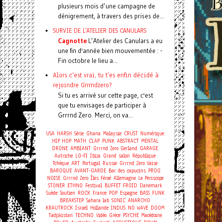
plusieurs mois d’une campagne de
dénigrement, à travers des prises de...
SURVIE DE L'ATELIER DES CANULARS
Cagnotte
L’Atelier des Canulars a eu
une fin d'année bien mouvementée : -
Fin octobre le lieu a...
Alors c'est vrai, tu t'es enfin décidé à
rejoindre Grrrndzero?
Si tu es arrivé sur cette page, c'est
que tu envisages de participer à
Grrrnd Zero. Merci, on va...
USA
HARSH
Série
Ghana
Malaysie
CRUST
Numérique
HIP HOP
MATH
CLAP
PUNK
ABSTRACT
MENTAL
DRONE
AMBIANT
Grrrnd Zero Gerland
GARAGE
Autriche
LO-FI
Ibiza
Grand salon
République
Tchèque
ART
Portugal
Russie
Grrrnd Zero Vaise
BAROQUE
AVANT-GARDE
Bar des capucins
PROG
NOISE
Grrrnd Zero
Îles Féroé
Allemagne
Le Periscope
STONER
ETHNO
Festival
BUFFET FROID
Danemark
Suède
Soutien
ROCK
France
POP
Espagne
BASS
FUNK
BREAKSTEP
Sahara
lab
SONIC
ANARCHO
KRAUTROCK
Israel
Hollande
INDUS
NO WAVE
DOOM
Tadjikistan
TECHNO
Vidéo
Grèce
PSYCHE
Macédoine