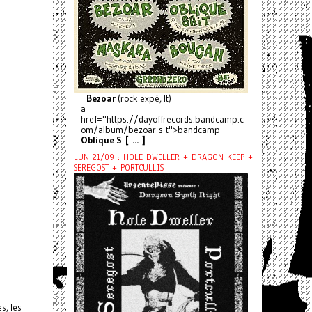
Bezoar
(rock expé, It)
a
href="https://dayoffrecords.bandcamp.c
om/album/bezoar-s-t">bandcamp
Oblique S [ ... ]
LUN 21/09 : HOLE DWELLER + DRAGON KEEP +
SEREGOST + PORTCULLIS
s, les