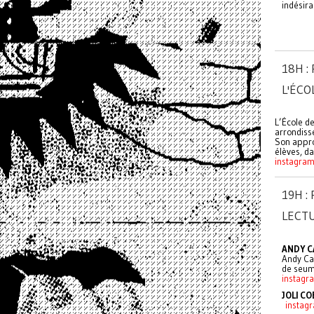
indésira
18H :
L'ÉCO
L’École de
arrondiss
Son appro
élèves, da
instagra
19H 
LECT
ANDY C
Andy Can
de seum
instagr
JOLI C
instagr