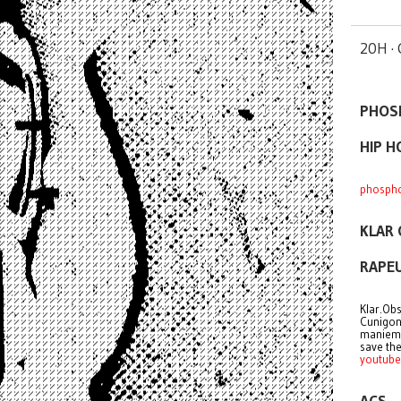
20H ·
PHOS
HIP H
phosph
KLAR
RAPE
Klar.Ob
Cunigond
manieme
save the
youtub
ACS