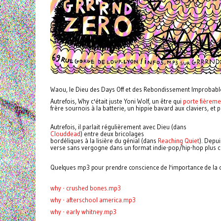
Waou, le Dieu des Days Off et des Rebondissement Improbabl
Autrefois, Why c'était juste Yoni Wolf, un être qui
porte fièrem
frère sournois à la batterie, un hippie bavard aux claviers, et 
Autrefois, il parlait régulièrement avec Dieu (dans
Clouddead
) entre deux bricolages
bordéliques à la lisière du génial (dans
Reaching Quiet
). Depuis
verse sans vergogne dans un format indie-pop/hip-hop plus cl
Quelques mp3 pour prendre conscience de l'importance de la 
why - crushed bones.mp3
why - afterschool america.mp3
why - early whitney.mp3