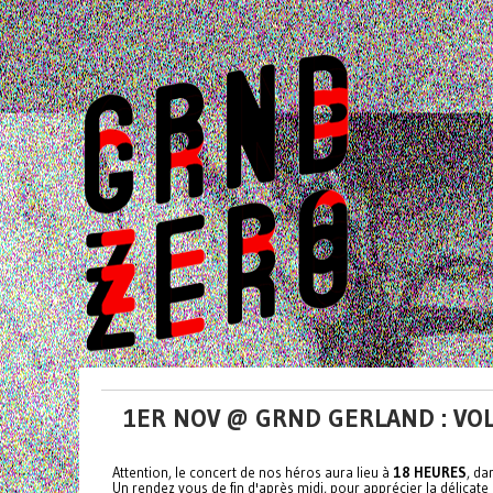
1ER NOV @ GRND GERLAND : VO
Attention, le concert de nos héros aura lieu à
18 HEURES
, da
Un rendez vous de fin d'après midi, pour apprécier la délicate