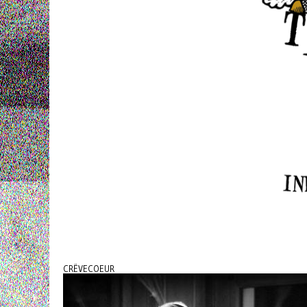
CRËVECOEUR