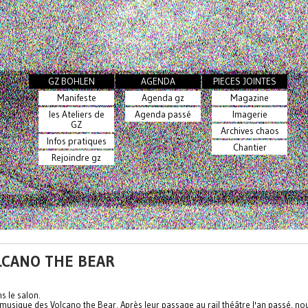
GZ BOHLEN
AGENDA
PIECES JOINTES
Manifeste
Agenda gz
Magazine
les Ateliers de
Agenda passé
Imagerie
GZ
Archives chaos
Infos pratiques
Chantier
Rejoindre gz
LCANO THE BEAR
ns le salon.
 musique des Volcano the Bear. Après leur passage au rail théâtre l'an passé, no