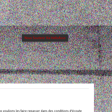
Nous Soutenir Via HelloAsso
us voulions les faire repasser dans des conditions d'écoute