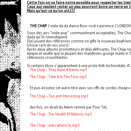
Cette fois on va faire notre possible pour respecter les timi
Ceux qui veulent rester un peu pourront boire un verre en
Mais qu'est-ce qu'on att///
THE CHAP
/ indie da da dance floor rock x perience / LONDO
Sous des airs “indie-pop” communément acceptables, The Chap 
dada qu’ils revendiquent.
(Se) jouant des références comme on gifle le nouveau boyfriend
(chose rare de nos jours).
Après deux albums prometteurs et déjà défrisants, The Chap no
épique et exalté que la plupart des manifestes grunge made in S
références croustillantes.
Si certains titres s’apparentent à une proto-folk technoïdale, d
The Chap - They Have A Name.mp3
The Chap - Take It In The Face.mp3
Et puis écoutez cet autre titre avec ses riffs de cordes cheaps 
The Chap – Fun and Interesting.mp3
des fois, on dirait du Adem remixé par Four Tet,
The Chap - The Health Of Nations.mp3
The Chap - auto where to.mp3