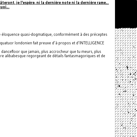
âteront, je l'espère, ni la dernière note ni la dernière rame…
 quoi…
une éloquence quasi-dogmatique, conformément à des préceptes
ce quatuor londonien fait preuve d’à propos et d’INTELLIGENCE
 dancefloor que jamais, plus accrocheur que tu meurs, plus
lière alibabesque regorgeant de détails fantasmagoriques et de