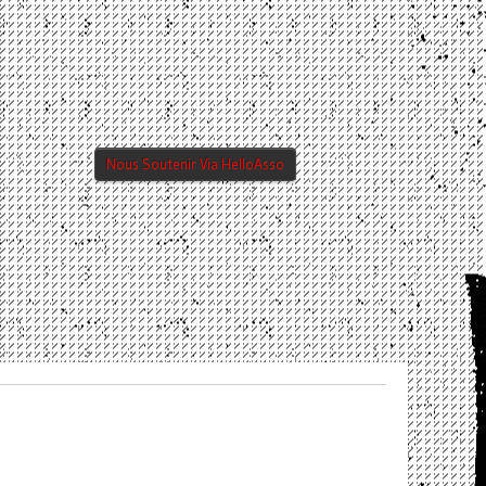
Nous Soutenir Via HelloAsso