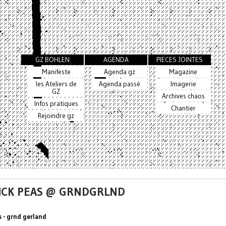
GZ BOHLEN
AGENDA
PIECES JOINTES
Manifeste
Agenda gz
Magazine
les Ateliers de
Agenda passé
Imagerie
GZ
Archives chaos
Infos pratiques
Chantier
Rejoindre gz
CHICK PEAS @ GRNDGRLND
s - grnd gerland