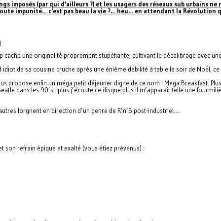
ngs imposés (par qui d'ailleurs ?) et les usagers des réseaux sub urbains ne r
 toute impunité… c'est pas beau la vie ?… heu… en attendant la Révolution
N
cache une originalité proprement stupéfiante, cultivant le décalibrage avec 
 idiot de sa cousine cruche après une énième débilité à table le soir de Noël, 
us propose enfin un méga petit déjeuner digne de ce nom : Mega Breakfast. Plus
eatle dans les 90’s : plus j’écoute ce disque plus il m’apparaît telle une fourmi
’autres lorgnent en direction d’un genre de R’n’B post-industriel…
et son refrain épique et exalté (vous étiez prévenus) :