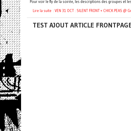
Pour voir le fly de la soirée, les descriptions des groupes et les 
Lire la suite : VEN 31 OCT : SILENT FRONT + CHICK PEAS @ 
TEST AJOUT ARTICLE FRONTPAG