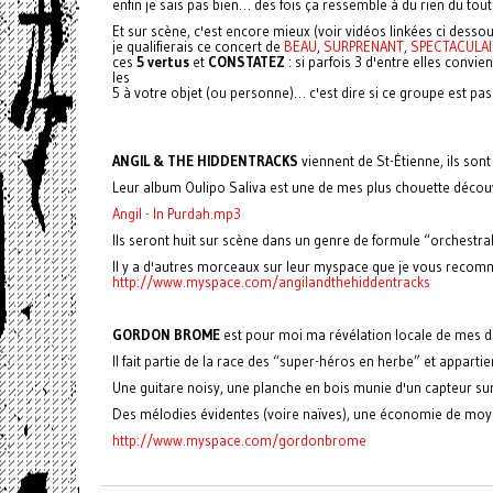
enfin je sais pas bien… des fois ça ressemble à du rien du tou
Et sur scène, c'est encore mieux (voir vidéos linkées ci desso
je qualifierais ce concert de
BEAU
,
SURPRENANT
,
SPECTACULAI
ces
5 vertus
et
CONSTATEZ
: si parfois 3 d'entre elles convie
les
5 à votre objet (ou personne)… c'est dire si ce groupe est pas
ANGIL & THE HIDDENTRACKS
viennent de St-Étienne, ils so
Leur album Oulipo Saliva est une de mes plus chouette découve
Angil - In Purdah.mp3
Ils seront huit sur scène dans un genre de formule “orchestral
Il y a d'autres morceaux sur leur myspace que je vous recomm
http://www.myspace.com/angilandthehiddentracks
GORDON BROME
est pour moi ma révélation locale de mes de
Il fait partie de la race des “super-héros en herbe” et appar
Une guitare noisy, une planche en bois munie d'un capteur sur 
Des mélodies évidentes (voire naïves), une économie de moyen
http://www.myspace.com/gordonbrome