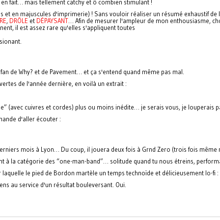
t en fait… mais tellement catchy et ô combien stimulant !
us et en majuscules d'imprimerie) ! Sans vouloir réaliser un résumé exhaustif de 
RE
,
DRÔLE
et
DÉPAYSANT
… Afin de mesurer l'ampleur de mon enthousiasme, cho
nnent, il est assez rare qu'elles s'appliquent toutes
sionant.
nt fan de Why? et de Pavement… et ça s'entend quand même pas mal.
rtes de l'année dernière, en voilà un extrait :
e” (avec cuivres et cordes) plus ou moins inédite… je serais vous, je louperais p
ande d'aller écouter :
rniers mois à Lyon… Du coup, il jouera deux fois à Grnd Zero (trois fois même m
tient à la catégorie des “one-man-band”… solitude quand tu nous étreins, perfor
laquelle le pied de Bordon martèle un temps technoïde et délicieusement lo-fi : e
s au service d'un résultat bouleversant. Oui.