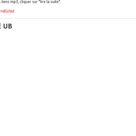
liens mp3, cliquer sur "lire la suite".
GrndGrlnd
E UB