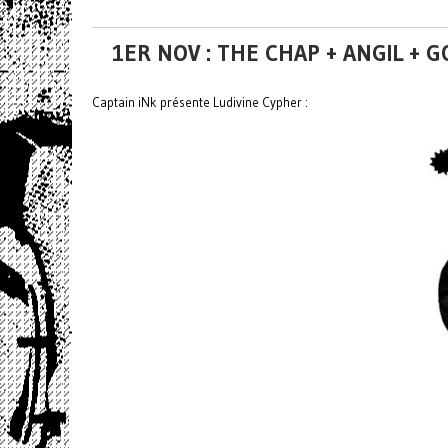
1ER NOV : THE CHAP + ANGIL 
Captain iNk présente Ludivine Cypher :