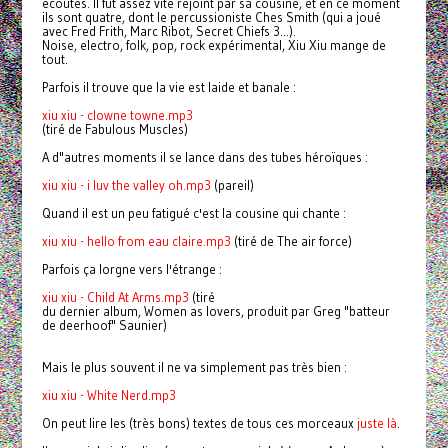
écoutes. Il fut assez vite rejoint par sa cousine, et en ce moment
ils sont quatre, dont le percussioniste Ches Smith (qui a joué
avec Fred Frith, Marc Ribot, Secret Chiefs 3...).
Noise, electro, folk, pop, rock expérimental, Xiu Xiu mange de
tout.
Parfois il trouve que la vie est laide et banale :
xiu xiu - clowne towne.mp3
(tiré de Fabulous Muscles)
A d"autres moments il se lance dans des tubes héroïques :
xiu xiu - i luv the valley oh.mp3
(pareil)
Quand il est un peu fatigué c'est la cousine qui chante :
xiu xiu - hello from eau claire.mp3
(tiré de The air force)
Parfois ça lorgne vers l'étrange :
xiu xiu - Child At Arms.mp3
(tiré
du dernier album, Women as lovers, produit par Greg "batteur
de deerhoof" Saunier)
Mais le plus souvent il ne va simplement pas très bien :
xiu xiu - White Nerd.mp3
On peut lire les (très bons) textes de tous ces morceaux
juste là
.