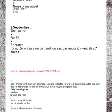
+
Noize of my navel
- PRIX LIBRE
(iNk)
2 Septembre :
The Locust
+
Fat 32
+
Socrates
(Grnd Zero Vaise ou Gerland, on sait pas encore) - Peut être
7
euros
>>> La liste complète des concerts 2007 / 2008 >>>
*
bon, n'écoutant que son courage, un des rédacteur du site a tenté des codes-couleur
pour différencier les styles musicaux des groupes programmés (
folk de hippies
barbus
& pop gentille
,
rock conventionnel,
musique de snobs
,
rock-punk-noise-machin-core
,