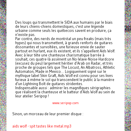
Des loups qui transmettent le SIDA aux humains par le biais
de leurs chiens-chiens domestiques, c'est une légende
urbaine comme seuls les québecois savent en produire, ça
n’existe pas.
Par contre, des nerds de montréal un peu freaks (mais très
hypes) qui nous transmettent, à grands renforts de guitares
dissonantes et survoltées, une furieuse envie de sauter
partout en hurlant, eux ils existent, et ils s’appellent Aids Wolf.
Avec à leur tête une chanteuse charismatique barrée à
souhait, ces quatre-là assènent un No-Wave-Noise-Hardcore
(excusez du peu) largement héritier d’Arab on Radar, et très
proche de groupes tels que The Locust, An Albatross, Athletic
Automaton, Made in Mexico… Logiquement signé sur le
mythique label Skin Graft, Aids Wolf est connu pour ses lives
furieux à même le sol qui transcendent le public à la manière
d’un Lightning Bolt de guitares stridentes.
Indispensable aussi : admirer les magnifiques sérigraphies
que réalisent la chanteuse et le batteur d’Aids Wolf au sein de
leur atelier Seripop !
www.seripop.com
Sinon, un morceau de leur premier disque :
aids wolf - spit tastes like metal.mp3