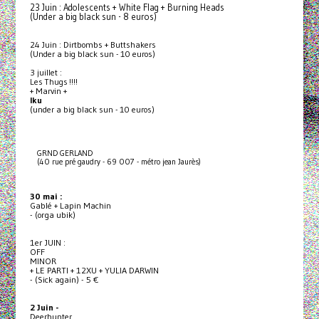
23 Juin : Adolescents + White Flag + Burning Heads
(Under a big black sun - 8 euros)
24 Juin : Dirtbombs + Buttshakers
(Under a big black sun - 10 euros)
3 juillet :
Les Thugs !!!!
+ Marvin +
Iku
(under a big black sun - 10 euros)
GRND GERLAND
(40 rue pré gaudry - 69 007 - métro jean Jaurès)
30 mai :
Gablé + Lapin Machin
- (orga ubik)
1er JUIN :
OFF
MINOR
+ LE PARTI + 12XU + YULIA DARWIN
- (Sick again) - 5 €
2 Juin -
Deerhunter