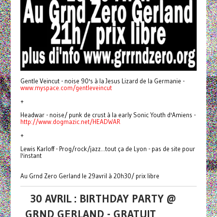
Gentle Veincut - noise 90's à la Jesus Lizard de la Germanie -
www.myspace.com/gentleveincut
+
Headwar - noise/ punk de crust à la early Sonic Youth d'Amiens -
http://www.dogmazic.net/HEADWAR
+
Lewis Karloff - Prog/rock/jazz...tout ça de Lyon - pas de site pour
l'instant
Au Grnd Zero Gerland le 29avril à 20h30/ prix libre
30 AVRIL : BIRTHDAY PARTY @
GRND GERLAND - GRATUIT