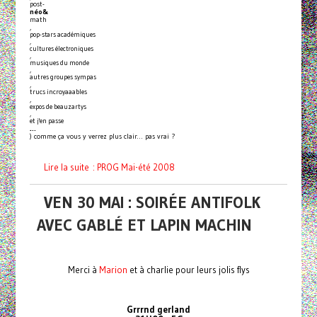
post-
néo&
math
,
pop-stars académiques
,
cultures électroniques
,
musiques du monde
,
autres groupes sympas
,
trucs incroyaaables
,
expos de beauzartys
,
et j'en passe
…
) comme ça vous y verrez plus clair… pas vrai ?
Lire la suite : PROG Mai-été 2008
VEN 30 MAI : SOIRÉE ANTIFOLK
AVEC GABLÉ ET LAPIN MACHIN
Merci à
Marion
et à charlie pour leurs jolis flys
Grrrnd gerland