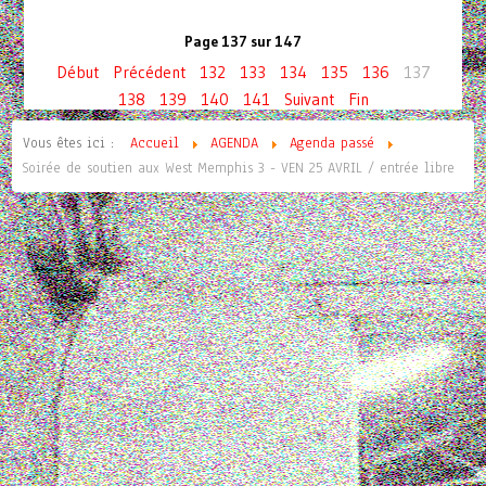
Page 137 sur 147
Début
Précédent
132
133
134
135
136
137
138
139
140
141
Suivant
Fin
Vous êtes ici :
Accueil
AGENDA
Agenda passé
Soirée de soutien aux West Memphis 3 - VEN 25 AVRIL / entrée libre