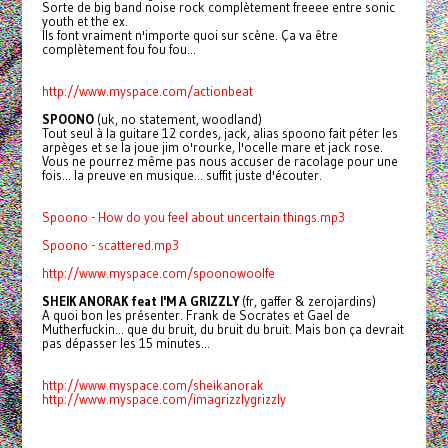
Sorte de big band noise rock complètement freeee entre sonic
youth et the ex.
Ils font vraiment n'importe quoi sur scène. Ça va être
complètement fou fou fou...
http://www.myspace.com/actionbeat
SPOONO
(uk, no statement, woodland)
Tout seul à la guitare 12 cordes, jack, alias spoono fait péter les
arpèges et se la joue jim o'rourke, l'ocelle mare et jack rose.
Vous ne pourrez même pas nous accuser de racolage pour une
fois... la preuve en musique... suffit juste d'écouter.
Spoono - How do you feel about uncertain things.mp3
Spoono - scattered.mp3
http://www.myspace.com/spoonowoolfe
SHEIK ANORAK feat I'M A GRIZZLY
(fr, gaffer & zerojardins)
A quoi bon les présenter. Frank de Socrates et Gael de
Mutherfuckin... que du bruit, du bruit du bruit. Mais bon ça devrait
pas dépasser les 15 minutes...
http://www.myspace.com/sheikanorak
http://www.myspace.com/imagrizzlygrizzly