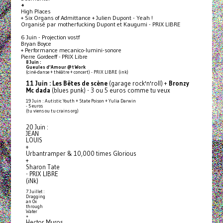
+
High Places
+ Six Organs of Admittance + Julien Dupont - Yeah !
Organisé par motherfucking Dupont et Kaugumi - PRIX LIBRE
6 Juin - Projection vostf
Bryan Boyce
+ Performance mecanico-lumini-sonore
Pierre Gordeeff - PRIX Libre
8 Juin :
Gueules d'Amour @t Work
(ciné-danse + théâtre + concert) - PRIX LIBRE (ink)
11 Juin :
Les Bëtes de scène
(garage rock'n'roll) +
Bronzy
Mc dada
(blues punk) - 3 ou 5 euros comme tu veux
19 Juin : Autistic Youth + State Poison + Yulia Darwin
- 5 euros
(tu viens ou tu crains org)
20 Juin :
JEAN
LOUIS
+
Urbantramper & 10,000 times Glorious
+
Sharon Tate
- PRIX LIBRE
(iNk)
7 Juillet :
Dragging
an Ox
through
Water
+
Hector Muros