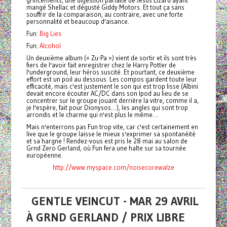
grincements, une digestion parfaite de Jesus Lizard ayant
mangé Shellac et dégusté Giddy Motors. Et tout ça sans
souffrir de la comparaison, au contraire, avec une forte
personnalité et beaucoup d'aisance.
Fun:
Big Lies
Fun:
Alcohol
Un deuxième album (« Zu-Pa ») vient de sortir et ils sont très
fiers de l'avoir fait enregistrer chez le Harry Potter de
l'underground, leur héros suscité. Et pourtant, ce deuxième
effort est un poil au dessous. Les compos gardent toute leur
efficacité, mais c'est justement le son qui est trop lisse (Albini
devait encore écouter AC/DC dans son Ipod au lieu de se
concentrer sur le groupe jouant derrière la vitre, comme il a,
je l'espère, fait pour Dionysos…), les angles qui sont trop
arrondis et le charme qui n'est plus le même…
Mais n'enterrons pas Fun trop vite, car c'est certainement en
live que le groupe laisse le mieux s'exprimer sa spontanéité
et sa hargne ! Rendez-vous est pris le 28 mai au salon de
Grnd Zero Gerland, où Fun fera une halte sur sa tournée
européenne.
http://www.myspace.com/noisecorewalze
GENTLE VEINCUT - MAR 29 AVRIL
À GRND GERLAND / PRIX LIBRE