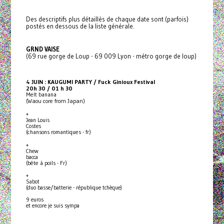
Des descriptifs plus détaillés de chaque date sont (parfois)
postés en dessous de la liste générale.
GRND VAISE
(69 rue gorge de Loup - 69 009 Lyon - métro gorge de loup)
4 JUIN : KAUGUMI PARTY / Fuck Ginioux Festival
20h 30 / 01 h 30
Melt banana
(Waou core from Japan)
+
Jean Louis
Costes
(chansons romantiques - fr)
+
Chew
bacca
(bête à poils - Fr)
+
Sabot
(duo basse/batterie - république tchèque)
9 euros
et encore je suis sympa