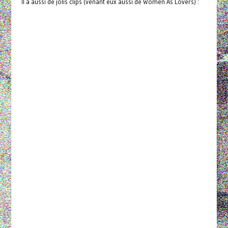
Il a aussi de jolis clips (venant eux aussi de Women As Lovers) :