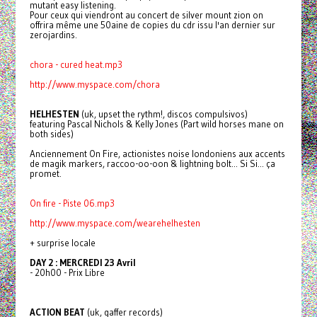
mutant easy listening.
Pour ceux qui viendront au concert de silver mount zion on
offrira même une 50aine de copies du cdr issu l'an dernier sur
zerojardins.
chora - cured heat.mp3
http://www.myspace.com/chora
HELHESTEN
(uk, upset the rythm!, discos compulsivos)
featuring Pascal Nichols & Kelly Jones (Part wild horses mane on
both sides)
Anciennement On Fire, actionistes noise londoniens aux accents
de magik markers, raccoo-oo-oon & lightning bolt... Si Si... ça
promet.
On fire - Piste 06.mp3
http://www.myspace.com/wearehelhesten
+ surprise locale
DAY 2 : MERCREDI 23 Avril
- 20h00 - Prix Libre
ACTION BEAT
(uk, gaffer records)