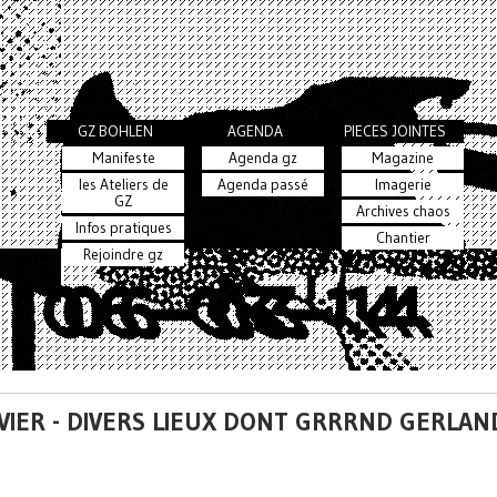
GZ BOHLEN
AGENDA
PIECES JOINTES
Manifeste
Agenda gz
Magazine
les Ateliers de
Agenda passé
Imagerie
GZ
Archives chaos
Infos pratiques
Chantier
Rejoindre gz
NVIER - DIVERS LIEUX DONT GRRRND GERLAN