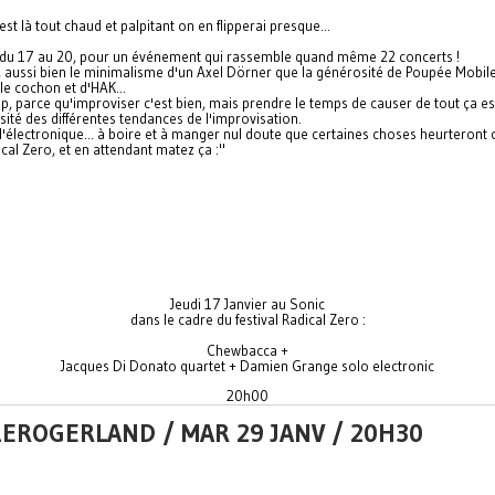
est là tout chaud et palpitant on en flipperai presque...
urs du 17 au 20, pour un événement qui rassemble quand même 22 concerts !
n, aussi bien le minimalisme d'un Axel Dörner que la générosité de Poupée Mobile
le cochon et d'HAK...
 parce qu'improviser c'est bien, mais prendre le temps de causer de tout ça est 
sité des différentes tendances de l'improvisation.
l'électronique... à boire et à manger nul doute que certaines choses heurteront c
cal Zero, et en attendant matez ça :"
Jeudi 17 Janvier au Sonic
dans le cadre du festival Radical Zero :
Chewbacca +
Jacques Di Donato quartet + Damien Grange solo electronic
20h00
ZEROGERLAND / MAR 29 JANV / 20H30