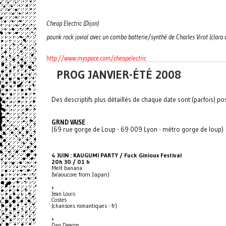
Cheap Electric (Dijon)
pounk rock jovial avec un combo batterie/synthé de Charles Virot (clara cl
http://www.myspace.com/cheapelectric
PROG JANVIER-ÉTÉ 2008
Des descriptifs plus détaillés de chaque date sont (parfois) po
GRND VAISE
(69 rue gorge de Loup - 69 009 Lyon - métro gorge de loup)
4 JUIN : KAUGUMI PARTY / Fuck Ginioux Festival
20h 30 / 01 h
Melt banana
(Waoucore from Japan)
+
Jean Louis
Costes
(chansons romantiques - fr)
+
Dan Deacon