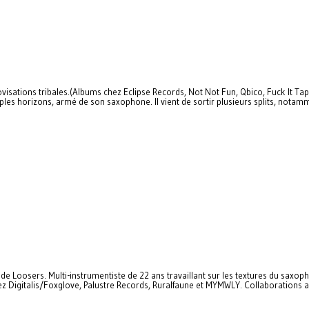
ovisations tribales.(Albums chez Eclipse Records, Not Not Fun, Qbico, Fuck It Tap
ples horizons, armé de son saxophone. Il vient de sortir plusieurs splits, notamm
de Loosers. Multi-instrumentiste de 22 ans travaillant sur les textures du saxo
ez Digitalis/Foxglove, Palustre Records, Ruralfaune et MYMWLY. Collaborations a