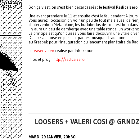
Bon ça y est, on s'est bien décarcassés : le festival
Radicalzero
Une avant première le 11 et ensuite c'est le feu pendant 4 jo
Vous aurez l'occasion d'y voir un peu de tout mais aussi de rie
d'intervention Metamkine, les hurluberlus de Tout est bon dans 
Il y aura un peu de gamberge avec une table ronde, un workshop,
Le principe est qu'on puisse vous faire découvrir une vraie diver
Du jazz au noise en passant par les musiques traditionnelles et 
au Kraspek pour l'inauguration du lancement planétaire de Radi
le
teaser video
réalisé par Infraksound
infos et prog :
http://radicalzero.fr
LOOSERS + VALERI COSI @ GRND
MARDI 29 JANVIER, 20h30