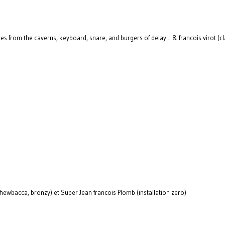
s from the caverns, keyboard, snare, and burgers of delay... & francois virot (c
ewbacca, bronzy) et Super Jean francois Plomb (installation zero)