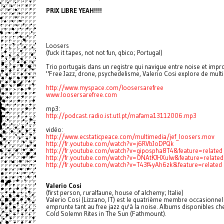
PRIX LIBRE YEAH!!!!
Loosers
(fuck it tapes, not not fun, qbico; Portugal)
Trio portugais dans un registre qui navigue entre noise et impr
"Free Jazz, drone, psychedelisme, Valerio Cosi explore de multi
http://www.myspace.com/loosersarefree
www.loosersarefree.com
mp3:
http://podcast.radio.ist.utl.pt/mafama13112006.mp3
vidéo:
http://www.ecstaticpeace.com/multimedia/jef_loosers.mov
http://fr.youtube.com/watch?v=j6RVbJoDPQk
http://fr.youtube.com/watch?v=gipospha8T4&feature=related
http://fr.youtube.com/watch?v=ONAtKJHXulw&feature=related
http://fr.youtube.com/watch?v=T43f4yAh6zk&feature=related
Valerio Cosi
(first person, ruralfaune, house of alchemy; Italie)
Valerio Cosi (Lizzano, IT) est le quatrième membre occasionnel 
emprunte tant au free jazz qu'à la noise. Albums disponibles ch
Cold Solemn Rites in The Sun (Fathmount).