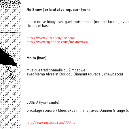
No Snow ( ex brutal vainqueur - lyon)
impro noise hippy avec gael moissonnier (mother fucking)- voice
clouds of bass...
http://www.virb.com/nosnow
http://www.myspace.com/nosnowww
Mbira (lyon)
musique traditionnelle du Zimbabwe
avec Mama Alves et Doudou Diamant (duracell, chewbacca)
300mA (lyon-sainté)
Bricolage sonore / blues expé minimal, avec Damien Grange (ch
http://www.myspace.com/300ma