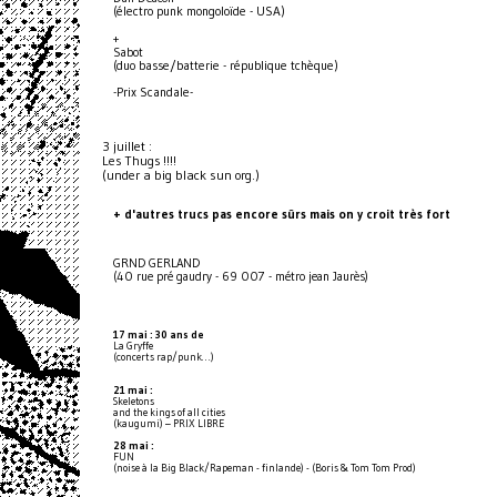
(électro punk mongoloïde - USA)
+
Sabot
(duo basse/batterie - république tchèque)
-Prix Scandale-
3 juillet :
Les Thugs !!!!
(under a big black sun org.)
+ d'autres trucs pas encore sûrs mais on y croit très fort
GRND GERLAND
(40 rue pré gaudry - 69 007 - métro jean Jaurès)
17 mai : 30 ans de
La Gryffe
(concerts rap/punk…)
21 mai :
Skeletons
and the kings of all cities
(kaugumi) – PRIX LIBRE
28 mai :
FUN
(noise à la Big Black/Rapeman - finlande) - (Boris & Tom Tom Prod)