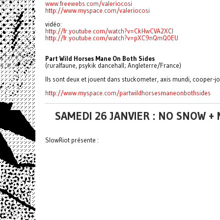
www.freewebs.com/valeriocosi
http://www.myspace.com/valeriocosi
vidéo:
http://fr.youtube.com/watch?v=CkHwCVA2XCI
http://fr.youtube.com/watch?v=pXC9nQmQ0EU
Part Wild Horses Mane On Both Sides
(ruralfaune, psykik dancehall; Angleterre/France)
Ils sont deux et jouent dans stuckometer, axis mundi, cooper-jone
http://www.myspace.com/partwildhorsesmaneonbothsides
SAMEDI 26 JANVIER : NO SNOW +
SlowRiot présente :