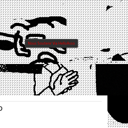
Nous Soutenir Via HelloAsso
D