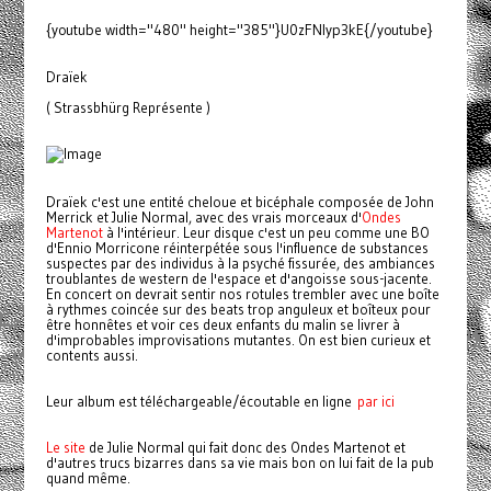
{youtube width="480" height="385"}U0zFNIyp3kE{/youtube}
Draïek
( Strassbhürg Représente )
Draïek c'est une entité cheloue et bicéphale composée de John
Merrick et Julie Normal, avec des vrais morceaux d'
Ondes
Martenot
à l'intérieur. Leur disque c'est un peu comme une BO
d'Ennio Morricone réinterpétée sous l'influence de substances
suspectes par des individus à la psyché fissurée, des ambiances
troublantes de western de l'espace et d'angoisse sous-jacente.
En concert on devrait sentir nos rotules trembler avec une boîte
à rythmes coincée sur des beats trop anguleux et boîteux pour
être honnêtes et voir ces deux enfants du malin se livrer à
d'improbables improvisations mutantes. On est bien curieux et
contents aussi.
Leur album est téléchargeable/écoutable en ligne
par ici
Le site
de Julie Normal qui fait donc des Ondes Martenot et
d'autres trucs bizarres dans sa vie mais bon on lui fait de la pub
quand même.