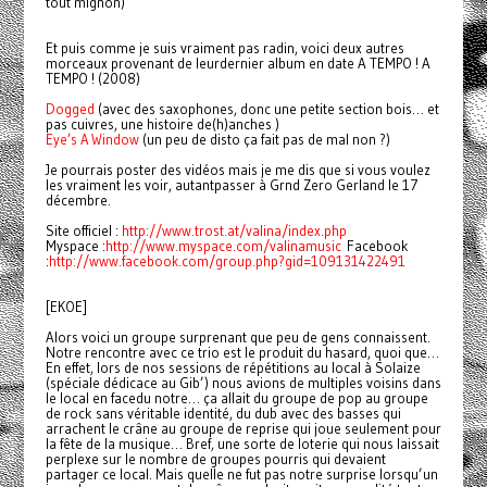
tout mignon)
Et puis comme je suis vraiment pas radin, voici deux autres
morceaux provenant de leurdernier album en date A TEMPO ! A
TEMPO ! (2008)
Dogged
(avec des saxophones, donc une petite section bois… et
pas cuivres, une histoire de(h)anches )
Eye’s A Window
(un peu de disto ça fait pas de mal non ?)
Je pourrais poster des vidéos mais je me dis que si vous voulez
les vraiment les voir, autantpasser à Grnd Zero Gerland le 17
décembre.
Site officiel :
http://www.trost.at/valina/index.php
Myspace :
h
ttp://www.myspace.com/valinamusic
Facebook
:
http://www.facebook.com/group.php?gid=109131422491
[EKOE]
Alors voici un groupe surprenant que peu de gens connaissent.
Notre rencontre avec ce trio est le produit du hasard, quoi que…
En effet, lors de nos sessions de répétitions au local à Solaize
(spéciale dédicace au Gib’) nous avions de multiples voisins dans
le local en facedu notre… ça allait du groupe de pop au groupe
de rock sans véritable identité, du dub avec des basses qui
arrachent le crâne au groupe de reprise qui joue seulement pour
la fête de la musique… Bref, une sorte de loterie qui nous laissait
perplexe sur le nombre de groupes pourris qui devaient
partager ce local. Mais quelle ne fut pas notre surprise lorsqu’un