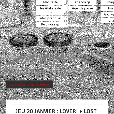
Manifeste
Agenda gz
Mag
les Ateliers de
Agenda passé
Ima
GZ
Archiv
Infos pratiques
Cha
Rejoindre gz
Nous Soutenir Via HelloAsso
JEU 20 JANVIER : LOVER! + LOST