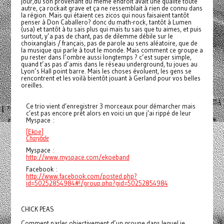
jour,du son provenant du même endroit avait une qualité toute
autre, ça rockait grave et ça ne ressemblait à rien de connu dans
la région. Mais qui étaient ces zicos qui nous faisaient tantôt
penser à Don Caballero? donc du math-rock, tantôt à Lumen
(usa) et tantôt à tu sais plus qui mais tu sais que tu aimes, et puis
surtout, y’a pas de chant, pas de dilemme débile sur le
choixanglais / français, pas de parole au sens aléatoire, que de
la musique qui parle à tout le monde. Mais comment ce groupe a
pu rester dans l’ombre aussi longtemps ? c’est super simple,
quand t’as pas d’amis dans le réseau underground, tu joues au
Lyon’s Hall point barre. Mais les choses évoluent, les gens se
rencontrent et les voilà bientôt jouant à Gerland pour vos belles
oreilles.
Ce trio vient d’enregistrer 3 morceaux pour démarcher mais
c’est pas encore prêt alors en voici un que j’ai rippé de leur
Myspace :
[Ekoe]
Charybde
Myspace :
http://www.myspace.com/ekoeband
Facebook :
http://www.facebook.com/posted.php?
id=50252854984#!/group.php?gid=50252854984
CHICK PEAS
Comment parler objectivement d’un groupe dans lequel je