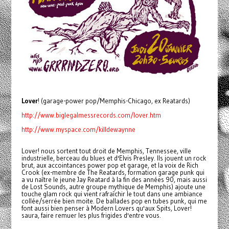
Lover
! (garage-power pop/Memphis-Chicago, ex Reatards)
http://www.biglegalmessrecords.com/lover.htm
http://www.myspace.com/killdewaynne
Lover! nous sortent tout droit de Memphis, Tennessee, ville
industrielle, berceau du blues et d'Elvis Presley. Ils jouent un rock
brut, aux accointances power pop et garage, et la voix de Rich
Crook (ex-membre de The Reatards, formation garage punk qui
a vu naître le jeune Jay Reatard à la fin des années 90, mais aussi
de Lost Sounds, autre groupe mythique de Memphis) ajoute une
touche glam rock qui vient rafraîchir le tout dans une ambiance
collée/serrée bien moite. De ballades pop en tubes punk, qui me
font aussi bien penser à Modern Lovers qu'aux Spits, Lover!
saura, faire remuer les plus frigides d'entre vous.