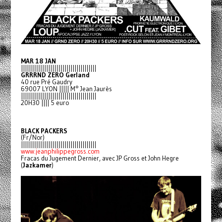
MAR 18 JAN
||||||||||||||||||||||||||||||||||||||
GRRRND ZERO Gerland
40 rue Pré Gaudry
69007 LYON ||||| M° Jean Jaurès
||||||||||||||||||||||||||||||||||||||
20H30 |||| 5 euro
BLACK PACKERS
(Fr/Nor)
||||||||||||||||||||||||||||||||||||||
www.jeanphilippegross.com
Fracas du Jugement Dernier, avec JP Gross et John Hegre
(
Jazkamer
)