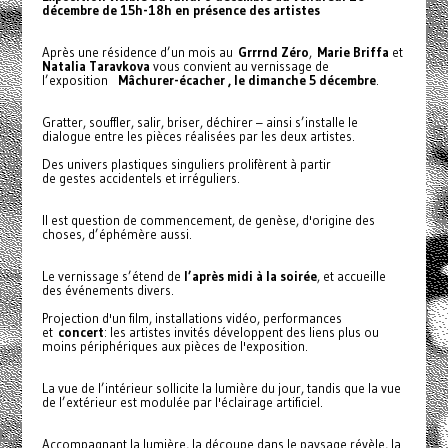
décembre de 15h-18h en présence des artistes
Après une résidence d’un mois au
Grrrnd Zéro
,
Marie Briffa
et
Natalia T
aravkova
vous convient au vernissage de
l’exposition
Mâchurer-écacher
, le
dimanche 5 décembre
.
Gratter, souffler, salir, briser, déchirer – ainsi s’installe le
dialogue entre les pièces réalisées par les deux artistes.
Des univers plastiques singuliers prolifèrent à partir
de gestes accidentels et irréguliers.
Il est question de commencement, de genèse, d'origine des
choses, d’éphémère aussi.
Le vernissage s’étend de
l’après midi à la soirée
, et accueille
des événements divers.
Projection d'un film, installations vidéo, performances
et
concert
: les artistes invités développent des liens plus ou
moins périphériques aux pièces de l'exposition.
La vue de l’intérieur sollicite la lumière du jour, tandis que la vue
de l’extérieur est modulée par l'éclairage artificiel.
Accompagnant la lumière, la découpe dans le paysage révèle, la