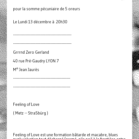
pour la somme pécuniaire de 5 oreurs
Le Lundi 13 décembre à 20h30
-----------------------------------------------
-----------------------------------------------
Grrrnd Zero Gerland
40 rue Pré-Gaudry LYON 7
M° Jean Jaurès
----------------------------------------------
----------------------------------------------
Feeling of Love
( Metz -- StraSbürg )
Feeling of Love est une formation bâtarde et macabre, blues
punk velvetien tout décharné/cramé, pile poil à la frontière entre