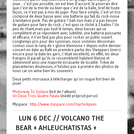
joue... c’est pas possible, on est bien d’accord. Je pourrais dire
que c’est de la merde ou bien que c’est de la balle, bref de toute
façon, ce n’est pas à moi de juger. Pour faire simple, c’est un trio
composé de deux basse avec une batterie qui fait du rock-noise
à tendance punk. Pas de guitare ? bah non mais y’a pas besoin
de guitare pour faire du rock, c’est quoi ce cliché à 2 balles ? Un
peu de chant,mais pas tout le temps, deux basses qui se
complètent et se répondent avec subtilité, une batterie puissante
et efficace, il n’en faut pas plus pour rocker un public ouvert.
Longtemps pris pour des Lyonnais, nous sommes désormais
connus sous le rang de « gloire Viennoise » depuis notre dernier
concert en date au Kafé en première partie des Sleeppers (merci
encore pour la date les gars, c’était excellent), en effet, les deux
frangins (il paraît qu’ils se ressemblent) habitent Vienne et
obtiennent ainsi une majorité écrasante de localité. Trêve de
plaisanteries douteuses, n’hésitez pas à prendre des photos de
nous car on aime bien les souvenirs.
Deux petits morceaux à télécharger qu’on risque fort bien de
jouer :
Motorway To Solaize
(tiré de l’album)
Un Deux Trois Quatre Palala
(inédit préprod perso)
Myspace :
http://www.myspace.com/mychickpeas
LUN 6 DEC // VOLCANO THE
BEAR + AHLEUCHATISTAS +