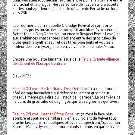
le crachat et la drogue. Herpès sonore de l'Est en trio à écouter
sur les hauts-parleurs d'un chiotte délabré de Perrache un lundi
vers 23h.
Leur dernier album s'appelle OK Judge Revival et comporte
plusieurs pistes musicales de bon goût aux titres évocateurs (
Better than a Dog Detective, ou encore Respect Exotic Love ) et
aux ambiances charpentées oscillant entre des gros tubes de
blues-punk à synthétiseur et des titres bien lents et voûtés à
l'odeur de sueur lysergique bien, velvetiens en diable. Miaou.
Encore une boulette fumante issue de la
Triple Grande Alliance
de l'Orient de l'Europe Centrale
Deux MP3 :
Feeling Of Love - Better than a Dog Detective
: ça c'est pour le
côté garage incendiaire qui défonce tellement qu'on peut
presque même plus dire qu'il s'agit de "garage". La première de
l'album, du gros tube de déglingos qui fait saigner les gencives.
Feeling Of Love - Leader Of the Cops
: et ça c'est la face plus
sombre et spatiale de l'affaire. y en a qui voient du Velvet tout
craché là-dedans. Ya quelques effluves de Spectrum/Spaceman
3 aussi. Mantra lysergique pour enfants retenus en garde à vue.