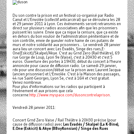
Du son contre la prison est un festival co-organisé par Radio
Canut et L'Envolée (collectif anticarcéral) qui se déroulera les 28
et 29 janvier 2011 à Lyon. Ces événements seront retransmis en
direct sur plusieurs radios associatives afin que les prisonniers
puissent les suivre. Envie que ça nique la censure, que ça existe
en dehors du bon vouloir de l'administration pénitentiaire et de
son contrôle, envie de gueuler notre haine de ces putains de
murs et notre solidarité aux prisonniers... Le vendredi 28 janvier
aura lieu un concert avec Les Évadés, Singe des rues,E-
One(Eskicit)/Skalpel/Akye. C'est au Grnd Zero (Rail théâtre), 69
rue Gorge de Loup, Lyon 9e (Vaise), c'est à 20H30 et c'est 5
euros. Ouverture des portes à 19H30, début du concert à l'heure
annoncée pour cause de diffusion radio. Le samedi 29 janvier,
rdv pour une discussion/débat sur la prison avec Laurent Jacqua
(ancien prisonnier) et L'Envolée. C'est à la Maison des passages,
44 rue Saint-Georges, Lyon 5e, c'est à 16H et c'est gratuit.
Venez nombreux.
Pour plus d'informations sur les radios qui participent à
l'événement et aux prisons que cela
concerne:
http://www.myspace.com/dusoncontrelaprison
.
Vendredi 28 janvier 2011:
Concert Grnd Zero Vaise / Rail Théâtre à 20H30 précise (pour
cause de diffusion radio) avec
Les Evadés / Skalpel (La K-Bine),
E.One (Eskicit) & Akye (BBoyKonsian) / Singe des Rues