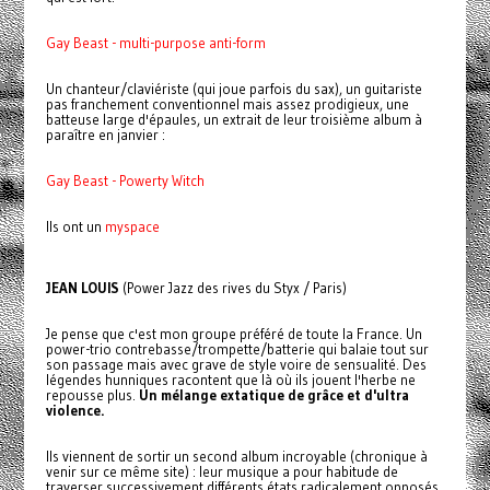
Gay Beast - multi-purpose anti-form
Un chanteur/claviériste (qui joue parfois du sax), un guitariste
pas franchement conventionnel mais assez prodigieux, une
batteuse large d'épaules, un extrait de leur troisième album à
paraître en janvier :
Gay Beast - Powerty Witch
Ils ont un
myspace
JEAN LOUIS
(Power Jazz des rives du Styx / Paris)
Je pense que c'est mon groupe préféré de toute la France. Un
power-trio contrebasse/trompette/batterie qui balaie tout sur
son passage mais avec grave de style voire de sensualité. Des
légendes hunniques racontent que là où ils jouent l'herbe ne
repousse plus.
Un mélange extatique de grâce et d'ultra
violence.
Ils viennent de sortir un second album incroyable (chronique à
venir sur ce même site) : leur musique a pour habitude de
traverser successivement différents états radicalement opposés.