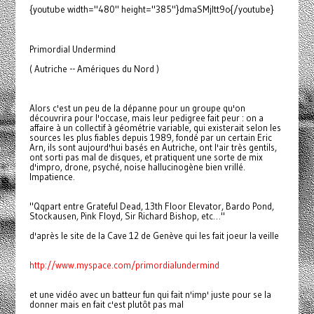
{youtube width="480" height="385"}dmaSMjItt9o{/youtube}
Primordial Undermind
( Autriche -- Amériques du Nord )
Alors c'est un peu de la dépanne pour un groupe qu'on
découvrira pour l'occase, mais leur pedigree fait peur : on a
affaire à un collectif à géométrie variable, qui existerait selon les
sources les plus fiables depuis 1989, fondé par un certain Eric
Arn, ils sont aujourd'hui basés en Autriche, ont l'air très gentils,
ont sorti pas mal de disques, et pratiquent une sorte de mix
d'impro, drone, psyché, noise hallucinogène bien vrillé.
Impatience.
"Qqpart entre Grateful Dead, 13th Floor Elevator, Bardo Pond,
Stockausen, Pink Floyd, Sir Richard Bishop, etc…"
d'après le site de la Cave 12 de Genève qui les fait joeur la veille
http://www.myspace.com/primordialundermind
et une vidéo avec un batteur fun qui fait n'imp' juste pour se la
donner mais en fait c'est plutôt pas mal