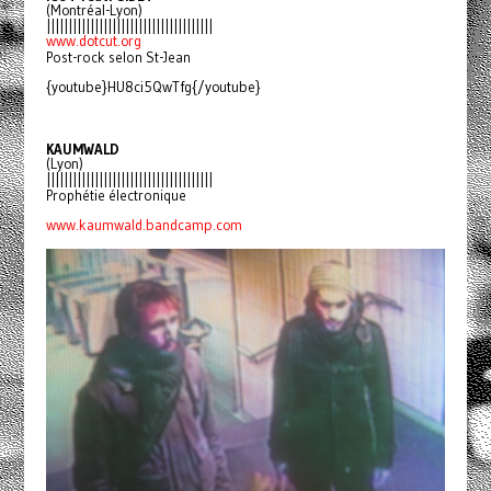
(Montréal-Lyon)
||||||||||||||||||||||||||||||||||||||
www.dotcut.org
Post-rock selon St-Jean
{youtube}HU8ci5QwTfg{/youtube}
KAUMWALD
(Lyon)
||||||||||||||||||||||||||||||||||||||
Prophétie électronique
www.kaumwald.bandcamp.com