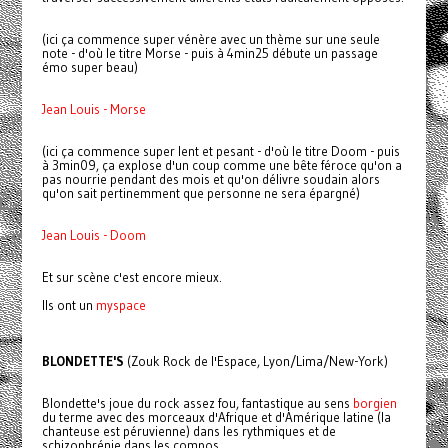
(ici ça commence super vénère avec un thème sur une seule
note - d'où le titre Morse - puis à 4min25 débute un passage
émo super beau)
Jean Louis - Morse
(ici ça commence super lent et pesant - d'où le titre Doom - puis
à 3min09, ça explose d'un coup comme une bête féroce qu'on a
pas nourrie pendant des mois et qu'on délivre soudain alors
qu'on sait pertinemment que personne ne sera épargné)
Jean Louis - Doom
Et sur scène c'est encore mieux.
Ils ont un
myspace
BLONDETTE'S
(Zouk Rock de l'Espace, Lyon/Lima/New-York)
Blondette's joue du rock assez fou, fantastique au sens
borgien
du terme avec des morceaux d'Afrique et d'Amérique latine (la
chanteuse est péruvienne) dans les rythmiques et de
schizophrénie dans les compos.