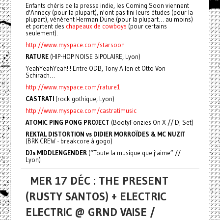
Enfants chéris de la presse indie, les Coming Soon viennent
d'Annecy (pour la plupart), n'ont pas fini leurs études (pour la
plupart), vénèrent Herman Düne (pour la plupart… au moins)
et portent des
chapeaux de cowboys
(pour certains
seulement).
http://www.myspace.com/starsoon
RATURE
(HIP-HOP NOISE BIPOLAIRE, Lyon)
YeahYeahYeah!!! Entre ODB, Tony Allen et Otto Von
Schirach…
http://www.myspace.com/rature1
CASTRATI
(rock gothique, Lyon)
http://www.myspace.com/castratimusic
ATOMIC PING PONG PROJECT
(BootyFonzies On X // Dj Set)
REKTAL DISTORTION vs DIDIER MORROÏDES & MC NUZIT
(BRK CREW - breakcore à gogo)
DJs MIDDLENGENDER
(“Toute la musique que j'aime” //
Lyon)
MER 17 DÉC : THE PRESENT
(RUSTY SANTOS) + ELECTRIC
ELECTRIC @ GRND VAISE /