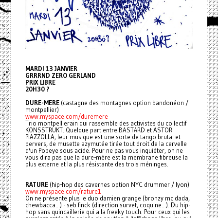
MARDI 13 JANVIER
GRRRND ZERO GERLAND
PRIX LIBRE
20H30 ?
DURE-MERE
(castagne des montagnes option bandonéon /
montpellier)
www.myspace.com/duremere
Trio montpellierain qui rassemble des activistes du collectif
KONSSTRUKT. Quelque part entre BASTÄRD et ASTOR
PIAZZOLLA, leur musique est une sorte de tango brutal et
pervers, de musette azymutée tirée tout droit de la cervelle
d'un Popeye sous acide. Pour ne pas vous inquiéter, on ne
vous dira pas que la dure-mère est la membrane fibreuse la
plus externe et la plus résistante des trois méninges.
RATURE
(hip-hop des cavernes option NYC drummer / lyon)
www.myspace.com/rature1
On ne présente plus le duo damien grange (bronzy mc dada,
chewbacca...) - seb finck (direction survet, coquine...). Du hip-
hop sans quincaillerie qui a la freeky touch. Pour ceux qui les