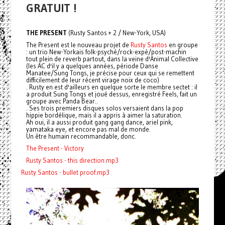
GRATUIT !
THE PRESENT
(Rusty Santos + 2 / New-York, USA)
The Present est le nouveau projet de
Rusty Santos
en groupe
: un trio New-Yorkais folk-psyché/rock-expé/post-machin
tout plein de reverb partout, dans la veine d'Animal Collective
(les AC d'il y a quelques années, période Danse
Manatee/Sung Tongs, je précise pour ceux qui se remettent
difficilement de leur récent virage noix de coco)
. Rusty en est d'ailleurs en quelque sorte le membre sectet : il
a produit Sung Tongs et joué dessus, enregistré Feels, fait un
groupe avec Panda Bear..
. Ses trois premiers disques solos versaient dans la pop
hippie bordélique, mais il a appris à aimer la saturation.
Ah oui, il a aussi produit gang gang dance, ariel pink,
yamataka eye, et encore pas mal de monde.
Un être humain recommandable, donc.
The Present - Victory
Rusty Santos - this direction.mp3
Rusty Santos - bullet proof.mp3