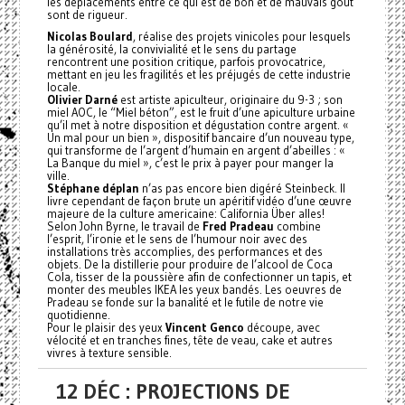
les déplacements entre ce qui est de bon et de mauvais goût
sont de rigueur.
Nicolas Boulard
, réalise des projets vinicoles pour lesquels
la générosité, la convivialité et le sens du partage
rencontrent une position critique, parfois provocatrice,
mettant en jeu les fragilités et les préjugés de cette industrie
locale.
Olivier Darné
est artiste apiculteur, originaire du 9-3 ; son
miel AOC, le “Miel béton”, est le fruit d’une apiculture urbaine
qu’il met à notre disposition et dégustation contre argent. «
Un mal pour un bien », dispositif bancaire d’un nouveau type,
qui transforme de l’argent d’humain en argent d’abeilles : «
La Banque du miel », c’est le prix à payer pour manger la
ville.
Stéphane déplan
n’as pas encore bien digéré Steinbeck. Il
livre cependant de façon brute un apéritif vidéo d’une œuvre
majeure de la culture americaine: California Über alles!
Selon John Byrne, le travail de
Fred Pradeau
combine
l’esprit, l’ironie et le sens de l’humour noir avec des
installations très accomplies, des performances et des
objets. De la distillerie pour produire de l’alcool de Coca
Cola, tisser de la poussière afin de confectionner un tapis, et
monter des meubles IKEA les yeux bandés. Les oeuvres de
Pradeau se fonde sur la banalité et le futile de notre vie
quotidienne.
Pour le plaisir des yeux
Vincent Genco
découpe, avec
vélocité et en tranches fines, tête de veau, cake et autres
vivres à texture sensible.
12 DÉC : PROJECTIONS DE