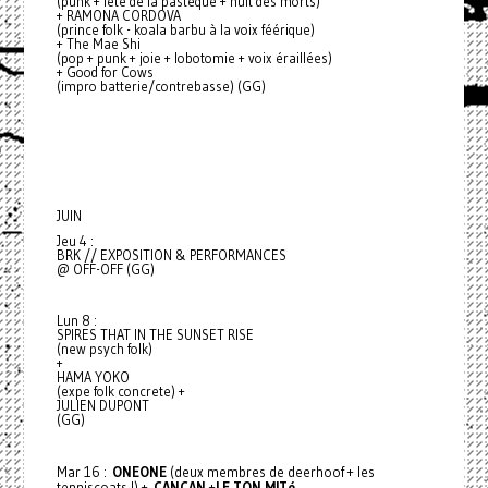
(punk + fête de la pastèque + nuit des morts)
+ RAMONA CORDOVA
(prince folk - koala barbu à la voix féérique)
+ The Mae Shi
(pop + punk + joie + lobotomie + voix éraillées)
+ Good for Cows
(impro batterie/contrebasse) (GG)
JUIN
Jeu 4 :
BRK // EXPOSITION & PERFORMANCES
@ OFF-OFF (GG)
Lun 8 :
SPIRES THAT IN THE SUNSET RISE
(new psych folk)
+
HAMA YOKO
(expe folk concrete) +
JULIEN DUPONT
(GG)
Mar 16 :
ONEONE
(
deux membres de deerhoof + les
tenniscoats !
) +
CANCAN
+
LE TON MITé