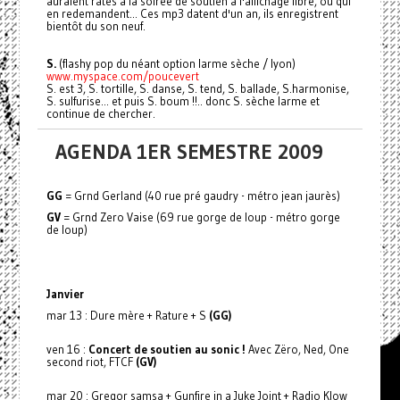
auraient ratés à la soirée de soutien à l'affichage libre, ou qui
en redemandent... Ces mp3 datent d'un an, ils enregistrent
bientôt du son neuf.
S.
(flashy pop du néant option larme sèche / lyon)
www.myspace.com/poucevert
S. est 3, S. tortille, S. danse, S. tend, S. ballade, S.harmonise,
S. sulfurise... et puis S. boum !!.. donc S. sèche larme et
continue de chercher.
AGENDA 1ER SEMESTRE 2009
GG
= Grnd Gerland (40 rue pré gaudry - métro jean jaurès)
GV
= Grnd Zero Vaise (69 rue gorge de loup - métro gorge
de loup)
Janvier
mar 13 : Dure mère + Rature + S
(GG)
ven 16 :
Concert de soutien au sonic !
Avec Zëro, Ned, One
second riot, FTCF
(GV)
mar 20 : Gregor samsa + Gunfire in a Juke Joint + Radio Klow