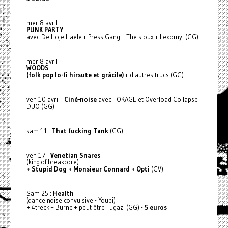
mer 8 avril :
PUNK PARTY
avec De Hoje Haele + Press Gang + The sioux + Lexomyl (GG)
mer 8 avril :
WOODS
(folk pop lo-fi hirsute et grâcile)
+ d'autres trucs (GG)
ven 10 avril :
Ciné-noise
avec TOKAGE et Overload Collapse
DUO (GG)
sam 11 :
That fucking Tank
(GG)
ven 17 :
Venetian Snares
(king of breakcore)
+ Stupid Dog + Monsieur Connard + Opti
(GV)
Sam 25 :
Health
(dance noise convulsive - Youpi)
+
4treck + Burne + peut être Fugazi (GG) -
5 euros