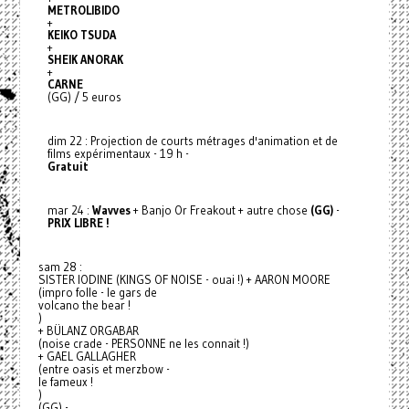
METROLIBIDO
+
KEIKO TSUDA
+
SHEIK ANORAK
+
CARNE
(GG) / 5 euros
dim 22 : Projection de courts métrages d'animation et de
films expérimentaux - 19 h -
Gratuit
mar 24 :
Wavves
+ Banjo Or Freakout + autre chose
(GG)
-
PRIX LIBRE !
sam 28 :
SISTER IODINE (KINGS OF NOISE - ouai !) + AARON MOORE
(impro folle - le gars de
volcano the bear !
)
+ BÜLANZ ORGABAR
(noise crade - PERSONNE ne les connait !)
+ GAEL GALLAGHER
(entre oasis et merzbow -
le fameux !
)
(GG) -