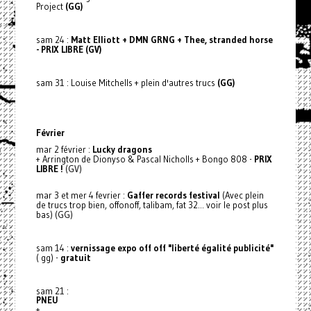
Project
(GG)
sam 24 :
Matt Elliott + DMN GRNG + Thee, stranded horse
- PRIX LIBRE (GV)
sam 31 : Louise Mitchells + plein d'autres trucs
(GG)
Février
mar 2 février :
Lucky dragons
+ Arrington de Dionyso & Pascal Nicholls + Bongo 808 -
PRIX
LIBRE !
(GV)
mar 3 et mer 4 fevrier :
Gaffer records festival
(Avec plein
de trucs trop bien, offonoff, talibam, fat 32... voir le post plus
bas) (GG)
sam 14 :
vernissage expo off off "liberté égalité publicité"
( gg) -
gratuit
sam 21 :
PNEU
+