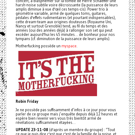
concert, à blasphémer sur la tombe de Pierre Schaeffer une
harsh-noise subtile voire décroissante (la puissance de leurs
amplis diminue à vue d'œil ces temps-cis). Power trio à
géométrie variable, armé de quelques toms, guitares,
pédales d'effets rudimentaires (et pourtant indispensables),
cette dream-team aux origines douteuses (Royaume Uni,
Nancy et surtout Grenoble) tend, au fil du temps et des
années (oui des années déjà) à rallonger son set qui peut
excéder aujourd'hui les 45 minutes… de bonheur pour nos
tympans (cf. diminution de la puissance de leurs amplis).
Motherfucking posséde un
myspace
.
Robin Friday
Je ne possède pas suffisamment d’infos à ce jour pour vous
parler de ce groupe mais j’enquête depuis déjà 12 heures et
espère bien revenir vers vous très bientôt armé de
révélations suffisamment étayées…
UPDATE 23-11-08
(d'après un membre du groupe) : “Tout
ce que je puis dire c'est que c'est de la famille de la noise, et