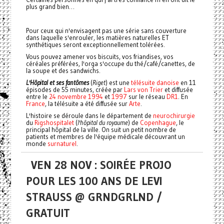
plus grand bien…
Pour ceux qui n'envisagent pas une série sans couverture
dans laquelle s'enrouler, les matières naturelles ET
synthétiques seront exceptionnellement tolérées.
Vous pouvez amener vos biscuits, vos friandises, vos
céréales préférées, l'orga s'occupe du thé/café/canettes, de
la soupe et des sandwichs.
L'Hôpital et ses fantômes
(
Riget
) est une
télésuite
danoise
en 11
épisodes de 55 minutes, créée par
Lars von Trier
et diffusée
entre le
24
novembre
1994
et
1997
sur le réseau
DR1
. En
France
, la télésuite a été diffusée sur
Arte
.
L'histoire se déroule dans le département de
neurochirurgie
du
Rigshospitalet
(
l'hôpital du royaume
) de
Copenhague
, le
principal hôpital de la ville. On suit un petit nombre de
patients et membres de l'équipe médicale découvrant un
monde
surnaturel
.
VEN 28 NOV : SOIRÉE PROJO
POUR LES 100 ANS DE LEVI
STRAUSS @ GRNDGRLND /
GRATUIT