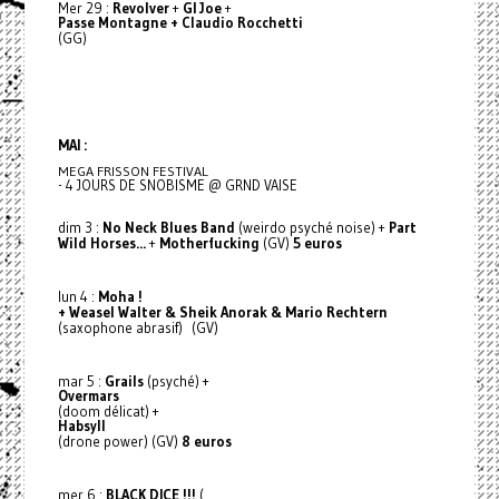
Mer 29 :
Revolver
+
GI Joe
+
Passe Montagne + Claudio Rocchetti
(GG)
MAI :
MEGA FRISSON FESTIVAL
- 4 JOURS DE SNOBISME @ GRND VAISE
dim 3 :
No Neck Blues Band
(weirdo psyché noise) +
Part
Wild Horses...
+
Motherfucking
(GV)
5 euros
lun 4 :
Moha !
+ Weasel Walter
& Sheik Anorak
& Mario Rechtern
(saxophone abrasif) (GV)
mar 5 :
Grails
(psyché) +
Overmars
(doom délicat) +
Habsyll
(drone power) (GV)
8 euros
mer 6 :
BLACK DICE !!!
(