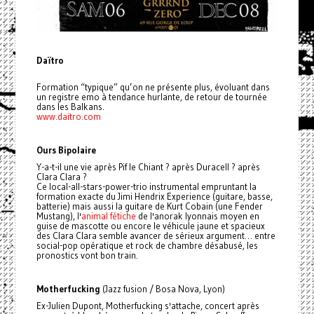
Daïtro
Formation “typique” qu’on ne présente plus, évoluant dans
un registre emo à tendance hurlante, de retour de tournée
dans les Balkans.
www.daitro.com
Ours Bipolaire
Y-a-t-il une vie après Pif le Chiant ? après Duracell ? après
Clara Clara ?
Ce local-all-stars-power-trio instrumental empruntant la
formation exacte du Jimi Hendrix Experience (guitare, basse,
batterie) mais aussi la guitare de Kurt Cobain (une Fender
Mustang), l'
animal fétiche
de l'anorak lyonnais moyen en
guise de mascotte ou encore le véhicule jaune et spacieux
des Clara Clara semble avancer de sérieux argument… entre
social-pop opératique et rock de chambre désabusé, les
pronostics vont bon train.
Motherfucking
(Jazz fusion / Bosa Nova, Lyon)
Ex-Julien Dupont, Motherfucking s'attache, concert après