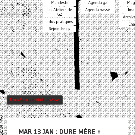
Manifeste
Agenda gz
Mag
les Ateliers de
Agenda passé
Ima
GZ
Archiv
Infos pratiques
Cha
Rejoindre gz
Nous Soutenir Via HelloAsso
MAR 13 JAN : DURE MÈRE +