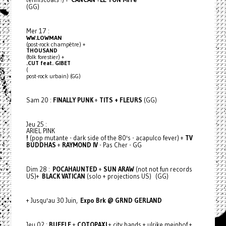
(GG)
Mer 17 :
WW.LOWMAN
(post-rock champêtre) +
THOUSAND
(folk forestier) +
.CUT feat. GIBET
(
post-rock urbain) (GG)
Sam 20 :
FINALLY PUNK
+
TITS + FLEURS
(GG)
Jeu 25 :
ARIEL PINK
!
(pop mutante - dark side of the 80's - acapulco fever) +
TV
BUDDHAS
+
RAYMOND IV
- Pas Cher - GG
Dim 28 :
POCAHAUNTED
+
SUN ARAW
(not not fun records
US)+
BLACK VATICAN
(solo + projections US) (GG)
+ Jusqu'au 30 Juin,
Expo Brk @ GRND GERLAND
Jeu 02 :
BUFFLE
+
COTOPAXI
+ city hands + ulrike meinhof +