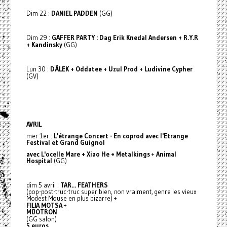
Dim 22 :
DANIEL PADDEN
(GG)
Dim 29 :
GAFFER PARTY : Dag Erik Knedal Andersen + R.Y.R
+ Kandinsky
(GG)
Lun 30 :
DÄLEK + Oddatee + Uzul Prod + Ludivine Cypher
(GV)
AVRIL
mer 1er :
L'étrange Concert - En coprod avec l'Etrange
Festival et Grand Guignol
avec L'ocelle Mare + Xiao He + Metalkings
+
Animal
Hospital
(GG)
dim 5 avril :
TAR... FEATHERS
(pop-post-truc-truc super bien, non vraiment, genre les vieux
Modest Mouse en plus bizarre) +
FILIA MOTSA
+
MIJOTRON
(GG salon)
5 euros