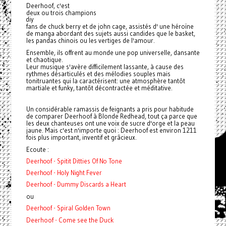
Deerhoof, c'est
deux ou trois champions
diy
fans de chuck berry et de john cage, assistés d' une héroïne
de manga abordant des sujets aussi candides que le basket,
les pandas chinois ou les vertiges de l'amour.
Ensemble, ils offrent au monde une pop universelle, dansante
et chaotique.
Leur musique s'avère difficilement lassante, à cause des
rythmes désarticulés et des mélodies souples mais
tonitruantes qui la caractérisent: une atmosphère tantôt
martiale et funky, tantôt décontractée et méditative.
Un considérable ramassis de feignants a pris pour habitude
de comparer Deerhoof à Blonde Redhead, tout ça parce que
les deux chanteuses ont une voix de sucre d'orge et la peau
jaune. Mais c'est n'importe quoi : Deerhoof est environ 1211
fois plus important, inventif et grâcieux.
Ecoute :
Deerhoof - Spitit Ditties Of No Tone
Deerhoof - Holy Night Fever
Deerhoof - Dummy Discards a Heart
ou
Deerhoof - Spiral Golden Town
Deerhoof - Come see the Duck