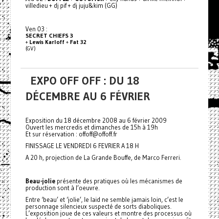
villedieu + dj pif + dj juju&kim (GG)
Ven 03 :
SECRET CHIEFS 3
+
Lewis Karloff
+
Fat 32
(GV)
EXPO OFF OFF : DU 18
DÉCEMBRE AU 6 FÉVRIER
Exposition du 18 décembre 2008 au 6 février 2009
Ouvert les mercredis et dimanches de 15h à 19h
Et sur réservation : offoff@offoff.fr
FINISSAGE LE VENDREDI 6 FEVRIER A 18 H
A 20 h, projection de La Grande Bouffe, de Marco Ferreri.
Beau-jolie
présente des pratiques où les mécanismes de
production sont à l’oeuvre.
Entre ‘beau’ et ‘jolie’, le laid ne semble jamais loin, c’est le
personnage silencieux suspecté de sorts diaboliques.
L’exposition joue de ces valeurs et montre des processus où