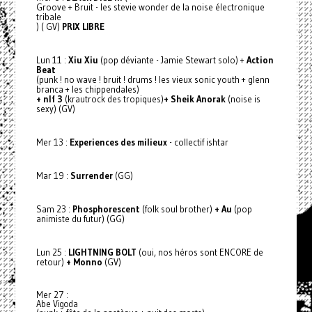
Groove + Bruit - les stevie wonder de la noise électronique
tribale
)
( GV)
PRIX LIBRE
Lun 11 :
Xiu Xiu
(pop déviante - Jamie Stewart solo) +
Action
Beat
(punk ! no wave ! bruit ! drums ! les vieux sonic youth + glenn
branca + les chippendales)
+ nlf 3
(krautrock des tropiques)
+
Sheik Anorak
(noise is
sexy) (GV)
Mer 13 :
Experiences des milieux
- collectif ishtar
Mar 19 :
Surrender
(GG)
Sam 23 :
Phosphorescent
(folk soul brother)
+ Au
(pop
animiste du futur) (GG)
Lun 25 :
LIGHTNING BOLT
(oui, nos héros sont ENCORE de
retour)
+ Monno
(GV)
Mer 27 :
Abe Vigoda