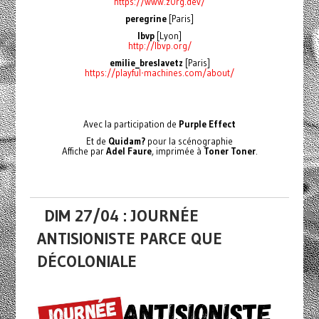
https://www.z0rg.dev/
peregrine
[Paris]
lbvp
[Lyon]
http://lbvp.org/
emilie_breslavetz
[Paris]
https://playful-machines.com/about/
Avec la participation de
Purple Effect
Et de
Quidam?
pour la scénographie
Affiche par
Adel Faure
, imprimée à
Toner Toner
.
DIM 27/04 : JOURNÉE
ANTISIONISTE PARCE QUE
DÉCOLONIALE