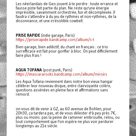
Les néerlandais de Geo jouent à te perdre : toute errance et
fausse piste fait partie du plan. Ne reste qu'une énergie
impréisible, savamment orchestrée, fun et décomplexée. Il
faudra s'attendre à du jeu de rythmes et non-rythmes, de la
dissonnance, et une irrésistible cowbell.
PRISE RAPIDE
(indie garage, Paris)
https://priserapide.bandcamp.com/album/s-t
Bien garage, bien addictif, du chant en français : ce trio
surrefficace est fait pour gonfler à bloc. On peut difficilement
faire plus frais !
AQUA TOFANA
(post punk, Paris)
https://mascararocks.bandcamp.com/album/miroirs
Les Aqua Tofana reviennent dans notre bon vieux hangar
célébrer leur nouveau disque, entre clairvoyante colère,
questions assénées en pleine face et affirmations sans
remord.
on vous dit de venir à GZ, au 60 avenue de Bohlen, pour
20h30, ça tardera pas, et de vous délester d'à peu près 7€,
plus ou moins. pas la peine de ramener embrouille, relou, ou
tout comportement que l'on espère ne plus voir perdurer
longtemps au 21e siècle.