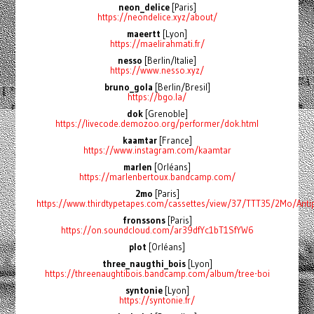
neon_delice
[Paris]
https://neondelice.xyz/about/
maeertt
[Lyon]
https://maelirahmati.fr/
nesso
[Berlin/Italie]
https://www.nesso.xyz/
bruno_gola
[Berlin/Bresil]
https://bgo.la/
dok
[Grenoble]
https://livecode.demozoo.org/performer/dok.html
kaamtar
[France]
https://www.instagram.com/kaamtar
marlen
[Orléans]
https://marlenbertoux.bandcamp.com/
2mo
[Paris]
https://www.thirdtypetapes.com/cassettes/view/37/TTT35/2Mo/Antip
fronssons
[Paris]
https://on.soundcloud.com/ar39dfYc1bT1SfYW6
plot
[Orléans]
three_naugthi_bois
[Lyon]
https://threenaughtibois.bandcamp.com/album/tree-boi
syntonie
[Lyon]
https://syntonie.fr/