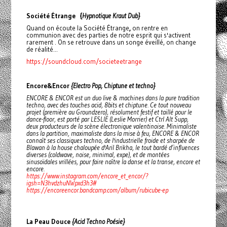
Société Étrange {
Hypnotique Kraut Dub}
Quand on écoute la Société Étrange
,
on rentre en
communion avec des parties de notre esprit qui s'activent
rarement . On se retrouve dans un songe éveillé, on change
de réalité...
https://soundcloud.com/societeetrange
Encore&Encor
{Electro Pop, Chiptune et techno}
ENCORE & ENCOR est un duo live & machines dans la pure tradition
techno, avec des touches acid, 8bits et chiptune. Ce tout nouveau
projet (première au Groundzero), résolument festif et taillé pour le
dance-floor, est porté par LESLIE (Leslie Morrier) et Ctrl Alt Supp,
deux producteurs de la scène électronique valentinoise. Minimaliste
dans la partition, maximaliste dans la mise à feu, ENCORE & ENCOR
connaît ses classiques techno, de l'industrielle froide et sharpée de
Blawan à la house chaloupée d'Aril Brikha, le tout bardé d’influences
diverses (coldwave, noise, minimal, expe), et de montées
sinusoïdales vrillées, pour faire naître la danse et la transe, encore et
encore.
https://www.instagram.com/encore_et_encor/?
igsh=N3hvdzhuNWpxd3h3#
https://encoreencor.bandcamp.com/album/rubicube-ep
La Peau Douce
{Acid Techno Poésie}