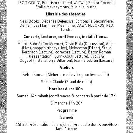
LEGIT GIRL DJ, Futurism restated, Waf Waf, Senior Coconut,
Émilie Maksaymous, Musique journal
Librairie des absent·es
Ness Books, Dépense Défensive, Éditions la Baconnière,
Demain Les Flammes, Mean time, DAWN RECORDS, H13,
Tendre
Concerts, Lectures, conférences, installations…
Mathis Sabrié (Conférence), David Bola (Discussion), Anina
(Live), happy birthday (Live), Melocoton (DJ set), Stella
Kerdraon (Lecture), corecore (Lecture), Beton Roman
(Présentation), Burn~Août (Lecture), 乃٥乃 &
Ougdol (Installation / Diffusion), Jeanne Lebrun (Lecture)
Ateliers
Beton Roman (Atelier prise de voix pour livre audio)
Sainte Claude (Stand de radio)
Horaires du sal00n
Samedi 14h-minuit (conférences & concerts à partir de 17h)
Dimanche 14h-20h
Programme
Samedi
15h30 : Présentation du projet de livre audio dont-vous-êtes-
lae-héro•ïne