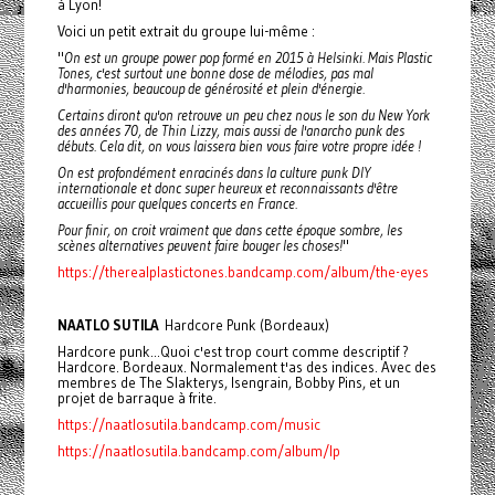
à Lyon!
Voici un petit extrait du groupe lui-même :
"
On est un groupe power pop formé en 2015 à Helsinki. Mais Plastic
Tones, c'est surtout une bonne dose de mélodies, pas mal
d'harmonies, beaucoup de générosité et plein d'énergie.
Certains diront qu'on retrouve un peu chez nous le son du New York
des années 70, de Thin Lizzy, mais aussi de l'anarcho punk des
débuts. Cela dit, on vous laissera bien vous faire votre propre idée !
On est profondément enracinés dans la culture punk DIY
internationale et donc super heureux et reconnaissants d'être
accueillis pour quelques concerts en France.
Pour finir, on croit vraiment que dans cette époque sombre, les
scènes alternatives peuvent faire bouger les choses!
"
https://therealplastictones.bandcamp.com/album/the-eyes
NAATLO SUTILA
Hardcore Punk (Bordeaux)
Hardcore punk...Quoi c'est trop court comme descriptif ?
Hardcore. Bordeaux. Normalement t'as des indices. Avec des
membres de The Slakterys, Isengrain, Bobby Pins, et un
projet de barraque à frite.
https://naatlosutila.bandcamp.com/music
https://naatlosutila.bandcamp.com/album/lp