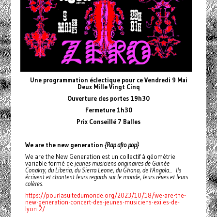
Une programmation éclectique pour ce Vendredi 9 Mai
Deux Mille Vingt Cinq
Ouverture des portes 19h30
Fermeture 1h30
Prix Conseillé 7 Balles
We are the new generation
{Rap afro pop}
We are the New Generation est un collectif à géométrie
variable formé de
jeunes musiciens originaires de Guinée
Conakry, du Liberia, du Sierra Leone, du Ghana, de l'Angola... Ils
écrivent et chantent leurs regards sur le monde, leurs rêves et leurs
colères.
https://pourlasuitedumonde.org/2023/10/18/we-are-the-
new-generation-concert-des-jeunes-musiciens-exiles-de-
lyon-2/