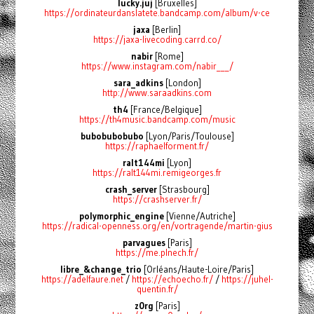
lucky.juj
[Bruxelles]
https://ordinateurdanslatete.bandcamp.com/album/v-ce
jaxa
[Berlin]
https://jaxa-livecoding.carrd.co/
nabir
[Rome]
https://www.instagram.com/nabir___/
sara_adkins
[London]
http://www.saraadkins.com
th4
[France/Belgique]
https://th4music.bandcamp.com/music
bubobubobubo
[Lyon/Paris/Toulouse]
https://raphaelforment.fr/
ralt144mi
[Lyon]
https://ralt144mi.remigeorges.fr
crash_server
[Strasbourg]
https://crashserver.fr/
polymorphic_engine
[Vienne/Autriche]
https://radical-openness.org/en/vortragende/martin-gius
parvagues
[Paris]
https://me.plnech.fr/
libre_&change_trio
[Orléans/Haute-Loire/Paris]
https://adelfaure.net
/
https://echoecho.fr/
/
https://juhel-
quentin.fr/
z0rg
[Paris]