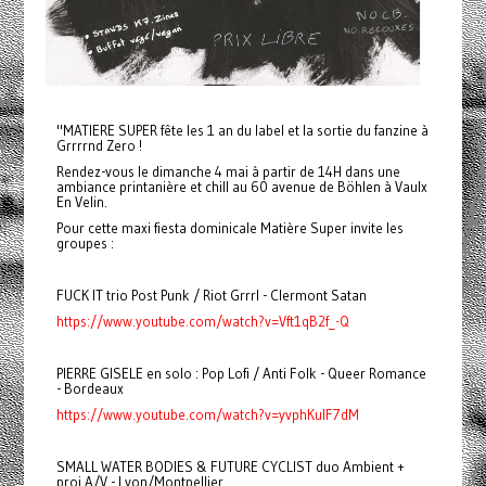
"MATIERE SUPER fête les 1 an du label et la sortie du fanzine à
Grrrrnd Zero !
Rendez-vous le dimanche 4 mai à partir de 14H dans une
ambiance printanière et chill au 60 avenue de Böhlen à Vaulx
En Velin.
Pour cette maxi fiesta dominicale Matière Super invite les
groupes :
FUCK IT trio Post Punk / Riot Grrrl - Clermont Satan
https://www.youtube.com/watch?v=Vft1qB2f_-Q
PIERRE GISELE en solo : Pop Lofi / Anti Folk - Queer Romance
- Bordeaux
https://www.youtube.com/watch?v=yvphKulF7dM
SMALL WATER BODIES & FUTURE CYCLIST duo Ambient +
proj A/V - Lyon/Montpellier