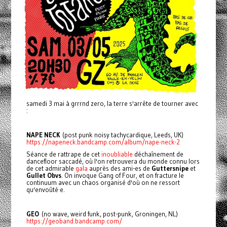
samedi 3 mai à grrrnd zero, la terre s'arrête de tourner avec
:
NAPE NECK
(post punk noisy tachycardique, Leeds, UK)
https://napeneck.bandcamp.com/album/nape-neck-2
Séance de rattrape de cet
inoubliable
déchaînement de
dancefloor saccadé, où l'on retrouvera du monde connu lors
de cet admirable
gala
auprès des ami-es de
Guttersnipe
et
Gullet Obvs
. On invoque Gang of Four, et on fracture le
continuum avec un chaos organisé d'où on ne ressort
qu'envoûté·e.
GEO
(no wave, weird funk, post-punk, Groningen, NL)
https://geoband.bandcamp.com/