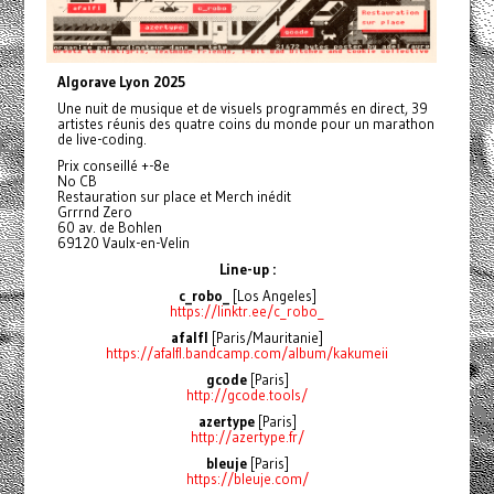
Algorave Lyon 2025
Une nuit de musique et de visuels programmés en direct, 39
artistes réunis des quatre coins du monde pour un marathon
de live-coding.
Prix conseillé +-8e
No CB
Restauration sur place et Merch inédit
Grrrnd Zero
60 av. de Bohlen
69120 Vaulx-en-Velin
Line-up :
c_robo_
[Los Angeles]
https://linktr.ee/c_robo_
afalfl
[Paris/Mauritanie]
https://afalfl.bandcamp.com/album/kakumeii
gcode
[Paris]
http://gcode.tools/
azertype
[Paris]
http://azertype.fr/
bleuje
[Paris]
https://bleuje.com/