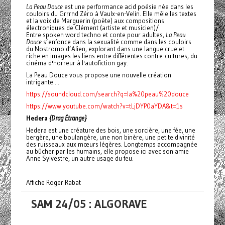
La Peau Douce
est une performance acid poésie née dans les
couloirs du Grrrnd Zéro à Vaulx-en-Velin. Elle mêle les textes
et la voix de Marguerin (poète) aux compositions
électroniques de Clément (artiste et musicien)/
Entre spoken word techno et conte pour adultes,
La Peau
Douce
s’enfonce dans la sexualité comme dans les couloirs
du Nostromo d’Alien, explorant dans une langue crue et
riche en images les liens entre différentes contre-cultures, du
cinéma d'horreur à l'autofiction gay.
La Peau Douce vous propose une nouvelle création
intrigante....
https://soundcloud.com/search?q=la%20peau%20douce
https://www.youtube.com/watch?v=tLjDYP0aYDA&t=1s
Hedera
{Drag Étrange}
Hedera est une créature des bois, une sorcière, une fée, une
bergère, une boulangère, une non binère, une petite divinité
des ruisseaux aux mœurs légères. Longtemps accompagnée
au bûcher par les humains, elle propose ici avec son amie
Anne Sylvestre, un autre usage du feu.
Affiche Roger Rabat
SAM 24/05 : ALGORAVE