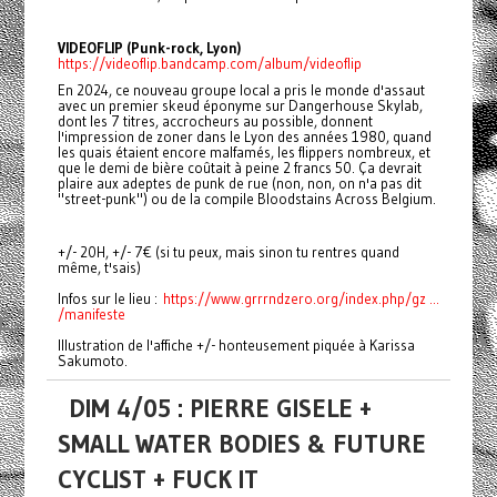
VIDEOFLIP (Punk-rock, Lyon)
https://videoflip.bandcamp.com/album/videoflip
En 2024, ce nouveau groupe local a pris le monde d'assaut
avec un premier skeud éponyme sur Dangerhouse Skylab,
dont les 7 titres, accrocheurs au possible, donnent
l'impression de zoner dans le Lyon des années 1980, quand
les quais étaient encore malfamés, les flippers nombreux, et
que le demi de bière coûtait à peine 2 francs 50. Ça devrait
plaire aux adeptes de punk de rue (non, non, on n'a pas dit
"street-punk") ou de la compile Bloodstains Across Belgium.
+/- 20H, +/- 7€ (si tu peux, mais sinon tu rentres quand
même, t'sais)
Infos sur le lieu :
https://www.grrrndzero.org/index.php/gz ...
/manifeste
Illustration de l'affiche +/- honteusement piquée à Karissa
Sakumoto.
DIM 4/05 : PIERRE GISELE +
SMALL WATER BODIES & FUTURE
CYCLIST + FUCK IT