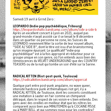
Samedi 19 avril à Grrnd Zero :
LEOPARDO (Indie-pop psychédélique, Fribourg)
https://leopardoshallo.bandcamp.com/album/side-a-side-b
Après un excellent concert à Lyon en 2021, auquel pas
grand-monde n'avait assisté car il se tenait le 8 décembre
dans un quartier où personne ne zone, les Suisses de
LEOPARDO reviennent fêter la sortie de leur nouvel album,
"SIDE A/ SIDE B", dont le titre est issu d'un brainstorming
qu'on imagine épuisant. Le qualificatif "indie-pop
psychédélique" est à la fois approprié et réducteur pour ce
groupe unique en son genre, où l'on entends aussi bien des
réminiscences du VELVET UNDERGROUND que des COUNTRY
TEASERS ou de la nuit qui tombe un soir d'été sur la Sarine.
RADICAL KITTEN (Riot-post-punk, Toulouse)
https://radicalkitten.bandcamp.com/album/uppercat
Quelque part entre post-punk angulaire, no wave queer,
intensité hardcore punk et thématiques riot girl, il y a
RADICAL KITTEN, de Toulouse, dont les concerts constituent
une invitation à sauter en l'air comme un chimpanzé
détraqué, dans le respect de ses voisin-e-s bien entendu. Des
gens avec des oreilles en meilleur état que les nôtres les
comparent aussi bien aux MINUTEMEN qu'à COCAINE PISSE
ou à MARY BELL, et qui sommes-nous pour les contredire?