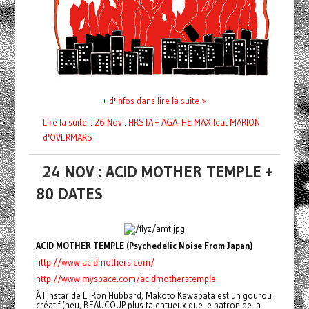
+ d'infos dans lire la suite >
Lire la suite : 26 Nov : HRSTA + AGATHE MAX feat MARION
d'OVERMARS
24 NOV : ACID MOTHER TEMPLE +
80 DATES
ACID MOTHER TEMPLE (Psychedelic Noise From Japan)
http://www.acidmothers.com/
http://www.myspace.com/acidmotherstemple
À l'instar de L. Ron Hubbard, Makoto Kawabata est un gourou
créatif (heu, BEAUCOUP plus talentueux que le patron de la