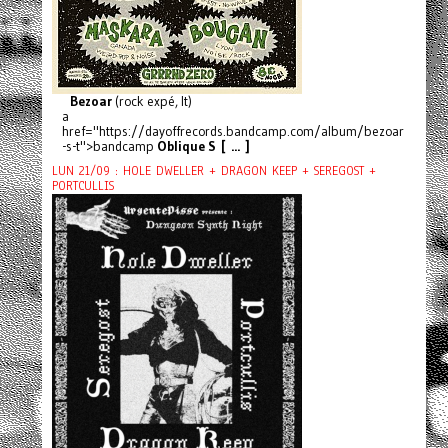
Bezoar
(rock expé, It)
a
href="https://dayoffrecords.bandcamp.com/album/bezoar
-s-t">bandcamp
Oblique S [ ... ]
LUN 21/09 : HOLE DWELLER + DRAGON KEEP + SEREGOST +
PORTCULLIS