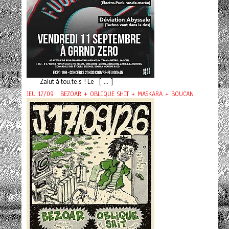
Zalut à tou.te.s ! Le [ ... ]
JEU 17/09 : BEZOAR + OBLIQUE SHIT + MASKARA + BOUCAN