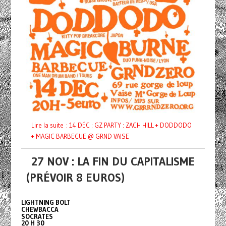
Lire la suite : 14 DÉC : GZ PARTY : ZACH HILL + DODDODO
+ MAGIC BARBECUE @ GRND VAISE
27 NOV : LA FIN DU CAPITALISME
(PRÉVOIR 8 EUROS)
LIGHTNING BOLT
CHEWBACCA
SOCRATES
20 H 30