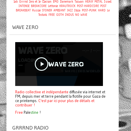
lab
Grrrnd Zero et le Clacson
EMO
Danemark
Taiwan
HEAVY METAL
Israel
INTENSE
BREAKCORE
Lettonie
KRAUTROCK
POST-HARDCORE
POST
BREAKBEAT
Russie
STONER
AMBIANT
JAZZ
Ibiza
POST-PUNK
HARD
Le
Tostaki
FREE
GOTH
INDUS
NO WAVE
WAVE ZERO
Radio collective et indépendante
diffusée via internet et
FM, depuis mer et terre pendant la flotille pour Gaza de
ce printemps.
C'est par ici pour plus de détails et
contribuer !
Free
Pale
stine
!
GRRRND RADIO