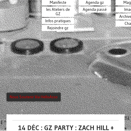
Manifeste
Agenda gz
Mag
les Ateliers de
Agenda passé
Ima
GZ
Archiv
Infos pratiques
Cha
Rejoindre gz
Nous Soutenir Via HelloAsso
14 DÉC : GZ PARTY : ZACH HILL +