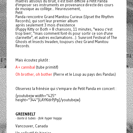
maîtres absolus du bruit, il est bien difficile à Petit
Panda
d'imposer ses instruments en provenance directe des cours
de musique au collège... Heureusement,
Petit
Panda
rencontre Grand Manitou Curieux (Upset the Rhythm
Records), qui sort leur premier album
après seulement 3 mois d'existence
(Puppy Kitty or Both = 8 chansons, 11 minutes, "waou c'est
trop bien', "mais comment font-ils pour sortir ce son d'une
clarinette", et autres exclamations...). Suivront Festival of The
Ghosts et Insects Invaden, toujours chez Grand Manitou
Records.
Mais écoutez plutôt :
A + cannibal
(tube primitif)
Oh brother, oh bother
(Pierre et le Loup au pays des Pandas)
Observez la frénésie qui s'empare de Petit
Panda
en concert :
{youtubejw width="425"
height="344"}LAYKldrPjPg{/youtubejw}
GREENBELT
- boite à tubes - folk hyper happy
Vancouver, Canada
Un collectif de hippies