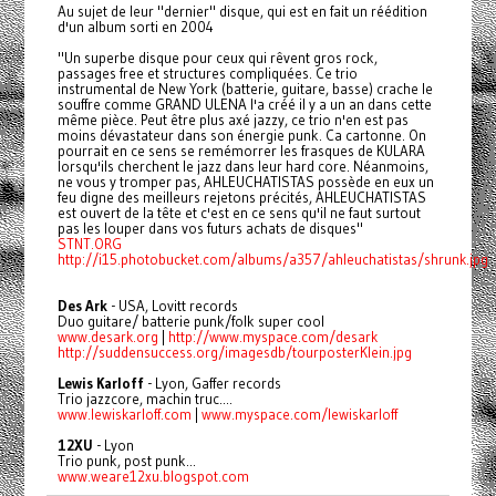
Au sujet de leur "dernier" disque, qui est en fait un réédition
d'un album sorti en 2004
"Un superbe disque pour ceux qui rêvent gros rock,
passages free et structures compliquées. Ce trio
instrumental de New York (batterie, guitare, basse) crache le
souffre comme GRAND ULENA l'a créé il y a un an dans cette
même pièce. Peut être plus axé jazzy, ce trio n'en est pas
moins dévastateur dans son énergie punk. Ca cartonne. On
pourrait en ce sens se remémorrer les frasques de KULARA
lorsqu'ils cherchent le jazz dans leur hard core. Néanmoins,
ne vous y tromper pas, AHLEUCHATISTAS possède en eux un
feu digne des meilleurs rejetons précités, AHLEUCHATISTAS
est ouvert de la tête et c'est en ce sens qu'il ne faut surtout
pas les louper dans vos futurs achats de disques"
STNT.ORG
http://i15.photobucket.com/albums/a357/ahleuchatistas/shrunk.jpg
Des Ark
- USA, Lovitt records
Duo guitare/ batterie punk/folk super cool
www.desark.org
|
http://www.myspace.com/desark
http://suddensuccess.org/imagesdb/tourposterKlein.jpg
Lewis Karloff
- Lyon, Gaffer records
Trio jazzcore, machin truc....
www.lewiskarloff.com
|
www.myspace.com/lewiskarloff
12XU
- Lyon
Trio punk, post punk...
www.weare12xu.blogspot.com