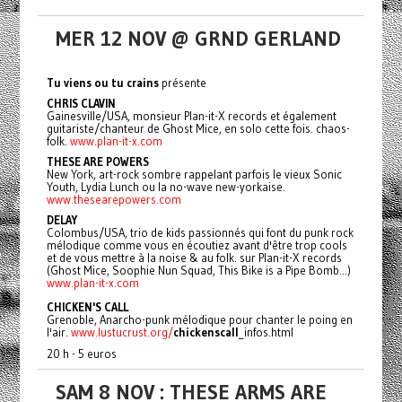
MER 12 NOV @ GRND GERLAND
Tu viens ou tu crains
présente
CHRIS CLAVIN
Gainesville/USA, monsieur Plan-it-X records et également
guitariste/chanteur de Ghost Mice, en solo cette fois. chaos-
folk.
www.plan-it-x.com
THESE
ARE
POWERS
New York, art-rock sombre rappelant parfois le vieux Sonic
Youth, Lydia Lunch ou la no-wave new-yorkaise.
www.thesearepowers.com
DELAY
Colombus/USA, trio de kids passionnés qui font du punk rock
mélodique comme vous en écoutiez avant d'être trop cools
et de vous mettre à la noise & au folk. sur Plan-it-X records
(Ghost Mice, Soophie Nun Squad, This Bike is a Pipe Bomb...)
www.plan-it-x.com
CHICKEN'S CALL
Grenoble, Anarcho-punk mélodique pour chanter le poing en
l'air.
www.lustucrust.org/
chickenscal
l
_infos.html
20 h - 5 euros
SAM 8 NOV : THESE ARMS ARE