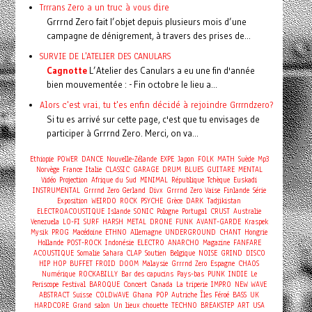
Trrrans Zero a un truc à vous dire
Grrrnd Zero fait l’objet depuis plusieurs mois d’une
campagne de dénigrement, à travers des prises de...
SURVIE DE L'ATELIER DES CANULARS
Cagnotte
L’Atelier des Canulars a eu une fin d'année
bien mouvementée : - Fin octobre le lieu a...
Alors c'est vrai, tu t'es enfin décidé à rejoindre Grrrndzero?
Si tu es arrivé sur cette page, c'est que tu envisages de
participer à Grrrnd Zero. Merci, on va...
Ethiopie
POWER
DANCE
Nouvelle-Zélande
EXPE
Japon
FOLK
MATH
Suède
Mp3
Norvège
France
Italie
CLASSIC
GARAGE
DRUM
BLUES
GUITARE
MENTAL
Vidéo
Projection
Afrique du Sud
MINIMAL
République Tchèque
Euskadi
INSTRUMENTAL
Grrrnd Zero Gerland
Divx
Grrrnd Zero Vaise
Finlande
Série
Exposition
WEIRDO
ROCK
PSYCHE
Grèce
DARK
Tadjikistan
ELECTROACOUSTIQUE
Islande
SONIC
Pologne
Portugal
CRUST
Australie
Venezuela
LO-FI
SURF
HARSH
METAL
DRONE
FUNK
AVANT-GARDE
Kraspek
Mysik
PROG
Macédoine
ETHNO
Allemagne
UNDERGROUND
CHANT
Hongrie
Hollande
POST-ROCK
Indonésie
ELECTRO
ANARCHO
Magazine
FANFARE
ACOUSTIQUE
Somalie
Sahara
CLAP
Soutien
Belgique
NOISE
GRIND
DISCO
HIP HOP
BUFFET FROID
DOOM
Malaysie
Grrrnd Zero
Espagne
CHAOS
Numérique
ROCKABILLY
Bar des capucins
Pays-bas
PUNK
INDIE
Le
Concert
Periscope
Festival
BAROQUE
Canada
La triperie
IMPRO
NEW WAVE
ABSTRACT
Suisse
COLDWAVE
Ghana
POP
Autriche
Îles Féroé
BASS
UK
HARDCORE
Grand salon
Un lieux chouette
TECHNO
BREAKSTEP
ART
USA