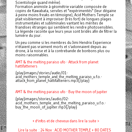
Scientologie quand même).
Formation animiste à géométrie variable composée de
copins de Kawabata, serviles et "expérimentés" (leur dégaine
à peine moins freaks en témoigne), Acid Mothers Temple se
plait visiblement à improviser (très fort) de longues plages
instrumentales et subliminales vantant les mérites de
friandises étranges qui semblent les rendre photosensibles.
La légende raconte que leurs yeux sont bridés afin de filtrer la
lumière du jour.
Un peu comme si les membres du Jimi Hendrix Experience
n'étaient pas vraiment morts et s'adonnaient depuis au
drone, à la noise et à la contrebande de
bonbons
plus ou
moins raisonnables.
AMT & the melting paraiso ufo - Attack from planet
hattifatteners
{play}images/stories/audio/01-
acid_mothers_temple_and_the_melting_paraiso_u.f.o.-
attack_from_planet_hattifatteners.mp3{/play}
AMT & the melting paraiso ufo - Buy the moon of jupiter
{play}images/stories/audio/02-
acid_mothers_temple_and_the_melting_paraiso_u.f.o.-
buy_the_moon_of_jupiter.mp3{/play}
+ d'infos et de cheveux dans lire la suite >
Lire la suite : 24 Nov : ACID MOTHER TEMPLE + 80 DATES