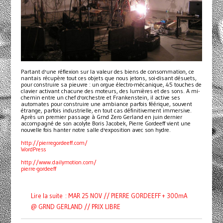
Partant d'une réflexion sur la valeur des biens de consommation, ce
nantais récupère tout ces objets que nous jetons, soi-disant désuets,
pour construire sa pieuvre : un orgue électro-mécanique, 45 touches de
clavier activant chacune des moteurs, des lumières et des sons. A mi-
chemin entre un chef d'orchestre et Frankenstein, il active ses
automates pour construire une ambiance parfois féérique, souvent
étrange, parfois industrielle, en tout cas définitivement immersive.
Après un premier passage à Grnd Zero Gerland en juin dernier
accompagné de son acolyte Boris Jacobek, Pierre Gordeeff vient une
nouvelle fois hanter notre salle d'exposition avec son hydre.
http://pierregordeeff.com/
WordPress
http://www.dailymotion.com/
pierre-gordeeff
Lire la suite : MAR 25 NOV // PIERRE GORDEEFF + 300mA
@ GRND GERLAND // PRIX LIBRE