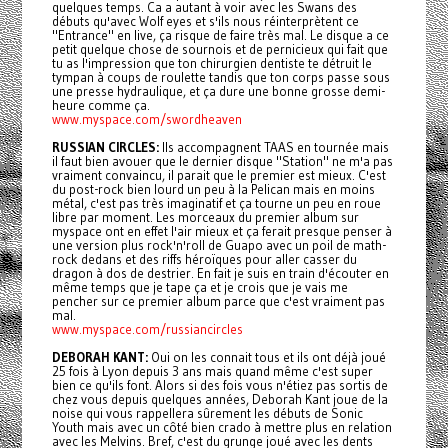
quelques temps. Ca a autant à voir avec les Swans des
débuts qu'avec Wolf eyes et s'ils nous réinterprètent ce
"Entrance" en live, ça risque de faire très mal. Le disque a ce
petit quelque chose de sournois et de pernicieux qui fait que
tu as l'impression que ton chirurgien dentiste te détruit le
tympan à coups de roulette tandis que ton corps passe sous
une presse hydraulique, et ça dure une bonne grosse demi-
heure comme ça.
www.myspace.com/swordheaven
RUSSIAN CIRCLES:
Ils accompagnent TAAS en tournée mais
il faut bien avouer que le dernier disque "Station" ne m'a pas
vraiment convaincu, il parait que le premier est mieux. C'est
du post-rock bien lourd un peu à la Pelican mais en moins
métal, c'est pas très imaginatif et ça tourne un peu en roue
libre par moment. Les morceaux du premier album sur
myspace ont en effet l'air mieux et ça ferait presque penser à
une version plus rock'n'roll de Guapo avec un poil de math-
rock dedans et des riffs héroïques pour aller casser du
dragon à dos de destrier. En fait je suis en train d'écouter en
même temps que je tape ça et je crois que je vais me
pencher sur ce premier album parce que c'est vraiment pas
mal.
www.myspace.com/russiancircles
DEBORAH KANT:
Oui on les connait tous et ils ont déjà joué
25 fois à Lyon depuis 3 ans mais quand même c'est super
bien ce qu'ils font. Alors si des fois vous n'étiez pas sortis de
chez vous depuis quelques années, Deborah Kant joue de la
noise qui vous rappellera sûrement les débuts de Sonic
Youth mais avec un côté bien crado à mettre plus en relation
avec les Melvins. Bref, c'est du grunge joué avec les dents