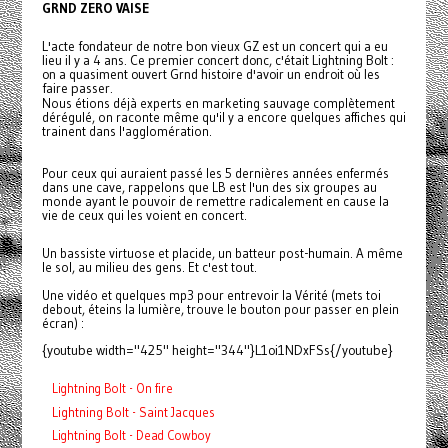
GRND ZERO VAISE
L'acte fondateur de notre bon vieux GZ est un concert qui a eu
lieu il y a 4 ans. Ce premier concert donc, c'était Lightning Bolt :
on a quasiment ouvert Grnd histoire d'avoir un endroit où les
faire passer.
Nous étions déjà experts en marketing sauvage complètement
dérégulé, on raconte même qu'il y a encore quelques affiches qui
trainent dans l'agglomération.
Pour ceux qui auraient passé les 5 dernières années enfermés
dans une cave, rappelons que
LB
est l'un des six groupes au
monde ayant le pouvoir de remettre radicalement en cause la
vie de ceux qui les voient en concert.
Un bassiste virtuose et placide, un batteur post-humain. A même
le sol, au milieu des gens. Et c'est tout.
Une vidéo et quelques mp3 pour entrevoir la Vérité (mets toi
debout, éteins la lumière, trouve le bouton pour passer en plein
écran) :
{youtube width="425" height="344"}L1oi1NDxFSs{/youtube}
Lightning Bolt - On fire
Lightning Bolt - Saint Jacques
Lightning Bolt - Dead Cowboy