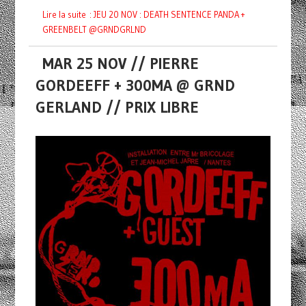
Lire la suite : JEU 20 NOV : DEATH SENTENCE PANDA +
GREENBELT @GRNDGRLND
MAR 25 NOV // PIERRE
GORDEEFF + 300MA @ GRND
GERLAND // PRIX LIBRE