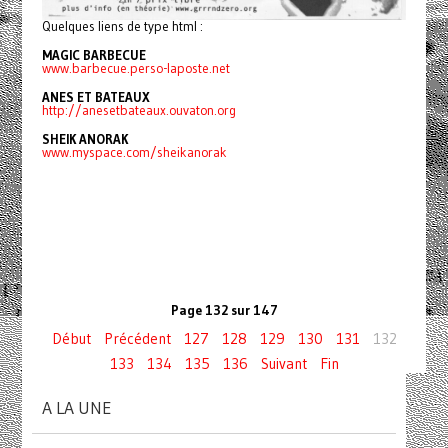
Quelques liens de type html :
MAGIC BARBECUE
www.barbecue.perso-laposte.net
ANES ET BATEAUX
http://anesetbateaux.ouvaton.org
SHEIK ANORAK
www.myspace.com/sheikanorak
Page 132 sur 147
Début
Précédent
127
128
129
130
131
132
133
134
135
136
Suivant
Fin
A LA UNE