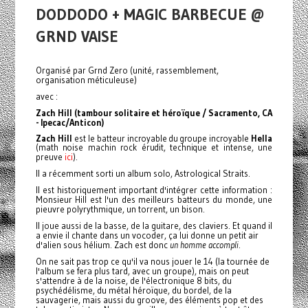
DODDODO + MAGIC BARBECUE @
GRND VAISE
Organisé par Grnd Zero (unité, rassemblement,
organisation méticuleuse)
avec :
Zach Hill
(tambour solitaire et héroïque / Sacramento, CA
- Ipecac/Anticon)
Zach Hill
est le batteur incroyable du groupe incroyable
Hella
(math noise machin rock érudit, technique et intense, une
ici
preuve
).
Il a récemment sorti un album solo, Astrological Straits.
Il est historiquement important d'intégrer cette information :
Monsieur Hill est l'un des meilleurs batteurs du monde, une
pieuvre polyrythmique, un torrent, un bison.
Il joue aussi de la basse, de la guitare, des claviers. Et quand il
a envie il chante dans un vocoder, ça lui donne un petit air
d'alien sous hélium. Zach est donc
un
homme accompli
.
On ne sait pas trop ce qu'il va nous jouer le 14 (la tournée de
l'album se fera plus tard, avec un groupe), mais on peut
s'attendre à de la noise, de l'électronique 8 bits, du
psychédélisme, du métal héroïque, du bordel, de la
sauvagerie, mais aussi du groove, des éléments pop et des