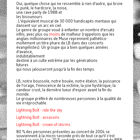
Oui, quelque chose qui ne ressemble à rien d'autre, qui broie
le punk, le hardcore, la noise,
une rave party de 1988 et
les bisounours
. L'équivalent musical de 30 000 handicapés mentaux qui
dansent sur un arc en ciel.
Le genre de groupe voué à enfanter un nombre d'ersatz
infini, avec plus ou
moins
de malheur (rappelons que les
anglais millionnaires de Muse reprennent pathético-
mollement un titre phare de LB dans des concerts
évangélistes). Un groupe qui a bien quelques années
d'avance,
indubitablement
destiné à un culte extrême par les générations
futures
qui nous jalouseront jusqu'à la fin des temps.
LB
, notre boussole, notre bouée, notre étalon, la puissance
de l'orage, l'innocence de la victime, la joie hystérique, la
candeur crust, la dernière lueur d'espoir avant la fin du
monde.
Le groupe préféré de nombreuses personnes à la qualité de
vie irréprochable.
Lightning Bolt - ride the sky
Lightning Bolt - assassins
Lightning Bolt - crown of storms
80 % des personnes présentes au concert de 2004 se
souviennent à la micro-seconde près de tout ce qu'il s'est
passé ce soir là. Les 20 % restants ne se souviennent de RIEN.