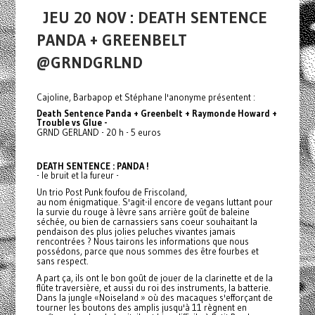
JEU 20 NOV : DEATH SENTENCE
PANDA + GREENBELT
@GRNDGRLND
Cajoline, Barbapop et Stéphane l'anonyme présentent :
Death Sentence Panda + Greenbelt + Raymonde Howard +
Trouble vs Glue
-
GRND GERLAND - 20 h - 5 euros
DEATH SENTENCE : PANDA !
- le bruit et la fureur -
Un trio Post Punk foufou de Friscoland,
au nom énigmatique. S'agit-il encore de vegans luttant pour
la survie du rouge à lèvre sans arrière goût de baleine
séchée, ou bien de carnassiers sans coeur souhaitant la
pendaison des plus jolies peluches vivantes jamais
rencontrées ? Nous tairons les informations que nous
possédons, parce que nous sommes des être fourbes et
sans respect.
A part ça, ils ont le bon goût de jouer de la clarinette et de la
flûte traversière, et aussi du roi des instruments, la batterie.
Dans la jungle «Noiseland » où des macaques s'efforçant de
tourner les boutons des amplis jusqu'à 11 règnent en