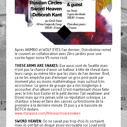
Après AKIMBO et WOLF EYES l'an dernier, Ostrobotnie remet
le couvert en collaboration avec Zéro jardins pour une
soirée hyper noise VS noise rock.
THESE ARMS ARE SNAKES:
Eux aussi sont de Seattle mais
n'ont pas la chance d'avoir un batteur à tête de cheval dans
leurs rangs au même titre que les stars de l'an dernier. Bref,
ça ne les empêche pas d'envoyer un gros post-punk par
moment plus ou moins mathématique, mais surtout très
accrocheur. Le genre de groupe qui a mis longtemps à
accoucher d'un album correct (c'est maintenant chose faite
avec le très bon Easter et le petit dernier Tail swallower and
Dove) mais qui n'a jamais volé sa réputation scénique. Le
chanteur a beau en faire des caisses ça fonctionne de la
première à la dernière minute. Et puis y a le bassiste de
BOTCH dedans.
www.myspace.com/thesearmsaresnakes
SWORD HEAVEN:
On ne savait pas trop d'où ils sortaient
mais ils ont fait un disque assez incroyable sur Load voilà