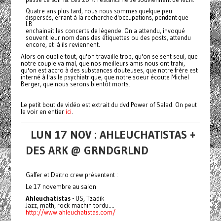
Quatre ans plus tard, nous nous sommes quelque peu
dispersés, errant à la recherche d'occupations, pendant que
LB
enchainait les concerts de légende. On a attendu, invoqué
souvent leur nom dans des étiquettes ou des posts, attendu
encore, et là ils reviennent.
Alors on oublie tout, qu'on travaille trop, qu'on se sent seul, que
notre couple va mal, que nos meilleurs amis nous ont trahi,
qu'on est accro à des substances douteuses, que notre frère est
interné à l'asile psychiatrique, que notre soeur écoute Michel
Berger, que nous serons bientôt morts.
Le petit bout de vidéo est extrait du dvd Power of Salad. On peut
le voir en entier
ici
.
LUN 17 NOV : AHLEUCHATISTAS +
DES ARK @ GRNDGRLND
Gaffer et Daïtro crew présentent :
Le 17 novembre au salon
Ahleuchatistas
- US, Tzadik
Jazz, math, rock machin tordu....
http://www.ahleuchatistas.com/