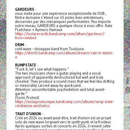
GARDEURS
-
vous invite pour une expérience exceptionnelle de DUB ,
Notre domaine s’étend sur 45 pistes bien entretenues,
desservies par des mécaniques performantes. Peu importe
votre niveau, GARDEURS a quelque chose à vous offrir. Kate
FLetcheur + Aymeric Hainaux
https://isolarecords.bandcamp.com/album/gardeurs?
from=embed
DRIM
-
cold wave - shoegaze band from Toulouse.
https://drim0.bandcamp.com/album/dreams-rain-in-minds-
e
RUMPSTATE
-
“Fuck it, let’s see what happens.”
The two musicians share a guitar playing and a vocal
approach of apparently destructured but well and truly
chiseled. They produce a sound mass that we feel like drifting
or inexorably carried away by quicksand...
Attention: uncomfortable psychedelism and total avant-
garde."
(Sonic Protest)
https://nolagosmusique.bandcamp.com/album/rump-state-
retaliation-aesthetics
TRAIT D'UNION
-
Créé en 2024 ou avant peut-être, trait d'union est un projet
solo de new wave lorgnant vers le synth-punk et la froideur.
Après quelques sorties et concerts en 2024, il revient cette