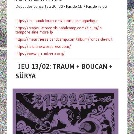
Début des concerts à 20h30 - Pas de CB / Pas de relou
https://m.soundcloud.com/anomaliemagnetique
https://crapouletrecords.bandcamp.com/album/in-
tempore-sine-mora-lp
https://meurtrieres.bandcamp.com/album/ronde-de-nuit
https://laluttine.wordpress.com/
https://www.grrrndzero.org/
JEU 13/02: TRAUM + BOUCAN +
SÜRYA