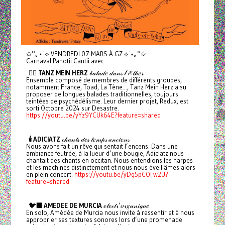
✩°｡⋆˙⟡ VENDREDI 07 MARS À GZ ⟡˙⋆｡°✩
Carnaval Panotii Cantii avec :
❤️‍🔥 TANZ MEIN HERZ
𝒷𝒶𝓁𝒶𝒹𝑒 𝒹𝒶𝓃𝓈 𝓁’ℰ𝓉𝒽𝑒𝓇
Ensemble composé de membres de différents groupes,
notamment France, Toad, La Tène..., Tanz Mein Herz a su
proposer de longues balades traditionnelles, toujours
teintées de psychédélisme. Leur dernier projet, Redux, est
sorti Octobre 2024 sur Desastre.
https://youtu.be/yYz9YCUk64E?feature=shared
🕯️ ADICIATZ
𝒸𝒽𝒶𝓃𝓉𝓈 𝒹𝑒𝓈 𝓉𝑒𝓂𝓅𝓈 𝒶𝓃𝒸𝒾𝑒𝓃𝓈
Nous avons fait un rêve qui sentait l’encens. Dans une
ambiance feutrée, à la lueur d’une bougie, Adiciatz nous
chantait des chants en occitan. Nous entendions les harpes
et les machines distinctement et nous nous éveillâmes alors
en plein concert.
https://youtu.be/yDg5pCOFw2U?
feature=shared
🐦‍⬛ AMEDEE DE MURCIA
𝑒𝓁𝑒𝒸𝓉𝓇’𝑜𝓇𝑔𝒶𝓃𝒾𝓆𝓊𝑒
En solo, Amédée de Murcia nous invite à ressentir et à nous
approprier ses textures sonores lors d’une promenade