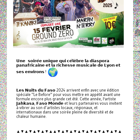
𝗨𝗻𝗲 𝘀𝗼𝗶𝗿𝗲́𝗲 𝘂𝗻𝗶𝗾𝘂𝗲 𝗾𝘂𝗶 𝗰𝗲́𝗹𝗲̀𝗯𝗿𝗲 𝗹𝗮 𝗱𝗶𝗮𝘀𝗽𝗼𝗿𝗮
𝗽𝗮𝗻𝗮𝗳𝗿𝗶𝗰𝗮𝗶𝗻𝗲 𝗲𝘁 𝗹𝗮 𝗿𝗶𝗰𝗵𝗲𝘀𝘀𝗲 𝗺𝘂𝘀𝗶𝗰𝗮𝗹𝗲 𝗱𝗲 𝗟𝘆𝗼𝗻 𝗲𝘁
𝘀𝗲𝘀 𝗲𝗻𝘃𝗶𝗿𝗼𝗻𝘀 !
𝗟𝗲𝘀 𝗡𝘂𝗶𝘁𝘀 𝗱𝘂 𝗙𝗮𝘀𝗼 2024 arrivent enfin avec une édition
spéciale "Le Before" pour vous mettre en appétit avant une
formule encore plus grande cet été. Cette année, l'artiste
𝗝𝗮𝗵𝗸𝗮𝘀𝗮, 𝗙𝗮𝘀𝗼 𝗠𝗼𝗻𝗱𝗲 et leurs partenaires vous invitent
à vibrer au son d’artistes locaux, régionaux, et
internationaux dans une soirée pleine de diversité et de
chaleur humaine.
▲▼▲▼▲▼▲▼▲▲▼▲▼▲▼▲▼▲▼▲▼▲▼▲▼▲