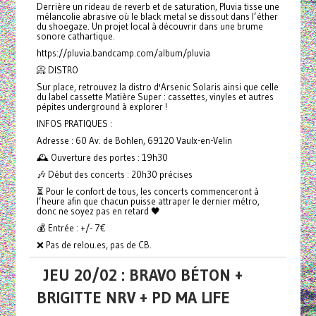
Derrière un rideau de reverb et de saturation, Pluvia tisse une
mélancolie abrasive où le black metal se dissout dans l’éther
du shoegaze. Un projet local à découvrir dans une brume
sonore cathartique.
https://pluvia.bandcamp.com/album/pluvia
📀 DISTRO
Sur place, retrouvez la distro d'Arsenic Solaris ainsi que celle
du label cassette Matière Super : cassettes, vinyles et autres
pépites underground à explorer !
INFOS PRATIQUES :
Adresse : 60 Av. de Bohlen, 69120 Vaulx-en-Velin
🕰️ Ouverture des portes : 19h30
🎶 Début des concerts : 20h30 précises
⏳ Pour le confort de tous, les concerts commenceront à
l’heure afin que chacun puisse attraper le dernier métro,
donc ne soyez pas en retard 🖤
💰 Entrée : +/- 7€
❌ Pas de relou.es, pas de CB.
JEU 20/02 : BRAVO BÉTON +
BRIGITTE NRV + PD MA LIFE