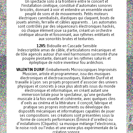
Un spectacle solo à la frontière entre le concert et
l'installation cinétique, constitué d’automates sonores
bricolés, donnant à voir et entendre un ensemble vivant
peuplé de sons et de mouvements. Petits moteurs
électriques cannibalisés, élastiques qui claquent, bouts de
jouets animés, ferraille et câbles apparents… Les automates
sont contrôlés par des séquenceurs électroniques hackés,
où chaque élément joue sa partie, créant un orchestre
cinétique absurde et foisonnant, aux rythmes entêtants et
aux sonorités brutes et texturées.
12V5:
Bidouille en Cascade Sensible
Indescriptible amas de câble, d'articulations mécaniques et
de tôle agencés autour d'un vieil harmonium surmonté d'une
poupée pivotante, dansant sur les rythmes saturés et
épileptique de notre inventeur fou ardéchois.
VALENTIN DURIF:
Emballements Microscopiques Improvisés
Musicien, artiste et programmeur, issu des musiques
électroniques et électroacoustiques, Valentin Durif vit et
travaille à Lyon. ses projets proposent d’associer des univers
physiques et concrets à ceux plus abstraits issus du monde
électronique et informatique, en créant autant une
immersion totale pour le spectateur, qu’une gestuelle
musicale à la fois visuelle et cohérente, avec quelques clins
d’oeils au cinéma et la littérature. il conçoit, fabrique et
pratique ses propres instruments ou développe des
dispositifs mécaniques et informatiques capables de jouer
ses compositions. ses créations sont présentées sous la
forme de concerts performances (Émincé d’oreilles) ou
d’installations (Cliquetis). sa musique mélange l’electronica,
le noise rock ou l’indus et une veine plus expérimentale de la
création sonore.