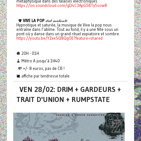
métaphysique dans des falaises électroniques.
https://on.soundcloud.com/gD4C3ApG5BTy5sow8
🍄 VIVE LA POP
𝒹𝓊𝒷 𝓂𝓊𝓉𝒶𝓃𝓉𝑒
Hypnotique et saturée, la musique de Vive la pop nous
entraîne dans l’abîme. Tout au fond, il y a une fête sous un
pont où y danse dans un grand rituel expiatoire et sombre.
https://youtu.be/YZexSQ8QgOE?feature=shared
🪩 20H - 01H
🧹 Métro A jusqu’à 1H40
💸 +/- 8 euros, pas de CB !
🐌 affiche par tendresse totale
VEN 28/02: DRIM + GARDEURS +
TRAIT D'UNION + RUMPSTATE