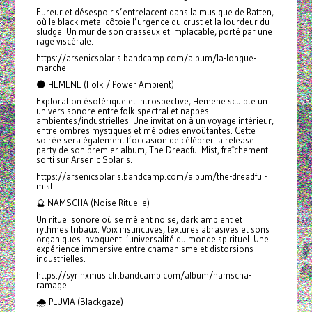
Fureur et désespoir s’entrelacent dans la musique de Ratten,
où le black metal côtoie l’urgence du crust et la lourdeur du
sludge. Un mur de son crasseux et implacable, porté par une
rage viscérale.
https://arsenicsolaris.bandcamp.com/album/la-longue-
marche
🌑 HEMENE (Folk / Power Ambient)
Exploration ésotérique et introspective, Hemene sculpte un
univers sonore entre folk spectral et nappes
ambientes/industrielles. Une invitation à un voyage intérieur,
entre ombres mystiques et mélodies envoûtantes. Cette
soirée sera également l’occasion de célébrer la release
party de son premier album, The Dreadful Mist, fraîchement
sorti sur Arsenic Solaris.
https://arsenicsolaris.bandcamp.com/album/the-dreadful-
mist
🔮 NAMSCHA (Noise Rituelle)
Un rituel sonore où se mêlent noise, dark ambient et
rythmes tribaux. Voix instinctives, textures abrasives et sons
organiques invoquent l’universalité du monde spirituel. Une
expérience immersive entre chamanisme et distorsions
industrielles.
https://syrinxmusicfr.bandcamp.com/album/namscha-
ramage
🌧️ PLUVIA (Blackgaze)