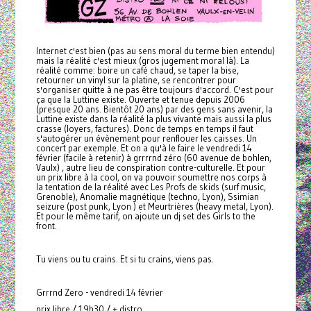
Internet c'est bien (pas au sens moral du terme bien entendu)
mais la réalité c'est mieux (gros jugement moral là). La
réalité comme: boire un café chaud, se taper la bise,
retourner un vinyl sur la platine, se rencontrer pour
s'organiser quitte à ne pas être toujours d'accord. C'est pour
ça que la Luttine existe. Ouverte et tenue depuis 2006
(presque 20 ans. Bientôt 20 ans) par des gens sans avenir, la
Luttine existe dans la réalité la plus vivante mais aussi la plus
crasse (loyers, factures). Donc de temps en temps il faut
s'autogérer un évènement pour renflouer les caisses. Un
concert par exemple. Et on a qu'à le faire le vendredi 14
février (facile à retenir) à grrrrnd zéro (60 avenue de bohlen,
Vaulx) , autre lieu de conspiration contre-culturelle. Et pour
un prix libre à la cool, on va pouvoir soumettre nos corps à
la tentation de la réalité avec Les Profs de skids (surf music,
Grenoble), Anomalie magnétique (techno, Lyon), Ssimian
seizure (post punk, Lyon ) et Meurtrières (heavy metal, Lyon).
Et pour le même tarif, on ajoute un dj set des Girls to the
front.
Tu viens ou tu crains. Et si tu crains, viens pas.
Grrrnd Zero - vendredi 14 février
prix libre / 19h30 / + distro.