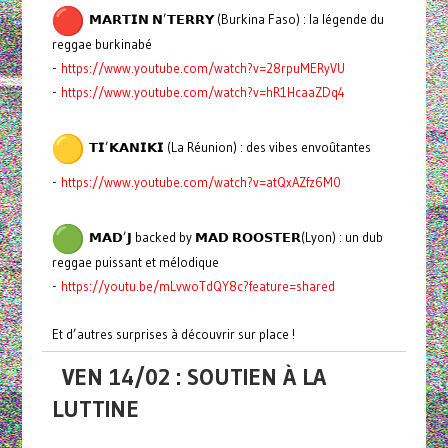
𝗠𝗔𝗥𝗧𝗜𝗡 𝗡’𝗧𝗘𝗥𝗥𝗬 (Burkina Faso) : la légende du
reggae burkinabé
-
https://www.youtube.com/watch?v=28rpuMERyVU
-
https://www.youtube.com/watch?v=hR1HcaaZDq4
𝗧𝗜’𝗞𝗔𝗡𝗜𝗞𝗜 (La Réunion) : des vibes envoûtantes
-
https://www.youtube.com/watch?v=atQxAZfz6M0
𝗠𝗔𝗗’𝗝 backed by 𝗠𝗔𝗗 𝗥𝗢𝗢𝗦𝗧𝗘𝗥(Lyon) : un dub
reggae puissant et mélodique
-
https://youtu.be/mLvwoTdQY8c?feature=shared
Et d’autres surprises à découvrir sur place !
VEN 14/02 : SOUTIEN À LA
LUTTINE