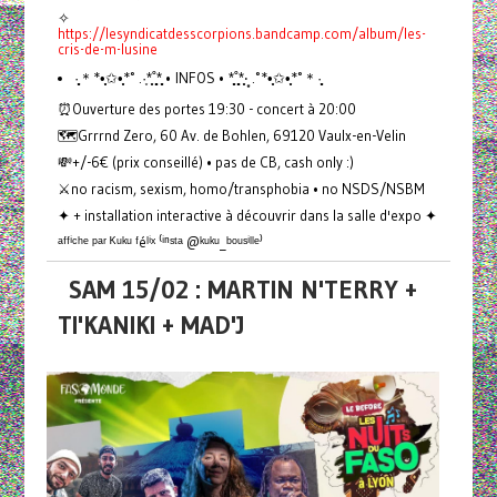
✧
https://lesyndicatdesscorpions.bandcamp.com/album/les-
cris-de-m-lusine
·̩̩̥͙＊*•̩̩͙✩•̩̩͙*˚ .·͙*̩̩͙˚̩̥̩̥*̩̩̥͙ • INFOS • *̩̩̥͙˚̩̥̩̥*̩̩͙‧͙ .˚*•̩̩͙✩•̩̩͙*˚＊·̩̩̥͙
⏰Ouverture des portes 19:30 - concert à 20:00
🗺️Grrrnd Zero, 60 Av. de Bohlen, 69120 Vaulx-en-Velin
💸+/-6€ (prix conseillé) • pas de CB, cash only :)
⚔️no racism, sexism, homo/transphobia • no NSDS/NSBM
✦ + installation interactive à découvrir dans la salle d'expo ✦
ᵃᶠᶠⁱᶜʰᵉ ᵖᵃʳ ᴷᵘᵏᵘ ᶠéˡⁱˣ ⁽ⁱⁿˢᵗᵃ @ᵏᵘᵏᵘ_ᵇᵒᵘˢⁱˡˡᵉ⁾
SAM 15/02 : MARTIN N'TERRY +
TI'KANIKI + MAD'J