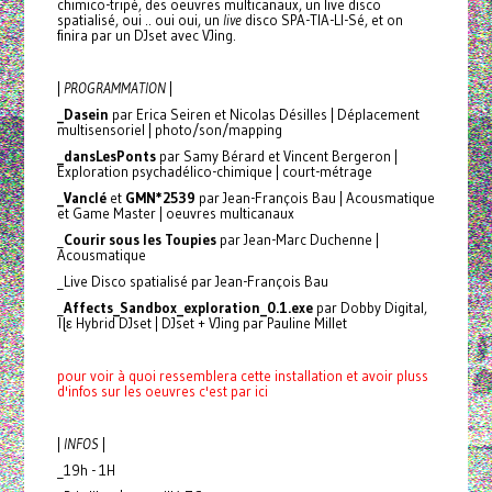
chimico-tripé, des oeuvres multicanaux, un live disco
spatialisé, oui .. oui oui, un
live
disco SPA-TIA-LI-Sé, et on
finira par un DJset avec VJing.
|
PROGRAMMATION
|
_Dasein
par Erica Seiren et Nicolas Désilles | Déplacement
multisensoriel | photo/son/mapping
_dansLesPonts
par Samy Bérard et Vincent Bergeron |
Exploration psychadélico-chimique | court-métrage
_Vanclé
et
GMN*2539
par Jean-François Bau | Acousmatique
et Game Master | oeuvres multicanaux
_
Courir sous les Toupies
par Jean-Marc Duchenne |
Acousmatique
_Live Disco spatialisé par Jean-François Bau
_
Affects_Sandbox_exploration_0.1.exe
par Dobby Digital,
Îɭε Hybrid DJset | DJset + VJing par Pauline Millet
pour voir à quoi ressemblera cette installation et avoir pluss
d'infos sur les oeuvres c'est par ici
|
INFOS
|
_19h - 1H