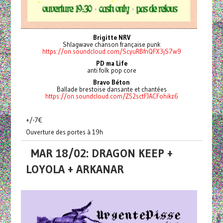
Brigitte NRV
Shlagwave chanson française punk
https://on.soundcloud.com/ScyuRBfnQFX3jS7w9
PD ma Life
anti folk pop core
Bravo Béton
Ballade brestoise dansante et chantées
https://on.soundcloud.com/Z52sctFJACFohikz6
+/-7€
Ouverture des portes à 19h
MAR 18/02: DRAGON KEEP +
LOYOLA + ARKANAR