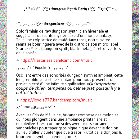
·̩̩̥͙＊*•̩̩͙✩•̩̩͙*˚ .·͙*̩̩͙˚̩̥̩̥*̩̩̥͙ • 𝕯𝖚𝖓𝖌𝖊𝖔𝖓 𝕾𝖞𝖓𝖙𝖍 𝕻𝖆𝖗𝖙𝖞 • *̩̩̥͙˚̩̥̩̥*̩̩͙‧͙ .˚*•̩̩͙✩•̩̩͙*˚＊·̩̩̥͙
~*‿︵‿︵୨˚̣̣̣͙୧ - 𝕯𝖗𝖆𝖌𝖔𝖓𝕶𝖊𝖊𝖕- ୨˚̣̣̣͙୧‿︵‿︵*~
Solo féminin de raw dungeon synth, bien hivernale et
suggérant l’obscurité mystérieuse d’un monde fantasy….
Telle une colportrice de matériaux rares, notre invitée
rennaise bourlinguera avec de la distro de son micro-label
StarlessMusic (dungeon synth, black metal), à retrouver lors
de la soirée.
✧
https://lilastarless.bandcamp.com/music
. ｡◦◦｡·◦ﾟ•° 𝕷𝖔𝖞𝖔𝖑𝖆 °• ·. ｡｡◦◦。◦ﾟ·
Oscillant entre des sonorités dungeon synth et ambient, cette
fée grenobloise sort de sa futaie pour nous présenter un
projet injecté d’une intimité significative. «𝘘𝘶’𝘪𝘮𝘱𝘰𝘳𝘵𝘦𝘯𝘵
𝘤𝘰𝘶𝘱𝘴 𝘥𝘦 𝘤𝘩𝘪𝘦𝘯, 𝘵𝘦𝘮𝘱ê𝘵𝘦𝘴 𝘰𝘶 𝘤𝘢𝘭𝘮𝘦 𝘱𝘭𝘢𝘵, 𝘱𝘶𝘪𝘴𝘲𝘶’𝘪𝘭 𝘺 𝘢
𝘤𝘦𝘵𝘵𝘦 é𝘵𝘰𝘪𝘭𝘦.»
✧
https://loyola777.bandcamp.com/music
.·:*¨༺ 𝖆𝖗𝕶𝖆𝖓𝖆𝖗 ༻¨*:·.
Avec Les Cris de Mélusine, Arkanar compose des mélodies
qui nous plongent dans une ambiance printanière et
ensoleillée. C’est comme si des aventuriers sortaient les
sandouiches pour taper gros pique-nique devant le donjon
au lieu d’aller y quêter quelque trésor. Plutôt de la donjons &
bourgeons synth finalement, non ?