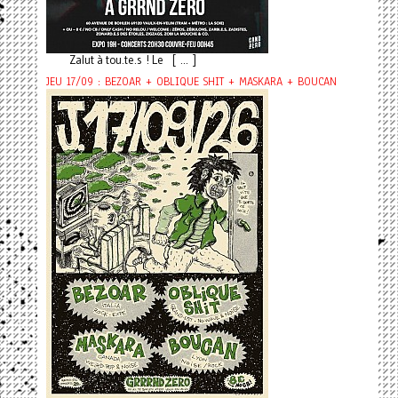
Zalut à tou.te.s ! Le [ ... ]
JEU 17/09 : BEZOAR + OBLIQUE SHIT + MASKARA + BOUCAN