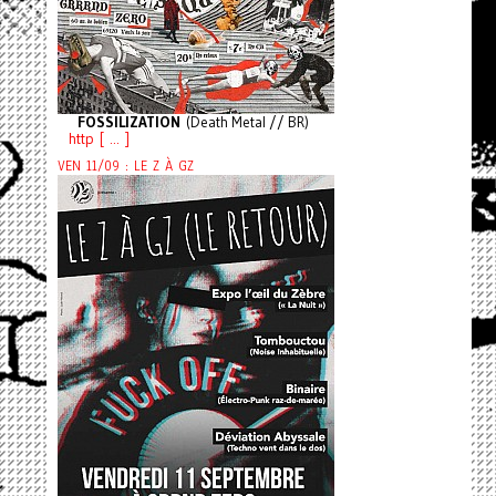
FOSSILIZATION
(Death Metal // BR)
http [ ... ]
VEN 11/09 : LE Z À GZ