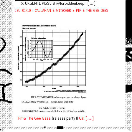
⚔️ URGENTE PISSE & @forbiddenkeepr [ ... ]
JEU 01/10 : CALLAHAN & WITSCHER + PIF & THE GEE GEES
Pif
& The Gee Gees
(release party !)
C
a
l [ ... ]