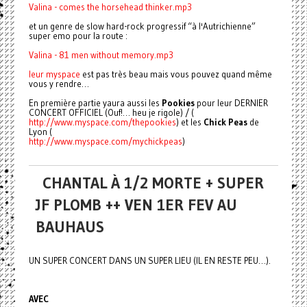
Valina - comes the horsehead thinker.mp3
et un genre de slow hard-rock progressif “à l'Autrichienne”
super emo pour la route :
Valina - 81 men without memory.mp3
leur
myspace
est pas très beau mais vous pouvez quand même
vous y rendre…
En première partie yaura aussi les
Pookies
pour leur DERNIER
CONCERT OFFICIEL (Ouf!… heu je rigole) / (
http://www.myspace.com/thepookies
) et les
Chick Peas
de
Lyon (
http://www.myspace.com/mychickpeas
)
CHANTAL À 1/2 MORTE + SUPER
JF PLOMB ++ VEN 1ER FEV AU
BAUHAUS
UN SUPER CONCERT DANS UN SUPER LIEU (IL EN RESTE PEU…).
AVEC