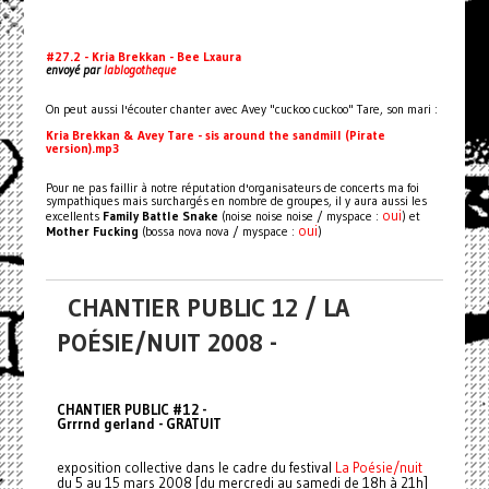
#27.2 - Kria Brekkan - Bee Lxaura
envoyé par
lablogotheque
On peut aussi l'écouter chanter avec Avey "cuckoo cuckoo" Tare, son mari :
Kria Brekkan & Avey Tare - sis around the sandmill (Pirate
version).mp3
Pour ne pas faillir à notre réputation d'organisateurs de concerts ma foi
sympathiques mais surchargés en nombre de groupes, il y aura aussi les
oui
excellents
Family Battle Snake
(noise noise noise / myspace :
) et
oui
Mother Fucking
(bossa nova nova / myspace :
)
CHANTIER PUBLIC 12 / LA
POÉSIE/NUIT 2008 -
CHANTIER PUBLIC #12 -
Grrrnd gerland - GRATUIT
exposition collective dans le cadre du festival
La Poésie/nuit
du 5 au 15 mars 2008 [du mercredi au samedi de 18h à 21h]