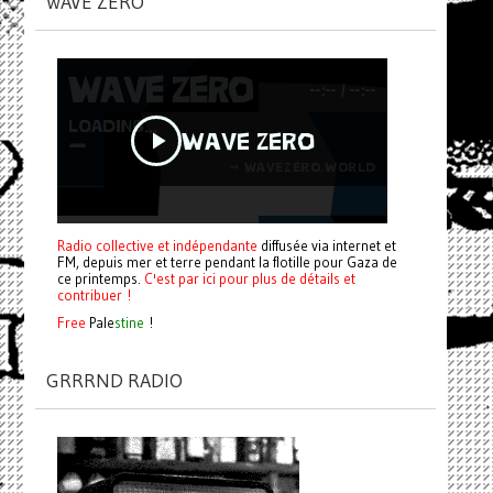
WAVE ZERO
Radio collective et indépendante
diffusée via internet et
FM, depuis mer et terre pendant la flotille pour Gaza de
ce printemps.
C'est par ici pour plus de détails et
contribuer !
Free
Pale
stine
!
GRRRND RADIO