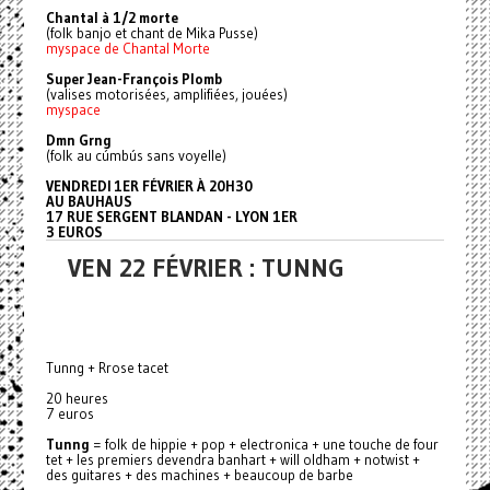
Chantal à 1/2 morte
(folk banjo et chant de Mika Pusse)
myspace de Chantal Morte
Super Jean-François Plomb
(valises motorisées, amplifiées, jouées)
myspace
Dmn Grng
(folk au cúmbús sans voyelle)
VENDREDI 1ER FÉVRIER À 20H30
AU BAUHAUS
17 RUE SERGENT BLANDAN - LYON 1ER
3 EUROS
VEN 22 FÉVRIER : TUNNG
Tunng + Rrose tacet
20 heures
7 euros
Tunng
= folk de hippie + pop + electronica + une touche de four
tet + les premiers devendra banhart + will oldham + notwist +
des guitares + des machines + beaucoup de barbe