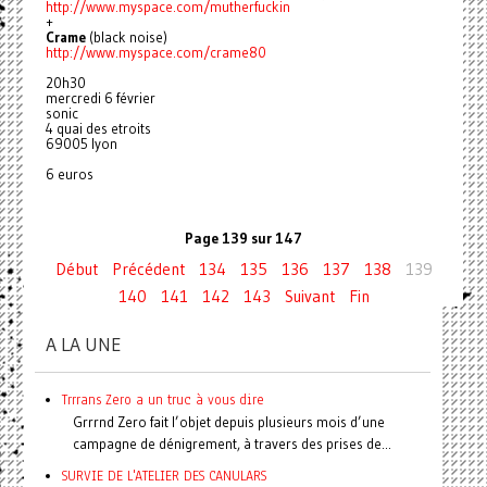
http://www.myspace.com/mutherfuckin
+
Crame
(black noise)
http://www.myspace.com/crame80
20h30
mercredi 6 février
sonic
4 quai des etroits
69005 lyon
6 euros
Page 139 sur 147
Début
Précédent
134
135
136
137
138
139
140
141
142
143
Suivant
Fin
A LA UNE
Trrrans Zero a un truc à vous dire
Grrrnd Zero fait l’objet depuis plusieurs mois d’une
campagne de dénigrement, à travers des prises de...
SURVIE DE L'ATELIER DES CANULARS