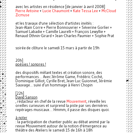
avec les artistes en résidence [de janvier à avril 2008]
Pierre Antoine
+
Lucie Chaumont
+
Kate Tessa Lee
+
McCloud
Zicmuse
et les travaux d'une sélection d'artistes invités
:
Jean-Alain Corre + Pierre Bonnouvrier + Séverine Gorlier +
Samuel Labadie + Camille Laurelli + François Lewyllie +
Renaud Othnin-Girard + Jean-Charles Paumier + Sophie Prat
soirée de clôture le samedi 15 mars à partir de 19h
20h]
poésies ! sonores !
des dispositifs mêlant textes et création sonore, des
performances… Avec Jérôme Game, Frédéric Coché,
Dominique Gilliot, Cyrille Bret, Jean-Luc Guionnet, Jérémie
Sauvage... suivi d’un hommage à Henri Chopin
[2
2h]
David Sanson
, rédacteur en chef de la revue
Mouvement
, réveille les
oreilles curieuses et surprend la piste par ses dernières
repérages musicaux… Hmmm, il passe des disques quoi.
à noter
: la participation de chantier public au débat animé par la
revue Mouvement autour de la notion d'émergence au
théâtre des Ateliers le samedi 15 de 16h à 18h