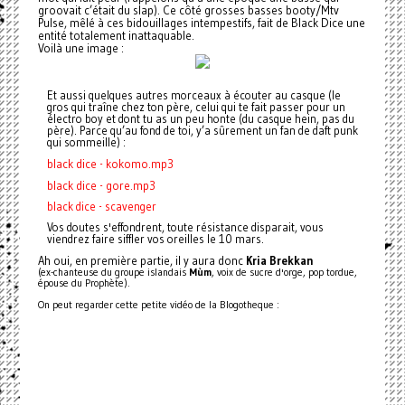
groovait c’était du slap). Ce côté grosses basses booty/Mtv
Pulse, mêlé à ces bidouillages intempestifs, fait de Black Dice une
entité totalement inattaquable.
Voilà une image :
Et aussi quelques autres morceaux à écouter au casque (le
gros qui traîne chez ton père, celui qui te fait passer pour un
électro boy et dont tu as un peu honte (du casque hein, pas du
père). Parce qu’au fond de toi, y’a sûrement un fan de daft punk
qui sommeille) :
black dice - kokomo.mp3
black dice - gore.mp3
black dice - scavenger
Vos doutes s'effondrent, toute résistance disparait, vous
viendrez faire siffler vos oreilles le 10 mars.
Ah oui, en première partie, il y aura donc
Kria Brekkan
(ex-chanteuse du groupe islandais
Mùm
, voix de sucre d'orge, pop tordue,
épouse du Prophète).
On peut regarder cette petite vidéo de la Blogotheque :