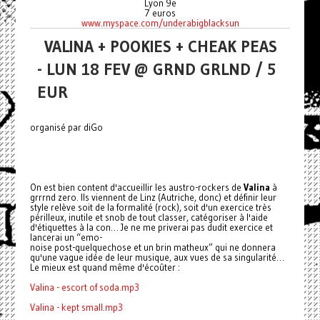
Lyon 9e
7 euros
www.myspace.com/underabigblacksun
VALINA + POOKIES + CHEAK PEAS
- LUN 18 FEV @ GRND GRLND / 5
EUR
organisé par diGo
On est bien content d'accueillir les austro-rockers de
Valina
à
grrrnd zero. Ils viennent de Linz (Autriche, donc) et définir leur
style relève soit de la formalité (rock), soit d'un exercice très
périlleux, inutile et snob de tout classer, catégoriser à l'aide
d'étiquettes à la con… Je ne me priverai pas dudit exercice et
lancerai un “emo-
noise post-quelquechose et un brin matheux” qui ne donnera
qu'une vague idée de leur musique, aux vues de sa singularité…
Le mieux est quand même d'écoûter :
Valina - escort of soda.mp3
Valina - kept small.mp3