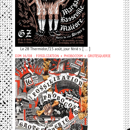
Le 28 Thermidor/15 août, jour férié s [ ... ]
DIM 16/08 : FOSSILIZATION + PHOBOCOSM + GROTESQUERIE