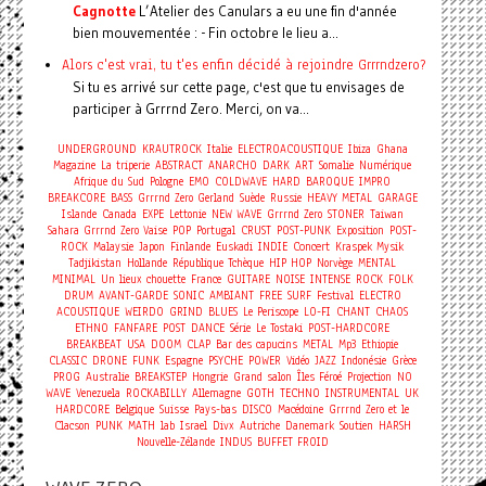
Cagnotte
L’Atelier des Canulars a eu une fin d'année
bien mouvementée : - Fin octobre le lieu a...
Alors c'est vrai, tu t'es enfin décidé à rejoindre Grrrndzero?
Si tu es arrivé sur cette page, c'est que tu envisages de
participer à Grrrnd Zero. Merci, on va...
UNDERGROUND
KRAUTROCK
Italie
ELECTROACOUSTIQUE
Ibiza
Ghana
Magazine
La triperie
ABSTRACT
ANARCHO
DARK
ART
Somalie
Numérique
Afrique du Sud
Pologne
EMO
COLDWAVE
HARD
BAROQUE
IMPRO
BREAKCORE
BASS
Grrrnd Zero Gerland
Suède
Russie
HEAVY METAL
GARAGE
Islande
Canada
EXPE
Lettonie
NEW WAVE
Grrrnd Zero
STONER
Taiwan
Sahara
Grrrnd Zero Vaise
POP
Portugal
CRUST
POST-PUNK
Exposition
POST-
Concert
ROCK
Malaysie
Japon
Finlande
Euskadi
INDIE
Kraspek Mysik
Tadjikistan
Hollande
République Tchèque
HIP HOP
Norvège
MENTAL
MINIMAL
Un lieux chouette
France
GUITARE
NOISE
INTENSE
ROCK
FOLK
DRUM
AVANT-GARDE
SONIC
AMBIANT
FREE
SURF
Festival
ELECTRO
ACOUSTIQUE
WEIRDO
GRIND
BLUES
Le Periscope
LO-FI
CHANT
CHAOS
ETHNO
FANFARE
POST
DANCE
Série
Le Tostaki
POST-HARDCORE
BREAKBEAT
USA
DOOM
CLAP
Bar des capucins
METAL
Mp3
Ethiopie
CLASSIC
DRONE
FUNK
Espagne
PSYCHE
POWER
Vidéo
JAZZ
Indonésie
Grèce
PROG
Australie
BREAKSTEP
Hongrie
Grand salon
Îles Féroé
Projection
NO
WAVE
Venezuela
ROCKABILLY
Allemagne
GOTH
TECHNO
INSTRUMENTAL
UK
HARDCORE
Belgique
Suisse
Pays-bas
DISCO
Macédoine
Grrrnd Zero et le
Clacson
PUNK
MATH
lab
Israel
Divx
Autriche
Danemark
Soutien
HARSH
Nouvelle-Zélande
INDUS
BUFFET FROID