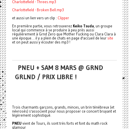
Charlottefield - Threes.mp3
Charlottefield - Broken Bell.mp3
et aussi un lien vers un clip :
Clipper
En première partie, vous retrouverez
Keiko Tsuda
, un groupe
local qui commence à se produire à peu près aussi
régulièrement à Grnd Zero que Mother Fucking ou Clara Clara à
une époque… il y a plein de chats en page d'accueil de leur
site
et on peut aussi y écouter des mp3 !
PNEU + SAM 8 MARS @ GRND
GRLND / PRIX LIBRE !
Trois charmants garçons, grands, minces, un brin ténébreux (et
névrosés) s'associent pour nous proposer ce concert bruyant et
légèrement sophistiqué.
PNEU
vient de Tours, ils sont très forts et font du math rock
glamour