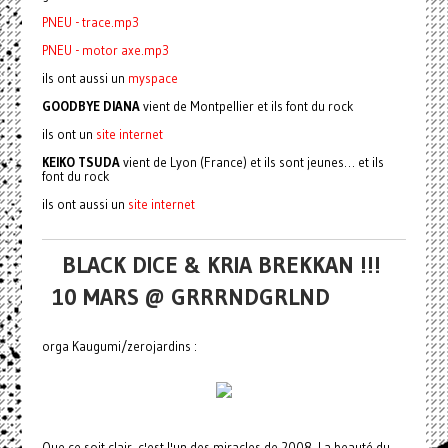
PNEU - trace.mp3
PNEU - motor axe.mp3
ils ont aussi un
myspace
GOODBYE DIANA
vient de Montpellier et ils font du rock
ils ont un
site internet
KEIKO TSUDA
vient de Lyon (France) et ils sont jeunes… et ils
font du rock
ils ont aussi un
site internet
BLACK DICE & KRIA BREKKAN !!!
10 MARS @ GRRRNDGRLND
orga Kaugumi/zerojardins :
Que ce soit clair, c'est l'un des miracles de 2008. La beauté du