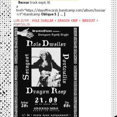
Bezoar
(rock expé, It)
a
href="https://dayoffrecords.bandcamp.com/album/bezoar
-s-t">bandcamp
Oblique S [ ... ]
LUN 21/09 : HOLE DWELLER + DRAGON KEEP + SEREGOST +
PORTCULLIS