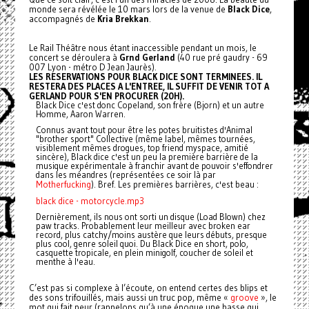
monde sera révélée le 10 mars lors de la venue de
Black Dice
,
accompagnés de
Kria Brekkan
.
Le Rail Théâtre nous étant inaccessible pendant un mois, le
concert se déroulera à
Grnd Gerland
(40 rue pré gaudry - 69
007 Lyon - métro D Jean Jaurès).
LES RESERVATIONS POUR BLACK DICE SONT TERMINEES. IL
RESTERA DES PLACES A L'ENTREE, IL SUFFIT DE VENIR TOT A
GERLAND POUR S'EN PROCURER (20H).
Black Dice c'est donc Copeland, son frère (Bjorn) et un autre
Homme, Aaron Warren.
Connus avant tout pour être les potes bruitistes d'Animal
"brother sport" Collective (même label, mêmes tournées,
visiblement mêmes drogues, top friend myspace, amitié
sincère), Black dice c'est un peu la première barrière de la
musique expérimentale à franchir avant de pouvoir s'effondrer
dans les méandres (représentées ce soir là par
Motherfucking
). Bref. Les premières barrières, c'est beau :
black dice - motorcycle.mp3
Dernièrement, ils nous ont sorti un disque (Load Blown) chez
paw tracks. Probablement leur meilleur avec broken ear
record, plus catchy/moins austère que leurs débuts, presque
plus cool, genre soleil quoi. Du Black Dice en short, polo,
casquette tropicale, en plein minigolf, coucher de soleil et
menthe à l'eau.
C’est pas si complexe à l’écoute, on entend certes des blips et
des sons trifouillés, mais aussi un truc pop, même «
groove
», le
mot qui fait peur (rappelons qu’à une époque une basse qui