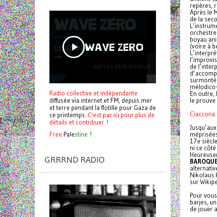
repères, 
Après le 
de la sec
L’instrum
orchestre
boyau ani
(voire à b
L’interpr
l’improvis
de l’inter
d’accompa
surmontée
mélodico-
Radio collective et indépendante
En outre,
diffusée via internet et FM, depuis mer
le prouve
et terre pendant la flotille pour Gaza de
Ciaccona 
ce printemps.
C'est par ici pour plus de
détails et contribuer !
Jusqu’aux
Free
Pale
stine
!
méprisées
17e siècl
ni ce côté
Heureusem
GRRRND RADIO
BAROQU
alternativ
Nikolaus 
sur Wikipe
Pour vous 
barjes, u
de jouer a