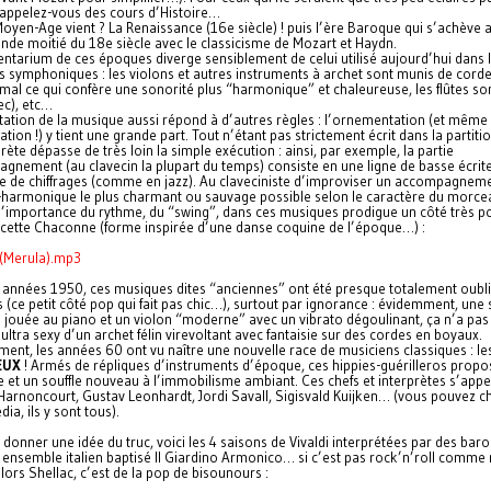
rappelez-vous des cours d’Histoire…
Moyen-Age vient ? La Renaissance (16e siècle) ! puis l’ère Baroque qui s’achève 
onde moitié du 18e siècle avec le classicisme de Mozart et Haydn.
entarium de ces époques diverge sensiblement de celui utilisé aujourd’hui dans 
s symphoniques : les violons et autres instruments à archet sont munis de cord
mal ce qui confère une sonorité plus “harmonique” et chaleureuse, les flûtes so
ec), etc…
étation de la musique aussi répond à d’autres règles : l’ornementation (et même
ation !) y tient une grande part. Tout n’étant pas strictement écrit dans la partitio
prète dépasse de très loin la simple exécution : ainsi, par exemple, la partie
gnement (au clavecin la plupart du temps) consiste en une ligne de basse écrite
 de chiffrages (comme en jazz). Au claveciniste d’improviser un accompagnem
harmonique le plus charmant ou sauvage possible selon le caractère du morce
 l’importance du rythme, du “swing”, dans ces musiques prodigue un côté très
 cette Chaconne (forme inspirée d’une danse coquine de l’époque…) :
(Merula).mp3
 années 1950, ces musiques dites “anciennes” ont été presque totalement oubli
 (ce petit côté pop qui fait pas chic…), surtout par ignorance : évidemment, une
e jouée au piano et un violon “moderne” avec un vibrato dégoulinant, ça n’a pa
 ultra sexy d’un archet félin virevoltant avec fantaisie sur des cordes en boyaux.
ent, les années 60 ont vu naître une nouvelle race de musiciens classiques : le
EUX
! Armés de répliques d’instruments d’époque, ces hippies-guérilleros propo
e et un souffle nouveau à l’immobilisme ambiant. Ces chefs et interprètes s’appe
Harnoncourt, Gustav Leonhardt, Jordi Savall, Sigisvald Kuijken… (vous pouvez c
dia, ils y sont tous).
donner une idée du truc, voici les 4 saisons de Vivaldi interprétées par des bar
n ensemble italien baptisé Il Giardino Armonico… si c’est pas rock’n’roll comme
lors Shellac, c’est de la pop de bisounours :