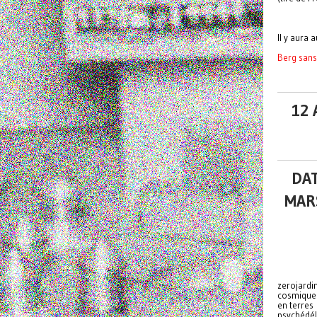
Il y aura 
Berg sans
12 
DAT
MARS
zerojardi
cosmique
en terres
psychédél