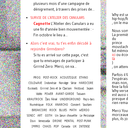
plusieurs mois d’une campagne de
dénigrement, à travers des prises de...
Why
est u
SURVIE DE L'ATELIER DES CANULARS
hip-hop/f
, on le ma
Cagnotte
L’Atelier des Canulars a eu
une fin d'année bien mouvementée : -
Nous somm
La premiè
Fin octobre le lieu a...
du
prince
Alors c'est vrai, tu t'es enfin décidé à
moustach
rejoindre Grrrndzero?
fut mémor
ici
ou écou
Si tu es arrivé sur cette page, c'est
là
que tu envisages de participer à
)
Grrrnd Zero. Merci, on va...
, on atte
Parfois il
PROG
POST-ROCK
ACOUSTIQUE
ETHNO
J'espérais
mais non,
COLDWAVE
Indonésie
Norvège
Série
HARDCORE
finie la f
Euskadi
Grrrnd Zero et le Clacson
Festival
Japon
Why verse
Vidéo
POWER
AVANT-GARDE
Taiwan
est aussi 
presque di
KRAUTROCK
Îles Féroé
UNDERGROUND
Pays-bas
rien remar
Concert
Numérique
FOLK
ANARCHO
Soutien
BREAKCORE
ROCK
BLUES
MATH
WEIRDO
Merci Yout
morceaux 
SONIC
ART
GOTH
Un lieux chouette
Le Periscope
plus, ils 
Divx
Venezuela
DRONE
MENTAL
POST-PUNK
IMPRO
CHAOS
POP
Canada
UK
INTENSE