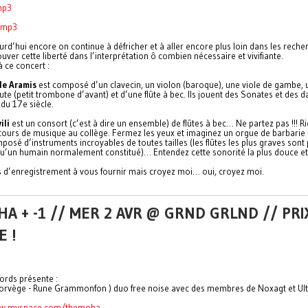
mp3
o.mp3
urd’hui encore on continue à défricher et à aller encore plus loin dans les reche
uver cette liberté dans l’interprétation ô combien nécessaire et vivifiante.
à ce concert :
le Aramis
est composé d’un clavecin, un violon (baroque), une viole de gambe, 
te (petit trombone d’avant) et d’une flûte à bec. Ils jouent des Sonates et des 
 du 17e siècle.
ili
est un consort (c’est à dire un ensemble) de flûtes à bec… Ne partez pas !!! Ri
cours de musique au collège. Fermez les yeux et imaginez un orgue de barbarie
osé d’instruments incroyables de toutes tailles (les flûtes les plus graves sont 
u’un humain normalement constitué)… Entendez cette sonorité la plus douce et
as d’enregistrement à vous fournir mais croyez moi… oui, croyez moi.
A + -1 // MER 2 AVR @ GRND GRLND // PRI
E !
ords présente :
orvège - Rune Grammonfon ) duo free noise avec des membres de Noxagt et Ult
ww.myspace.com/themoha