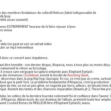
n des membres fondateurs du collectif Anticon (label indispensable de
olk/pop
rtèle assez souvent).
es EXTREMEMENT heureux de le faire rejouer à lyon.
re venue
u
able (on peut en voir un extrait vidéo
ter un mp3 merveilleux
nd donc ce concert avec impatience.
 faut être honnête : son dernier disque, Alopecia, nous a tous plus ou moins déçu.
 naïvement le retour au bricolage,
 il creuse sans vergogne la rupture entamée avec Elephant Eyelash :
olie des immenses
Clouddead
, envolé le bordel de
Reaching Quiet
,
 désormais dans la pop/hip-hop classique. En soi, ce n'est pas un crime, surtou
doué que le petit Yoni. Le problème fondamental d'Alopecia, c'est la production : 
gne de mtv, on est un peu gêné, on regarde par terre, ailleurs, en faisant mine d
qué. Restent des textes et des chansons imparables (Vowels pt 2, These few presi
ube, les vidéos de la dernière tournée redonnent foi et confiance dans l'avenir. 
d'Alopecia, débarrassés du son douteux de l'album, prennent toute leur ampleu
jouent Crushed Bones (le MEILLEUR titre d'Elephant Eyelash), waou.