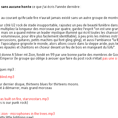
e
sans aucune honte
ce que j'ai écris l'année dernière :
z au courant qu'Arcade fire n'aurait jamais existé sans un autre groupe de montr
eur côté U2 rock de stade insupportable, rajoutez un peu de beauté funèbre dans
multipliez la longueur des morceaux par quatre, gardez l'esprit "on est une gran
 mais on a quand même un leader mystique illuminé qui écrit toutes les chansons"
 volumineuse, pour être plus facilement identifiable), à peu près les mêmes ins
ercussions, guitares, petits machins qui font gling gling), et aussi l'ambiance "la f
 l'apocalypse grignote le monde, alors allons courir dans la steppe aride, puis 
les épaules et chantons en choeur devant un feu de bois en mangeant du tofu".
at donne A Silver mt Zion, fondé en 99 par une bonne partie des membres de G
 Emperor (le groupe qui oblige à avouer que faire du post rock n'était
pas une s
lques mp3 :
dblind.mp3
eur dernier disque, thirteens blues for thirteens moons.
nt à démarrer, mais grand morceau
as built on fire, starsnostars.mp3
his is our punk rock)
mt zion - microphones in the trees.mp3
etty little lightning paw)