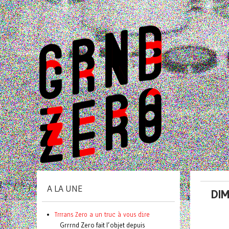
A LA UNE
DIM
Trrrans Zero a un truc à vous dire
Grrrnd Zero fait l’objet depuis