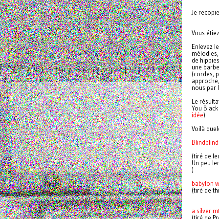
Je recopi
Vous étie
Enlevez l
mélodies, 
de hippies
une barbe
(cordes, p
approche,
nous par 
Le résult
You Black
idée
).
Voilà que
Blindblin
(tiré de l
Un peu le
)
babylon w
(tiré de t
a silver 
(tiré de Pr