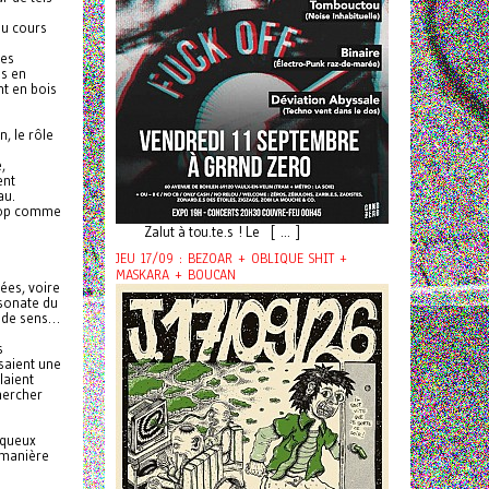
au cours
les
es en
nt en bois
n, le rôle
,
ent
au.
 pop comme
Zalut à tou.te.s ! Le [ ... ]
JEU 17/09 : BEZOAR + OBLIQUE SHIT +
MASKARA + BOUCAN
ées, voire
 sonate du
s de sens…
s
saient une
laient
hercher
oqueux
 manière