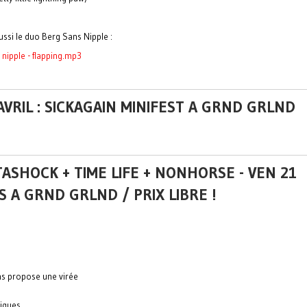
aussi le duo Berg Sans Nipple :
 nipple - flapping.mp3
AVRIL : SICKAGAIN MINIFEST A GRND GRLND
ASHOCK + TIME LIFE + NONHORSE - VEN 21
 A GRND GRLND / PRIX LIBRE !
ns propose une virée
iques