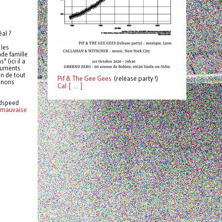
éal ?
 les
de famille
 (ici il a
truments
in de tout
Pif
& The Gee Gees
(release party !)
tenons
C
a
l [ ... ]
odspeed
i mauvaise