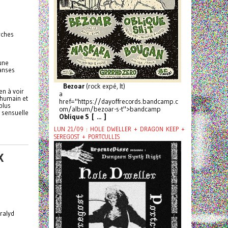
rches
une
danses
Bezoar
(rock expé, It)
en à voir
a
 humain et
href="https://dayoffrecords.bandcamp.c
plus
om/album/bezoar-s-t">bandcamp
 sensuelle
Oblique S [ ... ]
LUN 21/09 : HOLE DWELLER + DRAGON KEEP +
SEREGOST + PORTCULLIS
X
ralyd