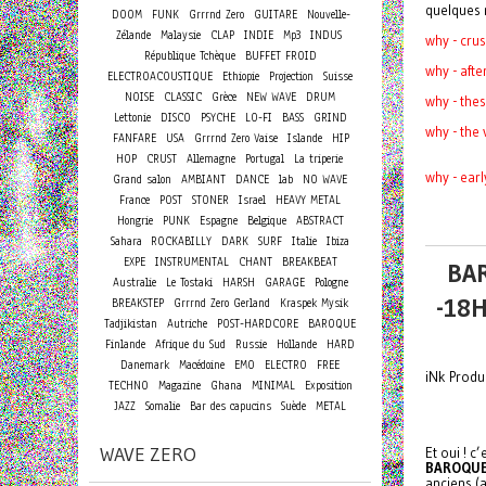
quelques 
DOOM
FUNK
Grrrnd Zero
GUITARE
Nouvelle-
Zélande
Malaysie
CLAP
INDIE
Mp3
INDUS
why - cru
République Tchèque
BUFFET FROID
why - aft
ELECTROACOUSTIQUE
Ethiopie
Projection
Suisse
NOISE
CLASSIC
Grèce
NEW WAVE
DRUM
why - the
Lettonie
DISCO
PSYCHE
LO-FI
BASS
GRIND
why - the
FANFARE
USA
Grrrnd Zero Vaise
Islande
HIP
HOP
CRUST
Allemagne
Portugal
La triperie
why - ear
Grand salon
AMBIANT
DANCE
lab
NO WAVE
France
POST
STONER
Israel
HEAVY METAL
Hongrie
PUNK
Espagne
Belgique
ABSTRACT
Sahara
ROCKABILLY
DARK
SURF
Italie
Ibiza
EXPE
INSTRUMENTAL
CHANT
BREAKBEAT
BA
Australie
Le Tostaki
HARSH
GARAGE
Pologne
-18H
BREAKSTEP
Grrrnd Zero Gerland
Kraspek Mysik
Tadjikistan
Autriche
POST-HARDCORE
BAROQUE
Finlande
Afrique du Sud
Russie
Hollande
HARD
Danemark
Macédoine
EMO
ELECTRO
FREE
iNk Produc
TECHNO
Magazine
Ghana
MINIMAL
Exposition
JAZZ
Somalie
Bar des capucins
Suède
METAL
WAVE ZERO
Et oui ! 
BAROQU
anciens (a