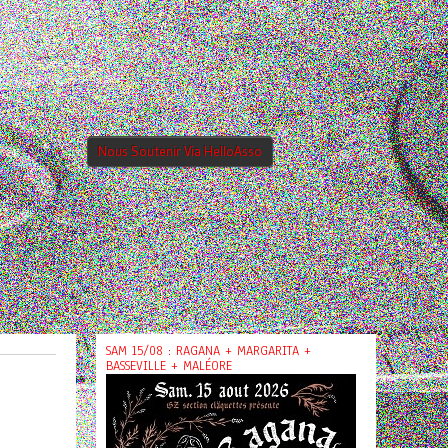
Nous Soutenir Via HelloAsso
SAM 15/08 : RAGANA + MARGARITA +
BASSEVILLE + MALÉORE