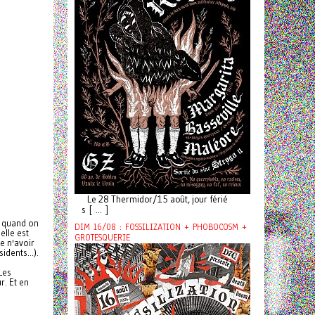
Le 28 Thermidor/15 août, jour férié
s [ ... ]
t quand on
DIM 16/08 : FOSSILIZATION + PHOBOCOSM +
elle est
GROTESQUERIE
e n'avoir
dents...).
Les
r. Et en