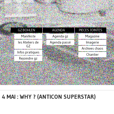
GZ BOHLEN
AGENDA
PIECES JOINTES
Manifeste
Agenda gz
Magazine
les Ateliers de
Agenda passé
Imagerie
GZ
Archives chaos
Infos pratiques
Chantier
Rejoindre gz
 4 MAI : WHY ? (ANTICON SUPERSTAR)