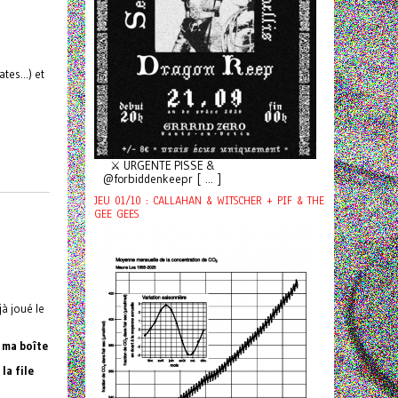
es...) et
⚔️ URGENTE PISSE &
@forbiddenkeepr [ ... ]
JEU 01/10 : CALLAHAN & WITSCHER + PIF & THE
GEE GEES
à joué le
 ma boîte
la file