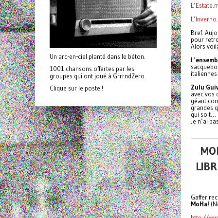
L’Estate.
L’Invern
Bref. Aujo
pour retro
Alors voil
Un arc-en-ciel planté dans le béton.
L’
ensemb
sacquebou
1001 chansons offertes par les
italiennes
groupes qui ont joué à GrrrndZero.
Zulu Guiv
Clique sur le poste !
avec vos 
géant comp
grandes q
qui soit…
Je n’ai p
MOH
LIBR
Gaffer rec
MoHa!
(N
http://w