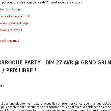
mp3 pour prendre conscience de l'importance de la chose :
shed bones.mp3
erschool america.mp3
se few presidents.mp3
 vowels pt 2.mp3
ly whitney.mp3
RRROQUE PARTY ! DIM 27 AVR @ GRND GRL
 / PRIX LIBRE !
ts :
c’est pas une blague… Grnd Zero accueille son premier concert de musique CLA
E
plus exactement puisque ces deux formations s’appliquent à défricher des répe
vant Mozart pour simplifier…). Pour ceux qui ne seraient que très peu éclairés pa