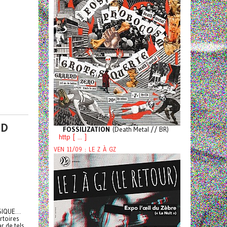
ND
FOSSILIZATION
(Death Metal // BR)
http [ ... ]
VEN 11/09 : LE Z À GZ
SSIQUE…
rtoires
r de tels