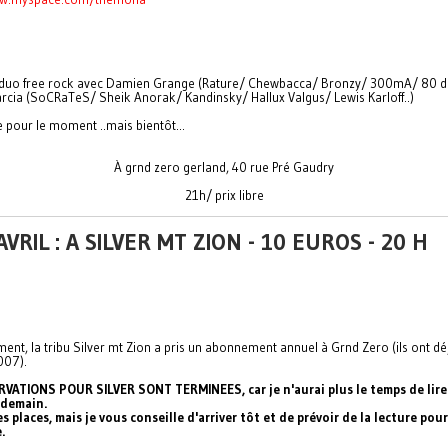
duo free rock avec Damien Grange (Rature/ Chewbacca/ Bronzy/ 300mA/ 80 dat
rcia (SoCRaTeS/ Sheik Anorak/ Kandinsky/ Hallux Valgus/ Lewis Karloff..)
e pour le moment ..mais bientôt...
À grnd zero gerland, 40 rue Pré Gaudry
21h/ prix libre
AVRIL : A SILVER MT ZION - 10 EUROS - 20 H
nt, la tribu Silver mt Zion a pris un abonnement annuel à Grnd Zero (ils ont déj
007).
VATIONS POUR SILVER SONT TERMINEES, car je n'aurai plus le temps de lire
i demain.
es places, mais je vous conseille d'arriver tôt et de prévoir de la lecture pour 
.