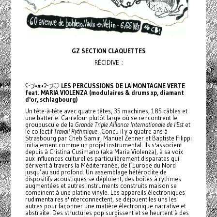
GZ SECTION CLAQUETTES
RÉCIDIVE :
ʕづ•ᴥ•ʔづ♡
LES PERCUSSIONS DE LA MONTAGNE VERTE
feat. MARIA VIOLENZA (modulaires & drums xp, diamant
d'or, schlagbourg)
Un tête-à-tête avec quatre têtes, 35 machines, 185 câbles et
une batterie. Carrefour plutôt large où se rencontrent le
groupuscule de la
Grande Triple Alliance Internationale de l'Est
et
le collectif
Travail Rythmique
. Conçu il y a quatre ans à
Strasbourg par Cheb Samir, Manuel Zenner et Baptiste Filippi
initialement comme un projet instrumental. Ils s'associent
depuis à Cristina Cusimano (aka Maria Violenza), à sa voix
aux influences culturelles particulièrement disparates qui
dérivent à travers la Méditerranée, de l’Europe du Nord
jusqu’au sud profond. Un assemblage hétéroclite de
dispositifs acoustiques se déploient, des boîtes à rythmes
augmentées et autres instruments construits maison se
combinent à une platine vinyle. Les appareils électroniques
rudimentaires s'interconnectent, se déjouent les uns les
autres pour façonner une matière électronique narrative et
abstraite. Des structures pop surgissent et se heurtent à des