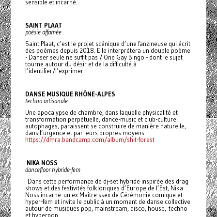
sensible et incarné.
SAINT PLAAT
poésie affamée
Saint Plaat, c’est le projet scénique d’une fanzineuse qui écrit
des poèmes depuis 2018. Elle interprétera un double poème
- Danser seule ne suffit pas / One Gay Bingo - dont le sujet
tourne autour du désir et de la difficulté à
l’identifier/l’exprimer.
DANSE MUSIQUE RHÔNE-ALPES
techno artisanale
Une apocalypse de chambre, dans laquelle physicalité et
transformation perpétuelle, dance-music et club-culture
autophages, paraissent se construire de manière naturelle,
dans l’urgence et par leurs propres moyens.
https://dmra.bandcamp.com/album/shit-forest
.
NIKA NOSS
dancefloor hybride-fem
Dans cette performance de dj-set hybride inspirée des drag
shows et des festivités folkloriques d’Europe de l’Est, Nika
Noss incarne un·ex Maître·ssex de Cérémonie comique et
hyper-fem et invite le public à un moment de danse collective
autour de musiques pop, mainstream, disco, house, techno
et hyperpop.