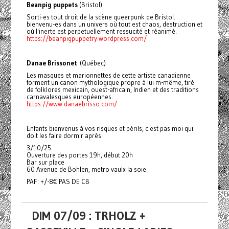
Beanpig puppets
(Bristol)
Sorti-es tout droit de la scène queerpunk de Bristol.
bienvenu-es dans un univers où tout est chaos, destruction et
où l'inerte est perpetuellement ressucité et réanimé.
https://beanpigpuppetry.wordpress.com/
Danae Brissonet
(Québec)
Les masques et marionnettes de cette artiste canadienne
forment un canon mythologique propre à lui m-même, tiré
de folklores mexicain, ouest-africain, Indien et des traditions
carnavalesques européennes.
https://www.danaebrisso.com/
Enfants bienvenus à vos risques et périls, c'est pas moi qui
doit les faire dormir après.
3/10/25
Ouverture des portes 19h, début 20h
Bar sur place
60 Avenue de Bohlen, metro vaulx la soie.
PAF: +/-8€ PAS DE CB
DIM 07/09 : TRHOLZ +