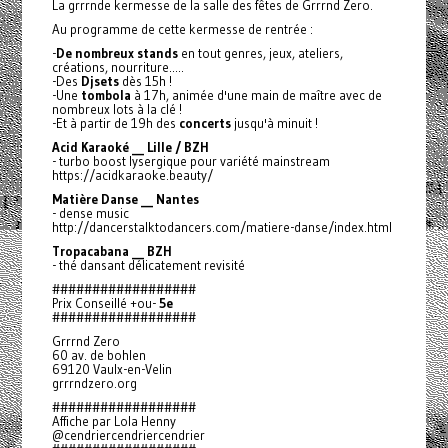
La grrrnde kermesse de la salle des fêtes de Grrrnd Zero.
Au programme de cette kermesse de rentrée :
-
De nombreux stands
en tout genres, jeux, ateliers,
créations, nourriture.....
-Des
Djsets
dès 15h !
-Une
tombola
à 17h, animée d'une main de maître avec de
nombreux lots à la clé !
-Et à partir de 19h des
concerts
jusqu'à minuit !
Acid Karaoké __ Lille / BZH
- turbo boost lysergique pour variété mainstream
https://acidkaraoke.beauty/
Matière Danse __ Nantes
- dense music
http://dancerstalktodancers.com/matiere-danse/index.html
Tropacabana __ BZH
- thé dansant délicatement revisité
##################
Prix Conseillé +ou-
5e
##################
Grrrnd Zero
60 av. de bohlen
69120 Vaulx-en-Velin
grrrndzero.org
##################
Affiche par Lola Henny
@cendriercendriercendrier