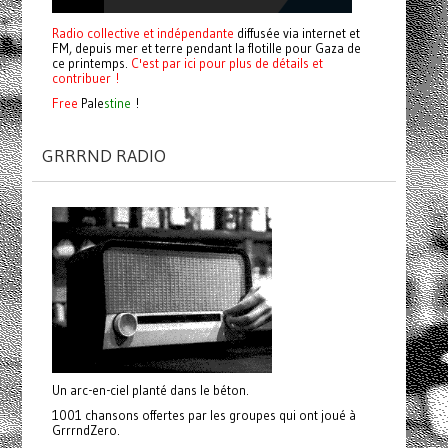
Radio collective et indépendante
diffusée via internet et
FM, depuis mer et terre pendant la flotille pour Gaza de
ce printemps.
C'est par ici pour plus de détails et
contribuer !
Free
Pale
stine
!
GRRRND RADIO
Un arc-en-ciel planté dans le béton.
1001 chansons offertes par les groupes qui ont joué à
GrrrndZero.