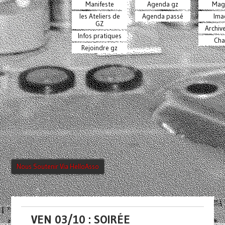
Manifeste
Agenda gz
Mag
les Ateliers de
Agenda passé
Ima
GZ
Archiv
Infos pratiques
Cha
Rejoindre gz
Nous Soutenir Via HelloAsso
VEN 03/10 : SOIRÉE