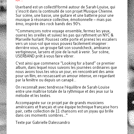
Userband est un collectif formé autour de Sarah-Louise, qui
s’inscrit dans la continuité de son projet Musique Chienne.
Sur scène, une basse, une guitare et une batterie pour une
musique à résonance collective, émotionnelle – mais pas
émo, inspirée des rock bands des 90's.
"Commençons notre voyage ensemble, fermez les yeux,
ouvrez les oreilles et suivez les pas qui rythment un NYC &
Marseille hurlant. Poussez cette porte et prenez les escaliers
vers un sous-sol que vous pouvez facilement imaginer :
derrière vous, un groupe fait son soundcheck, ambiance
vertigineuse, larsens et joie de la nuit à venir. Sur scène,
USERBAND prêt à vous faire vibrer.
C'est ainsi que commence “Looking for a band” ce premier
album, dans lequel nous suivons les journées ordinaires que
nous avons tous.tes vécu un jour, en rencontrant des amix
pour un film, en ressassant un amour intense, en regardant
par la fenêtre ou depuis un canapé...
On reconnaît avec tendresse l'équilibre de Sarah-Louise
entre une maîtrise totale de la rythmique et des jeux sur la
mélodie et les textes.
Accompagnée sur ce projet par de grands musiciens
américains et français et une équipe technique française hors
pair, cette collection de 11 chansons est un joyau qui brille
dans ces moments sombres..."
Texte par Gabrielle Dalessandro