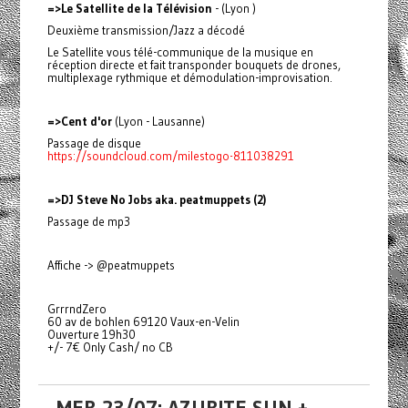
=>Le Satellite de la Télévision
- (Lyon )
Deuxième transmission/Jazz a décodé
Le Satellite vous télé-communique de la musique en
réception directe et fait transponder bouquets de drones,
multiplexage rythmique et démodulation-improvisation.
=>Cent d'or
(Lyon - Lausanne)
Passage de disque
https://soundcloud.com/milestogo-811038291
=>DJ Steve No Jobs aka. peatmuppets (2)
Passage de mp3
Affiche -> @peatmuppets
GrrrndZero
60 av de bohlen 69120 Vaux-en-Velin
Ouverture 19h30
+/- 7€ Only Cash/ no CB