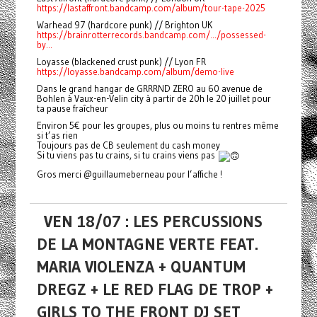
https://lastaffront.bandcamp.com/album/tour-tape-2025
Warhead 97 (hardcore punk) // Brighton UK
https://brainrotterrecords.bandcamp.com/.../possessed-
by...
Loyasse (blackened crust punk) // Lyon FR
https://loyasse.bandcamp.com/album/demo-live
Dans le grand hangar de GRRRND ZERO au 60 avenue de
Bohlen à Vaux-en-Velin city à partir de 20h le 20 juillet pour
ta pause fraîcheur
Environ 5€ pour les groupes, plus ou moins tu rentres même
si t’as rien
Toujours pas de CB seulement du cash money
Si tu viens pas tu crains, si tu crains viens pas
Gros merci @guillaumeberneau pour l’affiche !
VEN 18/07 : LES PERCUSSIONS
DE LA MONTAGNE VERTE FEAT.
MARIA VIOLENZA + QUANTUM
DREGZ + LE RED FLAG DE TROP +
GIRLS TO THE FRONT DJ SET