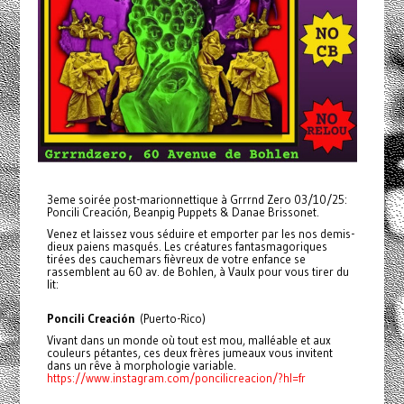
3eme soirée post-marionnettique à Grrrnd Zero 03/10/25:
Poncili Creación, Beanpig Puppets & Danae Brissonet.
Venez et laissez vous séduire et emporter par les nos demis-
dieux paiens masqués. Les créatures fantasmagoriques
tirées des cauchemars fièvreux de votre enfance se
rassemblent au 60 av. de Bohlen, à Vaulx pour vous tirer du
lit:
Poncili Creación
(Puerto-Rico)
Vivant dans un monde où tout est mou, malléable et aux
couleurs pétantes, ces deux frères jumeaux vous invitent
dans un rêve à morphologie variable.
https://www.instagram.com/poncilicreacion/?hl=fr