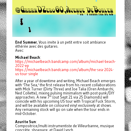
End Summer
, Vous invite à un petit entre soit ambiance
éthérée avec des guitares.
Avec:
Michael Beach
:
https://michaelbeach.bandcamp.com/album/michael-beach-
2022-ep
https://michaelbeach.bandcamp.com/album/the-sea-2024-
us-tour-single
After a year of downtime and writing, Michael Beach emerges
with 'The Sea,' the first release from his recent collaborations
with Mick Turner (Dirty Three) and Joe Talia (Oren Ambarchi,
Ned Collette), mixing pulsing minimalism with post-punk/DIY
approaches. A new 7" (out Sept 21 via 25 Diamonds) will
coincide with his upcoming US tour with Tropical Fuck Storm,
and will be available on coloured vinyl exclusively at shows.
Any remaining stock will go on sale when the tour ends in
mid-October.
Azurite Sun
:
Compositrice/multi instrumentiste de Villeurbanne, musique
concrète, shoegaze, et David Lynch.