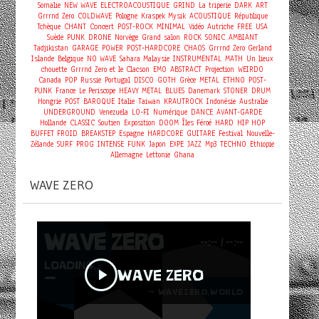
Somalie
NEW WAVE
ELECTROACOUSTIQUE
GRIND
La triperie
DARK
ART
Grrrnd Zero
COLDWAVE
Pologne
Kraspek Mysik
ACOUSTIQUE
République
Concert
Tchèque
CHANT
POST-ROCK
MINIMAL
Vidéo
Autriche
FREE
USA
Suède
PUNK
DRONE
Norvège
Grand salon
ROCK
SONIC
AMBIANT
Tadjikistan
GARAGE
POWER
POST-HARDCORE
CHAOS
Grrrnd Zero Gerland
Islande
Belgique
NO WAVE
Sahara
Malaysie
INSTRUMENTAL
MATH
Un lieux
chouette
Grrrnd Zero et le Clacson
EMO
ABSTRACT
Projection
WEIRDO
Canada
POP
Russie
Portugal
DISCO
GOTH
Grèce
METAL
ETHNO
POST-
PUNK
France
Le Periscope
HEAVY METAL
BLUES
Danemark
STONER
DRUM
Hongrie
POST
BAROQUE
Italie
Taiwan
KRAUTROCK
Indonésie
Australie
UNDERGROUND
Venezuela
LO-FI
Numérique
DANCE
AVANT-GARDE
Hollande
CLASSIC
Soutien
Exposition
DOOM
Îles Féroé
HARD
HIP HOP
BUFFET FROID
BREAKSTEP
Espagne
HARDCORE
GUITARE
Festival
Nouvelle-
Zélande
SURF
PROG
INTENSE
FUNK
Japon
EXPE
JAZZ
Mp3
TECHNO
Ethiopie
Allemagne
Lettonie
Ghana
WAVE ZERO