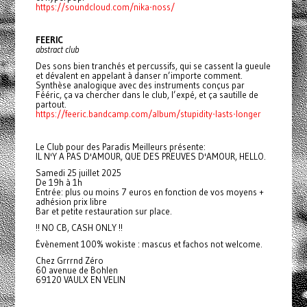
https://soundcloud.com/nika-noss/
FEERIC
abstract club
Des sons bien tranchés et percussifs, qui se cassent la gueule
et dévalent en appelant à danser n’importe comment.
Synthèse analogique avec des instruments conçus par
Fééric, ça va chercher dans le club, l’expé, et ça sautille de
partout.
https://feeric.bandcamp.com/album/stupidity-lasts-longer
Le Club pour des Paradis Meilleurs présente:
IL N'Y A PAS D'AMOUR, QUE DES PREUVES D'AMOUR, HELLO.
Samedi 25 juillet 2025
De 19h à 1h
Entrée: plus ou moins 7 euros en fonction de vos moyens +
adhésion prix libre
Bar et petite restauration sur place.
!! NO CB, CASH ONLY !!
Évènement 100% wokiste : mascus et fachos not welcome.
Chez Grrrnd Zéro
60 avenue de Bohlen
69120 VAULX EN VELIN