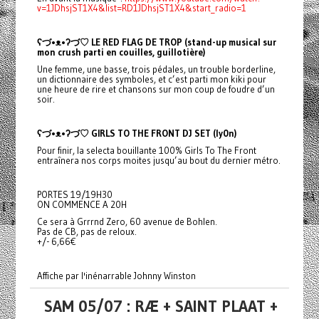
v=1JDhsjST1X4&list=RD1JDhsjST1X4&start_radio=1
ʕ
づ•ᴥ•ʔ
づ
♡ LE RED FLAG DE TROP (stand-up musical sur
mon crush parti en couilles, guillotière)
Une femme, une basse, trois pédales, un trouble borderline,
un dictionnaire des symboles, et c’est parti mon kiki pour
une heure de rire et chansons sur mon coup de foudre d’un
soir.
ʕ
づ•ᴥ•ʔ
づ
♡ GIRLS TO THE FRONT DJ SET (ly0n)
Pour finir, la selecta bouillante 100% Girls To The Front
entraînera nos corps moites jusqu’au bout du dernier métro.
PORTES 19/19H30
ON COMMENCE A 20H
Ce sera à Grrrnd Zero, 60 avenue de Bohlen.
Pas de CB, pas de reloux.
+/- 6,66€
Affiche par l'inénarrable Johnny Winston
SAM 05/07 : RÆ + SAINT PLAAT +