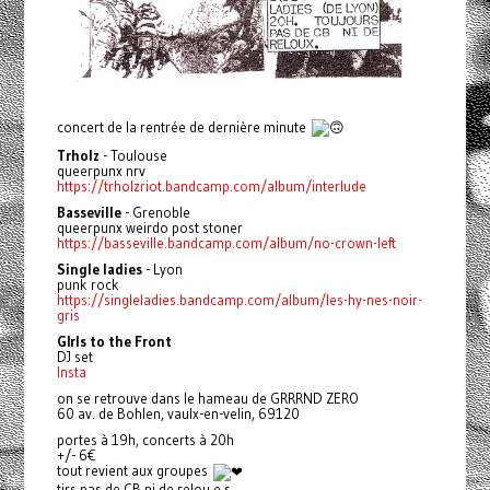
concert de la rentrée de dernière minute
Trholz
- Toulouse
queerpunx nrv
https://trholzriot.bandcamp.com/album/interlude
Basseville
- Grenoble
queerpunx weirdo post stoner
https://basseville.bandcamp.com/album/no-crown-left
Single ladies
- Lyon
punk rock
https://singleladies.bandcamp.com/album/les-hy-nes-noir-
gris
GIrls to the Front
DJ set
Insta
on se retrouve dans le hameau de GRRRND ZERO
60 av. de Bohlen, vaulx-en-velin, 69120
portes à 19h, concerts à 20h
+/- 6€
tout revient aux groupes
tjrs pas de CB ni de relou.e.s