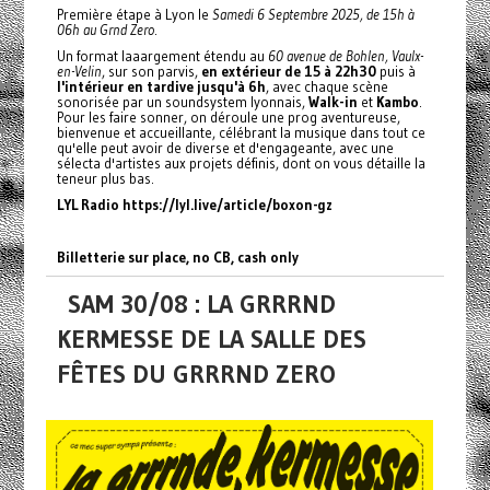
Première étape à Lyon le
Samedi 6 Septembre 2025, de 15h à
06h au Grnd Zero
.
Un format laaargement étendu au
60 avenue de Bohlen, Vaulx-
en-Velin
, sur son parvis,
en extérieur de 15 à 22h30
puis à
l'intérieur en tardive jusqu'à 6h
, avec chaque scène
sonorisée par un soundsystem lyonnais,
Walk-in
et
Kambo
.
Pour les faire sonner, on déroule une prog aventureuse,
bienvenue et accueillante, célébrant la musique dans tout ce
qu'elle peut avoir de diverse et d'engageante, avec une
sélecta d'artistes aux projets définis, dont on vous détaille la
teneur plus bas.
LYL Radio
https://lyl.live/article/boxon-gz
Billetterie sur place, no CB, cash only
SAM 30/08 : LA GRRRND
KERMESSE DE LA SALLE DES
FÊTES DU GRRRND ZERO