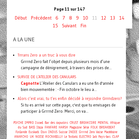
Page 11 sur 147
Début
Précédent
6
7
8
9
10
11
12
13
14
15
Suivant
Fin
A LA UNE
Trrrans Zero a un truc à vous dire
Grrrnd Zero fait l’objet depuis plusieurs mois d’une
campagne de dénigrement, à travers des prises de...
SURVIE DE L'ATELIER DES CANULARS
Cagnotte
L’Atelier des Canulars a eu une fin d'année
bien mouvementée : - Fin octobre le lieu a...
Alors c'est vrai, tu t'es enfin décidé à rejoindre Grrrndzero?
Si tu es arrivé sur cette page, c'est que tu envisages de
participer à Grrrnd Zero. Merci, on va...
PSYCHE
IMPRO
Israel
Bar des capucins
CRUST
BREAKCORE
MENTAL
Afrique
du Sud
BASS
Ibiza
FANFARE
HARSH
Magazine
Série
FOLK
BREAKBEAT
Finlande
Euskadi
Divx
INDUS
Suisse
INDIE
Grrrnd Zero Vaise
Macédoine
ANARCHO
UK
NOISE
ROCKABILLY
Le Tostaki
ELECTRO
lab
Pays-bas
CLAP