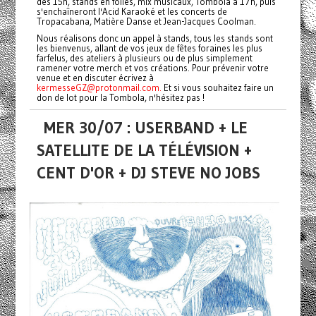
dès 15h, stands en folies, mix musicaux, Tombola à 17h, puis
s'enchaîneront l'Acid Karaoké et les concerts de
Tropacabana, Matière Danse et Jean-Jacques Coolman.
Nous réalisons donc un appel à stands, tous les stands sont
les bienvenus, allant de vos jeux de fêtes foraines les plus
farfelus, des ateliers à plusieurs ou de plus simplement
ramener votre merch et vos créations. Pour prévenir votre
venue et en discuter écrivez à
kermesseGZ@protonmail.com.
Et si vous souhaitez faire un
don de lot pour la Tombola, n'hésitez pas !
MER 30/07 : USERBAND + LE
SATELLITE DE LA TÉLÉVISION +
CENT D'OR + DJ STEVE NO JOBS