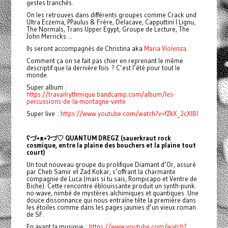
gestes tranchés.
On les retrouves dans différents groupes comme Crack und
Ultra Eczema, PPaulus & Frère, Delacave, Capputtini I Lignu,
The Normals, Trans Upper Egypt, Groupe de Lecture, The
John Merricks ...
Ils seront accompagnés de Christina aka
Maria Violenza
.
Comment ça on se fait pas chier en reprenant le même
descriptif que la dernière fois ? C’est l’été pour tout le
monde.
Super album :
https://travailrythmique.bandcamp.com/album/les-
percussions-de-la-montagne-verte
Super live :
https://www.youtube.com/watch?v=fZkX_2cXlBI
ʕ
づ•ᴥ•ʔ
づ
♡ QUANTUM DREGZ (sauerkraut rock
cosmique, entre la plaine des bouchers et la plaine tout
court)
Un tout nouveau groupe du prolifique Diamant d’Or, assuré
par Cheb Samir et Zad Kokar, s’offrant la charmante
compagnie de Luca (mais si tu sais, Rompicapo et Ventre de
Biche). Cette rencontre éblouissante produit un synth-punk
no-wave, nimbé de mystères alchimiques et quantiques. Une
douce dissonnance qui nous entraîne tête la première dans
les étoiles comme dans les pages jaunies d’un vieux roman
de SF.
En avant la musique :
https://www.youtube.com/watch?