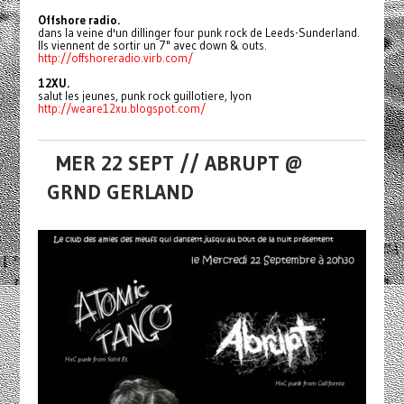
Offshore radio.
dans la veine d'un dillinger four punk rock de Leeds-Sunderland.
Ils viennent de sortir un 7" avec down & outs.
http://offshoreradio.virb.com/
12XU.
salut les jeunes, punk rock guillotiere, lyon
http://weare12xu.blogspot.com/
MER 22 SEPT // ABRUPT @
GRND GERLAND