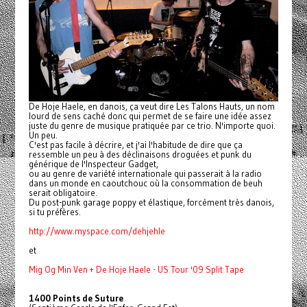
De Hoje Haele, en danois, ça veut dire Les Talons Hauts, un nom
lourd de sens caché donc qui permet de se faire une idée assez
juste du genre de musique pratiquée par ce trio. N'importe quoi.
Un peu.
C'est pas facile à décrire, et j'ai l'habitude de dire que ça
ressemble un peu à des déclinaisons droguées et punk du
générique de l'Inspecteur Gadget,
ou au genre de variété internationale qui passerait à la radio
dans un monde en caoutchouc où la consommation de beuh
serait obligatoire.
Du post-punk garage poppy et élastique, forcément très danois,
si tu préfères.
http://www.myspace.com/
dehjehle
et
Mig Og Min Ven + De Hoje Haele - US Tour '09 Split Tape
1400 Points de Suture