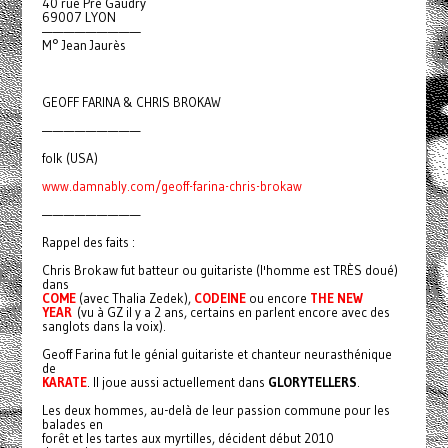
40 rue Pré Gaudry
69007 LYON
—————————
M° Jean Jaurès
GEOFF FARINA & CHRIS BROKAW
—————————
folk (USA)
www.damnably.com/geoff-farina-chris-brokaw
—————————
Rappel des faits :
Chris Brokaw fut batteur ou guitariste (l'homme est TRÈS doué)
dans
COME
(avec Thalia Zedek),
CODEINE
ou encore
THE NEW
YEAR
(vu à GZ il y a 2 ans, certains en parlent encore avec des
sanglots dans la voix).
Geoff Farina fut le génial guitariste et chanteur neurasthénique
de
KARATE
. Il joue aussi actuellement dans
GLORYTELLERS
.
Les deux hommes, au-delà de leur passion commune pour les
balades en
forêt et les tartes aux myrtilles, décident début 2010