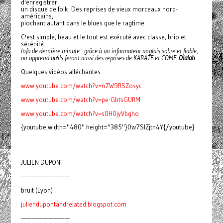
d'enregistrer
un disque de folk. Des reprises de vieux morceaux nord-
américains,
piochant autant dans le blues que le ragtime.
C'est simple, beau et le tout est exécuté avec classe, brio et
sérénité.
Info de dernière minute : grâce à un informateur anglais sobre et fiable,
on apprend qu'ils feront aussi des reprises de KARATE et COME.
Olalah
.
Quelques vidéos alléchantes :
www.youtube.com/watch?v=n7W9RSZosyc
www.youtube.com/watch?v=pe-GbtsGURM
www.youtube.com/watch?v=s0H0jyVbgho
{youtube width="480" height="385"}0w7SlZjtn4Y{/youtube}
JULIEN DUPONT
—————————
bruit (Lyon)
juliendupontandrelated.blogspot.com
—————————