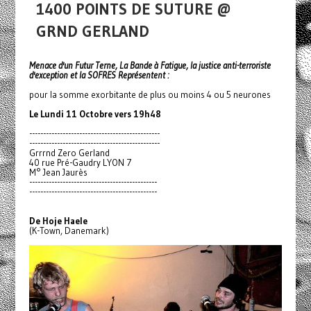
1400 POINTS DE SUTURE @
GRND GERLAND
Menace d'un Futur Terne, La Bande à Fatigue, la justice anti-terroriste
d'exception et la SOFRES Représentent :
pour la somme exorbitante de plus ou moins 4 ou 5 neurones
Le Lundi 11 Octobre vers 19h48
------------------------------
-----------------
------------------------------
-----------------
Grrrnd Zero Gerland
40 rue Pré-Gaudry LYON 7
M° Jean Jaurès
------------------------------
----------------
------------------------------
----------------
De Hoje Haele
(K-Town, Danemark)