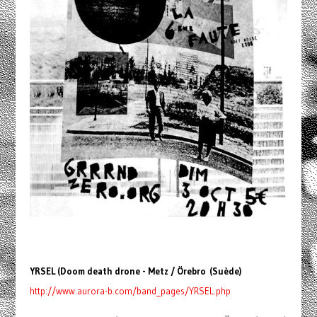
YRSEL (Doom death drone - Metz / Örebro (Suède)
http://www.aurora-b.com/band_pages/
YRSEL.php