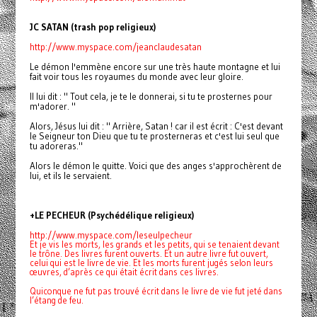
JC SATAN (trash pop religieux)
http://www.myspace.com/
jeanclaudesatan
Le démon l'emmène encore sur une très haute montagne et lui
fait voir tous les royaumes du monde avec leur gloire.
Il lui dit : " Tout cela, je te le donnerai, si tu te prosternes pour
m'adorer. "
Alors, Jésus lui dit : " Arrière, Satan ! car il est écrit : C'est devant
le Seigneur ton Dieu que tu te prosterneras et c'est lui seul que
tu adoreras."
Alors le démon le quitte. Voici que des anges s'approchèrent de
lui, et ils le servaient.
+LE PECHEUR (Psychédélique religieux)
http://www.myspace.com/leseulpecheur
Et je vis les morts, les grands et les petits, qui se tenaient devant
le trône. Des livres furent ouverts. Et un autre livre fut ouvert,
celui qui est le livre de vie. Et les morts furent jugés selon leurs
œuvres, d’après ce qui était écrit dans ces livres.
Quiconque ne fut pas trouvé écrit dans le livre de vie fut jeté dans
l’étang de feu.