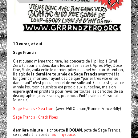
10 euros, et oui
Sage Francis
C'est quand même trop rare, les concerts de Hip Hop à Grnd
Zero (un par an, deux dans les années fastes). Après Why, Dose
One, Sole, voilà enfin le dernier pilier du label Anticon. Attention,
il s'agit de
la dernière tournée de Sage Francis
avant trèèès
longtemps, monsieur ayant décidé que "parler très vite en se
dandinant" n'est pas un projet de vie suffisant. C'est triste, car ce
winnie l'ourson gauchiste est prodigieux sur scène, mais on
espère qu'il en profitera pour revisiter toutes les périodes de sa
discographie (allez Francis, joue nous l'intégrale de Personal
Journals).
Sage Francis - Sea Lion
(avec Will Oldham/Bonnie Prince Billy)
Sage Francis - Crack Pipes
dernière minute
: le chouette
B DOLAN
, pote de Sage Francis,
se rajoute à la soirée.
Son myspace
.