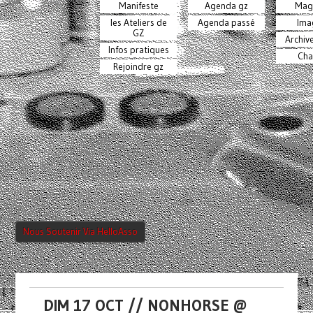
Manifeste
Agenda gz
Mag
les Ateliers de
Agenda passé
Ima
GZ
Archiv
Infos pratiques
Cha
Rejoindre gz
Nous Soutenir Via HelloAsso
DIM 17 OCT // NONHORSE @