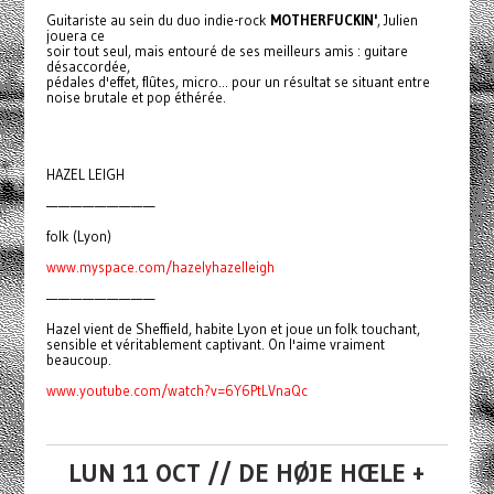
Guitariste au sein du duo indie-rock
MOTHERFUCKIN'
, Julien
jouera ce
soir tout seul, mais entouré de ses meilleurs amis : guitare
désaccordée,
pédales d'effet, flûtes, micro... pour un résultat se situant entre
noise brutale et pop éthérée.
HAZEL LEIGH
—————————
folk (Lyon)
www.myspace.com/hazelyhazelleigh
—————————
Hazel vient de Sheffield, habite Lyon et joue un folk touchant,
sensible et véritablement captivant. On l'aime vraiment
beaucoup.
www.youtube.com/watch?v=6Y6PtLVnaQc
LUN 11 OCT // DE HØJE HŒLE +