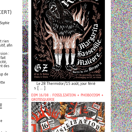
CERT)
 Sophie
t rien
if, afin
sion :
fait
cité,
nt des
oup de
tte
Le 28 Thermidor/15 août, jour férié
s [ ... ]
DIM 16/08 : FOSSILIZATION + PHOBOCOSM +
GROTESQUERIE
E
re