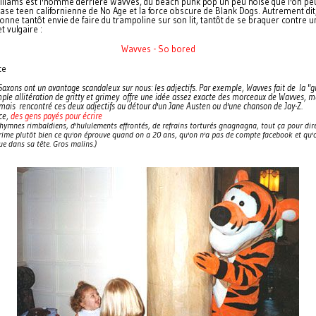
lliams est l'homme derrière Wavves, du beach punk pop un peu noise que l'on peu
tase teen californienne de No Age et la force obscure de Blank Dogs. Autrement dit
nne tantôt envie de faire du trampoline sur son lit, tantôt de se braquer contre
 vulgaire :
Wavves - So bored
te
Saxons ont un avantage scandaleux sur nous: les adjectifs. Par exemple, Wavves fait de la "g
mple allitération de gritty et grimey offre une idée assez exacte des morceaux de Wavves,
amais rencontré ces deux adjectifs au détour d'un Jane Austen ou d'une chanson de Jay-Z.
des gens payés pour écrire
ce,
'hymnes rimbaldiens, d'hululements effrontés, de refrains torturés gnagnagna, tout ça pour dir
ime plutôt bien ce qu'on éprouve quand on a 20 ans, qu'on n'a pas de compte facebook et qu'
ue dans sa tête. Gros malins.)