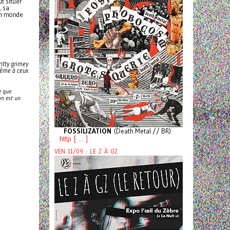
t situer
, sa
 un monde
ritty grimey
 même à ceux
e que
on est un
FOSSILIZATION
(Death Metal // BR)
http [ ... ]
VEN 11/09 : LE Z À GZ