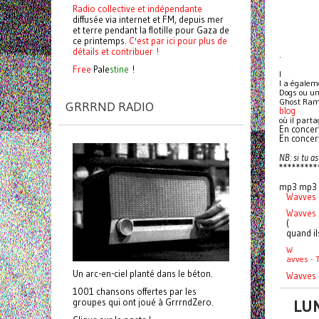
Radio collective et indépendante
diffusée via internet et FM, depuis mer
et terre pendant la flotille pour Gaza de
ce printemps.
C'est par ici pour plus de
détails et contribuer !
.
Free
Pale
stine
!
I
l a égalem
Dogs ou un 
Ghost Ram
GRRRND RADIO
blog
où il part
En concert
En concert
NB: si tu a
*********
mp3 mp3 
Wavves 
Wavves 
(
quand il
W
avves - 
Un arc-en-ciel planté dans le béton.
Wavves -
1001 chansons offertes par les
LUN
groupes qui ont joué à GrrrndZero.