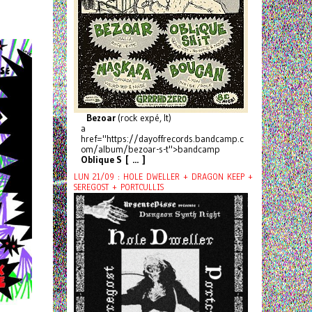
Bezoar
(rock expé, It)
a
href="https://dayoffrecords.bandcamp.c
om/album/bezoar-s-t">bandcamp
Oblique S [ ... ]
LUN 21/09 : HOLE DWELLER + DRAGON KEEP +
SEREGOST + PORTCULLIS