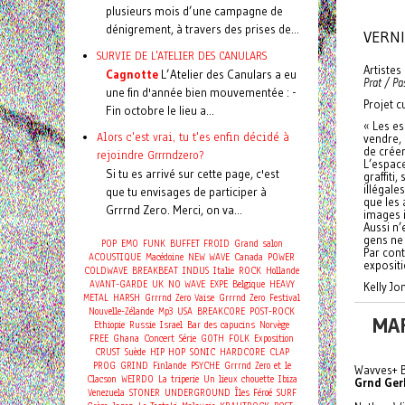
plusieurs mois d’une campagne de
dénigrement, à travers des prises de...
VERNI
SURVIE DE L'ATELIER DES CANULARS
Artistes 
Cagnotte
L’Atelier des Canulars a eu
Prat / Pa
une fin d'année bien mouvementée : -
Projet c
Fin octobre le lieu a...
« Les es
Alors c'est vrai, tu t'es enfin décidé à
vendre, 
de créer
rejoindre Grrrndzero?
L’espace
Si tu es arrivé sur cette page, c'est
graffiti
illégale
que tu envisages de participer à
que les 
Grrrnd Zero. Merci, on va...
images i
Aussi n’
gens ne 
POP
EMO
FUNK
BUFFET FROID
Grand salon
Par con
ACOUSTIQUE
Macédoine
NEW WAVE
Canada
POWER
expositi
COLDWAVE
BREAKBEAT
INDUS
Italie
ROCK
Hollande
AVANT-GARDE
UK
NO WAVE
EXPE
Belgique
HEAVY
Kelly Jo
METAL
HARSH
Grrrnd Zero Vaise
Grrrnd Zero
Festival
Nouvelle-Zélande
Mp3
USA
BREAKCORE
POST-ROCK
MAR
Ethiopie
Russie
Israel
Bar des capucins
Norvège
Concert
FREE
Ghana
Série
GOTH
FOLK
Exposition
CRUST
Suède
HIP HOP
SONIC
HARDCORE
CLAP
PROG
GRIND
Finlande
PSYCHE
Grrrnd Zero et le
Wavves+ B
Clacson
WEIRDO
La triperie
Un lieux chouette
Ibiza
Grnd Ger
Venezuela
STONER
UNDERGROUND
Îles Féroé
SURF