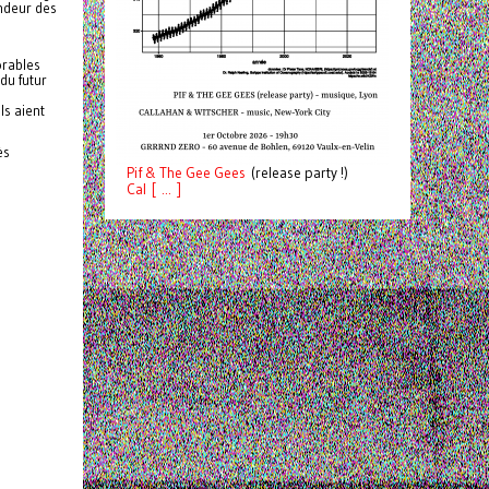
andeur des
orables
du futur
ls aient
ès
Pif
& The Gee Gees
(release party !)
C
a
l [ ... ]