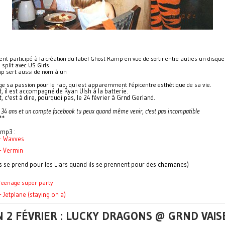
ent participé à la création du label Ghost Ramp en vue de sortir entre autres un disqu
split avec US Girls.
p sert aussi de nom à un
age sa passion pour le rap, qui est apparemment l'épicentre esthétique de sa vie.
, il est accompagné de Ryan Ulsh à la batterie.
, c'est à dire, pourquoi pas, le 24 février à Grnd Gerland.
s 34 ans et un compte facebook tu peux quand même venir, c'est pas incompatible
**
mp3 :
- Wavves
- Vermin
s se prend pour les Liars quand ils se prennent pour des chamanes)
Teenage super party
 Jetplane (staying on a)
 2 FÉVRIER : LUCKY DRAGONS @ GRND VAISE