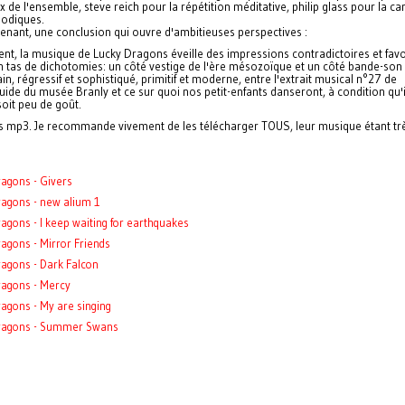
 de l'ensemble, steve reich pour la répétition méditative, philip glass pour la c
lodiques.
enant, une conclusion qui ouvre d'ambitieuses perspectives :
nt, la musique de Lucky Dragons éveille des impressions contradictoires et fav
n tas de dichotomies: un côté vestige de l'ère mésozoïque et un côté bande-son 
n, régressif et sophistiqué, primitif et moderne, entre l'extrait musical n°27 de
uide du musée Branly et ce sur quoi nos petit-enfants danseront, à condition qu'i
soit peu de goût.
es mp3. Je recommande vivement de les télécharger TOUS, leur musique étant tr
agons - Givers
ragons - new alium 1
agons - I keep waiting for earthquakes
agons - Mirror Friends
agons - Dark Falcon
ragons - Mercy
agons - My are singing
ragons - Summer Swans