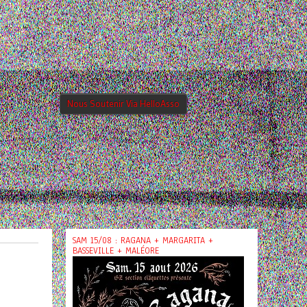
Nous Soutenir Via HelloAsso
SAM 15/08 : RAGANA + MARGARITA +
BASSEVILLE + MALÉORE