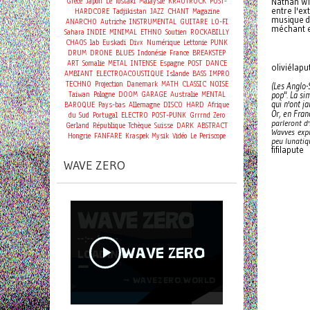
Grèce
Japon
Le Tostaki
Malaysie
KRAUTROCK
POST-
Nathan Wi
entre l'ex
HARDCORE
Tadjikistan
JAZZ
CHANT
Magazine
musique do
ANARCHO
Autriche
INSTRUMENTAL
GUITARE
LO-FI
méchant et
Sahara
INDIE
MINIMAL
ETHNO
Soutien
ROCKABILLY
CHAOS
lab
Euskadi
Divx
Numérique
Lettonie
PUNK
DRUM
DRONE
BLUES
Indonésie
France
BREAKSTEP
ART
Somalie
METAL
INTENSE
Espagne
POST
DANCE
oliviélapu
AMBIANT
ELECTROACOUSTIQUE
Islande
BASS
IMPRO
TECHNO
Projection
Danemark
MATH
CLASSIC
NOISE
(Les Anglo-
Taiwan
Pologne
DOOM
GARAGE
Australie
MENTAL
pop". La si
qui n'ont j
BAROQUE
Pays-bas
Allemagne
DISCO
HARD
Afrique
Or, en Fran
du Sud
Portugal
ELECTRO
POST-PUNK
Grrrnd Zero
parleront d
Gerland
République Tchèque
Suisse
DARK
ABSTRACT
Wavves expr
Hongrie
FANFARE
Kraspek Mysik
Vidéo
Le Periscope
peu lunatiq
fifilapute
WAVE ZERO