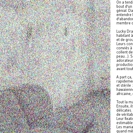
On a tend
bout d'un
génial. Da
entendre 
d'abandon
membre d'
Lucky Dra
habitant à
et de gro
Leurs conc
conviés à
collent de
peau...). 
adorateur
productio
avant tou
A part ça
rapidement
et stérile
hawaïenne
africaine
Tout la ma
Ensuite, i
délicates
de véritab
Leur fixa
estimables
Les mania
quand mêm