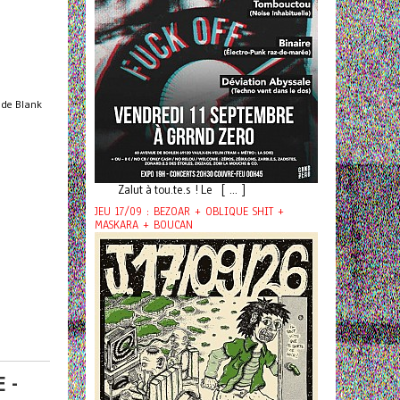
e de Blank
Zalut à tou.te.s ! Le [ ... ]
JEU 17/09 : BEZOAR + OBLIQUE SHIT +
MASKARA + BOUCAN
 -