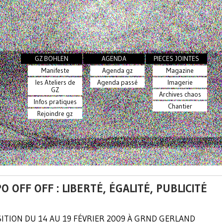
GZ BOHLEN
AGENDA
PIECES JOINTES
Manifeste
Agenda gz
Magazine
les Ateliers de
Agenda passé
Imagerie
GZ
Archives chaos
Infos pratiques
Chantier
Rejoindre gz
O OFF OFF : LIBERTÉ, ÉGALITÉ, PUBLICITÉ
ITION DU 14 AU 19 FÉVRIER 2009 À GRND GERLAND