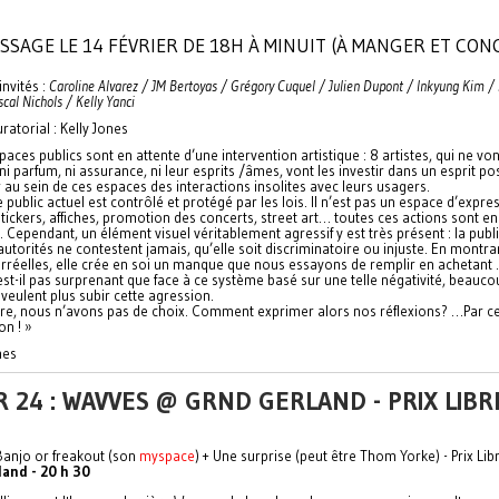
SSAGE LE 14 FÉVRIER DE 18H À MINUIT (À MANGER ET CON
invités :
Caroline Alvarez / JM Bertoyas / Grégory Cuquel / Julien Dupont / Inkyung Kim /
scal Nichols / Kelly Yanci
uratorial : Kelly Jones
paces publics sont en attente d’une intervention artistique : 8 artistes, qui ne von
ni parfum, ni assurance, ni leur esprits /âmes, vont les investir dans un esprit posit
 au sein de ces espaces des interactions insolites avec leurs usagers.
 public actuel est contrôlé et protégé par les lois. Il n’est pas un espace d’expres
, stickers, affiches, promotion des concerts, street art… toutes ces actions sont en 
s. Cependant, un élément visuel véritablement agressif y est très présent : la publi
autorités ne contestent jamais, qu’elle soit discriminatoire ou injuste. En montra
rréelles, elle crée en soi un manque que nous essayons de remplir en achetant .
est-il pas surprenant que face à ce système basé sur une telle négativité, beauc
veulent plus subir cette agression.
tre, nous n’avons pas de choix. Comment exprimer alors nos réflexions? …Par ce
on ! »
nes
 24 : WAVVES @ GRND GERLAND - PRIX LIBR
anjo or freakout (son
myspace
) + Une surprise (peut être Thom Yorke) - Prix Lib
land - 20 h 30