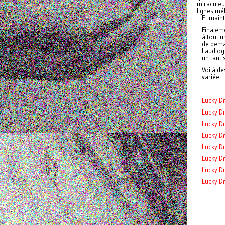
miraculeux
lignes mé
Et maint
Finaleme
à tout u
de demai
l'audiog
un tant 
Voilà d
variée.
Lucky Dr
Lucky D
Lucky Dr
Lucky Dr
Lucky Dr
Lucky D
Lucky Dr
Lucky D