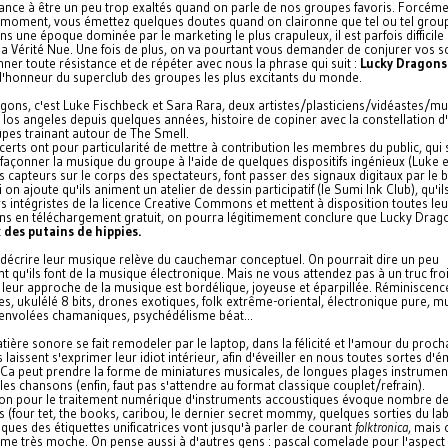
ance à être un peu trop exaltés quand on parle de nos groupes favoris. Forcéme
 moment, vous émettez quelques doutes quand on claironne que tel ou tel grou
ns une époque dominée par le marketing le plus crapuleux, il est parfois difficile 
la Vérité Nue. Une fois de plus, on va pourtant vous demander de conjurer vos 
ner toute résistance et de répéter avec nous la phrase qui suit :
Lucky Dragons
honneur du superclub des groupes les plus excitants du monde.
gons, c'est Luke Fischbeck et Sara Rara, deux artistes/plasticiens/
vidéastes/mu
 los angeles depuis quelques années, histoire de copiner avec la constellation d'
upes trainant autour de The Smell.
erts ont pour particularité de mettre à contribution les membres du public, qui 
 façonner la musique du groupe à l'aide de quelques dispositifs ingénieux (Luke 
s capteurs sur le corps des spectateurs, font passer des signaux digitaux par le b
Si on ajoute qu'ils animent un atelier de dessin participatif (le Sumi Ink Club), qu'i
s intégristes de la licence Creative Commons et mettent à disposition toutes leu
ns en téléchargement gratuit, on pourra légitimement conclure que Lucky Drago
t
des putains de hippies.
, décrire leur musique relève du cauchemar conceptuel. On pourrait dire un peu
 qu'ils font de la musique électronique. Mais ne vous attendez pas à un truc froi
 : leur approche de la musique est bordélique, joyeuse et éparpillée. Réminiscenc
s, ukulélé 8 bits, drones exotiques, folk extrême-oriental, électronique pure, m
, envolées chamaniques, psychédélisme béat...
tière sonore se fait remodeler par le laptop, dans la félicité et l'amour du proch
ls laissent s'exprimer leur idiot intérieur, afin d'éveiller en nous toutes sortes d'
. Ca peut prendre la forme de miniatures musicales, de longues plages instrumen
les chansons (enfin, faut pas s'attendre au format classique couplet/refrain).
tion pour le traitement numérique d'instruments accoustiques évoque nombre d
 (four tet, the books, caribou, le dernier secret mommy, quelques sorties du label
ques des étiquettes unificatrices vont jusqu'à parler de courant
folktronica
, mais 
e très moche. On pense aussi à d'autres gens : pascal comelade pour l'aspect