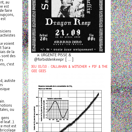
nt, au
pe est
de faire
soupçons,
est
siciens
activistes
se voient
et Sara
iais de la
⚔️ URGENTE PISSE &
ls sont des
@forbiddenkeepr [ ... ]
rs
ns, c'est
JEU 01/10 : CALLAHAN & WITSCHER + PIF & THE
GEE GEES
d, autiste
es
usique
ain.
émotions
tales, ou
e gens
 leaf...).
ce mot est
 bricolage