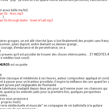
est assez belle ma foi)
an Ox - Aces.mp3
là…)
an Ox through Water - bowl of salt.mp3
utres groupes, on est allé cherché (pas si loin finalement) des projets sans franço
sonnier, julien dupont, andré diamant ou damien grange…
e courage, d'endurance et de persévérance, on a
t
s preuves qu'il est possible de trouver des choses intéressantes… ET INÉDITES
e inédites tout court).
MUROS
est un poète
e
ré
tiste classique et médiéviste à ses heures, auteur-compositeur appliqué et const
nt à passer pour un branleur prosélyte, il inspire la méfiance des uns quand les 
ent qu'une part négligeable de l'humanité.
ce talentueux inadapté depuis deux ans pour qu'il vienne jouer ses chansons qui
t, quand je les entendis jadis pour la première fois, quelques perspectives
nnées…
uros nous proposera
s propres mots)
rerie intellectuelle et musicale” en compagnie de sm battistella à la guitare.
lques-uns de ses morceaux :