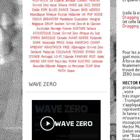
Concert
POST-ROCK
La triperie
Somalie
MENTAL
Grrrnd Zero Vaise
Ghana
HARD
lab
JAZZ
INDIE
Italie
EXPE
BLUES
DANCE
Taiwan
BASS
WEIRDO
(celle là 
République Tchèque
Russie
Hollande
UK
POP
NOISE
Dragging 
INDUS
BREAKSTEP
Macédoine
Exposition
Hongrie
(et celle 
Belgique
DRUM
Soutien
Grrrnd Zero et le Clacson
Dragging 
Australie
Norvège
France
GUITARE
Sahara
ACOUSTIQUE
Israel
Grrrnd Zero
Afrique du Sud
IMPRO
BAROQUE
Canada
AVANT-GARDE
Finlande
DARK
Venezuela
PROG
Grèce
ANARCHO
CHANT
AMBIANT
KRAUTROCK
FREE
Allemagne
Grrrnd Zero
Gerland
Malaysie
COLDWAVE
TECHNO
ETHNO
USA
Pour les a
gaël mois
STONER
Portugal
LO-FI
Islande
FANFARE
POST
Vidéo
À force d
GRIND
HIP HOP
Pays-bas
PUNK
ELECTRO
Lettonie
finalemen
Nouvelle-Zélande
Pologne
Le Periscope
CLAP
Série
trouvé de
MATH
Japon
ZÉRO (voir
HECTOR 
WAVE ZERO
prosaïqu
, voire
très inspi
. Trompet
s'appliqua
représent
Je tanne 
m'ouvriren
insoupço
Hector M
(selon se
une “Bizar
Voici que