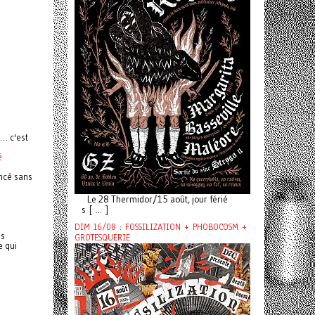
… c'est
é
ancé sans
Le 28 Thermidor/15 août, jour férié
s [ ... ]
DIM 16/08 : FOSSILIZATION + PHOBOCOSM +
es
GROTESQUERIE
e qui