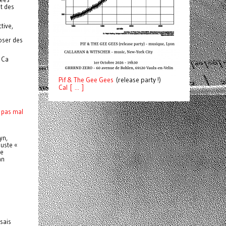
et des
tive,
oser des
. Ca
Pif
& The Gee Gees
(release party !)
C
a
l [ ... ]
 pas mal
yn,
juste «
de
an
n
sais