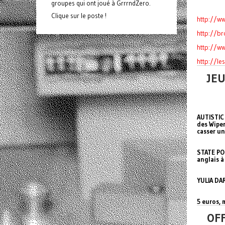
groupes qui ont joué à GrrrndZero.
Clique sur le poste !
http://w
http://br
http://w
http://le
JEU
AUTISTIC 
des Wiper
casser un
STATE POI
anglais à
YULIA DAR
5 euros, 
OFF