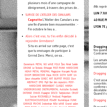
plusieurs mois d’une campagne de
iNk repré
dénigrement, à travers des prises de...
LUN 7 JU
SURVIE DE L'ATELIER DES CANULARS
Cagnotte
L’Atelier des Canulars a eu
40 RUE 
une fin d'année bien mouvementée : -
LYON 7E 
Fin octobre le lieu a...
Alors c'est vrai, tu t'es enfin décidé à
rejoindre Grrrndzero?
Si tu es arrivé sur cette page, c'est
Dragging
fou quand
que tu envisages de participer à
Contraire
Grrrnd Zero. Merci, on va...
.
Les amate
conviction
Danemark
METAL
NO WAVE
FOLK
Îles Féroé
Suède
conclusio
DRONE
Le Tostaki
Ethiopie
POST-PUNK
HARDCORE
HEAVY METAL
MINIMAL
Magazine
Kraspek Mysik
Dragging 
DOOM
BREAKCORE
Ibiza
ROCK
GOTH
SURF
Un
lieux chouette
SONIC
ART
BUFFET FROID
Divx
C'est ass
ABSTRACT
EMO
Mp3
Bar des capucins
POST-
sonorités
HARDCORE
BREAKBEAT
CLASSIC
HARSH
confirme 
UNDERGROUND
INSTRUMENTAL
Autriche
Euskadi
décelable 
INTENSE
CHAOS
Espagne
DISCO
Tadjikistan
CRUST
Quand il s
Suisse
ROCKABILLY
Festival
Projection
Dragging 
ELECTROACOUSTIQUE
POWER
Numérique
FUNK
GARAGE
PSYCHE
Indonésie
NEW WAVE
Grand salon
Et quand 