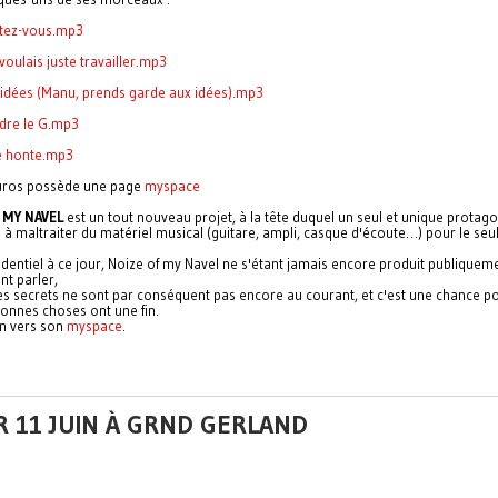
utez-vous.mp3
voulais juste travailler.mp3
 idées (Manu, prends garde aux idées).mp3
dre le G.mp3
e honte.mp3
uros possède une page
myspace
 MY NAVEL
est un tout nouveau projet, à la tête duquel un seul et unique protago
 à maltraiter du matériel musical (guitare, ampli, casque d'écoute…) pour le seul
identiel à ce jour, Noize of my Navel ne s'étant jamais encore produit publiquem
t parler,
ces secrets ne sont par conséquent pas encore au courant, et c'est une chance p
bonnes choses ont une fin.
ien vers son
myspace
.
R 11 JUIN À GRND GERLAND