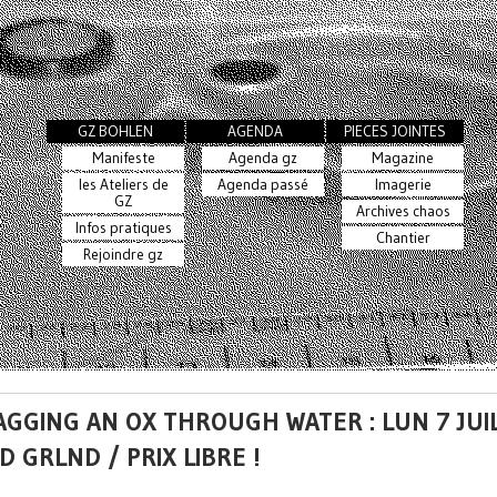
GZ BOHLEN
AGENDA
PIECES JOINTES
Manifeste
Agenda gz
Magazine
les Ateliers de
Agenda passé
Imagerie
GZ
Archives chaos
Infos pratiques
Chantier
Rejoindre gz
GGING AN OX THROUGH WATER : LUN 7 JUI
 GRLND / PRIX LIBRE !