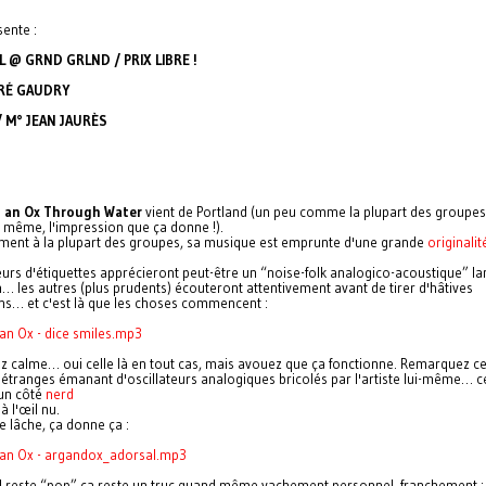
sente :
IL @ GRND GRLND / PRIX LIBRE !
PRÉ GAUDRY
/ M° JEAN JAURÈS
 an Ox Through Water
vient de Portland (un peu comme la plupart des groupes
 même, l'impression que ça donne !).
ment à la plupart des groupes, sa musique est emprunte d'une grande
originalit
urs d'étiquettes apprécieront peut-être un “noise-folk analogico-acoustique” l
… les autres (plus prudents) écouteront attentivement avant de tirer d'hâtives
ns… et c'est là que les choses commencent :
an Ox - dice smiles.mp3
ez calme… oui celle là en tout cas, mais avouez que ça fonctionne. Remarquez c
 étranges émanant d'oscillateurs analogiques bricolés par l'artiste lui-même… c
un côté
nerd
à l'œil nu.
e lâche, ça donne ça :
an Ox - argandox_adorsal.mp3
il reste “pop” ça reste un truc quand même vachement personnel, franchement :