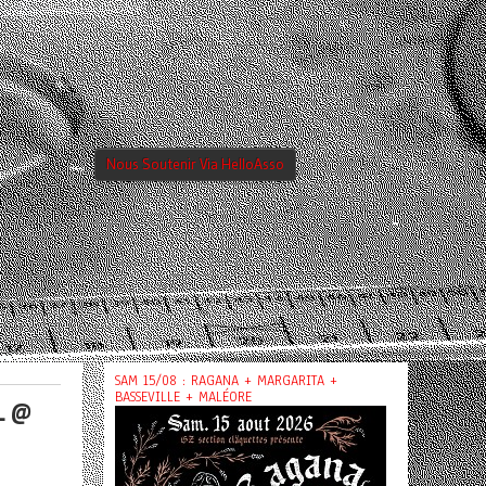
Nous Soutenir Via HelloAsso
SAM 15/08 : RAGANA + MARGARITA +
BASSEVILLE + MALÉORE
L @