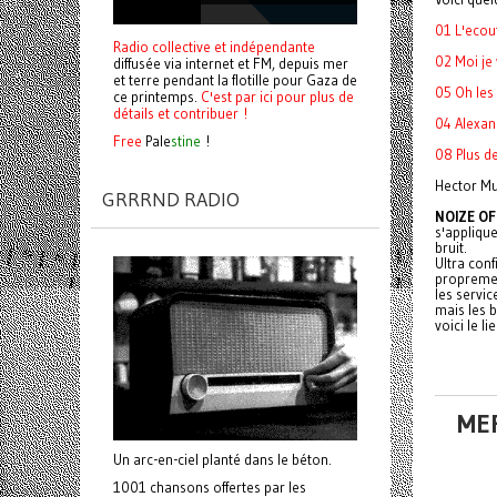
01 L'eco
Radio collective et indépendante
02 Moi je 
diffusée via internet et FM, depuis mer
et terre pendant la flotille pour Gaza de
05 Oh les
ce printemps.
C'est par ici pour plus de
détails et contribuer !
04 Alexan
Free
Pale
stine
!
08 Plus d
Hector M
GRRRND RADIO
NOIZE OF
s'applique
bruit.
Ultra conf
propremen
les servi
mais les 
voici le l
ME
Un arc-en-ciel planté dans le béton.
1001 chansons offertes par les