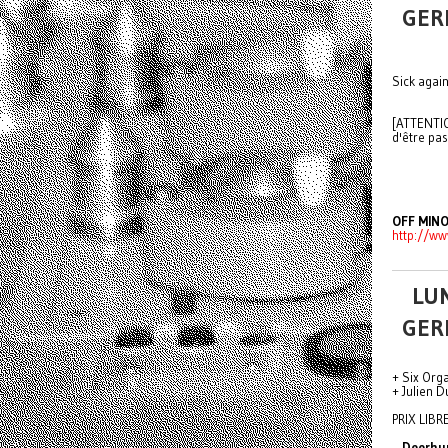
GER
Sick again
[ATTENTIO
d'être pa
OFF MIN
http://w
LUN
GER
+ Six Org
+ Julien 
PRIX LIBRE
Deerhu