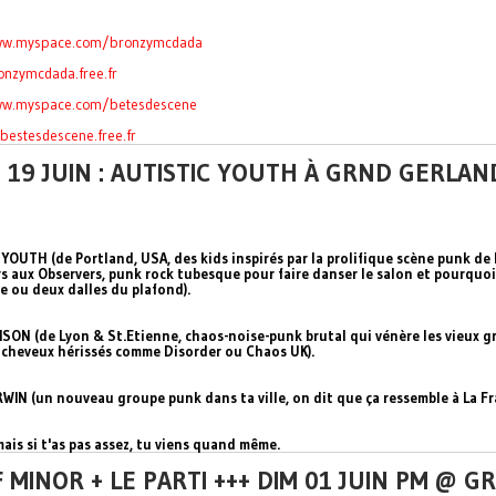
ww.myspace.com/bronzymc
dada
onzymcdada.free.fr
ww.myspace.com/betesdes
cene
sbestesdescene.free.fr
 19 JUIN : AUTISTIC YOUTH À GRND GERLAN
YOUTH (de Portland, USA, des kids inspirés par la prolifique scène punk de l
s aux Observers, punk rock tubesque pour faire danser le salon et pourquoi
e ou deux dalles du plafond).
SON (de Lyon & St.Etienne, chaos-noise-punk brutal qui vénère les vieux 
 cheveux hérissés comme Disorder ou Chaos UK).
WIN (un nouveau groupe punk dans ta ville, on dit que ça ressemble à La Fr
mais si t'as pas assez, tu viens quand même.
 MINOR + LE PARTI +++ DIM 01 JUIN PM @ G