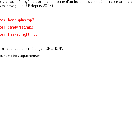
i ; le tout déployé au bord de la piscine d'un hotel hawaïen où l'on consomme 
s extravagants. RIP depuis 2005)
ces - head spins.mp3
ces - sandy feat.mp3
ces - freaked flight.mp3
avoir pourquoi, ce mélange FONCTIONNE.
ques vidéos aguicheuses :