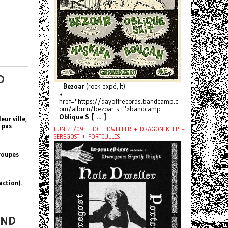
D
Bezoar
(rock expé, It)
a
href="https://dayoffrecords.bandcamp.c
om/album/bezoar-s-t">bandcamp
Oblique S [ ... ]
eur ville,
 pas
LUN 21/09 : HOLE DWELLER + DRAGON KEEP +
SEREGOST + PORTCULLIS
groupes
action).
RND