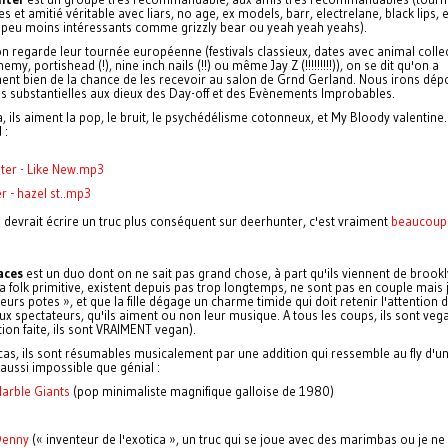
s et amitié véritable avec liars, no age, ex models, barr, electrelane, black lips, 
 peu moins intéressants comme grizzly bear ou yeah yeah yeahs).
 regarde leur tournée européenne (festivals classieux, dates avec animal collec
emy, portishead (!), nine inch nails (!!) ou même Jay Z (!!!!!!!!!)), on se dit qu'on a
ent bien de la chance de les recevoir au salon de Grnd Gerland. Nous irons dép
s substantielles aux dieux des Day-off et des Evènements Improbables.
a, ils aiment la pop, le bruit, le psychédélisme cotonneux, et My Bloody valentine
 :
ter - Like New.mp3
r - hazel st..mp3
 devrait écrire un truc plus conséquent sur deerhunter, c'est vraiment
beaucoup
aces
est un duo dont on ne sait pas grand chose, à part qu'ils viennent de brookl
a folk primitive, existent depuis pas trop longtemps, ne sont pas en couple mais 
leurs potes », et que la fille dégage un charme timide qui doit retenir l'attention 
 spectateurs, qu'ils aiment ou non leur musique. A tous les coups, ils sont veg
ation faite, ils sont VRAIMENT vegan).
cas, ils sont résumables musicalement par une addition qui ressemble au fly d'u
aussi impossible que génial :
arble Giants
(pop minimaliste magnifique galloise de 1980)
Denny
(« inventeur de l'exotica », un truc qui se joue avec des marimbas ou je ne 