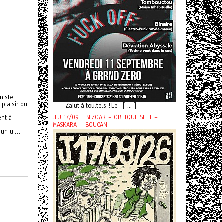
niste
 plaisir du
Zalut à tou.te.s ! Le [ ... ]
JEU 17/09 : BEZOAR + OBLIQUE SHIT +
ent à
MASKARA + BOUCAN
our lui…