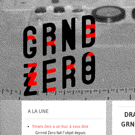
A LA UNE
DRA
GRND
Trrrans Zero a un truc à vous dire
Grrrnd Zero fait l’objet depuis