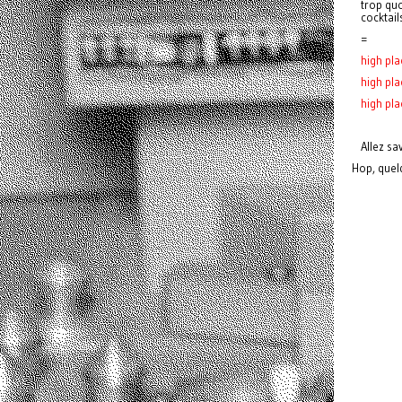
trop quo
cocktail
=
high pla
high pla
high pla
Allez s
Hop, quel