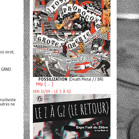
is virot,
 À GRND
FOSSILIZATION
(Death Metal // BR)
http [ ... ]
VEN 11/09 : LE Z À GZ
ructiviste
autres ne