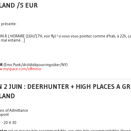
LAND /5 EUR
 présente :
N À L'HORAIRE (16H/17H, voir fly) ! si vous vous pointez comme d'hab, à 22h, ça
s mal entamé…]
OR
(Emo Punk/dröldidépourringoûter/NY)
ww.myspace.com/offminor
 2 JUIN : DEERHUNTER + HIGH PLACES A G
LAND
ans of Admittance
Dupont
 - 20 H 30
nter
est un groupe très recommandable, aux amis très recommandables (tour