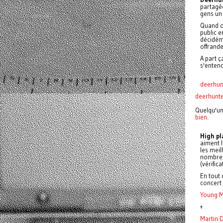
partagée
gens un
Quand on
public en
décidém
offrande
A part ç
s'entend
deerhun
deerhunte
Quelqu'un
bien
.
High
pl
aiment l
les meil
nombreux
(vérific
En tout 
concert 
Young M
+
Martin 