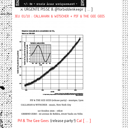
⚔️ URGENTE PISSE & @forbiddenkeepr [ ... ]
JEU 01/10 : CALLAHAN & WITSCHER + PIF & THE GEE GEES
Pif
& The Gee Gees
(release party !)
C
a
l [ ... ]