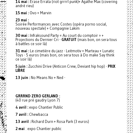
14 mai :
Erase Errata (riot grrrrl punk)+ Agathe Max (covering
andré rieu)
15 mai :
Ovo + Marvin
23 mai :
Soirée Performances avec Costes (opéra porno social,
nouveau spectale) + Compagnie Lakim
30 mai :
Infraksound Party « Au court du comptoir » +
Projections du Dernier Cri -
GRATUIT
(mais bon, on sera tous
à battles ce soir là)
31 mai :
Le cimetière du jazz - Leitmotiv + Marteau + Lunatic
Toys - 5 euros (mais bon, on sera tous à Do make Say think
ce soir là)
5 juin :
Zucchini Drive (Anticon Crew, Deviant hip hop) -
PRIX
LIBRE
13 juin :
No Means No + Ned -
GRRRND ZERO GERLAND :
(40 rue pré gaudry Lyon 7)
4 avril :
expo Chantier Public
7 avril :
Chewbacca
13 avril :
Richard Durn + Rosa Park (3 euros)
2 mai
: expo Chantier public