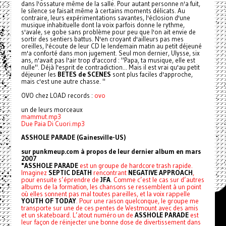
dans l'ossature même de la salle. Pour autant personne n'a fuit,
le silence se faisait même à certains moments délicats. Au
contraire, leurs expérimentations savantes, l'éclosion d'une
musique inhabituelle dont la voix parfois donne le rythme,
s'avale, se gobe sans problème pour peu que l'on ait envie de
sortir des sentiers battus. N'en croyant d'ailleurs pas mes
oreilles, l'écoute de leur CD le lendemain matin au petit déjeuné
m'a conforté dans mon jugement. Seul mon dernier, Ulysse, six
ans, n'avait pas l'air trop d'accord : "Papa, ta musique, elle est
nulle". Déjà l'esprit de contradiction... Mais il est vrai qu'au petit
déjeuner les
BETES de SCENES
sont plus faciles d'approche,
mais c'est une autre chasse. "
OVO chez LOAD records :
ovo
un de leurs morceaux
mammut.mp3
Due Paia Di Cuori.mp3
ASSHOLE PARADE (Gainesville-US)
sur punkmeup.com à propos de leur dernier album en mars
2007
"ASSHOLE PARADE
est un groupe de hardcore trash rapide.
Imaginez
SEPTIC DEATH
rencontrant
NEGATIVE APPROACH
,
pour ensuite s’éprendre de
JFA
. Comme c’est le cas sur d’autres
albums de la formation, les chansons se ressemblent à un point
où elles sonnent pas mal toutes pareilles, et la voix rappelle
YOUTH OF TODAY
. Pour une raison quelconque, le groupe me
transporte sur une de ces pentes de Westmount avec des amis
et un skateboard. L’atout numéro un de
ASSHOLE PARADE
est
leur façon de réinjecter une bonne dose de divertissement dans