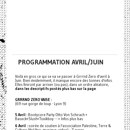
PROGRAMMATION AVRIL/JUIN
Voilà en gros ce qui se va se passer à Grrrnd Zero d'avril à
Juin. Bien évidemment, il manque encore des tonnes d'infos.
Elles finiront par arriver (ou pas), dans un ordre aléatoire,
dans les descriptifs postés plus bas sur la page
.
GRRRND ZERO VAISE :
(69 rue gorge de loup - Lyon 9)
5 Avril :
Bootycore Party:Otto Von Schirach +
Baseck+Slush+Toxikboy ---> Infos plus bas
6 Avril :
soirée de soutien à l'association Palestine, Terre &
Culture (théâtre, musique, video) - 7 euros