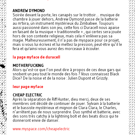
ANDREW DYMOND
Soirée devant la porte, les canapés sur le trottoir… musique de
chambre à jouer dehors, Andrew Dymond passe de la batterie
au m'bira, un instrument mystérieux du Zimbabwe. Toujours
aussi passionné dans son jeu, cette fois ci Duracell nous apaise
en faisant de la musique « traditionnelle » , qui certes sera jouée
hors de son contexte religieux, mais cela n’enlèvera pas sa
magie. Malheureusement, il n’a pas de myspace pour ce projet,
mais si vous lui écrivez et lui mettez la pression, peut-être qu’il le
fera et qu'ainsi vous aurez des morceaux à écouter.
la page myface de duracell
MOTHERFUCKING
Alors qu’est-ce que l’on peut dire à propos de ces deux gars qui
snobent un peu tout le monde des fois ? Vous connaissez Black
Dice? De la noise et de la noise : Julien Dupont et Grizzly.
leur page myface
CHEAP ELECTRIC
Après la séparation de Riff Hunter, dieu merci, deux de ses
membres ont décidé de continuer de jouer. Sylvain à la batterie
et le bassiste mystérieux et mignon de Clara Clara, le Charles,
n’arrêtent pas de nous surprendre. Duo synthé et batterie, avec
des sons très catchy à la lightning bolt et des beats disco qui te
donneront envie de danser.
www.myspace.com/cheapelectric