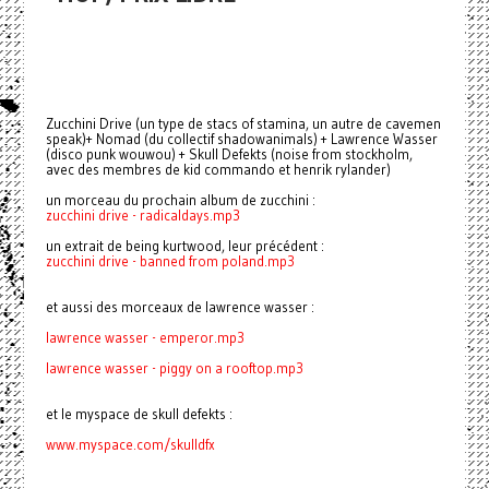
Zucchini Drive (un type de stacs of stamina, un autre de cavemen
speak)+ Nomad (du collectif shadowanimals) + Lawrence Wasser
(disco punk wouwou) + Skull Defekts (noise from stockholm,
avec des membres de kid commando et henrik rylander)
un morceau du prochain album de zucchini :
zucchini drive - radicaldays.mp3
un extrait de being kurtwood, leur précédent :
zucchini drive - banned from poland.mp3
et aussi des morceaux de lawrence wasser :
lawrence wasser - emperor.mp3
lawrence wasser -
piggy on a rooftop.mp3
et le myspace de skull defekts :
www.myspace.com/skulldfx