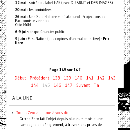
12 mai
: soirée du label HAK (avec DU BRUIT et DES IMAGES)
20 mai :
les ominidées
26 mai :
Une Sale Histoire + Infraksound : Projections de
l'actionniste viennois
Otto Mühl.
6-9 juin :
expo Chantier public
9 juin :
First Nation (des copines d'animal collective) -
Prix
libre
Page 145 sur 147
Début
Précédent
138
139
140
141
142
143
144
145
146
147
Suivant
Fin
A LA UNE
Trrrans Zero a un truc à vous dire
Grrrnd Zero fait l’objet depuis plusieurs mois d’une
campagne de dénigrement, à travers des prises de...