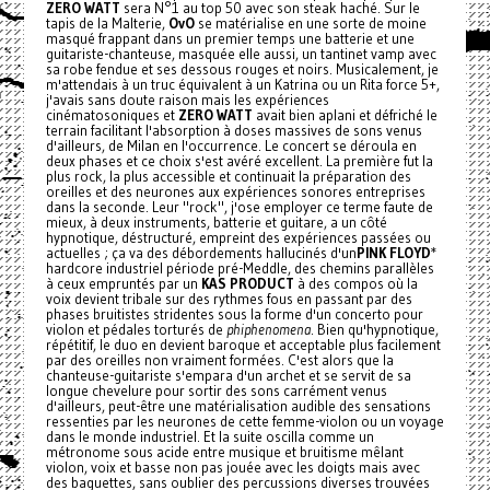
ZERO WATT
sera N°1 au top 50 avec son steak haché. Sur le
tapis de la Malterie,
OvO
se matérialise en une sorte de moine
masqué frappant dans un premier temps une batterie et une
guitariste-chanteuse, masquée elle aussi, un tantinet vamp avec
sa robe fendue et ses dessous rouges et noirs. Musicalement, je
m'attendais à un truc équivalent à un Katrina ou un Rita force 5+,
j'avais sans doute raison mais les expériences
cinématosoniques et
ZERO WATT
avait bien aplani et défriché le
terrain facilitant l'absorption à doses massives de sons venus
d'ailleurs, de Milan en l'occurrence. Le concert se déroula en
deux phases et ce choix s'est avéré excellent. La première fut la
plus rock, la plus accessible et continuait la préparation des
oreilles et des neurones aux expériences sonores entreprises
dans la seconde. Leur "rock", j'ose employer ce terme faute de
mieux, à deux instruments, batterie et guitare, a un côté
hypnotique, déstructuré, empreint des expériences passées ou
actuelles ; ça va des débordements hallucinés d'un
PINK FLOYD
*
hardcore industriel période pré-Meddle, des chemins parallèles
à ceux empruntés par un
KAS PRODUCT
à des compos où la
voix devient tribale sur des rythmes fous en passant par des
phases bruitistes stridentes sous la forme d'un concerto pour
violon et pédales torturés de
phiphenomena
. Bien qu'hypnotique,
répétitif, le duo en devient baroque et acceptable plus facilement
par des oreilles non vraiment formées. C'est alors que la
chanteuse-guitariste s'empara d'un archet et se servit de sa
longue chevelure pour sortir des sons carrément venus
d'ailleurs, peut-être une matérialisation audible des sensations
ressenties par les neurones de cette femme-violon ou un voyage
dans le monde industriel. Et la suite oscilla comme un
métronome sous acide entre musique et bruitisme mêlant
violon, voix et basse non pas jouée avec les doigts mais avec
des baguettes, sans oublier des percussions diverses trouvées