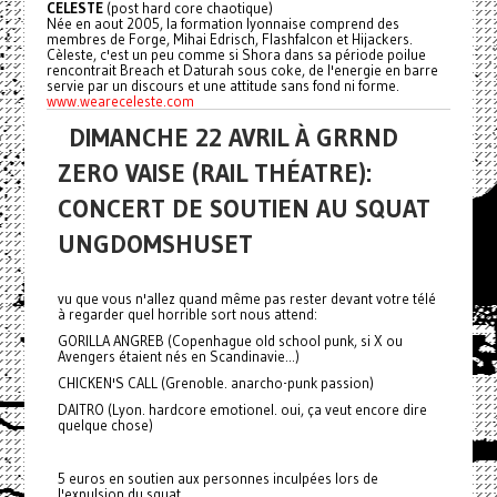
CELESTE
(post hard core chaotique)
Née en aout 2005, la formation lyonnaise comprend des
membres de Forge, Mihai Edrisch, Flashfalcon et Hijackers.
Cèleste, c'est un peu comme si Shora dans sa période poilue
rencontrait Breach et Daturah sous coke, de l'energie en barre
servie par un discours et une attitude sans fond ni forme.
www.weareceleste.com
DIMANCHE 22 AVRIL À GRRND
ZERO VAISE (RAIL THÉATRE):
CONCERT DE SOUTIEN AU SQUAT
UNGDOMSHUSET
vu que vous n'allez quand même pas rester devant votre télé
à regarder quel horrible sort nous attend:
GORILLA ANGREB (Copenhague old school punk, si X ou
Avengers étaient nés en Scandinavie...)
CHICKEN'S CALL (Grenoble. anarcho-punk passion)
DAITRO (Lyon. hardcore emotionel. oui, ça veut encore dire
quelque chose)
5 euros en soutien aux personnes inculpées lors de
l'expulsion du squat