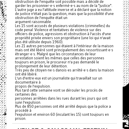
obstruction de l'enquête soit possible mais a décidé de
garder les prisonnier-e-s enfermé-e-s au nom de la "justice".
L'autre juge a eu l'attitude inverse et a déclaré que la notion
de justice n'était pas la question, mais que la possibilité d'une
obstruction de l'enquête était un
argument raisonnable.
Les 15 sont accusés de plusieurs violations (criminelles) du
code penal :Violence et tentatives de violence sur des
officiers de police, agressions et obstruction à l'accès d'une
propriété privée envers son propriétaire (une loi qui n'avait
plus été utilisée depuis 1960).
Les 21 autres personnes qui étaient à l'intérieur de la maison
mais ont été libéré sont principalement des ressortissant-e-s
étranger-e-s. Malgré que les circonstances de leur
arrestation soient les mêmes que celles des personnes
toujours en prison, le procureur n'a pas demandé le
prolongement de leur détention.
Très peu de citoyen-ne-s danois-es arrêté-e-s dans la maison
ont été libéré.
L'un d'entre-eux est un journaliste qui travaillait sur un
documentaire à
propos de l'expulsion.
Plus tard cette semaine vont se dérouler les procès de
certaines des
personnes arrêtées dans les rues durant les jours qui ont
suivi l'expulsion.
Plus de 850 personnes ont été arrêté depuis que la police a
procédé à
l'expulsion et environ 60 (inculant les 15) sont toujours en
prison.