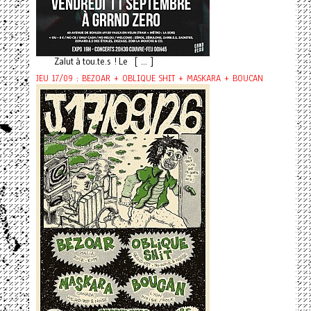
Zalut à tou.te.s ! Le [ ... ]
JEU 17/09 : BEZOAR + OBLIQUE SHIT + MASKARA + BOUCAN