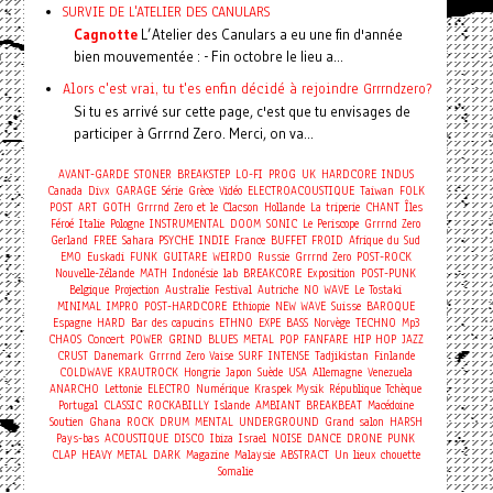
SURVIE DE L'ATELIER DES CANULARS
Cagnotte
L’Atelier des Canulars a eu une fin d'année
bien mouvementée : - Fin octobre le lieu a...
Alors c'est vrai, tu t'es enfin décidé à rejoindre Grrrndzero?
Si tu es arrivé sur cette page, c'est que tu envisages de
participer à Grrrnd Zero. Merci, on va...
AVANT-GARDE
STONER
BREAKSTEP
LO-FI
PROG
UK
HARDCORE
INDUS
Canada
Divx
GARAGE
Série
Grèce
Vidéo
ELECTROACOUSTIQUE
Taiwan
FOLK
POST
ART
GOTH
Grrrnd Zero et le Clacson
Hollande
La triperie
CHANT
Îles
Féroé
Italie
Pologne
INSTRUMENTAL
DOOM
SONIC
Le Periscope
Grrrnd Zero
Gerland
FREE
Sahara
PSYCHE
INDIE
France
BUFFET FROID
Afrique du Sud
EMO
Euskadi
FUNK
GUITARE
WEIRDO
Russie
Grrrnd Zero
POST-ROCK
Nouvelle-Zélande
MATH
Indonésie
lab
BREAKCORE
Exposition
POST-PUNK
Belgique
Projection
Australie
Festival
Autriche
NO WAVE
Le Tostaki
MINIMAL
IMPRO
POST-HARDCORE
Ethiopie
NEW WAVE
Suisse
BAROQUE
Espagne
HARD
Bar des capucins
ETHNO
EXPE
BASS
Norvège
TECHNO
Mp3
Concert
CHAOS
POWER
GRIND
BLUES
METAL
POP
FANFARE
HIP HOP
JAZZ
CRUST
Danemark
Grrrnd Zero Vaise
SURF
INTENSE
Tadjikistan
Finlande
COLDWAVE
KRAUTROCK
Hongrie
Japon
Suède
USA
Allemagne
Venezuela
ANARCHO
Lettonie
ELECTRO
Numérique
Kraspek Mysik
République Tchèque
Portugal
CLASSIC
ROCKABILLY
Islande
AMBIANT
BREAKBEAT
Macédoine
Soutien
Ghana
ROCK
DRUM
MENTAL
UNDERGROUND
Grand salon
HARSH
Pays-bas
ACOUSTIQUE
DISCO
Ibiza
Israel
NOISE
DANCE
DRONE
PUNK
CLAP
HEAVY METAL
DARK
Magazine
Malaysie
ABSTRACT
Un lieux chouette
Somalie