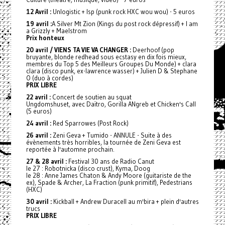
12 Avril :
Unlogistic + Isp (punk rock HXC wou wou) - 5 euros
19 avril :
A Silver Mt Zion (Kings du post rock dépressif) + I am
a Grizzly + Maelstrom
Prix honteux
20 avril / VIENS TA VIE VA CHANGER :
Deerhoof (pop
bruyante, blonde redhead sous ecstasy en dix fois mieux,
membres du Top 5 des Meilleurs Groupes Du Monde) + clara
clara (disco punk, ex-lawrence wasser) + Julien D & Stephane
O (duo à cordes)
PRIX LIBRE
22 avril :
Concert de soutien au squat
Ungdomshuset, avec Daïtro, Gorilla ANgreb et Chicken's Call
(5 euros)
24 avril :
Red Sparrowes (Post Rock)
26 avril :
Zeni Geva + Tumido - ANNULE - Suite à des
évènements très horribles, la tournée de Zeni Geva est
reportée à l'automne prochain.
27 & 28 avril :
Festival 30 ans de Radio Canut
le 27 : Robotnicka (disco crust), Kyma, Doog
le 28 : Anne James Chaton & Andy Moore (guitariste de the
ex), Spade & Archer, La Fraction (punk primitif), Pedestrians
(HXC)
30 avril :
Kickball + Andrew Duracell au m'bira + plein d'autres
trucs
PRIX LIBRE