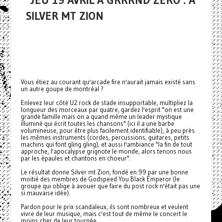
JEU 19 AVRIL À GRRRND ZERO : A
SILVER MT ZION
Vous étiez au courant qu'arcade fire n'aurait jamais existé sans
un autre goupe de montréal ?
Enlevez leur côté U2 rock de stade insupportable, multipliez la
longueur des morceaux par quatre, gardez l'esprit "on est une
grande famille mais on a quand même un leader mystique
illuminé qui écrit toutes les chansons" (ici il a une barbe
volumineuse, pour être plus facilement identifiable), à peu près
les mêmes instruments (cordes, percussions, guitares, petits
machins qui font gling gling), et aussi l'ambiance "la fin de tout
approche, l'apocalypse grignote le monde, alors tenons nous
par les épaules et chantons en choeur".
Le résultat donne Silver mt Zion, fondé en 99 par une bonne
moitié des membres de Godspeed You Black Emperor (le
groupe qui oblige à avouer que faire du post rock n'était pas une
si mauvaise idée).
Pardon pour le prix scandaleux, ils sont nombreux et veulent
vivre de leur musique, mais c'est tout de même le concert le
moins cher de leur tournée.