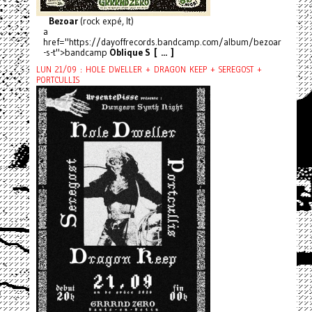
Bezoar
(rock expé, It)
a
href="https://dayoffrecords.bandcamp.com/album/bezoar
-s-t">bandcamp
Oblique S [ ... ]
LUN 21/09 : HOLE DWELLER + DRAGON KEEP + SEREGOST +
PORTCULLIS