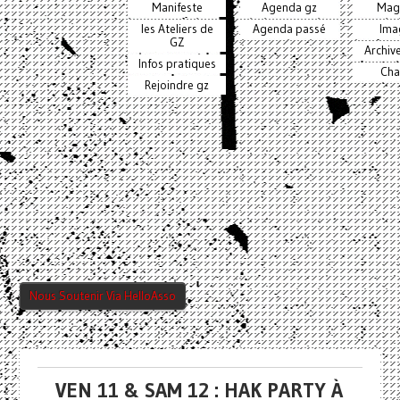
Manifeste
Agenda gz
Mag
les Ateliers de
Agenda passé
Ima
GZ
Archiv
Infos pratiques
Cha
Rejoindre gz
Nous Soutenir Via HelloAsso
VEN 11 & SAM 12 : HAK PARTY À