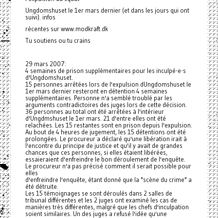
Ungdomshuset le 1er mars dernier (et dans les jours qui ont
suivi). infos
récentes sur www.modkraft.dk
Tu soutiens ou tu crains
29 mars 2007:
4 semaines de prison supplémentaires pour les inculpé-e-s
d'Ungdomshuset.
15 personnes arrêtées lors de l'expulsion dUngdomshuset le
1er mars dernier resteront en détention 4 semaines
supplémentaires. Personne n'a semblé troublé par les
arguments contradictoires des juges lors de cette décision.
36 personnes au total ont été arrêtées à l'intérieur
d'Ungdmshuset le 1er mars. 21 d'entre elles ont été
relachées. Les 15 restantes sont en prison depuis l'expulsion.
Au bout de 4 heures de jugement, les 15 détentions ont été
prolongées. Le procureur a déclaré qu'une libération irait à
l'encontre du principe de justice et qu'il y avait de grandes
chances que ces personnes, si elles étaient libérées,
essaieraient d'enfreindre le bon déroulement de l'enquête.
Le procureur n'a pas précisé comment il serait possible pour
elles
d'enfreindre l'enquête, étant donné que la "scène du crime" a
été détruite.
Les 15 témoignages se sont déroulés dans 2 salles de
tribunal différentes et les 2 juges ont examiné les cas de
manières très différentes, malgré que les chefs d'inculpation
soient similaires. Un des juges a refusé l'idée qu'une