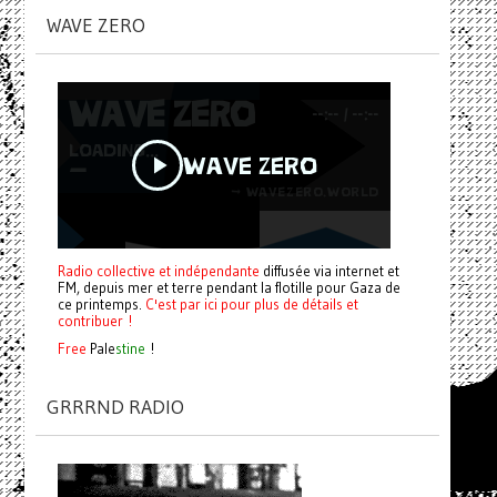
WAVE ZERO
Radio collective et indépendante
diffusée via internet et
FM, depuis mer et terre pendant la flotille pour Gaza de
ce printemps.
C'est par ici pour plus de détails et
contribuer !
Free
Pale
stine
!
GRRRND RADIO