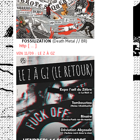
FOSSILIZATION
(Death Metal // BR)
http [ ... ]
VEN 11/09 : LE Z À GZ