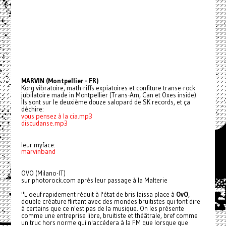
MARVIN (Montpellier - FR)
Korg vibratoire, math-riffs expiatoires et confiture transe-rock
jubilatoire made in Montpellier (Trans-Am, Can et Oxes inside).
Ils sont sur le deuxième douze salopard de SK records, et ça
déchire:
vous pensez à la cia.mp3
discudanse.mp3
leur myface:
marvinband
OVO (Milano-IT)
sur photorock.com après leur passage à la Malterie
"L'oeuf rapidement réduit à l'état de bris laissa place à
OvO
,
double créature flirtant avec des mondes bruitistes qui font dire
à certains que ce n'est pas de la musique. On les présente
comme une entreprise libre, bruitiste et théâtrale, bref comme
un truc hors norme qui n'accédera à la FM que lorsque que